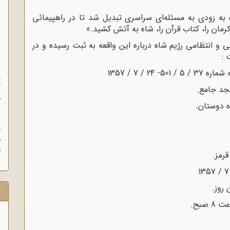
ه به زودی به مسئله‌ای سراسری تبدیل شد تا در راهپیمائی
مان را، کتاب قرآن را، شاه به آتش کشید.»
 و انتظامی رژیم شاه درباره این واقعه به ثبت رسیده و در
ا
 :
ا
ز
 / 7 / 1357
ف
گ
م
د
ه
م
ت