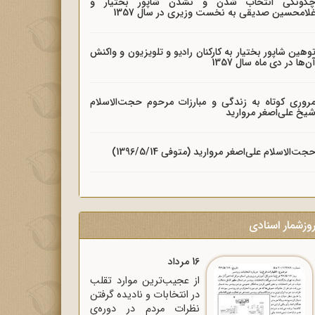
گونگی انتخاب شدن و نشدن شاپور بختیار و
لامحسین صدیقی به نخست وزیری در سال 1357
وهین شاپور بختیار به کارکنان رادیو و تلویزیون و واکنش
ن‌ها در دی ماه سال 1357
روری کوتاه به زندگی و مبارزات مرحوم حجت‌الاسلام
یخ علی‌اصغر مروارید
جت‌الاسلام علی‌اصغر مروارید (متوفی 1396/5/14)
وزشمار اسنادی
16 مرداد
از عجیب‌ترین موارد تقلب
در انتخابات و نادیده گرفتن
نظرات مردم در دوره‌ی