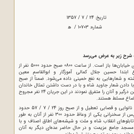
 24 / 7 / 1357
 شرح زیر به عرض می‌رسد
1ـ در کرمان بازار تعطیل فقط بعضی از مغازه‌های خیابان‌ها باز است. از ساعت 0800 صبح حدود 5000 نفر از
بتدا حسین جلال کمالی آموزگار و ابوالقاسم معین
ته و شعارهایی به نفع خمینی داده می‌شود. ضمناً از صبح
طنت پهلوی با دادن شعار جاوید شاه و با در دست داشتن تمثال خاندان
سلطنت در مقابل مسجد جامع اجتماع و با مخالفین درگیر و آنان را متفرق نمودند در این جریان 24 نفر مجروح
وضاع مسلط هستند.
2ـ در شهرستان رفسنجان بازار و مغازه‌ها غیر از نانوایی و قصابی تعطیل و از صبح روز 24 / 7 / 57 حدود
3000 نفر در مسجد سقاخانه رفسنجان اجتماع و پس از سخنرانی یکی از وعاظ حدود 300 نفر از آنان به طور
بلوهای انقلاب شاه و ملت و شیشه‌های اطاق اصناف و با
مسجد جامع عزیمت و در حال حاضر عده‌ای دیگر به آنان