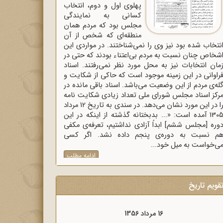
پهلوی اول و دوم، انتخاب
کسانی به نمایندگی
مجلس بود که مردم همان
منطقه‌ای که شخص از آن
نتخاب شده بود نیز وی را نمی‌شناختند. در مواردی این
شخاص چنان نسبت به مردم بی‌اعتناء بودند که حتی در
مان انتخابات نیز به محل مورد نظر نمی‌رفتند. اسناد
راوانی در این زمینه موجود است که حاکی از شکایت و
له‌ی مردم از این وضعیت می‌باشد. اسناد باقی مانده در
رکز اسناد مجلس شورای ملی تعداد زیادی شکایت نامه
را در این مورد نشان می‌دهد. در سندی به تاریخ 12 مرداد
1305 آمده است: «... بدبختانه گذشته از اینکه در این
وره [مجلس ششم] ابداً آزادی نداشتیم، تعرفه‌ی مکفی
م نسبت به دوره‌ی پنجم داده نشد. اگر کسی
ی‌خواست به میل خود...
ادامه مطلب
قویم تاریخ
16 مرداد 1357