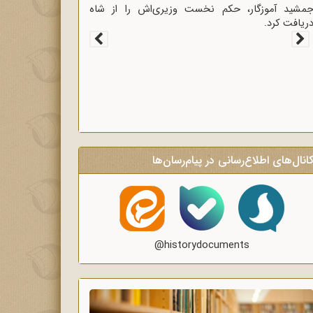
غاز سخنرانی‌های انتقادی و روشنگر وعاظ در لبیک به
یام امام به وعاظ و روحانیون برای روشنگری و
گاه‌سازی در منبرهای ماه رمضان.
انال‌های اطلاع‌رسانی در پیام‌رسان‌ها
@historydocuments