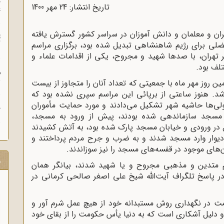
چ
تاریخ انتشار: 24 مهر 1400
غ
ه نهضت دبیران و معلمان و دانش آموزان در سراسر کشور گسترش یافته
ت
لی برای رژیم شاهنشاهی تبدیل شده بود، برگزاری مراسم
آ
میدان ژاله شهر تهران، با صدها شهید و مجروح، یکی از اقدامات علماء و
لف بود.
م
ش
 روز مهر ماه با جمعیتی که تعداد آنان را متجاوز از بیست
 شد. هنوز ساعتی از برپائی این مراسم سپری نشده بود که
لی‌ها حاشیه شهر تشکیل می‌دادند و مورد حمایت مأموران
ح
ه مسجد سازماندهی شده بودند، پیش از ورود به مسجد،
ابل در ورودی و خیابان مسجد پارک شده بود، به آتش کشیدند
دیوار وارد مسجد شدند و به ضرب و جرح مردم پرداختند و
های موجود در قفسه‌های مسجد را نیز سوزاندند.
ر
دم متدین و مذهبی مجروح و یا شهید شدند، بیانگر همان
 در پاسخ تلگراف آیت‌الله شیخ علی اصغر صالحی کرمانی در
ومت در نگهداری روش مستبدانه خود از هیچ عمل شرم آور و
و دلیل آشکاری است که به دنیا یأس حکومت را از بقای خود