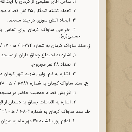
1. تماس آقای عظیمی از کرمان با آیت‌الله شریعتمداری.
2. تعداد کشته شدگان 25 نفر. تعداد مجروحین 800 نفر.
3. ایجاد آتش سوزی در چند مسجد.
4. طراحی ساواک کرمان برای تماس با 
خمینی(ره).
ز.
سند ساواک کرمان به شماره 10774 / ه‍ - 27 / 7 / 1357
1. اشاره به اجتماع چماق داران از مسجد صفا و حرکت از آنجا.
2. تعداد 48 نفر مجروح.
3. اشاره به نام اولین شهید شهر کرمان محمد باقدرت در اثر ضربات وارده از سنگ و آجر.
ح.
سند ساواک کرمان به شماره 10787 / ه‍ - 28 / 7 / 1357
1. افزایش تعداد جمعیت حاضر در مسجد جامع به 6000 نفر.
2. اشاره به اقدامات چماق به دستان از قبیل به هوا پرت کردن قرآن‌ها. توهین به امام زمان (عج).
ط.
سند ساواک کرمان به شماره 10804 / ه‍ - 29 / 7 / 1357
1. اعلام روز یکشنبه 30 مهر ماه به عنوان عزای عمومی در کرمان.