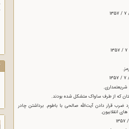
آ
پ
آ
ک
ضرب قرار دادن آیت‌الله صالحی با باطوم. برداشتن چادر
های انقلابیون.