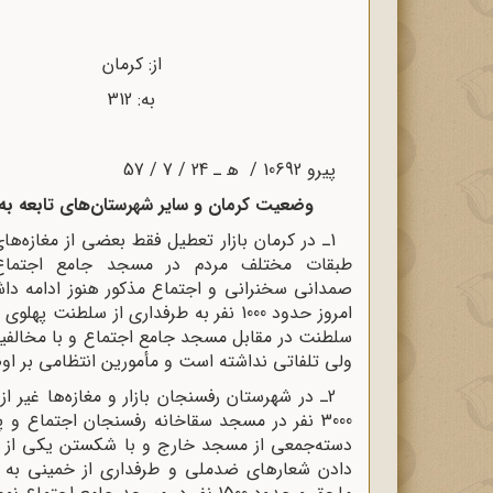
از: کرمان تاریخ:
به: 312 شماره: 10703 / ﻫ
پیرو 10692 / ﻫ ـ 24 / 7 / 57
وضعیت کرمان و سایر شهرستان‌های تابعه به
طبقات مختلف مردم در مسجد جامع اجتماع ا
صمدانی سخنرانی و اجتماع مذکور هنوز ادامه داش
امروز حدود 1000 نفر به طرفداری از سل
ولی تلفاتی نداشته است و مأمورین انتظامی بر ا
دسته‌جمعی از مسجد خارج و با شکستن یکی از تا
دادن شعارهای ضدملی و طرفداری از خمینی به 