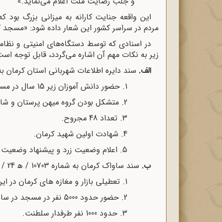
و جلب رضایت ملت اعلام می‌نماید.»
این واقعه جنایت کارانه به میزانی بزرگ بود ک
مردم در سراسر کشور این شعار داده شود: «مسجد کر
در اسنادی که توسط دستگاه‌های امنیتی و نظامی
زیر به نکات مهم آن اشاره می‌گردد، قابل توجه است
الف.
سند دایره اطلاعات شهربانی استان کرمان به شماره 37 / 5 / 501- 24
1. حضور دانش آموزان زیر 15 سال در مسجد جامع.
2. متشکل بودن گروه میهن پرستان و شاه دوستان.
3. تعداد 48 مجروح.
4. شهادت اولین شهید کرمان.
5. اعلام وضعیت زرد و پیشنهاد وضعیت قرمز.
ب.
سند ساواک کرمان به شماره 10703 / ه‍ 24 / 7 / 1357
1. تعطیلی بازار و مغازه های کرمان در این روز.
2. حضور حدود 5000 نفر در مسجد در ساعت 8 صبح.
3. حدود 1000 نفر طرفدار سلطنت.