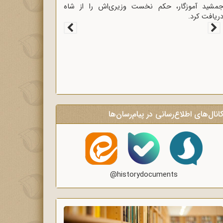
غاز سخنرانی‌های انتقادی و روشنگر وعاظ در لبیک به
یام امام به وعاظ و روحانیون برای روشنگری و
گاه‌سازی در منبرهای ماه رمضان.
انال‌های اطلاع‌رسانی در پیام‌رسان‌ها
@historydocuments