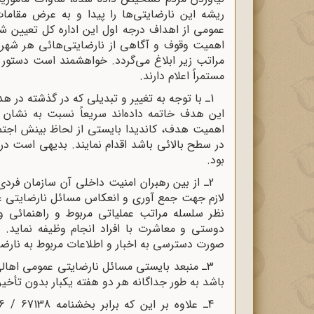
ریشه این نارضایتى‌ها را پیدا و به عرض مقامات
عمومى از اهداف درجه اول این اداره کل تعیین شد
اهمیت وقوف و آگاهى از نارضایتی‌هائى هر شهرستا
مراتب زیر ابلاغ می‌گردد. خواهشمند است دستور فر
مستمراً اعلام دارند.
1ـ با توجه به تغییر و تبدیلى که در گذشته در
این هدف خاتمه داده‌اند سریعاً نسبت به نشان ک
اهمیت هدف، کاندیدا بایستى از لحاظ بینش اجتم
در سطح بالائى باشد اقدام نمایند. بدیهى است در
بود.
2ـ از بین رهبران امنیت داخلى آن سازمان فرد
لازم جهت جمع آورى و انعکاس مسائل نارضایتى 
نظر سلسله مراتب عملیاتى مربوط و راهنمائى 
دوستى و معاشرت با افراد انجام وظیفه نماید. ضم
صورت دسترسى به اخبار و اطلاعات مربوط به نارض
3ـ منبعد بایستى مسائل نارضایتى عمومى اهالى 
باشد به طور جداگانه هر دو هفته یکبار بدون تأخی