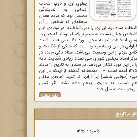
پهلوی اول و دوم، انتخاب
کسانی به نمایندگی
مجلس بود که مردم همان
منطقه‌ای که شخص از آن
نتخاب شده بود نیز وی را نمی‌شناختند. در مواردی این
شخاص چنان نسبت به مردم بی‌اعتناء بودند که حتی در
مان انتخابات نیز به محل مورد نظر نمی‌رفتند. اسناد
راوانی در این زمینه موجود است که حاکی از شکایت و
له‌ی مردم از این وضعیت می‌باشد. اسناد باقی مانده در
رکز اسناد مجلس شورای ملی تعداد زیادی شکایت نامه
را در این مورد نشان می‌دهد. در سندی به تاریخ 12 مرداد
1305 آمده است: «... بدبختانه گذشته از اینکه در این
وره [مجلس ششم] ابداً آزادی نداشتیم، تعرفه‌ی مکفی
م نسبت به دوره‌ی پنجم داده نشد. اگر کسی
ی‌خواست به میل خود...
ادامه مطلب
قویم تاریخ
16 مرداد 1357