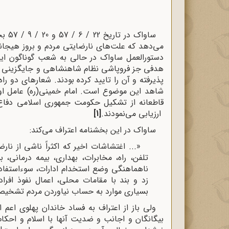
ساوا
می‌دهد که علت‌های نارضایتی مردم و بروز هیجانا
دستورالعمل ساواک در حالى به شعب گوناگون این 
هدفی جز فروپاشى نظام شاهنشاهى و جایگزینى ح
شاهد این موضوع است. امام خمینى(ره) عامل ا
قاطعانه از تشکیل حکومت جمهورى اسلامى دفاع م
ارزیابى مى‌نمودند.
[1]
ساواک در این بخشنامه اعتراف می‌کند:
«... اغتشاشات اخیر که اکثراً ناشى از نار
تلفن، راه، مخابرات، بهدارى، بیمه درمانى،
ناهماهنگى وضع استخدام ادارات، سوءاستفاده
زد و بند با مقامات محلى، اعمال نفوذ افر
بسیارى موارد به حساب نیاوردن مردم تشخیص
ولی باز از اعتراف به فساد خاندان پهلوی اعم 
بیگانگان و اجانب و ضدیت آنها با اسلام و احکام