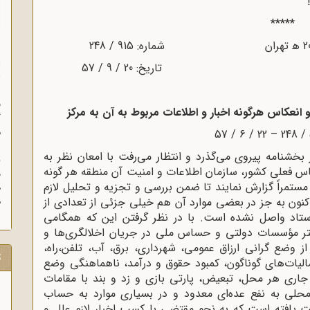
*****
ا
ا
ز
ف
و انعکاس
هرگونه اخبار و اطلاعات مربوط به آن به مرکز
گ
م
 بخشنامه پیروى می‌گذرد و انتظار می‌رفت با امعان نظر به
فعلى کشور، سازمان اطلاعات و امنیت آن منطقه هر گونه
د
مستمراً گزارش نمایند تا ضمن بررسى و تجزیه و تحلیل لازم
ه
کنون به جز در بعضى موارد آن هم خیلى جزئى از تعدادى از
م
ستاد واصل نشده است. با در نظر گرفتن این که همگامى
شتر مؤسسات دولتى و حساس ملى در جریان اخلالگری‌ها و
 از وضع گرانى ارزاق عمومى، شهردارى، برق، آب، تلفن،راه،
ت
الیات‌هاى گوناگون، کمبود حقوق و درآمد، ناهماهنگى وضع
 جارى هر محل، تبعیض، پارتى بازى و زد و بند با مقامات
حلى به نفع عده‌اى معدود و در بسیارى موارد به حساب
 یافته است که به نحو مقتضى با کسب اخبار لازم علل و