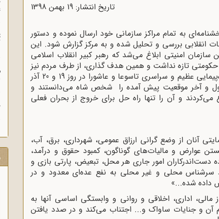
چ
تاریخ انتشار: 19 بهمن 1398
غ
ک در تاریخ 22 / 6 / 57 و 20 / 9 / 57 بخشنامه‌ای به تمام مراکز سازمانی خود ارسال نموده و دستور
ت
ت انقلابی بررسی و تحلیل شده و به مرکز گزارش شود. این
آ
سازمان امنیتى ابلاغ مى‌شد که رهبر کبیر انقلاب اسلامى
کومتى تازه نداشت و همین هدف گذارى، از طرف مردم نیز
م
پذیرفته و آن را تایید کرده بودند. شعارهاى دو راه‌پیمایى عظیم و سراسری تاسوعا و عاشورا در روز 19 و 20 آذر
ش
ول و آخر موقعیت پیش آمده را شخص شاه مى‌دانستند و
ى‌کردند و آن را تنها راه حل براى خروج از بحران فعلى
ح
ضایتى آنان از وضع گرانى ارزاق عمومى، شهردارى، برق، آب،
 بستن عوارض و مالیات‌هاى گوناگون، کمبود حقوق و درآمد،
ر
 دست‌اندرکاران امور جارى هر محل، تبعیض، پارتى بازى و
اد سرشناس محلى و غیر محلى به نفع عده‌اى معدود و در
 داده شده...»
از مالی، اداری، اخلاقی و روانی و وابستگی اساسی آنها به
 آن و جنایات ساواک و... اجتناب می‌کند و در صدد یافتن