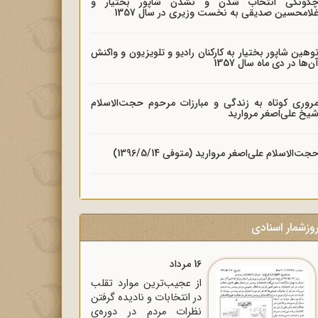
گونگی انتخاب شدن و نشدن شاپور بختیار و
لامحسین صدیقی به نخست وزیری در سال 1357
وهین شاپور بختیار به کارکنان رادیو و تلویزیون و واکنش
ن‌ها در دی ماه سال 1357
روری کوتاه به زندگی و مبارزات مرحوم حجت‌الاسلام
یخ علی‌اصغر مروارید
جت‌الاسلام علی‌اصغر مروارید (متوفی 1396/5/14)
وزشمار اسنادی
16 مرداد
از عجیب‌ترین موارد تقلب
در انتخابات و نادیده گرفتن
نظرات مردم در دوره‌ی