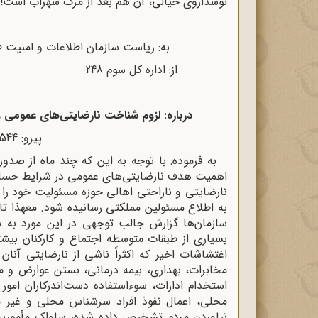
نوشداروی خیالی، آن هم بعد از مرگ سهراب است!!
به: ریاست سازمان اطلاعات و امنیت 20 ه‍ تهران شماره: 915 / 248
از: اداره کل سوم 248 تاریخ: 20 / 9 / 57
درباره: لزوم شناخت نارضایتی‌هاى عمومى 
پیرو: 544 / 248 – 22 / 6 / 57
به فرموده: با توجه به این که چند ماه از صدور
اهمیت هدف نارضایتى‌هاى عمومى در شرایط حساس 
نارضایتى و ناراحتى اهالى حوزه مسئولیت خود را 
به اطلاع مسئولین مملکتى رسانیده شود. معهذا تا
سازمان‌ها گزارش جالب توجهى در این مورد به 
بسیارى از طبقات متوسطه اجتماع و کارکنان بی
اغتشاشات اخیر که اکثراً ناشى از نارضایتى آنان
مخابرات، بهدارى، بیمه درمانى، بستن عوارض و م
استخدام ادارات، سوءاستفاده دست‌اندرکاران امور
محلى، اعمال نفوذ افراد سرشناس محلى و غیر م
نیاوردن مردم تشخیص داده شده، ساواک مأموریت