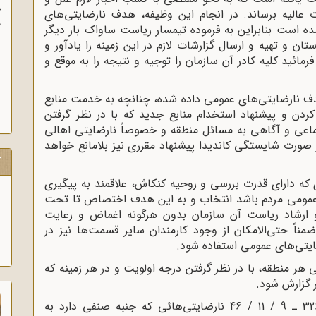
آ
 عالیه برساند. در انجام این وظیفه، هدف نارضایتى‌هاى
پ
ه است بنابراین به فرموده تیمسار ریاست ساواک بار دیگر
آ
ن و تهیه و ارسال گزارشات لازم در این زمینه را یادآور و
مائید کلیه کادر آن سازمان را توجیه و نتیجه را به موقع و
 هدف نارضایتى‌هاى عمومى داده شده، چنانچه به خدمت منابع
ردن و پیشنهاد استخدام منابع جدید که با در نظر گرفتن
اعى و آگاهى به مسائل منطقه و خصوصاً نارضایتى اهالى
 صورت شایستگى کاندیدا پیشنهاد مقررى نیز بلامانع خواهد
ک
ی که داراى قدرت بررسى و روحیه کنکاش، علاقمند به پیگیرى
عمومى مردم باشد انتخاب و به این هدف اختصاص تا تحت
و ارشاد ریاست آن سازمان بدون هرگونه اغماض و رعایت
ناً حتى‌الامکان از وجود کارمندان سایر قسمت‌ها نیز در
ایتی‌هاى عمومى استفاده شود.
هر منطقه، با در نظر گرفتن درجه اولویت و در هر زمینه که
ر گزارش شود.
4ـ علاوه بر این که برابر بخشنامه 67138 / 326 ـ 9 / 11 / 46 نارضایتی‌هائی که جنبه صنفى دارد به