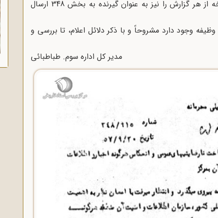
بخش‌هاى ستادى ذینفع ارسال می‌گردد. یک نسخه از هر گزارش را نیز به عنوان گیرنده به بخش 348 ارسال
 وظیفه وجود دارد مشروحاً و با ذکر دلائل اعلام، تا بررسى و
مدیر کل اداره سوم. طباطبائى