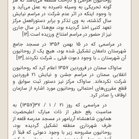
روحانیون افراطی و ناراحت منطقه می‌باشد که هر
گونه تحریکی به وسیله نامبرده به عمل می‌آید و
با وجود اینکه در اثر عدم شرکت در مراسم نیایش
سال گذشته، به وی تذکر و برابر دستورالعمل مرکز
تعهد کتبی اخذ گردیده بود، مع‌هذا در سال جاری
نیز از حضور در مراسم امتناع ورزیده است.
[12]
در مراسمی که در 15 بهمن 1356 در مسجد جامع
شهرستان دامغان تشکیل شده بود، هیچ یک از روحانیون
آن شهرستان ـ با وجود دعوت قبلی ـ شرکت نکردند.
[13]
ساواک سمنان در فروردین 1357 اعلام کرد که روحانیون
انقلابی سمنان در مراسم جشن و نیایش 21 فروردین
شرکت نکرده‌اند. ساواک مرکز نیز دستور ثبت سوابق و
قطع مقرری‌های احتمالی روحانیون مورد اشاره از سازمان
اوقاف را صادر کرد.
در مراسمی که روز 21 / 1 / 37(1357) به
مناسبت رفع خطر از ذات مبارک اعلیحضرت
همایون شاهنشاه آریامهر در مسجد مدرسه قلعه از
طرف شهرداری منطقه تشکیل گردیده بود،
روحانیون مشروحه زیر با وجود دعوتی که قبلاً از