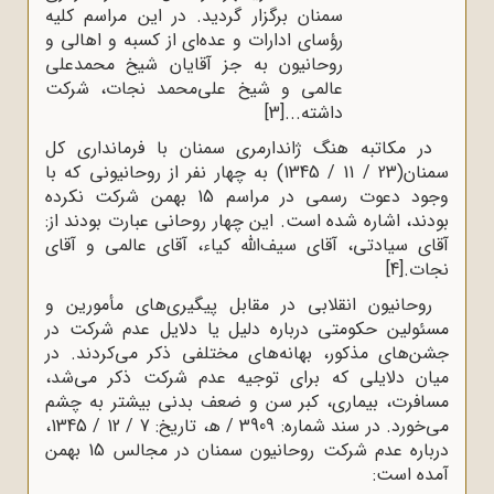
سمنان برگزار گردید. در این مراسم کلیه
رؤسای ادارات و عده‌ای از کسبه و اهالی و
روحانیون به جز آقایان شیخ محمدعلی
عالمی و شیخ علی‌محمد نجات، شرکت
داشته...
[3]
در مکاتبه هنگ ژاندارمری سمنان با فرمانداری کل
سمنان(23 / 11 / 1345) به چهار نفر از روحانیونی که با
وجود دعوت رسمی در مراسم 15 بهمن شرکت نکرده
بودند، اشاره شده است. این چهار روحانی عبارت بودند از:
آقای سیادتی، آقای سیف‌الله کیاء، آقای عالمی و آقای
نجات.
[4]
روحانیون انقلابی در مقابل پیگیری‌های مأمورین و
مسئولین حکومتی درباره دلیل یا دلایل عدم شرکت در
جشن‌های مذکور، بهانه‌های مختلفی ذکر می‌کردند. در
میان دلایلی که برای توجیه عدم شرکت ذکر می‌شد،
مسافرت، بیماری، کبر سن و ضعف بدنی بیشتر به چشم
می‌خورد. در سند شماره: 3909 / ه‍، تاریخ: 7 / 12 / 1345،
درباره عدم شرکت روحانیون سمنان در مجالس 15 بهمن
آمده است: