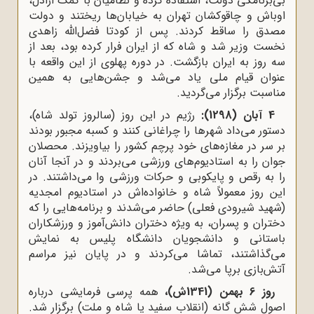
بی‌برنامگی دولت، استفاده کرده و نظامیان با کمک اراذل،
اوباش و چاقوکشان تهران به خیابان‌ها ریختند و دولت
مصدق را ساقط کردند. پس از کودتا فضل‌الله زاهدی
نخست ‌وزیر شد و شاه که از ایران فرار کرده بود، بعد از
سه روز به ایران بازگشت. در دوره پهلوی از این واقعه با
عنوان قیام ملی یاد می‌شد و جشن‌هایی به همین
مناسبت برگزار می‌گردید.
4 آبان (1298):
رژیم در این روز (سالروز تولد شاه)،
دستور می‌داد شهرها را چراغانی کنند و کسبه مجبور بودند
بر سر در مغازه‌های خود پرچم کشور را بیاویزند. محصلان
جوان را به استادیوم‌های ورزشی می‌بردند و در آنجا آنان
را به رقص و پایکوبی و حرکات ورزشی وا می‌داشتند. در
این روز معمولاً شاه و خانواده‌اش در استادیوم امجدیه
(شهید شیرودی فعلی) حاضر می‌شدند و برنامه‌هایی را که
دختران و پسران، به ویژه دختران دانش‌آموز و ورزشکاران
باستانی و دانشجویان دانشگاه پلیس به نمایش
می‌گذاشتند، تماشا می‌کردند و در پایان نیز مراسم
آتش‌بازی برپا می‌شد.
روز 6 بهمن (1341ش)،
همه پرسی فرمایشی درباره
اصول شش گانه (انقلاب سفید یا شاه و ملت) برگزار شد.