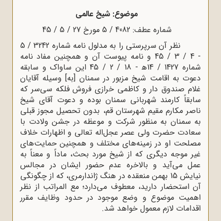
موضوع: شیخ عالمی
شماره عطف: 4082 / 5 مورخ 27 / 5 / 45
نظر آن سرپرستی را به مدلول نامه شماره 3242 / 5
- 4 / 3 / 45 و نامه پیوست آن و همچنین مفاد نامه
شماره 1427 / 14ﻫ - 18 / 2 / 45 این ساواک و سابقه
دعوت به اقامت شیخ مزبور در سمنان [به] وسیله آقایان
غلام صندوق دار و کاظمی خرازی فروش فلکه سی‌سر که
سابقاً کارمند شهربانی سمنان بوده و دعوت آقای شیخ
ناصر مکارم مقیم شهرستان قم، بدون تحصیل مجوز قبلی
به سمنان به منظور شرکت و موعظه در جشن ولادت با
سعادت حضرت ولی عصر عجل‌اله تعالی و اظهارات خلاف
مصلحت او در زمینه‌های مختلف و همچنین حمایت‌های
غیر موجه دیگری که از شیخ مورد بحث، ماداً و معناً به
عمل می‌آید و بالاخره عدم حضور ایشان در مجالس
نیایش 15 بهمن منعقده در هنگ ژاندارمری، که از چگونگی
آن استحضار دارید، معطوف می‌دارد؛ مع المراتب از نظر
اهمیت موضوع و وضع موجود در حدود وظایف مقرر
اقدامات لازم معمول خواهد شد.