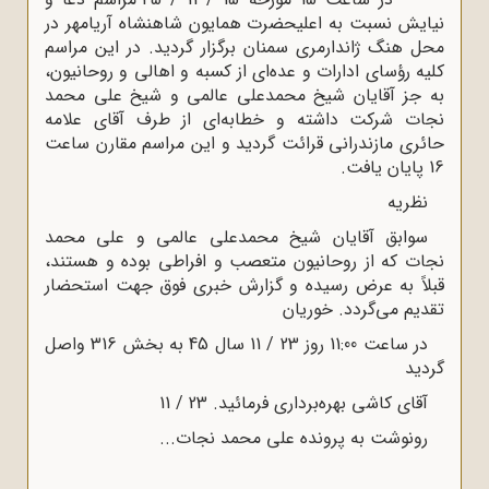
نیایش نسبت به اعلیحضرت همایون شاهنشاه آریامهر در
محل هنگ ژاندارمری سمنان برگزار گردید. در این مراسم
کلیه رؤسای ادارات و عده‌ای از کسبه و اهالی و روحانیون،
به جز آقایان شیخ محمدعلی عالمی و شیخ علی محمد
نجات شرکت داشته و خطابه‌ای از طرف آقای علامه
حائری مازندرانی قرائت گردید و این مراسم مقارن ساعت
16 پایان یافت.
نظریه
سوابق آقایان شیخ محمدعلی عالمی و علی محمد
نجات که از روحانیون متعصب و افراطی بوده و هستند،
قبلاً به عرض رسیده و گزارش خبری فوق جهت استحضار
تقدیم می‌گردد. خوریان
در ساعت 11:00 روز 23 / 11 سال 45 به بخش 316 واصل
گردید
آقای کاشی بهره‌برداری فرمائید. 23 / 11
رونوشت به پرونده علی محمد نجات...