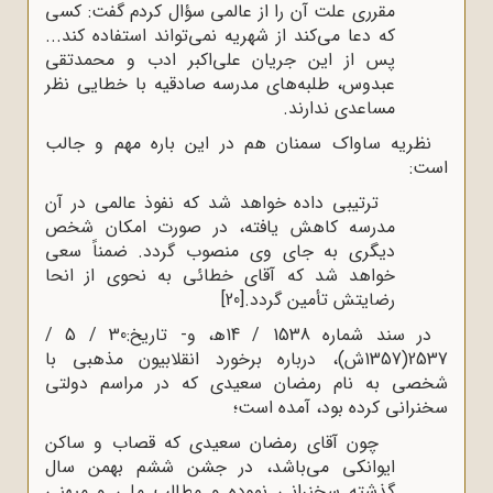
مقرری علت آن را از عالمی سؤال کردم گفت: کسی
که دعا می‌کند از شهریه نمی‌تواند استفاده کند...
پس از این جریان علی‌اکبر ادب و محمدتقی
عبدوس، طلبه‌های مدرسه صادقیه با خطایی نظر
مساعدی ندارند.
نظریه ساواک سمنان هم در این باره مهم و جالب
است:
ترتیبی داده خواهد شد که نفوذ عالمی در آن
مدرسه کاهش یافته، در صورت امکان شخص
دیگری به جای وی منصوب گردد. ضمناً سعی
خواهد شد که آقای خطائی به نحوی از انحا
رضایتش تأمین گردد.
[20]
در سند شماره 1538 / 14ه‍، و- تاریخ:30 / 5 /
2537(1357ش)، درباره برخورد انقلابیون مذهبی با
شخصی به نام رمضان سعیدی که در مراسم دولتی
سخنرانی کرده بود، آمده است؛
چون آقای رمضان سعیدی که قصاب و ساکن
ایوانکی می‌باشد، در جشن ششم بهمن سال
گذشته سخنرانی نموده و مطالب ملی و میهنی