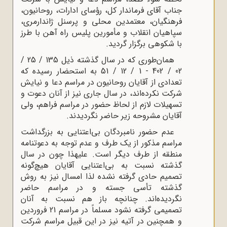
جناب آقای فرماندار کل، رؤسای ادارات، روحانیون،
فرهنگیان، معتمدین محلی و پرسنل ژاندارمری،
سپاهیان انقلاب و مأمورین پلیس راه آهن با طرز
با شکوهی برگزار گردید.
همان‌طوری که در سال گذشته ذیل 135 / 25 /
02 / 402 - 1 / 12 / 51 به استحضار رسیده که
تعدادی از آقایان روحانیون در مراسم دعا و نیایش
شرکت نکرده‌اند، در سال جاری نیز از آنان دعوت و
تسهیلات لازم از لحاظ حضور در مراسم فراهم، ولی
آقایان مشروحه زیر حاضر نگردیدند.
عدم حضور نامبردگان بی‌اعتنایی به بزرگداشت
مراسم مذکور از یک طرف و عدم توجه به دعوتنامه
منطقه از طرف دیگر است. علیهذا چون در سال
گذشته نسبت به بی‌اعتنایی آقایان هیچ‌گونه
تصمیم حادی گرفته نشده لذا امسال نیز به روش
گذشته تأسی جسته و در مراسم حاضر
نگردیده‌اند. چنانچه باز هم نسبت به آنان
تصمیمی گرفته نشود مسلماً در مراسم 21 فروردین
و همچنین در آتیه نیز در این قبیل مراسم شرکت