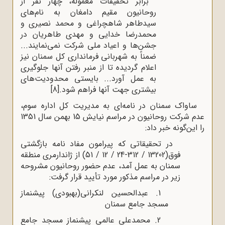
برابر تحقیقات معموله، چهار نفر از
روحانیون مقیم دامغان به نام‌های
سیدطاهر شاهچراغی و محمد نصیری و
محمدرضا خدایی و مهدی طاهریان در
جشن‌ها و اعیاد ملی شرکت نمی‌نمایند...
ضمناً به شهربانی فرمانداری کل سمنان نیز
اعلام گردیده تا از منبر رفتن آنها جلوگیری
به عمل آورد... بایستی محدودیت‌های
بیشتری جهت آنها فراهم شود.
[8]
ساواک سمنان در نامه‌ای به مدیریت کل اداره سوم،
عدم شرکت روحانیون در مراسم نیایش 15 بهمن سال 1351
را این‌گونه خبر داد:
در تحقیقاتی که پیرامون مفاد نامه بازگشتی
فوق(13202 / 312-24 / 12 / 51) از ژاندارمری منطقه
سمنان به عمل آمد، عدم حضور روحانیون مشروحه
زیر در مراسم مذکور مورد تأیید قرار گرفت:
1. عبدالحسین لنکرانی(بهبودی) پیشنماز
مسجد جامع سمنان
2. محمدعلی عالمی پیشنماز مسجد جامع