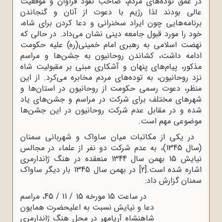
در عمق توده‌های مردم، صاحب نفوذ فراوان و موقعیت
عالی بودند لذا رژیم با دعوت از آنان و گنجاندن
برنامه‌هایی چون ایراد سخنرانی و دعا کردن برای شاه،
خود را مورد قبول جامعه دینی نشان می‌داد. در حالی که
نهضت اسلامی به رهبری امام خمینی(ره) علیه حکومت
ادامه داشت، کشاندن روحانیون به جشن‌ها و مراسم
مذکور، پیام‌های پنهان و آشکاری مبنی بر مقبولیت شاه
نزد روحانیون، به توده‌های مردم مخابره می‌کرد. از این
منظر، دعوت رسمی حکومت از روحانیون در استان‌ها و
شهرهای مختلف برای شرکت در مراسم و جشن‌های یاد
شده و در مقابل عدم شرکت روحانیون در این جشن‌ها
موضوعی مهم است.
در یکی از مکاتبات میان ساواک و شهربانی سمنان
(سال 1345)، به عدم شرکت دو نفر از علماء در مجالس
نیایش 15 بهمن سال 1344 منعقده در هنگ ژاندارمری
اشاره شده است.
[2]
در بهمن سال 1345 بار دیگر ساواک
سمنان گزارش داد:
در ساعت 15 مورخه 15 / 11 / 45، مراسم
دعا و نیایش نسبت به اعلیحضرت همایون
شاهنشاه آریامهر در محل هنگ ژاندارمری