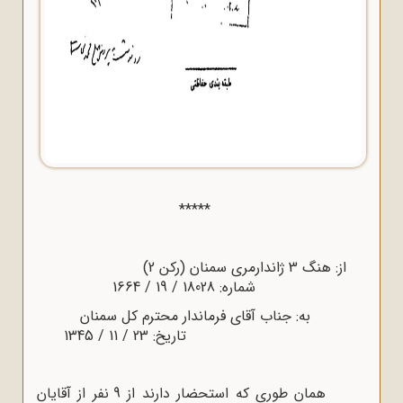
*****
از: هنگ 3 ژاندارمری سمنان (رکن 2)
شماره: 18028 / 19 / 1664
به: جناب آقای فرماندار محترم کل سمنان
تاریخ: 23 / 11 / 1345
همان طوری که استحضار دارند از 9 نفر از آقایان