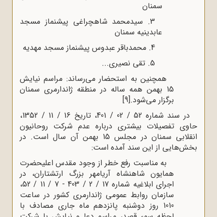
سمنان
3. سیدمحمد شاهچراغی پیشنماز مسجد
عابدینیه سمنان
4. محمدباقر عبدوس پیشنماز مسجد مهدیه
5. تقی نصیری...
همچنین به استحضار می‌رساند: مراسم نیایش
15 بهمن همه ساله در منطقه ژاندارمری سمنان
برگزار می‌شود.
[9]
در سند شماره 52 / 02 / 401، تاریخ 16 / 11 / 1352،
حاوی تفصیلات بیشتری درباره عدم شرکت روحانیون
انقلابی سمنان در مجلس 15 بهمن آن سال است. در
بخش‌هایی از این سند آمده است:
به مناسبت رفع خطر از وجود مقدس اعلیحضرت
همایون شاهنشاه آریامهر بزرگ ارتشتاران، در
اجرای ابلاغیه شماره 17 / 2 / 403 - 7 / 11 / 52،
سازمان روابط عمومی ژاندارمری کشور در ساعت
1010 روز دوشنبه پانزدهم ماه جاری مصادف با
لحظه سوء قصد، مراسم دعا و نیایش با شرکت