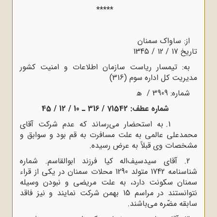
*****
از: ساواک سمنان
تاریخ 17 / 12 / 1345
به: تیمسار ریاست سازمان اطلاعات و امنیت کشور
مدیریت کل اداره سوم (316)
شماره: 3909 / ﻫ
شماره عطف: 71542
/
316 ـ 10
/
12
/
45
1. به استحضار می‌رساند که عدم شرکت آقای
محمدعلی عالمی به علت مسافرت به قم بود و سوابق و
مشخصات وی قبلاً به عرض رسیده.
2. آقای سیدسیف‌اله کیا فرزند ابوالقاسم. شماره
شناسنامه 1742 متولد 1290 محلات سمنان در یکی از قراء
سمنان سکونت دارد، به علت مریضی و نبودن وسیله
نتوانستند در مراسم 15 بهمن شرکت نمایند و نیز فاقد
سابقه مضّره می‌باشند.