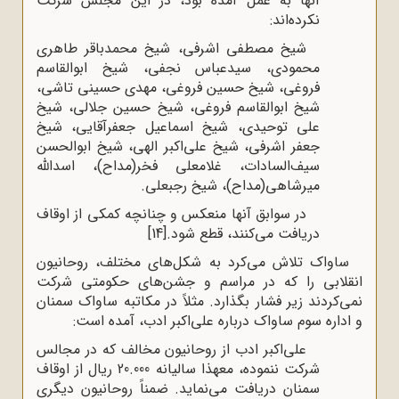
آنها به عمل آمده بود، در این مجلس شرکت
نکرده‌اند:
شیخ مصطفی اشرفی، شیخ محمدباقر طاهری
محمودی، سیدعباس نجفی، شیخ ابوالقاسم
فروغی، شیخ حسین فروغی، مهدی حسینی تاشی،
شیخ ابوالقاسم فروغی، شیخ حسین جلالی، شیخ
علی توحیدی، شیخ اسماعیل جعفرآقایی، شیخ
جعفر اشرفی، شیخ علی‌اکبر الهی، شیخ ابوالحسن
سیف‌السادات، غلامعلی فخر(مداح)، اسدالله
میرشاهی(مداح)، شیخ رجبعلی.
در سوابق آنها منعکس و چنانچه کمکی از اوقاف
دریافت می‌کنند، قطع شود.
[14]
ساواک تلاش می‌کرد به شکل‌های مختلف، روحانیون
انقلابی را که در مراسم و جشن‌های حکومتی شرکت
نمی‌کردند زیر فشار بگذارد. مثلاً در مکاتبه ساواک سمنان
و اداره سوم ساواک درباره علی‌اکبر ادب، آمده است:
علی‌اکبر ادب از روحانیون مخالف که در مجالس
شرکت ننموده، معهذا سالیانه 20.000 ریال از اوقاف
سمنان دریافت می‌نماید. ضمناً روحانیون دیگری