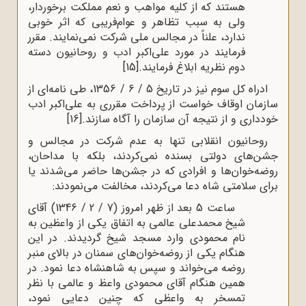
هستند که از کلیه مواهب و نعم مملکت برخوردار،
ولی به سبب تظاهر و عوام‌فریبی که اثر خوبی
ندارد، علناً در مجالس ملی شرکت نمی‌نمایند. مقرر
فرمایند در مورد علی‌اکبر ادب و روحانیون دسته
دوم نظریه ابلاغ فرمایند.
[15]
ادراه کل سوم نیز در تاریخ 5 / 6 / 1356، طی نامه‌ای از
سازمان اوقاف خواست از پرداخت مقرری به علی‌اکبر ادب
خودداری و از نتیجه آن سازمان را آگاه سازند.
[16]
روحانیون انقلابی تنها به عدم شرکت در مجالس و
جشن‌های دولتی بسنده نمی‌کردند، بلکه با مداحان،
روضه‌خوان‌ها و افرادی که در جشن‌ها حاضر می‌شدند یا
برای سلامتی شاه دعا می‌کردند، مخالفت می‌نمودند:
ساعت 5 بعد از ظهر امروز (7 / 2 / 1346) آقای
شیخ محمدعلی عالمی به اتفاق یکی از واعظین به
نام محمودی وارد مسجد شیخ گردیدند. در این
هنگام یکی از روضه‌خوان‌های سمنان در بالای منبر
روضه می‌خواند و سپس به شاهنشاه دعا نمود. در
همین هنگام آقای محمودی واعظ و عالمی با نظر
تمسخر به واعظی که چنین دعایی نمود،