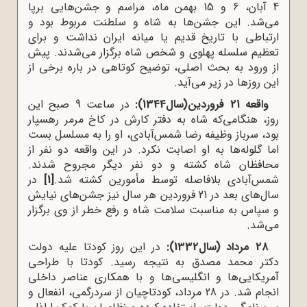
4 آبان، 6 و 15 بهمن ماه، مراسم و جشن‌هایی برپا
می‌شد. این جشن‌ها به شاه و سلطنت مربوط بود و
ارتباطی با تاریخ قدیم یا میانه ایران نداشت و برای
تعظیم سلسله پهلوی و شخص شاه برگزار می‌شدند. پیش
از ورود به بحث اصلی، توضیح کوتاهی در باره برخی از
این روزها در زیر می‌آید.
واقعه 21 فروردین(سال1344):
در ساعت 9 صبح این
روز، هنگامى‌که شاه به دفتر کارش در کاخ مرمر رهسپار
بود، سرباز وظیفه رضا شمس‌آبادى، او را به مسلسل بست
اما گلوله‌ها به او اصابت نکرد. در این واقعه دو نفر از
محافظان شاه کشته و دو نفر دیگر مجروح شدند.
شمس‌آبادی بلافاصله توسط مأمورین کشته شد.
[1]
در
سال‌های بعد در 21 فروردین هر سال نیز جشن‌های نیایش
و سپاس به مناسبت سلامت شاه و رفع خطر از وی برگزار
می‌شد.
28 مرداد (سال1332):
در این روز کودتا علیه دولت
دکتر محمد مصدق به نتیجه رسید. کودتا با طراحی
آمریکایی‌ها و انگلیسی‌ها و با همکاری عناصر داخلی
انجام شد. در 28 مرداد، کودتاچیان از سردرگمی، انفعال و