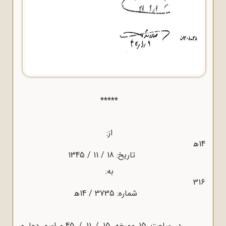
*****
از:
14ﻫ
تاریخ: 18 / 11 /
1345
به:
316
شماره: 3735 / 14ﻫ
در ساعت 15 مورخه 15 / 11 / 45 مراسم دعا و