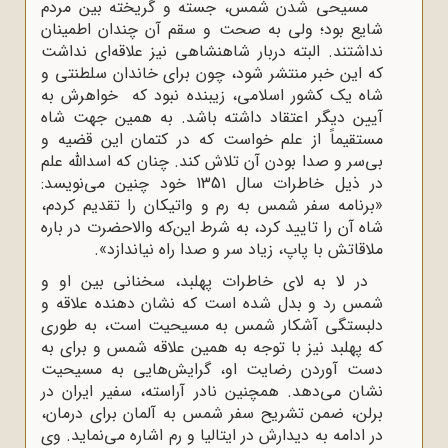
مسیحی شدن شمس، جسته و گریخته بین مردم
شایع بود؛ ولی به صحت و سقم آن چندان اطمینان
نداشتند. البته دربار شاهنشاهی نیز علاقه‌ای نداشت
که این خبر منتشر شود، چون برای خاندان سلطنتی و
شاه یک کشور اسلامی، زیبنده نبود که خواهرش به
آیین دیگر اعتقاد داشته باشد. به همین جهت شاه
مستقیماً از علم خواست که در کتمان این قضیه و
بی‌سر و صدا بودن آن تلاش کند. چنان ‌که اسدالله علم
در ذیل خاطرات سال 1351 خود چنین می‌‌نویسد:
«برنامه سفر شمس به رم و واتیکان را تقدیم کردم،
شاه آن را تایید کرد، به شرط این‌که والاحضرت در باره
ملاقاتش با پاپ، زیاد سر و صدا راه نیاندازد».
در لا‌ به لای خاطرات پهلبد، سخنانی بین او و
شمس رد و بدل شده است که نشان‌ دهنده علاقه و
دلبستگی آشکار شمس به مسیحیت است، به طوری‌
که پهلبد نیز با توجه به همین علاقه شمس و برای به
دست آوردن رضایت او، گرایش‌هایی به مسیحیت
نشان می‌‌دهد. همچنین نادر آراسته، سفیر ایران در
برلن، ضمن تشریح سفر شمس به آلمان برای درمان،
در ادامه به دیدارش در ایتالیا و رم اشاره می‌نماید. وی