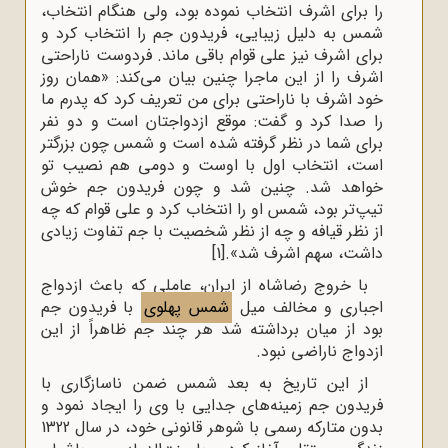
را برای اشرف انتخاب نموده بود، ولی هنگام انتخاب،
شمس به دلیل زیبایی، فریدون جم را انتخاب کرد و
برای اشرف نیز علی قوام باقی ماند. فردوست ناراحتی
اشرف را از این ماجرا چنین بیان می‌کند: «همان روز
خود اشرف با ناراحتی برای من تعریف کرد که پدرم ما
را صدا کرد و گفت: موقع ازدواجتان است و دو نفر
برای شما در نظر گرفته شده است و شمس چون بزرگتر
است، انتخاب اول با اوست و دومی هم نصیب تو
خواهد شد. چنین شد و چون فریدون جم خوش‌
‌تیپ‌‌‌تر بود، شمس او را انتخاب کرد و علی قوام که چه
از نظر قیافه و چه از نظر شخصیت با جم تفاوت زیادی
داشت، سهم اشرف شد».
[1]
با خروج رضاشاه از ایران، عاملی که باعث ازدواج
اجباری و مخالف میل
شمس پهلوی
با فریدون جم
بود از میان برداشته شد هر چند جم ظاهراً از این
ازدواج ناراضی نبود.
از این تاریخ به بعد شمس ضمن ناسازگاری با
فریدون جم زمینه‌‌های جدایی با وی را ایجاد نمود و
بدون متارکه رسمی با شوهر قانونی خود، در سال 1322