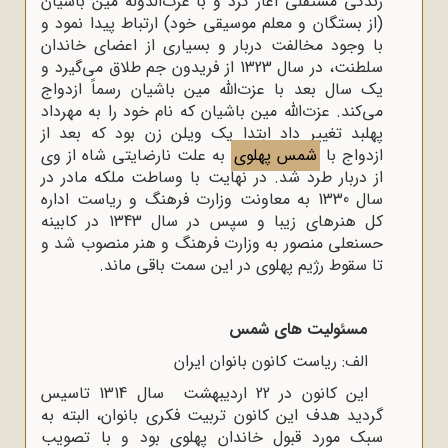
زندگی مستقلی آغاز کرد و با عزت‌الدوله مین باشیان
(از بستگان و معلم موسیقی خود) ارتباط پیدا نمود و
با وجود مخالفت دربار و بسیاری از اعضای خاندان
سلطنت، در سال 1323 از فریدون جم طلاق می‌گیرد و
یک سال بعد با عزت‌الله مین باشیان رسماً ازدواج
می‌کند. عزت‌الله مین باشیان که نام خود را به مهرداد
پهلبد تغییر داد ابتدا یک ویلن‌ زن بود که بعد از
ازدواج با
شمس پهلوی
به علت نارضایتی شاه از وی
از دربار طرد شد. در نهایت با وساطت ملکه مادر در
سال 1330 به معاونت وزارت فرهنگ و ریاست اداره
کل هنر‌های زیبا و سپس در سال 1343 در کابینه
حسنعلی منصور به وزارت فرهنگ و هنر منصوب شد و
تا سقوط رژیم پهلوی در این سمت باقی ماند.
مسئولیت های شمس
الف: ریاست کانون بانوان ایران
این کانون در 22 اردیبهشت سال 1314 تاسیس
گردید هدف این کانون تربیت فکری بانوان، البته به
سبک مورد قبول خاندان پهلوی بود و با تصویب