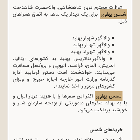
«وزارت محترم دربار شاهنشاهی: والاحضرت شاهدخت
شمس پهلوی
برای یک دیدار یک ‌‌‌ماهه به اتفاق همراهان
ذیل:
●
والا گهر شهباز پهلبد
●
والاگهر شهیار پهلبد
●
والاگهر شهرزاد پهلبد
●
والاگهر بئاتریس پهلبد به کشور‌های ایتالیا،
اطریش، آلمان، فرانسه، اتیوپی و بروکسل مسافرت
می‌‌‌نمایند. خواهشمند است دستور فرمایید ادار‌ه
گذرنامه وزارت امور خارجه اجازه خروج و ویزای
کشور‌های مزبور را اخذ نمایند».
شمس پهلوی
اکثر این سفر‌ها را با هزینه دربار ایران و
یا به بهانه سفرهای ماموریتی از بودجه سازمان شیر و
خورشید پرداخت می‌کرد.
خرید‌های شمس
اگر چه شمس علاقه زیادی به امور سیاسی از خود نشان