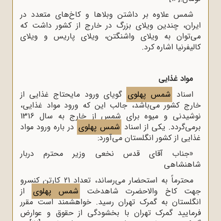
شمس علاوه بر داشتن وبلاها و کاخ‌های متعدد در
ایران، چندین ویلای بزرگ در خارج از کشور داشت که
می‌توان به ویلای واشنگتن، ویلای پاریس و ویلای
کالیفرنیا اشاره کرد.
مواد غذایی
اسناد
شمس پهلوی
گویای ورود مایحتاج غذایی از
خارج کشور می‌باشد، جالب این‌‌ که ورود مواد غذایی،
نوشیدنی و میوه برای شمس از خارج به سال 1316
برمی‌گردد. یکی از اسناد
شمس پهلوی
در باره ورود مواد
غذایی از کشور انگلستان می‌آورد:
«جناب آقای قدس نخعی وزیر محترم دربار
شاهنشاهی
محترماً به استحضار می‌رساند، تعداد 21 کارتن کنسرو
جهت کاخ والاحضرت شاهدخت
شمس پهلوی
از
انگلستان به گمرک تهران رسید. خواهشمند است مقرر
فرمایید گمرک تهران با بخشودگی از حقوق و عوارض