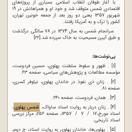
با آغاز طوفان انقلاب اسلامی بسیاری از پروژه‌‌‌‌‌‌های
اقتصادی شمس متوقف شد و خود او و همراهانش در 19
شهریور 1357 یعنی دو روز بعد از جمعه خونین تهران،
کشور را ترک و به آمریکا رفتند.
سرانجام شمس به سال 1374 در 78 سالگی درگذشت
و طبق آیین مسیحیت به خاک سپرده شد.
[22]
پی‌نوشت‌ها:
[1]
. ظهور و سقوط سلطنت پهلوی، حسین فردوست،
مؤسسه مطالعات و پژوهش‌‌های سیاسی، صفحه 63.
[2]
. زنان ذی نفوذ در خاندان پهلوی، نیلوفر کسری،
صفحه 81.
[3]
. همان، فردوست، صفحه 240.
[4]
. زنان دربار به روایت اسناد ساواک،
شمس پهلوی
،
اسناد مورخ،17 / 7 / 1357، صفحه 256، مرکز بررسی
اسناد تاریخی.
[5]
. پهلوی‌‌‌ها، خاندان پهلوی به روایت اسناد، ج دوم،