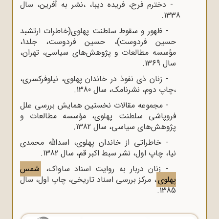
- دخترم فرح، فریده دیبا، ،نشر به آفرین، سال
1338.
- ظهور و سقوط سلطنت پهلوی(خاطرات ارتشبد
حسین فردوست)، حسین فردوست، جلد1،
مؤسسه مطالعات و پژوهش‌های سیاسی، تهران،
سال 1369.
- زنان ذی نفوذ در خاندان پهلوی، نیلوفرکسری،
،چاپ دوم، نشرنامک، سال 1380.
- مجموعه مقالات نخستین همایش بررسی علل
فروپاشی سلطنت پهلوی، مؤسسه مطالعات و
پژوهش‌های سیاسی، سال 1382.
- خاطراتی از خاندان پهلوی، اسدالله محمدی
نیا، چاپ اول، نشر سبط اکبر قم، سال 1382.
- زنان دربار به روایت اسناد ساواک،
شمس
پهلوی
، مرکز بررسی اسناد تاریخی، چاپ اول، سال
1385.