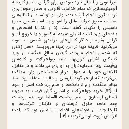
غیر‌قانونی و اعمال نفوذ خودش برای گرفتن امتیاز کارخانه
آلومینیم‌سازی که تمام اقدامات قانونی و صدور مجوز برای
فرد دیگری انجام گرفته بود، ولی او توانسته از کانال‌‌های
مختلف مجوز طرف مقابل را لغو و به اسم شمس مجوز
تاسیس را بگیرد، گفته است. زد و بند با اشخاص و
باندهای وارد کننده اشیای عتیقه به کشور و یا خروج آن و
گرفتن رشوه از دیگر کانال‌های درآمدی شمس محسوب
می‌گردید. فریده دیبا در این زمینه می‌‌نویسد: «عمل زشتی
که شمس انجام می‌داد، گرفتن مبالغ هنگفت از وارد
کنندگان اشیای گران‌بها، طلا، جواهرآلات و کالا‌های
پر‌قیمت بود. سرمایه‌داران به او باج می‌دادند و در مقابل،
کالا‌های خود را به عنوان دربار شاهنشاهی وارد مملکت
می‌کردند که از هر گونه بازرسی و مالیات معاف بود. اخذ
مبالغ هنگفت وام از بانک‌ها و عدم پرداخت اصل و سود
آن،
[13]
خرید جواهر‌آلات و اشیای گران قیمت به صورت
قسطی از خارج و عدم پرداخت اقساط آن، عدم پرداخت
چند ماهه حقوق کارمندان و کارکنان شرکت‌ها و
کارخانجات از نمونه‌های اقدامات شمس بود که باعث
افزایش ثروت او می‌گردید».
[14]