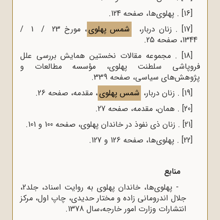
[16]
. پهلوی‌ها، صفحه 124.
[17]
. زنان دربار،
شمس پهلوی
، مورخ 23 / 1 /
1344، صفحه 25.
[18]
. مجموعه مقالات نخستین همایش بررسی علل
فروپاشی سلطنت پهلوی، مؤسسه مطالعات و
پژوهش‌‌های سیاسی، صفحه 339.
[19]
. زنان دربار،
شمس پهلوی
، مقدمه، صفحه 26.
[20]
. همان، مقدمه، صفحه 27.
[21]
. زنان ذی نفوذ در خاندان پهلوی، صفحه 100 و 101.
[22]
. پهلوی‌ها، صفحه 126 و 127.
منابع
- پهلوی‌ها، خاندان پهلوی به روایت اسناد، جلد2،
جلال اندرومانی زاده و مختار حدیدی، چاپ اول، مرکز
انتشارات وزارت امور خارجه،سال 1378.