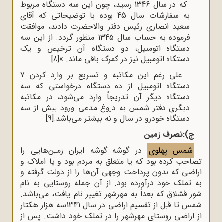
که در سال 1346 رسید، چون این سه دستگاه مربوط
به سفارشات سال 45 بوده با توضیحاتی که آقای
سعید انصاری رئیس دفتر والاحضرت دادند، موافقت
فرموده به حساب سال 1345 منظور گردد. از این سه
دستگاه اتومبیل، دو دستگاه آن ترخیص و یک
دستگاه اتومبیل نیز در گمرگ باقی ماند. »
[8]
علی رغم این مکاتبه و تسریع بر وارد کردن 7
دستگاه اتومبیل از ده دستگاه درخواستی که سه
دستگاه دیگر آن تدریجاً وارد می‌شود، در مکاتبه
دیگری دفتر شمس به دروغ مدعی ورود بیش از سه
دستگاه خودرو در سال و نه بیشتر می‌باشد.
[9]
ج):تصرف زمین
شمس پهلوی
در گوشه گوشه ایران زمین‌‌هایی را
تصاحب کرده بود که یا متعلق به مردم بود و یا املاک و
اراضی که بدون پرداخت وجهی آن‌ها را از دولت گرفته و
به تملک خود درآورده بود. از آن جمله روستایی به نام
شور قشلاق که بعداً به مهر‌شهر تغییر نام یافت، می‌‌باشد.
شمس تا قبل از تقسیم اراضی در سال 1341سه هزار هکتار
از اراضی روستای مهر‌‌‌‌شهر را در تملک خود داشت. پس از