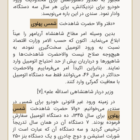
خودرو برای نزدیکانش، برای هر سال سه دستگاه،
وادار نمود. سندی در این باره می‌‌‌‌‌نویسد:
«دفتر والا حضرت شاهدخت
شمس پهلوی
بدین وسیله امر مطاع شاهنشاه آریامهر را عیناً
ابلاغ می‌نماید. اکنون که حسب الامر وزارت اقتصاد
نسبت به ورود اتومبیل سخت‌گیری نموده، به
هیچ‌وجه صلاح نیست والاحضرت شاهدخت‌ها و
شاهپور‌‌ها و درباریان بیش از حد احتیاج اتومبیل وارد
نمایند. بنابراین اکیداً امر می‌‌فرماییم والاحضرت
حداکثر در سال 46، می‌توانند فقط سه دستگاه اتومبیل
با معافیت گمرکی وارد کنند.
وزیر دربار شاهنشاهی اسدالله علم».
[7]
در زمینه ورود غیر قانونی خودرو برای شمس در
سندی می‌خوانیم: «والا حضرت شاهدخت
شمس
پهلوی
برای سال 1345، ده دستگاه اتومبیل سفارش
فرموده بودند. 7 دستگاه آن در همان سال تدریجاً
ترخیص گردید و سه دستگاه آن که عبارت است از
شورلت استیشن و دوج چادری و یک دستگاه بنز 250