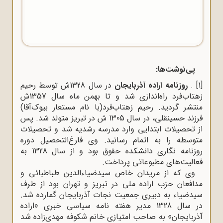
پی‌نوشت‌ها:
[1]
.
روزنامه اراده آذربایجان
در سال 1328ش توسط رحیم
زهتاب‌فرد راه‌اندازی شد و تا بهمن ماه سال 1357ش
منتشر گردید. رحیم زهتاب‌فرد(با نام مستعار بیوک‌آقا)
فرزند حسینقلى، در سال 1305 ش در تبریز متولد شد. پس
از تحصیلات ابتدایى وارد مدرسه رشدیه شد و تحصیلات
متوسطه را به اتمام رسانید. وى فارغ‌التحصیل دوره
روزنامه ‌نگارى دانشکده حقوق بود و از سال 1328 به
فعالیت‌هاى مطبوعاتى پرداخت.
وى که از مریدان خاص سیدضیاءالدین طباطبائی و
مدافعان حزب اراده ملى در تبریز و تهران بود از طرف
سیدضیاء به دبیری جمعیت نجات آذربایجان گمارده شد.
در سال 1328 مدیر هفته‌ نامه سیاسى خبرى «اراده
آذربایجان» به صاحب امتیازى خانم شکوفه مهدى‌زاده شد