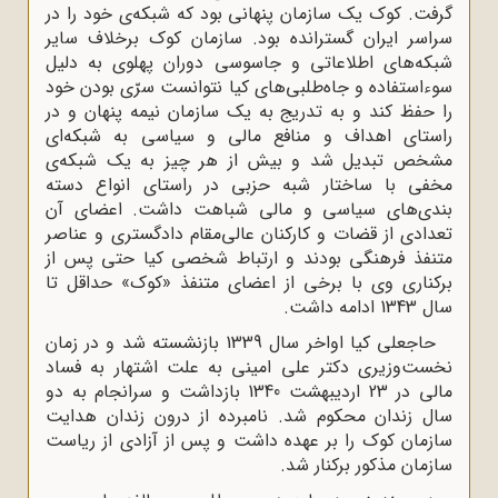
گرفت. کوک یک سازمان پنهانى بود که شبکه‌ی خود را در
سراسر ایران گسترانده بود. سازمان کوک برخلاف سایر
شبکه‌هاى اطلاعاتى و جاسوسى دوران پهلوى به دلیل
سوءاستفاده و جاه‌طلبى‌هاى کیا نتوانست سرّى بودن خود
را حفظ کند و به تدریج به یک سازمان نیمه پنهان و در
راستاى اهداف و منافع مالى و سیاسى به شبکه‌ای
مشخص تبدیل شد و بیش از هر چیز به یک شبکه‌ی
مخفى با ساختار شبه ‌حزبى در راستاى انواع دسته
‌بندى‌هاى سیاسى و مالى شباهت داشت. اعضاى آن
تعدادى از قضات و کارکنان عالى‌مقام دادگسترى و عناصر
متنفذ فرهنگى بودند و ارتباط شخصى کیا حتى پس از
برکنارى وى با برخى از اعضاى متنفذ «کوک» حداقل تا
سال 1343 ادامه داشت.
حاجعلى کیا اواخر سال 1339 بازنشسته شد و در زمان
نخست‌وزیری دکتر على امینى به علت اشتهار به فساد
مالى در 23 اردیبهشت 1340 بازداشت و سرانجام به دو
سال زندان محکوم شد. نامبرده از درون زندان هدایت
سازمان کوک را بر عهده داشت و پس از آزادى از ریاست
سازمان مذکور برکنار شد.