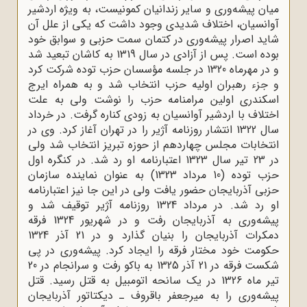
میان پیشه‌ورى و سایر زندانیان کمونیست، به ویژه اردشیر
آوانسیان، اختلاف شدیدى وجود داشت که یکى از علل آن
شاید اصرار پیشه‌ورى در کتمان سمت حزبى و سوابق خود
بوده است. پس از آزادى در سال 1319 به کاشان تبعید شد
و در مهرماه 1320 در جلسه مؤسسان حزب توده شرکت کرد
و جزء رهبران اولیه حزب انتخاب شد و به همراه ایرج
اسکندرى اولین مرامنامه حزب را نوشت ولى به علت
اختلاف با اردشیر آوانسیان به زودى کناره گرفت. در خرداد
سال 1322 انتشار روزنامه آژیر را در تهران آغاز کرد. وى در
انتخابات مجلس چهاردهم از حوزه تبریز انتخاب شد ولى
در 23 تیر سال 1323 اعتبارنامه او رد شد. در کنگره اول
حزب توده (10 مرداد 1323) به عنوان نماینده سازمان
حزبى آذربایجان حضور یافت ولى در این جا نیز اعتبارنامه
او رد شد. در مرداد 1324 روزنامه آژیر توقیف شد و
پیشه‌ورى به آذربایجان رفت و در شهریور 1324 فرقه
دمکرات آذربایجان را بنیان گذارد و در 21 آذر 1324
حکومت خود مختار فرقه را ایجاد کرد. پیشه‌ورى در پى
شکست فرقه در 21 آذر 1325 به باکو رفت و سرانجام در 20
تیر ماه 1326 در یک سانحه اتومبیل به قتل رسید. قتل
پیشه‌ورى را به میرجعفر باقروف ـ دیکتاتور آذربایجان