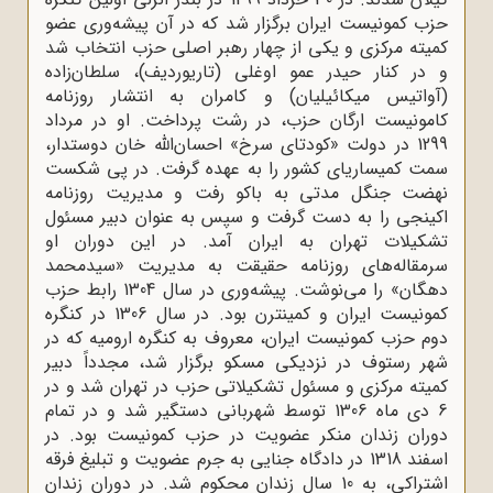
حزب کمونیست ایران برگزار شد که در آن پیشه‌ورى عضو
کمیته مرکزى و یکى از چهار رهبر اصلى حزب انتخاب شد
و در کنار حیدر عمو اوغلى (تاریوردیف)، سلطان‌زاده
(آواتیس میکائیلیان) و کامران به انتشار روزنامه
کامونیست ارگان حزب، در رشت پرداخت. او در مرداد
1299 در دولت «کودتاى سرخ» احسان‌الله‌ خان دوستدار،
سمت کمیساریاى کشور را به عهده گرفت. در پى شکست
نهضت جنگل مدتى به باکو رفت و مدیریت روزنامه
اکینجى را به دست گرفت و سپس به عنوان دبیر مسئول
تشکیلات تهران به ایران آمد. در این دوران او
سرمقاله‌هاى روزنامه حقیقت به مدیریت «سیدمحمد
دهگان» را مى‌نوشت. پیشه‌ورى در سال 1304 رابط حزب
کمونیست ایران و کمینترن بود. در سال 1306 در کنگره
دوم حزب کمونیست ایران، معروف به کنگره ارومیه که در
شهر رستوف در نزدیکى مسکو برگزار شد، مجدداً دبیر
کمیته مرکزى و مسئول تشکیلاتى حزب در تهران شد و در
6 دى ماه 1306 توسط شهربانى دستگیر شد و در تمام
دوران زندان منکر عضویت در حزب کمونیست بود. در
اسفند 1318 در دادگاه جنایى به جرم عضویت و تبلیغ فرقه
اشتراکى، به 10 سال زندان محکوم شد. در دوران زندان