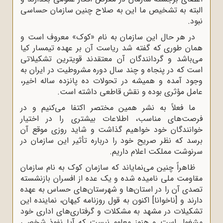
البته به تشخیص ما این به صلاح چنین سازمان حساسی
نبود.
در هر حال این سازمان به نام «کوک» معروف است و
همان طوری که گفته شد ریاست آن بر عهده تیمسار کیا
می‌باشد و گردانندگان آن معتقدند قویترین تشکیلاتی
است که در پنجاه و چند سال دوره مشروطیت در ایران به
وجود آمده و همیشه در تحولات ده پانزده ساله اخیر،
عامل مؤثری بوده و نقش قاطعی داشته است.
ما فعلاً به نشر همین مختصر اکتفا می‌کنیم و در
فرصت‌های مناسب، اطلاعات بیشتری را در اختیار
خوانندگان خود خواهیم گذاشت و شاید روزی موقع آن
برسد که نظر صریح خود را درباره تأثیر این سازمان در
سرنوشت مملکت اعلام داریم.
ظاهراً چنین می‌نمایاند که سازمان کوک به نام سازمان
مقاومت ملی نامیده شده و یک عده از افسران بازنشسته
تصدی آن را در استان‌ها و شهرستان‌های حساس به عهده
دارند و [ناخوانا] اکنون به قول روزنامه کیهان، نماینده این
تشکیلات در مشهد به مشکلات و گرفتاری‌های اداری خود
مشغول است و هنوز معلوم نیست که آیا نفوذ شخصی