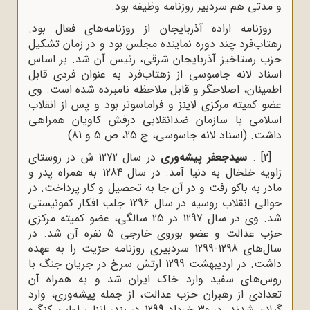
و مدتى هم سردبیر روزنامه وظیفه بود.
روزنامه اراده آذربایجان از روزنامه‌هاى فعال بود.
زهتاب‌فرد چند دوره نماینده مجلس بود و در زمان تشکیل
حزب رستاخیز آذربایجان شرقى، رئیس آن شد. بر اساس
اسناد لانه جاسوسى از زهتاب‌فرد به عنوان فردى قابل
اطمینان، اصلاحگر و قابل ملاحظه نامبرده شده است. وى
عضو کمیته مرکزى لاینز و فراماسونر بود و پس از انقلاب
اسلامى با سازمان ضدانقلابى درفش کاویان همراهى
داشت. (اسناد لانه جاسوسی، ج 25، ص 5 و 81)
[2]
.
سیدجعفر پیشه‌ورى
در سال 1272 ش در روستاى
زاویه خلخال به دنیا آمد. در سال 1284 به همراه پدر و
مادر به باکو رفت و در آن جا به تحصیل و کار پرداخت. در
حوالى انقلاب روسیه در سال 1296 جلب افکار کمونیستی
شد. وى در سال 1297 در 25 سالگى، عضو کمیته مرکزى
حزب عدالت و عضو بوروى خارجى 5 نفره آن شد. در
سال‌هاى 1298-1299 سردبیرى روزنامه حرّیت را به عهده
داشت. در اردیبهشت 1299 ارتش سرخ در جریان جنگ با
روس‌هاى سفید وارد خاک ایران شد و به همراه آن
تعدادى از رهبران حزب عدالت، از جمله پیشه‌ورى، وارد
گیلان شدند. در 30 خرداد 1299 در بندر انزلى اولین کنگره