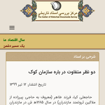
منو
سال اقتصاد مقاوم
یک مسیر دشمن، عملیا
شرحی بر اسناد
دو نظر متفاوت در باره سازمان کوک
تاریخ انتشار: 12 تير 1399
حاجعلی کیا، فرزند طاهر (معروف به حاجى پیرزاده از
ملاکین ثروتمند مازندران) در سال 1285ﻫ ش در مازندران