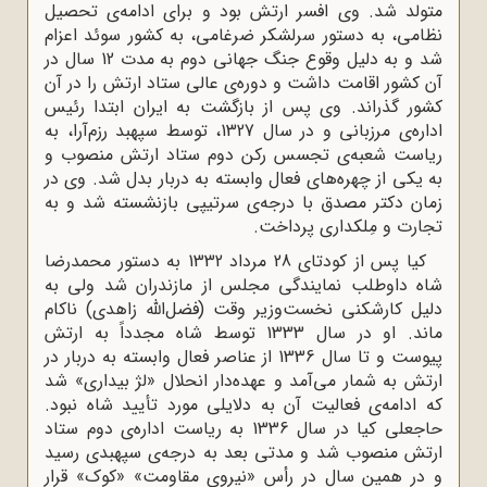
متولد شد. وى افسر ارتش بود و براى ادامه‌ی تحصیل
نظامى، به دستور سرلشکر ضرغامى، به کشور سوئد اعزام
شد و به دلیل وقوع جنگ جهانى دوم به مدت 12 سال در
آن کشور اقامت داشت و دوره‌ی عالى ستاد ارتش را در آن
کشور گذراند. وى پس از بازگشت به ایران ابتدا رئیس
اداره‌ی مرزبانى و در سال 1327، توسط سپهبد رزم‌آرا، به
ریاست شعبه‌ی تجسس رکن دوم ستاد ارتش منصوب و
به یکى از چهره‌هاى فعال وابسته به دربار بدل شد. وی در
زمان دکتر مصدق با درجه‌ی سرتیپى بازنشسته شد و به
تجارت و مِلکدارى پرداخت.
کیا پس از کودتاى 28 مرداد 1332 به دستور محمدرضا
شاه داوطلب نمایندگى مجلس از مازندران شد ولى به
دلیل کارشکنى نخست‌وزیر وقت (فضل‌الله زاهدى) ناکام
ماند. او در سال 1333 توسط شاه مجدداً به ارتش
پیوست و تا سال 1336 از عناصر فعال وابسته به دربار در
ارتش به شمار می‌آمد و عهده‌دار انحلال «لژ بیدارى» شد
که ادامه‌ی فعالیت آن به دلایلى مورد تأیید شاه نبود.
حاجعلى کیا در سال 1336 به ریاست اداره‌ی دوم ستاد
ارتش منصوب شد و مدتى بعد به درجه‌ی سپهبدى رسید
و در همین سال در رأس «نیروى مقاومت» «کوک» قرار