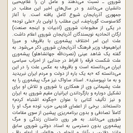
شوروى ـ نسبت مى‌دهند و عامل آن را غلام‌یحیى
دانشیان مى‌دانند و در سال‌هاى اخیر این مطلب در
جمهورى آذربایجان شیوع کامل یافته است. با آغاز
گلاسنوست گورباچف، این مطلب را اولین بار «على توده»
در یکى از مطبوعات شوروى (ادبیات و اینجه صنعت)
ارگان اتحادیه نویسندگان آذربایجان شوروى اعلام داشت.
علت این امر اختلاف پیشه‌ورى با باقروف و میرزا
ابراهیموف وزیر فرهنگ آذربایجان شوروى ذکر مى‌شود. به
گفته یک شاهد عینى (نصرت‌الله‌ جهانشاهلو) پیشه‌ورى
علت شکست فرقه را افراط در جدایى از احزاب سیاسى
ایران مى‌دانسته است و باقروف به عکس علت را در این
مى‌دانسته که «به یک باره از دولت و مردم ایران نبریدید
و به ما نپیوستید». اسناد ساواک نیز مرگ پیشه‌ورى را به
علت پشیمانى وى از همکارى با شوروى و تلاش او براى
تشکیل دوباره و بازگرداندن ایرانیان مقیم شوروى به ایران
و نیز تألیف کتابى با عنوان «چگونه اشتباه کردم»
دانسته‌اند. برخى از اعضاى قدیمى حزب توده مرگ او را
کاملاً تصادفى و بدون برنامه‌ریزى پیشین از سوى مقامات
شوروى مى‌دانند. به هر روى داستان زندگى و مرگ
پیشه‌ورى بدون دسترسى به اسناد دولتى شوروى سابق
مانند دفترى بى‌آغاز و انجام در هاله‌اى از ابهام باقى