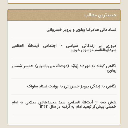
جدیدترین مطالب
فساد مالی غلامرضا پهلوی و پرویز خسروانی
مروری بر زندگانی سیاسی - اجتماعی آیت‌الله العظمی
سیدابوالقاسم موسوی خویی
نگاهی کوتاه به مهرداد پَهْلبُد (عزت‌الله مین‌باشیان) همسر شمس
پهلوی
نگاهی به زندگی پرویز خسروانی به روایت اسناد ساواک
شش نامه از آیت‌الله العظمی سید محمدهادی میلانی به امام
خمینی پیش از تبعید امام به ترکیه در سال 1343