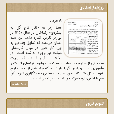
روزشمار اسنادی
18 مرداد
سند زیر به «نثار تاج گل به
پیکره‌ی» رضاخان در سال 1350 در
نی‌ریز فارس اشاره دارد. این سند
نشان می‌دهد که تمایل چندانی به
این کار حتی در میان کارمندان
دولت نیز وجود نداشته است. در
بخشی از این گزارش که روایت
مضحکی از احترام به رضاخان است می‌خوانیم: «رؤسای ادارات و
مأمورین عالی رتبه نیز گویا عار دارند که چند قدم از صف خارج
شوند و گل نثار کنند این عمل به وسیله‌ی خدمتگزاران ادارات آن
هم با لباس‌های نامرتب و زننده صورت می‌گیرد.»
ادامه مطلب
تقویم تاریخ