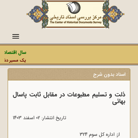
منو
سال اقتصاد مق
یک مسیر دشمن، ع
اسناد بدون شرح
ذلت و تسلیم مطبوعات در مقابل ثابت پاسال
بهائی
تاریخ انتشار: 02 اسفند 1403
از: اداره کل سوم 324