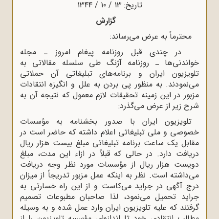
تاریخ: 13 / 10 / 1344
گزارش
محترماً به عرض می‌رساند:
در چندی قبل روزنامه پیغام امروز ـ مجله
خواندنی‌ها ـ روزنامه آژنگ طی سلسله مقالاتی به
تلویزیون ایران و برنامه‌های تبلیغاتی آن حملاتی
می‌نمودند. به منظور پی بردن به علل و انگیزه انتقادات
مزبور در این زمینه تحقیقات لازم معمول که نتیجه آن به
شرح زیر از عرض می‌گذرد:
تلویزیون ایران با صدور بخشنامه به مؤسسات
خصوصی و ملی تبلیغاتی اعلام داشته که حاضر است در
مقابل یک ساعت برنامه تبلیغاتی مبلغ بیست هزار ریال
دریافت دارد. در حالی که قبلاً در ازاء این مدت، مبلغ
دویست هزار ریال از مؤسسات مورد نظر وجه دریافت
می‌داشته است. نظر به اینکه عمل مزبور تدریجاً از میزان
درج آگهی در جراید می‌کاست و از این راه خسارتی به
جراید تحمیل می‌نمود، لذا صاحبان مطبوعات تصمیم
گرفتند که علیه تلویزیون ایران وارد عمل شده و به وسیله
مطالب انتقادی خود تا اندازه‌ای مؤسسه تلویزیون را از