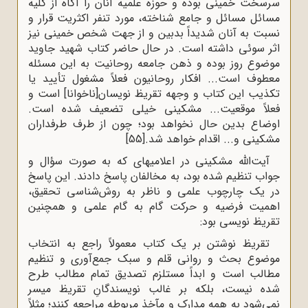
سرسخت خمینی بوده و حوزه علمیه آنان را آگاه از کلیه
مسائل مسائل و جامع شناخته، مورد تنفر اکثریت قرار و
نسبت به آنان شدیداً بدبین و از جهت شخص خمینی نیز
اثر سوئی داشته است. در حال حاضر کتاب شهید جاوید
موضوع روز بوده و ذهن جامعه روحانیت به این مسئله
معطوف است... افکار روحانیون فعلاً مشغول تأیید یا
تکذیب این کتاب و وجهه تقریظ نویسان[ناخوانا] است و
فعلاً موقعیت... مشکینی خیلی تضعیف شده است.
اوضاع بدین حال نخواهد بود؛ چون از طرف طرفداران
مشکینی و... اقدام خواهد شد.
[55]
آیت‌الله مشکینی در اعلامیه‍ای که به صورت سؤال و
جواب تنظیم شده بود، به مخالفان پاسخ دادند. این پاسخ
در یک چارچوب علمی و ناظر به روش‌شناسی تحقیق،
اهمیت فرضیه و حرکت گام به گام علمی و همچنین
تقریظ نویسی بود:
تقریظ نوشتن بر یک کتاب معمولاً راجع به انتخاب
موضوع بحث و روانی قلم و سبک جمع‌آوری و تنظیم
مطالب است و ابداً مستلزم تصدیق تمام مطالب طرح
شده نیست، بلکه بر غالب نویسندگانِ تقریظ میسر
نمی‌شود به همه مدارک و مآخذ مربوطه مراجعه کنند؛ مثلاً