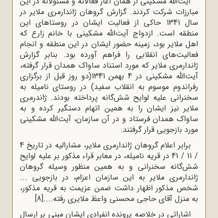
آیت‌الله مشکینی از همان آغاز فعالانه و مسئولانه در این
مبارزات شرکت کردند. گزارش گروهان ژاندارمری ملایر در
سال 1341 حاکی از فعالیت ایشان در روستاهای این
منطقه است. ازدواج آیت‌الله مشکینی با خانم زارع که
اهل ملایر بود، زمینه حضور ایشان در این منطقه و انجام
فعالیت‌های انقلابی را فراهم آورده بود. بنابر گزارش
ژاندارمری ملایر که مورد استناد ساواک همدان قرار گرفته،
آیت‌الله مشکینی در 4 بهمن 1341(دو روز قبل از برگزاری
رفراندوم موسوم به انقلاب سفید) در روستای نامیله به
سخنرانی علیه لوایح شش‌گانه پرداخته بودند. ژاندرمری
ملایر نیز ایشان را به همین اتهام دستگیر کرده و به
ساواک همدان فرستاد و در آن سازمان، آیت‌الله مشکینی
مورد بازجویی قرار گرفتند:
برابر اعلام گروهان ژاندارمری ملایر، مشارالیه در تاریخ 4
/ 11 / 41 در قریه نامیله، در معابر قراء مذکور بر علیه لوایح
شش‌گانه سخنرانی و به همین منظور وسیله گروهان
ژاندارمری ملایر به این سازمان اعزام، در بازجویی ...
شخص مذکور اظهار داشت ضمن عزیمت به قریه مذکور،
به منزل آقای حاجی محسنی واعظ ملایری رفته....
[8]
اشاراتی در خلاصه پرونده انفرادی ایشان مبنی بر ارسال