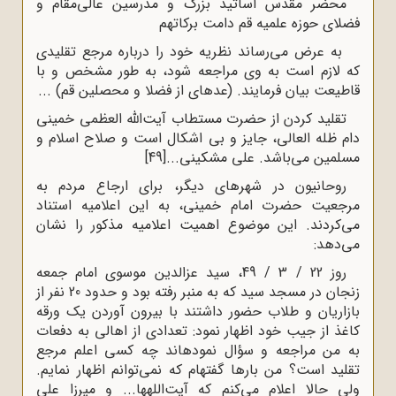
محضر مقدس اساتید بزرگ و مدرسین عالی‌مقام و
فضلای حوزه علمیه قم دامت برکاتهم
به عرض می‌رساند نظریه خود را درباره مرجع تقلیدی
که لازم است به وی مراجعه شود، به طور مشخص و با
قاطیعت بیان فرمایند. (عده‍ای از فضلا و محصلین قم) ...
تقلید کردن از حضرت مستطاب آیت‌الله العظمی خمینی
دام ظله العالی، جایز و بی اشکال است و صلاح اسلام و
مسلمین می‌باشد. علی مشکینی...
[49]
روحانیون در شهرهای دیگر، برای ارجاع مردم به
مرجعیت حضرت امام خمینی، به این اعلامیه استناد
می‌کردند. این موضوع اهمیت اعلامیه مذکور را نشان
می‌دهد:
روز 22 / 3 / 49، سید عزالدین موسوی امام جمعه
زنجان در مسجد سید که به منبر رفته بود و حدود 20 نفر از
بازاریان و طلاب حضور داشتند با بیرون آوردن یک ورقه
کاغذ از جیب خود اظهار نمود: تعدادی از اهالی به دفعات
به من مراجعه و سؤال نموده‍اند چه کسی اعلم مرجع
تقلید است؟ من بارها گفته‍ام که نمی‌توانم اظهار نمایم.
ولی حالا اعلام می‌کنم که آیت‌الله‍ها... و میرزا علی