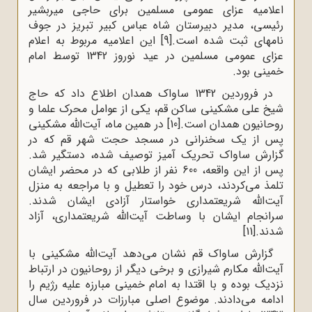
اعلامیه عزای عمومی مسلمین برای حاجی میربشیر
رئیسی، مدیر دبیرستان شاه عباس کبیر تبریز در جوف
نامه‍ای ثبت شده است.
[9]
این اعلامیه مربوط به اعلام
عزای عمومی مسلمین در عید نوروز 1342 توسط امام
خمینی بود.
در فروردین 1342 ساواک همدان اطلاع داد که حاج
شیخ علی مشکینی ساکن قم، یکی از عوامل محرک علما و
روحانیون همدان است.
[10]
در همین ماه، آیت‌الله مشکینی
پس از یک سخنرانی در مسجد حجت شهر قم که در
گزارش ساواک تحریک آمیز توصیف شده، دستگیر شد.
پس از این واقعه، 600 نفر از طلابی که در محضر ایشان
تلمذ می‌کردند، درس خود را تعطیل و با مراجعه به منزل
آیت‌الله شریعتمداری خواستار آزادی ایشان شدند.
سرانجام ایشان با وساطت آیت‌الله شریعتمداری، آزاد
شدند.
[11]
گزارش ساواک قم نشان می‌دهد آیت‌الله مشکینی با
آیت‌الله مکارم شیرازی و برخی دیگر از روحانیون در ارتباط
نزدیک بوده و با اقتدا به امام خمینی مبارزه علیه رژیم را
ادامه می‌دادند. موضوع اصلی مبارزات در فروردین سال