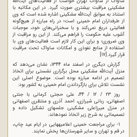
ساواک از ساواک تهران خواست از فعالیت‌های آیت‌الله
مشکینی مراقبت بیشتری صورت گیرد. در این مکاتبه با
استناد به سوابق آیت‌الله مشکینی اشاره شده است که وی
از طرفداران امام خمینی است؛ در راه مبارزه از هیچ‌گونه
فعالیتی دریغ نمی‌کند و با سخنرانی‌های خود، موجبات
آشوب علیه حکومت را فراهم می‌کند. از این رو مراقبت از
وی ضروری؛ و برای این کار لازم است فعالیت‌های وی با
استفاده از منابع نفوذی و امکانات ساواک تحت مراقبت
قرار گیرد.
[17]
گزارش دیگری در اسفند ماه 1344، نشان می‌دهد که
منزل آیت‌الله مشکینی محل برگزاری نشستی برای اتخاذ
تصمیم در ادامه مبارزه بوده است. موضوع اصلی این
نشست تلاش برای بازگرداندن امام خمینی به کشور بود:
روز 23 / 12 / 44، علی حجتی کرمانی با جنتی
اصفهانی، ربانی شیرازی، احمد آذری و منتظری اصفهانی
در منزل میرزاعلی مشکینی جلسه‍ای تشکیل داده و
تصمیماتی به شرح زیر اتخاذ نموده‍اند:
1- برای مراجعت خمینی اعلامیه‍هایی در ایام عید چاپ،
در قم و تهران و سایر شهرستان‌ها پخش نمایند.