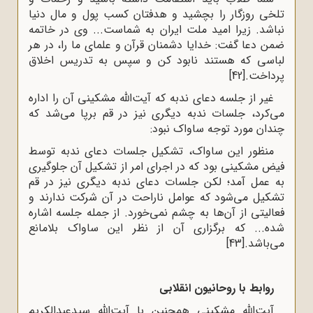
تلخی روزگار را بچشید و هدفتان کسب پول و مال دنیا
نباشد. زیرا امید ملت ایران به شماست... وی در خاتمه
ضمن دعا گفت: خدایا دشمنان قرآن و علمای ما را، در هر
لباسی که هستند نابود کن و سپس به تدریس اخلاق
پرداخت.
[42]
غیر از جلسه دعای ندبه که آیت‌الله مشکینی آن را اداره
می‌کرد، جلسات ندبه دیگری نیز در قم برپا می‌شد که
چندان مورد توجه ساواک نبود:
منظور این ساواک، تشکیل جلسات دعای ندبه توسط
فیض مشکینی بود که در اجرای امر از تشکیل آن جلوگیری
به عمل آمد؛ لکن جلسات دعای ندبه دیگری نیز در قم
تشکیل می‌شود که عوامل ناراحت در آن شرکت ندارند و
فعالیتی از آن‌ها به چشم نمی‌خورد. از جمله جلسه اشاره
شده... که برگزاری آن از نظر این ساواک بلامانع
می‌باشد.
[43]
روابط با روحانیون انقلابی
آیت‌الله مشکینی همچنین با آیت‌الله سیدعبدالکریم