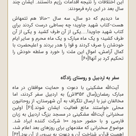
این اختلافات را نتیجه اقدامات رژیم دانستند. ایشان چند
سال بعد در این باره فرمودند:
ما دیدیم که دو سال، سه سال –حالا هم تتمه‍اش
هست-کتاب شهید ‌جاوید؛ چه بساطی درست کردند برای
کتاب شهید جاوید!....یکی از آن طرف کشید و یکی از آن
طرف کشید؛ و یک ماه مبارک و یک ماه محرم و سایر ایام
خودشان را صرف کردند و قوا را هدر بردند و اعلیحضرت با
کمال آرامش، اموال این ملت را خورد و سلطه خودش را
تحکیم کرد بر آنها!
[60]
سفر به اردبیل و روستای زادگاه
آیت‌الله مشکینی با دعوت و حمایت موافقان در ماه
مبارک رمضان(سال 1352ش) به اردبیل سفر کردند، اما
مخالفان نیز با ارسال تلگراف به آن شهرستان، از روحانیون
محلی خواستند مانع فعالیت ایشان شوند.
[61]
اولین
سخنرانی آیت‌الله مشکینی در مسجد بزرگ اردبیل به زبان
فارسی و با حضور حدود 100 شرکت کننده ایراد شد.
موضوع سخنرانی که مقدمه‍ای برای روزهای بعد اعلام شد،
اهمیت قرآن، شناخت آن و دعوت به پیروی از آن بود.
[62]