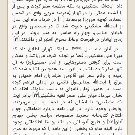
داد: آیت‌الله مشکینی به مکه معظمه سفر کرده‍ و پس از
بازگشت مدتی را در تهران(مدرسه مروی واقع در شمس
العماره، کوچه مروی) بوده‍اند.
[20]
در خرداد ماه این سال
از آیت‌الله مشکینی دعوت شد تا در مسجدی واقع در
خیابان عباسی، چهار راه عباسی به منبر بروند. در این
زمان ایشان در فهرست وعاظ ممنوع المنبر قرار داشتند.
[21]
در آبان ماه سال 1345، ساواک تهران اطلاع داد که
میرزا علی مشکینی، فعلاً در نجف اشرف می‌باشد و ممکن
است برای گرفتن دستورهایی از امام خمینی(ره) به آن
شهر سفر کرده باشد. در این سند همچنین اشاره شده که
زمینه و لوازم سفر غیر قانونی طرفداران امام خمینی به
عراق را آیت‌الله عبدالرسول قائمی در آبادان فراهم کرده
است. در همین زمان نامه‍ای به دست ساواک افتاد که
نشان می‌داد میان علی اصغر فقیه مشکینی
[22]
-برادر آیت
الله مشکینی- با ایشان که در نجف به سر می‌بردند،
روابطی وجود دارد. در این نامه درباره اقداماتی چون
افتتاح کتابخانه مسجد معصومه، مراسم جشن چهارم
آبان
[23]
و طرح آبرسانی در یک روستا اطلاعاتی وجود
دارد. البته ساواک بخشی از این نامه را که مربوط به طرح