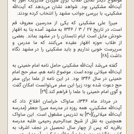
موضوع دیگر تمایل طلاب برای سپردن مدیریت امور به
آیت‌الله مشکینی بود. شواهد نشان می‌دهد که آیت‌الله
مشکینی، با بررسی جوانب مشهد را انتخاب کرده بودند:
میرزا علی مشکینی که یکی از مدرسین معروف قم
است، در تاریخ 27 / 3 / 1346 به مشهد آمده بنا به اظهار
خودش مایل است ایام تابستان را در مشهد بماند. بعضی
از طلاب حوزه اظهار عقیده می‌کنند که ما مدرس و
سرپرست خوبی نداریم و باید مشکینی را در مشهد نگاه
داشت.
[28]
گفته می‌شد آیت‌الله مشکینی حامل نامه امام خمینی به
آیت‌الله میلانی بوده است. موضوع نامه هم، سفر حج امام
خمینی در سال 1346 بود. در این نامه از علما برای سفر
حج دعوت شده بود؛ زیرا این سفر می‌توانست امکان گفت
و گوی امام خمینی با علما را فراهم کند.
[29]
در مرداد ماه 1346، ساواک خراسان اطلاع داد که
آیت‌الله مشکینی، همه روزه در مدرسه میرزا جعفر (مدرسه
آیت‌الله میلانی)
[30]
به تدریس مشغول است. این ساواک
همچنین به نقل از شیخ عبدالرحیم رحیمی طلبه مدرسه
باقریه که پس از چهار سال تحصیل در نجف اشرف به