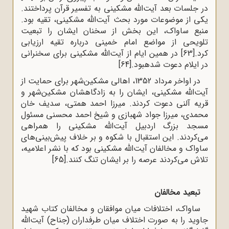
در جلسات بعد آیت‌الله مشکینی به تفسیر قرآن پرداختند.
یکی از موضوعات مورد بحث آیت‌الله مشکینی، تقیه بود.
منبع ساواک، این بخش از سخنان ایشان را تبعیت
تلویحی از مواضع امام خمینی درباره تقیه ارزیابی
کرد.
[63]
در همین ایام از آیت‌الله مشکینی برای سخنرانی
در ایلام دعوت شده‍بود.
[64]
در اواخر مرداد 1352، اهالی مشکین‌شهر برای حمایت از
آیت‌الله مشکینی، ایشان را به زادگاهشان مشکین‌شهر و
قریه آلنی دعوت کردند. میرزا احمد همتی، سدیف خان
محمدی، میرزا جواد شهبازی و شیخ احمد محسنی مسئول
مسجد بزرگ اردبیل آیت‌الله مشکینی را همراهی
می‌کردند. این استقبال با شکوه و بر خلاف پیش‌بینی‌های
ساواک و مخالفان آیت‌الله مشکینی بود که با نشر اعلامیه،
تلاش می‌کردند عرصه را بر ایشان تنگ کنند.
[65]
تبعید مخالفان
ساواک، اختلافات میان موافقان و مخالفان کتاب شهید
جاوید را به صورت اختلاف میان طرفداران (جناح) آیت‌الله