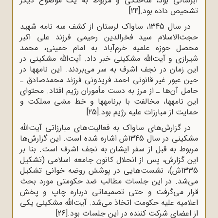
آبرسانی بود، ساختگی و مربوط به یک موضوع دیگر
تشحیص داده بود.
[24]
در سال 1345، ساواک لرستان از کشف سه نامه شهید
حجت‌الاسلام سید فخرالدین رحیمی فرزند علی اکبر
محصل حوزه علمیه خرم‌آباد به امام خمینی، محمد
شیرازی و آیت‌الله مشکینی خبر داد. آیت‌الله مشکینی در
این زمان در نجف اشرف به سر می‌بردند. این نامه‍ها در
حین عبور غیر قانونی احمد فریدونی فرزند محمدصادق ـ
حامل آن‌ها ـ از مرز به دست مأموران رژیم افتاد. محتوای
این نامه‍ها، مخالفت با برنامه‍ها و خط مشی مملکت و
حمایت از مبارزات علیه رژیم بود.
[25]
در گزارش‌های ساواک به فعالیت‌های مبارزاتی آیت‌الله
مشکینی در سال 1345ش اشاره شده است. این گزارش‌ها
مربوط به قبل از سفر ایشان به نجف اشرف است. بنا بر
این گزارش، پس از انحلال کانون جامعه اسلامی (تشکیل
1335ش)، نشست‌هایی در پوشش روضه خوانی تشکیل
می‌شد. در این جلسات مطالب ضد حکومتی مورد بحث
قرار می‌گرفت و حتی تصمیماتی درباره چاپ و پخش
اعلامیه علیه حکومت اتخاذ می‌شد. آیت‌الله مشکینی یکی
از اعضای شرکت کننده در این جلسات بود.
[26]