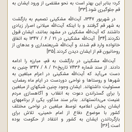
کرد؛ بنابر این بهتر است به نحو مقتضی از ورود ایشان به
قم جلوگیری شود.
[33]
در شهریور 1347، آیت‌الله مشکینی تصمیم به بازگشت
به شهر قم گرفتند و با اینکه آیت‌الله میلانی اصرار زیادی
داشتند که آیت‌الله مشکینی در مشهد بمانند، ایشان قبول
نکردند.
[34]
آیت‌الله مشکینی در 21 / 6 / 1347 به اتفاق
خانواده وارد قم شدند و آیت‌الله شریعتمداری و عده‍ای از
روحانیون قم از ایشان دیدن کردند.
[35]
آیت‌الله مشکینی در بازگشت به قم، مبارزه را ادامه
دادند. از سند شماره 7436 تاریخ:20 / 8 / 1347 چنین به
دست می‌آید که آیت‌الله مشکینی در اعزام مبلغین به
شهرها و روستاها و نواحی دوردست در ایام ماه رمضان،
مسئولیت داشته‍اند. ایشان وجود چنین شبکه‍ای از مبلغین
را برای گستراندن دعوت به انقلاب و آگاه‍سازی مردم
غنیمت می‌دانسته‍اند. بنابر سند مذکور، یکی از برنامه‍های
ایشان پخش اعلامیه توسط مبلغین در نواحی مختلف
کشور با موضوع دفاع از امام خمینی، تلاش برای
بازگرداندن ایشان به کشور و انتقاد از حکومت بوده
است.
[36]