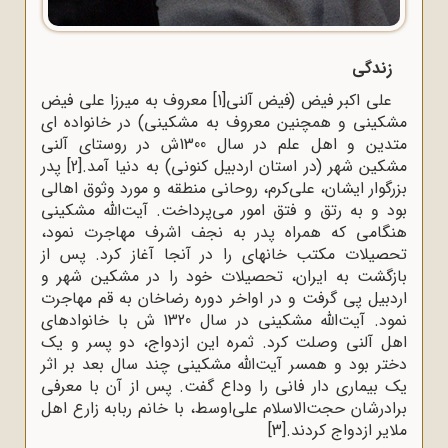
زندگی
علی اکبر فیض (فیض آلنی
[1]
معروف به میرزا علی فیض
مشکینی و همچنین معروف به مشکینی) در خانواده ای
متدین و اهل علم در سال 1300ش در روستای آلنی
مشکین شهر (در استان اردبیل کنونی) به دنیا آمد.
[2]
پدر
بزرگوار ایشان، علی‌کرم، روحانی منطقه و مورد وثوق اهالی
بود و به رتق و فتق امور می‌پرداخت. آیت‌الله مشکینی
هنگامی که همراه پدر به نجف اشرف مهاجرت نمود،
تحصیلات مکتب خانه‍ای را در آنجا آغاز کرد. پس از
بازگشت به ایران، تحصیلات خود را در مشکین شهر و
اردبیل پی گرفت و در اواخر دوره رضاخان به قم مهاجرت
نمود. آیت‌الله مشکینی در سال 1320 ش با خانواده‍ای
اهل آلنی وصلت کرد. ثمره این ازدواج، دو پسر و یک
دختر بود و همسر آیت‌الله مشکینی چند سال بعد بر اثر
یک بیماری دار فانی را وداع گفت. پس از آن با معرفی
برادرشان حجت‌الاسلام علی‌اوسط، با خانم ربابه زارع اهل
ملایر ازدواج کردند.
[3]