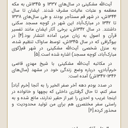
آیت‌الله مشکینی در سال‌های 1337 و 1345ش به مکه
معظمه و عتبات عالیات مشرف شدند. ایشان تا سال
1344ش، در شهر قم مستأجر بودند و طی سال‌های 1338
تا 1342 در مبارک‌آباد این شهر در کوچه مسجد سکنی
داشتند. در سال 1342ش، برخی آثار ایشان مانند تفسیر
قرآن و اصول به زبان عربی آماده انتشار بود.
[4]
در
بیوگرافی که در سال 1345ش، توسط ساواک تنظیم شده،
به منزل شخصی آیت‌الله مشکینی در شهر قم(کوی
مبارک‌آباد، کوچه مسجد) اشاره شده است.
[5]
در مکاتبه آیت‌الله مشکینی با شیخ مهدی قاضی
خرم‌آبادی، درباره وضع زندگی خود در مشهد (سال‌های
1346-1347ش) آمده است:
در صدد بودم دهه آخر صفر الخیر را به آنجا [خرم آباد]
سفر کنم، تا حال گرفتاری داخلی که بچه‍ها و خانواده در
اینجا غریب و احدی را غیر از حقیر ندارند، مانع شده و به
راستی سفر مختصری هم برای من تولید محدودیت و
محذور کرده.
[6]