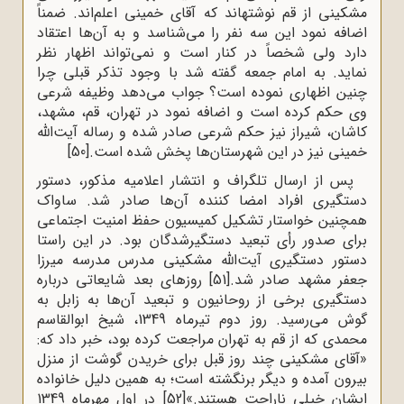
مشکینی از قم نوشته‍اند که آقای خمینی اعلم‌اند. ضمناً
اضافه نمود این سه نفر را می‌شناسد و به آن‌ها اعتقاد
دارد ولی شخصاً در کنار است و نمی‌تواند اظهار نظر
نماید. به امام جمعه گفته شد با وجود تذکر قبلی چرا
چنین اظهاری نموده است؟ جواب می‌دهد وظیفه شرعی
وی حکم کرده است و اضافه نمود در تهران، قم، مشهد،
کاشان، شیراز نیز حکم شرعی صادر شده و رساله آیت‌الله
خمینی نیز در این شهرستان‌ها پخش شده است.
[50]
پس از ارسال تلگراف و انتشار اعلامیه مذکور، دستور
دستگیری افراد امضا کننده آن‌ها صادر شد. ساواک
همچنین خواستار تشکیل کمیسیون حفظ امنیت اجتماعی
برای صدور رأی تبعید دستگیرشدگان بود. در این راستا
دستور دستگیری آیت‌الله مشکینی مدرس مدرسه میرزا
جعفر مشهد صادر شد.
[51]
روزهای بعد شایعاتی درباره
دستگیری برخی از روحانیون و تبعید آن‌ها به زابل به
گوش می‌رسید. روز دوم تیرماه 1349، شیخ ابوالقاسم
محمدی که از قم به تهران مراجعت کرده بود، خبر داد که:
«آقای مشکینی چند روز قبل برای خریدن گوشت از منزل
بیرون آمده و دیگر برنگشته است؛ به همین دلیل خانواده
ایشان خیلی ناراحت هستند.»
[52]
در اول مهرماه 1349