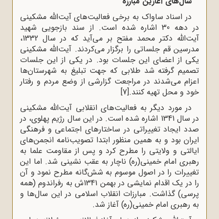
سال‌های آغازین مبارزه
در اسناد ساواک به برخی فعالیت‌های آیت‌الله مشکینی
در دهه 30 اشاره شده است. از سند بازجویی شهید
آیت‌الله دکتر محمد مفتح بر می‌آید که در سال 1332،
مدرسین قم جلساتی را برگزار می‌کردند. آیت‌الله مشکینی
یکی از اعضای این جلسات بود. در یکی از این جلسات
تصمیم گرفته شد طلابی که جهت تبلیغ به شهرستان‌ها
اعزام می‌شدند در مراجعت گزارشی از وضع مردم و رفتار
خود و محل تهیه کنند.
[7]
در مورد دیگر به فعالیت‌های انقلابی آیت‌الله مشکینی
در سال 1341 اشاره شده است. در این سال رژیم پهلوی، در
صدد ایجاد تغییراتی در ساختارهای اجتماعی و فرهنگی
ایران بود و به همین منظور ابتدا تصویب‌نامه انجمن‌های
ایالتی و ولایتی را مطرح کرد و پس از مقاومت علما به
رهبری امام خمینی(ره) ناچار به عقب نشینی شد. اما این
تغییرات را در اصول موسوم به شش‌گانه مطرح نمود و آن
را در یک اقدام نمایشی در بهمن 1341ش به رفراندوم (همه
پرسی) گذاشت. مبارزات انقلاب اسلامی در این سال‌ها و
به رهبری امام خمینی(ره) آغاز شد.