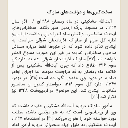
سخت‌گیری‌ها و مراقبت‌های ساواک
آیت‌الله مشکینی در ماه رمضان 1388ق / آذر سال
1347، در مسجد بزرگ اردبیل منبر رفتند. سخنرانی‌های
آیت‌الله مشکینی، واکنش ساواک را در پی داشت؛ از این‌رو
اداره کل سوم از ساواک آذربایجان شرقی خواست به
ایشان تذکر داده شود که در منبرها فقط درباره مسائل
مذهبی سخنرانی نماید؛ در غیر این صورت ممنوع المنبر
خواهد شد.
[37]
ساواک آذربایجان شرقی هم به اداره کل
سوم 316 اطلاع داد که چون آیت‌الله مشکینی پس از
خاتمه ماه رمضان به قم مراجعت نموده، لذا اجرای اوامر
صادره در مورد وی مقدور نگردیده است.
[38]
در بهمن
1347، اداره کل سوم 316، خواستار کنترل و سانسور
مکاتبات ایشان شد. این موضوع در اردیبهشت 1348 نیز
تکرار شد.
[39]
مأمور ساواک درباره آیت‌الله مشکینی عقیده داشت که
وی از روحانیونی است که به هر ترتیبی باشد، مطلب
مورد خواسته خود را عنوان می‌کند.
[40]
در اسفندماه 1347،
آیت‌الله مشکینی به دلیل ایراد سخنرانی درباره آزادی امام