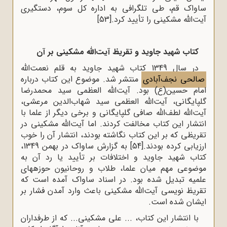
ساواک قم، طی تلگرافی به اداره کل سوم، دستگیری
آیت‌الله مشکینی را تأیید کرد.
[53]
کتاب شهید جاوید و تقریظ آیت‌الله مشکینی بر آن
در سال 1349 کتاب شهید جاوید به قلم نعمت‌الله
صالحی نجف‌آبادی
منتشر شد. موضوع این کتاب درباره
امام حسین(ع) بود. آیت‌الله العظمی سید محمدرضا
گلپایگانی، آیت‌الله العظمی سید شهاب‌الدین مرعشی،
آیت‌الله لطف‌الله صافی گلپایگانی و برخی دیگر از علما با
انتشار این کتاب مخالفت کردند. اما آیت‌الله مشکینی در
تقریظی که بر این کتاب نگاشته بودند، انتشار آن را خوب
ارزیابی کرده بودند.
[54]
به گزارش ساواک در بهمن 1349،
کتاب شهید جاوید و اختلافات بر تأیید یا رد آن به
موضوعی مهم میان علما، طلاب و روحانیون حوزه‍های
علمیه تبدیل شده بود. در اسناد ساواک آمده است که
تقریظ نویسی آیت‌الله مشکینی باعث وارد آمدن فشار بر
ایشان شده است.
با انتشار این کتاب، ... علی مشکینی... که از طرفداران