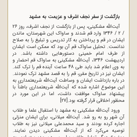
بازگشت از سفر نجف اشرف و عزیمت به مشهد
آیت‌الله مشکینی، پس از بازگشت از نجف اشرف، روز 26
/ 2 / 1346 وارد قم شدند و ساواک این شهرستان، ماندن
ایشان در قم و پرداختن به کار تدریس و تبلیغ را به صلاح
ندانست. تحلیل ساواک قم آن بود که ممکن است ایشان
از طرف امام خمینی دستورهایی داشته باشد. در
اردیبهشت 1346، آیت‌الله مشکینی به ساواک قم احضار و
به وی اعلام شد باید طی 48 ساعت آینده قم را ترک کند.
ایشان نیز در تاریخ مقرر، قم را به قصد مشهد ترک نمودند.
در باره بازداشت ایشان و وساطت آیت‌الله شریعتمداری به
این موضوع اشاره شده که آیت‌الله شریعتمداری باطناً با
پیشنهاد ساواک موافقت داشت، اما در این مورد در
محظور اخلاقی قرار گرفته بود.
[27]
ورود آیت‌الله مشکینی به مشهد با استقبال علما و طلاب
آن شهر رو به رو شد. آیت‌الله میلانی، برای ایشان منزلی
اجاره کرده بودند و سید محمدعلی میلانی نیز به طلاب
توصیه می‌کرد که از آیت‌الله مشکینی دیدن نمایند.