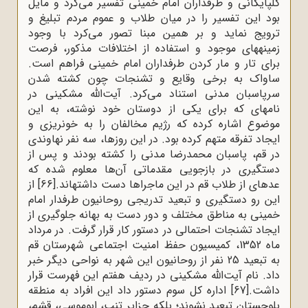
گلپایگانی و طرفداران امام خمینی تفسیر می‌کرد و مایل
بود این تفسیر را در میان طلاب و عموم مردم تبلیغ و
ترویج نماید و بر همین مبنا تصور می‌کرد با وجود
زمینه‍های موجود و استفاده از اختلافات مذکور، فرصت
برای تار و مار کردن طرفداران امام خمینی فراهم است.
ساواک به برخی وقایع و تشنجات چون کشته شدن
سرپاسبان مدنی استناد می‌کرد. آیت‌الله مشکینی در
نامه‍ای که برای یکی از دوستان خود نوشته، به این
موضوع اشاره کرده که رژیم مخالفان را به خونریزی و
ایجاد تفرقه متهم کرده بود. در این روزها، سه نفر نهاوندی
در قم، پاسبان محمدرضا مدنی را کشته بودند و پس از
دستگیری در بازجویی مقدماتی آن‌ها معلوم شده که
عده‍ای از طلاب قم در این ماجراها دست داشته‍اند.
[66]
از
این رو دستگیری و تبعید تدریجی روحانیون طرفدار امام
خمینی به مناطق مختلف و دور دست به بهانه جلوگیری از
ایجاد تشنجات احتمالی در دستور کار قرار گرفت. در مرداد
ماه 1352، کمیسیون حفظ امنیت اجتماعی شهرستان قم
به تبعید 25 نفر از روحانیون این شهر به نواحی دیگر خبر
داد. نام آیت‌الله مشکینی در ردیف هفتم این فهرست قرار
داشت.
[67]
اداره کل سوم دستور داد این افراد به منطقه
بلوچستان تبعید نشوند؛ بلکه جزایر تنب، ابوموسی، قشم،