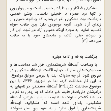
کشور بازگشته بود، درباره آیت‌الله مشکینی آورده است:
مشکینی فداکارترین طرفدار خمینی است و می‌توان وی
را تنها فرد همراه با خمینی دانست. وقتی خمینی
بازداشت بود، مشکینی نذر می‌نماید که چنانچه خمینی از
زندان آزاد شود، آنچه موجودی دارد بین طلاب حوزه
تقسیم نماید. به مجرد اینکه خمینی آزاد می‌شود، این کار
را نموده، حتی اثاثیه و مایحتاج خود را به طلاب
می‌دهد.
[31]
بازگشت به قم و ادامه مبارزه
با وساطت آیت‌الله شریعتمداری، قرار شد ممانعت‌ها و
محدودیت‌های ساواک درباره اقامت آیت‌الله مشکینی در
قم رفع شود. گر چه ساواک ابتدا با بررسی سوابق موضوع،
با این کار مخالفت کرد، اما در شهریور 1346، با این
موضوع مخالفت نکرد.
[32]
آیت‌الله مشکینی در نامه‍ای به
برادرشان علی‌اصغر فقیه، خبر دادند که به زودی به قم باز
خواهند گشت. ساواک با اشاره به سوابق مبارزاتی آیت‌الله
مشکینی، یادآور شده است که مشارالیه، آیت‌الله
شریعتمداری را قبول ندارد و به تعهد وی عمل نخواهد