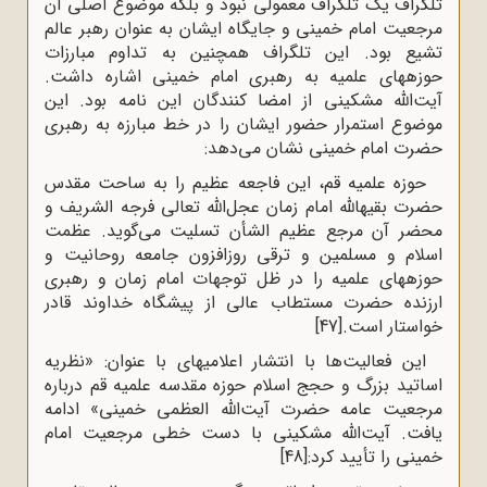
تلگراف یک تلگراف معمولی نبود و بلکه موضوع اصلی آن
مرجعیت امام خمینی و جایگاه ایشان به عنوان رهبر عالم
تشیع بود. این تلگراف همچنین به تداوم مبارزات
حوزه‍های علمیه به رهبری امام خمینی اشاره داشت.
آیت‌الله مشکینی از امضا کنندگان این نامه بود. این
موضوع استمرار حضور ایشان را در خط مبارزه به رهبری
حضرت امام خمینی نشان می‌دهد:
حوزه علمیه قم، این فاجعه عظیم را به ساحت مقدس
حضرت بقیه‍الله امام زمان عجل‌الله تعالی فرجه الشریف و
محضر آن مرجع عظیم الشأن تسلیت می‌گوید. عظمت
اسلام و مسلمین و ترقی روزافزون جامعه روحانیت و
حوزه‍های علمیه را در ظل توجهات امام زمان و رهبری
ارزنده حضرت مستطاب عالی از پیشگاه خداوند قادر
خواستار است.
[47]
این فعالیت‌ها با انتشار اعلامیه‍ای با عنوان: «نظریه
اساتید بزرگ و حجج اسلام حوزه مقدسه علمیه قم درباره
مرجعیت عامه حضرت آیت‌الله العظمی خمینی» ادامه
یافت. آیت‌الله مشکینی با دست خطی مرجعیت امام
خمینی را تأیید کرد:
[48]