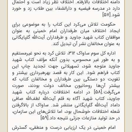
دامنه اختلافات بالارفته. اختلاف نظر زیاد است و احتمال
دارد در مدرسه فیضیه و دارالشفاء بین طلاب زد و خورد
شود.
[57]
حکومت تلاش می‌کرد این کتاب را به موضوعی برای
ایجاد اختلاف میان طرفداران امام خمینی به عنوان
موافقان کتاب شهید جاوید و طرفداران آیت‌الله گلپایگانی
به عنوان مخالفان نشر آن تبدیل کند.
اداره کل سوم ساواک 312، تلاش کرد به نحو غیرمستقیم
و به طور غیر محسوس، بدون آنکه مؤلف کتاب شهید
جاوید متوجه شود، تسهیلاتی جهت تجدید چاپ این
کتاب فراهم شود. این کار به قصد بهره‍برداری بیشتر و
تقویت دو دستگی بین طرفداران و مخالفان کتاب که
بیشتر آن‌ها روحانیون مخالف دولت بودند، صورت
می‌گرفت.
[58]
در ادامه اختلافات درباره کتاب شهید
جاوید، کتاب شهید آگاه به قلم آیت‌الله لطف‌الله صافی
داماد آیت‌الله گلپایگانی منتشر شد. ساواک از بالاگرفتن
شعله اختلافات خوشحال بود، اما تلاش‌های این سازمان،
در حد تولید منازعات جزئی نتیجه داد.
[59]
امام خمینی در یک ارزیابی درست و منطقی، گسترش