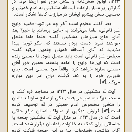
1343، لوایح شش‌گانه و تلاش برای لغو آن‌ها بود. در
گزارش زیر میزان ارادات آیت‌الله مشکینی به امام خمینی و
تحسین نقش پیشرو ایشان در مبارزات کاملاً آشکار است:
...بعد گفتند معلوم است آخر چه می‌شود؛ قضیه لوایح
غیر قانونی، علما می‌توانند به جایی برسانند یا خیر؟ بعد
آقای حاج میرزاعلی مشکینی گفت: حتماً علما منحل
خواهند نمود. دست بردار نیستند که. مگر توجه پیدا
نکردید که آقای آیت‌الله خمینی چندین مرتبه گفت:
مجلس غیر قانونی است باید منحل شود. تا خمینی زنده
است که این‌ها لوایح را ادامه بدهند، همین طور آقای
خمینی مبارزه خواهد کرد. واقعاً مرد عجیبی است. جان
شیرین خود را به کف گرفت، برای امر دین مبارزه
می‌کند.
[12]
آیت‌الله مشکینی در سال 1343 در مساجد قره کلک و
مسجد بزرگ به منبر می‌رفتند. یکی از منابع ساواک ایشان
را منشی مخصوص امام خمینی در قم توصیف کرده
است.
[13]
گزارش دیگری از ساواک استان مرکز حاکی
است که در سال 1343 در منزل آیت‌الله مشکینی جلسه یا
جلساتی برای کمک به خانواده زندانیان برگزار شده است.
آقای ‌هاشمی رفسنجانی نیز در این جلسه شرکت کرده