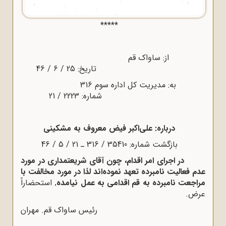
*****
از: ساواک قم
تاریخ: 25 / 6 / 46
به: مدیریت کل اداره سوم 316
شماره: 2223 / 21
درباره: على‌اکبر فیض معروف به مشکینى
بازگشت شماره: 35410 / 316 ـ 21 / 5 / 46
در اجراى امر اقدام، چون آقاى شریعتمدارى در مورد
عدم فعالیت نامبرده ‌تعهد نموده‌اند لذا در مورد مخالفت با
مراجعت نامبرده به قم اقدامى به عمل نیامده.
استحضاراً
عرض.
رئیس ساواک قم. مهران