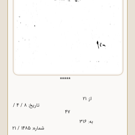
*****
از: 21
تاریخ: 8 / 4 /
47
به: 316
شماره: 1485 / 21