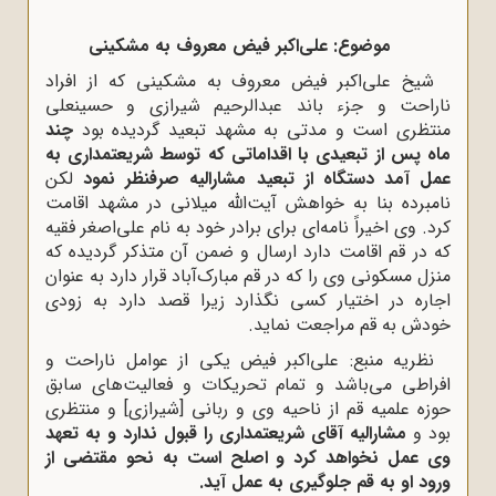
موضوع: على‌اکبر فیض معروف به مشکینى
شیخ على‌اکبر فیض معروف به مشکینى که از افراد
ناراحت و جزء باند عبدالرحیم شیرازى و حسینعلى
منتظرى است و مدتى به مشهد تبعید گردیده بود
چند
ماه پس از تبعیدى با اقداماتى که توسط شریعتمدارى به
عمل آمد دستگاه از تبعید مشارالیه صرفنظر نمود
لکن
نامبرده بنا به خواهش آیت‌اللّه‌ میلانى در مشهد اقامت
کرد. وى اخیراً نامه‌اى براى برادر خود به نام على‌اصغر فقیه
که در قم اقامت دارد ارسال و ضمن آن متذکر گردیده که
منزل مسکونى وى را که در قم مبارک‌آباد قرار دارد به عنوان
اجاره در اختیار کسى نگذارد زیرا قصد دارد به زودى
خودش به قم مراجعت نماید.
نظریه منبع: على‌اکبر فیض یکى از عوامل ناراحت و
افراطى مى‌باشد و تمام تحریکات و فعالیت‌هاى سابق
حوزه علمیه قم از ناحیه وى و ربانى [شیرازی] و منتظرى
بود و
مشارالیه آقاى شریعتمدارى را قبول ندارد و به تعهد
وى عمل نخواهد کرد و اصلح است به نحو مقتضى از
ورود او به قم جلوگیرى به عمل آید.