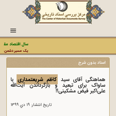
منو
سال اقتصاد مقاومت
یک مسیر دشمن، عملیات
اسناد بدون شرح
هماهنگی آقای سید
کاظم شریعتمداری
با
ساواک برای تبعید و بازگرداندن آیت‌الله
علی‌اکبر فیض مشکینی!!
تاریخ انتشار: 19 دي 1399