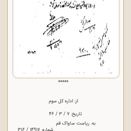
*****
از: اداره کل سوم
تاریخ: 7 / 3 / 46
به: ریاست ساواک قم
شماره: 14917 / 316