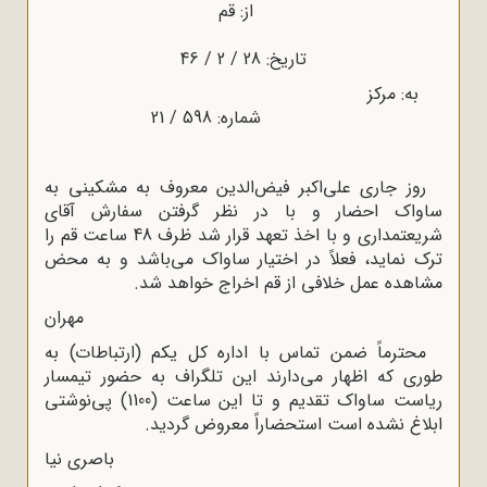
از: قم
تاریخ: 28 / 2 / 46
به: مرکز
شماره: 598 / 21
روز جارى على‌اکبر فیض‌الدین معروف به مشکینى به
ساواک احضار و با در نظر گرفتن سفارش آقاى
شریعتمدارى و با اخذ تعهد قرار شد ظرف 48 ساعت قم را
ترک نماید، فعلاً در اختیار ساواک مى‌باشد و به محض
مشاهده عمل خلافى از قم اخراج خواهد شد.
مهران
محترماً ضمن تماس با اداره کل یکم (ارتباطات) به
طورى که اظهار مى‌دارند این تلگراف به حضور تیمسار
ریاست ساواک تقدیم و تا این ساعت (1100) پى‌نوشتى
ابلاغ نشده است استحضاراً معروض گردید.
باصرى نیا