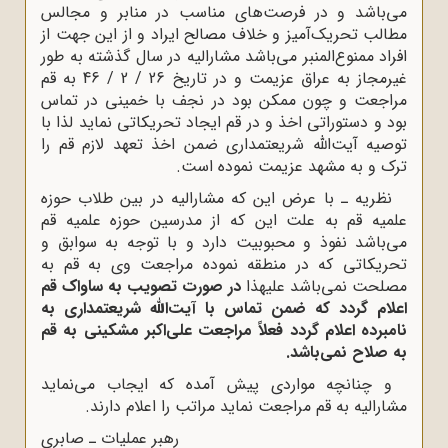
مى‌باشد و در فرصت‌هاى مناسب در منابر و مجالس
مطالب تحریک‌آمیز و خلاف مصالح ایراد و از این جهت از
افراد ممنوع‌المنبر مى‌باشد مشارالیه در سال گذشته به طور
غیرمجاز به عراق عزیمت و در تاریخ 26 / 2 / 46 به قم
مراجعت و چون ممکن بود در نجف با خمینى در تماس
بود و دستوراتى اخذ و در قم ایجاد تحریکاتى نماید لذا با
توصیه آیت‌اللّه‌ شریعتمدارى ضمن اخذ تعهد لازم قم را
ترک و به مشهد عزیمت نموده است.
نظریه ـ با عرض این که مشارالیه در بین طلاب حوزه
علمیه قم به علت این که از مدرسین حوزه علمیه قم
مى‌باشد نفوذ و محبوبیت دارد و با توجه به سوابق و
تحریکاتى که در منطقه نموده مراجعت وى به قم به
مصلحت نمى‌باشد علیهذا
در صورت تصویب به ساواک قم
اعلام گردد که ضمن تماس با آیت‌اللّه‌ شریعتمدارى به
نامبرده اعلام گردد فعلاً مراجعت على‌اکبر مشکینى به قم
به صلاح نمى‌باشد.
و چنانچه مواردى پیش آمده که ایجاب مى‌نماید
مشارالیه به قم مراجعت نماید مراتب را اعلام دارند.
رهبر عملیات ـ صابرى