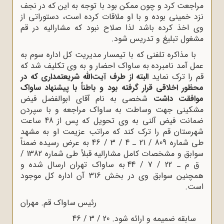
مراجعت کرد و چون ممکن بود با توجه به این که در نجف
نزد خمینى بوده و با او ملاقات کرده است، دستوراتى از
وى اخذ کرده باشد لذا صلاح نبود که مشارالیه در قم
مشغول تبلیغ و تدریس شود.
با مذاکره تلفنى که با تیمسار مدیریت کل اداره سوم به
عمل آمد نامبرده به ساواک احضار و به وى تکلیف شد که
قم را ترک نماید
البته از طرف آیت‌اللّه‌ شریعتمدارى که در
محظور اخلاقى قرار گرفته بود و باطناً با پیشنهاد ساواک
موافقت داشت
شخصى به نام آقاى ابوالفضل فیض
مشکینى جهت وساطت به ساواک مراجعه و با سپردن
ضمانت فیض آلنى به وى تحویل که پس از 48 ساعت
شهرستان قم را ترک کند که مراتب عزیمت او به مشهد
طى شماره 809 / 21 ـ 4 / 3 / 46 به عرض رسیده ضمناً
سوابق و مشخصات کامل مشارالیه قبلاً طى شماره 1382 /
ق م ـ 22 / 7 / 44 به ساواک تهران ارسال شده و
همچنین سوابق وى در بخش 316 آن اداره کل موجود
است.
رئیس ساواک قم. مهران
سابقه ضمیمه و ارائه شود. 20 / 3 / 46