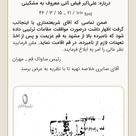
درباره: على‌اکبر فیض آلنى معروف به مشکینى
پیرو 1010 / 21 ـ 15 / 3 / 46
ضمن تماسى که آقاى شریعتمدارى با اینجانب
گرفت اظهار داشت درصورت موافقت مقامات ترتیبى داده
شود که نامبرده بالا از مشهد به قم عزیمت و پس از اخذ
تعهدات لازم از نامبرده، در قم اقامت نماید.
مقرر فرمایید
نظر عالى را امر به ابلاغ فرمایند.
رئیس ساواک قم ـ مهران
آقاى صابرى خلاصه تهیه تا با نظریه به عرض برسد.