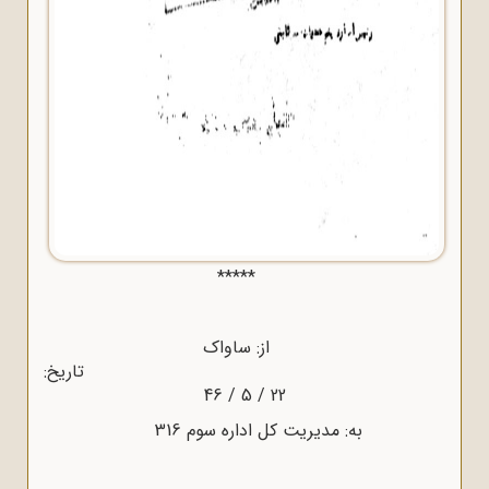
*****
از: ساواک
تاریخ:
22 / 5 / 46
به: مدیریت کل اداره سوم 316