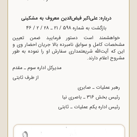
درباره: على‌اکبر فیض‌الدین معروف به مشکینى
بازگشت به شماره 598 / 21 ـ 28 / 2 / 46
خواهشمند است دستور فرمایید ضمن تعیین
مشخصات کامل و سوابق نامبرده بالا جریان احضار وى و
این که آیت‌اللّه‌ شریعتمدارى سفارش او را نموده به طور
مشروح اعلام دارند.
مدیرکل اداره سوم ـ مقدم
از طرف ثابتی
رهبر عملیات ـ صابرى
رئیس بخش 316 ـ باصرى نیا
رئیس اداره یکم عملیات ـ ثابتى