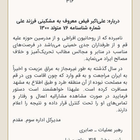
316
درباره: على‌اکبر فیض معروف به مشکینى فرزند على
شماره شناسنامه 76 متولد 1300
نامبرده که از روحانیون افراطى و از مدرسین حوزه علیه
قم و از طرفداران جدى خمینى مى‌باشد در فرصت‌هاى
مناسب در منابر و مجالس مطالب تحریک‌آمیز و خلاف
مصالح ایراد مى‌نماید.
در سال گذشته به طور غیرمجاز به عراق عزیمت و اخیراً
به ایران مراجعت و به قم وارد که چون اقامت وى در قم
به مصلحت نبوده از آن منطقه طرد و طبق اطلاع به مشهد
مسافرت کرده است. علیهذا خواهشمند است دستور
فرمایید در صورت مشاهده مشارالیه اعمال و رفتار و
تماس‌هاى او را تحت کنترل قرار داده و نتیجه را اعلام
دارند.
مدیرکل اداره سوم. مقدم
رهبر عملیات ـ صابرى
رئیس بخش 316 ـ باصرى‌نیا