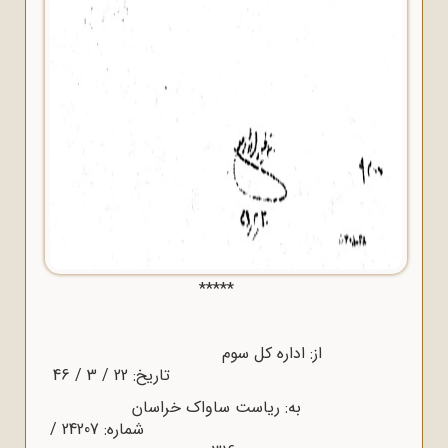
*****
از: اداره کل سوم
تاریخ: 22 / 3 / 46
به: ریاست ساواک خراسان
شماره: 24207 /