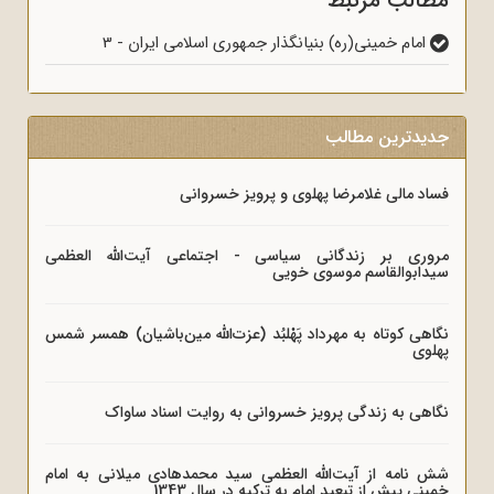
مطالب مرتبط
امام خمینی(ره) بنیانگذار جمهوری اسلامی ایران - 3
جدیدترین مطالب
فساد مالی غلامرضا پهلوی و پرویز خسروانی
مروری بر زندگانی سیاسی - اجتماعی آیت‌الله العظمی
سیدابوالقاسم موسوی خویی
نگاهی کوتاه به مهرداد پَهْلبُد (عزت‌الله مین‌باشیان) همسر شمس
پهلوی
نگاهی به زندگی پرویز خسروانی به روایت اسناد ساواک
شش نامه از آیت‌الله العظمی سید محمدهادی میلانی به امام
خمینی پیش از تبعید امام به ترکیه در سال 1343