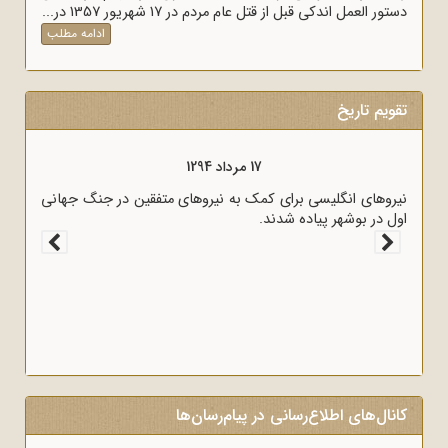
دستور العمل اندکی قبل از قتل عام مردم در 17 شهریور 1357 در...
ادامه مطلب
تقویم تاریخ
17 مرداد 1298
قرارداد 1919 که عملاً ایران را مستعمره انگلستان می‌کرد، به وسیله
وثوق‌الدوله با انگلیسی‌ها امضا شد.
کانال‌های اطلاع‌رسانی در پیام‌رسان‌ها