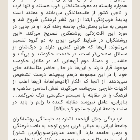
همواره وابسته به معرفت‌شناختی غرب هستند و تنها غرب
را ناجی کشور از عقب‌ماندگی می‌دانند و معتقد است
پدیدۀ غرب‌زدگی ابتدا از این قشر فرهنگی شروع شد و
سپس به سایر بخش‌های جامعه رخنه کرد. او در جایی در
مورد این آفت‌زدگی روشنفکری تصریح می‌کند: «این
روشنفکران در شرایط کنونی ایران به دو گروه تقسیم
می‌شوند: آن‌ها که هوش کمتری دارند و درک‌شان از
مسائل سطحی‌تر است، در خدمت حکومتند و بی‌آب و
علفند... و دستۀ دوم آن‌هایی که در مقابل حکومت
موجود قرار دارند و این‌ها در حال حاضر متأسفانه جای
خود را در این مجموعه درهم پیچیده، درست تشخیص
نمی‌دهند. از آنجا که افکار آزادیخواهانۀ آن‌ها اغلب از
ادبیات خارجی سرچشمه می‌گیرد، نقش اساسی مذهب و
فرهنگ را در مقابله با سیستم حکومتی درک نمی‌کنند...
بنابراین، عامل نیرومند مقابله کننده با رژیم را باید در
سنت جامعۀ ایران جستجو کرد.»
[59]
غرب‌زدگی جلال آل‌احمد اشاره به دلبستگی روشنفکران
جامعۀ ایرانی به مبانی غربی بدون توجه به بافت فرهنگی
و بومی جامعه دارد. آل‌احمد مدرنیزاسیون(غربی شدن)
ایرانی را به مثابه مرضی توصیف می‌کند که از خارج به