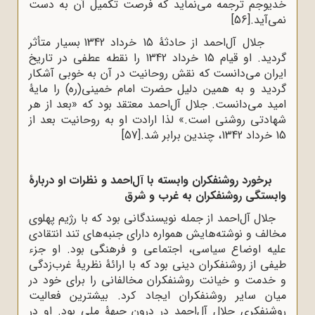
خدیوجم ترجمه می‌نماید که فرصت تکمیل آن به دست
نمی‌آید.
[56]
جلال آل‌احمد از حادثۀ 15 خرداد 1342 بسیار متأثر
گردید. او قیام 15 خرداد 1342 را نقطه عطفی در تاریخ
ایران می‌دانست که نقش روحانیت در آن به خوبی آشکار
گردید و به همین دلیل حضرت امام خمینی(ره) را مایۀ
امید می‌دانست. جلال آل‌احمد معتقد بود که «بعد از هر
شهادتی روشنی است.» لذا ارادت او به روحانیت بعد از
15 خرداد 1342، چندین برابر شد.
[57]
برخورد روشنفکران وابسته با آل‌احمد و نظرات او دربارۀ
وابستگی روشنفکران به غرب و شرق
جلال آل‌احمد از جمله نویسندگانی بود که با رژیم پهلوی
مخالف و نوشته‌هایش همواره دارای جنبه‌های تند انتقادی
علیه اوضاع سیاسی، اجتماعی و فرهنگی بود. او جزء
طیفی از روشنفکران دینی بود که با ارائۀ نظریۀ غرب‌زدگی
و خدمت و خیانت روشنفکران مخالفانی را برای خود در
میان سایر روشنفکران ایجاد کرد. بیشترین فعالیت
روشنفکری جلال آل‌احمد در درون جبهۀ ملی بود. او در