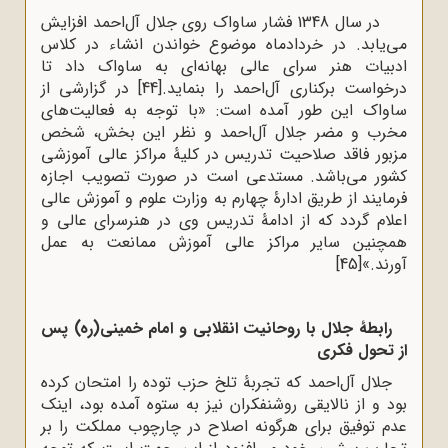
در سال 1348 فشار ساواک روی جلال آل‌احمد افزایش
می‌یابد. در خردادماه موضوع خواندن انشاء در کلاس
ادبیات هنر سرای عالی بهانه‌ای به ساواک داد تا
درخواست برکناری آل‌احمد را بنماید.
[44]
در گزارشی از
ساواک این طور آمده است: «با توجه به فعالیت‌های
مخرب و مضر جلال آل‌احمد و نظر این بخش، شخص
مزبور فاقد صلاحیت تدریس در کلیۀ مراکز عالی آموزشی
کشور می‌باشد. مستدعی است در صورت تصویب اجازه
فرمایند از طریق ادارۀ چهارم به وزارت علوم و آموزش عالی
اعلام گردد که از ادامۀ تدریس وی در هنرسرای عالی و
همچنین سایر مراکز عالی آموزش ممانعت به عمل
آورند.»
[45]
رابطۀ جلال با روحانیت انقلابی و امام خمینی(ره) پس
از تحول فکری
جلال آل‌احمد که تجربۀ تلخ حزب توده را امتحان کرده
بود و از نالایقی روشنفکران نیز به ستوه آمده بود، اینک
عدم توفیق برای هرگونه اصلاح در چارچوب مملکت را بر