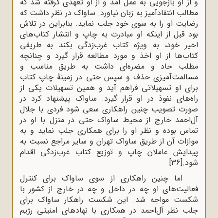
و از او بازجویی به عمل آمد و از او تعهدی گرفته شد که
مطالب انتقادآمیز به زبان نیاورد. ساواک در نظر داشت که
رضایت او را به سوی خود جلب نماید. بنابراین در تلاش
بود قبل از اینکه او مبادرت به چاپ و انتشار کتاب‌های
اخیر خود، به ویژه کتاب غرب‌زدگی بکند به طریقی
کتاب‌ها از او اخذ و مورد مطالعه قرار گیرد و چنانچه
مطلب حاد و مضره‌ای داشت به طریق مناسب و
مسالمت‌آمیزی حذف و سپس حتی در زمینۀ چاپ کتاب
برای او تسهیلاتی فراهم آید و همین تسهیلات یکی از
راه‌های نفوذ در او قرار گیرد. ساواک پیشنهاد کرد در
صورت تصویب چنین راهکاری سعی شود فردی با جلال
آل‌احمد خارج از محیط ساواک حتی در منزل با او در
تماس بوده و نظر او را برای همکاری جلب نماید و به
موازات آن از طریق ساواک تهران و سایر مراجع نسبت به
پیدایش عاملان چاپ و توزیع کتاب غرب‌زدگی اقدام
شود.
[36]
اما چنین راهکاری از سوی ساواک برای کنترل
فعالیت‌های او چه در داخل و چه در خارج از کشور با
شکست مواجه شد. این شکست راهکار ساواک برای
جلب نظر آل‌احمد در همکاری با نهادهای امنیتی رژیم