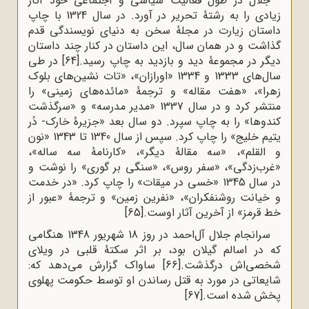
جلال در طول فعالیت سیاسی و اجتماعی خود آثار
زیادی را به رشتۀ تحریر در آورد. در سال 1324 با چاپ
داستان زیارت در مجلۀ سخن به دنیای نویسندگی قدم
گذاشت و در همان سال، این داستان در کنار چند داستان
دیگر در مجموعۀ دید و بازدید به چاپ رسید.
[64]
در طی
سال‌های 1333 و 1334 «اورازان»، «تات نشین‌های بلوک
زهرا»، «هفت مقاله» و ترجمۀ «مائده‌های زمینی» را
منتشر کرد و در سال 1337 «مدیر مدرسه» و «سرگذشت
کندوها» را به چاپ سپرد. دو سال بعد «جزیرۀ خارک- دُر
یتیم خلیج» را چاپ کرد. سپس از سال 1340 تا 1343 «نون
و القلم»، «سه مقالۀ دیگر»، «کارنامۀ سه ساله»،
«غرب‌زدگی»، «سفر روس»، «سنگی بر گوری» را نوشت و
در سال 1345 «خسی در میقات» را چاپ کرد. «در خدمت
و خیانت روشنفکران»، «نفرین زمین» و ترجمۀ «عبور از
خط قرمز» از آخرین آثار اوست.
[65]
سرانجام جلال آل‌احمد در روز 18 شهریور 1348 هنگامی
که در اسالم گیلان بود، بر اثر سکتۀ قلبی در ویلای
شخصی‌اش درگذشت.
[66]
ساواک گزارش می‌دهد که:
شایعاتی در مورد به قتل رساندن او توسط حکومت پهلوی
پخش شده است.
[67]