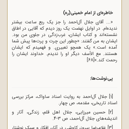
خاطره‌ای از امام خمینی(ره)
«... آقای جلال آل‌احمد را جز یک ربع ساعت بیشتر
ندیده‌ام. در اوایل نهضت یک روز دیدم که آقایی در اطاق
نشسته‌اند و کتاب ایشان، غرب‌زدگی در جلوی من بود.
ایشان به من گفتند: «چطور این چرت و پرت‌ها پیش شما
آمده است.» یک همچو تعبیری. و فهمیدم که ایشان
هستند. مع الأسف دیگر او را ندیدم. خداوند ایشان را
رحمت کند.»
[68]
پی‌نوشت‌ها:
[1]
جلال آل‌احمد به روایت اسناد ساواک، مرکز بررسی
اسناد تاریخی، مقدمه، ص چهار.
[2]
حسین میرزایی، جلال اهل قلم، زندگی، آثار و
اندیشه‌های جلال آل‌احمد، ص 3-4.
[3]
غلامرضا پیروز، کاوشی در آثار، افکار و سبک نوشتار