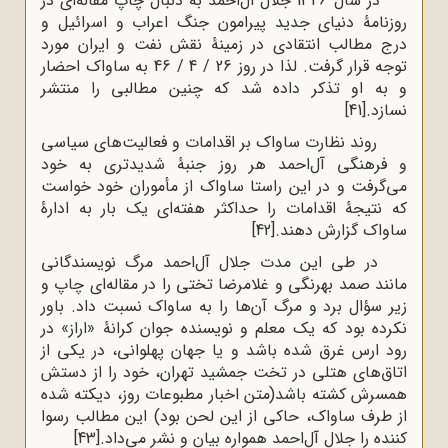
در سال 1346 جلال آل‌احمد به دنبال چاپ مقاله‌ای در
روزنامۀ دنیای جدید پیرامون جنگ اعراب و اسرائیل و
درج مطالب انتقادی در زمینۀ نقش نفت و ایران مورد
توجه قرار گرفت. لذا در روز 26 / 4 / 46 به ساواک احضار
و به او تذکر داده شد که چنین مطالبی را منتشر
نسازد.
[41]
روند نظارت ساواک بر اقدامات و فعالیت‌های سیاسی
و فرهنگی آل‌احمد هر روز جنبۀ شدیدتری به خود
می‌گرفت و در این راستا ساواک از مأموران خود خواست
که نتیجۀ اقدامات را حداکثر هفته‌ای یک بار به ادارۀ
ساواک گزارش دهند.
[42]
در طی این مدت جلال آل‌احمد مرگ نویسندگانی
مانند صمد بهرنگی و غلامرضا تختی را در مقاله‌ای چاپ و
زیر سؤال برد و مرگ آن‌ها را به ساواک نسبت داد. باور
نکرده بود که یک معلم و نویسنده جوان کرانۀ «اراز» در
رود ارس غرق شده باشد و یا جهان پهلوانی، در یکی از
اتاق‌های هتلی در تخت جمشید تهران، خود را از دستش
همسرش کشته باشد(متن اخبار مطبوعات روز، دیکته شده
از طرف ساواک، حاکی از این لحن بود) این مطالب رسوا
کننده را جلال آل‌احمد همواره بیان و نشر می‌داد.
[43]