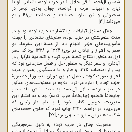
شمس آل‌احمد ترقی جلال را در حزب توده، آشنایی او با
زبان و ادبیات عرب و فرانسه، جوان بودن، تبحر در
سخنرانی و فن بیان، جسارت و صداقت بی‌نظیر او
می‌داند.
[21]
جلال مسئول تبلیغات و انتشارات حزب توده بود و در
مدت عضویتش در حزب توده، سفرهای متعددی را جهت
مأموریت‌های حزبی انجام داد. از جملۀ این سفرها، دو
سفر به اهواز و آبادان در نوروز 1324 و 1326 بود که سفر
اول به منظور افتتاح شعبۀ حزب توده و اتحادیۀ کارگران در
آبادان، و سفر دیگر به منظور حل و فصل منازعاتی بود که
پس از اعتصاب 1325 و فرار و یا دستگیری رهبران حزب
اهواز، صورت گرفت. جلال در این دوران متجاوز از ده حوزۀ
حزب توده را اداره می‌کرد. علاوه بر مسئولیت‌های مذکور
در حزب توده، جلال آل‌احمد به مدت شش ماه مدیر
چاپخانۀ شعله‌ور(چاپخانۀ حزب توده) بود و به اعتبار این
مدیریت، دومین کتاب خود را با نام: «از رنجی که
می‌بریم» در اواسط 1326 چاپ نمود که حاوی «قصه‌های
شکست» در آن مبارزات حزبی بود.
[22]
عضویت جلال در حزب توده به دلیل سرخوردگی
چندان طولانی نبود. این سرخوردگی جلال آل‌احمد از حزب