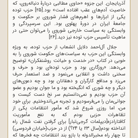
آذربایجان. این جزوه «حاوی مطالبی دربارۀ دنباله‌روی، که
خاصیت آدم‌های عقب افتاده است» بود.
[25]
حزب توده
یکی از ابزارها و اهرم‌های فشار شوروی بر حکومت و
جامعۀ ایران در دورۀ پهلوی بود. این سرسپردگی و
وابستگی به سیاست خارجی شوروی را می‌توان حتی در
ماهیت تأسیس حزب توده نیز دید.
[26]
جلال آل‌احمد دلایل انشعاب از حزب توده، به ویژه
وابستگی این حزب به سیاست‌های حکومت شوروی را به
خوبی در کتاب «در خدمت و خیانت روشنفکران» توضیح
می‌دهد: «روزگاری بود و حزب توده‌ای بود و حرف و
سخنی داشت و انقلابی می‌نمود و ضد استعمار حرف
می‌زد و مدافع کارگران و دهقانان بود و چه دعوی‌های
دیگر و چه شوری که انگیخته بود و ما جوان بودیم و عضو
آن حزب بودیم و نمی‌دانستیم سر نخ دست کیست و
جوانی‌مان را می‌فرسودیم و تجربه می‌اندوختیم. برای خود
من، اما روزی شروع شد که مأمور انتظامات یکی از
تظاهرات حزبی بودم که به نفع مأموریت
کافتارادزه[دیپلمات گرجی‌تبار] برای گرفتن نفت شمال راه
انداخته بودم(سال 23 یا 24؟) از در حزب(خیابان فردوسی)
تا چهار راه مخبرالدوله با بازو بند انتظامات چه فخرها که