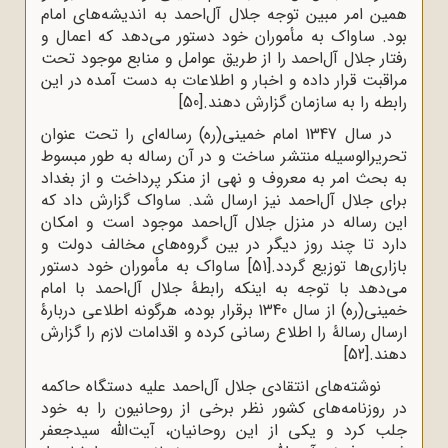
همین امر مبین توجه جلال آل‌احمد به اندیشه‌های امام
بود. ساواک به مأموران خود دستور می‌دهد که اعمال و
رفتار جلال آل‌احمد را از طریق عوامل و منابع موجود تحت
مراقبت قرار داده و اخبار و اطلاعات به دست آمده در این
رابطه را به سازمان گزارش دهند.
[50]
در سال 1347 امام خمینی(ره) رساله‌ای را تحت عنوان
تحریر‌الوسیله منتشر ساخت و در آن رساله به طور مبسوط
به بحث امر به معروف و نهی از منکر پرداخت و از بغداد
برای جلال آل‌احمد نیز ارسال شد. ساواک گزارش داد که
این رساله در منزل جلال آل‌احمد موجود است و امکان
دارد تا چند روز دیگر در بین گروه‌های مخالف دولت و
بازاری‌ها توزیع گردد.
[51]
ساواک به مأموران خود دستور
می‌دهد با توجه به اینکه رابطۀ جلال آل‌احمد با امام
خمینی(ره) از سال 1340 برقرار بوده، هرگونه اطلاعی دربارۀ
ارسال رسالۀ را اطلاع رسانی کرده و اقدامات لازم را گزارش
دهند.
[52]
نوشته‌های انتقادی جلال آل‌احمد علیه دستگاه حاکمه
در روزنامه‌های کشور نظر برخی از روحانیون را به خود
جلب کرد و یکی از این روحانیان، آیت‌الله سیدجعفر