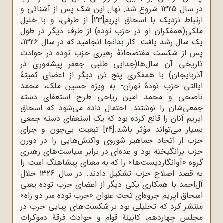
در سال 1325 شروع شد. نهال این شک پس از آشنائی و
ارتباط نزدیک با اسحاق اپریم
[23]
از طرفی، و با خلیل
ملکی(همفکران او در حزب توده) از طرف دیگر در طول
یک سال رشد یافت. کار بدانجا انجامید که در سال 1326،
پس از شکست مفتضحانۀ رهبری حزب توده در حوادث
تاریخی آن سال‌ها(جدایی طلبی جعفر پیشه‌وری در
آذربایجان) با همفکری پنج تن دیگر از اعضای کمیتۀ
ایالتی حزب تودۀ تهران- به ویژه حسین ملک، محمد
ناصحی و محمد امین ریاحی طرح استعفای دسته
جمعی‌شان را نوشتند. احتمال داده می‌شود که اسحاق
اپریم آنان را قانع کرده بود که یک استعفای دسته جمعی
بسیار می‌تواند مؤثر باشد.
[24]
تبعیت بی‌چون و چرای
حزب از اتحاد جماهیر شوروی واکنش‌هایی را در دورن
حزب برانگیخته بود و عده‌ای در برابر سیاست‌های رهبری
گروه «آوانگاردیست‌ها» را که به معنای پیشاهنگ است را
به قصد اصلاح حزب تشکیل دادند. در سال 1326 جلال
آل‌احمد با همکاری یکی دیگر از اعضای حزب توده یعنی
اسحاق اپریم جزوه‌ای تحت عنوان «حزب توده سر دو راه»
منتشر کرد که تحلیلی بود بر شکست‌های پیایی حزب در
مجلس چهاردهم، کابینۀ قوام و حوادث فرقۀ دموکرات