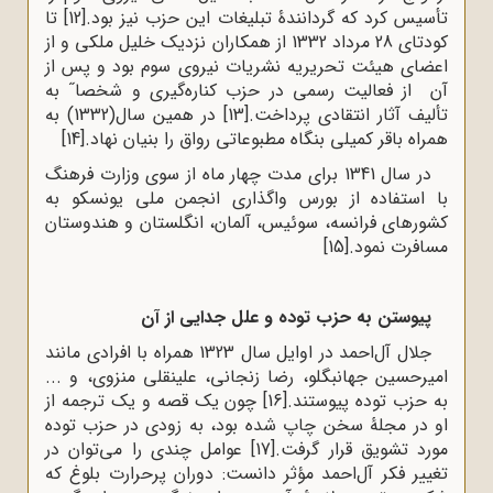
تأسیس کرد که گردانندۀ تبلیغات این حزب نیز بود.
[12]
تا
کودتای 28 مرداد 1332 از همکاران نزدیک خلیل ملکی و از
اعضای هیئت تحریریه نشریات نیروی سوم بود و پس از
آن از فعالیت رسمی در حزب کناره‌گیری و شخصا˝ به
تألیف آثار انتقادی پرداخت.
[13]
در همین سال(1332) به
همراه باقر کمیلی بنگاه مطبوعاتی رواق را بنیان نهاد.
[14]
در سال 1341 برای مدت چهار ماه از سوی وزارت فرهنگ
با استفاده از بورس واگذاری انجمن ملی یونسکو به
کشورهای فرانسه، سوئیس، آلمان، انگلستان و هندوستان
مسافرت نمود.
[15]
پیوستن به حزب توده و علل جدایی از آن
جلال آل‌احمد در اوایل سال 1323 همراه با افرادی مانند
امیرحسین جهانبگلو، رضا زنجانی، علینقلی منزوی، و ...
به حزب توده پیوستند.
[16]
چون یک قصه و یک ترجمه از
او در مجلۀ سخن چاپ شده بود، به زودی در حزب توده
مورد تشویق قرار گرفت.
[17]
عوامل چندی را می‌توان در
تغییر فکر آل‌احمد مؤثر دانست: دوران پرحرارت بلوغ که