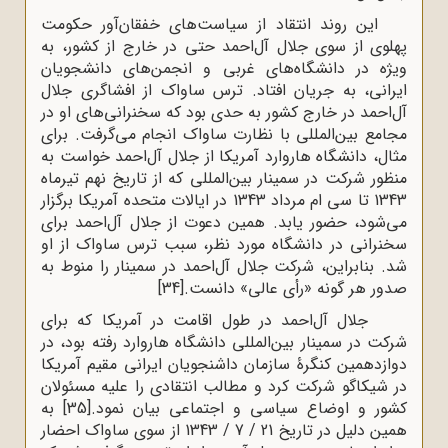
این روند انتقاد از سیاست‌های خفقان‌آور حکومت
پهلوی از سوی جلال آل‌احمد حتی در خارج از کشور، به
ویژه در دانشگاه‌های غربی و انجمن‌های دانشجویان
ایرانی، به جریان افتاد. ترس ساواک از افشاگری جلال
آل‌احمد در خارج کشور به حدی بود که سخنرانی‌های او در
مجامع بین‌المللی با نظارت ساواک انجام می‌گرفت. برای
مثال، دانشگاه هاروارد آمریکا از جلال آل‌احمد خواست به
منظور شرکت در سمینار بین‌المللی که از تاریخ نهم تیرماه
1343 تا سی ام مرداد 1343 در ایالات متحده آمریکا برگزار
می‌شود، حضور یابد. همین دعوت از جلال آل‌احمد برای
سخنرانی در دانشگاه مورد نظر، سبب ترس ساواک از او
شد. بنابراین، شرکت جلال آل‌احمد در سمینار را منوط به
صدور هر گونه «رأی عالی» دانست.
[34]
جلال آل‌احمد در طول اقامت در آمریکا که برای
شرکت در سمینار بین‌المللی دانشگاه هاروارد رفته بود، در
دوازدهمین کنگرۀ سازمان داشنجویان ایرانی مقیم آمریکا
در شیکاگو شرکت کرد و مطالب انتقادی را علیه مسئولان
کشور و اوضاع سیاسی و اجتماعی بیان نمود.
[35]
به
همین دلیل در تاریخ 21 / 7 / 1343 از سوی ساواک احضار