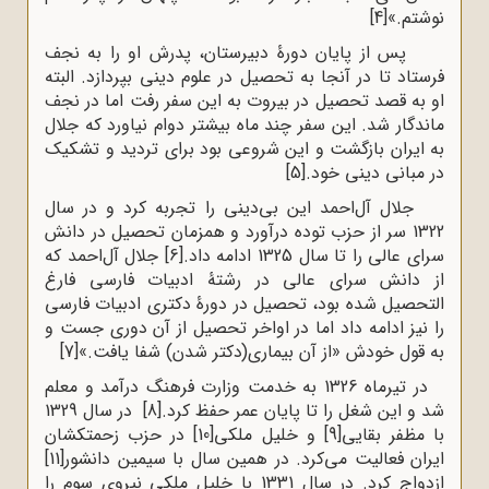
نوشتم.»
[4]
پس از پایان دورۀ دبیرستان، پدرش او را به نجف
فرستاد تا در آنجا به تحصیل در علوم دینی بپردازد. البته
او به قصد تحصیل در بیروت به این سفر رفت اما در نجف
ماندگار شد. این سفر چند ماه بیشتر دوام نیاورد که جلال
به ایران بازگشت و این شروعی بود برای تردید و تشکیک
در مبانی دینی خود.
[5]
جلال آل‌احمد این بی‌دینی را تجربه کرد و در سال
1322 سر از حزب توده درآورد و همزمان تحصیل در دانش
سرای عالی را تا سال 1325 ادامه داد.
[6]
جلال آل‌احمد که
از دانش سرای عالی در رشتۀ ادبیات فارسی فارغ
التحصیل شده بود، تحصیل در دورۀ دکتری ادبیات فارسی
را نیز ادامه داد اما در اواخر تحصیل از آن دوری جست و
به قول خودش «از آن بیماری(دکتر شدن) شفا یافت.»
[7]
در تیرماه 1326 به خدمت وزارت فرهنگ درآمد و معلم
شد و این شغل را تا پایان عمر حفظ کرد.
[8]
در سال 1329
با مظفر بقایی
[9]
و خلیل ملکی
[10]
در حزب زحمتکشان
ایران فعالیت می‌کرد. در همین سال با سیمین دانشور
[11]
ازدواج کرد. در سال 1331 با خلیل ملکی نیروی سوم را