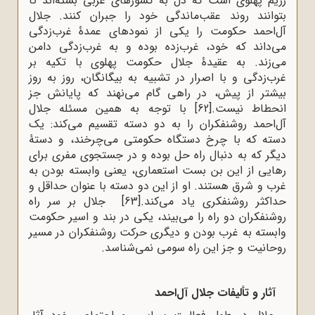
رژیم پهلوی است که دل به کشورهای غربی بسته‌اند تا
بتوانند روند عقب‌ماندگی خود را جبران کنند. جلال
آل‌احمد حکومت را یکی از نمودهای عمدۀ غرب‌زدگی
می‌داند که خود، غرب‌زده بوده و به غرب‌زدگی دامن
می‌زند. به عقیدۀ جلال حکومت پهلوی با تکیه بر
غرب‌زدگی و با اصرار در تشبیه به بیگانگان، روز به روز
بیشتر از پیش، در راهی گام می‌نهند که پایانش جز
انحطاط نیست.
[62]
با توجه به همین مسئله جلال
آل‌احمد روشنفکران را به دو دسته تقسیم می‌کند: یک
دسته که با چرخ دستگاه حکومتی می‌چرخند، و دستۀ
دیگر که به دنبال راه حل بوده و در جستجوی مفری برای
رهایی از این بن بست استعماری، یعنی وابسته بودن به
غرب و شرق هستند. او از این دو دسته با عنوان حداقل و
حداکثر روشنفکری یاد می‌کند.
[63]
جلال بر سر راه
روشنفکران دو راه را می‌بیند، یکی در بند و اسیر حکومت
وابسته به غرب بودن و دیگری حرکت روشنفکران در مسیر
روحانیت و جز این راه سومی نمی‌شناسد.
آثار و تألیفات جلال آل‌احمد