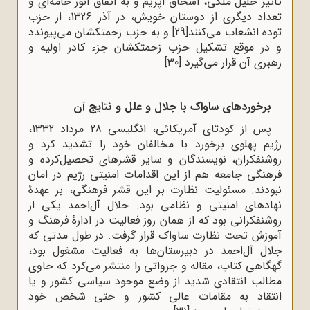
تأثیر خلیل ملکی، اسحاق اپریم و به اتفاق انور خامه‌ای و
تعداد دیگری از دوستان خویش، در آذر 1326، از حزب
توده انشعاب می‌کنند
[29]
و به حزب زحمتکشان می‌پیوندد
و در موقع تشکیل حزب زحمتکشان جزء کادر اولیه و
رهبری آن قرار می‌گیرد.
[30]
برخوردهای ساواک با جلال و علل و نتایج آن
پس از کودتای آمریکائی، انگلیسی 28 مرداد 1332،
رژیم پهلوی برخورد با مخالفان خود را تشدید کرد و
روشنفکران، نویسندگان و سایر قشرهای تحصیل‌کرده و
فرهنگی جامعه هم از این اقدامات امنیتی رژیم در امان
نبودند. مسئولیت نظارت بر این قشر فرهنگی، بر عهدۀ
نهادهای امنیتی و نظامی بود. جلال آل‌احمد یکی از
روشنفکرانی بود که از همان روز فعالیت در ادارۀ فرهنگ و
آموزش تحت نظارت ساواک قرار گرفت. در طول مدتی که
جلال آل‌احمد در دبیرستان‌ها به فعالیت مشغول بود،
گهگاهی کتاب، مقاله و جزواتی را منتشر می‌کرد که حاوی
مطالب انتقادی شدید از وضع موجود سیاسی کشور و یا
انتقاد به مقامات عالی کشور و حتی شخص خود