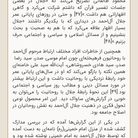
محمود طالقانی تصریح می‌کند که «جلال در بعضی
جلسات تفسیر قرآن که داشتم شرکت می‌کرد و گاهی
اظهاراتی هم داشت.»
[47]
و حتی در روزهای پایانی عمر
جلال آل‌احمد در دیداری که با یکدیگر داشتند «جلال
بسیار اظهار علاقه می‌کرد که با هم به صحبت و بحث
بنشینیم و از مسائل اسلامی و سیاسی و اجتماعی حرف
بزنیم.»
[48]
همچنین از خاطرات افراد مختلف ارتباط مرحوم آل‌احمد
با روحانیون فرهیخته‌ای چون امام موسی صدر، سید رضا
صدر، سید هادی خسروشاهی، آیت‌الله سید علی خامنه‌ای
همین نکته را بازگو می‌کند که او در سال‌های پایانی عمر
خود رابطۀ نزدیکی با روحانیت داشت و این ارتباط بیشتر
در مورد مسائل دینی و مطالب روز سیاسی و اجتماعی
بود.
[49]
این نحوۀ رابطۀ جلال با روحانیت را می‌توان به
خوبی در گزارش‌های ساواک دید. این امر محصول نوعی
تحول فکری در ذهنیت جلال آل‌احمد به نقش روحانیان در
اصلاح جامعه بود.
در یکی از این گزارش‌ها آمده که در بررسی مدارک
کشف شده از منزل امام خمینی(ره) نامه‌ای به دست آمده
که توسط جلال آل‌احمد به امام خمینی نوشته شده بود و