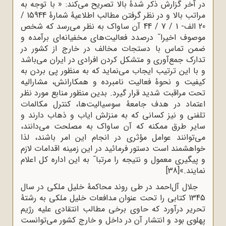
در آخر گزارش ذکر شدۀ بالا تصریح می‌کند: « با توجه به
مراتب بالا و در نظر گرفتن مطالب اطلاعیۀ شمارۀ 15944 /
20 الف- 1 / 7 / 44 آن ساواک به نظر می‌رسد که شخص
موصوف اخیرا˝ درصدد فعالیت‌های مخفیانه‌ای برآمده و
ضمن تماس با دستجات مخالف در خارج از کشور در
تدارک جمع‌آوری و متشکل کردن افرادی در ایران می‌باشد
و با این ترتیب ایجاب می‌نماید که به منظور پی بردن به
کیفیت و نحوۀ فعالیت نامبرده و همکارانش، مشارالیه
تحت مراقبت شدید قرار گیرد. بدین منظور منابع مورد نظر
اعتماد در هدف جامعۀ سوسیالیت‌ها، کنترل مکالمات
تلفنی و نیز کسانی که به منزلش ایاب و ذهاب دارند و
سایر طرق ممکنه که آن ساواک به مصلحت می‌دانند،
می‌توانند عوامل مؤثری در انجام این امر باشند، لذا
خواهشمند است دستور فرمائید در این زمینه اقدامات لازم
و پیگیری معمول و نتیجه را مرتبا˝ به این اداره کل اعلام
نمایند.»
[38]
جلال آل‌احمد در طی روند محاکمۀ خلیل ملکی در سال
1345 کتابی را تحت عنوان مدافعات خلیل ملکی به رشتۀ
تحریر درآورد که حاوی برخی مطالب انتقادی علیه رژیم
پهلوی بود و انتشار آن در داخل و خارج کشور می‌توانست