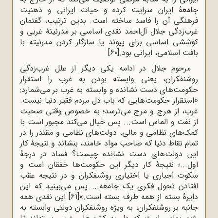
جامعۀ ایران سرایت کرده و حیات ایرانی و ذهنیت
فرهنگی آن را فاسد ساخته است. بدین ترتیب، گفتمان
غرب‌زدگی جلال آل‌احمد نقدی اساسی بر مدرنیتۀ غربی و
کوششی اساسی برای پیوند یا سازگار کردن مدرنیته با
بافت اسلامی، ایرانی بود.
[60]
مرحوم جلال در ادامه یکی دیگر از علل غرب‌زدگی
روشنفکران، یعنی وابسته بودن به غرب را استقرار
حکومت‌های دست نشانده و وابسته به غرب بر می‌شمارد:
«استقرار حکومت‌هایی که باب دل مردم فقیر دنیا نیست.
غرب، از هرج و مرج می‌ترسد؛ به خصوص وقتی صحبت
از نفت و الماس است... پس خیال می‌کند مجبور است با
کمک‌های نظامی و مالی، دولت‌های نظامی و مقتدر را در
تمام نقاط دنیا که صاحب مواد خامند، بنشاند و نتیجۀ کار
این دولت‌های دست نشانده چیست؟ فساد در درجۀ
اول...؛ نتیجۀ کار دیگر این حکومت‌ها خفقان است و
سکوت اجباری یا اختیاری روشنفکران و در نتیجه عقب
افتادن تحول فکری یک جامعه... پس می‌بینید که این
دایرۀ بسته از همه طرف بسته است.»
[61]
این نقدی همه
جانبه بر روشنفکران، به ویژه روشنفکران دولتی وابسته به