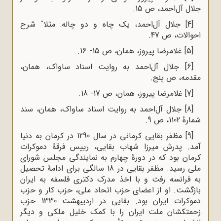
جلال آل‌احمد، ص 15.
[4]
جلال آل‌احمد، یک چاه و دو چاله: مثلا˝ شرح
احوالات، ص 47.
[5]
غلامرضا پیروز، همان، ص 15- 16.
[6]
جلال آل‌احمد به روایت اسناد ساواک، همان،
مقدمه، ص پنج.
[7]
غلامرضا پیروز، همان، ص 17- 18.
[8]
جلال آل‌احمد به روایت اسناد ساواک، همان، سند
شمارۀ 1102، ص 9.
[9]
مظفر بقایی کرمانی در سال 1290 در کرمان به دنیا
آمد. پدرش میرزا شهاب بقایی، رییس فرقۀ دموکرات
کرمان بود که در دورۀ چهارم به نمایندگی مجلس شورای
ملی رسید. مظفر بقایی در 18 سالگی برای ادامۀ تحصیل
به فرانسه رفت و با اخذ مدرک دکتری فلسفه به ایران
بازگشت. او از اعضای حزب اتحاد ملی، حزب کار و حزب
دموکرات ایران بود. بقایی در اردیبهشت 1330 حزب
زحمتکشان ملت ایران را با کمک خلیل ملکی و دیگر