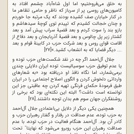
به خلق می‌فروختیم؛ اما اول شاه‌آباد چشمم افتاد به
کامیون‌های روسی پر از سرباز که ناظر و حامی تظاهر ما
در کنار خیابان صف کشیده بودند که یک مرتبه جا خوردم
و چنان خجالت کشیدم که تپیدم توی کوچۀ سیدهاشم و
بازو بند را سوت کردم و بعد قضیۀ سراب پیش آمد و بعد
کشتار زیر پل چالوس و بعد قضیۀ آذربایجان و بعد دفاع از
اقامت قوای روس و بعد شرکت حزب در کابینۀ قوام و بعد
... دیگر قضایا که به انشعاب کشید.»
[27]
جلال آل‌احمد اگر چه در نقد شکست‌های حزب توده و
یا عدم توفیق حزب سوسیالیست توده ایران دلایلی چندی
برمی‌شمارد، اما نگاه نافذ او دریافته بود «به شعارهای
وارداتی دلخوش کردن و الگوی اصلاح اجتماعی را در ایران
طبق فرمودۀ حکمای فرنگی تهیه کردن چه عاقبتی جز این
توانسته است داشت؟ البته این نکته‌ای بود که برخی از
روشنفکران جهان سوم هم بدان توجه داشتند.
[28]
همچنین یکی دیگر از دلایل بی‌اعتمادی جلال آل‌احمد
به حزب توده، عدم صداقت در رفتار و گفتار رهبران حزب و
کادر آن بود. آل‌احمد هنگام فعالیت در حزب توده، با عدم
صداقت رهبران این حزب روبرو می‌شود که نهایتا˝ تحت