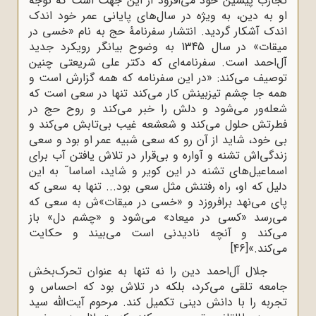
تجارب پیشین خود می‌افزود از این جهت است که توجه
او به دین، به ویژه در سال‌های پایانی عمر خود اندک
اندک آشکار گردید. انتشار سفرنامۀ حج به نام «خسی در
میقات» در سال 1345 به وضوح بیانگر رویکرد جدید
آل‌احمد است. سفرنامه‌ای که دکتر علی شریعتی چنین
توصیف می‌کند: «در این سفرنامه که همه گزارش است و
همه جا چشم تیزبینش کار می‌کند تنها در سعی است که
شعله‌ور می‌شود و دلش را خبر می‌کند و روح حج در
فطرتش حلول می‌کند و شعشعه غیب بی‌تابش می‌کند و
بی خود، شاید از آن رو که سعی شبیه عمر او بود و سعی
زندگی‌اش تشنه و آواره و بی‌قرار در تلاش یافتن آب برای
اسماعیل‌های تشنه در این کویر و شاید، اساسا˝ به این
دلیل که او، راه رفتنش مثل سعی بود... تنها به سعی که
پای می‌نهد برافروزد و «خسی در میقات»‌ش به سعی که
می‌رسد «کسی در میعاد» می‌شود و «چشم دل» باز
می‌کند و آنچه نادیدنی است می‌بیند و حکایت
می‌کند.»
[46]
جلال آل‌احمد دین را نه تنها به عنوان تحرک‌بخش
جامعه تلقی می‌کرد، بلکه در تلاش بود که احساس و
تجربه را با دانش دینی تکمیل کند. مرحوم آیت‌الله سید