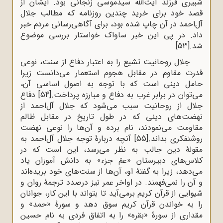
شبیری فرزند آیت‌الله سیدموسی زنجانی بود. ایشان از
قصد خود برای خرید چندین روزنامه که مطالب جلال
آل‌احمد در آن چاپ شده بود، برای آگاهی‌رسانی مردم خبر
داد. در پی این خبر ساواک خواستار بررسی موضوع
شد.
[53]
جلال روحانیت تشیع را به اعتبار دفاع از سنت، نوعی
قدرت مقاوم در مقابل هجوم استعمار می‌دانست زیرا
حامل دینی است که با توجه به اصول اساسی آن،
می‌توان در برابر غرب به دفاع و مبارزه پرداخت.
[54]
دفاع
جلال از روحانیت سبب می‌شود که جلال آل‌احمد از
نهضت‌های دینی که در طول تاریخ در مقابل ظالم
مقاومت می‌نمودند، نام برده و آن‌ها را نوعی نهضت
روشنفکری بداند.
[55]
آنچه دربارۀ توجه جلال آل‌احمد به
مقولۀ دین جالب به نظر می‌رسد، این است که در
کلاس‌های دبیرستان «عمّ جزء» به دانش آموزان یاد
می‌دهد، زیرا به گفتۀ او، آن‌ها از سنت‌های خود بریده‌اند
و آن را نمی‌فهمند. در اواخر عمر نیز درصدد ترجمۀ روان و
شیوایی از قرآن کریم برمی‌آید تا بتواند با این کار، جوانان
را به خواندن قرآن کریم سوق دهد و سورۀ «حمد» و
مقداری از سورۀ «بقره» را به اتفاق فردی به نام حسین