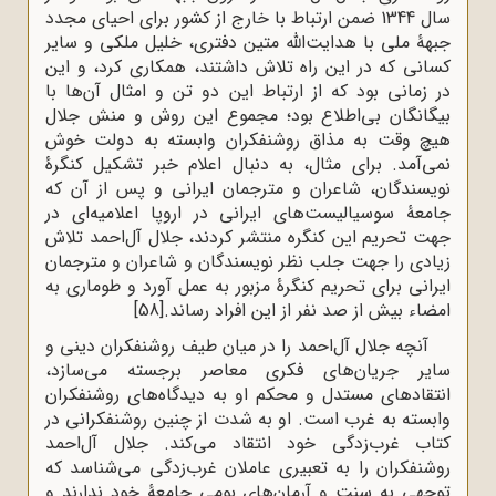
سال 1344 ضمن ارتباط با خارج از کشور برای احیای مجدد
جبهۀ ملی با هدایت‌الله متین دفتری، خلیل ملکی و سایر
کسانی که در این راه تلاش داشتند، همکاری کرد، و این
در زمانی بود که از ارتباط این دو تن و امثال آن‌ها با
بیگانگان بی‌اطلاع بود؛ مجموع این روش و منش جلال
هیچ وقت به مذاق روشنفکران وابسته به دولت خوش
نمی‌آمد. برای مثال، به دنبال اعلام خبر تشکیل کنگرۀ
نویسندگان، شاعران و مترجمان ایرانی و پس از آن که
جامعۀ سوسیالیست‌های ایرانی در اروپا اعلامیه‌ای در
جهت تحریم این کنگره منتشر کردند، جلال آل‌احمد تلاش
زیادی را جهت جلب نظر نویسندگان و شاعران و مترجمان
ایرانی برای تحریم کنگرۀ مزبور به عمل آورد و طوماری به
امضاء بیش از صد نفر از این افراد رساند.
[58]
آنچه جلال آل‌احمد را در میان طیف روشنفکران دینی و
سایر جریان‌های فکری معاصر برجسته می‌سازد،
انتقادهای مستدل و محکم او به دیدگاه‌های روشنفکران
وابسته به غرب است. او به شدت از چنین روشنفکرانی در
کتاب غرب‌زدگی خود انتقاد می‌کند. جلال آل‌احمد
روشنفکران را به تعبیری عاملان غرب‌زدگی می‌شناسد که
توجهی به سنت و آرمان‌های بومی جامعۀ خود ندارند و