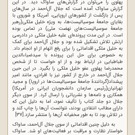
پهلوی را می‌توان در گزارش‌های ساواک دید. در این
گزارش ساواک آمده است که جلال آل‌احمد در سال‌های
پس از بازگشت از کشورهای اروپایی، آمریکا و شوروی با
بقایای جامعۀ سوسیالیست‌ها، به ویژه خلیل ملکی(رهبر
جامعۀ سوسیالیست‌های نهضت ملی) در تماس بوده
است. در این مدت پرونده‌ای علیه خلیل ملکی در دادرسی
ارتش تلاش تشکیل شده بود و جلال آل‌احمد برای کمک
به خلیل ملکی اقداماتی را برای رفع اتهام از او انجام داد.
به خصوص برای حل این پرونده با سیدضیاء‌الدین
طباطبایی در ارتباط بود و از او خواست تا از شخص
محمدرضا پهلوی عفو خلیل ملکی را بگیرد. در این حین
جلال آل‌احمد در خارج از کشور نیز با افرادی، مانند امیر
پیشداد(گردانندۀ جامعۀ سوسیالیست‌ها در اروپا) و مجید
تهرانیان(رئیس سازمان دانشجویان ایرانی در آمریکا)
همکاری و نامه‌ها و نشریاتی را ارسال کرد. از سوی دیگر
جلال دو جلد کتاب را تألیف نمود، اما به دلیل این که
دارای مطالب انتقادی بودند، نتوانست آن‌ها را چاپ کند و
در تلاش بود تا به طور مخفیانه آن‌ها را منتشر سازد.
[37]
به دلیل چنین اقداماتی از سوی جلال آل‌احمد، ساواک
خواستار نظارت و مراقبت بر فعالیت‌های او شد. ساواک