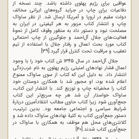
عواقبی برای رژیم پهلوی داشته باشد. چند نسخه از
دفاعیات برای چاپ در جراید گروه‌های ایرانی مخالف
دولت مقیم در اروپا و آمریکا ارسال شد. از نظر ساواک
چاپ و انتشار کتاب مزبور به هر کیفیتی در ایران به
مصلحت نبود و دستور داد به منظور وقوف کامل از نحوۀ
فعالیت‌های جلال آل‌احمد و جلوگیری از چاپ احتمالی
کتاب مورد بحث اعمال و رفتار جلال با استفاده از تیم
تعقیب و مراقبت تحت کنترل قرار گیرد.
[39]
جلال آل‌احمد در سال 1345 ش کتاب خود را با وجود
اعمال فشار نهادهای امنیتی رژیم پهلوی به نام غرب‌زدگی
انتشار داد. به دلیل این که کتاب از سوی ساواک ممنوع
اعلام شده بود، او مجبور شد با همکاری دوستان خود
کتاب را مخفیانه چاپ و توزیع کند. با انتشار این کتاب،
ساواک خواستار آن شد هر چه سریع‌تر این کتاب
جمع‌آوری شود زیرا کتاب حاوی مطالب انتقادآمیزی دربارۀ
شرایط سیاسی و اجتماعی جامعه بود. بدین ترتیب،
دستور جمع‌آوری کتاب به کلیۀ نهادهای ساواک داده شد و
کلانتری‌های محل هم موظف به همکاری با ساواک در
جمع‌آوری کتاب شدند.
[40]