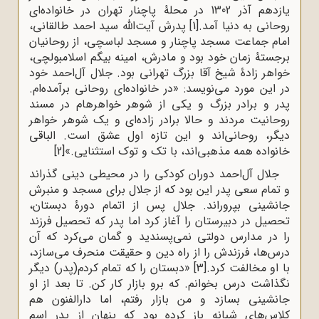
یازدهم آذر 1302 در محلۀ پاچنار تهران در خانواده‌ای
روحانی به دنیا آمد.
[1]
پدرش آیت‌الله سید احمد طالقانی،
امام جماعت مسجد پاچنار و مسجد لباسچی، از روحانیان
برجستۀ زمان خود بود و مادرش، امینه بیگم اسلامبولچی،
خواهر زادۀ شیخ آقا بزرگ تهرانی بود. جلال آل‌احمد خود
در این مورد می‌نویسد: «در خانواده‌ای روحانی برآمده‌ام.
پدر و برادر بزرگ و یکی از شوهر خواهرهام در مسند
روحانیت مردند و حالا برادر زاده‌ای و یک شوهر خواهر
دیگر، روحانی‌اند و این تازه اول عشق است. الباقی
خانواده همه مذهبی‌اند، با تک و توک استثنایی.»
[2]
جلال آل‌احمد دوران کودکی را در محیطی دینی گذراند
و تمام سعی پدر این بود که از جلال برای مسجد و منبرش
جانشینی بپروراند. جلال پس از اتمام دورۀ دبستان،
تحصیل در دبیرستان را آغاز کرد اما پدر که تحصیل فرزند
را در مدارس دولتی نمی‌پسندید و گمان می‌کرد که آن
درس‌ها، فرزندش را از راه دین و حقیقت منحرف می‌سازد،
با او مخالفت کرد.
[3]
«دبستان را که تمام کردم(پدر) دیگر
نگذاشت درس بخوانم. که برو بازار کار کن. تا بعد از او
جانشینی بسازد و من بازار رفتم، اما دارالفنون هم
کلاس‌های شبانه باز کرده بود که پنهان از پدر اسم