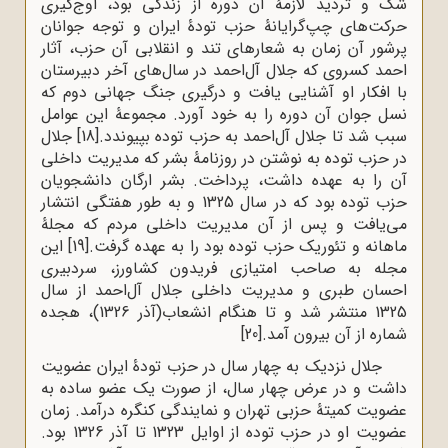
شک و تردید لازمۀ آن دوره از زندگی بود، اوج‌گیری
حرکت‌های چپ‌گرایانۀ حزب تودۀ ایران و توجه جوانان
پرشور آن زمان به شعارهای تند و انقلابی آن حزب، آثار
احمد کسروی که جلال آل‌احمد در سال‌های آخر دبیرستان
با افکار او آشنایی یافت و درگیری جنگ جهانی دوم که
نسل جوان آن دوره را به خود آورد. مجموعۀ این عوامل
سبب شد تا جلال آل‌احمد به حزب توده بپیوندد.
[18]
جلال
در حزب توده به نوشتن در روزنامۀ بشر که مدیریت داخلی
آن را به عهده داشت، پرداخت. بشر ارگان دانشجویان
حزب توده بود که در سال 1325 و به طور هفتگی انتشار
می‌یافت و پس از آن مدیریت داخلی مردم که مجلۀ
ماهانه و تئوریک حزب توده بود را به عهده گرفت.
[19]
این
مجله به صاحب امتیازی فریدون کشاورز، سردبیری
احسان طبری و مدیریت داخلی جلال آل‌احمد از سال
1325 منتشر شد و تا هنگام انشعاب(آذر 1326)، هجده
شماره از آن بیرون آمد.
[20]
جلال نزدیک به چهار سال در حزب تودۀ ایران عضویت
داشت و در عرض چهار سال، از صورت یک عضو ساده به
عضویت کمیتۀ حزبی تهران و نمایندگی کنگره درآمد. زمان
عضویت او در حزب توده از اوایل 1323 تا آذر 1326 بود.