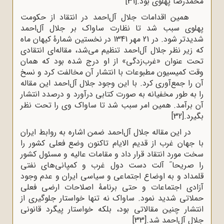
محمدرضا پهلوی بود.
[31]
همین اقدامات جلال آل‌احمد در انتقاد از حکومت
پهلوی سبب شد تا نظارت ساواک بر جلال آل‌احمد
شدیدتر شود. در 21 مهر 1341 در نخستین شمارۀ کیهان ماه
که زیر نظر جلال آل‌احمد تنظیم می‌شد، مقاله‌ای انتقادی
تحت عنوان «غرب‌زدگی» از او درج شده بود که همان
وقت کمیسیون مطبوعات با انتشار آن مخالفت کرد و نسخ
آن را جمع‌آوری کرد. با این وجود جلال آل‌احمد این مقاله
را به طور مخفیانه به صورت کتابی درآورد و درصدد انتشار
آن برآمد. همین امر سبب شد تا ساواک وی را تحت نظر
بگیرد.
[32]
در این مقاله جلال آل‌احمد ضمن اشاره به روابط ایران
با جهان غرب از قدیم الایام تاکنون وضع فعلی کشور را
سخت مورد انتقاد قرار داد و مقامات عالیه و مسئول کشور
را صریحا˝ آلت دست دول غرب و کمپانی‌های نفتی
قلمداد و به اوضاع اجتماعی و سیاسی ایران و عدم وجود
آزادی اجتماعات و حتی برنامۀ اصلاحات ارضی فعلی
حملاتی شدید نمود. ساواک نه تنها خواستار جلوگیری از
انتشار چنین مقالاتی بود، بلکه خواستار پیگرد قانونی
جلال آل‌احمد شد.
[33]