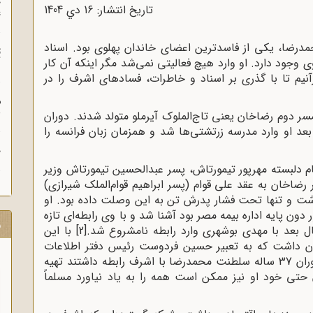
چ
تاریخ انتشار: 16 دي 1404
غ
درضا، یکی از فاسدترین اعضای خاندان پهلوی بود. اسناد
ت
وجود دارد. او وارد هیچ فعالیتی نمی‌شد مگر اینکه آن کار
آ
نیم تا با گذری بر اسناد و خاطرات، فسادهای اشرف را در
م
ش
ضا از همسر دوم رضاخان یعنی تاج‌الملوک آیرملو متولد شدند. دوران
 او وارد مدرسه زرتشتی‌ها شد و همزمان زبان فرانسه را
ح
م دلبسته مهرپور تیمورتاش، پسر عبدالحسین تیمورتاش وزیر
اه شد و چندی بعد در سال 1317 با نظر رضاخان به عقد علی قوام (پسر ابراهیم قوام‌الملک شیرازی)
داشت و تنها تحت فشار پدرش تن به این وصلت داده بود. او
مأمور دون پایه اداره بیمه مصر بود آشنا شد و با وی رابطه‌ای تازه
ر
ال بعد با مهدی بوشهری وارد رابطه نامشروع شد.
[2]
با این
دان داشت که به تعبیر حسین فردوست رئیس دفتر اطلاعات
شاهنشاهی: «اگر قرار شود لیست مردانی که در دوران 37 ساله سلطنت محمدرضا با اشرف رابطه داشتند تهیه
حتی خود او نیز ممکن است همه را به یاد نیاورد مسلماً