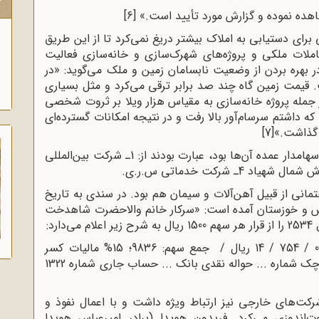
ک
اهده نموده و گزارش مورد تأیید است.»
[6]
رای دستیابی به املاک بیشتر دریغ نمی‌کرد تا از این طریق
عاملات ملکى و پروژه‌های شهرک‌سازی و خانه‌سازی فعالیت
بهره بردن از وضعیت نابسامان زمین و ملک می‌گوید: «در
. قیمت زمین گاه چند صد برابر ترقى می‌کرد و مثل بسیارى
ز جمله پروژه خانه‌سازی به مقیاس هزار ویلا بر ثروت شخصى
ه داشتم سرسام‌آور بالا رفت و در نتیجه امکانات گسترده‌ای
ن گذاشت.»
[7]
شرکت‌ها و مؤسسات عمرانى که اشرف مالک یا سهامدار عمده آن‌ها بود، عبارت بودند از: 1ـ شرکت بین‌المللی
ی از قبیل آهن‌آلات و سیمان هم بود. در سندی به تاریخ
مان فارس و خوزستان آمده است: «سرکار خانم والاحضرت شاهدخت
د:
سود: 9836 سهم نسبت به تمام مدت سال: 000 / 754 / 14 ریال / جمع سهم: 9836؛ 15% مالیات کسر
می‌شود. مانده خالص سود: 12541900 ریال که طی چک شماره ... حواله نقدی بانک ... حساب جاری شماره 1322
کت‌های خارجی نیز ارتباط ویژه داشت و با اعمال نفوذ و
ت‌اندوزی می‌کرد. فریدون هویدا (برادر امیرعباس هویدا