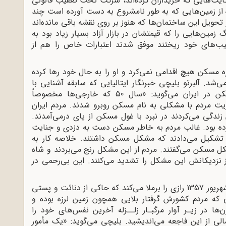
ایت‌هایی که خریداران کرده‌اند، شرکت تحت تعقیب قانونی
ده از زمین‌هایی که به طور نامشروع به دست آورده است چند
تحویل این ساختمان‌ها که هنوز بر روی نقشه باقی مانده‌اند
مین‌هایی را که قیمتشان در بازار آزاد بسیار زیاد بود به
جیب‌های خود ریختند موفق شدند اعتبارات خاص را هم از
ه مسکن هیچ اقدامی نمی‌کرد و او را به حال خود رها کرده
شد. آلبرتو بلیچی خبرنگار ایتالیایی که سابقه آشنایی با
اشرف پهلوی را داشت با اشاره به مشکل مسکن در ایران می‌گوید: «سال 50 که خارجی‌ها مخصوصاً
ثریت مردم با مشکلی به نام مسکن روبرو شدند. مردم ایران
دگی می‌کردند در نبرد با غول مسکن از پای درمی‌آمدند.
ده بود. غالب مردم به خاطر مسکن دست به دزدی و جنایت
 تشکیل می‌دادند که مشکل مسکن داشتند. خلاصه کار به
ل مسکن می‌گفتند. مردم از این مشکل رنج می‌بردند و شاه
نزدیکانش این مشکل را تشدید می‌کنند. این بی‌رحمی در
خبرنگار مذکور با اشاره به زلزله مهیب طبس در شهریور 1357 رازی را برملا می‌کند که حاکی از دنائت و پستی
ه مردم کشورش گرفتار بلایی همچون زمین‌ لرزه بوده و
‌ها در زیـر آوار مرگبـار زلــزله آخرین نفس‌های خود را
الی از این فاجعه می‌اندیشید. بلیچی می‌گوید: «یک مأمور