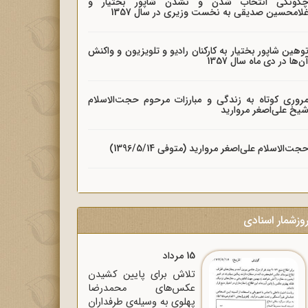
گونگی انتخاب شدن و نشدن شاپور بختیار و
لامحسین صدیقی به نخست وزیری در سال 1357
وهین شاپور بختیار به کارکنان رادیو و تلویزیون و واکنش
ن‌ها در دی ماه سال 1357
روری کوتاه به زندگی و مبارزات مرحوم حجت‌الاسلام
یخ علی‌اصغر مروارید
جت‌الاسلام علی‌اصغر مروارید (متوفی 1396/5/14)
وزشمار اسنادی
15 مرداد
تلاش برای پایین کشیدن
عکس‌های محمدرضا
پهلوی به وسیله‌ی طرفداران