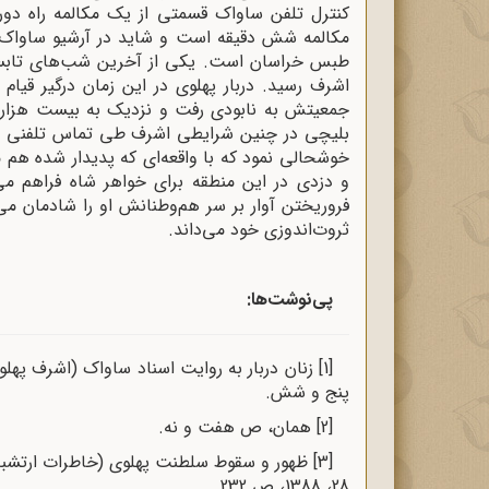
کنترل تلفن ساواک قسمتی از یک مکالمه راه دور
مکالمه شش دقیقه است و شاید در آرشیو ساواک ه
طبس خراسان است. یکی از آخرین شب‌های تابستان
اشرف رسید. دربار پهلوی در این زمان درگیر قیام
جمعیتش به نابودی رفت و نزدیک به بیست هزار نفر
بلیچی در چنین شرایطی اشرف طی تماس تلفنی با ش
خوشحالی نمود که با واقعه‌ای که پدیدار شده هم
و دزدی در این منطقه برای خواهر شاه فراهم می
فروریختن آوار بر سر هم‌وطنانش او را شادمان می
ثروت‌اندوزی خود می‌داند.
پی‌نوشت‌ها:
[1]
پنج و شش.
[2]
همان، ص هفت و نه.
[3]
ظهور و سقوط سلطنت پهلوی (خاطرات ارتشبد
28، 1388، ص 232.