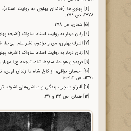
[4]
پهلوی‌ها (خاندان پهلوی به روایت اسناد)،
1378، ص 279.
[5]
همان، ص 278.
[6]
زنان دربار به روایت اسناد ساواک (اشرف پهلوی
[7]
اشرف پهلوى، من و برادرم، نشر علم، بى‌جا، 1375، ص 298ـ 299.
[8]
زنان دربار به روایت اسناد ساواک (اشرف پهلوی
[9]
فریدون هویدا، سقوط شاه، ترجمه ح.ا.مهران، انتشار
[10]
احسان نراقی، از کاخ شاه تا زندان اوین،
1372، ص 102-100.
[11]
آلبرتو بلیچی، زندگی و عیاشی‌های اشرف، ترجمه م.
[12]
همان، ص 36 و 37.