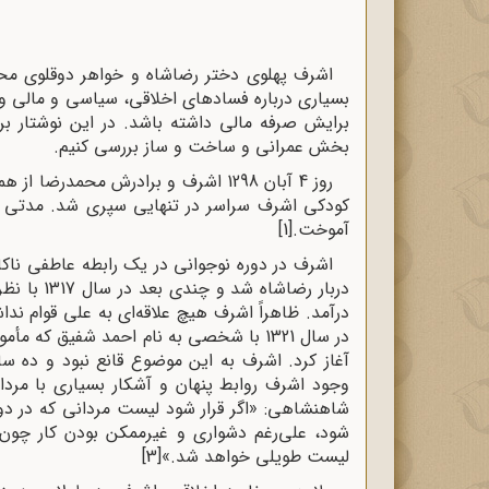
اشرف پهلوی دختر رضاشاه و خواهر دوقلوی محم
بسیاری درباره فسادهای اخلاقی، سیاسی و مالی وی 
برایش صرفه مالی داشته باشد. در این نوشتار برآ
بخش عمرانی و ساخت و ساز بررسی کنیم.
روز 4 آبان 1298 اشرف و برادرش محمدر
کودکی اشرف سراسر در تنهایی سپری شد. مدتی بعد
آموخت.
[1]
اشرف در دوره نوجوانی در یک رابطه عاطفی ناکا
دربار رضاش
درآمد. ظاهراً اشرف هیچ علاقه‌ای به علی قوام ن
در سال 1321 با شخصی به نام احمد شفیق که 
آغاز کرد. اشرف به این موضوع قانع نبود و ده س
وجود اشرف روابط پنهان و آشکار بسیاری با مر
شود، علی‌رغم دشواری و غیرممکن بودن کار چون 
لیست طویلی خواهد شد.»
[3]