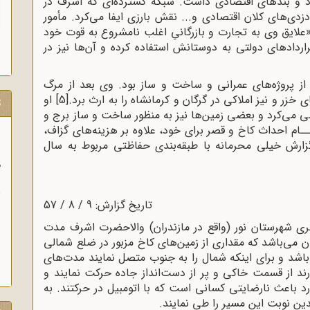
زد و بندهای اقتصادی داشت. شبکه گسترده‌ای که اشرف در
دزدی‌های کلان اقتصادی و... نقش بارزی ایفا می‌کرد. مأمور
«علایق وی به تجارت و بازرگانیِ اغلب نامشروع به قوت خود
ردادهای دولتی به دوستانش استفاده کرده و آن‌ها نیز در
 از پروژه‌های عمرانی و ساخت و ساز بود. وی بعد از مرگ
 خزر و نیز املاکی در گرگان و کرمانشاه را به ارث برد.
[5]
او
ت
 می‌کرد و بعضی زمین‌ها نیز به منظور ساخت و ساز برج و
ـام احداث کاخ و قصر برای خود، علاوه بر هزینه‌های گزاف،
زارش خیلی محرمانه با طبقه‌بندی حفاظتی مربوط به سال
و
آ
تاریخ گزارش: 9 / 8 / 57
تری شهرستان نور (واقع در مازندران) والاحضرت اشرف مدت
‌باشد که مقداری از زمین‌های کاخ مزبور در ضلع شمالی
اشد و برای اینکه شمال را به جنوب متصل نمایند مدت‌های
ورند از قسمت خاکی و پر از دست‌انداز جاده حرکت نمایند و
باعث نارضایتی کسانی‌ است که با اتومبیل در حرکتند. به
ن نوبت این مسیر را طی نمایند.