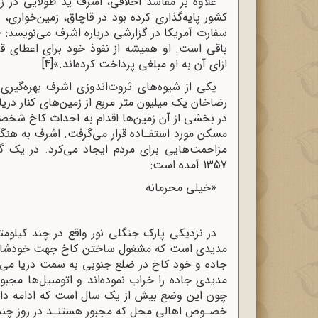
علاوه بر مفاسد اخلاقی، اشرف ید طولایی در 
کشور پایه‌گذاری کرده بود در قاچاق، زمین‌خواری، 
سفارت آمریکا در گزارشی درباره اشرف می‌نویسد: 
باقی است. او همیشه از نفوذ خود برای اعطای قرا
ازای آن به او مبلغی پرداخت کرده‌اند.»
[4]
یکی از شیوه‌‌های ثروت‌اندوزی اشرف بهره‌گیری
رضاخان یک میلیون متر مربع از زمین‌های کنار دریای
در بخشی از آن زمین‌ها اقدام به احداث کاخ شخصی
مسکن مورد استفـاده قرار می‌گرفت. اشرف به هنگـ
مزاحمت‌هایی برای مردم ایجاد می‌کرد. در یک گ
1357 آمده است:
«خیلی محرمانه
در نزدیکی پارک جنگلی نور واقع در چند کیلوم
مدیدی است که مشغول ساختن کاخ جهت خودشان می
جاده و خود کاخ در ضلع جنوبی به سمت دریا می‌ب
مدیدی جاده را خراب نموده‌اند و اتومبیل‌ها مجب
چون این وضع بیش از یک سال است که ادامه دارد 
خصـوص اهالی محل که مجبور هستنـد در روز چندی