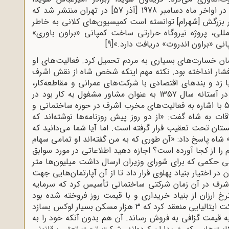
نخست‌وزیر شاه) در این رابطه می‌گوید: «جزوه‌ای در اواخر ماه دسامبر 1978 [آذر 57] در تهران منتشر شد که
زرگش [شهرام] توانسته است کمیسیون‌های کلانی به خاطر
لمللی، پروژه نیروگاه حرارتی ساخت کمپانی «براون باوری»
نی «براون اندروت» دریافت دارد.»
[9]
ن خسارت‌های بسیاری به مردم تحمیل کرد. فعالیت‌های او
ه فشار انداخته بود. نکته مهم اینکه شخص شاه از نقش اشرف
ا زد و بندهای اقتصادی با شرکت‌های عمرانی و مقاطعه‌کار،
بازار مسکن را نابود کرده است. احسان نراقی که در آستانه سال 1357 به عنوان مشاور مشغول به کار بود در
یکی از ملاقات‌های خود با شاه به تاریخ 22 آبان 57 با اشاره به فعالیت‌های مخرب اشرف در حوزه ساختمانی و
اقات به شاه گفت: «از دو روز پیش روزنامه‌ها نوشته‌اند که
ن تحت تعقیب قرار گرفته است. اما آیا شما می‌دانید که
 پاسخ داد: «آن طوری که به من گفته‌اند او تمامی سهام
را از کجا آورده است؟ اجازه دهید اطلاعاتی در مورد سوابق
 حکمی که برای شورای وزیران ارسال داشت میلیون‌ها متر
 در اختیار بنیاد پهلوی قرار داد تا از آن آپارتمان‌هایی جهت
شرف در آن زمان شرکتی ساختمانی تأسیس کرد که سرمایه
رخ ارزان از بنیاد خریداری و با قیمت روز فروخته شده بود
تأمین گردید. همین شرکت قراردادهایی با یک شرکت ایتالیایی منعقد کرد که 3 هزار مسکن بسیار لوکس بسازد
 قیمت گزافی به فروش رساند. آن هم بدون آنکه خود را به