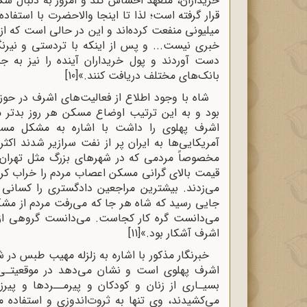
خریداران، متعهد احساس کند و امروز به دنبال شک
قرار گرفته است؛ لذا تا اینجا والاحضرت با استفا
میلیونی منفعت کرده‌اند و این در حالی است که از 
خبری نیست... و پس از اینکه با تردستی و نیرنگ ز
دست آوردند و پول خریداران آینده را نیز به 
بانک‌های مختلف دریافت کنند.»
[10]
شاه با وجود اطلاع از فعالیت‌های اشرف در حوز
بود و به این ترتیب اوضاع مسکن هر روز بدتر می‌
آمریکایی‌ها به ایران پر از نفت سرازیر شدند اک
مخصوصاً مردمی که در شهرهای بزرگ مثل تهران زن
قیمت بالای گرانی مسکن اعصاب مردم را خراب کر
می‌زدند. بیشترین مراجعین دادگستری را کسانی
جایی رسید که شاه هر جا که می‌رفت مردم از مشک
می‌دانست گره کار کجاست. می‌دانست گروهی از 
اشرف آشکار بود.»
[11]
اشرف پهلوی است و نشان می‌دهد در موقعیتـی ک
بسیـاری از زنان و کودکان و پیرمــردها و پیرزن
می‌کشیدند، وی تنها به ثروت‌اندوزی و استفاده م