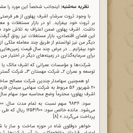
نظریه سه‌‌شنبه:
اینجانب شخصاً این مورد را مش
با وجود ثروت سرشار، اشرف پهلوی از هر فرصتی ب
بر ثروت خود بیفزاید. او در بازار مستغلات و م
داشت. اشرف پهلوى ضمن اعتراف به تلاش خود در 
این فضاى اقتصادى، بازار مستغلات نیز رونق گرفت
دیگر من نیز توانستم از طریق چند معامله ملکى ا
خود بیفزایم... در عرض چند سال قیمت زمین‌هایی ک
براى سرمایه‌گذاری در زمینه‌های دیگر در اختیار م
توسعه و عمران 2ـ شرکت مهستان 3ـ شرکت گسترش شمال شهیاد 4ـ شرکت خدماتى س.ر.ى.
او همچنین سهامدار چندین شرکت مصالح ساختمان
20 شهریور 56 مربوط به شرکت سهامی سی
اشرف پهلوی؛ محترماً وضع محاسبه سود سهام سال 2534 را از قرار هر سهم 1500 ریال به شرح زیر اعلام می‌دار
پرداخت می‌گردد.»
[8]
خواهر دوقلوی شاه در حوزه ساخت و ساز با شر
امضای قرارداد مقاطعه‌کاری با آن شرکت‌ها ثرو