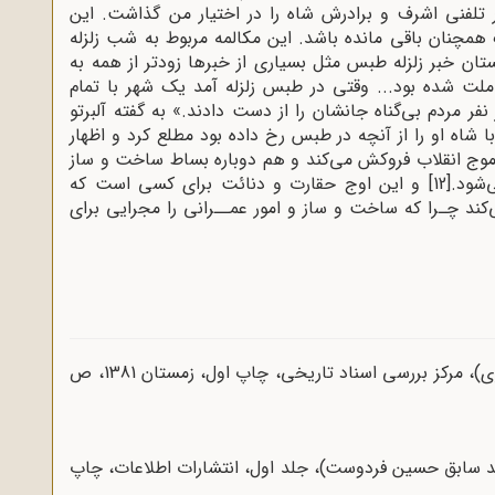
 تلفنی اشرف و برادرش شاه را در اختیار من گذاشت. این
مچنان باقی مانده باشد. این مکالمه مربوط به شب زلزله
 خبر زلزله طبس مثل بسیاری از خبرها زودتر از همه به
 ملت شده بود... وقتی در طبس زلزله آمد یک شهر با تمام
 مردم بی‌گناه جانشان را از دست دادند.» به گفته آلبرتو
اه او را از آنچه در طبس رخ داده بود مطلع کرد و اظهار
 موج انقلاب فروکش می‌کند و هم دوباره بساط ساخت و ساز
‌شود.
[12]
و این اوج حقارت و دنائت برای کسی است که
‌کند چـرا که ساخت و ساز و امور عمــرانی را مجرایی برای
زنان دربار به روایت اسناد ساواک (اشرف پهلوی)، مرکز بررسی اسناد تاریخی، چاپ اول، زمستان 1381، ص
 سابق حسین فردوست)، جلد اول، انتشارات اطلاعات، چاپ