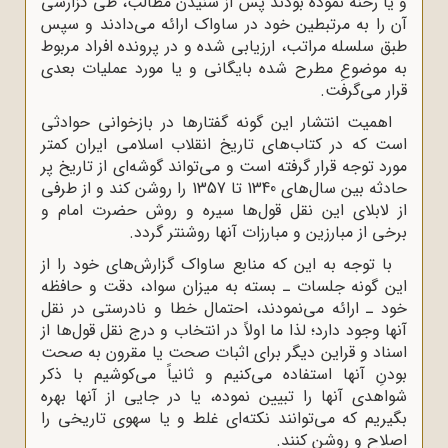
و یا رخنه نموده بودند پس از شنیدن مطالب، طی گزارشی
آن را به مرتبطین خود در ساواک ارائه می‌دادند و سپس
طبق سلسله مراتب، ارزیابی شده و در پرونده افراد مربوط
به موضوعِ مطرح شده بایگانی و یا مورد عملیات بعدی
قرار می‌گرفت.
اهمیت انتشار این گونه گفتارها در بازخوانی حوادثی
است که در کتاب‌های تاریخ انقلاب اسلامی ایران کمتر
مورد توجه قرار گرفته است و می‌تواند گوشه‌ای از تاریخ پر
حادثه بین سال‌های 1340 تا 1357 را روشن کند و از طرفی
از لابلای این نقل قول‌ها سیره و روش حضرت امام و
برخی از مبارزین و مبارزات آنها روشنتر گردد.
با توجه به این که منابع ساواک گزارش‌های خود را از
این گونه جلسات ـ بسته به میزان سواد، دقت و حافظه
خود ـ ارائه می‌نمودند، احتمال خطا و نادرستی در نقل
آنها وجود دارد؛ لذا ما اولاً در انتخاب و درج نقل قول‌ها از
اسناد و قراین دیگر برای اثبات صحت یا مقرون به صحت
بودنِ آنها استفاده می‌کنیم و ثانیاً می‌کوشیم با ذکر
شواهدی آنها را تبیین نموده، یا در جایی از آنها بهره
بگیریم که می‌توانند نکته‌ای غلط و یا سهوی تاریخی را
اصلاح و روشن کنند.