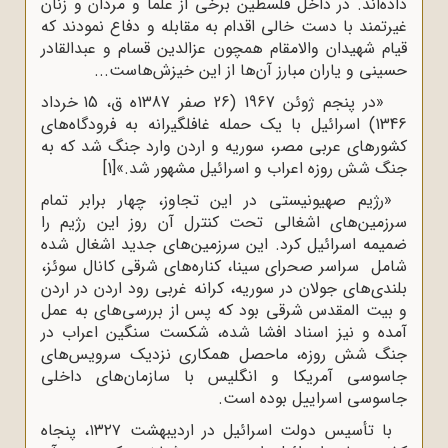
داده‌اند. در داخل فلسطین برخی از علما و مردان و زنان
غیرتمند با دست خالی اقدام به مقابله و دفاع نمودند که
قیام شهیدان والامقام همچون عزالدین قسام و عبدالقادر
حسینی و یاران مبارز آن‌ها از این خیزش‌هاست...
«در پنجم ژوئن 1967 (26 صفر 1387ه‌ ق، 15 خرداد
1346) اسرائیل با یک حمله غافلگیرانه به فرودگاه‌های
کشورهای عربی مصر، سوریه و اردن وارد جنگ شد که به
جنگ شش روزه اعراب و اسرائیل مشهور شد.»
[1]
«رژیم صهیونیستی در این تجاوز، چهار برابر تمام
سرزمین‌های اشغالی تحت کنترل آن روز این رژیم را
ضمیمه اسرائیل کرد. این سرزمین‌های جدید اشغال شده
شامل سراسر صحرای سینا، کناره‌های شرقی کانال سوئز،
بلندی‌های جولان در سوریه، کرانه غربی رود اردن در اردن
و بیت المقدس شرقی بود که پس از بررسی‌های به عمل
آمده و نیز اسناد افشا شده، شکست سنگین اعراب در
جنگ شش روزه، ماحصل همکاری نزدیک سرویس‌های
جاسوسی آمریکا و انگلیس با سازمان‌های داخلی
جاسوسی اسراییل بوده است.
با تأسیس دولت اسرائیل در اردیبهشت ۱۳۲۷، پنجاه