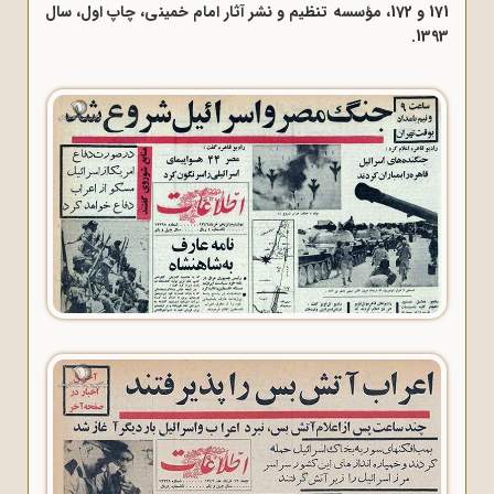
171 و 172، مؤسسه تنظیم و نشر آثار امام خمینی، چاپ اول، سال
1393.