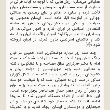
عملیاتی می‌سازد؛ ارزش‌هایی که با توجه به آیات قرآنی بر
حمایت از تمام مسلمانان، محرومان و مستضعفان جهان
تأکید کرده و مبارزه با ظالم را برای رسیدن به عدالتی
جهانی در اولویت قرار داده است. ایشان همچنین به
‌صراحت و مکرر در سخنرانی‌های خویش به سلطه
اقتصادی اسرائیل بر ایران اشاره و اظهار می‌کردند: اگر
روحانیان باشند، نمی‌گذارند اسرائیل اقتصاد ایران را قبضه
کند و کالاهای اسرائیلی بدون گمرک در ایران فروخته
شود.»
[3]
چند سند زیر درباره موضعگیری امام خمینی در قبال
جنگ شش روزه است. در سند اول ادعا شده که حضرت
امام با مخبر خبرگزاری عراق مصاحبه و یا گفتگویی داشته
و مطالبی علیه رژیم صهیونیستی و دولت ایران و
کشورهای عربی و اسلامی بیان داشته است. شکل گزارش
مذکور در سند اول به صورتی است که با شیطنت خواسته
چنین القا نماید که روابطی بین حضرت امام با رژیم عراق
و رهبر آن زمان مصر جمال عبدالناصر برقرار بوده است.
این خط القاء، از طرف دستگاه امنیتی شاه تا سال‌ها
ادامه یافت تا بلکه به خیال خود شائبه‌ای در ذهن و دل
طرفداران و دوستداران ایشان ایجاد نماید و با تحریک