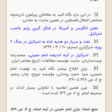
[1]
. در این باره نگاه کنید به مقاله‌ای پیرامون تاریخچه
مختصر اشغال فلسطین در همین سایت به نشانی:
نقش انگلیس و آمریکا در شکل گیری رژیم غاصب
اسرائیل
.
[2]
.
نفت و سرباز دو هدیه شاه به اسرائیل در جنگ ۶
روزه
، خبرگزاری تسنیم، 20 / 3 / 1399.
[3]
.
اسرائیل در آینه اندیشه امام خمینی
، محمدرضا
چیت‌سازیان، سایت مؤسسه مطالعات تاریخ معاصر ایران.
[4]
. برای اطلاع بیشتر نگاه کنید به: نهضت امام
خمینی، سید حمید روحانی، مؤسسه عروج، چاپ پنجم،
ج 2، ص 328 تا 360.
[5]
. عین همین اعلامیه با تفاوتی بسیار اندک در
صحیفه امام، ج 2، ص 139 آمده است.
منبع اسناد: یاران امام خمینی در آینه اسناد، ج 4، ص 138،