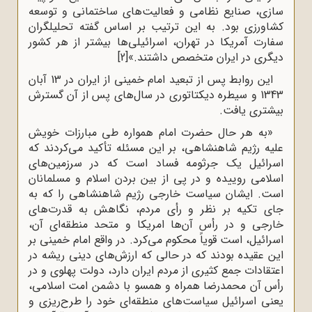
سازی، صنایع نظامی و فعالیت‌های ساختمانی و توسعه
کشاورزی بود. به این ترتیب بر اساس گفته تحلیلگران
سفارت آمریکا در تهران، اسرائیلی‌ها بیشتر از هر کشور
دیگری در ایران متخصص داشتند.»
[2]
این روابط پس از تبعید امام خمینی از ایران در 13 آبان
1343 و سیطره دیکتاتوری در سال‌های پس از آن گسترش
بیشتری یافت.
«به هر حال حضرت امام همواره طی مبارزات خویش
علیه رژیم شاهنشاهی، بر این مسئله تأکید می‌کردند که
اسرائیل یک جرثومه فساد است که در سرزمین‌های
اسلامی روییده و در پی از بین بردن اسلام و مسلمانان
است. ایشان سیاست خارجی رژیم شاهنشاهی را که به
جای تکیه بر نظر و رأی مردم، نگاهش به قدرت‌های
خارجی و در رأس آن‌ها امریکا و متحد منطقه‌ای‌ آن،
اسرائیل، است قویاً محکوم می‌کرد. در واقع امام خمینی بر
این عقیده بودند که در حالی که ارزش‌های دینی ریشه در
اعتقادات جمع کثیری از مردم ایران دارد، دولت پهلوی و در
رأس آن محمدرضا همراه و همسو با دشمن امت اسلامی،
یعنی اسرائیل سیاست‌های منطقه‌ای خود را طرح‌ریزی و