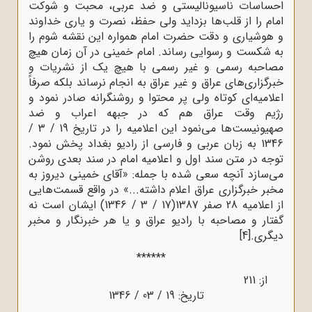
احساسات ناسیونالیستی و ضد عربی، محبت و شوکت
امام را از قلب‌ها بزداید ولی حفظ، نصرت و یاری خداوند
و هوشیاری و دقت حضرت امام همواره این نقشه شوم را
به شکست و رسوایی رساند. امام خمینی در آن زمان هیچ
مصاحبه رسمی و غیر رسمی با هیچ یک از نشریات و
خبرگزاری‌های عراق و غیر عراق به انجام نرساند بلکه صرفاً
اعلامیه‌ای کوتاه ولی پر محتوا و روشنگرانه صادر نمود و
رژیم وقت عراق هم که در جبهه اعراب و ضد
صهیونیست‌ها می‌نمود این اعلامیه را در تاریخ 19 / 3 /
1346 به زبان عربی و فارسی از رادیو بغداد پخش نمود.
توجه در متن سند اول و اعلامیه امام در سند بعدی روشن
می‌سازد آنچه سعی شده با جمله: «آقای خمینی دیروز به
مخبر خبرگزاری عراق اعلام داشته...» در واقع قسمت‌هایی
از اعلامیه 28 صفر 1387(17 / 3 / 1346) ایشان است نه
گفتار و مصاحبه با رادیو عراق و یا هر خبرنگار و مخبر
دیگری.
[4]
******
از: 211
تاریخ: 19 / 03 / 1346