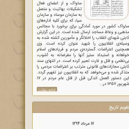
ساواک و از اعضای فعال
تشکیلات بهائیت و متصل
به سازمان موساد و سازمان
سیا، که برای کلیه اداره‌های
اواک‌ کشور در مورد آمادگی برای برخورد با مجالس
ذهبی و وعاظ مساجد ارسال شده است. در این گزارش
ابتی شهدای انقلاب را اخلالگر و مأمورین کشته شده به
سیله‌ی انقلابیون را شهید عنوان کرده است. وی
مچنین اعتراضات گسترده‌ی مردم و فریادهای اسلام
واهانه و استبداد ستیز آنها را مغرضانه به آشوب،
ی‌نظمی و قتل و غارت تعبیر کرده است. در انتهای سند
ابتی مجازات‌های قانونی مترتب بر اعتراضات مردمی را
تذکر شده و می‌خواهد که به انقلابیون نیز تفهیم گردد.
این دستور العمل اندکی قبل از قتل عام مردم در 17
هریور 1357 در...
ادامه مطلب
قویم تاریخ
17 مرداد 1298