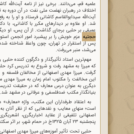
علمیه قم، می‌دانند. برخی نیز از نامه آیت‌الله 
اختلاف در رهبران نهضت ملی نفت در آن دوره به
آیت‌الله سیدابوالقاسم کاشانی فرستاد و او را به ر
شد. او علاوه بر دیدارهای مکرر با کاشانی، با
عمیقی بر حلبی برجای گذاشت. از آن پس، او دی
حجتیه
پس از استقرار در تهران، چون واعظ شناخته شده
می‌شد، منبر می‌رفت.
مهم‌ترین استاد تأثیرگذار و دگرگون کننده حلبی ر
که میرزا به مشهد رفت و شروع به تدریس کرد حلبی
گرفت. میرزا مهدی اصفهانی از مخالفان فلسفه و ع
این مخالفت را مکتوب امام زمان به میرزا مهدی 
دیگری به عنوان درس معارف که در حقیقت تدریس 
بنیانگذار مکتب ضدفلسفی و عرفانی در مشهد شد. او حدود ۲۰ سال شاگردانی در این ز
به اعتقاد طرفداران این مکتب، واژه «معارف» 
است؛ منهای معایب و نقدهایی که از نظر آنان به
اصفهانی تلفیقی از عقاید اخباریگری، اشعریگری،
پنجشنبه ۲۳ آبان ۱۳۲۵خ در حمام شهر، بر اثر سکته قلبی درگذشت.
حلبی تحت تأثیر آموزه‌های میرزا مهدی اصفهانی