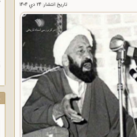
م
تاریخ انتشار: 24 دي 1404
س
ن
ش
ن
ش
ا
ر