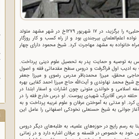
س
شیخ محمود تولایی، که بعدها نام خانوادگی «حلبی» را برگزید، در ۱۷ شهریور ۱۲۷۹خ در شهر مشهد متولد
م
ه اعلم‌العلمای بیرجندی بود و از راه کسب و کار روزگار
ث
مراه خانواده به مشهد مهاجرت کرد. شیخ محمود دارای چهار
و
ه
خ
پس به توصیه و حمایت پدر به تحصیل علوم دینی پرداخت.
ب
ف به ادیب اول فراگرفت و دروس سطح مقدماتی فقه و اصول
ث
 حاجی محقق، میرزا محمدباقر مدرس رضوی و میرزا جعفر
م
ج شیخ محمد نهاوندی و آیت‌الله حاج میرزا احمد کفایی بهره
 اسلامی و خواندن متونی چون اشارات و اسفار ابتدا در
ش
قه درس آقابزرگ شهیدی پیوست. او درس خارج فقه را در
رد. او مدتی به آموختن عرفان و علوم غریبه پرداخت و به
غاز جوانی به شیخ حسنعلی نخودکی اصفهانی را عامل این
ت
 به رسم رایج در حوزه‌های علمیه، به طلبه‌های دیگر دروس
س خود به خصوص در فلسفه و عرفان اشاره دارد و در زمانی