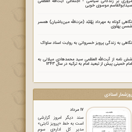
روری بر زندگانی سیاسی - اجتماعی آیت‌الله العظمی
یدابوالقاسم موسوی خویی
گاهی کوتاه به مهرداد پَهْلبُد (عزت‌الله مین‌باشیان) همسر
مس پهلوی
گاهی به زندگی پرویز خسروانی به روایت اسناد ساواک
ش نامه از آیت‌الله العظمی سید محمدهادی میلانی به
مام خمینی پیش از تبعید امام به ترکیه در سال 1343
وزشمار اسنادی
17 مرداد
سند دیگر امروز گزارشی
است به خط «پرویز ثابتی»
مدیر کل اداره‌ی سوم