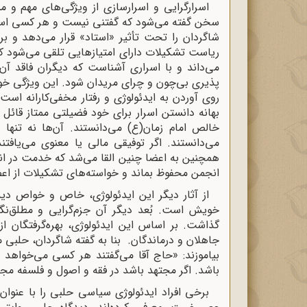
اسرارگرایی و اسرارسازی از ویژگی‌های مهم و 
سخن گفته می‌شود که گفتنی نیست و هر کسی استعد
شاگردان را تحت تأثیر «استاد» قرار می‌دهد و
ریاست تشکیلات دارای امتیازهایی تلقی می‌شود ک
می‌داند و با اسراری آشناست که دیگران فاقد آن
پذیری بی‌چون و چرای مریدان شود. این ویژگی خود 
روی آوردن به ایدئولوژی و رفتار مخفی‌کارانه ا
بهانه دانستن اسرار برای خود فضیلتی ممتاز قائ
خالص امام زمان(ع) می‌دانستند. آن‌ها نه تنها خ
می‌دانستند. اگر توفیقی مالی یا معنوی می‌یافتن
همچنین به اعضا چنین القا می‌شد که خدمت در ان
انجمن محفوظ بماند و خواسته‌های تشکیلات از اعض
از آثار دیگر این ایدئولوژی، خاص و خواص دی
خویش است. بُعد دیگر آن جزم‌گرایی و مطلق‌نگ
گذاشت. بر اساس این ایدئولوژی، بهره‌گرفتگان از
جاهلان و درماندگان. بنا به گفته شاگردان، حلبی 
بیاموزند: «حاج آقا می‌گفتند هر کسی می‌خواهد ا
باشد. اگر مجتهد باشد در فقه و اصول و فلسفه مجته
برخی افراد ایدئولوژی سیاسی حلبی را با عنوا