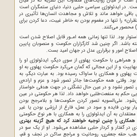
ی است از میان روایت‌های متفاوت این نظریه که در میان
ست. در ایدئولوژی سیاسی حلبی دنیا، دنیای ستمگران است
ال باقی خواهد ماند و تلاش و مجاهدت انسان‌ها تأثیری در
ران» را تنها در مغموم بودن به خاطر غیبت، دعا کردن برای
) محصور می‌کنند.
ستوار بود. لذا تنها زمانی همه امـور قابل اصلاح شدن است
 باشد. اگر چنین شد کارگزاران حکومت و منصوبان پایین
 اصلاح امور و برقراری عدل در جهان امید بست.
 همراهی با حکومت پهلوی از سوی دیگر، ایدئولوژی او را
 بهاییت و از این مجالی که گمان می‌کرد حکومت پهلوی به او
پهلوی و همکاری با ساواک رسیده بود. به عبارت دیگر، به
ود. وقتی همه حکومت‌ها جائر تصور شود و عزم و اراده‌ی
ی تصور نشود و در عین حال تشکّلی در جهت هدفی خواستار
ی حکم به منفعت‌طلبی خواهد داد. لذا هر حکومتی در عین
شود. على‌السویه تصور کردن حکومت‌ها و بلامرجح بودن
ر بودن فایده و سود در عمل، فارغ از ارزشی بودن یا غیر
عتقدان به آن ایدئولوژی را به همکاری با هر نوع حکومتی
 همکاری را چنین توجیه خواهند کرد که هیچ گزینه بهتری
 در گفتار و کردار حلبی مشاهده می‌شود. او از یک سو در
مذهب حقه جعفری، روحانیت و مراجع ساکن در نجف و قم،