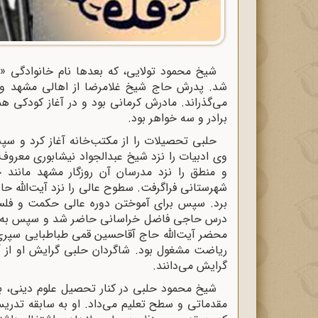
شد. پدرش حاج شیخ غلامرضا از اهالی مشهد و نواد
می‌گذراند. مادرش کرمانی بود و در آغاز کودکی ه
برادر و سه خواهر بود.
حلبی تحصیلات را از مکتب‌خانه آغاز کرد و س
وی ادبیات را نزد شیخ عبدالجواد نیشابوری معرو
و منطق را نزد مدرسان آن روزگار مشهد مانند
شهرستانی فراگرفت. سطوح عالی را نزد آیت‌الله حا
برد. سپس برای آموختن دوره عالی حکمت و فلسفه
درس حاجی فاضل خراسانی حاضر شد و سپس به حل
محضر آیت‌الله حاج آقاحسین قمی طباطبایی سپری ک
ریاضت مشغول بود. شاگردان حلبی گرایش او از آ
گرایش می‌دانند.
شیخ محمود حلبی در کنار تحصیل علوم دینی، بنا
مقدماتی و سطح تعلیم می‌داد. او به سابقه تدری