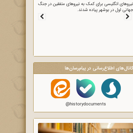
قرارداد 1919 که عملاً ایران را مستعمره انگلستان می‌کرد،
ه وسیله وثوق‌الدوله با انگلیسی‌ها امضا شد.
انال‌های اطلاع‌رسانی در پیام‌رسان‌ها
@historydocuments