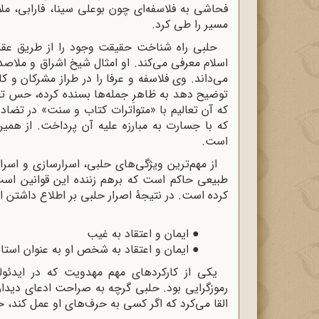
فحاشی به فلاسفه‌ای چون بوعلی سینا، فارابی، مل
مسیر را طی کرد.
حلبی راه شناخت حقیقت وجود را از طریق عقلی
اسلام معرفی می‌کند. او امثال شیخ اشراق و ملاصدر
می‌داند. وی فلاسفه و عرفا را در طراز مشرکان و کا
توضیح دهد به ظاهرِ جمله‌ها بسنده کرده، حس تعص
که آن تعالیم با «متواترات کتاب و سنت» در تضاد 
که با جسارت به مبارزه علیه آن پرداخت. از همین
است.
از مهم‌ترین ویژگی‌های حلبی، اسرارسازی و اسرارگ
طبیعی حاکم است که برهم زننده این قوانین است
کرده است. در نتیجۀ اصرار حلبی بر اطلاع داشتن ا
●
ایمان و اعتقاد به غیب
●
ایمان و اعتقاد به شخص او به عنوان استاد
یکی از کارکردهای مهم مهدویت که در ایدئول
رموزگرایی بود. حلبی گرچه به صراحت ادعای دیدار
القا می‌کرد که اگر کسی به حرف‌های او عمل کند، حت