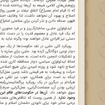
عصر غیبت، معرفی کرده‌اند. دیدگاه حلبی روایت
پژوهش‌های کلامی شیعه به آن‌ها پرداخته شده ا
که تا قیام امام عصر(ع) اتفاق نیفتد بر همین رو
اصلاح و بهبود آن نخواهد داشت، لذا وظایف «منتظ
ظهور، صدقه دادن و نذر کردن برای سلامتی امام(ع
ایدئولوژی حلبـی ساختارگـریز و بر فرد محوری ا
که یک فرد عادل و معصوم قدرت را در دست داشته
دستی نیز افرادی عادل خواهند بود؛ وگرنه نباید به
رویکرد کلی حلبی در نقد حکومت‌ها از یک سو و
دچار نوعی دوگانگی کرده بود. حلبی برای مبارزه با
و تشکیلات انجمن داده است، به حمایت از سلطنت 
لحاظ ایدئولوژی سیاسی دچار محافظه کاری شده ب
اصلاح نابود شود و روزنه امیدی برای هیچ اصلاح
حرکت و پیشرفت به هر قیمتی باشد چنین عمل‌گرای
اینکه بد است برای همکاری، خوب نیز تلقی می‌
هرکدام بر دیگری در یک رویکرد پراگماتیستی(معیا
ارزشی بودن آن، مصلحت‌گرایی، عمل‌گرایی صرف) م
سوق خواهد داد.
آن‌ها در حکومت‌های ظالم این
وجود ندارد
. از همین روست که تناقض‌های متعددی
برخی منابر خود برای نابودی دشمنان اسلام و 