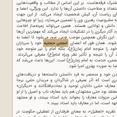
مشترک فرقه‌هاست. بر این اساس از مطالب و واقعیت‌هایی
اد و صلاحیت دانستن آن‌ها را ندارد. این ویژگی، اعضا و
 برای ریاست آن، کیش شخصیت ایجاد می‌کند. از این جهت
ه مشروعیت رهبری وی را تضمین می‌سازد، زیرا او چیزهایی
 دانش و توانایی هستند. همین می‌تواند زمینه‌ساز اطاعت
آثار دیگری را در تشکیلات ایجاد می‌کند که مهم‌ترین آن‌ها
ست. این نگرش همچنین موجب نوعی غرور می‌شود تا اعضا به
ل شوند. همان طور که اعضای
انجمن حجتیه
خود را سربازان
ود را متوجه امام زمان(ع)، بلکه امام را نیز متوجه خود
د آن را نتیجه و تأثیر نظر ویژه امام(ع) معرفی می‌کردند.
جمن، خدمت به امام زمان(ع) است. این‌ها باعث می‌شد که
ا به صورت بهتری اجرا شود.
دن خود و منحصر به فرد دانستن دانسته‌ها و دریافت‌های
ری است که اثر عمیقی در شاگردان و مریدان حلبی برجا
 معارف حلبی دانایان توحید و نجات‌یافتگانند و «دیگران»
معتقد بود حتی مجتهدان هم باید معارف ناب و اصیل را از او
ین جزوات معارف را بخواند باید استاد ببینند، و لو مجتهد
د است، اما در معارف باید استاد ببیند.»
ن نظریه «تعطیل»، به معنای طرفداری از تعطیلی حکومت در