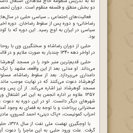
که به تدریس منظومه حاج ملاهادی اشتغال داشته
دو بخش منطق و فلسفه منظوم است. دوران تحصیل
رضاخانی؛ و دوره پس از سقوط رضاخان. دوره اخی
بود.
حلبی از دوران رضاشاه و سختگیری وی با روحان
در اواخر دهه ۱۳4۰ چندبار به صورت ملایم و در قالب ذکر خاطره بر بالای منبر به نقد دوران رضاشاه می‌پردازد.
می‌داند. او مدتی بعد از این واقعه، مشهد را ترک
دامداری می‌پردازد. بعد از سقوط رضاشاه، مسئو
گوهرشاد دعوت می‌کنند که در نهایت موجب ماندن
مسجد گوهرشاد نیز اشاره می‌کند. از آن پس وعظ 
۱۳۵۷ علاوه بر اداره انجمن به این امر اشتغال
شهرهای دیگر دانست. او در این دوره به دعوت عل
احزاب کمونیست، «پاک دینی» احمد کسروی، مادی
با اوجگ
گرفت. علت ورود حلبی به این ماجرا را دعوت آی