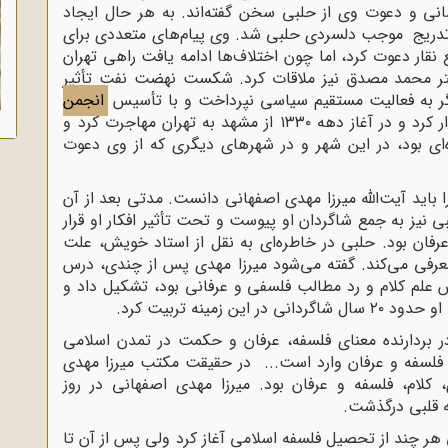
کاشانی و دعوت وی از حلبی سخن گفته‌اند. به هر حال ایجاد
 تدریج موجب دلسردی حلبی شد. وی پیام‌های متعددی برای
فع نقار دعوت کرد، اما چون اختلاف‌ها ادامه یافت راهی تهران
 دکتر محمد مصدق نیز ملاقات کرد. شکست نهضت نفت تأثیر
گر به فعالیت مستقیم سیاسی نپرداخت و با تأسیس
انجمن
عزم خویش را بر پیشبرد امور انجمن استوار کرد و در آغاز دهه ۱۳۳۰ از مشهد به تهران مهاجرت کرد و
‌ای بود، در این شهر و در شهرهای دیگری که از وی دعوت
ا باید آیت‌الله میرزا مهدی اصفهانی دانست. مدتی بعد از آن
 نیز به جمع شاگردان او پیوست و تحت تأثیر افکار او قرار
رفان بود. حلبی در خاطره‌ای به نقل از استاد خویش، علت
معرفی می‌کند. گفته می‌شود میرزا مهدی پس از چندی، درس
علم کلام و رد مطالب فلسفی و عرفانی بود، تشکیل داد و
مینه تربیت کرد.
در بردارنده معنای فلسفه، عرفان و حکمت در تمدن اسلامی
 فلسفه و عرفان وارد است... در حقیقت مکتب میرزا مهدی
 کلام، فلسفه و عرفان بود. میرزا مهدی اصفهانی در روز
 هر چند از تحصیل فلسفه اسلامی آغاز کرد ولی پس از آن تا