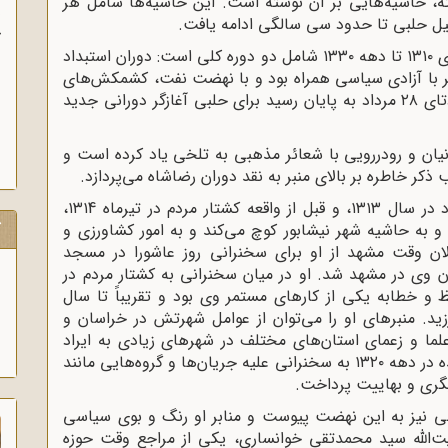
، حاشیه‌هایی بر آن نوشته است. این حاشیه‌ها شامل هر
 حلبی تا حدود سی سالگی ادامه یافت.
ب
فعالیت‌های اجتماعی ـ سیاسی حلبی در سال‌های ۱۳۱۰ تا دهه ۱۳۳۰ شامل دو دوره کلی است: دوران استبداد
ر با آزادی سیاسی همراه بود و با نهضت نفت، کشمکش‌های
سیاسی در ایران به اوج رسید. این دوره که با کودتای ۲۸ مرداد به پایان رسید برای حلبی آغازگر دورانی جدید
یان و رودررویی با شعائر مذهبی به تلخی یاد کرده است و
حلبی قدیم‌ترین منبر خود را در مسجد گوهرشاد در سال ۱۳۱۳، و قبل از واقعه کشتار مردم در تیرماه ۱۳۱4،
ک
 و به حاشیه شهر نیشابور کوچ می‌کند و به امور کشاورزی و
لان وقت مشهد از او برای سخنرانی روز عاشورا در مسجد
 وی در مشهد شد. او در میان سخنرانی به کشتار مردم در
و خطابه یکی از کارهای مستمر وی بود و تقریباً تا سال
 ورزید. منبرهای او را می‌توان از عوامل شهرتش در خراسان و
ما و زعمای استان‌های مختلف در شهرهای زیادی به ایراد
سخنرانی پرداخت و با توجه به فضای به وجود آمده در دهه ۱۳۲۰ به سخنرانی علیه جریان‌ها و گروه‌هایی مانند
گری و بهاییت پرداخت.
یری نهضت ملی نفت از سال ۱۳۲۸، حلبی نیز به این نهضت پیوست و منابر او رنگ و بوی سیاسی
ت‌الله سید محمدتقی خوانساری، یکی از مراجع وقت حوزه