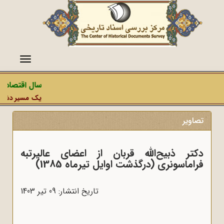
منو
سال اقتصاد مق
یک مسیر دشمن، ع
تصاویر
دکتر ذبیح‌الله قربان از اعضای عالیرتبه
فراماسونری (درگذشت اوایل تیرماه 1385)
تاریخ انتشار: 09 تير 1403