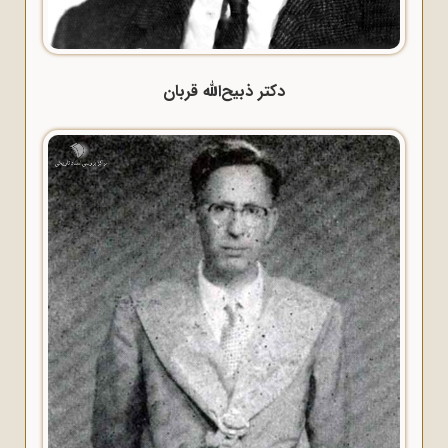
دکتر ذبیح‌الله قربان