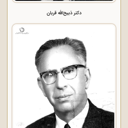
دکتر ذبیح‌الله قربان