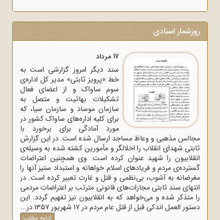
روزشمار اسنادی
17 مرداد
سند دیگر امروز گزارشی است به
خط «پرویز ثابتی» مدیر کل اداره‌ی
سوم ساواک و از اعضای فعال
تشکیلات بهائیت و متصل به
سازمان موساد و سازمان سیا، که
برای کلیه اداره‌های ساواک‌ کشور در
مورد آمادگی برای برخورد با
مجالس مذهبی و وعاظ مساجد ارسال شده است. در این گزارش
ثابتی شهدای انقلاب را اخلالگر و مأمورین کشته شده به وسیله‌ی
انقلابیون را شهید عنوان کرده است. وی همچنین اعتراضات
گسترده‌ی مردم و فریادهای اسلام خواهانه و استبداد ستیز آنها را
مغرضانه به آشوب، بی‌نظمی و قتل و غارت تعبیر کرده است. در
انتهای سند ثابتی مجازات‌های قانونی مترتب بر اعتراضات مردمی
را متذکر شده و می‌خواهد که به انقلابیون نیز تفهیم گردد. این
دستور العمل اندکی قبل از قتل عام مردم در 17 شهریور 1357 در...
ادامه مطلب