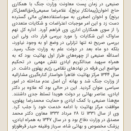
صنیعی در زمان پست معاونت وزارت جنگ با همکاری
حاج اخوان(پیمانکار برنج)، غلامرضا سمیعی(حق‌العمل‌کار
برنج) و اخوان اصغری به سوءاستفاده‌های مالی گسترده
دست زد و این امر موجبات اعتراضات و شکایات متعددی
را از سوی همکاران اداری وی فراهم آورد. اداره کل نهم
ساواک این شکایات را مورد بررسی قرار داد، ولی این
بررسی صریح نه تنها تزلزلی در وضع او به وجود نیاورد،
بلکه دو ماه بعد در دولت علم به وزارت جنگ رسید.
اسدالله صنیعی از چهره‌های طراز اول بهائیت بود که به
همراه سپهبد عبدالکریم ایادی نقش مهمی در تحکیم
مواضع این فرقه در نهادهای نظامی رژیم پهلوی داشت. در
سال 1344 مرکز بهائیت ظاهراً خواستار کناره‌گیری مشارالیه
از وزارت جنگ شد و بهانه آن اصل عدم مداخله در امور
سیاسی عنوان گردید. این در حالی بود که علاوه بر دکتر
ایادی، عناصر بهائی بر دولت هویدا تسلط جدی داشتند.
مع‌هذا صنیعی با کمک ایادی و حمایت محمدرضا پهلوی،
موافقت مرکز بهائیت با ادامه خدمت خود را جلب کرد.
وی از سال 1331 تا 28 مرداد 1332 معاون دکتر محمد
مصدق در وزارت دفاع بود و در سال 1347 به همراه ایادی،
پزشک مخصوص و بهائی شاه، سرباز وظیفه حیدر قره‌قوزلو