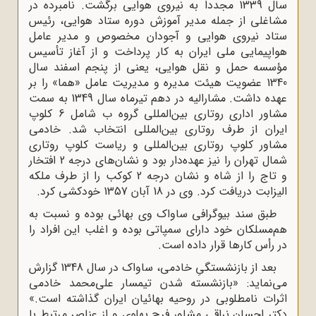
سال 1339 مجدداً به نیروی هوایی برگشت. نامبرده در
مشاغلی از جمله مدیر آموزش دوره ستاد هوایی، رئیس
ستاد نیروی هوایی و آجودان مخصوص و مدیر عامل
هواپیمایی ملی ایران به کار پرداخت و از آغاز تأسیس
مؤسسه حمل و نقل هوایی، یعنی از پنجم اسفند سال
1340 عضویت هیئت مدیره و مدیریت عامل «هما» را بر
عهده داشت. مشارالیه در دهم تیرماه سال 1349 به سمت
مشاور اداری روتاری بین‌المللی گروه ب شامل 6 کلوپ
ایران از طرف روتاری بین‌المللی انتخاب شد. خادمی
مشاور کلوپ روتاری بین‌المللی و ریاست کلوپ روتاری
شمال تهران را نیز عهده‌دار بود و نشان‌های درجه 2 افتخار
و تاج را از شاه و نشان درجه 2 کوکب را از طرف ملکه
الیزابت دریافت کرد. وی در 18 آبان 1357 خودکشی کرد.
طبق سند بیوگرافی ساواک وی بهائی بوده و نسبت به
هم‌مسلکان خود دارای سمپاتی بوده و اغلب این افراد را
در رأس کارها قرار داده است.
بعد از بازنشستگیِ خادمی، ساواک در سال 1348 گزارش
می‌نماید: «بازنشسته شدن تیمسار علی‌محمد خادمی
اثرات نامطلوبی در روحیه بهائیان ایران گذاشته است.»
دکتر احسان نراقی مشاور فرح پهلوی و از عناصر مرتبط با