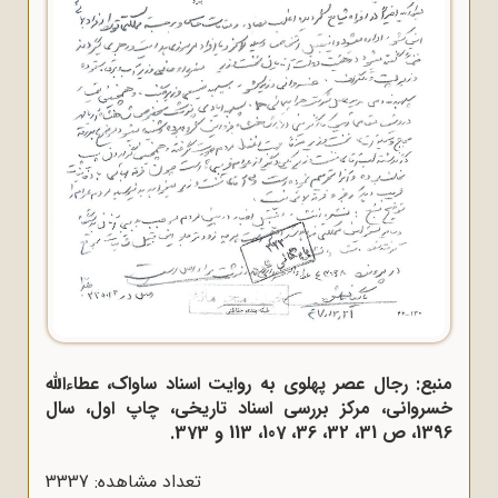
منبع: رجال عصر پهلوی به روایت اسناد ساواک، عطاءالله
خسروانی، مرکز بررسی اسناد تاریخی، چاپ اول، سال
1396، ص 31، 32، 36، 107، 113 و 373.
تعداد مشاهده: 3337