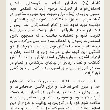
کاشانی(ره)، فدائیان اسلام و گروه‌های مذهبیِ
استقلال‌خواه، از تحرکات مرحوم آیت‌الله العظمی سید
حسین بروجردی(ره) ـ برای تقویت بنیه دینی و مذهبی در
آحاد مردم و مبارزه با تشکیلات کمونیستی و الحادی ـ
بهائیت مورد توجه تام و تمام استعمارگران بود. پس از
فوت آن مرجع عالی‌قدر و آغاز نهضت امام خمینی(ره)
تقویت گروه و تشکیلات بهائیت ـ که همچون بازوی
استعمار در رسیدن به اهداف مورد نظر عمل می‌کرد ـ مورد
توجه تام و تمام سلطه‌گران بود. این توجه هر چند از بدو
تشکیل این گروه دنبال می‌شد ولی با گذشت زمان و
ازدیاد اشتهای جهان‌خوارگی استعمارگران، رو به افزایش
گذاشت و تعداد زیادی از بهائیان سرشناس و گمنام در
مصادر امور اجرایی و برنامه‌ریزی‌های کلان و خُردِ کشور
قرار گرفتند.
افراد دنیاطلب، طمّاع و حریصی که دنائت نفسشان
حد و مرزی نمی‌شناخت و برای تأمین جاه‌طلبی‌ها و
عیاشی‌های خود حاضر به دادن هر امتیاز و به دست
آوردن هر سقوط و هبوطی بودند و راه میانبر رسیدن به
مقاصد شوم خود را در گرویدن به بهائیت و خروج از دین
اسلام یافتند که البته هیچ‌گاه نیز به آن مقید و پایبند