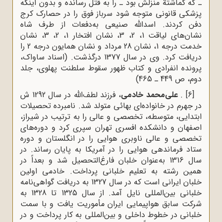
ـ که گماشتة منزلش بود ـ را به قتل رسانده و بدون اینکه
پزشکی قانونی متوجه شود سرباز فوق را در حصارک کرج
دفن کردند. اسدالله صنیعی به‌دفعات از طرف شاه
نشان‌های لیاقت 1، 2، 3، نشان افتخار 1، 2، 3، نشان
خدمت درجه 1، نشان 28 مرداد و نشان همایون درجه 2 را
دریافت کرد. وی در سال 1377 درگذشت. (اسناد ساواک،
پرونده انفرادی و کتاب ظهور سقوط سلطنت پهلوی، جلد
دوم، ص 449 ـ 465)
[6]
.
علی‌محمد خادمی
، فرزند لطف‌الله در سال 1292 ش
در جهرم در خانواده‌ای بهائی متولد شد. نامبرده تحصیلات
ابتدایی، متوسطه، تخصصی و عالی را به ترتیب در شیراز،
اصفهان و دانشکده افسری تهران سپری کرد و دوره‌های
تخصصی و عالی ناوبری هوایی را در انگلستان و دوره
ستاد فرماندهی هوایی را در آمریکا به پایان رساند. در
سال 1316 به‌عنوان خلبان فارغ‌التحصیل شد و بعداً در
همین رشته به تعلیم خلبانی پرداخت. خادمی اولین
خلبان ایرانی است که در سال 1327 به دریافت گواهی‌نامه
خلبانی بین‌المللی نایل آمد. از سال 1325 تا 1328 به
شرکت سابق هواپیمایی ایران مأموریت یافت و با سمت
خلبانی در خطوط داخلی و بین‌المللی به کار پرداخت و در