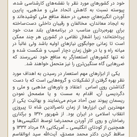
خود در کشورهای مورد نظر با نقشه‌های کارشناسی شده،
پیوسته نسبت به کاهش اتحاد ملی و مذهبی، پایین
آوردن انگیزه‌های جمعی در حفظ منافع ملی کوشیده‌اند و
به ایجاد معاندان، مخالفان و رقیبان داخلیِ دست‌ساخته
برای بهره‌برداری مناسب در برنامه‌های بلند مدت خود
پرداخته‌اند؛ زیرا اشغال نظامی در کشوری هر چند ممکن
است تا زمانی جوابگوی نیازهای اولیه باشد ولی غالباً در
میانه راه و یا در طول زمان دچار آسیب و شکست شده و
نه تنها کشورهای استعمارگر به منافع خود نمی‌رسند که
ضررهایی گاه سنگین‌تری را نیز متحمل خواهند شد.
یکی از ابزارهای مهم استعمار در رسیدن به اهداف مورد
نظر بهره گرفتن از تشکیلات و گروه‌هایی است که با دست
گذاشتن روی اساس اعتقاد و باورهای مذهبی و ملی و
دگردیسی آن، اقدام به سست و یا مضمحل نمودن
ریسمان پیوند بین آحاد مردم می‌نمایند و بهائیت یکی از
مهمترین این ابزرارها از زمان ناصرالدین شاه تا پیروزی
انقلاب اسلامی در ایران بود. از شهریور 1320 و برکناری
رضاخان و روی کار آوردن محمدرضا توسط انگلیسی‌ها و
همچنین از کودتای انگلیسی ـ آمریکایی 28 مرداد 1332 و
ساقط کردن دکتر محمد مصدق، آیت‌الله سید ابوالقاسم