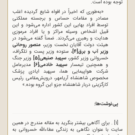
توجه بوده است.
«به‌طوری که اخیراً در افواه شایع گردیده اغلب
مصادر و مقامات حساس و برجسته مملکتی
توسط افراد بهایی این کشور اداره می‌شود و این
قبیل اشخاص وسیله مراکز و یا افراد مرموزی
هدایت و رهبری می‌گردند. ضمناً گفته می‌شود در
هیئت دولت آقایان نخست وزیر،
منصور روحانی
وزیر آب و برق
[4]
، ستوده وزیر پست و تلگراف،
خسروانی وزیر کشور،
سپهبد صنیعی
[5]
وزیر جنگ
و همچنین تیمسار
سپهبد خادمی
[6]
مدیرعامل
شرکت هواپیمایی هما، سپهبد ایادی پزشک
مخصوص شاهنشاه آریامهر، درویش‌مقامی رئیس
کارگزینی دربار شاهنشاه جزو این گروه بوده.»
پی‌نوشت‌ها:
[1]
. برای آگاهی بیشتر بنگرید به مقاله مندرج در همین
سایت با عنوان:
نگاهی به زندگی عطاءالله خسروانی به