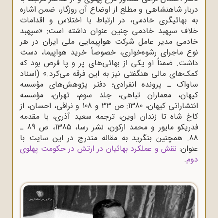
دربار شاهنشاهی و مطلع از اوضاع آن روزگار، ضمن اشاره
به بهائیگری خادمی، در ارتباط با اختلاس و اقدامات
خلاف سپهبد خادمی چنین عنوان داشته است: «سپهبد
خادمی مدیر عامل شرکت هواپیمایی ملی ایران در هر
نوع ماجرای رشوه‌خواری، خصوصاً خرید هواپیما، دست
داشت. ضمناً او یکی از بهائی‌های پر و پا قرص بود که
کمک‌های مالی هنگفتی نیز به این فرقه می‌کرد.» (اسناد
ساواک ـ پرونده انفرادی؛ دفتر پژوهش‌های مؤسسه
کیهان، معماران تباهی، جلد سوم، تهران، مؤسسه
انتشاراتی کیهان، 1380: ص 33 و 108 و نراقی، احسان، از
کاخ شاه تا زندان اوین، ترجمه سعید آذری، با مقدمه
فدریکو مایور و محمد ارکون، نشر رسا، 1385، ص 89 ـ
88. همچنین بنگرید به مقاله مندرج در این سایت با
عنوان:
نقش و عملکرد بهائیان در ارتش در حکومت پهلوی
دوم
.