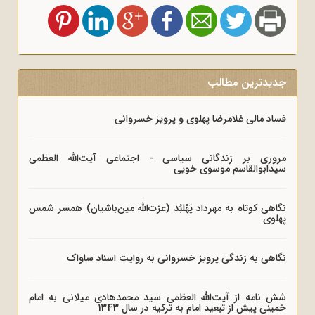
جدیدترین مطالب
فساد مالی غلامرضا پهلوی و پرویز خسروانی
مروری بر زندگانی سیاسی - اجتماعی آیت‌الله العظمی
سیدابوالقاسم موسوی خویی
نگاهی کوتاه به مهرداد پَهْلبُد (عزت‌الله مین‌باشیان) همسر شمس
پهلوی
نگاهی به زندگی پرویز خسروانی به روایت اسناد ساواک
شش نامه از آیت‌الله العظمی سید محمدهادی میلانی به امام
خمینی پیش از تبعید امام به ترکیه در سال 1343