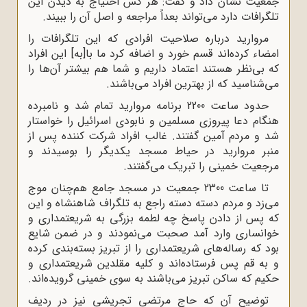
جمعیت نشان داد و گفت: هر کس احتیاج به دیدن این
تلگرافات دارد می‌تواند بعداً مراجعه و اصل آن را ببیند.
مروارید درباره صلاحیت افرادی که این تلگرافات را
امضاء کرده‌اند قسم خورد و اضافه کرد ما با[به] این افراد
که بی‌نظر هستند اعتماد داریم و شما هم بیشتر آن‌ها را
می‌شناسید که از بهترین افراد می‌باشند.
حدود ساعت 2200 برنامه مروارید تمام شد و نامبرده
هنگام دعا پیروزی مسلمین و نابودی اسرائیل را خواستار
شد و مردم آمین گفتند. غالب افراد شرکت ‌کننده پس از
منبر مروارید در حیاط مسجد یکدیگر را بوسیدند و
مرجعیت خمینی را تبریک می‌گفتند.
تا ساعت 2300 جمعیت در مسجد جامع هم‌چنان موج
می‌زد و مردم دسته دسته راجع به تلگراف شاهنشاه و این
که پس از دادن پاسخ چه لطمه بزرگی به شریعتمداری و
خوانساری وارد آمد صحبت می‌نمودند و در ضمن شایع
بود که رساله‌های شریعتمداری را از تبریز بسته‌بندی کرده
و به قم پس فرستاده‌اند و کلیه مقلدین شریعتمداری و
حکیم که ساکن تبریز می‌باشند به سوی خمینی گرویده‌اند.
توضیح آن که حاج مرتضی تجریشی نیز در ردیف