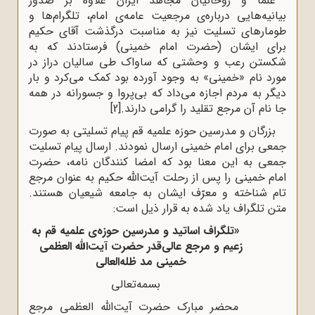
علما و روحانیان مجاهد ایران علاوه بر صدور
بیانیه‌هایی درباره‌ی مرجعیت عامه‌ی امام، تلگرام‌ها و
طومارهای تسلیت نیز به مناسبت درگذشت آقای حکیم
برای ایشان (حضرت امام خمینی) فرستادند که به
شکستن رعب و وحشتی که ساواک طی سالیان دراز در
مورد نام «خمینی» به وجود آورده بود کمک می‌کرد و بار
دیگر به مردم اجازه می‌داد که بی‌پروا و جسورانه در همه
جا نام آن مرجع تقلید را گرامی دارند.
[2]
بزرگان و مدرسین حوزه علمیه قم پیام تسلیتی به صورت
جمعی برای امام خمینی ارسال نمودند. ارسال پیام تسلیت
جمعی به این معنا بود که امضا کنندگان نامه، حضرت
امام خمینی را پس از رحلت آیت‌الله حکیم به عنوان مرجع
تام شناخته و معرّف ایشان به جامعه شیعیان هستند.
متن تلگراف یاد شده به قرار ذیل است:
«تلگراف اساتید و مدرسین حوزه‌ی علمیه قم به
زعیم و مرجع عالی‌قدر حضرت آیت‌الله العظمی
خمینی مد ظله‌العالی
بسمه‌تعالی
محضر مبارک حضرت آیت‌الله العظمی مرجع