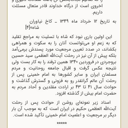
اخروی است از درگاه خداوند قادر متعال مسئلت
داریم.
به تاریخ 12 خرداد ماه 1349 ـ کاخ نیاوران
شاه»
[4]
این اولین باری نبود که شاه با تسلیت به مراجع تقلید
که به زعم او می‌توانست آنان را به سکوت و همراهی
بکشاند، در صدد تعیین مرجعیت مورد پسندش برمی‌آمد
بلکه پیش از آن نیز در رحلت آیت‌الله العظمی سید حسین
بروجردی در فروردین 1340 همین ترفند را به کار بست ولی
نتیجه عکس گرفت و اقبال جامعه روحانیت و مردم
مسلمان ایران و سایر کشورها به امام خمینی پس از
رحلت آن عالم گرانقدر رو به فزونی و گسترش گذاشت و
حوادث سال 41 تا 43 بر ارادت مقلدین و آحاد مردم به
حضرت امام بیش از گذشته افزود.
اسناد زیر نمونه‌ای روشن از حوادث پس از رحلت
آیت‌الله العظمی حکیم در ایران است که به موجب آن بار
دیگر بر مرجعیت و اعلمیت امام خمینی تأکید شده است.
*****