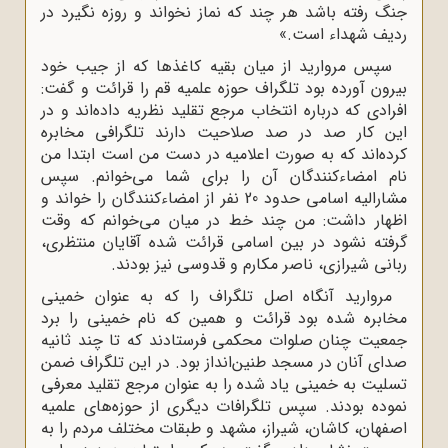
جنگ رفته باشد هر چند که نماز نخواند و روزه نگیرد در
ردیف شهداء است.»
سپس مروارید از میان بقیه کاغذها که از جیب خود
بیرون آورده بود تلگراف حوزه علمیه قم را قرائت و گفت:
افرادی که درباره انتخاب مرجع تقلید نظریه داده‌اند و در
این کار صد در صد صلاحیت دارند تلگرافی مخابره
کرده‌اند که به صورت اعلامیه در دست من است ابتدا من
نام امضاءکنندگان آن را برای شما می‌خوانم. سپس
مشارالیه اسامی حدود 20 نفر از امضاءکنندگان را خواند و
اظهار داشت: من چند خط در میان می‌خوانم که وقت
گرفته نشود در بین اسامی قرائت‌ شده آقایان منتظری،
ربانی شیرازی، ناصر مکارم و قدوسی نیز بودند.
مروارید آنگاه اصل تلگراف را که به ‌عنوان خمینی
مخابره شده بود قرائت و همین که نام خمینی را برد
جمعیت چنان صلوات محکمی فرستادند که تا چند ثانیه
صدای آنان در مسجد طنین‌انداز بود. در این تلگراف ضمن
تسلیت به خمینی یاد شده را به ‌عنوان مرجع تقلید معرفی
نموده بودند. سپس تلگرافات دیگری از حوزه‌های علمیه
اصفهان، کاشان، شیراز، مشهد و طبقات مختلف مردم را به