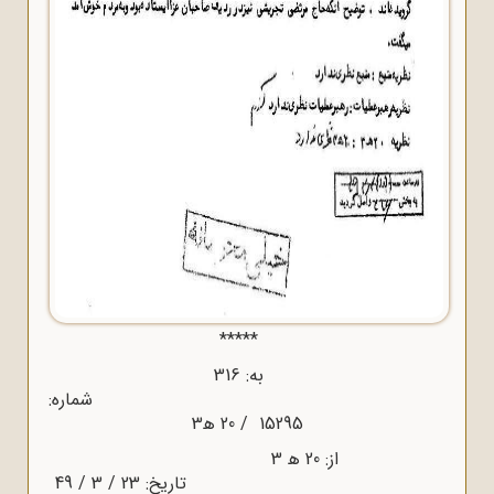
*****
به: 316
شماره:
15295 / 20 ﻫ‌3
از: 20 ﻫ‌ 3
تاریخ: 23 / 3 / 49