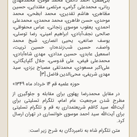
بنی‌فضل، احمد دانش، محمد مؤمن، محمدمهدی
ربانی، محمدعلی گرامی، مرتضی مقتدایی، حسین
مظاهری، هاشم تقدیری، محمد ابطحی، محمد
موحدی، حسن طاهری، محمد محمدی، محمدعلی
احمدی، یعقوب موسوی زنجانی، عباس محفوظی،
صالحی نجف‌آبادی، ابراهیم امینی، رضا توسلی،
یوسف صانعی، یحیی انصاری، شیخ محمد
واصف، حسین شب‌زنده‌دار، حسین تربیت،
اسمعیل عابدی، حسین مدادی، مهدی شاه‌آبادی،
محمدعلی فیض، علی قدوسی، جلال گلپایگانی،
علی‌اکبر مسعودی، محمدتقی مصباح یزدی، سید
مهدی شریفی، محی‌الدین فاضل.
[3]
حوزه علمیه قم 14 خرداد ماه 1349»
در مقابل محمدرضا پهلوی برای مقابله و جلوگیری از
مطرح شدن مرجعیت عام امام، تلگرام تسلیتی برای
آیت‌الله سید کاظم شریعتمداری به قم و تلگرام تسلیتی
برای آیت‌الله سید احمد موسوی خوانساری در تهران ارسال
کرد.
متن تلگرام شاه به نامبردگان به شرح زیر است: