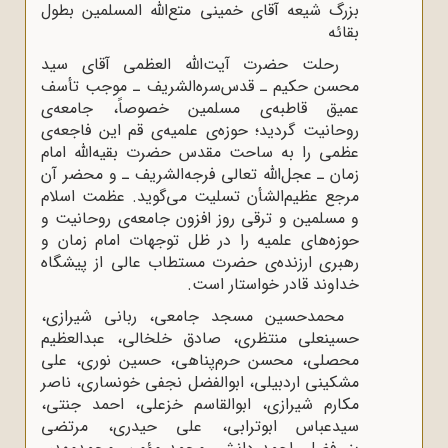
بزرگ شیعه آقای خمینی متع‌الله المسلمین بطول
بقائه
رحلت حضرت آیت‌الله العظمی آقای سید
محسن حکیم ـ قدس‌سره‌الشریف ـ موجب تأسف
عمیق قاطبه‌ی مسلمین خصوصاً، جامعه‌ی
روحانیت گردید؛ حوزه‌ی علمیه‌ی قم این فاجعه‌ی
عظمی را به ساحت مقدس حضرت بقیه‌الله امام
زمان ـ عجل‌الله تعالی فرجه‌الشریف ـ و محضر آن
مرجع عظیم‌الشأن تسلیت می‌گوید. عظمت اسلام
و مسلمین و ترقی روز افزون جامعه‌ی روحانیت و
حوزه‌های علمیه را در ظل توجهات امام زمان و
رهبری ارزنده‌ی حضرت مستطاب عالی از پیشگاه
خداوند قادر خواستار است.
محمدحسین مسجد جامعی،‌ ربانی شیرازی،
حسینعلی منتظری، صادق خلخالی، عبدالعظیم
محصلی، محسن حرم‌پناهی، حسین نوری، علی
مشکینی اردبیلی، ابوالفضل نجفی خونساری، ناصر
مکارم شیرازی، ابوالقاسم خزعلی، احمد جنتی،
سیدعباس ابوترابی، علی حیدری، مرتضی