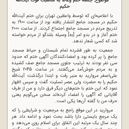
موضوع: جلسه ختم وعاظ به مناسبت فوت آیت‌الله
حکیم
با اعلامیه‌ای که توسط واعظین تهران برای ختم آیت‌الله
حکیم در مسجد جامع انتشار یافته بود از ساعت 1900 به
تدریج مردم در مسجد جامع اجتماع کردند. از ساعت 2000
ختم آغاز و در بدو امر [به] وسیله بلندگو از مردم خواسته
شد که کسی شعار ندهد.
جمعیت به طور فشرده تمام شبستان و حیاط مسجد
جامع را پر کرده بود و امضاءکنندگان آگهی ختم که حدود
سی نفر بودند به ترتیب جلوی مسجد جامع صف کشیده
و به مردم خوش‌آمد می‌گفتند. در ساعت 2045 شیخ
علی‌اصغر مروارید به منبر رفت و ابتدا درگذشت آیت‌الله
حکیم را به حضرت ولی عصر تسلیت گفت و سپس اظهار
نمود که: این ختم با ختم‌های دیگر فرق دارد و من از طرف
آقایانی که آگهی را امضاء کرده‌اند سخن می‌گویم یعنی
حرف من با گفته آن‌ها یکی است.
مروارید در این موقع راجع به مرجعیت و شرایطی را که
یک مرجع بایستی دارا باشد بحث نمود و ادامه داد: هر
چند سال یک مرتبه این اتفاق برای اسلام روی می‌دهد و