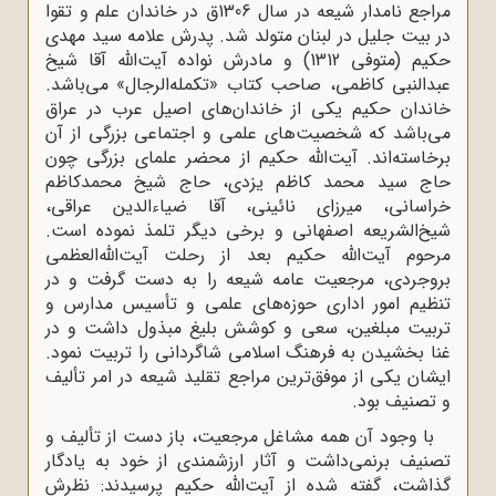
مراجع نامدار شیعه در سال 1306ق در خاندان علم و تقوا
در بیت جلیل در لبنان متولد شد. پدرش علامه سید مهدی
حکیم (متوفی 1312) و مادرش نواده آیت‌الله آقا شیخ
عبدالنبی کاظمی‌، صاحب کتاب «تکمله‌الرجال‌» می‌باشد.
خاندان حکیم یکی از خاندان‌های اصیل عرب در عراق
می‌باشد که شخصیت‌های علمی و اجتماعی بزرگی از آن
برخاسته‌اند. آیت‌الله حکیم از محضر علمای بزرگی چون
حاج سید محمد کاظم یزدی، حاج شیخ محمدکاظم
خراسانی، میرزای نائینی، آقا ضیاءالدین عراقی،
شیخ‌الشریعه اصفهانی و برخی دیگر تلمذ نموده است‌.
مرحوم آیت‌الله حکیم بعد از رحلت آیت‌الله‌العظمی
بروجردی‌، مرجعیت عامه شیعه را به دست گرفت و در
تنظیم امور اداری حوزه‌های علمی و تأسیس مدارس و
تربیت مبلغین، سعی و کوشش بلیغ مبذول داشت و در
غنا بخشیدن به فرهنگ اسلامی شاگردانی را تربیت نمود.
ایشان یکی از موفق‌ترین مراجع تقلید شیعه در امر تألیف
و تصنیف بود.
با وجود آن همه مشاغل مرجعیت، باز دست از تألیف و
تصنیف برنمی‌داشت و آثار ارزشمندی از خود به یادگار
گذاشت‌، گفته شده از آیت‌الله حکیم پرسیدند: نظرش