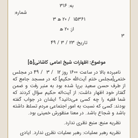
به: 316
شماره:
15361 / 20 ﻫ‌ 3
از: 20 ﻫ
3
تاریخ: 23 / 3 / 49
موضوع: اظهارات شیخ امامی کاشانی
[5]
نامبرده بالا در ساعت 1600 روز 12 / 3 / 49 در مجلس
ختمی[مجلس ختم آیت‌الله حکیم] که در مسجد جامع که
از طرف حسن سعید برپا شده بود به منبر رفت و ضمن
گفتار خود اظهار داشت: از آیت‌اله حکیم سؤال کردند که
شما فقیه را چه کسی می‌دانید؟ ایشان در جواب گفته
بودند: کسی که نسبت به امور اجتماعی مردم تسلط داشته
باشد و شجاع باشد. در معنا منظورش خمینی بود.
نظریه منبع: منبع نظری ندارد.
نظریه رهبر عملیات: رهبر عملیات نظری ندارد. ایادی