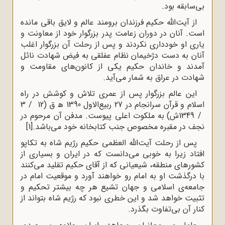
بی‌سابقه بود.
از آیت‌الله حکیم فرزندان برومند عالم و لایق باقی مانده
است‌. آنان در دوران زعامت پدر بزرگوار خود از معاونت و
یاری او خودداری نکردند و پس از رحلت آن بزرگوار اغلب
آنان به دست دژخیمان نظام عفلقی به فیض شهادت نائل
آمدند و خاندان حکیم یکی از کانون‌های مقاومت و
شهادت در عراق به شمار می‌آید.
این عالم بزرگوار پس از عمری تلاش و کوشش در راه
اسلام و قرآن سرانجام در 27 ربیع‌الاول 1390 ﻫ ق (12 / 3
/ 1349ش‌) به ملکوت اعلی پیوست‌. مدفن آن مرحوم در
نجف در مقبره مخصوص جنب کتابخانه خود می‌باشد.
[1]
پس از رحلت آیت‌الله العظمی حکیم رژیم شاه به تکاپو
افتاد زیرا به خوبی می‌دانست که در ایران و بسیاری از
کشورهای منطقه، شیعیانی که از آقای حکیم تقلید می‌کنند
با درگذشت او به امام رو خواهند آورد و موقعیت امام در
جامعه‌ی اسلامی و جهان تشیع هر چه بیشتر تحکیم و
تثبیت خواهد شد و این خطری نبود که رژیم شاه بتواند از
کنار آن بی‌تفاوت بگذرد.