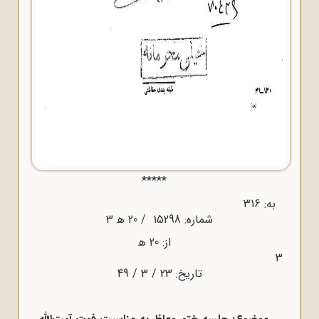
*****
به: 316
شماره: 15298 / 20 ﻫ‌ 3
از: 20 ﻫ
3
تاریخ: 23 / 3 / 49