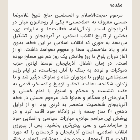
مقدمه
مرحوم حجت‌الاسلام و المسلمین حاج شیخ غلامرضا
حسنى معروف به «ملاحسنى» یکى از روحانیون مبارز در
آذربایجان است. زندگى‌نامه، فعالیت‌ها و مبارزات وى،
بخشى از تاریخ انقلاب اسلامى در آذربایجان را تشکیل
مى‌دهد به طورى که انقلاب اسلامى در این خطه، بدون
نام و یاد ملاحسنى، معنا و مفهوم نخواهد داشت. او از
آغاز دوران بلوغ تا روز وفاتش یک روز هم غیر مسلح نبوده
است. در زمان اشغال آذربایجان توسط ایادى حزب
دموکرات و توده، به جنگ با آنان برخاست، در ایام رژیم
ستم‌شاهى پهلوى با مزدوران شاه و ساواک درگیر شد و با
زندان، شکنجه، اهانت، تحقیر، توبیخ و تمسخر، قدمى به
عقب ننشست و محکم و استوار با امام خمینى و
آرمان‌هاى او همگام و هم‌نوا شد. مرحوم حسنی در خطه‌
آذربایجان شخصیت منحصر به فردى بود. او از اوایل
دهه‌ى 40 نماز جمعه را در زادگاه خود اقامه کرد و در
پوشش این مراسم عبادى، مبارزات سیاسى و انقلابى خود
را سازماندهى و عمق بیش‌ترى بخشید. پس از پیروزى
انقلاب اسلامی، استان آذربایجان و کردستان را که مورد
تاخت و تاز گروه‌هایى چون حزب دموکرات، کومله و خلق