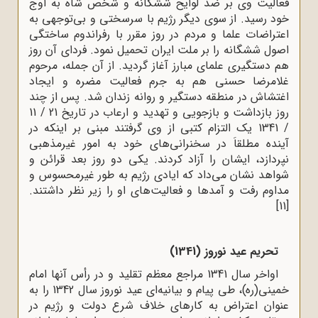
فعالیت‌ وی بر ضد لوایح ششگانه و شخص شاه به اوج
خود رسید. از سوى دیگر رژیم با سرسختى و بى‌توجهى به
اعتراضات علما و مردم در روز مقرر با رفراندوم ساختگى
اصول ششگانه را بر ملت ایران تحمیل نمود. فرداى آن روز
هم دستگیرى علماى مبارز آغاز گردید. از آن جمله، مرحوم
غلامرضا حسنی هم به جرم فعالیت مضره و ایجاد
اغتشاش در منطقه دستگیر و روانه‌ زندان شد. پس از چند
روز بازداشت و بازجویى و تهدید و ارعاب در تاریخ 21 / 11
/ 1341 یک التزام کتبى از وی گرفتند مبنى بر اینکه در
آینده مطلقاَ در سخنرانى‌هاى خود به امور غیرمذهبى
نپردازد، ایشان را آزاد کردند. یکى دو روز بعد قرائن و
شواهد نشان مى‌داد که ایادى رژیم به طور غیرمحسوس و
مداوم رفت و آمدها و فعالیت‌های او را زیر نظر داشتند.
[11]
تحریم عید نوروز (1341)
اواخر سال 1341 مراجع معظم تقلید و در رأس آنها امام
خمینى(ره)، طى پیام و بیانیه‌اى عید نوروز سال 1342 را به
عنوان اعتراض به کارهاى خلاف شرع دولت و رژیم در