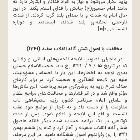
یزید تکرار مى‌شود و نیاز به افراد فداکار و ایثارگر دارد که
مانند امام حسین(ع) جانش را فداى اسلام بکند. در این
حال امام به شدت و با صداى بلند گریه کردند. از شدت
ناراحتى لحظه‌اى بلند شدند، ایستادند و دوباره
نشستند...»
[10]
مخالفت با اصول شش گانه انقلاب سفید (1341)
در ماجراى تصویب لایحه‌ انجمن‌هاى ایالتى و ولایتى
که در تاریخ 15 / 7 / 1341 رخ داد، حجت‌الاسلام حسنی
بدون توجه به اخطارها، این بار با احساس مسؤولیت،
علیه این لایحه افشاگرى و صحبت کرد. در برابر کارهاى
خلاف شرع رژیم به روشن‌گرى مردم ‌پرداخت. این تلاش‌ها
مؤثر واقع شد و در اثر فشارها و مخالفت‌هاى مراجع عظام
و علماى اعلام سرتاسر کشور، رژیم ستم‌شاهى تاب
مقاومت را از دست داد و به ناچار از موضع خود عقب
نشست و لغو این لایحه را اعلام نمود. پس از مدت
کوتاهی در یک برنامه‌ حساب شده‌ دیگر غائله‌ «اصول
شش گانه انقلاب سفید» را آغاز کرد و شاه روز ششم بهمن
1341 را روز رفراندوم اصول ششگانه نامید. در این مرحله،