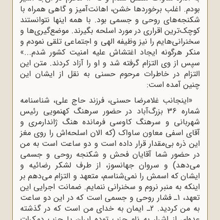
بودم. اغلب برخوردها خشن، اهانت‌آمیز و گاهى همراه با
شکنجه‌هاى روحى و جسمى بود. با همه‌ اینها نتوانستند
کوچک‌ترین اقرارى در مورد اسلحه بگیرند. موضع‌گیرى‌ها و
سخنرانى‌هایم را نیز وظیفه‌ الهى و اجتماعى تلقى نمودم و
منکر هرگونه ایجاد اغتشاش علیه امنیت کشور شدم...»
سپس از وی التزام گرفته شد و او را آزاد کردند. متن این
التزام در خاطرات مرحوم حسنی به نقل از ایشان این
چنین آمده است:
«اینجانب غلامرضا حسنى، فرزند حاج على، شناسنامه‌
شماره‌ 36 بزرگ‌آباد در حضور سرهنگ کهنمویى رئیس
شهربانى و سرهنگ کاوسى فرمانده هنگ ژاندارمرى و
آقاى اسفى معاون ساواک (که الان اسلحه‌اش را روى مغز
این ذره بى‌مقدار قرار داده است و دو ساعت است به من
در حضور شما آقایان فحش و شکنجه‌ روحى و جسمى
مى‌دهد) و سروان جهانسوز، از طرف لشکر رضائیه و
ایشان که اسمش را نمى‌شناسم، متعهد و التزام مى‌دهم بر
اینکه به منبر نروم و سخنرانى ننمایم. ضمانت اجرایى این
تعهد، 1ـ فشار روحى و جسمى است که در این دو ساعت
به من کردید. 2ـ ایمان به خداى من است که در گذشته
عده‌اى از اشرار به نام حزب توده‌ ایران یا حزب دمکرات