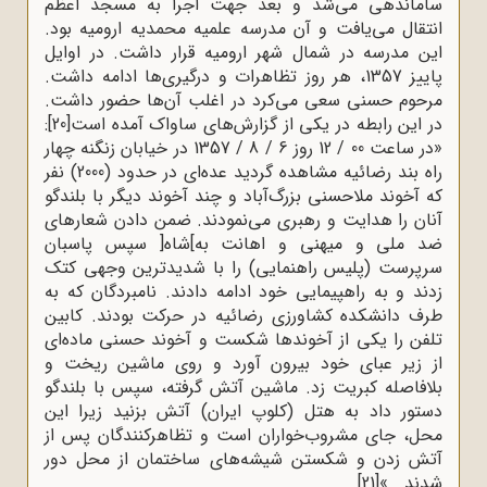
ساماندهى مى‌شد و بعد جهت اجرا به مسجد اعظم
انتقال مى‌یافت و آن مدرسه‌ علمیه‌ محمدیه ارومیه بود.
این مدرسه در شمال شهر ارومیه قرار داشت. در اوایل
پاییز 1357، هر روز تظاهرات و درگیرى‌ها ادامه داشت.
مرحوم حسنی سعى مى‌کرد در اغلب آن‌ها حضور داشت.
در این رابطه در یکی از گزارش‌های ساواک آمده است
[20]
:
«در ساعت 00 / 12 روز 6 / 8 / 1357 در خیابان زنگنه چهار
راه بند رضائیه مشاهده گردید عده‌اى در حدود (2000) نفر
که آخوند ملاحسنى بزرگ‌آباد و چند آخوند دیگر با بلندگو
آنان را هدایت و رهبرى مى‌نمودند. ضمن دادن شعارهاى
ضد ملى و میهنى و اهانت به]شاه[ سپس پاسبان
سرپرست (پلیس راهنمایى) را با شدیدترین وجهى کتک
زدند و به راهپیمایى خود ادامه دادند. نامبردگان که به
طرف دانشکده‌ کشاورزى رضائیه در حرکت بودند. کابین
تلفن را یکى از آخوندها شکست و آخوند حسنى ماده‌اى
از زیر عباى خود بیرون آورد و روى ماشین ریخت و
بلافاصله کبریت زد. ماشین آتش گرفته، سپس با بلندگو
دستور داد به هتل (کلوپ ایران) آتش بزنید زیرا این
محل، جاى مشروب‌خواران است و تظاهرکنندگان پس از
آتش زدن و شکستن شیشه‌هاى ساختمان از محل دور
شدند...»
[21]