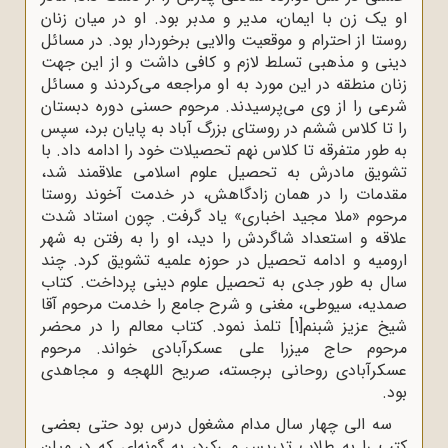
او یک زن با ایمان، مدیر و مدبر بود. او در میان زنان
روستا از احترام و موقعیت والایى برخوردار بود. در مسائل
دینى و مذهبى تسلط لازم و کافى داشت و از این جهت
زنان منطقه در این مورد به او مراجعه مى‌کردند و مسائل
شرعى را از وى مى‌پرسیدند. مرحوم حسنی دوره‌ دبستان
را تا کلاس ششم در روستای بزرگ آباد به پایان برد، سپس
به طور متفرقه تا کلاس نهم تحصیلات خود را ادامه داد. با
تشویق مادرش به تحصیل علوم اسلامى علاقمند شد،
مقدمات را در همان زادگاهش، در خدمت آخوند روستا
مرحوم «ملا مجید اخبارى» یاد گرفت. چون استاد شدت
علاقه و استعداد شاگردش را دید، او را به رفتن به شهر
ارومیه و ادامه تحصیل در حوزه‌ علمیه‌ تشویق کرد. چند
سال به طور جدى به تحصیل علوم دینى پرداخت. کتاب
صمدیه، سیوطى، مغنى و شرح جامع را خدمت مرحوم آقا
شیخ عزیز شبنم
[1]
تلمذ نمود. کتاب معالم را در محضر
مرحوم حاج میزرا على عسکرآبادى خواند. مرحوم
عسکرآبادى روحانى برجسته، صریح اللهجه و مجاهدى
بود.
سه الی چهار سال مدام مشغول درس بود حتى بعضى
کتب را به طلاب تدریس مى‌کرد، به گونه‌اى که در میان