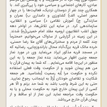
عبادى، کارهاى اجتماعى و سیاسى خود را پى‌گیرى کند. با
همکارى چند نفر از دوستان نزدیک، فعالیت‌ها را در چهار
محور اصلى، الف) کشاورزى و دامدارى ب) عمران و
سازندگى ج) آموزش نظامى د) سیاسى و انقلابى،
سازماندهى کرد. در سایه‌ این تلاش‌ها، در اواخر دهه‌
چهل اغلب انقلابیون ارومیه‌ مقلد امام خمینى(ره) شدند.
در این زمینه در گزارشی از ساواک می‌خوانیم: «محترماً
چند کلمه از مردم و سخنرانى‌هاى آقاى ملا رضا حسنى،
خرده مالک قریه‌ بزرگ‌آباد محال باراندوزچایى، رضائیه که
در مسجد قریه‌ مذکور ایراد مى‌نماید وی در مورد نماز
جمعه چنین اظهار مى‌نماید: بنده نماز جمعه را به این
منظور در این‌جا اقامه مى‌نمایم... که شما به پیمان قرآن با
من هم پیمان شوید و از حکومت وقت فعلى استفاده
نکرده و حکومت مرا ]به رسمیت [بشناسید. هر جمعه
شکایت و تقاضاى خودتان ]را[ به اینجانب رجوع نمایید.
حتى به این شرط واجب باشد به شما حد بزنم و الّا هر
کسى از این پیمان خارج شود به حکومت محلى و یا به
حکومت وقت مراجعه نماید این نماز از او ساقط و از
پیمان قرآن خارج مى‌باشد.