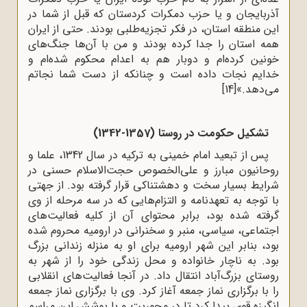
آذربایجان و یا حزب دمکرات کردستان که قبل از شما در
این منطقه استان، در فکر تجزیه‌طلبى بودند. حتى از ایران
همه‌ استان را جدا کرده بودند و من با آن‌ها جنگ‌هاى
خونین کرده‌ام و دوبار هم به اعدام محکوم شده‌ام و
خدایم نجات داده است و چنانکه از دست شما نجاتم
مى‌دهد.»
[14]
تشکیل حکومت در روستا (1357-1342)
پس از تبعید امام خمینى به ترکیه در سال 1342، علما و
روحانیون مبارز و علی‌الخصوص حجت‌الاسلام حسنی در
شرایط بسیار سخت و دهشتناکى قرار گرفته بود. از جهتی
با توجه به تعهدنامه و التزام‌هایى که در سه مرحله از وی
گرفته شده بود، برابر محتواى آن از کلیه‌ فعالیت‌هاى
اجتماعى، سیاسى، منبر و سخنرانى در ارومیه محروم شده
بود، بنابر این شهر ارومیه برای او به منزله‌ زندانى بزرگ
بود. به‌ ناچار خانواده و محل زندگى خود را از شهر به
روستاى بزرگ‌آباد انتقال داد. در آنجا فعالیت‌های انقلابی
را با برگزارى نماز جمعه آغاز کرد. وی با برگزاری نماز جمعه
انگیزه‌ قوى پیدا کرد تا در محوریت و با پوشش این مراسم