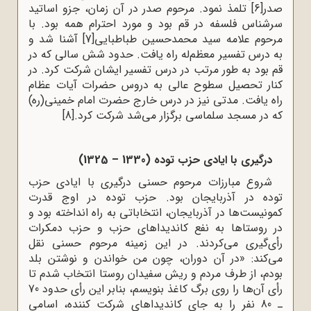
صدر
[6]
تلمذ نمود. مرحوم صدر در آن زمان، جزو اساتید
سرشناس فلسفه در قم بود و مورد احترام همه بود. با
مرحوم علامه‌ سید محمدحسین طباطبایى
[7]
آشنا شد و
به درس تفسیر معظم‌له راه یافت. حدود شش سالى که در
قم بود به طور مرتب در درس تفسیر ایشان شرکت کرد. در
کنار تحصیل سطوح عالى به دروس حضرات آیات عظام
راه یافت. مدتى نیز در درس خارج حضرت امام خمینى(ره)
که در مسجد سلماسى برگزار مى‌شد شرکت ‌کرد.
[8]
درگیرى با ایادى حزب توده (1330
–
1325)
شروع مبارزات مرحوم حسنی درگیری با ایادی حزب
توده در آذربایجان بود. حزب توده در اوج قدرت
کمونیست‌ها در آذربایجان، انتخاباتى به راه انداخته بود و
در روستاها به نفع کاندیداهاى حزب و حزب دمکرات
رأى‌گیرى مى‌کردند. در این زمینه مرحوم حسنی نقل
می‌کند: «در آن دوران، چون من خواندن و نوشتن بلد
بودم، از طرف مردم و ریش سفیدان روستا انتخاب شدم تا
رأى آن‌ها را روى برگ کاغذ بنویسم، بنابر این رأى حدود 70
ـ 80 نفر را به جاى کاندیداهاى شرکت کننده، اسامى