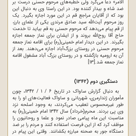
الامر» دعا می‌کرد ولى خطبه‌هاى مرحوم حسنی درست بر
ضد شاه و بیدار کننده بود. در این راستا وی به دنبال این
بود که از آقایان مراجع قم در این مورد اجازه بگیرد. یک
روز مرحوم آیت‌الله سید صادق مرندى یکی از علمای بارز،
از قم پیام می‌دهد که مرحوم حسنی به قم بیاید تا خدمت
حاج آقا روح‌الله بروند و از ایشان براى نماز جمعه اجازه
بگیرند. در این دیدار امام خمینى(ره) براى اقامه‌ نماز جمعه‌
مرحوم حسنی در روستاى بزرگ‌آباد اجازه می‌دهند. بعد از
آن به ارومیه بازگشته و در روستای بزرگ آباد مشغول اقامه
نماز جمعه شد.
[13]
دستگیرى دوم (1342)
به دنبال گزارش ساواک در تاریخ 6 / 1 / 1342، چون
مأموران ژندارمرى، شهربانى و ساواک فعالیت‌های او را به
طور غیرمحسوس تعقیب مى‌کردند، به وجود اسلحه نزد
وی پى بردند. محرم(خرداد) سال 1342 امام خمینى(ره) به
مناسبت این ماه پیامى صادر نمود و علما و روحانیون را
موظف کرد که از این فرصت استفاده کنند و مردم را بر ضد
دستگاه جور به صحنه‌ مبارزه بکشانند. وقتى این پیام در