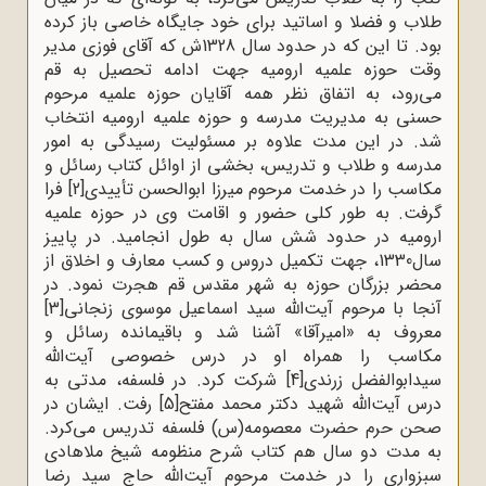
طلاب و فضلا و اساتید براى خود جایگاه خاصى باز کرده
بود. تا این ‌که در حدود سال 1328ش که آقاى فوزى مدیر
وقت حوزه علمیه ارومیه جهت ادامه‌ تحصیل به قم
می‌رود، به اتفاق نظر همه‌ آقایان حوزه علمیه مرحوم
حسنی به مدیریت مدرسه و حوزه‌ علمیه ارومیه انتخاب
شد. در این مدت علاوه بر مسئولیت رسیدگى به امور
مدرسه و طلاب و تدریس، بخشى از اوائل کتاب رسائل و
مکاسب را در خدمت مرحوم میرزا ابوالحسن تأییدى
[2]
فرا
گرفت. به طور کلى حضور و اقامت وی در حوزه‌ علمیه
ارومیه در حدود شش سال به طول انجامید. در پاییز
سال1330، جهت تکمیل دروس و کسب معارف و اخلاق از
محضر بزرگان حوزه به شهر مقدس قم هجرت نمود. در
آنجا با مرحوم آیت‌الله سید اسماعیل موسوى زنجانى
[3]
معروف به «امیرآقا» آشنا شد و باقیمانده‌ رسائل و
مکاسب را همراه او در درس خصوصى آیت‌الله
سیدابوالفضل زرندى
[4]
شرکت کرد. در فلسفه، مدتى به
درس آیت‌الله شهید دکتر محمد مفتح
[5]
رفت. ایشان در
صحن حرم حضرت معصومه(س) فلسفه تدریس مى‌کرد.
به مدت دو سال هم کتاب شرح منظومه شیخ ملاهادى
سبزوارى را در خدمت مرحوم آیت‌الله حاج سید رضا