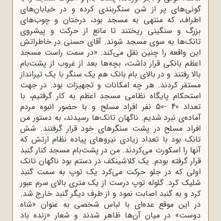
گونى‌هاى پر از شن سنگربندى کرده و در خیابان‌هاى
اطراف، که منتهى به مسجد بود، درختان و چوب‌هاى
بزرگ و سنگینى ریختند تا مانع از حرکت و پیشروى
تانک‌ها به سوى مسجد شوند. آقای حسنی در خاطراتش
این واقعه را چنین نقل می‌کند: «در سمت راست مسجد
اعظم بانکى قرار داشت، بچه‌ها بعد از غروب از پشت‌بام
بالا رفتند و در بالاى بام بانک هم یک سنگر با یک تیرانداز
مستقر کردند. هر چه امکانات و تجهیزات بود. در جهت
استحکام پایگاه نظامى مسجد اعظم به کار گرفتیم، با
تعداد 40 -50 نفر افراد مسلح و با حضور انبوه مردم
آماده‌ى نبرد شدیم. ناگهان تانک‌ها رسیدند، به دستور من
افراد مسلح در پشت سنگرهاى خود قرار گرفتند. شش
تانک بود با تعداد زیادى نیروهاى پیاده نظام ارتش که
آنها را اسکورت مى‌کردند. من در پشت‌بام مسجد کنار گنبد
قرار گرفته بودم. یک کلاشینکف در دستم بود ناگهان تانک
اولى که در جلو حرکت مى‌کرد یک توپ به سمت گنبد
شلیک کرد. گلوله‌ توپ درست از یک مترى بالاى سرم عبور
کرد و به گنبد اصابت نمود و از طرف دیگر گنبد خارج شد.
در این موقع عده‌اى با لباس شخصى به عنوان «شاه
دوست» در میان آن‌ها ظاهر شدند و شعار «زنده باد