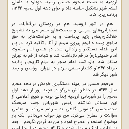
ارومیه به دست مرحوم حسنی رسید، دوباره با علماى
اعلام شهر تشکیل جلسه داد و براى دهه‌ اول محرم 1342،
برنامه‌ریزى کرد.
هم در شهر ارومیه، هم در روستاى بزرگ‌آباد، در
سخنرانى‌هاى عمومى و صحبت‌هاى خصوصى به تشریح
خلافکارى‌هاى رژیم پرداخت و به خواسته‌هاى به حق
مراجع وقت و لزوم پیروى مردم از آنان تأکید کرد. در پی
این اقدام دستگیر و زندانی شد. در همین ایام حضرت
امام خمینی(ره) در قم بازداشت شد و شبانه از قم به تهران
منتقل شد. بازداشت امام منجر به قیام تاریخى پانزده
خرداد 1342و کشتار جمعى مردم در تهران، ورامین و چند
شهر دیگر شد.
مرحوم حسنی در زمینه دستگیری خودش در دهه محرم
سال 1342 در خاطراتش می‌گوید: «چند روز از دهه‌ اول
محرم را در شهربانى ارومیه زندانى بودم و هیچ اطلاعى از
این مسائل نداشتم. رئیس شهربانى وقت سرهنگ
محمدحسن کهنمویى گاهى به سراغم مى‌آمد و بعضى
سؤالات را مطرح مى‌کرد. من نیز جواب مى‌دادم. یک بار
موضوع اسلحه را مطرح نمود و من به گردن نگرفتم... بعد
به اداره‌ ساواک منتقل شدم و تا 13 محرم در آن‌جا اسیر