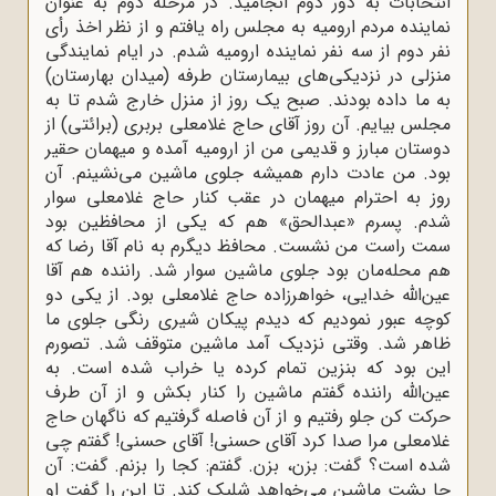
انتخابات به دور دوم انجامید. در مرحله‌ دوم به عنوان
نماینده‌ مردم ارومیه به مجلس راه یافتم و از نظر اخذ رأی
نفر دوم از سه نفر نماینده‌ ارومیه شدم. در ایام نمایندگی
منزلی در نزدیکی‌های بیمارستان طرفه (میدان بهارستان)
به ما داده بودند. صبح یک روز از منزل خارج شدم تا به
مجلس بیایم. آن روز آقای حاج غلامعلی بربری (برائتی) از
دوستان مبارز و قدیمی من از ارومیه آمده و میهمان حقیر
بود. من عادت دارم همیشه جلوی ماشین می‌نشینم. آن
روز به احترام میهمان در عقب کنار حاج غلامعلی سوار
شدم. پسرم «عبدالحق» هم که یکی از محافظین بود
سمت راست من نشست. محافظ دیگرم به نام آقا رضا که
هم محله‌مان بود جلوی ماشین سوار شد. راننده هم آقا
عین‌الله خدایی، خواهرزاده‌ حاج غلامعلی بود. از یکی دو
کوچه عبور نمودیم که دیدم پیکان شیری رنگی جلوی ما
ظاهر شد. وقتی نزدیک آمد ماشین متوقف شد. تصورم
این بود که بنزین تمام کرده یا خراب شده است. به
عین‌الله راننده گفتم ماشین را کنار بکش و از آن طرف
حرکت کن جلو رفتیم و از آن فاصله گرفتیم که ناگهان حاج
غلامعلی مرا صدا کرد آقای حسنی! آقای حسنی! گفتم چی
شده است؟ گفت: بزن، بزن. گفتم: کجا را بزنم. گفت: آن
جا پشت ماشین می‌خواهد شلیک کند. تا این را گفت او