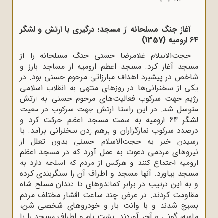
آغاز جنگ مسلحانه از مسجد؛ درگیری با ارتش و لشگر
64 ارومیه (1357)
حجت‌الاسلام غلامرضا حسنی جنگ مسلحانه را از
مسجد آغاز کرد. مسجد اعظم ارومیه از مساجد بارز و
شاخص در پیشبرد اهداف مبارزاتی مرحوم حسنی بود. در
یکی از سخنرانی‌ها در روزهای منتهی به انقلاب اسلامی
رژیم جهت سرکوب فعالیت‌های مرحوم حسنی به ارتش
متوسل شد. در این راستا ارتش جهت سرکوب در معیت
لشگر 64 ارومیه به سمت مسجد اعظم حرکت کرد و
درصدد سرکوب نمازگزاران و برهم زدن سخنرانی برآمد. با
رسیدن خبر به حجت‌الاسلام حسنی بدون تعلل از
نیروهاى مردمی دعوت به عمل آورد که در مسجد اعظم
ارومیه اجتماع کنند و هرکس از مردم که اسلحه دارد به
مسجد بیاورد. آنها مسجد و اطراف آن را سنگربندى کرده
و به این ترتیب در برابر کماندوهاى تا دندان مسلح شاه
مقاومت کردند. در عرض چند ساعت اقشار مختلف مردم
بسیج شدند و با وانت بار و خودروهاى شخصى شن،
ماسه، گونى و آجر آوردند. پشت بام و اطراف مسجد را با