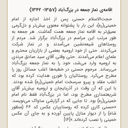
اقامه‌ى نماز جمعه در بزرگ‌آباد (1357- 1342)
حجت‌الاسلام حسنی پس از اخذ اجازه از امام
خمینی(ره)، این بار با پشتوانه‌ معنوى بیش‌تر و دل‌گرمى
عمیق‌تر به اقامه‌ نماز جمعه همت گماشت. هر جمعه به
طور مرتب این مراسم در بزرگ‌آباد برگزار ‌شد. مردم از
روستاهاى شیعه‌نشین مى‌آمدند و در نماز شرکت
مى‌کردند. حتى از خود ارومیه بعضى از بازاریان محترم و
علماى اعلام مى‌آمدند. حتى وقتى آقاى سید صادق مرندى
به ارومیه وارد مى‌شد، خود را به نماز جمعه‌ بزرگ‌آباد
مى‌رساند. مرحوم حسنی در خطبه‌ها اغلب مسائل روز را
مطرح مى‌کرد. روستائیان را طورى هدایت کرده بود که
اغلب مقلد و پیرو سرسخت امام خمینى(ره) شده بودند.
با این که آن وقت در آذربایجان و ارومیه بیش‌تر آقاى
شریعتمدارى مطرح بود، اما در بزرگ‌آباد فقط نام امام
خمینى(ره) بود. تا جایی که در گزارشی ساواک می‌نویسد:
«حسنى کارى کرده که روستاییان عکس کد 66 (منظور
شاه) را از دیوار منازل پایین آورده و به جاى آن عکس
خمینى را نصب کرده‌اند.»
[16]