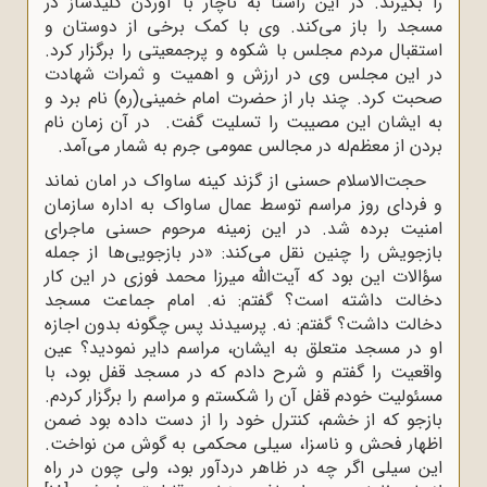
را بگیرند. در این راستا به ناچار با آوردن کلیدساز در
مسجد را باز می‌کند. وی با کمک برخی از دوستان و
استقبال مردم مجلس با شکوه و پرجمعیتی را برگزار کرد.
در این مجلس وی در ارزش و اهمیت و ثمرات شهادت
صحبت کرد. چند بار از حضرت امام خمینى(ره) نام ‌برد و
به ایشان این مصیبت را تسلیت گفت. در آن زمان نام
بردن از معظم‌له در مجالس عمومى جرم به شمار مى‌آمد.
حجت‌الاسلام حسنی از گزند کینه ساواک در امان نماند
و فردای روز مراسم توسط عمال ساواک به اداره سازمان
امنیت برده شد. در این زمینه مرحوم حسنی ماجرای
بازجویش را چنین نقل می‌کند: «در بازجویى‌ها از جمله
سؤالات این بود که آیت‌الله میرزا محمد فوزى در این کار
دخالت داشته است؟ گفتم: نه. امام جماعت مسجد
دخالت داشت؟ گفتم: نه. پرسیدند پس چگونه بدون اجازه‌
او در مسجد متعلق به ایشان، مراسم دایر نمودید؟ عین
واقعیت را گفتم و شرح دادم که در مسجد قفل بود، با
مسئولیت خودم قفل آن را شکستم و مراسم را برگزار کردم.
بازجو که از خشم، کنترل خود را از دست داده بود ضمن
اظهار فحش و ناسزا، سیلى محکمى به گوش من نواخت.
این سیلى اگر چه در ظاهر دردآور بود، ولى چون در راه