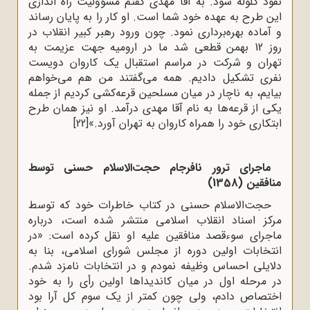
نفوذ گلوله شود. به آقا مهدى گفتم مسؤولیت راه‌ اندازى
این طرح به عهده‌ خود شما است. او کار را به پایان رساند
و آماده‌ بهره‌بردارى نمود. چون ورود رهبر کبیر انقلاب در
روز 12 بهمن قطعى شد ما در ارومیه جهت عزیمت به
تهران و شرکت در مراسم استقبال یک کاروان دویست
نفرى تشکیل دادیم. همه مى‌گفتند من هم مى‌خواهم
بیایم، به ناچار در میان مسلحین قرعه‌کشى کردیم از جمله
یکى از قرعه‌ها به نام آقا مهدى درآمد. او نیز همان طرح
ابتکارى خود را همراه کاروان به تهران آورد.»
[22]
ماجرای ترور نافرجام حجت‌الاسلام حسنی توسط
منافقین (1358)
حجت‌الاسلام حسنی در کتاب خاطرات خود که توسط
مرکز اسناد انقلاب اسلامی منتشر شده است، درباره
ماجرای سوءقصد منافقین علیه او نقل کرده است: «در
انتخابات اولین دوره از مجلس شورای اسلامی، بنا به
دلایلی احساس وظیفه نمودم و در انتخابات نامزد شدم.
در مرحله‌ اول در میان کاندیداها اولین رأی را به خود
اختصاص دادم، ولی چون کمتر از یک سوم کل آرا بود