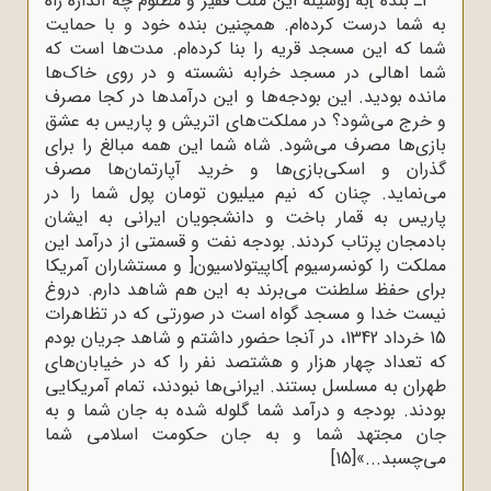
2ـ بنده ]به [وسیله‌ این ملت فقیر و مظلوم چه اندازه راه
به شما درست کرده‌ام. همچنین بنده خود و با حمایت
شما که این مسجد قریه را بنا کرده‌ام. مدت‌ها است که
شما اهالى در مسجد خرابه نشسته و در روى خاک‌ها
مانده بودید. این بودجه‌ها و این درآمدها در کجا مصرف
و خرج مى‌شود؟ در مملکت‌هاى اتریش و پاریس به عشق
بازى‌ها مصرف مى‌شود. شاه شما این همه مبالغ را براى
گذران و اسکى‌بازى‌ها و خرید آپارتمان‌ها مصرف
مى‌نماید. چنان که نیم میلیون تومان پول شما را در
پاریس به قمار باخت و دانشجویان ایرانى به ایشان
بادمجان پرتاب کردند. بودجه‌ نفت و قسمتى از درآمد این
مملکت را کونسرسیوم ]کاپیتولاسیون[ و مستشاران آمریکا
براى حفظ سلطنت مى‌برند به این هم شاهد دارم. دروغ
نیست خدا و مسجد گواه است در صورتى که در تظاهرات
15 خرداد 1342، در آنجا حضور داشتم و شاهد جریان بودم
که تعداد چهار هزار و هشتصد نفر را که در خیابان‌هاى
طهران به مسلسل بستند. ایرانى‌ها نبودند، تمام آمریکایى
بودند. بودجه و درآمد شما گلوله شده به جان شما و به
جان مجتهد شما و به جان حکومت اسلامى شما
مى‌چسبد...»
[15]