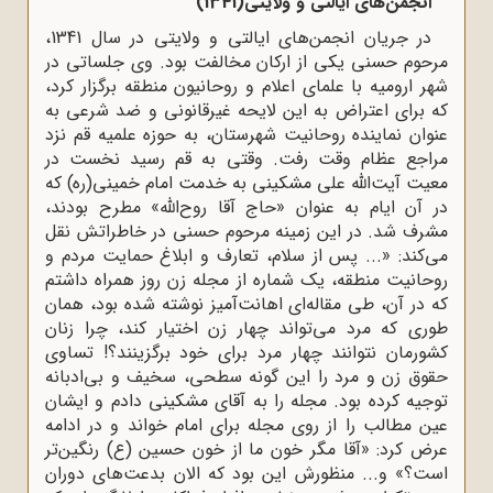
انجمن‌هاى ایالتى و ولایتى(1341)
در جریان انجمن‌هاى ایالتى و ولایتى در سال 1341،
مرحوم حسنی یکی از ارکان مخالفت بود. وی جلساتى در
شهر ارومیه با علماى اعلام و روحانیون منطقه برگزار کرد،
که براى اعتراض به این لایحه‌ غیرقانونى و ضد شرعى به
عنوان نماینده‌ روحانیت شهرستان، به حوزه‌ علمیه‌ قم نزد
مراجع عظام وقت رفت. وقتى به قم ‌رسید نخست در
معیت آیت‌الله علی مشکینى به خدمت امام خمینى(ره) که
در آن ایام به عنوان «حاج آقا روح‌الله» مطرح بودند،
مشرف شد. در این زمینه مرحوم حسنی در خاطراتش نقل
می‌کند: «... پس از سلام، تعارف و ابلاغ حمایت مردم و
روحانیت منطقه، یک شماره از مجله‌ زن روز همراه داشتم
که در آن، طى مقاله‌اى اهانت‌آمیز نوشته شده بود، همان
طورى که مرد مى‌تواند چهار زن اختیار کند، چرا زنان
کشورمان نتوانند چهار مرد براى خود برگزینند؟! تساوى
حقوق زن و مرد را این گونه سطحى، سخیف و بى‌ادبانه
توجیه کرده بود. مجله را به آقاى مشکینى دادم و ایشان
عین مطالب را از روى مجله براى امام خواند و در ادامه
عرض کرد: «آقا مگر خون ما از خون حسین (ع) رنگین‌تر
است؟» و... منظورش این بود که الان بدعت‌هاى دوران