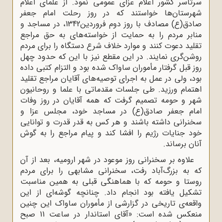
سرتاسر کشور اعلام عزاى عمومى نمود. از علماى اعلام
شهرستان‌ها خواستند که در روز رحلت امام جعفر
صادق(ع) مصادف با روز دوم فروردین1342، در مساجد و
منابر مردم را به حمایت از خواسته‌هاى به حق مراجع
تقلید دعوت کنند و موارد خلاف شرع دستگاه را براى مردم
روشن‌گرى نمایند. در این مقطع نیز با این که حدود چهل
روز قبل گرفتار مأموران ساواک شده بود و التزام کتبى داده
بود، ولى در عمل به اجراى توصیه‌هاى آقایان مراجع تقلید
اهتمام ورزید. طى جلسات مقدماتى با علما و روحانیون
شهر و حومه تصمیم گرفت که همه‌ آقایان در روز وفات
امام جعفر صادق(ع) در مساجد خود، مجلس عزا و
سخنرانى داشته باشند و هر کس به قدر قدرت و توانایى
خود جنایات رژیم را افشا کند و پیام مراجع را به گوش
آنان برساند.
علاوه بر سخنرانى روز موعود در شهر ارومیه، بعد از آن
که به بزرگ‌آباد رفت، سخنرانى مشابهى را براى مردم
روستا و حومه که با هماهنگى قبلى به همین مناسبت
تشکیل یافته بود انجام داد. چنانچه گوشه‌اى از این
واقعه‌ى تاریخى در گزارشى از مأموران ساواک این چنین
منعکس شده است: «آقاى استاندار در ساعت 11 صبح