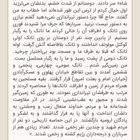
شاه» سر دادند. دوستانم از شدت خشم، بدنشان مى‌لرزید
اول خیال کردم از ترس این طور شده‌اند اما خطاب به من
گفتند: حاج آقا چرا دستور تیراندازى نمى‌دهید گفتم نیازى
به دستور نیست بزنید. سربازها که حرف مرا شنیدند فورى
روى تانک و اطراف آن را خالى کردند ما تانک را به رگبار
بستیم. از پایین چند نفر از دوستان بر روى تانک اولى
کوکتل مولوتف انداختند و تانک بلافاصله آتش گرفت. لوله‌
تانک که قبلا به طرف ما و مسجد بود بى‌اختیار چرخید.
تانک دومى از پشت رسید و ما را به رگبار مسلسل بست.
من زمین‌گیر شدم... تانک سومى، چهارمى، پنجمى و
ششمى آمدند و بین تقاطع خیابان پهلوى و عسکرآبادى
(خیابان امام و بعثت امروز) قرار گرفتند. بقیه‌ مسلحین به
همراه مردم از زمین و اطراف، تانک‌ها را محاصره کردند و
مرتب به طرفشان تیراندازى نمودند. به طورى که زمین‌گیر
شدند و مجبور به عقب‌نشینى کردند. در اثر مقاومت
شجاعانه‌ ما و مردم، خداوند متعال رعب و وحشتى به
دلشان انداخت و آنها پا به فرار گذاشتند و به لشکر و
پادگان ارومیه بازگشتند. در این حماسه‌ تاریخى دو نفر از
مردم شهید و چندین نفر زخمى شدند. تعداد زیادى هم از
سربازان و درجه‌داران رژیم کشته و زخمى شدند..»