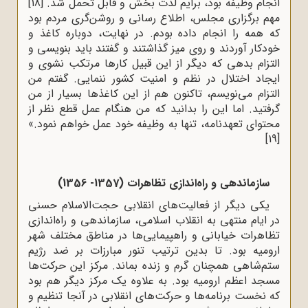
انجام وظیفه بود، برایم لذت‌ بخش و قابل تحمل شد.
[18]
مهم برگزارى مجلس، اطلاع رسانى و روشن‌گرى مردم بود
که همه را انجام داده بودم. در نهایت، دوباره کاغذ و
خودکار آوردند و روى میز گذاشتند و گفتند باید بنویسى و
التزام بدهى که دیگر از این قبیل کارها مرتکب نشوى و
ایجاد اختلال در نظم و امنیت کشور ننمایى. گفتم من
التزام مى‌نویسم، تاکنون هم از این کاغذها بسیار از من
گرفتید. اما این را بدانید که من هنگام عمل قطع نظر از
محتواى تعهدنامه، تنها به وظیفه‌ خود عمل خواهم نمود.»
[19]
سازماندهى و راه‌اندازى تظاهرات (1357- 1356)
یکى دیگر از فعالیت‌هاى انقلابی حجت‌الاسلام حسنی
در ایام منتهی به انقلاب اسلامی، سازماندهى و راه‌اندازى
تظاهرات خیابانى و راهپیمایى‌ها در مناطق مختلف شهر
ارومیه بود. تا بدین ترتیب تنور مبارزات بر ضد رژیم
ستم‌شاهى همچنان گرم و زنده بماند. مرکز این حرکت‌ها
مسجد اعظم ارومیه بود. به ‌علاوه یک مرکز دیگر هم بود
که نخست برنامه‌ها و حرکت‌هاى انقلابى در آنجا تنظیم و