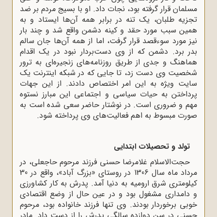
مسلمان قرار گرفته بود، نجات داد. او با بسیج مردم بر ضد
تجزیه طلبان، یک تنه در برابر همه‌ آن‌ها ایستاد و به
همین سبب مورد حقد و کینه‌ دشمن واقع شد و چند بار
نیز مورد سوءقصد قرار گرفت، اما از همه‌ آن‌ها جان سالم
بدر برد. دشمن که از وى دست‌بردار نبود در یک اقدام
هماهنگ و جدى از طریق روزنامه‌هاى زنجیره‌اى به ترور
شخصیت وی دست زد، تا جایى که در شبکه‌ اینترنت یک
سایت ویژه به این امر اختصاص دادند. از این جهات
پرداختن به حیات سیاسی و اجتماعی این مبارز نستوه
مهم و ضروری است. در نوشتار حاضر سعی شده است به
صورت مبسوط به اهم فعالیت‌های وی پرداخته شود.
تولد و تحصیلات ابتدایى
حجت‌الاسلام غلامرضا حسنى فرزند مرحوم حاجعلى، در
مرداد ماه سال 1306 در روستاى «بزرگ آباد»، واقع در 30
کیلومترى شرق ارومیه به دنیا آمد. پدرش به کار کشاورزى
و دامدارى مشغول بود و در عین حال از وضع اقتصادى
خوبى برخوردار بودند. وی تنها فرزند خانواده بود، مرحوم
حسنی در سن دوازده سالگی پدرش را از دست داد. مادر