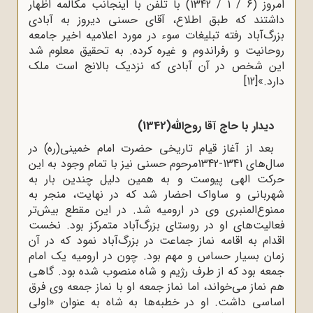
امروز (6 / 1 / 1342) با تلفن با اینجانب مکالمه اظهار
داشتند که طبق اطلاع، آقاى حسنى دیروز به آبادى
بزرگ‌آباد رفته تبلیغات سوء در مورد اعلامیه‌ اخیر جامعه‌
روحانیت و رفراندوم و غیره کرده. به تحقیق معلوم شد
این شخص در آن آبادى که نزدیک بالانج است ملک
دارد.»
[12]
دیدار با حاج آقا روح‌الله(1342)
بعد از آغاز قیام تاریخى حضرت امام خمینى(ره) در
سال‌هاى 1341-1342مرحوم حسنی نیز با تمام وجود به این
حرکت الهى پیوست و به همین دلیل چندین بار به
شهربانى و ساواک احضار شد که در نهایت، منجر به
ممنوع‌المنبری وی در ارومیه شد. در این مقطع بیش‌تر
فعالیت‌هاى او در روستاى بزرگ‌آباد متمرکز بود. نخست
اقدام به اقامه‌ نماز جماعت در بزرگ‌آباد نمود که در آن
زمان بسیار حساس و مهم بود. چون در ارومیه یک امام
جمعه بود که از طرف رژیم و شاه منصوب شده بود. گاهى
هم نماز مى‌خواند، اما نماز جمعه‌ او با نماز جمعه‌ وی فرق
اساسى داشت. او در خطبه‌ها به شاه به عنوان «اولى