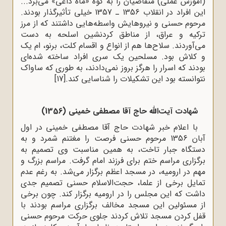
(آموزش عملى) منقاضیان را به کوه «ماه داغى» مى‌برد...
این‌ افراد در انقلاب 1356 ـ 1357 خیلى تأثیرگذار بودند.
مرحوم حسنی و نیروهایش واسطه‌هایى داشتند که از مرز
ترکیه و عراق، از مناطق کردنشین اسلحه به دست
مى‌آوردند. سلاح‌ها هم از انواع و اقسام کلت، برنو، ام یک
و کلاش بود. مسلحین یک سرى افراد ساخته شده‌اى
بودند که اسرار را هرگز بروز نمى‌دادند، به طورى که ساواک
نتوانسته بود این تشکیلات را شناسایی کند.
[17]
شهادت آیت‌الله حاج آقا مصطفى خمینی (1356)
با اعلام خبر شهادت حاج آقا مصطفى خمینى در اول
آبان 1356 مرحوم حسنی فرصت را مغتنم شمرد و به
دستگاه جبار تاخت، به همین مناسبت وی تصمیم به
برگزاری مراسم ختم برای فرزند امام گرفت. مراسم بزرگ و
مهم در ارومیه، در مسجد اعظم برگزار مى‌شد. به رغم عدم
تمایل برخی از علما، حجت‌الاسلام حسنی تصمیم جدى
داشت که این مجلس را در ارومیه برگزار کند. چون برخی
از مسئولین این مسجد مخالف برگزاری مراسم بودند با
قفل کردن مسجد تلاش کردند جلوی حرکت مرحوم حسنی