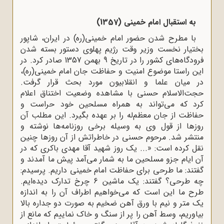
به استقبال امام خمینى (1357)
با مطرح شدن حضور امام خمینى(ره) در ایران، شاپور
بختیار نخست وزیر وقت رژیم پهلوی دستور بسته شدن
فرودگاه‌های کشور را در تاریخ 9 بهمن 1357 صادر کرد. در
این راستا موضوع امنیت و حفاظت جان امام خمینى(ره)،
در میان علما و انقلابیون مورد بحث قرار گرفت.
حجت‌الاسلام حسنی با مشاهده وضعیت اختناق اعلام
کرد که می‌تواند به همراه مسلحین خود‌ حراست و
حفاظت از جان معظم‌له را بر عهده بگیرد. این مطلب آن
روزها از قول وی به وسیله‌ برخى روزنامه‌ها نوشته و
منتشر شد. مرحوم حسنی در خاطراتش از آن روزها چنین
نقل کرده است: «... یک روز شهید آقا مهدى باکرى که در
آن ایام جزو مسلحین ما به شمار مى‌آمد پیش ما آمدند و
گفتند: ما طرحى براى حفاظت امام خمینى داریم. پرسیدم:
چه طرحی؟ گفتند: یک ماشین 6 چرخ تدارک دیده‌ایم.
طرح ما این است که مى‌خواهیم اطراف آن را به اندازه‌
یک متر و نیم با ورق آهن ضخیم به صورت دو جداره بالا
بیاوریم، وسط آهن را پر از سنگ و خاک نماییم که مانع از