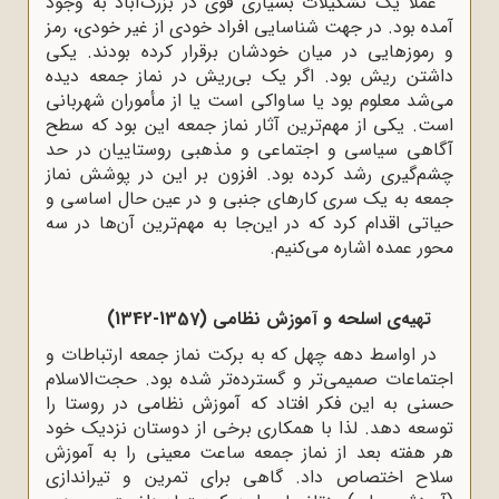
عملاً یک تشکیلات بسیارى قوى در بزرگ‌آباد به وجود
آمده بود. در جهت شناسایى افراد خودى از غیر خودى، رمز
و رموزهایى در میان خودشان برقرار کرده بودند. یکى
داشتن ریش بود. اگر یک بى‌ریش در نماز جمعه دیده
مى‌شد معلوم بود یا ساواکى است یا از مأموران شهربانى
است. یکى از مهم‌ترین آثار نماز جمعه این بود که سطح
آگاهى سیاسى و اجتماعى و مذهبى روستاییان در حد
چشم‌گیرى رشد کرده بود. افزون بر این در پوشش نماز
جمعه به یک سرى کارهاى جنبى و در عین حال اساسى و
حیاتى اقدام کرد که در این‌جا به مهم‌ترین آن‌ها در سه
محور عمده اشاره مى‌کنیم.
تهیه‌ى اسلحه و آموزش نظامى (1357-1342)
در اواسط دهه‌ چهل که به برکت نماز جمعه ارتباطات و
اجتماعات صمیمى‌تر و گسترده‌تر شده بود. حجت‌الاسلام
حسنی به این فکر افتاد که آموزش نظامی در روستا را
توسعه دهد. لذا با همکارى برخى از دوستان نزدیک خود
هر هفته بعد از نماز جمعه ساعت معینى را به آموزش
سلاح اختصاص داد. گاهى براى تمرین و تیراندازى