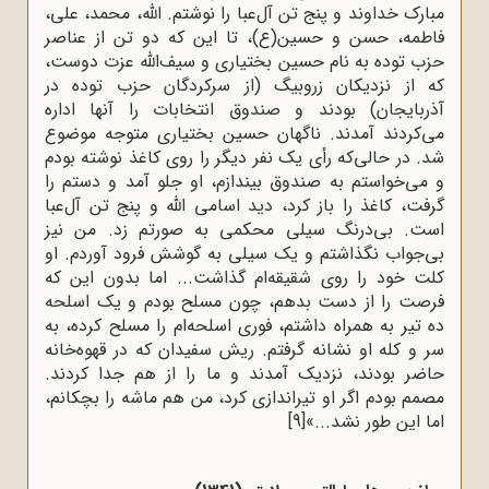
مبارک خداوند و پنج تن آل‌عبا را نوشتم. الله، محمد، على،
فاطمه، حسن و حسین(ع)، تا این ‌که دو تن از عناصر
حزب توده به نام حسین بختیارى و سیف‌الله عزت دوست،
که از نزدیکان زروبیگ (از سرکردگان حزب توده در
آذربایجان) بودند و صندوق انتخابات را آنها اداره
مى‌کردند آمدند. ناگهان حسین بختیارى متوجه موضوع
شد. در حالى‌که رأى یک نفر دیگر را روى کاغذ نوشته بودم
و مى‌خواستم به صندوق بیندازم، او جلو آمد و دستم را
گرفت، کاغذ را باز کرد، دید اسامى الله و پنج تن آل‌عبا
است. بى‌درنگ سیلى محکمى به صورتم زد. من نیز
بى‌جواب نگذاشتم و یک سیلى به گوشش فرود آوردم. او
کلت خود را روى شقیقه‌ام گذاشت... اما بدون این ‌که
فرصت را از دست بدهم، چون مسلح بودم و یک اسلحه‌
ده تیر به همراه داشتم، فورى اسلحه‌ام را مسلح کرده، به
سر و کله‌ او نشانه گرفتم. ریش سفیدان که در قهوه‌خانه
حاضر بودند، نزدیک آمدند و ما را از هم جدا کردند.
مصمم بودم اگر او تیراندازى کرد، من هم ماشه را بچکانم،
اما این طور نشد...»
[9]