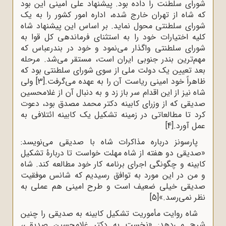
شورای سلطنت را داده بود. پیشنهاد علی امینی این بود
که شاه از تهران خارج شده، اداره امور کشور را به یک
شورای سلطنتی محول نماید. بر اساس این پیشنهاد شاه
کلیه اختیارات خود را به استثنای فرماندهی کل قوا به
شورای سلطنتی واگذار می‌نمود و خود در بندرعباس که
مهم‌ترین بندر جنوبی ایران است، مستقر می‌شد. مرحله
بعد تعیین یک دولت ملی از سوی شورای سلطنتی بود که
ظاهراً خود امینی ریاست آن را به عهده می‌گرفت.
[3]
ولی
شاه نیز از این اقدام سر باز زد و به دنبال آن از غلامحسین
صدیقی که از وزرای کابینه دکتر محمد مصدق بود، دعوت
کرد تا مطالعاتی در زمینه تشکیل یک کابینه ائتلافی به
عمل آورد.
[4]
پارسونز درباره مذاکرات شاه با صدیقی می‌نویسد:
«صدیقی دو هفته از شاه مهلت خواست تا دربارۀ تشکیل
کابینه و چگونگی اجرای برنامه کار خود مطالعه کند. شاه
و من در این مورد به توافق رسیدیم که شانس موفقیت
صدیقی خیلی ضعیف است و طرح امینی هم عملی به
نظر نمی‌رسد.»
[5]
شاه روایت مأموریت تشکیل کابینه به صدیقی را چنین
شرح می‌دهد: «نخست به دکتر غلامحسین صدیقی،