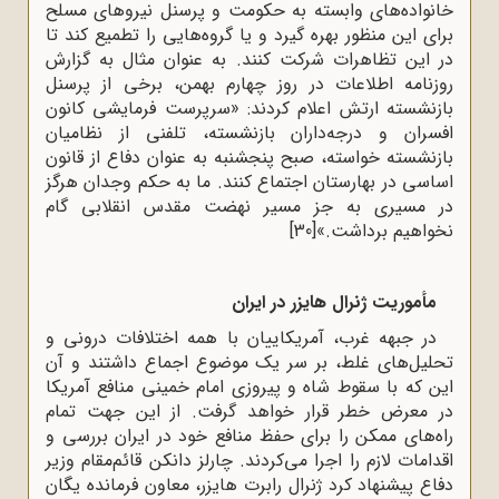
خانواده‌های وابسته به حکومت و پرسنل نیروهای مسلح
برای این منظور بهره‌ گیرد و یا گروه‌هایی را تطمیع کند تا
در این تظاهرات شرکت کنند. به ‌عنوان مثال به گزارش
روزنامه اطلاعات در روز چهارم بهمن، برخی از پرسنل
بازنشسته ارتش اعلام کردند: «سرپرست فرمایشی کانون
افسران و درجه‌داران بازنشسته، تلفنی از نظامیان
بازنشسته خواسته، صبح پنجشنبه به‌ عنوان دفاع از قانون
اساسی در بهارستان اجتماع کنند. ما به حکم وجدان هرگز
در مسیری به جز مسیر نهضت مقدس انقلابی گام
نخواهیم برداشت.»
[30]
مأموریت ژنرال هایزر در ایران
در جبهه غرب، آمریکاییان‌ با همه‌‌ اختلافات‌ درونی‌ و
تحلیل‌های‌ غلط‌، بر سر یک‌ موضوع‌ اجماع‌ داشتند و آن‌
این که‌ با سقوط‌ شاه‌ و پیروزی‌ امام‌ خمینی‌ منافع‌ آمریکا
در معرض‌ خطر قرار خواهد گرفت‌. از این‌ جهت‌ تمام‌
راه‌های‌ ممکن‌ را برای‌ حفظ‌ منافع‌ خود در ایران‌ بررسی‌ و
اقدامات‌ لازم‌ را اجرا می‌کردند. چارلز دانکن‌ قائم‌مقام‌ وزیر
دفاع‌ پیشنهاد کرد ژنرال رابرت‌ هایزر، معاون‌ فرمانده‌ یگان‌