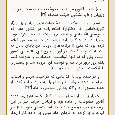
کشور،
ب) لایحه قانون مربوط به نحوۀ تعقیب نخست‌وزیران و
وزیران و طرز تشکیل هیئت منصفه.
[21]
همچنین از مشکلات عمدۀ دولت‌های پایانی رژیم (از
شریف‌امامی تا بختیار) اعتصابات در کشور بود که
چرخ‌های اقتصادی و اجتماعی دولت را مختل کرده بود.
بختیار که‌ در هنگام‌ ارائه‌ برنامه‌‌ دولت‌ به‌ مجلس‌ اعلام‌
کرده‌ بود که‌ یکی‌ از برنامه‌های‌ دولت‌ من‌ پایان‌ دادن‌ به‌
اعتصابات‌ و به‌ گردش‌ در آوردن‌ چرخ‌های‌ اقتصادی ‌کشور
است‌، ولی او نه‌ تنها نتوانست‌ اعتصابات‌ را متوقف‌ کند،
بلکه‌ روز بروز بر دامنه‌ و توسعه‌‌ آن‌ افزوده‌ شد و بختیار را
با شکست‌ سختی‌ مواجه‌ کرد.
[22]
او در صدد بود با اقداماتی که در جهت مردم و انقلاب
انجام می‌دهد بتواند نظر امام را به خود جلب کند، از
جمله دستور آزادی 162 زندانی سیاسی را داد.
[23]
بختیار پیش از استقرارش در کاخ نخست‌وزیری، وعده
آزادی مطبوعات را داده بود و اربابان جراید نیز در این
برهه تاریخی ترجیح دادند که فعالیت‌های خود را از سر
گیرند و با توجه به فرمان امام مبنی بر ادامه کار آن‌ها،