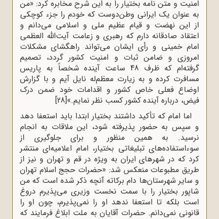
امنیت‌ و متن‌ نامه‌‌ بختیار را به‌ این‌ شرح‌ مخابره‌ کرد: «من‌
به ‌‌عنوان‌ یک‌ ایرانی‌ وطن‌دوست‌ که‌ خودم‌ را جزء کوچکی‌
از این‌ نهضت‌ و قیام‌ عظیم‌ ملی‌ و اسلامی‌ می‌دانم‌ و
اعتقاد صادقانه‌ دارم‌ که‌ رهبری‌ و زعامت ‌آیت‌الله العظمی‌
امام‌ خمینی‌ و رأی‌ ایشان‌ می‌تواند راهگشای‌ مشکلات‌
امروزی‌ و ضامن‌ ثبات‌ و امنیت‌ کشور گردد، تصمیم‌
گرفته‌ام‌ که‌ ظرف‌ 48 ساعت‌ آینده‌ شخصاً به‌ پاریس‌
مسافرت‌ کرده‌ و به‌ زیارت‌ معظم‌له‌ نایل‌ آیم‌ و با گزارش‌
اوضاع ‌فعلی‌ خاص‌ کشور و اقدامات‌ خود ضمن‌ درک‌
فیض‌، درباره‌ آینده‌‌ کشور کسب ‌نظر نمایم.‌»
[28]
اما امام که تأکید داشتند بختیار ابتدا باید استعفا دهد
و سپس به حضور پذیرفته شود، این ملاقات به انجام
نرسید. به همین منظور و برای جلوگیری از
سوءاستفاده‌های تبلیغاتی بختیار، امام اعلامیه‌ای منتشر
کرد که در شهرهای ایران به ‌ویژه در قم و تهران و نیز از
طریق مطبوعات منعکس شد: «حضرات حجج اسلام تهران
و سایر شهرستان‌ها دام برکاته آنچه ذکر شده است که من
شاپور بختیار را با سمت نخست وزیری می‌پذیرم دروغ
است بلکه تا استعفا ندهد او را نمی‌پذیرم، چون او را
قانونی نمی‌دانم. حضرات آقایان به ملت ابلاغ فرمایند که