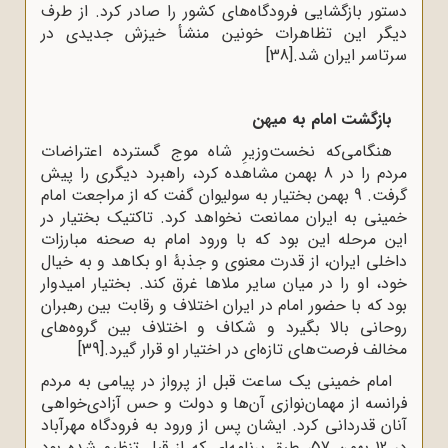
دستور بازگشایی‌ فرودگاه‌های‌ کشور را صادر کرد. از طرف‌
دیگر این‌ تظاهرات‌ خونین‌ منشأ خیزش‌ جدیدی‌ در
سرتاسر ایران‌ شد.
[38]
بازگشت امام به میهن
هنگامی‌که نخست‌وزیرِ شاه موج گسترده اعتراضات
مردم را در 8 بهمن مشاهده کرد، راهبرد دیگری را پیش
گرفت. 9 بهمن بختیار به سولیوان گفت که از مراجعت امام
خمینی به ایران ممانعت نخواهد کرد. تاکتیک بختیار در
این مرحله این بود که با ورود امام به صحنه مبارزات
داخلی ایران، از قدرت معنوی و جذبۀ او بکاهد و به خیال
خود، او را در میان سایر ملاها غرق کند. بختیار امیدوار
بود که با حضور امام در ایران اختلاف و رقابت بین رهبران
روحانی بالا بگیرد و شکاف و اختلاف بین گروه‌های
مخالف فرصت‌های تازه‌ای در اختیار او قرار گیرد.
[39]
امام خمینی یک ساعت قبل از پرواز در پیامی به مردم
فرانسه از مهمان‌نوازی آن‌ها و دولت و حس آزادی‌خواهی
آنان قدردانی کرد. ایشان پس از ورود به فرودگاه مهرآباد
در 12 بهمن 57، طبق برنامه‌ای که از قبل تنظیم شده بود