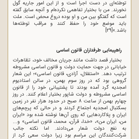
توطئه‌ای در دست اجرا است و از این امور جاریه گول
نخورند. من با بختیار تفاهمی نکرده‌ام و آنچه سابق گفته
است که گفتگو بین من و او بوده دروغ محض است. ملت
باید موضع خود را حفظ کنند و مراقب توطئه‌ها
باشد.»
[29]
راهپیمایی طرفداران قانون اساسی
بختیار قصد داشت مانند جریان مخالف خود، تظاهرات
خیابانی در جهت حمایت دولت و قانون اساسی مشروطه
ترتیب دهد. «استقلال، آزادی، قانون اساسی»؛ این شعار
گروهی بود که در روز سوم بهمن، در سالن استادیوم
امجدیه گرد آمده بودند تا پشتیبانی خود را از قانون
اساسی مشروطه و دولت شاپور بختیار اعلام کنند. در روز
چهارم بهمن از ساعت 8 صبح در حدود هزار نفر در زمین
بسکتبال امجدیه اجتماع کردند و در حالی ‌که پرچم‌های
ایران و پلاکاردهایی که روی آن‌ها نوشته شده بود «ایران
من، ایران من»، «خدا، قرآن، محمد، قانون اساسی» و...
به نفع دولت شعار می‌دادند. اما نکته جالب
شرکت‌کنندگان این مراسم بود زیرا دولت سعی کرد از