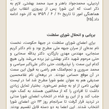
اردبیلی، محمدجواد باهنر و سید محمد بهشتی. لازم به
ذکر است که این شورا پس از پیروزی انقلاب برای
هماهنگی امور تا تاریخ 20 / 6 / 1359 به کار خود ادامه
داد.
[25]
برپایی و انحلال شورای سلطنت
برای اعضای شورای سلطنت در جبهۀ حکومت، نخست
نام عده‌ای از سران جبهه ملی مطرح بود و نام دکتر کریم
سنجابی، مهندس مهدی بازرگان، دکتر یدالله سحابی و
حتی مرحوم شهید دکتر بهشتی نیز برده می‌شد ولی هیچ
کدام این سمت را نپذیرفتند، حتی دکتر علی‌اکبر سیاسی و
محمد سروری و نجم‌الملک هم راضی به قبول این سمت
در آن موقع حساس نبودند. در برهه‌ای نام غلامحسین
صدیقی هم به‌ عنوان عضو شورا مطرح شد اما در لیست
نهایی نامی از او به چشم نمی‌خورد. بختیار تمایل زیادی
داشت تا افرادی را که از مخالفین هستند به کمک خود
جلب کند و از این رو شاه در انتخاب اعضای شورا مدتی
در تردید قرار گرفت تا سرانجام روز 23 دی اعضای شورا
انتخاب شدند. این اعضا به دو دسته قابل تقسیم بودند: