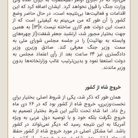
وزارت جنگ را قبول نخواهد کرد. ایشان اضافه کرد که این
اقدامات و فعالیت‌ها بی‌نتیجه است، در حال حاضر وضع
کشور را آن ‌طور که من می‌بینم به کیفیتی است که از
دست این دولت هم کاری ساخته نیست.»
[13]
به همین
جهت بختیار مجبور شد، ارتشبد جعفر شفقت(از چهره‌های
وابسته به بهائیت) را در جلسه مجلس شورای ملی به
سمت وزیر جنگ معرفی کند. صادق وزیری وزیر
دادگستری نیز 24 ساعت بعد از رأی اعتماد مجلس به
دولت استعفا نمود و بدین‌ترتیب غالب وزارتخانه‌ها بدون
وزیر ماندند.
خروج شاه از کشور
همان طور که ذکر شد، یکی از شروط اصلی بختیار برای
نخست‌وزیری، خروج شاه از کشور بود که در 26 دی ‌ماه
رخ داد. اما شاه تحت ‌تأثیر این شرط بختیار تصمیم به
خروج نگرفت بلکه خود و با توصیه دول غربی به ‌ویژه
آمریکا به این نتیجه رسید که دیگر نمی‌تواند در کشور
باشد. اما مشکل اصلی در مورد خروج شاه از کشور حفظ
انسجام ارتش بود. شاه در مورد خروجش از کشور و