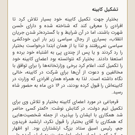
تشکیل کابینه
بختیار جهت تکمیل کابینه خود بسیار تلاش کرد تا
افرادی را معرفی کند که شناخته ‌شده و دارای حُسن
شهرت باشند، اما در آن شرایط و با گسترده‌تر شدن جریان
انقلاب، بسیاری از رجال سیاسی زیر بار این خودکشی
سیاسی نمی‌رفتند و لذا یا از همان ابتدا درخواست بختیار
را رد کردند و یا پس از چندی پی به اشتباه خود برده و
استعفا دادند. بختیار که نتوانسته بود اعضای کابینه خود
را تکمیل کند، اعلام کرد برخی وزارتخانه‌ها را برای توافق با
مخالفین و دعوت از آن‌ها برای شرکت در کابینه، خالی
نگاه داشته است. لذا به همراه همان افرادی که وزارت در
کابینه‌اش را قبول کرده بودند، در 16 دی ‌ماه به حضور شاه
رسید.
قره‌باغی در مورد اعضای کابینه بختیار و تلاش وی برای
تکمیل تیم دولت، در کتابش نوشت: «کمتر کسی حاضر
شد همکاری با ایشان را بپذیرد، از جمله شخصیت‌هایی
که همکاری با آقای بختیار را قبول نکرد، ارتشبد فریدون
جم، رئیس اسبق ستاد بزرگ ‌ارتشتاران بود. او اظهار
می‌کرد که در اجرای اوامر اعلیحضرت به ایران آمده‌ ولی