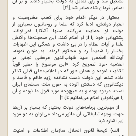
تشکیل شد و رأی تمایل به دولت بختیار دادند و بر آن
اساس فرمان شاه صادر شد.
[19]
بختیار در دیگر اقدام خود برای کسب مشروعیت و
اعتبار دولتش، ادعا کرد که علما و روحانیون بسیاری از
دولت او حمایت می‌کنند منتها آشکارا نمی‌توانند
پشتیبانی خود را از او اعلام کنند. این صحبت‌ها واکنش
علما و آیات عظام را در پی داشت و همگی این اظهارات
بختیار را شدیداً رد و محکوم کردند. به‌ عنوان نمونه،
آیت‌الله العظمی سید شهاب‌الدین مرعشی نجفی در
اعلامیه خود تصریح کرد: «این موضوع را حقیر قویاً
تکذیب نموده و همان طور که در اعلامیه‌های قبلی تذکر
داده شده، این دولت دست ‌نشانده رژیم ظالم و فاسد و
دیکتاتوری که دستش آلوده به خون ملت مسلمان ایران
است، مردود بوده و به هیچ‌وجه مورد قبول ما نبوده و آن
را غیرقانونی اعلام می‌نمائیم.»
[20]
از مهم‌ترین برنامه‌های دولت بختیار که بسیار بر آن‌ها
جهت وجهه تبلیغاتی آن مانور می‌داد می‌توان به دو مورد
زیر اشاره کرد:
الف) لایحۀ قانون انحلال سازمان اطلاعات و امنیت