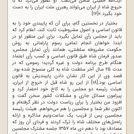
آیت‌الله خمینی سخن می‌گفت. او تصور می‌کرد که با
خروج شاه از ایران می‌تواند رهبری ملت ایران را به دست
خود بگیرد.»
[17]
بختیار در نخستین گام، برای آن که پایبندی خود را به
قانون اساسی و اصول مشروطیت ثابت کند، اعلام کرد که
باید از مجلس رأی تمایل بگیرد. برای این منظور او در
ابتدا خواهان انجام تمامی رسوم پارلمانی به روش
حکومت مشروطه سلطنتی، همانند رأی تمایل مجلس،
صدور فرمان شاه طبق قانون اساسی و کسب رأی اعتماد
هنگام طرح برنامه دولت و غیره گردید؛ رسومی که در
مدت 25 سال آخر سلطنت شاه به کلی منسوخ شده بود.
قصد وی از این کار نشان دادن پایبندیش به قانون
اساسی بود.
[18]
از این رو شاه قبل از خروج از ایران،
هیئت رئیسه دو مجلس را به کاخ خود احضار کرد و
پیرامون مسائل جاری و مشکلات کشور سخن گفت و
افزود من بختیار را برای ریاست دولت در نظر گرفته‌ام و
اکنون نظر شما و مجلسین را هم می‌خواهم. هیئت رئیسه
مجلسین پس از قریب یک ‌ساعت‌ونیم مذاکره و ارائه
راه‌حل‌های مختلف شاه را ترک کردند و فردای آن روز که
مصادف بود با دهم دی ‌ماه 1357 جلسه مشترک مجلسین