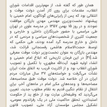
همان ‌طور که گفته شد، از مهم‌ترین اقدامات شورای
انقلاب، مقدمات برای روی کار آمدن دولت موقت و
انتقالی بود که پس از رایزنی‌های گوناگون، امام خمینی با
پیشنهاد نخست‌وزیری مهندس مهدی بازرگان موافقت
نمودند و در روز 15 بهمن 1357 در مدرسه علوی در تهران
طی مراسمی با حضور خبرنگاران داخلی و خارجی و
جمعیت کثیری از شخصیت‌های سیاسی و مردمی که در
داخل و خارج مدرسه گرد آمده بودند، طی حکمی که
توسط حجت‌الاسلام هاشمی رفسنجانی قرائت شد،
مهندس بازرگان به ‌عنوان نخست‌وزیر دولت موقت معرفی
شد.
[41]
در این فرمان تاریخی که ابلاغ امام خمینی و
انشاء اولیه شهید آیت‌الله مطهری، با تکمیل و تصویب
شورای انقلاب بود و از اکثریت قریب به اتفاق ملت ایران
نشأت می‌گرفت و خواسته‌های 37 سال مبارزات مردم
ایران در آن خلاصه شد. دولت موقت طبق محاسبه‌ها،
مصاحبه‌ها و وعده‌های مکرر امام در ماه‌های آخر، برای
انتقال از نظام ننگین قدیم به نظام مطلوب جدید، تعیین
می‌گردید که وظیفه‌اش عبارت بود از خلع ‌ید از حکومت
استبدادی، تحقق حاکمیت ملی در یک رفراندوم عمومی،
تشکیل مجلس مؤسسان آزاد ملی، تصویب قانون