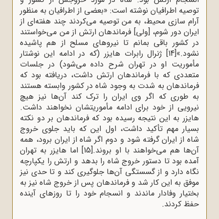
توصیه اطرافیان نوشته است: «بعضی از اطرافیان به منظور
آرام ‌سازی محیط، به من توصیه می‌کردند چند هفته‌ای از
ایران دور شوم، [ولی] فرماندهان ارتش از من می‌خواستند
در کشور باقی بمانم تا نیروهای مسلح از هم پاشیده
نشود.»
[14]
ژنرال رابرات هایزر (که در ادامه این نوشتار
مأموریت او در تهران شرح داده می‌شود) در جلسات
متعددی که با فرماندهان ارتش داشت، دریافته بود که
فرماندهان به شدت به وجود شاه در کشور وابسته هستند
به‌ طوری ‌که اگر وی ایران را ترک کند آن‌ها نیز هیچ
نیرویی از خود برای ادامه مأموریتشان نخواهند داشت.
هایزر به این نتیجه رسیده بود که فرماندهان بر دو نکته
بسیار مهم تأکید داشت، اول این که باید جلوی خروج
شاه از ایران گرفته شود و دوم اگر شاه از ایران برود، همه
آن‌ها هم می‌خواهند با او بروند.
[15]
اما هایزر به تهران
آمده بود تا دستور خروج شاه را بدهد و ارتش را یکپارچه
نگاه دارد و از گسستگی آن‌ها جلوگیری کند و تا حدی نیز
موفق به این کار شد و فرماندهان پس از خروج شاه نیز به
بختیار وفادار ماندند و انسجام خود را تا روزهای آینده
حفظ کردند.