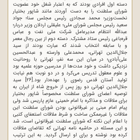
دسته اول افرادی بودند که به اعتبار شغل خود عضویت
شورای سلطنت را به دست آوردند مانند شاپور بختیار
نخست‌وزیر؛ محمد سجادی رئیس مجلس سنا؛ جواد
سعید رئیس مجلس شورای ملی؛ علیقلی اردلان وزیر دربار؛
عبدالله انتظام مدیرعامل شرکت ملی نفت و عباس
قره‌باغی رئیس ستاد مشترک. دسته دوم از بین رجال معمر
و با سابقه انتخاب شدند که عبارت بودند از: سید
جلال‌الدین تهرانی، محمدعلی وارسته و عبدالحسین
علی‌آبادی؛ در میان این سه نفر، تهرانی با روحانیت
نزدیکی داشت و خود مدت‌ها از مدرسین حوزه علمیه بود
و علوم معقول تدریس می‌کرد و در دو نوبت هم نیابت
تولید آستان قدس رضوی را عهده‌دار بود.
[26]
سید
جلال‌الدین تهرانی دو روز پس از خروج شاه از ایران به
توصیه اعضای شورای سلطنت مخصوصاً شاپور بختیار
برای ملاقات و مذاکره با امام خمینی عازم پاریس شد ولی
پیام امام مبنی بر غیرقانونی بودن شورای سلطنت این
ملاقات را غیرممکن ساخت و شرط ملاقات استعفای کتبی
با اعلام این نکته که شورای سلطنت غیرقانونی است، شد
و این مسئله در حاشیه نامه تهرانی که تقاضای ملاقات
کرده بود نوشته و برای او ارسال گردید. به این ترتیب