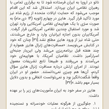
ناتو در اروپا به‌ ایران‌ فرستاده‌ شود تا به‌ برقراری ‌تماس‌ با
رهبران‌ نظامی‌ ایران‌ بپردازد. استدلال‌ شد که‌ این‌ اقدام‌
موجب‌ می‌شود که ‌حمایت‌ ایالات‌ متحده‌ از رژیم‌ شاه‌ نیز
مورد تأکید قرار گیرد. هایزر در چهارم ‌ژانویه‌ (14 دی‌ ماه‌) به‌
صورت‌ سرّی‌ با یک‌ هواپیمای‌ نظامی‌ آمریکایی‌ وارد تهران‌
شد و مورد استقبال‌ چندین‌ نظامی‌ آمریکایی‌ قرار گرفت‌.
آمریکاییان‌ بدون‌ اجازه‌‌ ایرانیان ‌وارد و خارج‌ می‌شدند،
حتی‌ شاه‌ نیز از ورود هایزر مطلع‌ نشد.
[31]
چنان که خود
در کتابش می‌نویسد: «مسافرت‌های ژنرال هایزر همواره از
چند هفته قبل برنامه‌ریزی می‌شد ولی این‌بار جنبه‌ای
اسرارآمیز داشت. نظامیان آمریکا، با هواپیمای خود
می‌آمدند و می‌رفتند و طبیعتاً تابع تشریفات معمول
نبودند. از امرای ارتش درباره مسافرت ژنرال هایزر سؤال
کردم، آن‌ها هم چیزی نمی‌دانستند. حضور او در ایران
واقعاً شگفت‌انگیز بود و نمی‌توانست اتفاقی و بدون دلایل
بسیار مهم باشد.»
[32]
هایزر در سفر خود به ایران مأموریت‌های زیر را بر عهده
داشت:
1. جلوگیری از هرگونه عملیات خودسرانه و نسنجیده
ارتش موقع خروج شاه از ایران؛