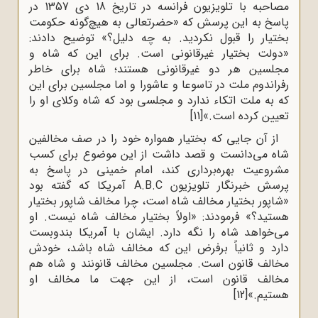
مصاحبه با تلویزیون فرانسه در تاریخ 18 دی 1357 در
پاسخ به این پرسش که «حضرتعالی به هیچ‌گونه حکومت
بختیار را قبول نکردید. به چه دلیل؟» توضیح دادند:
«دولت بختیار غیرقانونی است. برای این که شاه و
مجلسین هر دو غیرقانونی هستند؛ شاه برای خاطر
رفراندوم ملت در تاسوعا و عاشورا و اما مجلسین برای این
که به ملت اتکاء ندارد و مجلسی بود که شاه وکلای او را
تعیین کرده است.»
[11]
از آن‌ جایی که بختیار همواره خود را در صف مخالفین
شاه می‌دانست و قصد داشت از این موضوع برای کسب
مشروعیت بهره‌برداری کند، امام خمینی در پاسخ به
پرسش خبرنگار تلویزیون A.B.C آمریکا که گفته بود
«شاپور بختیار مخالف شاه است، چرا مخالف شاپور بختیار
هستید؟» فرمودند: «اولاً بختیار مخالف شاه نیست. او
می‌خواهد شاه را نگه ‌دارد. ایشان با آمریکا بندوبست
دارد و ثانیاً برفرض این که مخالف شاه باشد، خودش
مخالف قانون است. مجلسین مخالف قانونند و شاه هم
مخالف قانون است، از این جهت ما مخالف او
هستیم.»
[12]