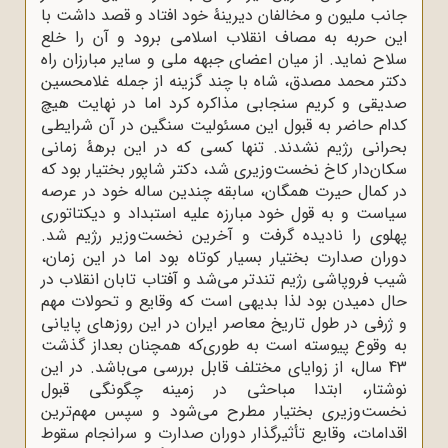
جانب ملیون و مخالفان دیرینۀ خود افتاد و قصد داشت با
این حربه به مصاف انقلاب اسلامی برود و آن ‌را خلع
سلاح نماید. از میان اعضای جبهه ملی و سایر مبارزان راه
دکتر محمد مصدق، شاه با چند گزینه از جمله غلامحسین
صدیقی و کریم سنجابی مذاکره کرد اما در نهایت هیچ
کدام حاضر به قبول این مسئولیت سنگین در آن شرایطی
بحرانی رژیم نشدند. تنها کسی که در این برهۀ زمانی
سکان‌دار کاخ نخست‌وزیری شد، دکتر شاپور بختیار بود که
در کمال حیرت همگان، سابقه چندین‌ ساله خود در عرصه
سیاست و به قول خود مبارزه علیه استبداد و دیکتاتوری
پهلوی را نادیده گرفت و آخرین نخست‌وزیر رژیم شد.
دوران صدارت بختیار بسیار کوتاه بود اما در این زمان،
شیب فروپاشی رژیم تندتر می‌شد و آفتاب تابان انقلاب در
حال دمیدن بود لذا بدیهی است که وقایع و تحولات مهم
و ژرفی در طول تاریخ معاصر ایران در این روزهای پایانی
به وقوع پیوسته است به ‌طوری‌که همچنان بعداز گذشت
43 سال، از زوایای مختلف قابل بررسی می‌باشد. در این
نوشتار، ابتدا مباحثی در زمینه‌ چگونگی قبول
نخست‌وزیری بختیار مطرح می‌شود و سپس مهم‌ترین
اقدامات، وقایع تأثیرگذار دوران صدارت و سرانجام سقوط