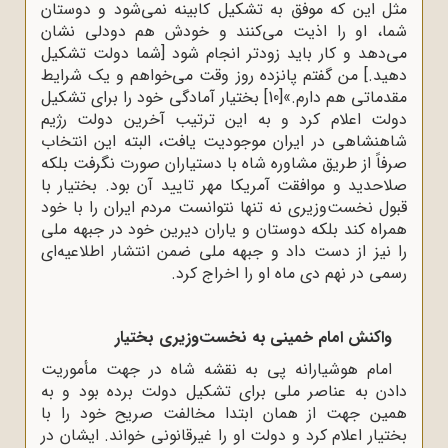
مثل این که موفق به تشکیل کابینه نمی‌شود و دوستان
شما، او را اذیت می‌کنند و خودش هم دودلی نشان
می‌دهد و کار باید زودتر انجام شود [شما دولت تشکیل
دهید.] من گفتم پانزده روز وقت می‌خواهم و یک شرایط
مقدماتی هم دارم.»
[10]
بختیار آمادگی خود را برای تشکیل
دولت اعلام کرد و به این ترتیب آخرین دولت رژیم
شاهنشاهی در ایران موجودیت یافت، البته این انتخاب
صرفاً از طریق مشاوره شاه با دستیاران صورت نگرفت بلکه
صلاحدید و موافقت آمریکا مهر تایید آن بود. بختیار با
قبول نخست‌وزیری نه ‌تنها نتوانست مردم ایران را با خود
همراه کند بلکه دوستان و یاران دیرین خود در جبهه ملی
را نیز از دست داد و جبهه ملی ضمن انتشار اطلاعیه‌ای
رسمی در نهم دی ‌ماه او را اخراج کرد.
واکنش امام خمینی
به نخست‌وزیری بختیار
امام هوشیارانه پی به نقشه شاه در جهت مأموریت
دادن به عناصر ملی برای تشکیل دولت برده بود و به
همین جهت از همان ابتدا مخالفت صریح خود را با
بختیار اعلام کرد و دولت او را غیرقانونی خواند. ایشان در