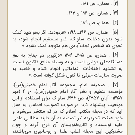
[2]
. همان، ص 181.
[3]
. همان، ص 192 و 193.
[4]
. همان، ص 189.
[5]
. همان، ص 196ـ 198؛ «فرمودند: اگر بخواهید کمک
شود بدون دخالت ساواک، غیر مستقیم انجام شود، به
نحوی که شخص نجف‌آبادی هم متوجه کمک نشود.»
[6]
. همان، ص 205ـ 206؛ «درگیری دو جناح به نفع
دستگاه‌های دولتی است و به وسیله منابع تاکنون نسبت
به تشدید اختلافات اقداماتی انجام شده و قضیه به
صورت منازعات جزئی تا کنون شکل گرفته است.»
[7]
. صحیفه امام، مجموعه آثار امام خمینی(س)،
مؤسسه تنظیم و نشر آثار امام خمینی(س)، ج 4 (مهر
1357- آبان 1357)، ص 236. ساواک برای استفاده از این
موقعیت پیشنهاد کرد: در صورت تصویب اقدامی به عمل
آید که در مجله مکتب اسلام که در قم منتشر می‌شود و
خود هیئت تحریریه نیز تصمیم به آن دارند مطالبی علمی
علیه نویسنده و تقریظ‌نویسان آن درج گردد و چون
مشترکین این مجله اغلب علما و روحانیون می‌باشند،