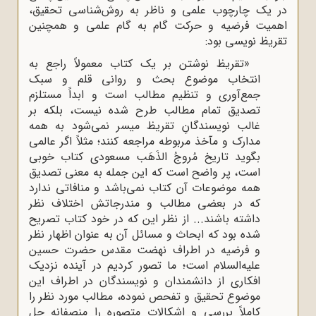
در یک چارچوب علمی و ناظر به روش‌شناسی تحقیق،
اهمیت فرضیه و حرکت گام به گام علمی و همچنین
تقریظ نویسی بود:
«تقریظ نوشتن بر یک کتاب معمولاً راجع به
انتخاب موضوع بحث و روانی قلم و سبک
جمع‌آوری و تنظیم مطالب است و ابداً مستلزم
تصدیق تمام مطالب طرح شده نیست، بلکه بر
غالب نویسندگانِ تقریظ میسر نمی‌شود به همه
مدارک و مآخذ مربوطه مراجعه کنند؛ مثلاً اگر عالمی
بگوید تاریخ مُروجُ الذَهَب مسعودی کتاب خوبی
است، پر واضح است که این جمله به معنی تصدیق
همه موضوعات آن کتاب نمی‌باشد و منافاتی ندارد
که در بعضی مطالب و مندرجاتش اختلاف نظر
داشته باشند... از نظر این که در خود کتاب تصریح
شده بود که ابحاث و مسائل آن به عنوان اظهار نظر
و فرضیه در اطراف نهضت مقدس حضرت حسین
علیه‌السلام است؛ ما تصور کردیم در آینده نزدیک
افکاری از دانشمندان و نویسندگان در اطراف این
موضوع تحقیق و تفحص نموده، مطالب مورد نظر را
کاملاً بررسی و اشکالات متصوره را منصفانه حل