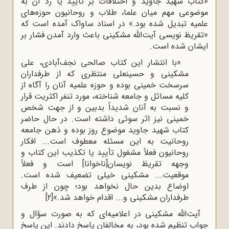
«کتاب شهید جاوید و اختلافات بر تأیید یا رد آن به
موضوعی مهم میان علما، طلاب و روحانیون حوزه‌های
علمیه تبدیل شده بود.» در اسناد ساواک آمده است که
«تقریظ نویسی آیت‌الله مشکینی باعث وارد آمدن فشار بر
ایشان شده است.
«با انتشار این کتاب صالحی نجف‌آبادی، علی
مشکینی و حسینعلی منتظری که از طرفداران
سرسخت خمینی بوده و حوزه علمیه آنان را آگاه از
کلیه مسائل و جامعه شناخته، مورد تنفر اکثریت قرار
و نسبت به آنان شدیداً بدبین و از جهت شخص
خمینی نیز اثر سوئی داشته است. در حال حاضر
کتاب شهید جاوید موضوع روز بوده و ذهن جامعه
روحانیت به این مسئله معطوف است... افکار
روحانیون فعلاً مشغول تأیید یا تکذیب این کتاب و
وجهه تقریظ نویسان[ناخوانا] است و فعلاً
موقعیت... مشکینی خیلی تضعیف شده است.
اوضاع بدین حال نخواهد بود؛ چون از طرف
طرفداران مشکینی و... اقدام خواهد شد.»
[2]
آیت‌الله مشکینی در اعلامیه‌ای که به صورت سؤال و
جواب تنظیم شده بود، به مخالفان پاسخ دادند. این پاسخ