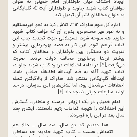
ایجاد اختلاف میان طرفداران امام خمینی به عنوان
موافقان کتاب شهید جاوید و طرفداران آیت‌الله گلپایگانی
به عنوان مخالفان نشر آن تبدیل کند.
اداره کل سوم ساواک 312، تلاش کرد به نحو غیرمستقیم
و به طور غیر محسوس، بدون آن که مؤلف کتاب شهید
جاوید هم متوجه شود، تسهیلاتی جهت تجدید چاپ این
کتاب فراهم شود. این کار به قصد بهره‌برداری بیشتر و
تقویت دو دستگی بین طرفداران و مخالفان کتاب که
بیشتر آن‌ها روحانیون مخالف دولت بودند، صورت
می‌گرفت.
[5]
در ادامه اختلافات درباره کتاب شهید جاوید،
کتاب شهید آگاه به قلم آیت‌الله لطف‌الله صافی داماد
آیت‌الله گلپایگانی منتشر شد. ساواک از بالاگرفتن شعله
اختلافات خوشحال بود، اما تلاش‌های این سازمان، در حد
تولید منازعات جزئی نتیجه داد.
[6]
امام خمینی در یک ارزیابی درست و منطقی، گسترش
این اختلافات را نتیجه اقدامات رژیم دانستند. ایشان چند
سال بعد در این باره فرمودند:
«ما دیدیم که دو سال، سه سال ـ حالا هم
تتمه‌اش هست ـ کتاب شهید ‌جاوید؛ چه بساطی