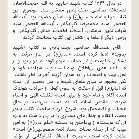
در سال 1349 کتاب شهید جاوید به قلم حجت‌الاسلام
نعمت‌الله صالحی نجف‌آبادی منتشر شد. موضوع این
کتاب درباره امام حسین(ع) و قیام آن حضرت بود. آیت‌الله
العظمی سید محمدرضا گلپایگانی، آیت‌الله العظمی سید
شهاب‌الدین مرعشی، آیت‌الله لطف‌الله صافی گلپایگانی و
برخی دیگر از علما با انتشار این کتاب مخالفت کردند.
آقای نعمت‌الله صالحى نجف‌آبادى در کتاب «شهید
جاوید» ادعا کرده است: «امام(ع) در آغاز حرکت به
تشکیل حکومت و نیز حمایت مردم کوفه امیدوار بود و از
جریانات بعدی بی‌اطلاع بوده است و یا شهادت خود و
اهل بیت و اصحاب را به عنوان گزینه آخر در نظر داشت.
لکن مشهور در میان علماى شیعه و اهل تحقیق آن است
که امام(ع) قبل از حرکت به سوى کوفه از حوادث هولناک
آینده آگاه و قیام خود را براى انجام تکلیف الهى و احیاء
شریعت مقدس اسلام که به دست بنى‌امیه در حال
انحراف و اضمحلال بود، شروع کرد.» مباحث کتاب مزبور
بحث، انتقاد و جدال‌هاى بسیاری را در پى داشت به ‌ویژه
آن که نویسنده از پرداختن به مسئله «علم امام(ع) به امور
غیب که از جمله صفات ممتاز ائمه معصومین(ع) است»
غفلت کرده است، حضرت آیت‌الله گلپایگانى از مؤلف