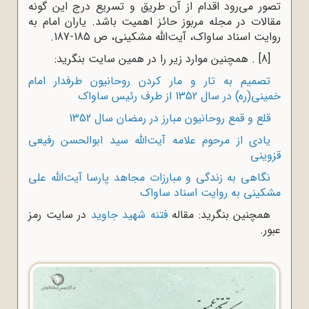
تصور می‌رود اقدام از آن طریق و تسریع درج این گونه
مقالات در مجله مربوز حائز اهمیت باشد. یاران امام به
روایت اسناد ساواک‌، آیت‌الله مشکینی، ص 185-187.
[8]
. همچنین موارد زیر را در همین سایت بنگرید:
تصمیم به تار و مار کردن روحانیون طرفدار امام
خمینی(ره) در سال 1352 از طرف رئیس ساواک
قلع و قمع روحانیون مبارز در رمضان سال 1352
یادی از مرحوم علامه آیت‌الله سید ابوالحسن رفیعی
قزوینی
نگاهی به زندگی و مبارزات مجاهد پارسا آیت‌الله علی
مشکینی به روایت اسناد ساواک
همچنین بنگرید: مقاله
فتنه شهید جاوید
در سایت رمز
عبور.