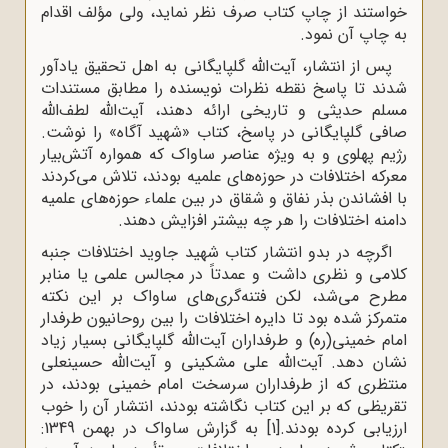
خواستند از چاپ کتاب صرف نظر نماید، ولی مؤلف اقدام
به چاپ آن نمود.
پس از انتشار، آیت‌الله گلپایگانى به اهل تحقیق یادآور
شدند تا پاسخ نقطه‌ نظرات نویسنده را مطابق مستندات
مسلم حدیثى و تاریخى ارائه دهند، آیت‌الله لطف‌الله
صافى گلپایگانى در پاسخ، کتاب «شهید آگاه» را نوشت.
رژیم پهلوى و به ویژه عناصر ساواک که همواره آتش‌بیار
معرکه اختلافات در حوزه‌هاى علمیه بودند، تلاش مى‌کردند
با افشاندن بذر نفاق و شقاق در بین علماء حوزه‌هاى علمیه
دامنه اختلافات را هر چه بیشتر افزایش دهند.
اگرچه در بدو انتشار کتاب شهید جاوید اختلافات جنبه
کلامى و نظرى داشت و عمدتاً در مجالس علمى یا منابر
مطرح مى‌شد، لکن فتنه‌گرى‌هاى ساواک بر این نکته
متمرکز شده بود تا دایره اختلافات را بین روحانیون طرفدار
امام خمینى(ره) و طرفداران آیت‌الله گلپایگانى بسیار زیاد
نشان دهد. آیت‌الله علی مشکینی و آیت‌الله حسینعلی
منتظری که از طرفداران سرسخت امام خمینی بودند، در
تقریظی که بر این کتاب نگاشته بودند، انتشار آن را خوب
ارزیابی کرده بودند.
[1]
به گزارش ساواک در بهمن 1349: