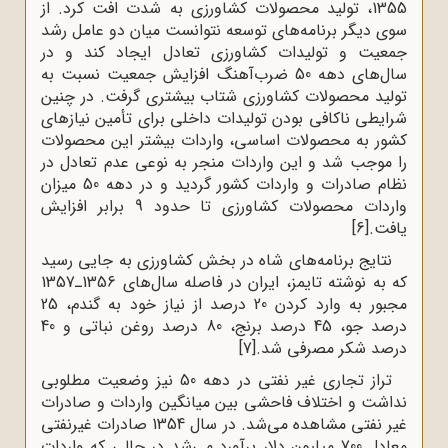
1355، تولید محصولات کشاورزی به شدت افت کرد. از
سوی دیگر برنامه‌های توسعه نتوانست میان دو عامل رشد
جمعیت و تولیدات کشاورزی تعادل ایجاد کند و در
سال‌های دهه 50 ضرب‌آهنگ افزایش جمعیت نسبت به
تولید محصولات کشاورزی شتاب بیشتری گرفت. در چنین
شرایطی ناکافی بودن تولیدات داخلی برای تأمین نیازهای
کشور به محصولات اساسی، واردات بیشتر این محصولات
را موجب شد و این واردات منجر به نوعی عدم تعادل در
نظام صادرات و واردات کشور ‌گردید و در دهه 50 میزان
واردات محصولات کشاورزی تا حدود 9 برابر افزایش
یافت.
[6]
نتایج برنامه‌های شاه در بخش کشاورزی به جایی رسید
که به نوشته تایمز، ایران در فاصله سال‌های 1356ـ1357
مجبور به وارد کردن 20 درصد از نیاز خود به گندم، 25
درصد جو، 45 درصد برنج، 80 درصد روغن نباتی و 40
درصد شکر مصرفی شد.
[7]
تراز تجاری غیر نفتی در دهه 50 نیز وضعیت مطلوبی
نداشت و اختلاف فاحشی بین میانگین واردات و صادرات
غیر نفتی مشاهده می‌شد. در سال 1354 صادرات غیرنفتی
معادل 700 میلیون دلار برآورد می‌شد در حالی که واردات