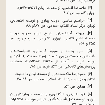
فرهنگی رسا، ص 471-470.
[2]
. غلامرضا افخمی، توسعه در ایران (1357-1320)،
تهران: گام نو، ص 417.
[3]
. ابراهیم عباسی، دولت پهلوی و توسعه اقتصادی،
تهران: مرکز اسناد انقلاب اسلامی، ص 187و 188.
[4]
. یرواند آبراهامیان، تاریخ ایران مدرن، ترجمه
محمدابراهیم فتاحی، تهران: نشر نی، چاپ چهارم، ص
255 و 256.
[5]
. علی وشمه و سهیلا فارسانی، «سیاست‌های
اقتصادی حکومت پهلوی ‌دوم در زمینه صنعت با تأکید بر
روابط ایران و آلمان از 1340تا 1357ش»، فصلنامه
پژوهش‌های تاریخی، س 53، ش2، ص 75.
[6]
. حمیدرضا ملک‌محمدی، از توسعه لرزان تا سقوط
شتابان، تهران، مرکز اسناد انقلاب اسلامی، ص 49-48.
[7]
. همان، ص 52.
[8]
. فرد هالیدی، دیکتاتوری و توسعه سرمایه‌داری در
ایران، ترجمه فضل‌الله نیک‌آئین، تهران: مؤسسه انتشارات
امیرکبیر، ص 171.