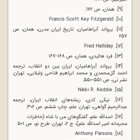
[9]
. همان، ص 172.
Francis Scott Key Fitzgerald
.
[10]
[11]
. یرواند آبراهامیان، تاریخ ایران مدرن، همان، ص
257
. Fred Halliday
[12]
[13]
. فرد هالیدی، همان، ص 168-167
[14]
. یرواند آبراهامیان، ایران بین دو انقلاب، ترجمه
احمد گل‌محمدی و محمد ابراهیم فتاحی ولیلایی، تهران:
نشر نی، ص 551-550.
Nikki R. Keddie
.
[15]
[16]
. نیکی کدی، ریشه‌های انقلاب ایران، ترجمه
عبدالرحیم گواهی، تهران: علم، چاپ ششم، ص 302.
[17]
. اسدالله علم، گفتگوهای من با شاه (خاطرات
محرمانه امیر اسدالله علم)، ج 2، تهران: طرح نو،‌ ص 501
Anthony Parsons
.
[18]