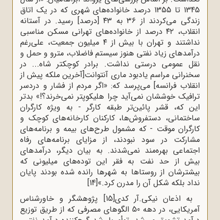
1345 تا 1355 درصد خانواده‌های شهری که در یک اتاق
زندگی می‌کردند از ۳۶ به ۴۳ [درصد] رسید. در آستانه
انقلاب، ۴۲ درصد از خانواده‌های تهرانی مسکن مناسبی
نداشتند و تهران با بیش از ۴ میلیون جمعیت، علی‌رغم
درآمدهای زیاد نفتی هنوز سیستم فاضلاب، مترو و حمل و
نقل عمومی درستی نداشت. برادر کوچکتر شاه... در
سخنرانی مراسم یادبود ماری آنتوانت[آخرین ملکه پیش از
انقلاب فرانسه] می‌پرسد که: «اگر مردم از فشار و دردسر
ترافیک خوششان نمی‌آید چرا هلیکوپتر نمی‌خرند؟!» بدتر
این که، قشر پائین‌تر طبقه کارگر - به ویژه کارگران
ساختمانی، دستفروش‌ها، کارکنان کارخانه‌های کوچک و
کارگران موقت - که مشمول طرح‌های بیمه و برنامه‌های
مشارکت در سود نبودند، از مزایای برنامه‌های رفاه
اجتماعی بهره‌مند نمی‌شدند. به بیان دیگر، درآمدهای
بیش از حد نفت به فقر این توده‌های میلیونی که
بیشترشان از روستاها به شهرها رانده شده بودند پایان
نداد بلکه شکل آن را مدرن کرد.»
[14]
به اذعان نیکی.آر کدی
[15]
پژوهشگر و خاورشناس
آمریکایی، در دهه 50 الگوهای مصرفی که از طریق توزیع