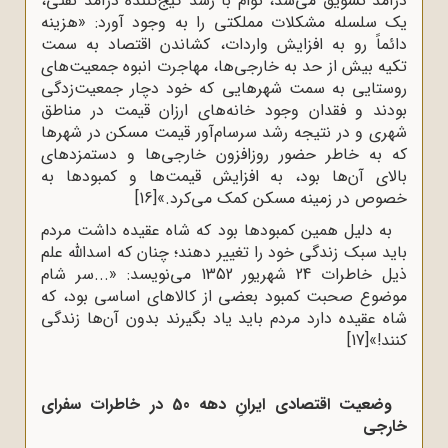
درآمد تشویق می‌شد، توأم با رشد گیج‌کننده درآمد نفتی،
یک سلسله مشکلات مملکتی را به وجود آورد: «هزینه
دائماً رو به افزایش واردات، کشاندن اقتصاد به سمت
تکیه بیش از حد به خارجی‌ها، مهاجرت انبوه جمعیت‌های
روستایی به سمت شهرهایی که خود دچار جمعیت‌زدگی
بودند و فقدان وجود خانه‌های ارزان قیمت در مناطق
شهری و در نتیجه رشد سرسام‌آور قیمت مسکن در شهرها
که به خاطر حضور روزافزون خارجی‌ها و دستمزدهای
بالای آن‌ها بود، به افزایش قیمت‌ها و کمبودها به
خصوص در زمینه مسکن کمک می‌کرد.»
[16]
به دلیل همین کمبودها بود که شاه عقیده داشت مردم
باید سبک زندگی خود را تغییر دهند؛ چنان که اسدالله علم
ذیل خاطرات 24 شهریور 1352 می‌نویسد: «...سر شام
موضوع صحبت کمبود بعضی از کالاهای اساسی بود، که
شاه عقیده دارد مردم باید یاد بگیرند بدون آن‌ها زندگی
کنند!»
[17]
وضعیت اقتصادی ایرانِ دهه 50 در خاطرات سفرای
خارجی