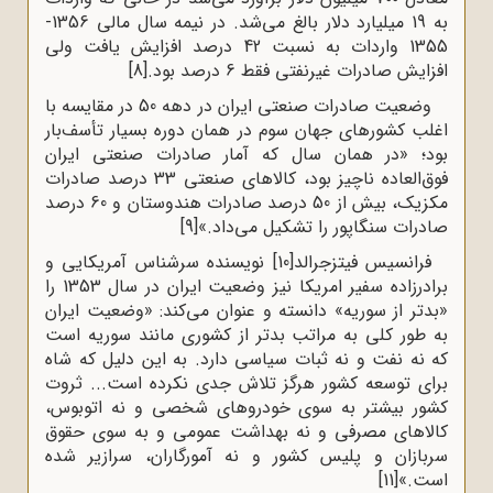
به 19 میلیارد دلار بالغ می‌شد. در نیمه سال مالی 1356-
1355 واردات به نسبت 42 درصد افزایش یافت ولی
افزایش صادرات غیرنفتی فقط 6 درصد بود.
[8]
وضعیت صادرات صنعتی ایران در دهه 50 در مقایسه با
اغلب کشورهای جهان سوم در همان دوره بسیار تأسف‌بار
بود؛ «در همان سال که آمار صادرات صنعتی ایران
فوق‌العاده ناچیز بود، کالاهای صنعتی 33 درصد صادرات
مکزیک، بیش از 50 درصد صادرات هندوستان و 60 درصد
صادرات سنگاپور را تشکیل می‌داد.»
[9]
فرانسیس فیتزجرالد
[10]
نویسنده سرشناس آمریکایی و
برادرزاده سفیر امریکا نیز وضعیت ایران در سال 1353 را
«بدتر از سوریه» دانسته و عنوان می‌کند: «وضعیت ایران
به طور کلی به مراتب بدتر از کشوری مانند سوریه است
که نه نفت و نه ثبات سیاسی دارد. به این دلیل که شاه
برای توسعه کشور هرگز تلاش جدی نکرده است... ثروت
کشور بیشتر به سوی خودروهای شخصی و نه ‌اتوبوس،
کالاهای مصرفی و نه بهداشت عمومی و به سوی حقوق
سربازان و پلیس کشور و نه ‌آمورگاران، سرازیر شده
است.»
[11]