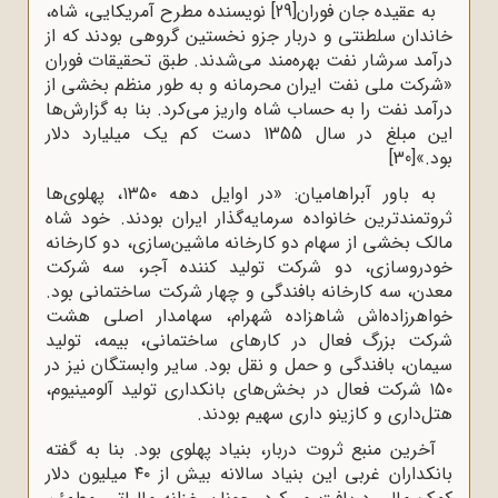
به عقیده جان فوران
[29]
نویسنده مطرح آمریکایی، شاه،
خاندان سلطنتی و دربار جزو نخستین گروهی بودند که از
درآمد سرشار نفت بهره‌مند می‌شدند. طبق تحقیقات فوران
«شرکت ملی نفت ایران محرمانه و به طور منظم بخشی از
درآمد نفت را به حساب شاه واریز می‌کرد. بنا به گزارش‌ها
این مبلغ در سال 1355 دست کم یک میلیارد دلار
بود.»
[30]
به باور آبراهامیان: «در اوایل دهه ۱۳۵۰، پهلوی‌ها
ثروتمندترین خانواده سرمایه‌گذار ایران بودند. خود شاه
مالک بخشی از سهام دو کارخانه ماشین‌سازی، دو کارخانه
خودروسازی، دو شرکت تولید کننده آجر، سه شرکت
معدن، سه کارخانه بافندگی و چهار شرکت ساختمانی بود.
خواهرزاده‌اش شاهزاده شهرام، سهامدار اصلی هشت
شرکت بزرگ فعال در کارهای ساختمانی، بیمه، تولید
سیمان، بافندگی و حمل و نقل بود. سایر وابستگان نیز در
۱۵۰ شرکت فعال در بخش‌های بانکداری تولید آلومینیوم،
هتل‌داری و کازینو داری سهیم بودند.
آخرین منبع ثروت دربار، بنیاد پهلوی بود. بنا به گفته
بانکداران غربی این بنیاد سالانه بیش از ۴۰ میلیون دلار