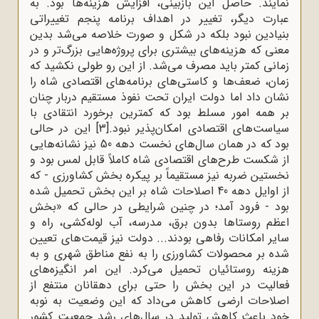
نمایند. حاصل این بازبینی، افزایش هزینه‌ها بود. به
عبارت دیگر، تغییر در اهداف برنامه‌ پنجم تغییراتی
بنیادین نبود بلکه در شکل و صورت خلاصه می‌شد بدین
معنی که هزینه‌های بیشتری برای پروژه‌هایی بزرگ‌تر و در
زمانی کمتر باید مصرف می‌شد. از این رو طولی نکشید که
زمان، ضعف‌ها و کاستی‌های برنامه‌های اقتصادی شاه را
نشان داد اما دولت ایران تحت ‌نفوذ مستقیم دربار چنان
بر همه امور مسلط بود که کمترین برخورد انتقادی با
سیاست‌های اقتصادی امکان‌پذیر نبود.
[3]
این در حالی
بود که در همان سال‌های نخست دهه 50 نیز نشانه‌هایی
از شکست طرح‌های اقتصادی شاه کاملاً قابل لمس بود و
نخستین ضربه نیز مستقیماً بر پیکره بخش کشاورزی - که
از اوایل دهه 40 اصلاحات شاه بر این بخش تحمیل شده
بود - فرود آمد؛ در چنین شرایطی در حالی که «بخش
اعظم روستاها بدون برق، مدرسه، آب لوله‌کشی، راه و
سایر امکانات رفاهی بودند... دولت نیز قیمت‌های تعیین
شده بر محصولات کشاورزی را به نفع مناطق شهری و به
هزینه روستائیان تحمیل می‌کرد. این امر انگیزه‌های
فعالیت در این بخش را حتی برای دهقانان منتفع از
اصلاحات ارضی کاهش می‌داد که این وضعیت به نوبه
خود باعث کاهش تولید در سال‌های رشد جمعیت کشور