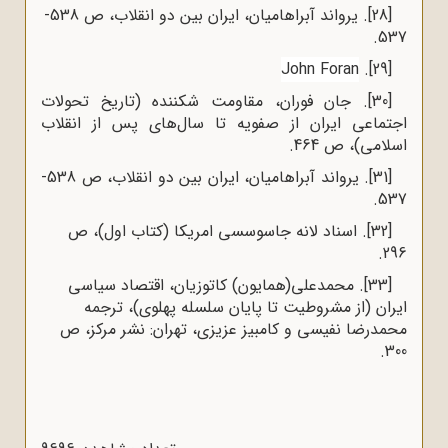
[28]
. یرواند آبراهامیان، ایران بین دو انقلاب، ص 538-
537.
John Foran
.
[29]
[30]
. جان فوران، مقاومت شکننده (تاریخ تحولات
اجتماعی ایران از صفویه تا سال‌های پس از انقلاب
اسلامی)، ص 464.
[31]
. یرواند آبراهامیان، ایران بین دو انقلاب، ص 538-
537.
[32]
. اسناد لانه جاسوسسی امریکا (کتاب اول)، ص
296.
[33]
. محمدعلی(همایون) کاتوزیان، اقتصاد سیاسی
ایران (از مشروطیت تا پایان سلسله پهلوی)، ترجمه
محمدرضا نفیسی و کامبیز عزیزی، تهران: نشر مرکز، ص
300.