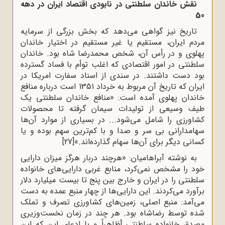
نقش خاندان سلطنتی در نابودی اقتصاد ایران در دهه
50
تاریخ نیز گواهی می‌دهد که بخش بزرگی از سرمایه
مردم ایران، مستقیم یا غیر مستقیم در اختیار خاندان
پهلوی و در رأس آن، شخص محمدرضا شاه بود. خاندان
سلطنتی در امور اقتصادی که اغلب توأم با فساد گسترده
بود دست داشتند. در سندی از اسناد سفارت امریکا در
ایران که تاریخ آن مربوط به خرداد 1351 است درباره منافع
خاندان پهلوی آمده است: «منافع خاندان سلطنتی یک
طیف وسیعی از تولیدات سیمان گرفته تا محصولات
کشاورزی را شامل می‌شود... در بسیاری از موارد آن‌ها
سهامدارانی بی‌ سر و صدا و با کم‌ترین سهم بوده و یا
کسانی دیگر برای آن‌ها سهام گذارده‌اند.»
[27]
به نوشته آبراهامیان: «هرچند دربار هرگز میزان دارایی
خود را مشخص نمی‌کرد، منابع غربی دارایی‌های خانواده
سلطنتی را در ایران و خارج بین پنج تا بیست میلیارد دلار
برآورد می‌کردند. این دارایی‌ها از چهار منبع عمده به دست
می‌آمد: منبع اصلی، زمین‌های کشاورزی تصرف و تملک
شده توسط رضاشاه بود. هر چند در زمان نخست‌وزیری
مصدق خانواده سلطنتی [ظاهراً و با ادعای این که این