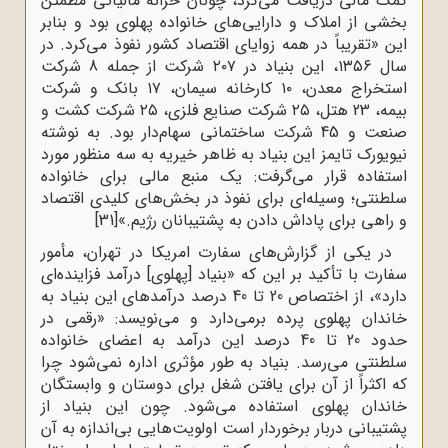
کمک مالی دریافت می‌کرد، چونان خزانه مالیاتی مطمئن
بخشی از املاک و دارایی‌های خانواده پهلوی بود و بنابر
این «تقریباً در همه زوایای اقتصاد کشور نفوذ می‌کرد. در
سال ۱۳۵۶، این بنیاد در ۲۰۷ شرکت از جمله 8 شرکت
استخراج معدن، ۱۰ کارخانه سیمان، ۱۷ بانک و شرکت
بیمه، 23 هتل، ۲۵ شرکت صنایع فلزی، ۲۵ شرکت کشت و
صنعت و 45 شرکت ساختمانی سهام‌دار بود. به نوشته
نیویورک تایمز این بنیاد به ظاهر خیریه به سه منظور مورد
استفاده قرار می‌گرفت: یک منبع مالی برای خانواده
سلطنتی؛ وسیله‌ای برای نفوذ در بخش‌های کلیدی اقتصاد
و راهی برای پاداش دادن به پشتیبانان رژیم.»
[31]
در یکی از گزارش‌های سفارت امریکا در تهران، مأمور
سفارت با تأکید بر این که «بنیاد [پهلوی] درآمد فزاینده‌ای
دارد»، از اختصاص 20 تا 40 درصد درآمدهای این بنیاد به
خاندان پهلوی پرده برمی‌دارد و می‌نویسد: «رقمی در
حدود 20 تا 40 درصد این درآمد به اعضای خانواده
سلطنتی می‌رسد. بنیاد به ‌طور مؤثری اداره نمی‌شود چرا
که اکثراً از آن برای یافتن شغل برای دوستان و وابستگان
خاندان پهلوی استفاده می‌شود. چون این بنیاد از
پشتیبانی دربار برخوردار است اولویت‌هایی بی‌اندازه به آن