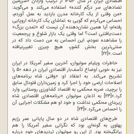
اقتصادی ایران در سال 1353 از ترکیب واژگان «سرزمین
تضادهای سر درگم ‌کننده» استفاده می‌کند و می‌گوید:
«من وقتی از یک کارخانه‌ مدرن بازدید به عمل آوردم،
احساس می‌کردم که گویی به تماشای یک کارخانه‌ اروپایی
رفته‌ام؛ آیا همین نشان‌دهنده‌ آن نیست که «تمدن بزرگ»
دست‌یافتنی است؟ اما وقتی یک بازار شلوغ و پرجمعیت
را مشاهده نمودم، این احساس به من دست داد که در
سنتی‌ترین بخش کشور، هیچ چیزی تغییرنیافته
است.»
[22]
خاطرات ویلیام سولیوان، آخرین سفیر آمریکا در ایران
نیز به خوبی اوضاع تأسف‌بار اقتصادی ایران در دهه 50 را
تشریح می‌کند. به اعتقاد او: «وقتی شاه برنامه‌های
اصلاحات ارضی خود را اجرا کرد و زمین‌داران فئودال سابق
را برچید، ضربه محکمی به اقتصاد کشاورزی روستایی وارد
کرد.»
[23]
به اذعان سولیوان «برنامه‌های اقتصادی شاه
زیربنای محکمی نداشت و خود او هم مشکلات اجرایی آن
را احساس می‌کرد.»
[24]
طرح‌های اقتصادی شاه در دو سال پایانی عمر رژیم
پهلوی به گونه‌ای بود که نگرانی سفیر آمریکا را هم
برانگیخته بود. از این رو سولیوان تردیدهای خود درباره‌