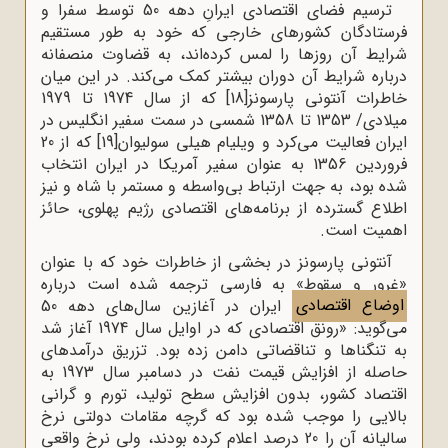
ترسیم فضای اقتصادی ایرانِ دهه 50 توسط سفرا و
فرستادگان کشورهای خارجی که خود به طور مستقیم
شرایط آن روزها را لمس کرده‌اند، به قضاوت منصفانه
درباره شرایط آن دوران بیشتر کمک می‌کند. در این میان
خاطرات آنتونی پارسونز
[18]
که از سال 1974 تا 1979
میلادی/ 1353 تا 1358 شمسی در سمت سفیر انگلیس در
ایران فعالیت می‌کرد و ویلیام هیلی سولیوان
[19]
که از 20
فروردین 1356 به عنوان سفیر آمریکا در ایران انتخاب
شده بود، به جهت ارتباط بی‌واسطه و مستمر با شاه و نیز
اطلاع گسترده از برنامه‌های اقتصادی رژیم پهلوی، حائز
اهمیت است.
آنتونی پارسونز در بخشی از خاطرات خود که با عنوان
«غرور و سقوط» به فارسی ترجمه شده است درباره
اوضاع اقتصادی
ایران در آغازین سال‌های دهه 50
می‌گوید: «رونق اقتصادی که در اوایل سال 1974 آغاز شد
به تنگناها و تناقضاتی دامن زده بود. تزریق درآمدهای
حاصله از افزایش قیمت نفت در دسامبر سال 1973 به
اقتصاد کشور، بدون افزایش سطح تولید، تورم و گرانی
بالایی را موجب شده بود که گرچه مقامات دولتی نرخ
سالیانه‌ آن را 20 درصد اعلام کرده بودند، ولی نرخ واقعی