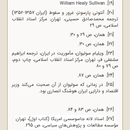
William Healy Sullivan
.
[19]
[20]
. آنتونی پارسونز، غرور و سقوط (ایران 1357-1352)
ترجمه محمدصادق حسینی، تهران: مرکز اسناد انقلاب
اسلامی، ص 29
[21]
. همان، ص 29 و 30.
[22]
. همان، ص 30.
[23]
. ویلیام سولیوان، مأموریت در ایران، ترجمه ابراهیم
مشفقی فر، تهران: مرکز اسناد انقلاب اسلامی، چاپ دوم،
ص 79 و 80
[24]
. همان، ص 87.
[25]
. در زمانی که سولیوان از آن صحبت می‌کند وزیر
اقتصاد و دارایی ایران هوشنگ انصاری بود.
[26]
. همان، ص 83 و 84.
[27]
.
اسناد لانه جاسوسسی امریکا (کتاب اول)، تهران:
مؤسسه مطالعات و پژوهش‌های سیاسی، ص 295.