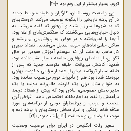
تورم، بسیار بیشتر از این رقم بود.»
[20]
وی وضعیت روستائیان، کارگران و طبقه متوسط جدید
در آن برهه تاریخی را اینگونه توصیف می‌کند: «روستاییان
که به شهرها سرازیر شده و آن‌طور که گفته می‌شد، به
دنبال خیابان‌هایی می‌گشتند که سنگفرش‌شان از طلا بود،
آن‌ها را نمی‌یافتند و در عوض به پرولتاریای بی‌ریشه و
ساکن حلبی‌آبادهای حومه تبدیل می‌شدند. تعداد نیروی
کار ماهر، به علت ‌آن که سیستم آموزش عمومی در حال
تکوین، از تقاضای روزافزون جامعه بسیار عقب‌مانده بود،
شدیداً کاهش می‌یافت. طبقه‌ متوسط جدید که پس از
طبقه‌ بسیار ثروتمند بیش از همه از مزایای حکومت پهلوی
بهره‌مند شده بود هم از تأثیرات تورم بی‌نصیب نمانده بود.
به ‌عنوان مثال برای یک کارمند عالی‌رتبه‌ دولت یا یک
مدیر بخش خصوصی، عادی بود که بیش از هفتاد درصد
درآمدش را فقط به اجاره‌خانه اختصاص دهد. افراطی‌گری
عجیب و غریب و پرطمطراق برخی از برنامه‌های مورد
علاقه‌ شاه، زندگی و امرار معاش روستاییان را برهم زده و
موجب نارضایتی و مخالفت [آنان] شده بود.»
[21]
سفیر وقت انگلیس در ایران برای توصیف وضعیت