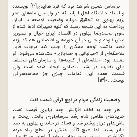
براساس همین شواهد بود که فرد هالیدی
[12]
نویسنده
و استاد دانشگاه اهل ایرلند که در واپسین ماه‌های عمر
رژیم پهلوی به تحقیق درباره وضعیت توسعه در ایران
پرداخت به این نتیجه رسید که کلیه تغییرات ادعا شده از
سوی محمدرضا پهلوی در اقتصاد ایران خیال و تصوری
بیش نبوده و حتی در آن حوزه‌های اقتصادی هم که رژیم
قصد داشت توجه همگان را جلب کند درجات قابل
ملاحظه‌ای از «خیالبافی و حقه‌بازی» مشاهده می‌شود. او
معتقد بود: «ملغمه‌ای از کمیته‌ها و سازمان‌های مختلف
برای نظارت بر رشد اقتصادی ایجاد شده است ولی
قسمت عمده این اقدامات چیزی جز حماسه‌سرائی
نیست...»
[13]
وضعیتِ زندگی مردم در اوج ترقی قیمت نفت
هر چند به لطف افزایش چند برابری قیمت نفت،
خریدهای نظامی شاه رشد سرسام‌آوری یافت، ریخت و
پاش‌های دربار بیشتر شد و فساد در خاندان پهلوی به چند
برابر رسید، اما هیچ تأثیر مثبتی بر سطح رفاه مردم
نگذاشت. بر اساس بررسی‌های یرواند آبراهامیان: «از سال