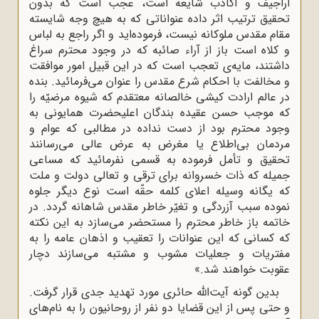
‌اراجیف ‌و اکاذب شایعه ‌است‌، عجب‌ است که ‌بدون
‌تحقیق ‌ترتیب ‌اثر داده‌ عنواناتی‌ که ‌به‌ هیچ ‌وجه ‌شایسته‌
‌مقام ‌مقدس ‌ملوکانه‌ نیست‌، فرموده‌اید و اگر راجع به لباس
و کلاه است باز از آراء صائبه که در وجود محترم سراغ
داشتند، مایه‌ی تعجب است که در این قبیل امور موافقت
و مخالفت با احکام شرع مقدس را عنوان می‌فرمائید. بنده
در عالم ارادت کیشی خالصانه معتقدم که شیوه مرضیّه را
که موجب حسن عقیده بندگان اعلیحضرت همایونی به
وجود محترم بود از دست نداده در مطالبی که عوام و
مردمان بی‌اطلاع یا مغرض به عرض عالی‌ می‌رسانند
تحقیق و تأمل فرموده به قسمی نفرمائید که مساعی
جمیله که ذات خسروانه برای ترقی و تعالی دولت و ملت
که یگانه وسیله اعلای کلمه حقّه است نوع دیگر جلوه
نموده سبب آزردگی و تغیّر خاطر مقدس شاهانه گردد. در
خاتمه باز خاطر محترم را مستحضر می‌سازد به این نکته
که کسانی که این عنوانات را تعقیب و اذهان عامه را به
مفتریات و جعلیات مشوب و مشتبه می‌سازند دچار
عقوبت خواهند شد.»
بدین گونه آیت‌الله حائری مورد تهدید جدی قرار گرفت.
و حتی پس از این قضایا دو نفر از روحانیون را به نام‌های