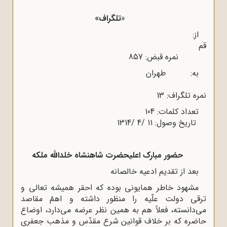
«
تلگراف»
از:
قم
نمره قبض: 857
به: طهران
نمره تلگراف: 13
تعداد کلمات: 104
تاریخ وصول: 11 /4 /1314
حضور مبارک اعلیحضرت شاهنشاه خلد‌الله ملکه
بعد از تقدیم ادعیه خالصانه
مشهود خاطر همایونی بوده که احقر همیشه تعالی و
ترقی دولت علّیه را منظور داشته و اهمّ مقاصد
می‌دانسته، فعلاً هم به همین نظر عرضه می‌دارد، اوضاع
حاضره که بر خلاف قوانین شرع مقدّس و مذهب جعفری