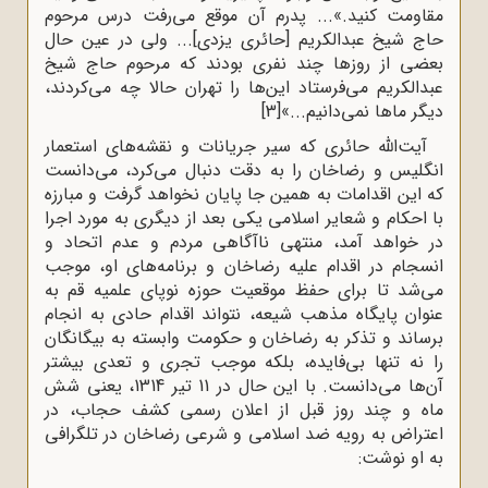
مقاومت‌ کنید.»... پدرم‌ آن‌ موقع‌ می‌رفت‌ درس‌ مرحوم‌
حاج‌ شیخ‌ عبدالکریم [حائری یزدی]‌..‌. ولی‌ در عین‌ حال‌
بعضی‌ از روزها چند نفری‌ بودند که‌ مرحوم‌ حاج‌ شیخ‌
عبدالکریم‌ می‌فرستاد این‌ها را تهران‌ حالا چه‌ می‌کردند،
دیگر ماها نمی‌دانیم‌...»
[3]
آیت‌الله حائری که سیر جریانات و نقشه‌های استعمار
انگلیس و رضاخان را به دقت دنبال می‌کرد، می‌دانست
که این اقدامات به همین جا پایان نخواهد گرفت و مبارزه
با احکام و شعایر اسلامی یکی بعد از دیگری به مورد اجرا
در خواهد آمد، منتهی ناآگاهی مردم و عدم اتحاد و
انسجام در اقدام علیه رضاخان و برنامه‌های او، موجب
می‌شد تا برای حفظ موقعیت حوزه نوپای علمیه قم به
عنوان پایگاه مذهب شیعه، نتواند اقدام حادی به انجام
برساند و تذکر به رضاخان و حکومت وابسته به بیگانگان
را نه تنها بی‌فایده، بلکه موجب تجری و تعدی بیشتر
آن‌ها می‌دانست. با این حال در 11 تیر 1314، یعنی شش
ماه و چند روز قبل از اعلان رسمی کشف حجاب، در
اعتراض به رویه ضد اسلامی و شرعی رضاخان در تلگرافی
به او نوشت: