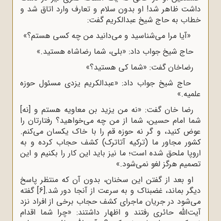
داشت ظاهر شد! او بدون سلام و تعارف وارد اتاق شد و
خطاب به حاج شیخ عبدالکریم گفت:
«آیا مرا می‌شناسید و می‌دانید من چه کسی هستم؟»
حاج شیخ جواب داد: «بلی، شما رضاشاه هستید.»
رضاخان گفت: «شما کی هستید؟»
حاج شیخ جواب داد: «عبدالکریم یزدی مسئول حوزه
علمیه.»
رضا خان گفت: «نه من یزید بن معاویه هستم و [نه]
شما امام حسین، شما از من چه می‌خواهید؟ رفتارتان را
عوض کنید، و گر نه حوزه قم را با خاک یکسان می‌کنم.
کشور مجاور ما (ترکیه آتاترک) کشف حجاب کرده و به
اروپا ملحق شده است؛ ما نیز باید این کار را بکنیم و این
تصمیم هرگز لغو نمی‌شود.»
او بعد از گفتن این سخنان، بدون آن ‌که منتظر پاسخ
دیگر بماند، غضبناک و به سرعت از آنجا دور شد.
[6]
گفته
می‌شود در جریان ماجرای کشف حجاب برخی از افراد نزد
آیت‌الله حائری رفتند و اظهار داشتند: «چرا شما اقدام