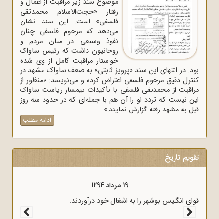
موضوع سند زیر مراقبت از اعمال و
رفتار «حجت‌الاسلام محمدتقی
فلسفی» است. این سند نشان
می‌دهد که مرحوم فلسفی چنان
نفوذ وسیعی در میان مردم و
روحانیون داشت که رئیس ساواک
خواستار مراقبت کامل از وی شده
بود. در انتهای این سند «پرویز ثابتی» به ضعف ساواک مشهد در
کنترل دقیق مرحوم فلسفی اعتراض کرده و می‌نویسد: «منظور از
مراقبت از محمدتقی فلسفی با تأکیدات تیمسار ریاست ساواک
این نیست که تردد او را آن هم با جمله‌ای که در حدود سه روز
قبل به مشهد رفته گزارش نمایند.»
ادامه مطلب
تقویم تاریخ
19 مرداد 1294
قوای انگلیس بوشهر را به اشغال خود درآوردند.