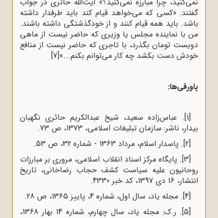
نمی‌کنید، چرا مبارزه نمی‌کنید؟» آیت‌الله حائری در جواب
گفتند: «کسی که می‌خواهد قیام کند باید طرفدار داشته
باشد. باید همه قیام کنند و از خودگذشتگی داشته باشند.
من با نماینده مجلس یا وزیری که حاضر نیست از ماهی
دویست تومان بگذرد، با تاجری که حاضر نیست از منافع
خودش دست بکشد چه کار می‌توانم بکنم...»
[7]
پاورقی‌ها:
[1]
. عباس‌زاده سعید، شیخ عبدالکریم حائری نگهبان
بیدار، ناشر: سازمان تبلیغات اسلامی، 1373، ص 73.
[2]
. پاسدار اسلام، مرداد 1363 - شماره 32، ص 53.
[3]
. پایگاه مرکز اسناد انقلاب اسلامی، مروری بر مبارزات
روحانیون علیه سیاست کشف حجاب رضاخانی، تاریخ
انتشار، 16 دی 1397، کد خبر 4330.
[4]
. مجله یاد، سال اول، شماره 4، پاییز 1365، ص 28.
[5]
. ر.ک: مجله یاد، سال چهارم، شماره 14 بهار 1368،