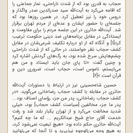
حجاب به قدری بود که از شدت ناراحتی، نماز جماعتی را
که اقامه می‌کرد به آیت‌ا‌‌لله سید صدرالدین صدر واگذار و
دروس خود را نیز تعطیل کرد. در همین روزها بود که
جلسه‌ای با حضور ایشان و عده‌ای از مردم تهران برقرار
شد. آیت‌الله حائری در این جلسه مردم را برای مقاومت و
ایستادگی در مقابل برنامه‌های ضد دینی حکومت ترغیب
کرد
[1]
و آنگاه که از او درباره تکلیف شرعی‌شان در مقابل
کشف حجاب نظر خواستند، در حالی ‌که از شدت ناراحتی
چشم‌هایش سرخ شده بود، به رگ‌های گردنش اشاره کرد
و چنین گفت: «تا پای جان باید ایستاد و من هم
می‌ایستم، ناموس است، حجاب است، ضروری دین و
قرآن است.»
[2]
حسین شاه‌حسینی نیز در ارتباط با دستورات آیت‌الله
حائری در مقابله با کشف حجاب رضاخانی می‌گوید: «در
کشف‌ حجاب‌ رضاخانی، پدر من‌ جزء رؤسای‌ اصناف‌ بود...
پدر ما جزء مخالفین [سیاست کشف حجاب]‌ بود، خیلی‌
شدید مخالفت‌ می‌کرد و از تهران‌ یکبار بلند شد و رفت‌
خدمت‌ آقای‌ حاج‌ شیخ‌ عبدالکریم ... که‌ ما چه‌ کنیم‌؟
آیت‌الله حائری حکم داده بود: «هیچ‌ تبعیت‌ نمی‌شود کرد،
به‌ هیچ‌ وجه‌ من‌الوجوه‌ نپذیرید و تا آنجا که‌ می‌توانید