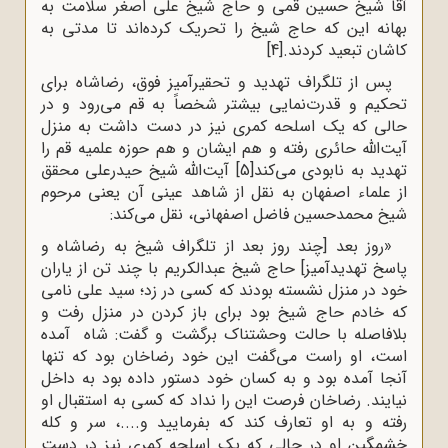
آقا شیخ حسین قمی و حاج شیخ علی اصغر سلامت به
بهانه این که حاج شیخ را تحریک کرده‌اند تا مدتی به
کاشان تبعید کردند.
[4]
پس از تلگراف تهدید و تحقیرآمیز فوق، رضاشاه برای
تحکیم و قدرت‌نمایی بیشتر شخصاً به قم می‌رود و در
حالی که یک اسلحه کمری نیز در دست داشت به منزل
آیت‌الله حائری رفته و هم ایشان و هم حوزه علمیه قم را
تهدید به نابودی می‌کند
[5]
آیت‌الله شیخ حیدرعلی محقق
از علماء اصفهان به نقل از شاهد عینی آن یعنی مرحوم
شیخ محمدحسین فاضل اصفهانی، نقل می‌کند:
«روز بعد [چند روز بعد از تلگراف شیخ به رضاشاه و
پاسخ تهدیدآمیز] حاج شیخ عبدالکریم با چند تن از یاران
خود در منزل نشسته بودند که کسی در زد؛ سید علی نامی
که خادم حاج شیخ بود برای باز کردن در منزل رفت و
بلافاصله با حالت وحشتناک برگشت و گفت: شاه آمده
است، او راست می‌گفت این خود رضاخان بود که تنها
آنجا آمده بود و به کسان خود دستور داده بود به داخل
نیایند. رضاخان فرصت این را نداد که کسی به استقبال او
رفته و به او تعارف کند که بفرمایید و....، سر و کله
خشمگین او در حالی که یک اسلحه کمری نیز در دست