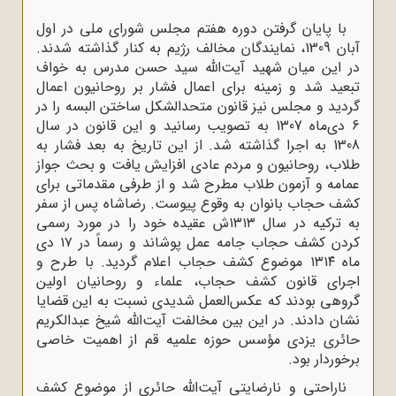
با پایان گرفتن دوره هفتم مجلس شورای ملی در اول
آبان 1309، نمایندگان مخالف رژیم به کنار گذاشته شدند.
در این میان شهید آیت‌الله سید حسن مدرس به خواف
تبعید شد و زمینه برای اعمال فشار بر روحانیون اعمال
گردید و مجلس نیز قانون متحدالشکل ساختن البسه را در
6 دی‌ماه 1307 به تصویب رسانید و این قانون در سال
1308 به اجرا گذاشته شد. از این تاریخ به بعد فشار به
طلاب، روحانیون و مردم عادی افزایش یافت و بحث جواز
عمامه و آزمون طلاب مطرح شد و از طرفی مقدماتی برای
کشف حجاب بانوان به وقوع پیوست. رضاشاه پس از سفر
به ترکیه در سال ۱۳۱۳ش عقیده خود را در مورد رسمی
کردن کشف حجاب جامه عمل پوشاند و رسماً در ۱۷ دی
ماه ۱۳۱۴ موضوع کشف حجاب اعلام گردید. با طرح و
اجرای قانون کشف حجاب، علماء و روحانیان اولین
گروهی بودند که عکس‌العمل شدیدی نسبت به این قضایا
نشان دادند. در این بین مخالفت آیت‌الله شیخ عبدالکریم
حائری یزدی مؤسس حوزه علمیه قم از اهمیت خاصی
برخوردار بود.
ناراحتی و نارضایتی آیت‌الله حائری از موضوع کشف