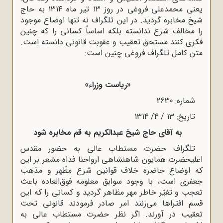
یعنی محمدعلی فروغی در روز ۱3 تیر ماه ۱۳۱۴ به حاج
شیخ مخابره گردید. در این تلگراف نه تنها اوضاع موجود
را مخالف شرع ندانسته بلکه اساساً کسانی را که چنین
فکری کنند مستحق تعقیب و عقوبت قانونی دانسته است.
متن کامل تلگراف فروغی چنین است:
«ریاست وزراء»
شماره: 2630
تاریخ: 13 / 4/ 1314
به آقای حاج شیخ عبدالکریم به قم مخابره شود
تلگراف حضرت مستطاب عالی به حضور مقدس
اعلیحضرت همایون شاهنشاهی ارواحنا فداه مشعر بر این
که اوضاع حاضره خلاف قوانین شرع مطّهر و مذهب
جعفری است، با وجود سوابق معلومه فوق‌العاده ‌باعث
‌تعجب ‌و تغیّر خاطر مهر مظاهر گردید و کسانی ‌را که ‌این
قسم ‌افتراها می‌زنند امر صادر فرمودند قانونی تحت
‌تعقیب‌ در آورند. اگر نظر حضرت ‌مستطاب ‌عالی ‌به