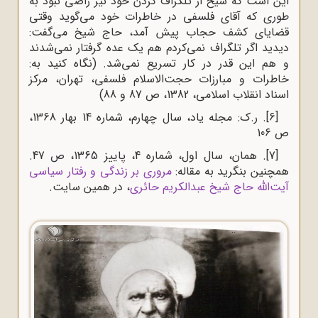
این است که شیخ از تلگراف کردن خود نیز راضی نبود به
طوری که آقای فلسفی در خاطرات خود می‌گوید وقتی
قضایای کشف حجاب پیش آمد، حاج‌ شیخ‌ می‌گفت‌:
دیدید اگر تلگراف‌ نمی‌کردم‌ هم‌ یک‌ عده‌ گرفتار نمی‌شدند
و هم‌ این‌ قدر در کار تسریع‌ نمی‌شد‌. (نگاه کنید به:
خاطرات و مبارزات حجت‌الاسلام فلسفی، تهران، مرکز
اسناد انقلاب اسلامی، 1382، ص 87 و 88)
[6]
. ر.ک: مجله یاد، سال چهارم، شماره 14 بهار 1368،
ص 106
[7]
. همان، سال اول، شماره 4، پاییز 1365، ص 47.
همچنین بنگرید به مقاله:
مروری بر زندگی و رفتار سیاسی
آیت‌الله حاج شیخ عبدالکریم حائری
، در همین سایت.