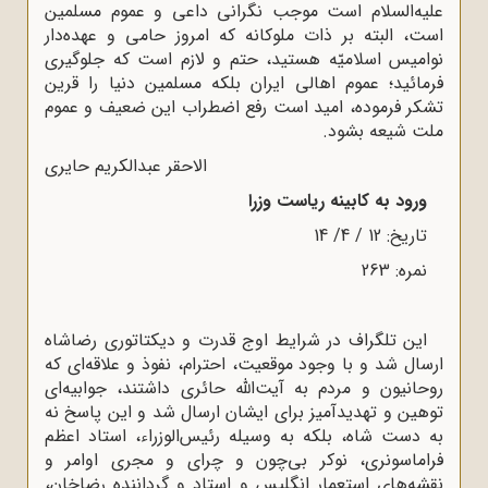
علیه‌السلام است موجب نگرانی داعی و عموم مسلمین
است، البته بر ذات ملوکانه که امروز حامی و عهده‌دار
نوامیس اسلامیّه هستید، حتم و لازم است که جلوگیری
فرمائید؛ عموم اهالی ایران بلکه مسلمین دنیا را قرین
تشکر فرموده، امید است رفع اضطراب این ضعیف و عموم
ملت شیعه بشود.
الاحقر عبدالکریم حایری
ورود به کابینه ریاست وزرا
تاریخ: 12 / 4/ 14
نمره: 263
این تلگراف در شرایط اوج قدرت و دیکتاتوری رضاشاه
ارسال شد و با وجود موقعیت، احترام، نفوذ و علاقه‌ای که
روحانیون و مردم به آیت‌الله حائری داشتند، جوابیه‌ای
توهین و تهدیدآمیز برای ایشان ارسال شد و این پاسخ نه
به دست شاه، بلکه به وسیله رئیس‌الوزراء، استاد اعظم
فراماسونری، نوکر بی‌چون و چرای و مجری اوامر و
نقشه‌های استعمار انگلیس و استاد و گرداننده رضاخان،