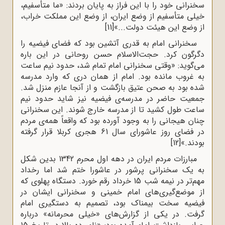
سخنرانی خود را با این فراز به پایان بردند: «ما متأسفیم‌،
خیلی‌ متأسفیم‌ از وضع‌ ایران‌، از وضع‌ این‌ مملکت‌ خراب‌،
از وضع‌ این‌ هیئت دولت‌...»
[11]
سخنرانی امام به ‌قدری آتشین بود که فضای فیضیه را
دگرگون کرد. حجت‌الاسلام حسن روحانی در این باره
می‌گوید: «وقتی‌ سخنرانی‌ امام‌ تمام‌ شد، حدود نیم‌ ساعت‌
به‌ غروب‌ مانده‌ بود. امام‌ از همان‌ دری‌ که‌ وارد مدرسه‌
شده‌ بود به‌ صحن‌ عتیق‌ بازگشت‌ و از آنجا عازم‌ منزل‌ شد.
جمعیت‌ حاضر در مدرسه‌ی‌ فیضیه‌ نیز شاید حدود نیم‌
ساعت‌ طول‌ کشید تا از مدرسه‌ خارج‌ شوند. این‌ سخنرانی‌
چنان‌ هیجانی‌ را به‌ وجود آورده‌ بود که‌ واقعاً همه‌ی‌ مردم‌
در فضای‌ روز عاشورای‌ سال‌ 61 هجری‌ کربلا قرار گرفته‌
بودند.»
[12]
مبارزات مردم ایران در دهه اول محرم 1342 بدین شکل
به یک سخنرانی پرشور در عاشورا ختم شد اما رخداد
مهم‌تر در نیمه شب 15 خرداد رقم خورد. دستگاه پهلوی که
از موضع‌گیری‌های امام خمینی و سخنرانی ایشان در
فیضیه سخت بیمناک بود، تصمیم به دستگیری امام
گرفت. در یکی از گزارش‌های «خیلی محرمانه» درباره