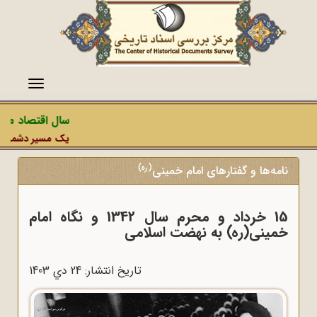
منو
سال اقتصاد مقاو
یک مسیر دشمن، عملی
(ره)
نامه‌ها و گفتارهای امام خمینی
15 خرداد و محرم سال 1342 و نگاه امام
خمینی(ره) به نهضت اسلامی
تاریخ انتشار: 24 دي 1403