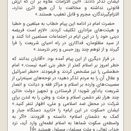
ایشان تذکر دادند: «این التزامات علاوه بر آن که ارزش
قانونی نداشته و مخالفت با آن هیچ اثری ندارد،
التزام‌گیرندگان، مجرم و قابل تعقیب هستند.»
حضرت امام‌‌‌ در ادامه این پیام‌ خطاب‌ به‌ مبلغین‌ و خطبا
و هیئت‌های‌ عزاداری‌ تکلیف کردند: «لازم‌ است‌ فریضه‌‌
دینی‌ خود را در این‌ ایام‌ در اجتماعات‌ مسلمین‌ ادا کنند و
از سید مظلومان‌، فداکاری‌ در راه‌ احیای ‌شریعت‌ را فرا
گیرند و از توهم‌ چند روز حبس‌ و زجر نترسند.»
در فراز دیگری از این پیام آمده بود: «آقایان بدانند که
خطر امروز بر اسلام کمتر از خطر بنی امیه نیست.» امام‌‌
خط‌مشی‌ را نیز مشخص‌ کردند و فرمودند: «خطر اسرائیل‌
و عمّال‌ آن‌ را به‌ مردم‌ تذکر دهید؛ در نوحه‌های‌ سینه‌زنی‌ از
مصیبت‌های‌ وارده‌ بر اسلام‌ و مراکز فقه‌ و دیانت‌ و انصار
شریعت‌ یادآور شوید؛ از فرستادن‌ و تجهیز دولت‌ خائن‌
چند هزار نفر دشمن‌ اسلام‌ و ملت‌ و وطن‌ را به‌ لندن‌ برای‌
شرکت‌ در محفل‌ ضد اسلامی‌ و ملی‌، اظهار تنفر کنید.»
ایشان «سکوت در این ایام» را «تایید دستگاه جبار و
کمک به دشمنان اسلام» دانسته و افزودند: «اگر به
‌واسطه‌ی‌ سکوت‌ شماها به‌ اسلام‌ لطمه‌ای‌ وارد آید، نزد
خدای‌ تعالی‌ و ملت‌ مسلمان‌ مسئول‌ هستید.»
[1]