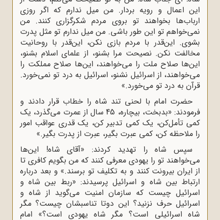
این اعمال و رویه بردار. من میل ندارم که اگر روزی
ارباب‌ها بخواهند تو بروی مردم شکرگزاری کنند. من
نمی‌خواهم تو این طور باشی. من میل ندارم تو مثل پدرت
بشوی. این‌قدر با مردم بازی نکن، این‌قدر با روحانیت
مخالفت نکن. نصیحت مرا بشنو، از علمای اسلام بشنو،
این‌ها صلاح ملت را می‌خواهند، این‌ها صلاح مملکت را
می‌خواهند، از اسرائیل نشنو، اسرائیل به درد تو نمی‌خورد.
قرآن به درد تو می‌خورد.»
حضرت امام با لحنی تند شاه را خطاب قرار دادند و
فرمودند: «بدبخت، بیچاره، 45 سال از عمرت می‌گذرد، یک
‌کمی تأمل‌کن، یک ‌کمی تدبیر کن، یک ‌قدری عواقب امور
را ملاحظه کن، کمی عبرت بگیر، عبرت از پدرت بگیر.»
سپس شاه را تهدید کردند: «آقای شاه! این‌ها
می‌خواهند تو را یهودی معرفی کنند که من بگویم کافری تا
از ایران بیرونت کنند و به تکلیف تو برسند.» و بعد درباره
ارتباط بین شاه و اسرائیل پرسیدند: «ربط بین شاه و
اسرائیل چیست که سازمان امنیت می‌گوید از شاه و
اسرائیل حرف نزنید؟ این دوتا تناسبشان چیست؟ مگر
شاه اسرائیلی است؟ مگر شاه یهودی است؟» امام