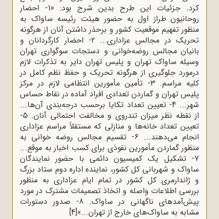
کرد. جزئیات این طرح بدین شرح بود: «1- احضار
روحانیون طراز اول به حضور هیئت رئیسه ساواک به‌
منظور تفهیم موقعیت کشور و برحذر داشتن آنان از هرگونه
تحریک در مجالس عزاداری... 2- احضار کارگردانان و
بانیان مجالس روضه‌خوانی و دستجات سوگواری تهران
وسیله ساواک تهران و پلیس تهران دایر به تذکرات لازم
درمورد جلوگیری از هرگونه تحریک و حفظ نظم کامل در
کلیه مراسم. 3- تأمین مأمورین انتظامی لازم در مرکز
پلیس تهران و گماردن تعدادی افراد آماده در نقاط حساس
شهر... 4- تعیین تعداد تکایا برحسب درجه‌بندی آن‌ها...
از نقطه ‌نظر میزان تندروی و مخالفت احتمالی آنان. 5-
تعیین تعداد خانه‌ها و منازلی که مستقلاً مراسم عزاداری
انجام می‌دهند... 6- تقسیم مجالس روضه ‌خوانی به
‌منظور گماردن مأمورین نفوذی برای کسب اخبار به ‌موقع...
7- تشکیل یک کمیسیون دائمی با حضور نمایندگان
ساواک و شهربانی کل کشور، نماینده اداره دوم ستاد بزرگ
و ژاندارمری کل کشور در تمام ایام عزاداری به منظور
بررسی اطلاعات واصله و اتخاذ تصمیمات مشترک در مورد
پیش‌آمدهای ناگهانی در ساواک. 8- صدور دستورات
مشابه به ساواک‌های خارج از تهران...»
[4]