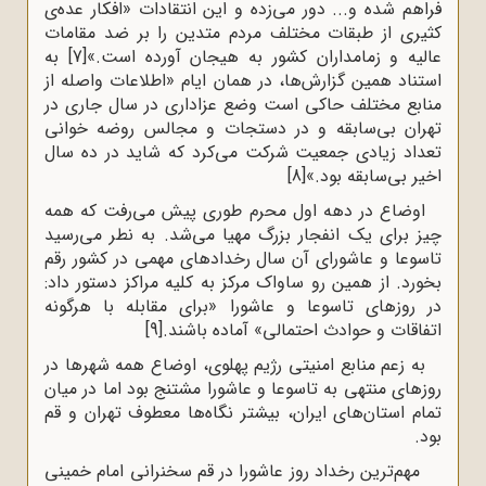
فراهم‌ شده‌ و... دور می‌زده‌ و این‌ انتقادات‌ «افکار عده‌ی
‌کثیری‌ از طبقات‌ مختلف‌ مردم‌ متدین‌ را بر ضد مقامات‌
عالیه‌ و زمامداران‌ کشور به ‌هیجان‌ آورده‌ است‌.»
[7]
به
استناد همین گزارش‌ها، در همان ایام «اطلاعات‌ واصله‌ از
منابع‌ مختلف‌ حاکی‌ است‌ وضع‌ عزاداری‌ در سال‌ جاری‌ در
تهران‌ بی‌سابقه‌ و در دستجات‌ و مجالس‌ روضه‌ خوانی‌
تعداد زیادی‌ جمعیت‌ شرکت ‌می‌کرد که‌ شاید در ده‌ سال‌
اخیر بی‌سابقه‌ بود.»
[8]
اوضاع در دهه اول محرم طوری پیش می‌رفت که همه
چیز برای یک انفجار بزرگ مهیا می‌شد. به ‌نطر می‌رسید
تاسوعا و عاشورای آن سال رخدادهای مهمی در کشور رقم
بخورد. از همین رو ساواک مرکز به کلیه مراکز دستور داد:
در روزهای تاسوعا و عاشورا «برای مقابله با هرگونه
اتفاقات و حوادث احتمالی» آماده باشند.
[9]
به زعم منابع امنیتی رژیم پهلوی، اوضاع همه‌ شهرها در
روزهای منتهی به تاسوعا و عاشورا مشتنج بود اما در میان
تمام استان‌های ایران، بیشتر نگاه‌ها معطوف تهران و قم
بود.
مهم‌ترین رخداد روز عاشورا در قم سخنرانی امام خمینی