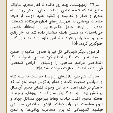
در 31 اردیبهشت، چند روز مانده تا آغاز محرم، ساواک
مطلع شد که «عده زیادی از طلاب برای سخنرانی در ماه
محرم و صفر و فعالیت و تنقید علیه دولت از طرف
مقامات روحانی به شهرستان‌های ایران فرستاده شده‌اند.
عده‌ای از آن‌ها حامل عکس‌هایی از آیت‌الله خمینی
می‌باشند.» در همین رابطه هشدار داده شد که «از رفتن
منبر و سخنرانی افراد ناشناس تازه وارد به طور کلی
جلوگیری گردد.»
[5]
از سوی دیگر شهربانی کل نیز با صدور اعلامیه‌ای ضمن‌
توصیه‌ به‌ رعایت نظم،‌ اخطار کرد «خدای‌ ناخواسته‌ اگر
اشخاصی‌ مراسم‌ مذهبی‌ را وسیله‌ی‌ اغراض‌ شخصی‌
قراردهند، شدیداً مجازات‌ خواهند شد.»
[6]
ساواک هم طی ابلاغیه‌ای از وعاظ خواست تا علیه شاه
و اسرائیل صحبت نکنند و مدام به گوش مردم نخوانند که
«اسلام در خطر است.» با این وجود، فضای محرم آن سال
پر تنش بود. بنا به‌ گزارش‌ ساواک،‌ در روزهای پنجم تا
هشتم محرم، اغلب‌ بیانات‌ وعاظ‌ پیرامون‌ مسائل‌ جهاد و
لزوم‌ مقاومت‌ در برابر دولت‌، آزادی‌، حادثه‌ی‌ مدرسه‌ی‌
فیضیه‌، تسهیلاتی‌ که‌ برای‌ مسافرت‌ بهائی‌ها‌ به‌ لندن‌