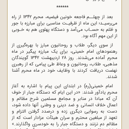
******
بعد از چهلــم فاجعه خونین فیضیه، محرم 1342 از راه
می‌رسیـد؛ این ماه از ظرفیـت مناسبی برای مبارزه با جور
و ظلم به حسـاب می‌آمد و دستگاه پهلوی هم به‌ خـوبی
از این مهم آگاه بود.
از سوی دیگر، طلاب و روحانیون مبارز با بهره‌گیری از
رهنمودهای امام خمینی، برای یک مبارزه پیگیر در ماه
محرم آماده می‌شدند. روز 28 اردیبهشت 1342 گویندگان
مذهبی، طلاب، روحانیون و وعاظ طی پیامی که از رهبری
نهضت دریافت کردند با وظایف خود در ماه محرم آشنا
شدند.
امام خمینی(ره) در ابتدای این پیام با اشاره به آغاز
محرم یادآور شدند: «در این ایام که دستگاه جبار از خوف
آن که مبادا در منابر و مجامع مسلمین شرح مظالم و
اعمال خلاف انسانی و ضد دینی و وطنی آنها داده شود،
دست به رسوایی دیگری زده و درصدد گرفتن التزام و
تعهد از مبلغین محترم و سران هیئآت عزادار است که از
مظالم دم نزنند و دستگاه جبار را به خودسری واگذارند.»