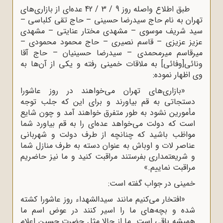
طبق اطلاع واصله روز 9 / 3 / 42 عده‌ای از بازاری‌های
تهران به نام حاج سیدرضا حسینی – حاج تقی کلباسی –
سید شریف موسوی – مشهدی مختار عنایتی – مشهدی
عزیز عزیزی – قاسم نصیری – حاج محمود محمودی –
میرقاسم میرمحمدی – سیدرضا حسینیان – حاج آقا
ونائی[وفائی] به ملاقات خمینی رفته و یکی از آن‌ها به
وی اظهار نموده:
«بازاری‌های تهران می‌خواهند در روز عاشورا
دستجاتی به قم بیاورند و برای این که جلب توجه
مأمورین نشود به طور متفرق خواهند آمد و چون شایع
است که دولت می‌خواهد عده‌ای را به قم بیاورد شما
مواظب باشید که چنانچه از طرف دولت و شهربانی
عناصر لات و اوباش به عنوان دسته به طرف منازل شما
و شریعتمداری بفرستند مراقبت کنید و ما نیز حاضریم
مراقبت نماییم.»
خمینی در جواب گفته است:
«افتخار می‌کنیم مانند سیدالشهداء روز عاشورا کشته
شده و بچه‌های ما را اسیر کنند در عوض اسم ما
همیشه باقی است. ما از حالا مثل حضرت حسین اعلام