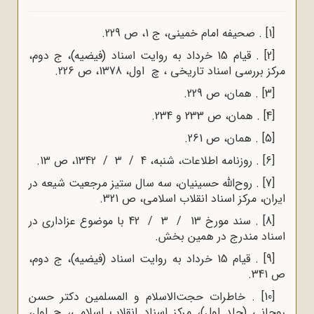
[1]
. صحیفه‌ امام‌ خمینی، ج 1، ص 229.
[2]
. قیام 15 خرداد به روایت اسناد (فیضیه)، ج دوم،
مرکز بررسی اسناد تاریخی ، چ اول، 1378، ص 226.
[3]
. همان، ص 229.
[4]
. همان، ص 233 و 234.
[5]
. همان، ص 261.
[6]
. روزنامه‌ اطلاعات، شنبه، 4 / 3 / 1342، ص 13.
[7]
. روح‌الله حسینیان، سه سال ستیز مرجعیت شیعه در
ایران، مرکز اسناد انقلاب اسلامی، ص 321.
[8]
. سند مورخ 13 / 3 / 42 با موضوع عزاداری در
اسناد مندرج در همین بخش.
[9]
. قیام 15 خرداد به روایت اسناد (فیضیه)، ج دوم،
ص 341.
[10]
. خاطرات‌ حجت‌الاسلام‌ و المسلمین‌ دکتر حسن‌
روحانی‌ (جلد اول)، مرکز اسناد انقلاب اسلامی، چ اول،