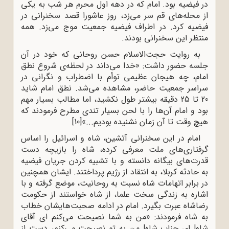
در فیضیه بود. امام‌‌ که‌ در دهه‌‌ اول‌ محرم‌ هر شب‌ به‌ یکی‌
از محله‌های‌ قم‌ سر می‌زد، روز عاشورا قصد سخنرانی در
فیضیه کرد. در اطراف فیضیه جمعیت موج می‌زد. همه
منتظر این سخنرانی بودند.
به روایت حجت‌الاسلام حسن روحانی که خود در آن
جلسه حضور داشت: «خدا می‌داند در لحظه‌ی‌ شروع‌ نطق‌
امام‌، چه‌ هیجان‌ عظیمی‌ توأم‌ با اضطراب‌ و نگرانی‌ در
سراسر جمعیت‌ حاضر، مشاهده‌ می‌شد. نطق‌ امام‌ شاید
20 تا 25 دقیقه‌ بیشتر طول‌ نکشید، اما مطالب‌ بسیار مهم‌
بود و امام‌ آن‌ها را با لحن‌ بسیار تندی‌ مطرح‌ فرمودند که‌
هیچ‌ وقت‌ تا آن‌ زمان‌ نشنیده‌ بودیم‌...»
[10]
امام در این سخنرانی آتشین، شاه و اسرائیل را اساس
گرفتاری‌های ملت معرفی کرده، شاه را بازیچه دست
قدرت‌های بیگانه دانسته و با تشبیه کردن جریان فیضیه
به حادثه کربلا، به انتقاد از رژیم پرداختند. ایشان همچنین
در برابر اتهامات شاه نسبت به روحانیت، موضع گرفته و با
اشاره به زندگی سخت علما، از شاه خواستند از حکومت
رضاشاه عبرت بگیرد. امام در ادامه صحبت‌هایشان خطاب
به شاه فرمودند: «من به شما نصیحت می‌کنم ای آقای
شاه! ای جناب شاه! من به تو نصیحت می‌کنم، دست از