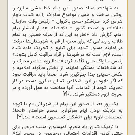
به شهادت اسناد صدور این پیام خط مشی مبارزه را
روشن ساخت و همین موضوع ساواک را به ‌شدت دچار
هراس کرد. سرلشگر حسن پاکروان – رئیس وقت سازمان
اطلاعات و امنیت کشور – بلافاصله بعد از انتشار پیام
امام، گزارش داد: «نظر به این که از طرف خمینی به تمام
طلاب و وعاظی که برای محرم از قم به شهرستان‌ها حرکت
می‌نمایند دستور شدید برای تبلیغ و تحریک داده شده
است، لازم است که در شهرها و قراء مراقبت کامل بشود.»
رئیس ساواک حتی تأکید کرد: «عنداللزوم عناصر محرک را
که شناخته‌اند دستگیر نمایند، از پخش هرگونه اعلامیه و
عکس خمینی جدا جلوگیری شود. ضمناً باید مراقبت نمود
که اگر علاوه بر این اشخاص کسان دیگری دست در کار
تحریک شوند از اقدامات آنها ممانعت به عمل آورده و در
صورت لزوم دستگیر شوند...»
[2]
یک ‌روز بعد از صدور این پیام نیز شهربانی قم با توجه
به نزدیک بودن ایام سوگواری محرم خواستار «اتخاذ
تصمیمات لازم» برای «تشکیل کمیسیون امنیت» شد.
[3]
با نزدیک‌ شدن‌ ایام‌ محرم‌، کمیسیون امنیت طرحی‌ برای‌
خنثی‌ کردن‌ اقدامات‌ احتمالی‌ روحانیون‌ در محرم ابلاغ‌