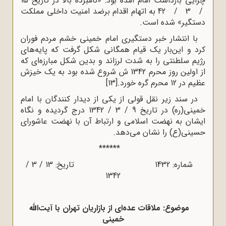
چرایی بازداشت امام آمده بود: «نامبرده بالا در تاریخ 15
/ 3 / 42 به اتهام اقدام برضد امنیت داخلی مملکت
دستگیر» شده است.
با انتشار خبر دستگیری امام خمینی خشم مردم فوران
کرد و این‌بار یک قیام همگانی شکل گرفت که پایه‌های
رژیم سلطنتی را به شدت لرزاند و بدین شکل مبارزه‌ای که
از اولین روز محرم 1342 ش شروع شده بود به یک خیزش
عظیم در 12 محرم گره خورد.
[13]
در سند زیر نقل قولی از یکی از دیدار کنندگان با امام
خمینی(ره) در تاریخ 9 / 3 / 1342 درج گردیده و نگاه
ایشان به نهضت اسلامی و ارتباط آن با نهضت عاشورای
حسینی(ع) را نشان می‌دهد.
******
شماره: 1432 تاریخ: 13 / 3 /
1342
موضوع: ملاقات عده‌ای از بازاریان تهران با آیت‌الله
خمینی