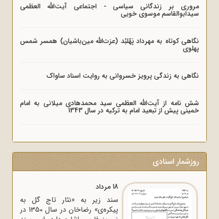
مروری بر زندگانی سیاسی - اجتماعی آیت‌الله العظمی
سیدابوالقاسم موسوی خویی
نگاهی کوتاه به مهرداد پَهْلبُد (عزت‌الله مین‌باشیان) همسر شمس
پهلوی
نگاهی به زندگی پرویز خسروانی به روایت اسناد ساواک
شش نامه از آیت‌الله العظمی سید محمدهادی میلانی به امام
خمینی پیش از تبعید امام به ترکیه در سال 1343
روزشمار اسنادی
18 مرداد
سند زیر به «نثار تاج گل به
پیکره‌ی» رضاخان در سال 1350 در