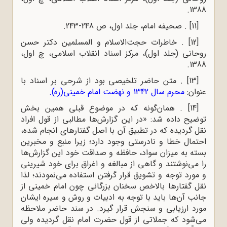
1388.
[11]
. صحیفه امام، جلد اول، ص 248-243.
[12]
. خاطرات‌ حجت‌الاسلام‌ و المسلمین‌ دکتر حسن‌
روحانی‌ (جلد اول)، مرکز اسناد انقلاب اسلامی، چ اول،
1388.
[13]
. متن حاضر تلخیصی بود از شرحی بر اسناد با
عنوان:
محرم سال 1342 و نهضت امام خمینی(ره)
.
[14]
. همان‌گونه که در موضوع قبلی همین بخش
توضیح داده شد: «در این گزارش‌ها مطالبی از قول افراد
نقل گردیده که در تطبیق آن با اصل گفتارهای انجام شده،
احتمال خطا و نادرستی وجود دارد؛ زیرا منبع و مخبرین
بسته به میزان سواد، حافظه و صداقت خود این گزارش‌ها
را می‌نوشتند و گاهی از مبالغه و اغراق برای خود شیرینی
و مورد توجه و تشویق قرار گرفتن استفاده می‌نمودند؛ لذا
نقل گفتارها بالاخص سخنان بزرگانی چون امام خمینی از
جانب آن‌ها باید با توجه به ادبیات و روش و سیره ایشان
مورد ارزیابی و سنجش قرار گیرد. در سند حاضر ملاحظه
می‌شود که جملاتی از قول حضرت امام نقل گردیده ولی