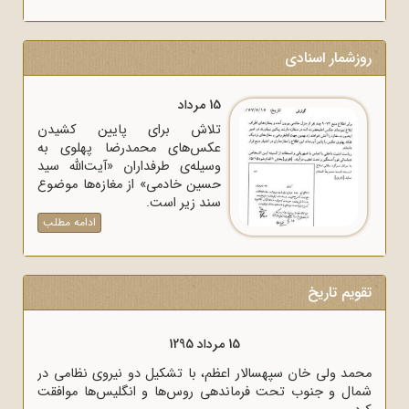
روزشمار اسنادی
15 مرداد
تلاش برای پایین کشیدن
عکس‌های محمدرضا پهلوی به
وسیله‌ی طرفداران «آیت‌الله سید
حسین خادمی» از مغازه‌ها موضوع
سند زیر است.
ادامه مطلب
تقویم تاریخ
15 مرداد 1320
15 مرداد 1295
آنتونی ایدن حضور متخصصان آلمانی در
محمد ولی خان سپهسالار اعظم، با 
ای لندن دانست.
شمال و جنوب تحت فرماندهی روس‌