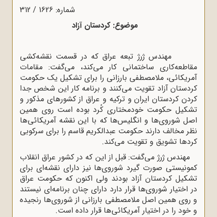
شماره: 1626 / 312
موضوع: کردستان آزاد
مهندس ژرژ تبعه عراق که در قسمت نقشه‌کشى
مقاطعه‌کارى ساختمانى کار می‌کند، می‌گفت: مقامات
آمریکائى، ملامصطفى بارزانى را براى تشکیل یک حکومت
کردستان آزاد تقویت مى‌کنند و برنامه کار این شخص جدا
کردن کردستان ایران و ترکیه و عراق از کشورهاى مذکور و
تشکیل حکومت خودمختارى کُرد بوده است روى همین
اصل شوروی‌ها و انگلیس‌ها که با این نقشه آمریکائی‌ها
نظر مخالف دارند حکومت عبدالکریم قاسم را براى سرکوبى
کردها تشویق و تقویت مى‌کند.
مهندس ژرژ می‌گفت: قبل از این که در کشور عراق انقلاب
کمونیستى صورت گیرد شوروی‌ها نیز داراى نقشه‌اى براى
تشکیل کردستان آزاد بودند ولى اکنون که حکومت عراق
در اختیار شوروی‌ها قرار دارد داراى چنان برنامه‌اى نیستند
و روى همین اصل ملامصطفى بارزانى از شوروی‌ها رنجیده
و خود را در اختیار آمریکائی‌ها قرار داده است.