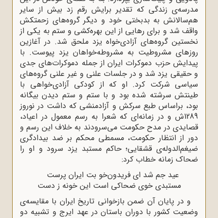
مدرسه‌ی زندگی که تقدیر برایش رقم زد بیش از سایر
هم‌سالانش به بدبختی خود و دیگر گروه‌های زحمتکش
واقف شد و برای رهایی از این بهره‌کشی و ستم به یکی از
نخستین گروه‌های آزادی‌خواه یزد ملحق شد. در آغازین
روزهای مشروطیت به مشروطه‌خواهان یزد پیوست. با
پیدایش حزب دموکرات ایران از جمله دموکرات‌های جدی
و حقیقی یزد شد و در جلسات علنی و غیر علنی گروه‌های
سیاسی شرکت کرد. او که از کودکی آزادی‌خواهی با
طینتش سرشته شده بود و با ستم و ستم دیدن بیگانه
بود، براساس طبع سرکش و آزادمنشی که داشت در نوروز
1289ش و در زمانه‌ای که شعرا به رسم معمول در اعیاد،
قصایدی در مدح حکومت می‌سرودند به خلاف این رسم و
دور از انتظار حکومت، مسمطی محکم بر ضد بیدادگری
ضیغم‌الدوله‌ی قشقایی؛ حاکم مستبد یزد سرود و او را
ضحاک زمانه خطاب کرد:
عید جم شد ای فریدون‌خو بت ایران ‌پرست
مستبدی خوی ضحاکی است این خونه ز دست
و در پایان آن ضمن بازخوانی تاریخ ایران با مقایسه‌ی
وضعیت کشور با دوران باستان در عهد ایرج و تشبیه دو