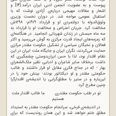
پیوست و به عضویت انجمن ادبی ایران درآمد.
[14]
و
اشعار و مقالات مهیجی درباره‌ی آزادی نوشت که با
استقبال عمومی مواجه شد. در دوران نخست وزیری
وثوق‌الدوله با دولتمردی او و قرارداد 1919م- 1298ش
مخالفت کرد. جریان اعتراض و مخالفت او با قرارداد به
سه ماه حبسش در زندان شهربانی انجامید. در هنگامه‌ای
که زمزمه‌‌ها‌ی ایجاد قدرت مرکزی به گوش می‌رسید و اکثر
فعالان و نخبگان سیاسی از تشکیل حکومت مقتدر مرکزی
حمایت می‌کردند، نگران ایران و جایگاه ملت ایران در این
نظام اقتدار بود، لذا با حس ایران‌دوستی چشمگیری که
داشت برخلاف سایر شاعران و ادبایی نظیر ملک‌الشعرای
بهار - که در جناح فکری مقابل او قرار داشتند و طالب
حکومتی مقتدر و لو دیکتاتور بودند- بینش خود را در
این‌باره و در ستیز با مطلق‌گرایی یا اندیشه‌ی اقتدارگرا
چنین مطرح کرد:
تو در طلب حکومت مقتدری ما طالب اقتدار ملت
هستیم
در اندیشه‌ی فرخی، سرانجام حکومت مقتدر به استبداد
مطلق ختم خواهد شد و این همان روندیست که برای