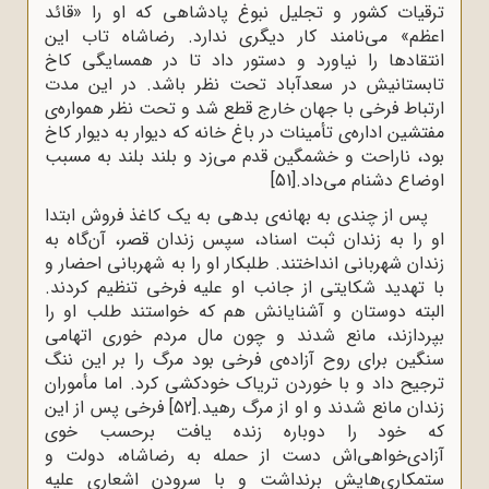
ترقیات کشور و تجلیل نبوغ پادشاهی که او را «قائد
اعظم» می‌نامند کار دیگری ندارد. رضاشاه تاب این
انتقادها را نیاورد و دستور داد تا در همسایگی کاخ
تابستانیش در سعدآباد تحت نظر باشد. در این مدت
ارتباط فرخی با جهان خارج قطع شد و تحت نظر همواره‌ی
مفتشین اداره‌ی تأمینات در باغ خانه که دیوار به دیوار کاخ
بود، ناراحت و خشمگین قدم می‌زد و بلند بلند به مسبب
اوضاع دشنام می‌داد.
[51]
پس از چندی به بهانه‌ی بدهی به یک کاغذ فروش ابتدا
او را به زندان ثبت اسناد، سپس زندان قصر، آن‌گاه به
زندان شهربانی انداختند. طلبکار او را به شهربانی احضار و
با تهدید شکایتی از جانب او علیه فرخی تنظیم کردند.
البته دوستان و آشنایانش هم که خواستند طلب او را
بپردازند، مانع شدند و چون مال مردم خوری اتهامی
سنگین برای روح آزاده‌ی فرخی بود مرگ را بر این ننگ
ترجیح داد و با خوردن تریاک خودکشی کرد. اما مأموران
زندان مانع شدند و او از مرگ رهید.
[52]
فرخی پس از این
‌که خود را دوباره زنده یافت برحسب خوی
آزادی‌خواهی‌اش دست از حمله به رضاشاه، دولت و
ستمکاری‌هایش برنداشت و با سرودن اشعاری علیه