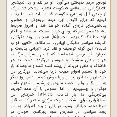
توده‌ی مردم بدبختی می‌آورد. او در نقد و رد اندیشه‌ی
اقتدارگرایی در مقاله‌ی «حکومت فشار» نوشت: «همین‌که
از چندی قبل زمزمه‌ی حکومت قدرت بلند شد، ما یقین
کردیم که برای آتیه‌ی این مردم بی‌هوش و حواس،
بدبختی‌های تازه‌ای آماده خواهد شد و امروز صریحاً
مشاهده می‌کنیم که رویه‌ی دولت نسبت به عقاید و افکار
آزاد خطرناک گردیده است.»
[15]
همچنین روند دگرگونی
اندیشه سیاسی نخبگان ایرانی را در مقاله‌ی «تعبیر خواب
ندیده» این گونه توصیف و نقد کرد: «ایرانی بدبخت و
بیچاره مثل غریقی شده است که از بیم و هراس مرگ به
هر وسیله‌ای متشبث و متوسل می‌گردد. دست به هر
خاشاک و علفی می‌زند از ریشه کنده شده و مأیوسانه باز
خود را تسلیم امواج مهیب دریا می‌نماید. روزگاری دل
خودمان را به این رییس‌الوزرا خوش کرده بودیم. روز دیگر
به آن یکی. وقتی خوب مأیوس و پشیمان شدیم دامن
دیگری را چسبیدیم ... اما افسوس با آن همه تجربه،
بی‌تجربگی ما بار ندامت داد.»
[16]
خیزهای این
تمرکزگرایی برای تشکیل دولت مرکزی مقتدر که به قتل
شیخ محمد خیابانی رسید، در رثای او و در اعتراض به این
روند سیاسی در شماره‌ی سوم روزنامه‌ی طوفان در