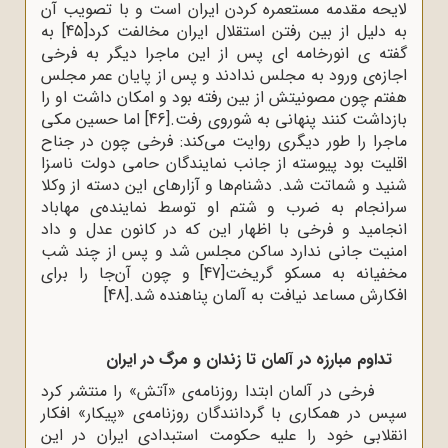
لایحه مقدمه مستعمره کردن ایران است و با تصویب آن
به دلیل از بین رفتن استقلال ایران مخالفت کرد
[45]
به
گفته ی انورخامه ای پس از این ماجرا دیگر به فرخی
اجازه‌ی ورود به مجلس ندادند و پس از پایان عمر مجلس
هفتم چون مصونیتش از بین رفته بود و امکان داشت او را
بازداشت کنند پنهانی به شوروی رفت.
[46]
اما حسین مکی
ماجرا را طور دیگری روایت می‌کند: فرخی چون در جناح
اقلیت بود پیوسته از جانب نمایندگان حامی دولت ناسزا
شنید و شماتت شد. دشنام‌ها و آزارهای این دسته از وکلا
سرانجام به ضرب و شتم او توسط نماینده‌ی مهاباد
انجامید و فرخی با اظهار این‌ که در کانون عدل و داد
امنیت جانی ندارد ساکن مجلس شد و پس از چند شب
مخفیانه به مسکو گریخت
[47]
و چون آن‌جا را برای
افکارش مساعد نیافت به آلمان پناهنده شد.
[48]
تداوم مبارزه در آلمان تا زندان و مرگ در ایران
فرخی در آلمان ابتدا روزنامه‌ی «آتش» را منتشر کرد
سپس در همکاری با گردانندگان روزنامه‌ی «پیکار» افکار
انقلابی خود را علیه حکومت استبدادی ایران در این