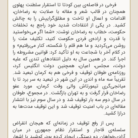
فرخی در فاصله‌ی بین کودتا تا استقرار سلطنت پهلوی
همچنان در قالب شعر و مقاله با صلابت به رضاخان،
اقدامات و اعمال او تاخت و مطلق‌گراییش را به چالش
کشید. در یکی از انتقادات شدید خود راجع به تخلفات
حکومت، خطاب به رضاخان نوشت: «شما اگر می‌خواستید
با قدرت و اراده‌ی فردی حکومت کنید، تکلیف ملت را
روشن می‌کردید و ما هم قلم را شکسته، کنار می‌رفتیم» و
در کلام آخر با شجاعت به او تأکید کرد: قوانین مشروطه را
اجرا کند. در همین سال به دلیل انتقادهای تندی که علیه
دولت، مجلس، اعیان، همچنین دولت انگلیس کرد،
روزنامه‌ی طوفان توقیف و فرخی هم به کرمان تبعید شد.
تقریباً سه ماه و اندی در این شهر در تبعید به سر برد تا با
میانجی‌گری تیمورتاش والی وقت کرمان، مورد عفو
رضاخان قرار گرفت و به تهران بازگشت. در مجموع، طوفان
در سال دوم سه بار توقیف شد و در سال سوم نیز با انتشار
مقاله‌ای در باب امنیت توقیف شد و این توقیف مدت‌ها به
درازا کشید.
پس از رفع توقیف در زمانه‌ای که هیجان انقراض
سلسله‌ی قاجار و استقرار نظام جمهوری در میان
آزادی‌خواهان دو دستگی ایجاد کرده بود، کوشید با اشعار