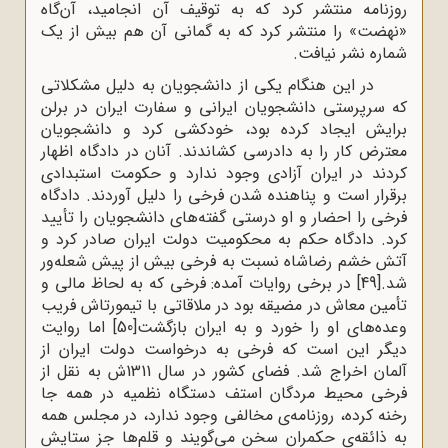
روزنامه منتشر کرد که به توقیف آن انجامید، آن‌گاه
«نهضت» را منتشر کرد که به گمانی آن هم بیش از یک
شماره نشر نیافت.
در این هنگام یکی از دانشجویان به دلیل مشکلاتی
که سرپرستی دانشجویان ایرانی و سفارت ایران در برلن
برایش ایجاد کرده بود، خودکشی کرد و دانشجویان
معترض کار را به دادرسی کشاندند. آنان در دادگاه اظهار
کردند در ایران آزادی وجود ندارد و حکومت استبدادی
برقرار است و پناهنده شدن فرخی را دلیل آوردند. دادگاه
فرخی را احضار و او درستی گفته‌های دانشجویان را تأیید
کرد. دادگاه حکم به محکومیت دولت ایران صادر کرد و
آتش خشم رضاشاه نسبت به فرخی بیش از پیش شعله‌ور
شد.
[49]
در برخی روایات آمده: فرخی که به لحاظ مالی و
تأمین معاش در مضیقه بود در ملاقاتی با تیمورتاش فریب
وعده‌های او را خورد و به ایران بازگشت
[50]
اما روایت
دیگر این است که فرخی به درخواست دولت ایران از
آلمان اخراج شد. فضای کشور در سال 1311ش به نقل از
فرخی محیط مردگان استف دستگاه نظمیه در همه جا
رخنه کرده، روزنامه‌ی مخالفی وجود ندارد، در مجلس همه
به ذائقه‌ی حکمران سخن می‌گویند و قلم‌ها جز ستایش