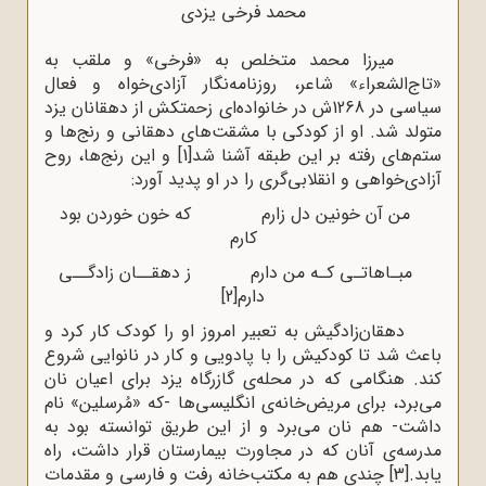
محمد فرخی یزدی
میرزا محمد متخلص به «فرخی» و ملقب به
«تاج‌الشعراء» شاعر، روزنامه‌نگار آزادی‌خواه و فعال
سیاسی در 1268ش در خانواده‌ای زحمتکش از دهقانان یزد
متولد شد. او از کودکی با مشقت‌های دهقانی و رنج‌ها و
ستم‌های رفته بر این طبقه آشنا شد
[1]
و این رنج‌ها، روح
آزادی‌خواهی و انقلابی‌گری را در او پدید آورد:
من آن خونین دل زارم که خون خوردن بود
کارم
مبـاهاتـی کـه من دارم ز دهقــان زادگــی
دارم
[2]
دهقان‌زادگیش به تعبیر امروز او را کودک کار کرد و
باعث شد تا کودکیش را با پادویی و کار در نانوایی شروع
کند. هنگامی که در محله‌ی گازرگاه یزد برای اعیان نان
می‌برد، برای مریض‌خانه‌ی انگلیسی‌ها -که «مُرسلین» نام
داشت- هم نان می‌برد و از این طریق توانسته بود به
مدرسه‌ی آنان که در مجاورت بیمارستان قرار داشت، راه
یابد.
[3]
چندی هم به مکتب‌خانه رفت و فارسی و مقدمات