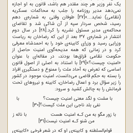
یک نفر وزیر هر چند مقتدر هم باشد، قانون به او اجازه
نمی‌دهد مدیر روزنامه را جلب به محاکمات عسکریه
(نظامی) نماید...»
[27]
طوفان وقتی به شماره‌ی دهم
رسید، شخص سردار سپه از آن شاکی شد و تقاضای
محاکمه‌ی مدیر مسئول نشریه را کرد.
[28]
در سال دوم
انتشار در شماره‌ی 37 بعد از این ‌که رضاخان به ریاست
وزرایی رسید و وزرای کابینه‌ی خود را به احمدشاه معرفی
کرد و در زمانی که همه مدیحه‌گوی امنیت حاصل از
حکومت نظامی قزاق‌ها بودند، در مقاله‌ای با عنوان
«امنیت چیست؟»
[29]
با استناد به اصلی از اصول قانون
اساسی که تعرض به آحاد ملت را ممنوع و دستگیری افراد
را بسته به حکم قاضی می‌دانست، امنیت موجود در کشور
را زیر سؤال برد و اعمال رضاخان، کابینه و نیروهای تحت
فرمانش را به چالش کشید و سرود:
با مشت و لگد معنی امنیت چیست؟ با
نفی بلد ناجی این ملت کیست؟
[30]
با زور مگو به من کـه امنیت هست با ناله ز
من شنو کـه امنیت نیست
[31]
قوام‌السلطنه و کابینه‌ی او که در شعر فرخی «کابینه‌ی