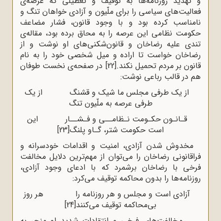
و تهدید روزنامه‌ها به توقیف و تعطیلی که عرصه‌ی
فعالیت‌های سیاسی را برای ملّیون و آزادی خواهان تنگ و
نامناسب کرده بود و با وجود قانون، فشار مضاعف
حکومت نظامی این عرصه را به محاق برده بود، مقاله‌ی
تندی علیه رضاخان و قانون‌شکنی‌های او نوشت و از
رضاخان خواست تا اراده و میل شخصی خود را به نام
قانون بر مردم تحمیل نکند.
[22]
در صفحه‌ی نخست طوفان
هم در قالب رباعی نوشت:
از یک طرفی مجلس ما شیک و قشنگ از یک
طرفی عرصه به ملّیون تنگ
قـانـون حکـومت نـظامــی و فـشــار این
است حکومت شتر، گـاو پلنگ
[23]
مخدوش شدن آزادی، امنیت و اقدامات خودسرانه و
فراقانونی رضاخان را می‌توان از مهم‌ترین دلایل مخالفت
فرخی با رضاخان برشمرد که با ادعای وجود آزادی،
روزنامه‌ها را بدون محاکمه توقیف می‌کرد:
آزادی است و مجلس و هر روزنامه را هر روز
بی‌محاکمه توقیف می‌کنند
[24]
مخالفت‌های فرخی و انتقادات شدید او منجر به