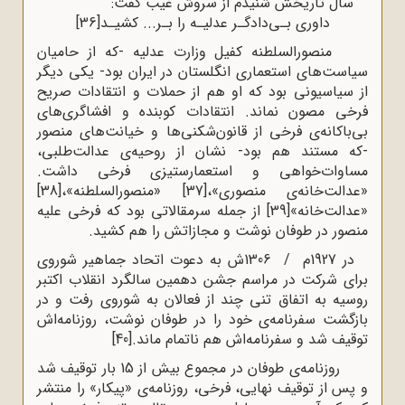
سال تاریخش شنیدم از سروش غیب گفت:
داوری بـی‌دادگـر عدلیـه را بـر... کشیـد
[36]
منصور‌السلطنه کفیل وزارت عدلیه -که از حامیان
سیاست‌های استعماری انگلستان در ایران بود- یکی دیگر
از سیاسیونی بود که او هم از حملات و انتقادات صریح
فرخی مصون نماند. انتقادات کوبنده و افشاگری‌های
بی‌باکانه‌ی فرخی از قانون‌شکنی‌ها و خیانت‌های منصور
-که مستند هم بود- نشان از روحیه‌ی عدالت‌طلبی،
مساوات‌خواهی و استعمارستیزی فرخی داشت.
«عدالت‌خانه‌ی منصوری»،
[37]
«منصورالسلطنه»،
[38]
«عدالت‌خانه»
[39]
از جمله سرمقالاتی بود که فرخی علیه
منصور در طوفان نوشت و مجازاتش را هم کشید.
در 1927م / 1306ش به دعوت اتحاد جماهیر شوروی
برای شرکت در مراسم جشن دهمین سالگرد انقلاب اکتبر
روسیه به اتفاق تنی چند از فعالان به شوروی رفت و در
بازگشت سفرنامه‌ی خود را در طوفان نوشت، روزنامه‌اش
توقیف شد و سفرنامه‌اش هم ناتمام ماند.
[40]
روزنامه‌ی طوفان در مجموع بیش از 15 بار توقیف شد
و پس از توقیف نهایی، فرخی، روزنامه‌ی «پیکار» را منتشر