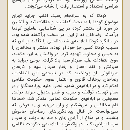
هراسی استبداد و استعمار وقت را نشانه می‌گرفت.
کودتا که به سرانجام رسید، اغلب جراید تهران
موضوع کودتا را به بحث گذاشتند و مقالات تند و آتشین
در مورد آن منتشر کرده در پی شناسایی عاملین کودتا
برآمدند. رضاخان که از این امر سخت برآشفته شده بود،
در سالگرد کودتا اعلامیه‌‌ی شدیدالحنی با تأکید بر این ‌که
مسبب کودتا کسی جز خود او نبوده، منتشر و مخالفان را
به حبس و مجازات تهدید کرد. در واکنش به این علامیه،
موج انتقادات علیه سردار سپه بالا گرفت. برخی جراید به
سرزنش و نقد اعمال و رفتار سردار سپه و کارهای
غیرقانونی او پرداختند که در نتیجه‌ی این انتقادات،
رضاخان برخلاف قانون و انتظار عموم، حکومت نظامی
اعلام کرد و در ابلاغیه‌ی شدیدالحنی علیه روزنامه‌نگاران در
مقام تهدید، توقیف و ضرب و شتم مدیران جراید برآمد.
همچنین در ابلاغیه‌ی حکومت نظامی متذکر شد: «بعدها
قلم مخالفین را می‌شکنم و زبان می‌برم و...» فرخی که
نمی‌توانست در قبال بیدادگری‌های رضاخان خاموش
بنشیند و در دفاع از آزادی زبان و قلم به دولت و سردار
سپه اعتراض نکند، در واکنش به اعلامیه‌ی حکومت نظامی