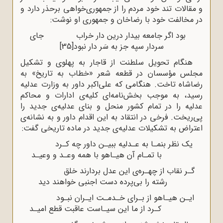
و مقالات تند خود مردم را از جمهوری‌خواهی برحذر دارد و
در مخالفت خود با رضاخان و جمهوری او نوشت:
بود اگر جامعه بیدار درین دار خراب جای
سردار سپه جز به سَر دار نبود
[35]
هنگام تحویل سلطنت از قاجار به پهلوی و تشکیل
مجلس مؤسسان در قطعه شعر «خطاب به تاریخ» به
رضاشاه تاخت. هنگامی‌ که علی‌اکبر داور به وزارت عدلیه
رسید، به موجب بخش‌نامه‌ای کلیه‌ی ادارات و محاکم
عدلیه را در تمام کشور منحل و بنای عدلیه‌ی جدید را
پی‌ریخت. فرخی در انتقاد به این اقدام داور و به نشانه‌ی
اعتراض به تشکیلات عدلیه‌ی جدید در ماده تاریخی گفت:
یک نظر بنمـا به عـدلیه ببیـن داور چه کـرد
با تمـام آن هیـاهو با همه وعـد و وعیـد
گـر نقاب از چهـره‌ی این عدل بردارند خلق
رشته را بی‌پرده دست اجنبی خواهند دید
ایـن هیـاهو از بـرای خـدمـت ایـران نبـود
کـرد از ما این سیـاست عاقبت قطع امیـد