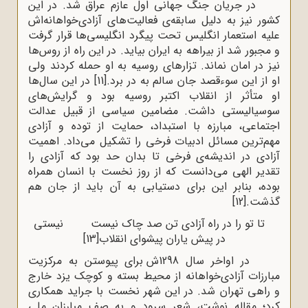
در جریان جنگ جهانی اول عازم عراق شد. در این
کشور نیز به دلیل سابقه‌ی فعالیت‌های آزادی‌خواهانه‌اش
علیه استعمار انگلیس تحت پیگرد انگلیسی‌ها قرار گرفت
و مجبور شد از بیراهه به ایران بیاید. در این راه از روس‌ها
نیز در امان نماند. تزارهای روسیه به او حمله کردند ولی
او از این سوءقصد جان سالم به در برد.
[11]
در این سال‌ها
او متأثر از انقلاب اکتبر روسیه بود و گرایش‌های
سوسیالیستی داشت. مضامین سیاسی از قبیل عدالت
اجتماعی، مبارزه با استبداد، حمایت از توده و آزادی
مهم‌ترین مسائل ادبیات فرخی را تشکیل می‌داد. اهمیت
آزادی در اندیشه‌ی فرخی تا بدان حد بود که آزادی را
تقدیر الهی می‌دانست که از روز نخست با انسان همراه
بوده، بنابر این برای دستیابی به آن باید از جان هم
گذشت.
[12]
تا تو را در راه آزادی تن صد چاک نیست نیستی
در پیش یاران پیشوای انقلاب
[13]
در اواخر سال 1298ش برای پیوستن به مرکزیت
مبارزات آزادی‌خواهانه از محیط بسته و کوچک یزد خارج
و راهی تهران شد. در این شهر نخست با جراید همکاری
کرد؛ مقاله نوشت، شعر سرود و به صف مبارزان ملی