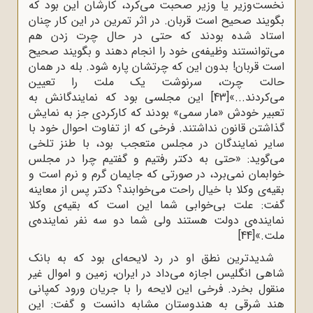
نخست‌وزیر یا وزیر صحبت می‌کرد، کارشان این بود که
بگویند صحیح است قربان. در اثر تمرین در این کار چنان
استاد شده بودند که حتی در حال چرت زدن هم
می‌توانستند وظیفه‌ی خود را انجام دهند و بگویند صحیح
است قربان! بدون این ‌که چرتشان پاره شود. بله در همان
حالت چرت، سرنوشت یک ملت را تعیین
می‌کردند...»
[43]
این مجلسی بود که نمایندگانش به
تعبیر خودش «مار سمی» بودند که کارکردی جز به نمایش
گذاشتن قانون نداشتند. فرخی که از تفاوت احوال خود با
سایر نمایندگان در مجلس متعجب بود، با طنز تلخی
می‌گوید: «حتی به دکتر رفتیم و گفتیم چرا در مجلس
خوابمان نمی‌برد، در صورتی ‌که جایمان گرم و نرم است و
بقیه‌ی وکلا با خیال راحت می‌خوابند؟ دکتر پس از معاینه
گفت: علت بی‌خوابی شما این است که بقیه‌ی وکلا
نماینده‌ی دولت هستند ولی شما دو سه نفر نماینده‌ی
ملت.»
[44]
شدیدترین نطق او در رد لایحه‌ای بود که به بانک
شاهی انگلیس اجازه می‌داد در ایران، زمین و اموال غیر
منقول بخرد. فرخی این لایحه را با جریان ورود کمپانی
هند شرقی به هندوستان مشابه دانست و گفت: این