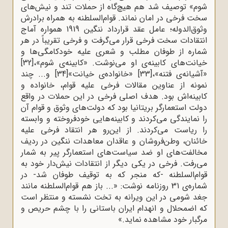
شوم» توصیف شد هم هیچ‌گاه از حملات تند و نیش‌های
سخت فرخی در امان نماند. قوام‌السلطنه به همراه برادرش
وثوق‌الدوله؛ عامل عقد قرارداد ننگین 1919 همواره آماج
انتقادات سخت فرخی قرار می‌گرفت و فرخی تقریباً در هر
شماره از طوفان مطلب و شعری علیه خودکامگی‌ها و
خیانت‌های کابینه‌ی او می‌نوشت. «کابینه‌ی شوم»،
[32]
«آشیانه‌ی فتنه»،
[33]
«خانواده‌ی خیانت»
[34]
و... چند
نمونه از عناوین مقالات فرخی علیه قوام، خانواده و
کابینه‌اش بود. هدف اصلی فرخی در این حملات در واقع
دولت استعمارگر بریتانیا بود که دولت‌های وثوق و قوام آن
را نمایندگی می‌کردند و کابینه‌هایی خودفروخته و وابسته
را ریاست می‌کردند. از این‌رو هر انتقاد فرخی علیه
خائنان، وطن‌فروشان و عاقدان معاهدات ننگین در ردیف
مخالفت‌های او ضد سیاست‌های استعمارگر پیر به شمار
می‌رفت. فرخی در یکی دیگر از انتقادات نیش‌دار خود به
قوام‌السلطنه -که منجر که به توقیف طوفان شد- در
شماره‌ی 31 روزنامه نوشت: «... باز هم قوام‌السلطنه مانند
جغد شومی در این ویرانه به تخت نشسته و منتظر است
که اضمحلال و انهدام ایران باستانی را با چشم حریص و
مرگبار خود مشاهده نماید.»