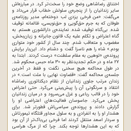
اختناق رضاشاهی وضع خود را سخت‌تر کرد. در مبارزه‌اش
سایر زندانیان را از پنجره‌ی سلولش خطاب قرار می‌داد و
می‌گفت: «من فرخی یزدی لب دوخته‌ام، مدیر روزنامه‌ی
طوفان که به جرم حق‌گویی و حق‌نویسی، ظالمانه توقیف
شده. بی‌گناه توقیف شده. نماینده‌ی دارالشوری هستم. به
گناه اعتراض و تکلم علیه یک قانون جابرانه و زیان‌بخش،
مغضوب و متعاقب شدم. چند سال از کشور خود متواری
بودم.» شاه را هم ناسزا گفت و دشنام داد. این‌بار برایش
پرونده‌ی «توهین به مقام سلطنت» درست کردند. ابتدا به
27 ماه و در حکم تجدیدنظر به 30 ماه حبس محکوم شد.
در طول محاکمه هیچ سخنی نگفت و فقط در آخرین
جلسه‌ی محاکمه گفت: «قضاوت نهایی با ملت است.» در
زندان مرتب جلوی زندانیان از نظام دیکتاتوری رضاشاه
انتقاد و سرنگونی آن را پیش‌بینی می‌کرد. حتی اعتراض
خود را در قالب رباعی و غزل می‌سرود و در میان زندانیان
پخش می‌کرد. جاسوسان فعالیت‌های اعتراضی او را
گزارش دادند و پرونده‌ی سیاسی‌اش قطورتر شد. برای
هشدار او را به انفرادی و به سلول مجاور قتلگاه تیمورتاش
و سردار اسعد منتقل کردند اما فرخی بی‌باک‌تر از آن بود
که به این هشدارها توجه بکند. چرا که از مرگ هراسی