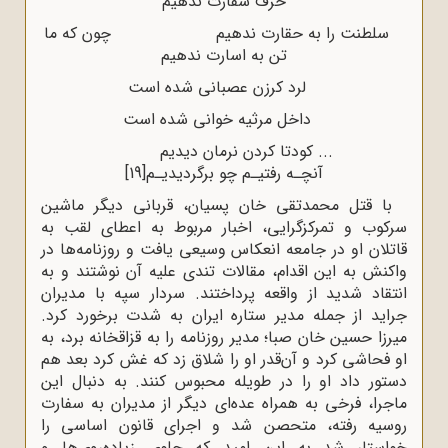
حرف سفارت ندهیم
سلطنت را به حقارت ندهیم چون که ما
تن به اسارت ندهیم
لرد کرزن عصبانی شده است
داخل مرثیه خوانی شده است
... کودتا کردن نرمان دیدیم
آنچـه رفتیـم چو برگردیدیـم
[19]
با قتل محمدتقی خان پسیان، قربانی دیگر ماشین
سرکوب و تمرکزگرایی، اخبار مربوط به اعطای لقب به
قاتلان او در جامعه انعکاس وسیعی یافت و روزنامه‌ها در
واکنش به این اقدام، مقالات تندی علیه آن نوشتند و به
انتقاد شدید از واقعه‌ پرداختند. سردار سپه با مدیران
جراید از جمله مدیر ستاره ایران به شدت برخورد کرد.
میرزا حسین خان صبا؛ مدیر روزنامه را به قزاقخانه برد، به
او فحاشی کرد و آن‌قدر او را شلاق زد که غش کرد بعد هم
دستور داد او را در طویله محبوس کنند. به دنبال این
ماجرا، فرخی به همراه عده‌ای دیگر از مدیران به سفارت
روسیه رفته، متحصن شد و اجرای قانون اساسی را
خواستار شد به این امید که جلوی زیاده‌روی‌ها و