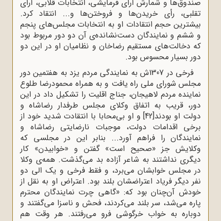
صندوق‌ها و شمارش آرای فرمایشی، انتخابات قلابی، آرای
تقلبی، رأی خریدن‌ها و فروختن‌ها و... انتقاد کرد.
بیشترین حجم انتقادات او به انتخابات مجلس‌های پنجم
و ششم و نمایندگان دست‌نشانده‌‌ی آن دو دور مربوط بود
که دخالت‌های مستقیم رضاخان و نظامیان او در این دو
دور بسیار محسوس بود.
فرخی در 1307ش به نمایندگی مردم یزد به هفتمین دور
مجلس شورای ملی راه یافت و به همراه محمودرضا طلوع
نماینده مردم لاهیجان، جناج اقلیت را تشکیل داد در این
دور، قریب به اتفاق وکلای مجلس طرفدار رضاشاه و
دولت او بودند
[42]
و او بی‌محابا با انتقادت شدید خود از
برخی اقدامات دولت، موجبات نارضایتی رضاشاه و
نمایندگان را فراهم آورد... بنابر این در مجلسی که
وکلایش جز «صحیح است» گفتن و «خوابیدن» کار
دیگری نداشتند به شاعر آزاده بد می‌گذشت. همه‌ی وکلا
در مجلس خوابشان می‌برد، و فقط فرخی و یک الی دو
نفر دیگر فریاد اعتراضشان بلند بود. اعتراض او به نقل از
خودش آن‌چنان بود که: «گاهی چرت نمایندگان محترم
پاره می‌شد، سر بلند می‌کردند، فحش و ناسزا می‌گفتند و
دوباره به خواب خرگوشی فرو می‌رفتند. هر وقت هم