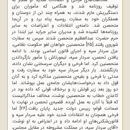
توقیف روزنامه شد و هنگامی‌‌ که مأموران برای
دستگیریش عازم شدند، به همراه چند تن از دوستان و
همفکران خود به سفارت روسیه پناه برد و در آن‌جا
متحصن شد. دامنه‌ی انتقادات و اعتراضات به سایر
روزنامه‌ها کشیده شد و مدیران سایر جراید نیز ابتدا در
حرم حضرت عبدالعظیم متحصن شدند سپس به سفارت
شوروی رفتند.
[25]
متحصنین خواهان لغو حکومت نظامی،
عزل سردار سپه و اجرای قانون اساسی بودند. با ادامه
یافتن تحصن، سردار سپه، تیمورتاش را مأمور بازگرداندن
متحصنین کرد. اما فرخی و دیگران سرسختی نشان داده،
بازنگشتند. بار دیگر سردار سپه خود به سفارت رفت و
مدتی با فرخی و بقیه‌ی متحصنین مذاکره کرد و به آنان
قول داد به درخواست‌هایشان جامه‌ی عمل بپوشاند. اما
دو روز بعد زیر قولش زد و برخلاف قولی که داده بود در
کاغذی خطاب به متحصنین نوشت، مخالف مذاکراتیست
که قبلاً با آنان به عمل آورده. قضیه‌ی تحصن در نهایت با
ضمانت قوام؛ رییس دولت جدید پایان یافت.
[26]
اما
فرخی همچنان به انتقادات شدید خود علیه سردار سپه و
قانون‌شکنی‌های او ادامه داد و در اعتراض به او نوشت:
«آقای سردار سپه، در مملکت مشروطه در مقابل مجلس،