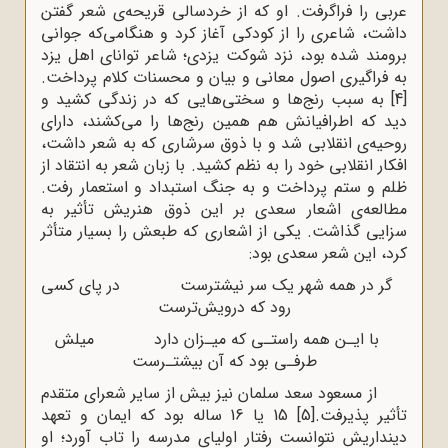
عربی را فراگرفت. او که از خردسالی قریحه‌ی شعر گفتن
داشت، شاعری را از کودکی آغاز کرد و هنگامی‌که جوانی
برومند شده بود، نزد شوکت یزدی؛ شاعر توانای اهل یزد
به فراگیری اصول معانی و بیان و محسنات کلام پرداخت.
[4]
به سبب رنج‌ها و سختی‌هایی که در زندگی کشید و
دید که اطرافیانش هم همین رنج‌ها را می‌کشند، دارای
روحیه‌ی انقلابی شد و با ذوق سرشاری که به شعر داشت،
افکار انقلابی خود را به نظم کشید. با زبان شعر به انتقاد از
ظلم و ستم پرداخت و به جنگ استبداد و استعمار رفت.
مطالعه‌ی اشعار سعدی بر این ذوق هنریش تأثیر به
سزایی گذاشت. یکی از اشعاری که طبعش را بسیار متأثر
کرد، این شعر سعدی بود:
گر در همه شهر یک سر نیشترست در پای کسی
رود که درویش‌ترست
با ایـن همه راستـی که میـزان دارد میلش
طرفـی بود که آن بیشتـرست
از مسعود سعد سلمان نیز بیش از سایر شعرای متقدم
تأثیر پذیرفت.
[5]
15 یا 16 ساله بود که ایمان و تعهد
دینداریش نتوانست رفتار اولیای مدرسه را تاب آورد؛ او