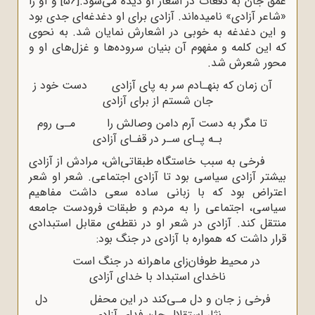
عمق جان به دفعات در اشعار او دیده می‌شود.
[56]
و او را
«شاعر آزادی» نامیده‌اند. آزادی برای او دغدغه‌ای جدی بود
و این دغدغه به خوبی در اشعارش نمایان شد. به نحوی
که این کلمه و مفهوم آن بنیان سروده‌ها و غزل‌های او و
محور شعرش شد.
آن زمان که بنهـادم سر به پای آزادی دست خود ز
جان شستم از برای آزادی
تا مگر به دست آرم دامن وصالش را مـی روم
بـه پـای سـر در قفـای آزادی
فرخی به سبب خاستگاه طبقاتی‌اش، مرادش از آزادی
بیشتر آزادی سیاسی بود تا آزادی اجتماعی. شعر او شعر
اعتراض بود که با زبانی ساده سعی داشت مفاهیم
سیاسی، اجتماعی را به مردم و طبقات فرودست جامعه
منتقل کند. آزادی در شعر او در نقطه‌ی مقابل استبدادی
قرار داشت که همواره با آزادی در جنگ بود:
در محیط طوفان‌زای ماهرانه در جنگ است
ناخدای استبداد با خدای آزادی
فرخی ز جان و دل مـی‌کند در این محفل دل
نثار استقلال جان فدای آزادی