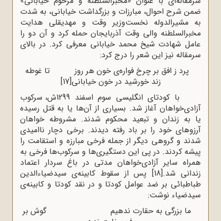
سرمقاله‌ای با عنوان «مخبرالسلطنه و مرحوم خیابانی»
ضمن شرح احوال، مبارزات و بزرگداشت خیابانی، به شدت
به مشیرالدوله نخست‌وزیر وقت و مهدیقلی هدایت
مخبرالسلطنه والی وقت آذربایجان حمله کرد و آن دو را
عامل شهادت شیخ محمد خیابانی معرفی کرد. در بالای
سرمقاله نیز این شعر را درج کرد:
پرد ز افق بر چرخ فواره‌ی خون هر روز تا غوطه
زند خورشید در خون خیابانی
[17]
با کودتای انگلیسی سوم اسفند 1299ش، سرکوب
آزادی‌خواهان آغاز شد. بسیاری از آن‌ها یا به قتل رسیده
یا به زندان و تبعید محکوم شدند. مشروطه خواهان
آرزوهای خود را بر باد رفته دیدند. برخی دچار ناامیدی
شدند و گروهی دیگر از جمله فرخی مبارزه و استقامت را
پیشه کردند. در پی این دستگیری‌ها و سرکوب‌ها فرخی به
همراه سایر آزادی‌خواهان مدتی در باغ سردار اعتماد
زندانی شد.
[18]
پس از سقوط کابینه‌ی سیدضیاءالدین
طباطبائی بر ضد عوامل کودتا و در نقد کودتا و کابینه‌ی
سیدضیاء نوشت:
ما بزرگی به حقارت ندهیم گوش بر