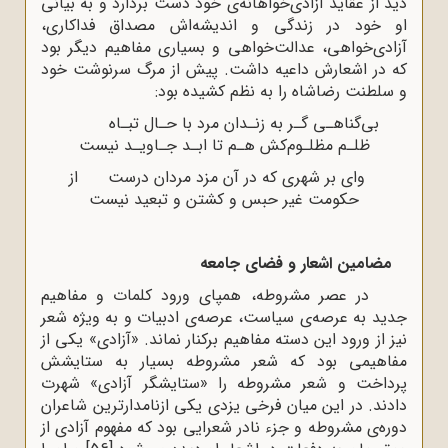
دید از عقاید آزادی‌خواهانه‌ی خود دست بردارد و به بیانی
او خود در زندگی و اندیشه‌اش مصداق فداکاری،
آزادی‌خواهی، عدالت‌خواهی و بسیاری مفاهیم دیگر بود
که در اشعارش داعیه داشت. پیش از مرگ سرنوشت خود
و سلطنت رضاشاه را به نظم کشیده بود:
بی‌گناهـی گـر به زنـدان مرد با حـال تبـاه
ظلـم مظلـوم‌کش هـم تا ابـد جـاویـد نیست
وای بر شهری که در آن مزد مردان درست از
حکومت غیر حبس و کشتن و تبعید نیست
مضامین اشعار و فضای جامعه
در عصر مشروطه، همپای ورود کلمات و مفاهیم
جدید به عرصه‌ی سیاست، عرصه‌ی ادبیات و به ‌ویژه شعر
نیز از ورود این دسته مفاهیم برکنار نماند. «آزادی» یکی از
مفاهیمی بود که شعر مشروطه بسیار به ستایشش
پرداخت و شعر مشروطه را «ستایشگر آزادی» شهرت
دادند. در این میان فرخی یزدی یکی ازنامدارترین شاعران
دوره‌ی مشروطه و جزء نادر شعرایی بود که مفهوم آزادی از