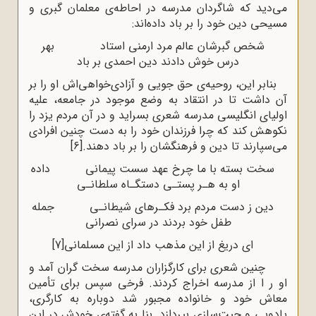
می‌دید که شاگردان مدرسه در احاطه‌ی معلمان گبری و
مسیحی دین خود را بر باد داده‌اند:
شخص گبرشان عالم مرد ارمنی استاد بهر
درس خوش دادند دین احمدی بر باد
بنابر این، روحیه‌ی حق جویی و آزادی‌خواهی‌اش او را بر
آن داشت تا در انتقاد به وضع موجود در جامعه، علیه
اولیای انگلیسی مدرسه شعری بسراید و در آن مردم یزد را
نکوهش کند که چرا فرزندان خود را به دست چنین افرادی
می‌سپارند تا دین و فرهنگشان را بر باد دهند.
[6]
سخت بسته با ما چرخ عهد سست پیمانی داده
او به هـر پستـی دستگـاه سلطانـی
دین ز دست مردم برد فکـرهای شیطانـی جمله
طفل خود بردند در سرای نصرانی
ای دریغ از این مذهب داد از این مسلمانی
[7]
چنین شعری برای کارگزاران مدرسه سخت گران آمد و
او ر ا از مدرسه اخراج کردند. فرخی سپس برای تأمین
معاش خود و خانواده مجبور شد دوباره به کارگری،
پادویی و چیت‌سازی بپردازد. بنا به گفته‌ی خودش در این