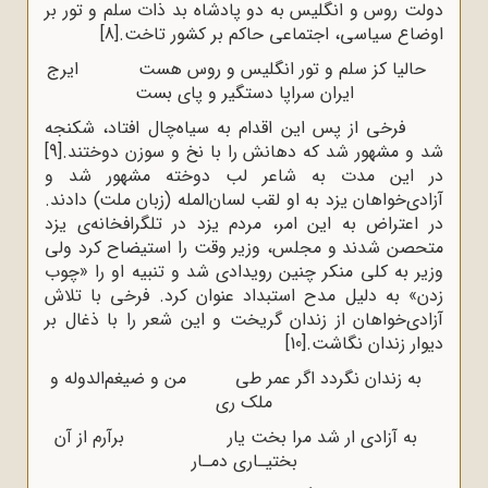
دولت روس و انگلیس به دو پادشاه بد ذات سلم و تور بر
اوضاع سیاسی، اجتماعی حاکم بر کشور تاخت.
[8]
حالیا کز سلم و تور انگلیس و روس هست ایرج
ایران سراپا دستگیر و پای بست
فرخی از پس این اقدام به سیاه‌چال افتاد، شکنجه
شد و مشهور شد که دهانش را با نخ و سوزن دوختند.
[9]
در این مدت به شاعر لب دوخته مشهور شد و
آزادی‌خواهان یزد به او لقب لسان‌المله (زبان ملت) دادند.
در اعتراض به این امر، مردم یزد در تلگرافخانه‌ی یزد
متحصن شدند و مجلس، وزیر وقت را استیضاح کرد ولی
وزیر به کلی منکر چنین رویدادی شد و تنبیه او را «چوب
زدن» به دلیل مدح استبداد عنوان کرد. فرخی با تلاش
آزادی‌خواهان از زندان گریخت و این شعر را با ذغال بر
دیوار زندان نگاشت.
[10]
به زندان نگردد اگر عمر طی من و ضیغم‌الدوله و
ملک ری
به آزادی ار شد مرا بخت یار برآرم از آن
بختیـاری دمـار