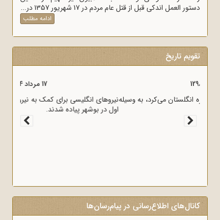
دستور العمل اندکی قبل از قتل عام مردم در 17 شهریور 1357 در...
ادامه مطلب
تقویم تاریخ
17 مرداد 1298
قرارداد 1919 که عملاً ایران را مستعمره انگلستان می‌کرد، به وسیله
وثوق‌الدوله با انگلیسی‌ها امضا شد.
کانال‌های اطلاع‌رسانی در پیام‌رسان‌ها