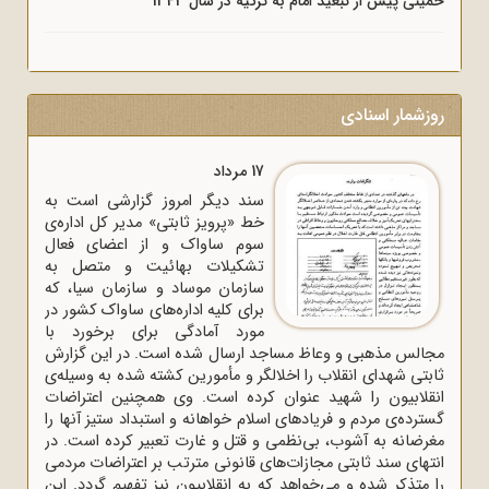
خمینی پیش از تبعید امام به ترکیه در سال 1343
روزشمار اسنادی
17 مرداد
سند دیگر امروز گزارشی است به
خط «پرویز ثابتی» مدیر کل اداره‌ی
سوم ساواک و از اعضای فعال
تشکیلات بهائیت و متصل به
سازمان موساد و سازمان سیا، که
برای کلیه اداره‌های ساواک‌ کشور در
مورد آمادگی برای برخورد با
مجالس مذهبی و وعاظ مساجد ارسال شده است. در این گزارش
ثابتی شهدای انقلاب را اخلالگر و مأمورین کشته شده به وسیله‌ی
انقلابیون را شهید عنوان کرده است. وی همچنین اعتراضات
گسترده‌ی مردم و فریادهای اسلام خواهانه و استبداد ستیز آنها را
مغرضانه به آشوب، بی‌نظمی و قتل و غارت تعبیر کرده است. در
انتهای سند ثابتی مجازات‌های قانونی مترتب بر اعتراضات مردمی
را متذکر شده و می‌خواهد که به انقلابیون نیز تفهیم گردد. این