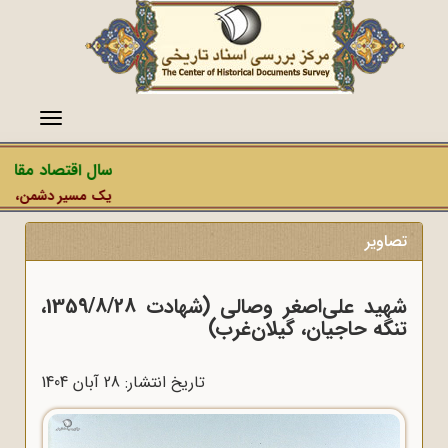
منو
سال اقتصاد مقاومت
یک مسیر دشمن، عملیات
تصاویر
شهید علی‌اصغر وصالی (شهادت 1359/8/28،
تنگه حاجیان، گیلان‌غرب)
تاریخ انتشار: 28 آبان 1404