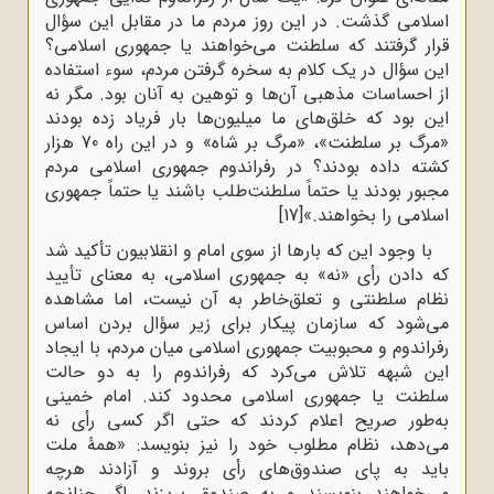
اسلامی گذشت. در این روز مردم ما در مقابل این سؤال
قرار گرفتند که سلطنت می‌خواهند یا جمهوری اسلامی؟
این سؤال در یک کلام به سخره گرفتن مردم، سوء استفاده
از احساسات مذهبی آن‌ها و توهین به آنان بود. مگر نه
این بود که خلق‌های ما میلیون‌ها بار فریاد زده بودند
«مرگ بر سلطنت»، «مرگ بر شاه» و در این راه 70 هزار
کشته داده بودند؟ در رفراندوم جمهوری اسلامی مردم
مجبور بودند یا حتماً سلطنت‌طلب باشند یا حتماً جمهوری
اسلامی را بخواهند.»
[17]
با وجود این که بارها از سوی امام و انقلابیون تأکید شد
که دادن رأی «نه» به جمهوری اسلامی، به معنای تأیید
نظام سلطنتی و تعلق‌خاطر به آن نیست، اما مشاهده
می‌شود که سازمان پیکار برای زیر سؤال بردن اساس
رفراندوم و محبوبیت جمهوری اسلامی میان مردم، با ایجاد
این شبهه تلاش می‌کرد که رفراندوم را به دو حالت
سلطنت یا جمهوری اسلامی محدود کند. امام خمینی
به‌طور صریح اعلام کردند که حتی اگر کسی رأی نه
می‌دهد، نظام مطلوب خود را نیز بنویسد: «همۀ ملت
باید‌‌ ‌‌به پای صندوق‌های رأی بروند و آزادند هرچه
می‌خواهند بنویسند و به صندوق بریزند.‌‌ ‌‌اگر چنانچه