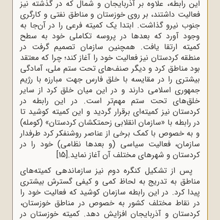
این رابطه، علاوه بر آذربایجان و شمال که در گذشته نیز
فعالیت داشتند، بر روی خوزستان و مناطق نفتی و کارگری
جنوب نیرو گذاشت. ابتدا یک کمیته فرعی را در آن‌جا به‌
وجود آورد که بعدها در پروسه تکاملی خود به سطح
کمیته ارتقا یافت. همچنین سازمان تصمیم گرفت در
منطقه کردستان نیز فعالیت خود را آغاز کند؛ چرا که معتقد
بود مناطق کرد و دیگر صنف‌های تحت ستم ملی، آمادگی
بیشتری را در مقایسه با خلق فارس جهت مبارزه با رژیم
جمهوری اسلامی دارند و در این میان خلق کرد از سایر
خلق‌های تحت ستم مهم‌تر است. در این رابطه در
کردستان نیز کمیته‌ای برقرار گردید و این کمیته کوشید تا
در رابطه با «سازمان انقلابی زحمتکشان کردستان» (کومله)
و به‌ خصوص با کمک برخی از عناصر روشنفکر کرد طرفدار
سازمان، فعالیت سیاسی (و بعدها نظامی) خود را در
کردستان و شهرهای مختلف آن آغاز نماید.
[15]
پس از تشکیل کنگره دوم نیز سازماندهی کمیته‌های
مناطق به تدریج به لحاظ کمی و کیفی گسترش بیشتری
پیدا کرد. در این رابطه سازمان کوشید که فعالیت خود را
در نقاط مختلف کشور به‌ خصوص در مناطق خوزستان،
کردستان و آذربایجان افزایش دهد. کمیته خوزستان در