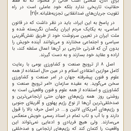
برای آنان، سخنی است خالی از محتوا، که نه فقط
حقانیت تاریخی ندارد بلکه خود عاملی است در راه
تقویت جریان‌های ضدانقلابی تجزیه‌طلبانه.»
[21]
در پاسخ به این ایراد، باید در نظر داشت که در قانون
اساسی، به یکایک مردم ایران یکسان نگریسته شده و
ملت ایران در تعیین سرنوشت خود از طریق نقش‌آفرینی
سیاسی و اجتماعی مختارند و می‌توانند آینده خویش را
بدون آن که قدرتی خارجی بر آن‌ها اعمال سلطه کند، با
اراده و عقاید خود بسازند و به دست گیرند.
اصل 8 از ترویج صنعت و کشاورزی بومی با رعایت
کامل موازین اعتقادی اسلام و در عین حال استفاده از همه
علوم و فنون پیشرفته جهان در امر صنعت و کشاورزی
سخن می‌گوید. به عقیده سازمان: «امر ترویج صنعت و
کشاورزی و استفاده از همه علوم و فنون واقعیتی است به
روشنی روز. همه رژیم‌های جهان حتی ارتجاعی‌ترین و
ضدخلقی‌ترین آن‌ها از نوع رژیم پهلوی و آفریقای جنوبی
و رژیم‌های آمریکای لاتین و... در اصل حرف بالا را قبول
دارند و با آب و تاب تمام در اسناد رسمی خویش منعکس
می‌سازند. ولی هیچ فریادی و ادعایی نمی‌تواند این
واقعیت را کتمان کند که رژیم‌های ارتجاعی و ضدخلقی