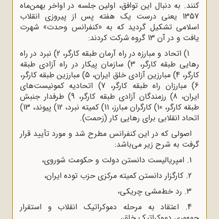
کنند. به دنبال این توافق، اولین جلسه در اواخر بهمن‌ماه
1357 یعنی درست یک هفته پس از پیروزی انقلاب
اسلامی تشکیل گردید که به «کنفرانس وحدت» شهرت
یافت و در آن 13 گروه شرکت کردند:
1) اتحاد و مبارزه در راه آرمان طبقه کارگر، 2) نبرد در راه
رهایی طبقه کارگر، 3) سازمان پیکار در راه آزادی طبقه
کارگر، 4) مبارزین آزادی خلق ایران، 5) مبارزین طبقه کارگر،
6) مبارزان راه طبقه کارگر، 7) اتحادیه کمونیست‌های
ایران، 8) رزمندگان آزادی طبقه کارگر، 9) طرفدار جنبش
طبقه کارگر، 10) کارگران مبارز، 11) کمیته نبرد، 12) پیوند، 13)
اتحاد انقلابی برای رهایی کار (زحمت).
اصولی که در این کنفرانس مطرح شد و مورد تأیید قرار
گرفت به شرح زیر می‌باشد:
1. امپریالیست دانستن دولت و حکومت شوروی،
2. کارگزار دانستن کمیته مرکزی حزب توده ایران،
3. رد خط‌مشی چریکی،
4. اعتقاد به مرحله دموکراتیک انقلاب و استقرار
جمهوری دموکراتیک خلق،