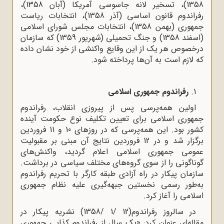
1358)، تسخیر لانه جاسوسی آمریکا (آبان 1358)،
رفراندوم قانون اساسی (آذر 1358)، انتخابات ریاست
جمهوری (بهمن 1358)، انتخابات مجلس شورای اسلامی
(اسفند 1358) و جنگ تحمیلی (شهریور 1359) که سازمان
درخصوص هر یک از این وقایع واکنشی از خود نشان داده
که لازم است به آن‌ها پرداخته شود.
1.
رفراندوم جمهوری اسلامی
اولین همه‌پرسی پس از پیروزی انقلاب، رفراندوم
جمهوری اسلامی برای تعیین تکلیف نوع حکومت آینده
کشور بود. این همه‌پرسی که در روزهای 10 و 11 فروردین
برگزار شد و در 12 فروردین نتایج آن مبنی بر مقبولیت
عمومی جمهوری اسلامی اعلام گردید، واکنش‌های
گوناگونی را از سوی گروه‌های مختلف سیاسی در برداشت.
سازمان پیکار در راه آزادی طبقه کارگر با تحریم رفراندوم
به‌طور رسمی نخستین جبهه‌گیری علیه نظام جمهوری
اسلامی را آغاز کرد.
در سالروز رفراندوم(12 /1 /1358) نشریه پیکار در
مقاله‌ای عنوان کرد: «یک سال از رفراندوم کذایی جمهوری