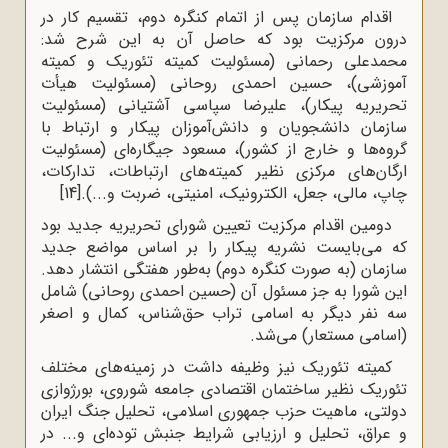
اقدام سازمان پس از اتمام کنگره دوم، تقسیم کار در
درون مرکزیت بود که حاصل آن به این شرح شد:
محمدعلی رحمانی (مسئولیت کمیته تئوریک و کمیته
آموزشی)، حسین احمدی روحانی (مسئولیت هیأت
تحریریه پیکار)، علیرضا سپاسی آشتیانی (مسئولیت
سازمان دانشجویان و دانش‌آموزان پیکار و ارتباط با
گروه‌ها و خارج از کشور)، مسعود جیگاره‌ای (مسئولیت
ارگان‌های مرکزی نظیر کمیته‌های ارتباطات، تدارکات،
چاپ، مالی، جعل، الکترونیک، امنیتی، ضربت و...).
[14]
دومین اقدام مرکزیت تعیین شورای تحریریه جدید بود
که می‌بایست نشریه پیکار را بر اساس مواضع جدید
سازمان (به ‌صورت کنگره دوم) به‌طور هفتگی انتشار دهد.
این شورا به جز مسئول آن (حسین احمدی روحانی) شامل
سه نفر دیگر به اسامی تراب حق‌شناس، کمال و اصغر
(اسامی مستعار) می‌شد.
کمیته تئوریک نیز وظیفه داشت در زمینه‌های مختلف
تئوریک نظیر ساختمان اقتصادی جامعه شوروی، بورژوازی
دولتی، ماهیت حزب جمهوری اسلامی، تحلیل جنگ ایران
و عراق، تحلیل و ارزیابی شرایط جنبش توده‌ای و... در