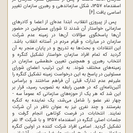
اسفندماه 1357، شکل سازماندهی و رهبری سازمان تغییر
اساسی یافت.
[6]
پس از پیروزی انقلاب، ابتدا عده‌ای از اعضا و کادرهای
سازمانی خواستار آن شدند تا شورای مسئولین در حضور
آن‌ها پاسخگوی سؤالات آن‌ها در زمینه عدم شرکت
سازمان در مبارزات و قیام مردم در آستانه انقلاب باشد.
این انتقادات و بحث‌ها به تدریج و در پایان منجر به آن
گردید که تمام افراد سازمان خواستار تشکیل کنگره و
انتخاب رهبری و همچنین تعیین خط‌مشی سازمان در
زمینه‌های مختلف شوند. به این ترتیب اعضای شورای
مسئولین در پاسخ به این درخواست زمینه تشکیل کنگره را
علیرغم عدم تدارک قبلی آن فراهم ساختند و براساس
آئین‌نامه‌‌ای که در همین رابطه به تصویب رسید، قرار بر
این شد که هر یک از حوزه‌های سازمانی که عموماً سه -
چهار نفر عضو را شامل می‌شد، یک نماینده به کنگره
بفرستند و چند نفری نیز به ‌عنوان ناظر در آن شرکت
نمایند. انتخابات در فرصت کوتاهی انجام گرفت و
جلسات اصلی کنگره در اسفندماه 1357 و با شرکت 14 نفر
تشکیل گردید. اسامی افراد شرکت ‌کننده در اولین کنگره
سازمانی به این شرح است: علیرضا سپاسی آشتیانی،