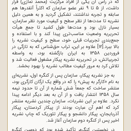
که در رأس آن یکی از افراد مرکزیت (محمد نمازی) قرار
داشت، از 5 تا 9 نفر عضو سازمان که اکثراً آنقدرها هم
سابقه و تجربه نداشتند، تشکیل گردید و به همین دلیل
نشریه تا مدت‌ها از نظر سطح و کیفیت مورد نظر سازمان،
بسیار نازل بود و مدت‌ها طول کشید تا جمع هیأت
تحریریه وضعیت مناسب‌تری پیدا کند و با استفاده و
جمع‌بندی تجربیات قبلی خود، سطح و کیفیت نشریه را
بالا ببرد.
[12]
علاوه بر این، تراب حق‌شناس که به تازگی در
فروردین 1358 به ایران بازگشته بود، به واسطه
تجربیاتش، در تحریریه نشریه پیکار مشغول فعالیت شد و
تلاش کرد به مرور کیفیت مطالب نشریه را بهبود بخشد.
به جز نشریه پیکار، سازمان پس از کنگره اول، نشریه‌ای
به نام «کارگر به پیش» را که در واقع یک ارگان کارگری بود،
منتشر ساخت که جمعاً شش شماره از آن تا حدود نیمه
سال 1358 انتشار یافت و از آن به بعد دیگر ادامه پیدا
نکرد. علاوه بر این نشریات، سازمان چندین نشریه منتشر
کرد که اهم آن عبارت بودند از: پیکار کردستان، پیکار
آذربایجان، پیکار دانشجو و پیکار تئوریک که چاپ نشریه
اخیر پس از کنگره دوم سازمان آغاز شد.
در نخستین کنگره، تأکید شده بود که دومین کنگره