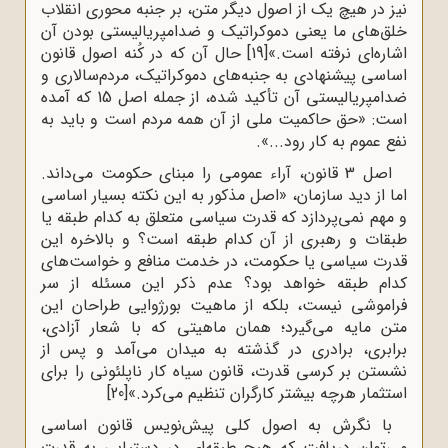
نیز در هیچ یک از اصول دیگر متن، بر جنبه محوری انقلاب‌
خلق‌های ما یعنی دموکراتیک و ضدامپریالیستی بودن آن
اشاره‌ای نرفته است.»
[19]
حال آن که در کُنه اصول قانون
اساسی پیشنهادی به جنبه‌های دموکراتیک، مردم‌سالاری و
ضدامپریالیستی آن تأکید شده، از جمله اصل 15 که آمده
است: «حق حاکمیت ملی از آن همه مردم است و باید به
نفع عموم به کار رود...».
اصل 3 قانون، آراء عمومی را مبنای حکومت می‌داند.
اما از دید سازمان، «اصل مذکور به این نکته بسیار اساسی
و مهم نمی‌پردازد که قدرت سیاسی متعلق به کدام طبقه یا
طبقات و رهبری از آن کدام طبقه است؟ و بالاخره این
قدرت سیاسی یا حکومت، در خدمت منافع و خواست‌های
کدام طبقه خواهد بود؟ عدم ذکر این مسئله از سر
فراموشی نیست، بلکه از ماهیت بورژوایی طراحان این
متن مایه می‌گیرد؛ همان ماهیتی که با شعار آزادی،
برابری، برادری در گذشته به میدان می‌آمد و پس از
نشستن بر کرسی قدرت، قانون سیاه کار ناپلئونی را برای
استثمار هرچه بیشتر کارگران تنظیم می‌کرد.»
[20]
با نگرش به اصول کلی پیش‌نویس قانون اساسی
می‌توان دریافت که هیچ طبقه‌ای در دستیابی به قدرت