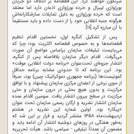
سرنگون خواهند کرد. این قطعنامه بر ائتلاف دو جریان
بورژوازی لیبرال و خرده بورژوازی اذعان دارد اما معتقد
است که خرده بورژوازی به دلیل تمایلات سازشکارانه‌اش
هرگونه جنبه انقلابی خود را از دست داده و باید مستقیماً
با آن مبارزه کرد.
[11]
پس از تشکیل کنگره اول، نخستین اقدام تنظیم
قطعنامه‌ها و به خصوص قطعنامه اکثریت بود؛ چرا که
می‌بایست تبلیغات سازمان براساس مواضع آن صورت
می‌گرفت. اقدام دیگر سازمان بلافاصله پس از کنگره،
انتشار جزوه‌ای تحت‌عنوان «برنامه دولت انقلابی موقت»
بود. این برنامه که تا حدودی مشابه برنامه حداقل
کمونیست‌ها (برنامه جمهوری دموکراتیک چین) بود، صرفاً
از سوی برخی از اعضای مرکزی سازمان پیشنهاد و با توافق
مرکزیت و بدون هیچ بحثی در درون سازمان و حتی
مرکزیت در سطح بیرون انتشار یافت. سومین اقدام عمده
سازمان انتشار نشریه و ارگان رسمی سازمان تحت‌ عنوان
«پیکار» بود. اولین شماره این نشریه در هشتم
اردیبهشت‌ماه 1358 منتشر گردید و قرار بر این شد که
به‌طور هفتگی در روزهای دوشنبه انتشار آن ادامه یابد و
مضمون آن عمدتاً تبلیغی - سیاسی باشد. هیأت تحریریه