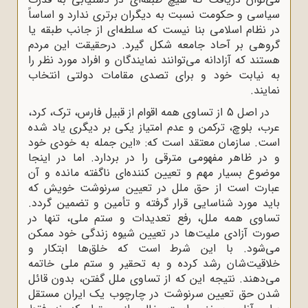
سیاسی و حکومت نسبت به دیگران برتری ندارد و اساساً
در نظام اسلامی بنا نیست که سلطه‌ای از جانب طبقه یا
گروهی بر آحاد جامعه شکل گیرد. درحقیقت این مردم
هستند که آزادانه می‌توانند نمایندگان و افراد مورد نظر را
به نیابت خود و برای تصدی مقامات دولتی انتخاب
نمایند.
در اصل 5 از تساوی همه اقوام از قبیل فارس، ترک، کرد،
عرب، بلوچ، ترکمن و عدم امتیاز یکی بر دیگری یاد شده
است. سازمان معتقد است که: «این جمله به خودی خود
و در ظاهر مفهومی مترقی را در بردارد. اما در اینجا
موضوع بسیار مهم و تعیین ‌کننده‌ای ناگفته مانده و آن
عبارت است از حق ملل در تعیین سرنوشت خویش که
باید مورد شناسایی قرار گرفته و تأمین و تضمین گردد.
تساوی همه ملل، رفع تعدیدات و ستم ملی، تنها در
صورت آزادی ملیت‌ها در تعیین شیوه زندگی خود ممکن
می‌شود. با این شرط است که خلق‌ها ابتکار و
خلاقیت‌شان رشد کرده و به تحقیر و ستم ملی خاتمه
می‌دهند. نتیجه این که از تساوی ملل گفتن، بدون قائل
شدن حق تعیین سرنوشت در چارچوب یک ایران مستقل