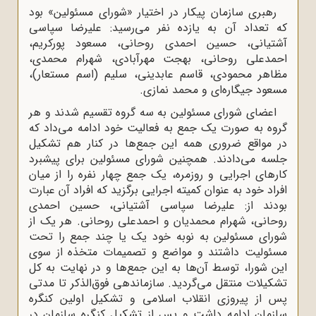
رهبری سازمان پیکار در اختیار «شورای مسئولین» بود
که تعداد آن به یازده نفر می‌رسید: علیرضا سپاسی
آشتیانی، حسین احمدی روحانی، مسعود پورکریم،
احمدعلی روحانی، بهجت مهرآبادی، شهرام محمدی،
مظاهر محمودی، قاسم عابدینی، سلیم (اسم مستعار)،
مسعود جیگاره‌ای و محمد نمازی.
اعضای شورای مسئولین به سه گروه تقسیم شدند و هر
گروه به صورت یک جمع به فعالیت خود ادامه می‌داد که
در مواقع ضروری همه این جمع‌ها در کنار هم تشکیل
جلسه می‌دادند. همچنین شورای مسئولین برای پیشبرد
کارهای اجرایی و روزمره، یک جمع چهار نفره را از میان
افراد خود به ‌عنوان کمیته اجرایی برگزید که افراد آن عبارت
بودند از: علیرضا سپاسی آشتیانی، حسین احمدی
روحانی، شهرام محمدیان و احمدعلی روحانی. هر یک از
شورای مسئولین به نوبه خود یک یا چند جمع را تحت
مسئولیت داشتند و مواضع و تصمیمات متخذه از سوی
این شورا، توسط آن‌ها به این جمع‌ها و در نهایت به کل
تشکیلات منتقل می‌گردید. سازماندهی فوق‌الذکر تا مدتی
پس از پیروزی انقلاب اسلامی و تشکیل اولین کنگره
سازمان ادامه داشت و پس از تشکیل کنگره سازمان در