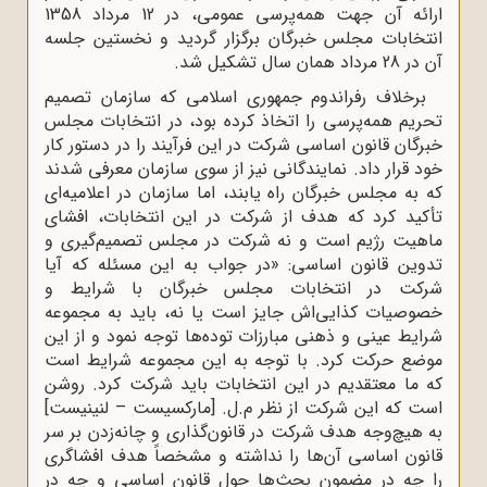
ارائه آن جهت همه‌پرسی عمومی، در 12 مرداد 1358
انتخابات مجلس خبرگان برگزار گردید و نخستین جلسه
آن در 28 مرداد همان سال تشکیل شد.
برخلاف رفراندوم جمهوری اسلامی که سازمان تصمیم
تحریم همه‌پرسی را اتخاذ کرده بود، در انتخابات مجلس
خبرگان قانون اساسی شرکت در این فرآیند را در دستور کار
خود قرار داد. نمایندگانی نیز از سوی سازمان معرفی شدند
که به مجلس خبرگان راه یابند، اما سازمان در اعلامیه‌ای
تأکید کرد که هدف از شرکت در این انتخابات، افشای
ماهیت رژیم است و نه شرکت در مجلس تصمیم‌گیری و
تدوین قانون اساسی: «در جواب به این مسئله که آیا
شرکت در انتخابات مجلس خبرگان با شرایط و
خصوصیات کذایی‌اش جایز است یا نه، باید به مجموعه
شرایط عینی و ذهنی مبارزات توده‌ها توجه نمود و از این
موضع حرکت کرد. با توجه به این مجموعه شرایط است
که ما معتقدیم در این انتخابات باید شرکت کرد. روشن
است که این شرکت از نظر م.ل. [مارکسیست – لنینیست]
به هیچ‌وجه هدف شرکت در قانون‌گذاری و چانه‌زدن بر سر
قانون اساسی آن‌ها را نداشته و مشخصاً هدف افشاگری
را چه در مضمون بحث‌ها حول قانون اساسی و چه در