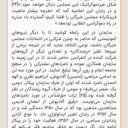
شکل غیردموکراتیک این مجلس دنبال خواهد نمود.»
[24]
و در پایان این اعلامیه آمد که «هرچه بیشتر ماهیت
فریبکارانه مجلس خبرگان را افشا کنیم؛ گسترده باد مبارزه
در راه دموکراسی انقلابی توده‌ها.»
سازمان در این رابطه کوشید تا با دیگر نیروهای
کمونیستی که حاضر به چنین شرکتی در انتخابات مجلس
خبرگان باشند، نوعی ائتلاف نماید که در نتیجه برخی از
نیروها نظیر «رزمندگان» و تعدادی دیگر از گروه‌های
شرکت‌ کننده در کنفرانس حاضر شدند تا در این زمینه با
سازمان همکاری نموده و نامزدهای مشترکی را در سطح
جامعه اعلام و روی آن‌ها تبلیغ نمایند. در این مورد سه تن
به اسامی مرتضی (حسین) آلادپوش، ابراهیم نظری و الهه
احمدی نامزد شدند که اولی از طرف سازمان پیکار، دومی
یک عنصر بی‌طرف و سومی از طرف گروه رزمندگان در نظر
گرفته شده بود.
[25]
تراب حق‌شناس در مورد نامزدهای
سازمان می‌نویسد: «رفیق آلادپوش از اعضای قدیمی
مجاهدین مذهبی بود که در سال 1350 دستگیر شد و در
سال 1352 در زندان تغییر ایدئولوژی داد. با موج آزادی
زندانیان سیاسی در سال 1356، فعالیت خود را در پیکار
ادامه داد. اگر درست به خاطر بیاورم، فکر می‌کنم که