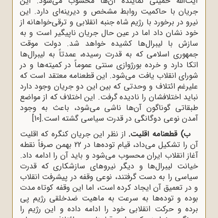
آیت‌الله خمینی نماینده آن‌ها محسوب می‌شود. این
جریان با حاکمیت روابط مشخص و دیرینه‌ای دارد. این
نیرو در برخورد با رژیم شاه جنبه انقلابی و ترقی‌خواهانه از
خود نشان داد اما در عین حال جریان ناپیگیر است و به
سازش با لیبرال‌ها کشیده خواهد شد. دولت موقت
جمهوری اسلامی که به قدرت رسیده، عمدتاً به لیبرال‌ها
اتکا دارد و خرده بورژوازی سنتی عموماً در کمیته‌ها و در
شورای انقلاب یافت می‌شود. این قطعنامه معتقد است که
علیرغم ائتلاف و وحدتی که بین این دو جریان وجود دارد
نباید اختلافشان را نادیده گرفت. این اختلاف که از مواضع
طبقاتی گوناگون آن‌ها ناشی می‌شود، باعث به ‌وجود
آمدن نوعی دوگانگی در قدرت سیاسی گشته است.
[10]
ب) قطعنامه اقلیت.
از نظر این جریان کنگره که اقلیت
آن را تشکیل می‌داد، قیام توده‌ها در 22 بهمن صرفاً نقطه
آغاز انقلاب ایران محسوب می‌شود و باید آن را ادامه داد.
خیانت لیبرال‌ها و دیگر نیروهای سازشکاری که قدرت
سیاسی را به دست گرفتند، نوعی وقفه در پیشرفت انقلاب
و در تعمیق آن ایجاد کرده است، اما این وقفه کوتاه ‌مدت
بوده و توده‌ها به سرعت به ماهیت ضدخلقی رژیم پی
برده و حرکت انقلابی خود را ادامه داده و این رژیم را