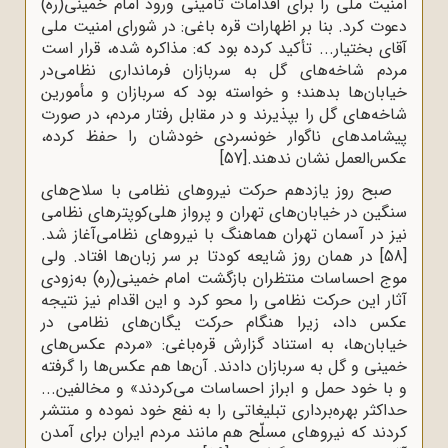
امنیت ملی را برای اقدامات تأمینی ورود امام خمینی(ره)
دعوت کرد. بنا بر اظهارات قره باغی: در شورای امنیت ملی
آقای بختیار... تأکید کرده بود که: مذاکره شده، قرار است
مردم شاخه‌های گل به سربازان فرمانداری نظامی‌در
خیابان‌ها بدهند؛ و خواسته بود که سربازان و مأمورین
شاخه‌های گل را بپذیرند و در مقابل رفتار مردم، در صورت
پیشامدهای ناگوار خونسردی خودشان را حفظ کرده،
عکس‌العمل نشان ندهند.
[57]
صبح روز یازدهم حرکت نیروهای نظامی ‌با سلاح‌های
سنگین در خیابان‌های تهران و پرواز هلی‌کوپترهای نظامی
‌نیز در آسمان تهران هماهنگ با نیروهای نظامی‌آغاز شد.
[58]
در همان روز شایعه‌ کودتا بر سر زبان‌ها افتاد. ‌ولی
موج احساسات منتظران بازگشت امام خمینی(ره) به‌زودی
آثار این حرکت نظامی را محو کرد و این اقدام نیز نتیجه
عکس داد، زیرا هنگام حرکت یگان‌های نظامی ‌در
خیابان‌ها، به استناد گزارش قره‌باغی: «مردم عکس‌های
خمینی و گل به سربازان ‌دادند. آن‌ها هم عکس‌ها را گرفته
و با خود حمل و ابراز احساسات می‌کردند» و مخالفین...
حداکثر بهره‌برداری تبلیغاتی را به نفع خود نموده و منتشر
کردند که نیروهای مسلّح هم مانند مردم ایران برای آمدن