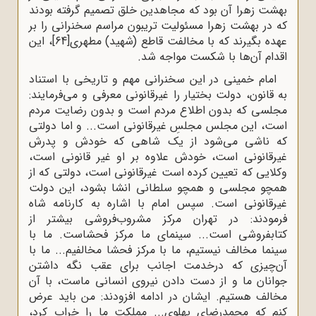
بهشت زهرا آن بود که مجاهدین خلق تصمیم گرفته بودند
که در بهشت زهرا مسئولیت تریبون مراسم سخنرانی را بر
عهده بگیرند که با مخالفت قاطع (شهید) مطهری
[64]
، این
اقدام آن‌ها با شکست مواجه شد.
امام خمینی در این سخنرانی مهم و تاریخی با استناد
به قانون، دولت بختیار را غیرقانونی معرفی و می‌فرمایند:
مجلسی که بدون اطلاع مردم است و بدون رضایت مردم
است، این مجلس مجلسِ غیرقانونی است... و اما دولتی
که ناشی مى‌شود از یک شاهی که خودش و پدرش
غیرقانونی است، خودش علاوه بر او غیر قانونی است،
وکلایی که تعیین کرده است غیرقانونی است، دولتی که از
همچو مجلسی و همچو سلطانی انشا بشود، این دولت
غیرقانونی است. سپس امام با اشاره به کارنامه شاه
فرمودند: در تهران مرکز مشروب‌فروشی بیشتر از
کتابفروشی است.‌.. سینماى ما مرکز فحشاست. ما با
سینما مخالف نیستیم، ما با مرکز فحشا مخالفیم‌... ما با
آن‌چیزى که درخدمت اجانب براى عقب نگه داشتن
جوانان ما و از دست دادن نیروى انسانی ماست، با آن
مخالف هستیم. ایشان در ادامه افزودند: من باید عرض
کنم که محمدرضاى پهلوى... مملکت ما را خراب کرد،