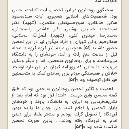
حکومت شد.
سخنگوی روحانیون در این تحصن، آیت‌الله احمد جنتی
بود. شخصیت‌های انقلابی همچون: آیات سیدمحمود
علائی طالقانی، شیخ‌حسینعلی منتظری، (شهید) دکتر
سیدمحمد حسینی بهشتی، اکبر هاشمی ‌رفسنجانی،
محمدرضا مهدوی کنی، (شهید) فضل‌ال
له
محلاتی،
عبدالرحیم ربانی شیرازی و افراد دیگری نیز در این تحصن
حضور داشتند.
[51]
همچنین مردم نیز گروه گروه با عجله
قبل از ساعت منعِ رفت و آمد، خودشان را به دانشگاه
می‌رساندند و برای روحانیون متحصن، غذا و دیگر وسایل
می‌بردند تا جایی که روزنامه کیهان در این باره نوشت:
«تلاش و همبستگی مردم برای رساندن کمک به متحصنین
غیر قابل توصیف بود.»
[52]
اهمیت و تأثیر تحصن روحانیون به حدی بود که طبق
گفته محسن رفیق دوست: «ابتدا قرار بود که امام بعد از
تشریف‌فرمایی به ایران، به دانشگاه بروند و خودشان
پایان تحصن را اعلام کنند، ولی چون ما یازده بهمن
فرودگاه را تحویل گرفته بودیم و بیشتر علما، برای دیدن
امام به فرودگاه رفته بودند،... بدین صورت تحصن
شکسته شده بود.»
[53]