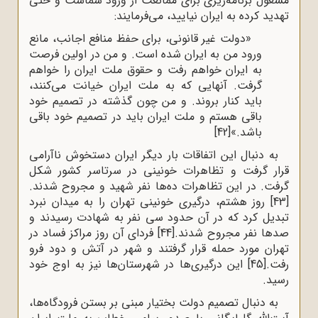
مشغول برنامه‌ریزی برای ممانعت از ورود شماست و حتی
تهدید کرده به ایران نیایید، می‌فرمایند:
«دولت غیر قانونى، براى حفظ منافع اجانب، مانع
ورود من به ایران شده است. و من در اولین فرصت
به ایران خواهم رفت و حقوق ملت ایران را خواهم
گرفت. آنهایى که به ملت ایران خیانت مى‌کنند،
باید کنار بروند. و من چون گذشته در تصمیم خود
باقى هستم و ملت ایران باید در تصمیم خود باقى
باشد.»
[42]
به‌ دنبال‌ این اتفاقات بار دیگر ایران‌ دستخوش‌ ناآرامی‌
قرار گرفت‌ و تظاهرات‌ خونینی‌ در سرتاسر کشور شکل‌
گرفت‌. در این‌ تظاهرات‌ ده‌ها نفر شهید و مجروح ‌شدند.
[43]
روز هشتم‌، درگیری‌ خونینی‌ تهران‌ را به‌ میدان‌ نبرد
تبدیل‌ کرد که‌ در آن‌ حدود سی‌ نفر به‌ شهادت‌ رسیدند و
صدها نفر مجروح‌ شدند.
[44]
فردای‌ آن‌ روز مراکز فساد در
تهران‌ مورد حمله‌ قرار گرفتند و شهر در آتش‌ و دود فرو
رفت‌.
[45]
این‌ درگیری‌ها در شهرستان‌ها نیز به‌ اوج‌ خود
رسید.
به دنبال تصمیم دولت بختیار مبنی بر بستن فرودگاه‌ها،