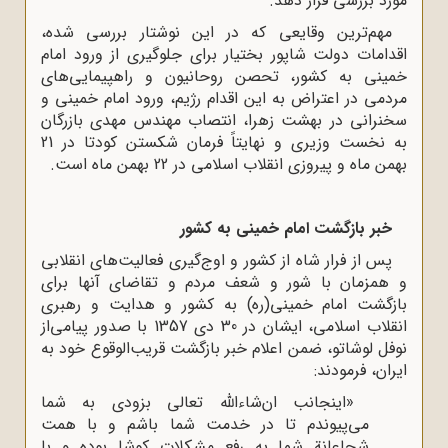
مورد بررسی قرار دهد.
مهم‌ترین وقایعی که در این نوشتار بررسی شده،
اقدامات دولت شاپور بختیار برای جلوگیری از ورود امام
خمینی به کشور، تحصن روحانیون و راهپیمایی‌های
مردمی در اعتراض به این اقدام رژیم، ورود امام خمینی و
سخنرانی در بهشت زهرا، انتصاب مهندس مهدی بازرگان
به نخست وزیری و نهایتاً فرمان شکستن کودتا در 21
بهمن ماه و پیروزی انقلاب اسلامی در 22 بهمن ماه است.
خبر بازگشت امام خمینی به کشور
پس از فرار شاه از کشور و اوج‌گیری فعالیت‌های انقلابی
و همزمان با شور و شعف مردم و تقاضای آنها برای
بازگشت امام خمینی(ره) به کشور و هدایت و رهبری
انقلاب اسلامی، ایشان در 30 دى 1357 با صدور پیامی‌از
نوفل لوشاتو، ضمن اعلام خبر بازگشت قریب‌الوقوع خود به
ایران، فرمودند:
«اینجانب ان‌شاء‌الله تعالى بزودى به شما
مى‌پیوندم تا در خدمت شما باشم و با همت
شجاعانة شما به رفع مشکلات کوشا بوده و با