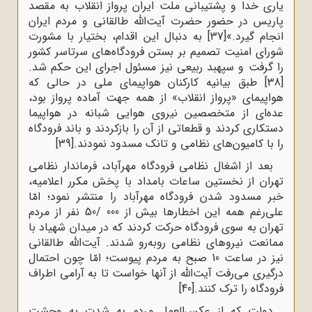
یاری‌ خدا و پشتیبانی‌ ملت‌ ایران‌ پرواز انقلاب‌ به‌ مقصد
پاریس‌ در حضور حضرت‌ آیت‌الله طالقانی‌ و مردم‌ ایران‌
انجام‌ گیرد.»
[37]
به‌ دنبال‌ این‌ اقدام‌، بختیار با مشورت‌
شورای‌ امنیت‌ تصمیم‌ بر بستن‌ فرودگاه‌های‌ سرتاسر کشور
را گرفت‌ و سپهبد ربیعی‌ نیز مسئول‌ اجرای این حکم‌ شد.
[38]
طبق‌ بیانیه‌‌ کارکنان‌‌ هواپیمای ‌ملی‌ در حالی‌ که‌
هواپیمای‌ «پرواز انقلاب‌» از همه‌ جهت‌ آماده‌‌ پرواز بود،
عده‌ای‌ از متخصصین‌ نیروی‌ هوایی‌ شبانه‌ در هواپیما
دستکاری‌ کردند و قطعاتی‌ از آن‌ را بازکردند و باند فرودگاه‌
را با کامیون‌های‌ نظامی‌ و تانک‌ مسدود نمودند.
[39]
بعد از اشغال‌ نظامی‌ فرودگاه‌ مهرآباد، فرماندار نظامی‌
تهران‌ از نخستین‌ ساعات ‌بامداد با پخش‌ مکرر اعلامیه‌،
خبر مسدود شدن‌ فرودگاه‌ مهرآباد را منتشر نمود؛ امّا
علی‌رغم‌ همه‌‌ این‌ اخطارها بیش‌ از 000 /50 نفر از مردم‌
تهران‌ به‌ سوی‌ فرودگاه ‌حرکت‌ کردند که‌ در میدان‌ شهیاد با
ممانعت‌ نیروهای‌ نظامی‌ روبه‌رو شدند. آیت‌الله طالقانی‌
نیز در ساعت‌ 10 صبح به‌ مردم‌ پیوست‌؛ امّا چون‌ احتمال‌
درگیری‌ می‌رفت‌ آیت‌الله از آنها خواست‌ تا به‌ آرامی‌ اطراف‌
فرودگاه‌ را ترک‌ کنند.
[40]
دولت‌ که‌ از عکس‌العمل‌ مردم‌ به‌ شدت‌ به‌ وحشت‌