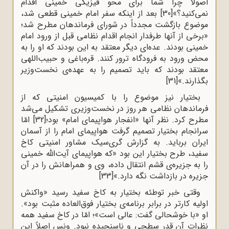
اصولاً چرا شما برای‌ محو فیزیکی ‌خمینی‌ اقدام‌
نمی‌کنید؟»
[30]
بعد از اینکه‌ سفر امام‌ خمینی‌ قطعی‌ شد،
موضوع‌ بازگشت ‌مجدداً در شورای‌ فرماندهان‌ مطرح‌ شد؛
«برخی‌ از آنها طرفدار انجام‌ اقدام‌ نظامی‌ قبل‌ از ورود امام‌
خمینی‌ بودند. عده‌ای‌ دیگر معتقد به‌ این‌ بودند که‌ او را به‌
محض‌ ورود به ‌فرودگاه‌ ترور کنند. قره‌باغی‌ و حبیب‌اللهی‌
معتقد بودند که‌ باید تصمیم‌ را به‌ عهده‌ی‌ نخست‌وزیر
بگذارند.»
[31]
بختیار نیز موضوع‌ را با کمیسیون‌ امنیتی‌ که‌ از
فرماندهان‌ نظامی‌ هر روز در نخست‌وزیری‌ تشکیل‌ می‌شد
مطرح‌ کرد. نظر آنها «انفجار هواپیمای‌ امام‌» بود؛
[32]
امّا
سرانجام‌ بختیار تصمیم‌ گرفت‌ هواپیمای‌ امام‌ را از آسمان‌
ایران‌ برباید. به‌ گزارش‌ گری‌سیک‌ مشاور امنیتی‌ کاخ‌
سفید، طرح‌ بختیار این‌ بود «که‌ هواپیمای‌ آیت‌الله خمینی‌
را به‌ جزیره‌ی‌ قشم‌ انتقال‌ داده‌، وی‌ و همراهانش‌ را در آن‌
جزیره‌ در بازداشت‌ نگه‌ دارد.»
[33]
وقتی‌ خبر توطئه‌‌ بختیار به‌ کاخ‌ سفید رسید «واکنش‌
اولیه‌‌ کارتر در برابر برنامه‌ی ‌بختیار فوق‌العاده‌ مثبت‌ بود».
او «با خوشحالی‌ گفت‌: عالی‌ است‌»؛ امّا در کاخ‌ سفید همه‌‌
نظرات‌ آن‌ قدر سطحی‌ و ناسنجیده‌ نبود. ونس‌ اصلاً این‌