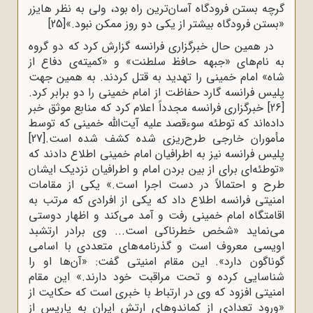
گرچه‌ بستن‌ فرودگاه‌ آسان‌ترین ‌راه‌ بود، ولی‌ به‌ نظر هایزر
«بستن‌ فرودگاه‌ بیشتر از یکی‌ دو روز ممکن‌ نبود.»
[25]
در همین‌ حال‌ خبرگزاری‌ فرانسه‌ گزارش‌ کرد که‌ دو گروه‌
به‌ نام‌های‌ «جبهه‌‌ حافظ‌ سلطنت‌» و «کمیته‌‌ی دفاع‌ از
شاه‌» امام‌ خمینی‌ را تهدید به‌ قتل‌ کردند. به‌ همین‌ جهت‌
پلیس ‌فرانسه‌ گارد حفاظت‌ از امام‌ خمینی‌ را دو برابر کرد.
[26]
خبرگزاری‌ فرانسه‌ مجدداً اعلام‌ کرد که‌ منابع‌ موثق‌ خبر
داده‌اند که‌ توطئه‌‌ سوءقصد علیه‌ آیت‌الله خمینی‌ که‌ توسط‌
مأموران‌ خارجی‌ طرح‌ریزی‌ شده‌ کشف‌ شده‌ است‌.
[27]
پلیس‌ فرانسه‌ نیز به‌ اطرافیان‌ امام‌ خمینی‌ اطلاع‌ دادند که‌
«توطئه‌ای‌ برای‌ از بین‌ بردن‌ امام‌ و اطرافیان‌ نزدیک‌ ایشان‌
طرح‌ و احتمالاً در دست‌ اجرا است‌.» یکی‌ از مقامات‌
امنیتی‌ فرانسه‌ اطلاع‌ داد که‌ یکی‌ از افرادی ‌که‌ مرتب‌ به‌
اقامتگاه‌ امام‌ خمینی‌ رفت‌ و آمد می‌کند و اظهار دوستی‌
می‌نماید «شخص ‌خطرناکی‌ است‌... وی‌ برادر ارتشبد
اویسی‌ معروف‌ است‌ و گذرنامه‌های‌ متعددی‌ با اسامی‌
گوناگون‌ دارد». این‌ مقام‌ امنیتی‌ گفت‌: «آن‌ها او را
شناسایی‌ کرده‌ و تحت‌ مراقبت ‌خود دارند.» این‌ مقام‌
امنیتی‌ افزود که‌ وی‌ در ارتباط‌ با خبری‌ است‌ که‌ حکایت‌ از
«ورود تعدادی‌ از کماندوهای‌ ارتش‌ ایران‌ به‌ پاریس‌ از