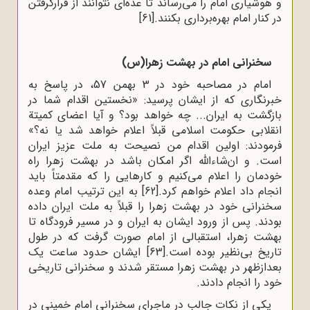
و هوشیاری امام را می‌رساند تا عده‌ای نتوانند از قرارگرفتن
در کنار امام بهره‌برداری بکنند.
[61]
سخنرانی امام در بهشت زهرا(س)
امام در مصاحبه خود در 3 بهمن 57، در پاسخ به
خبرنگاری که از ایشان پرسید: «نخستین اقدام شما در
بازگشت به ایران... چه خواهد بود؟ و آیا اعضاى کمیتة
انقلابی حکومت اسلامی ‌قبلاً اعلام خواهد شد یا نه؟»
فرمودند: اولین اقدام من نصیحت به ملت عزیز ایران
است. و ان‌شاءالله اگر امکان باشد در بهشت زهرا راه
خودمان را اعلام مى‌کنیم و کارهایی را که مقدمتاً باید
انجام داد اعلام خواهم کرد.
[62]
به این ترتیب امام وعده
سخنرانی خود در بهشت زهرا را قبلاً به ملت ایران داده
بودند. پس از ورود ایشان به ایران و در مسیر فرودگاه تا
بهشت زهرا، استقبالی از امام صورت گرفت که در طول
تاریخ بی‌نظیر بوده است.
[63]
ایشان حدود ساعت یک
بعدازظهر در بهشت زهرا مستقر شدند و سخنرانی تاریخی
خود را انجام دادند.
یکی از نکات جالب در ماجرای سخنرانی امام خمینی در