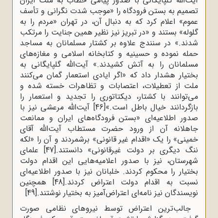
آیت‌الله گلپایگانی‌ با صدور پیامی‌ خطاب‌ به‌ ملت‌ ایران‌
تصمیم‌ به بستن فرودگاه را «موجب‌ شدت‌ نگرانی‌ و تأسف‌
عموم‌» اعلام‌ کرد که‌ به‌ دنبال‌ آن‌، در تهران‌ «مردم‌ را به‌
گلوله‌» بستند و «در تبریز نیز نظیر همین‌ جنایت‌ را مرتکب
‌شدند.» در سنندج‌ علاوه‌ بر کشتار مسلمانان‌ به‌ مساجد
حمله‌ نموده‌ و حسینیه‌ و کتابخانه‌‌ اسلامی‌ و مغازه‌های‌
مسلمانان‌ را به‌ آتش‌ کشیدند.» آیت‌الله گلپایگانی‌ به
‌بختیار هشدار داد که «اگر ایادی‌ استعمار گمان‌ می‌کنند
ملت‌ از تعطیلات‌، اعتصابات‌ و تظاهرات‌ خسته‌ شده‌ و
می‌توانند با کشتار، دیکتاتوری‌ را تجدید و استعمار را
بازگردانند خیال‌ باطل‌ است.‌»
[46]
آیت‌الله مرعشی‌ نیز با
صدور اطلاعیه‌ای «بستن‌ فرودگاه‌های‌ ایران‌ و ممانعت‌
جاهلانه‌‌ آن‌ از ورود حضرت‌ مستطاب‌ آیت‌الله آقای‌
خمینی‌» را یک «اقدام‌ غیر قانونی‌» برشمردند و آن‌ را «لکه‌‌
ننگ‌ دیگری‌ بر دولت‌ غیرقانونی‌» دانستند.
[47]
علمای‌
شهرستان‌، نیز با صدور اعلامیه‌هایی‌ این‌ اقدام‌ دولت‌
بختیار را محکوم‌ کردند. خلبانان‌ نیز با صدور اطلاعیه‌ای‌
نسبت‌ به‌ اقدام‌ دولت‌ اعتراض‌ کردند.
[48]
همچنین
نویسندگان‌ نیز نامه‌ای‌ اعتراض‌آمیز به‌ بختیار نوشتند.
[49]
جالب‌ترین‌ اعتراض‌ توسط‌ نیروهای‌ نظامی‌ صورت‌