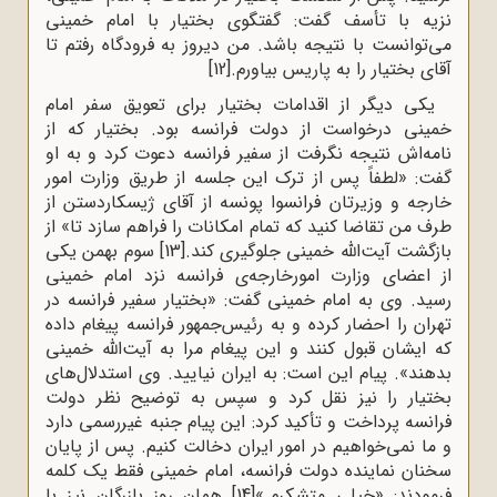
نزیه‌ با تأسف‌ گفت‌: گفتگوی‌ بختیار با امام‌ خمینی‌
می‌توانست‌ با نتیجه‌ باشد. من‌ دیروز به‌ فرودگاه‌ رفتم‌ تا
آقای‌ بختیار را به‌ پاریس‌ بیاورم‌.
[12]
یکی‌ دیگر از اقدامات‌ بختیار برای تعویق سفر امام
خمینی درخواست‌ از دولت‌ فرانسه‌ بود. بختیار که‌ از
نامه‌اش‌ نتیجه ‌نگرفت‌ از سفیر فرانسه‌ دعوت‌ کرد و به‌ او
گفت: «لطفاً پس‌ از ترک‌ این‌ جلسه‌ از طریق ‌وزارت‌ امور
خارجه‌ و وزیرتان‌ فرانسوا پونسه‌ از آقای‌ ژیسکاردستن‌ از
طرف‌ من‌ تقاضا کنید که‌ تمام‌ امکانات‌ را فراهم‌ سازد تا» از
بازگشت‌ آیت‌الله خمینی‌ جلوگیری‌ کند.
[13]
سوم‌ بهمن‌ یکی‌
از اعضای‌ وزارت‌ امورخارجه‌ی‌ فرانسه‌ نزد امام‌ خمینی‌
رسید. وی‌ به ‌امام‌ خمینی‌ گفت‌: «بختیار سفیر فرانسه‌ در
تهران‌ را احضار کرده‌ و به‌ رئیس‌جمهور فرانسه‌ پیغام‌ داده‌
که‌ ایشان‌ قبول‌ کنند و این‌ پیغام‌ مرا به‌ آیت‌الله خمینی‌
بدهند». پیام‌ این‌ است‌: به‌ ایران‌ نیایید. وی‌ استدلال‌های‌
بختیار را نیز نقل‌ کرد و سپس‌ به‌ توضیح‌ نظر دولت‌
فرانسه‌ پرداخت‌ و تأکید کرد: این‌ پیام‌ جنبه‌‌ غیررسمی‌ دارد
و ما نمی‌خواهیم‌ در امور ایران‌ دخالت‌ کنیم‌. پس‌ از پایان‌
سخنان‌ نماینده‌‌ دولت‌ فرانسه‌، امام‌ خمینی‌ فقط‌ یک‌ کلمه‌
فرمودند: «خیلی‌ متشکرم.‌»
[14]
همان‌ روز بازرگان‌ نیز با