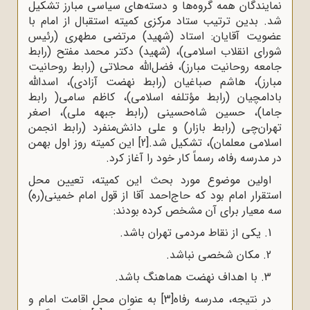
نمایندگان همه گروه‌ها و دسته‌های سیاسی مبارز تشکیل
شد. بدین ترتیب ستاد مرکزی کمیته استقبال از امام با
عضویت آقایان: استاد (شهید) مرتضی مطهری (رئیس
شورای انقلاب اسلامی)، (شهید) دکتر محمد مفتح (رابط
جامعه روحانیت مبارز)، فضل‌الله محلاتی (رابط روحانیت
مبارز)، ‌هاشم صباغیان (رابط نهضت آزادی)، اسدالله
بادامچیان (رابط مؤتلفه اسلامی)، کاظم سامی‌( رابط
جاما)، حسین شاه‌حسینی (رابط جبهه ملی)، اصغر
تهران‌چی (رابط بازار) و علی دانش‌منفرد (رابط انجمن
اسلامی معلمان)، تشکیل شد.
[2]
این کمیته روز اول بهمن
در مدرسه‌ رفاه، رسماً کار خود را آغاز کرد.
اولین موضوع مورد بحث این کمیته، تعیین محل
استقرار امام بود که حاج‌احمد آقا از قول امام خمینی(ره)
سه معیار برای آن مشخص کرده بودند:
1. یکی از نقاط مردمی ‌تهران باشد.
2. مکان شخصی نباشد.
3. با اهداف نهضت هماهنگ باشد.
در نتیجه، مدرسه رفاه
[3]
به عنوان محل اقامت امام و