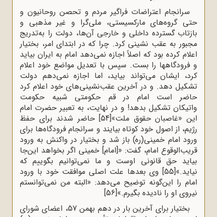
سرانجام اعتراضات فراگیر مردم و تحصن روحانیون و
حتی گروه‌ها‌ی مارکسیستی، ملی‌گرا و غیر مذهبی و
بازتاب گسترده‌ داخلی و خارجی آن‌ها، دولت را به‌تدریج
مجبور به عقب نشینی کرد. چرا که در ابتدای امر، بختیار
اعلام کرده بود که اصلاً اجازه نمی‌دهد امام به ایران بیاید
و فرودگاهها را بست. سپس با تعدیل مواضع خود اعلام
کرد، ایشان می‌تواند بیاید، اما اجازه نمی‌دهم دولت
تشکیل دهد. و در آخرین عقب‌نشینی‌های خود اعلام کرد
حاضر است امام در قم حکومتی شبیه حکومت
واتیکان تشکیل بدهد! و در نهایت، به تعبیر حضرت امام
این «غاصبان حقوق ملت»
[54]
حاضر شدند برای حفظ
رژیم، از اصول خود کوتاه بیایند و سرانجام فرودگاه‌ها برای
ورود امام خمینی(ره) باز شد و بختیار در واکنش به ورود
قریب‌الوقوع امام، گفت: «[امام] خمینی اگر بخواهد این‌جا
بیاید حق قانونی اوست و ما نمی‌توانیم بگوییم که
نیاید.»
[55]
وی بعدها علت اصلی موافقت خود با ورود
امام را این‌گونه توضیح می‌دهد: «البته من نمی‌توانستم
نیروی او را نادیده بگیرم.»
[56]
بختیار برای آخرین بار در دهم بهمن 57، اعضای شورای