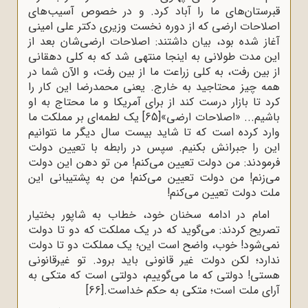
قبرستان‌هاى ما را آباد کرد. و در خصوص آسیب‌های
اصلاحات ارضی که از دوره نخست وزیری دکتر علی امینی
آغاز شده بود، بیان داشتند: اصلاحات ارضى‌شان بعد از
این مدت طولانی به اینجا منتهی شد که به‌ کلی دهقانی
از بین رفت، به‌ کلی زراعت ما از بین رفت، و الآن شما در
همه چیز محتاجید به خارج. یعنی محمدرضا این کار را
کرد تا بازار درست کند از براى آمریکا و ما محتاج به او
باشیم.‌.. «اصلاحات ارضى»
[65]
یک لطمه‌اى بر مملکت ما
وارد کرده است که تا شاید بیست سال دیگر ما نتوانیم
این را جبرانش بکنیم. سپس در رابطه با تعیین دولت
فرمودند: من دولت تعیین مى‌کنم! من تو دهن این دولت
مى‌زنم! من دولت تعیین مى‌کنم! من به پشتیبانى این
ملت دولت تعیین مى‌کنم!
امام در ادامه سخنان خود، خطاب به شاپور بختیار
تصریح کردند: مى‌گوید که در یک مملکت که دو تا دولت
نمى‌شود! خوب، واضح است این؛ یک مملکت دو تا دولت
ندارد؛ لکن‌ دولت غیر قانونی باید برود. تو غیرقانونی
هستى! دولتی که ما مى‌گوییم، دولتی است که متکی به
آراى ملت است؛ متکى به حکم خداست.
[66]