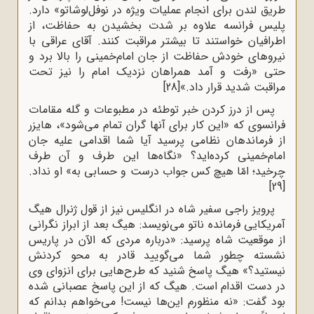
طریق‌ لندن‌ برای‌ انجام‌ عملیات‌ ویژه‌ در نوفل‌لوشاتو» دارد.
پلیس‌ فرانسه‌ علاوه‌ بر شدت‌ بخشیدن‌ به‌ حفاظت‌، از
اطرافیان ‌خواستند تا بیشتر مراقبت‌ کنند. آقای‌ عراقی‌ با
نیروهای‌ خودش‌ حفاظت‌ از جان‌ امام‌خمینی‌ را بالا برد و
حتی «رفت‌ و آمد همراهان‌ نزدیک‌ امام‌ را نیز تحت‌
مراقبت‌ شدید قرار داد.»
[28]
پس‌ از درز کردن‌ خبر توطئه‌ در مطبوعات‌ و گله‌‌ مقامات‌
فرانسوی‌ که‌ «این‌ کار برای ‌آنها گران‌ تمام‌ می‌شود»، هایزر
از فرماندهان‌ نظامی‌ پرسید آیا شما اقدامی‌ علیه‌ جان‌
امام‌خمینی‌ کرده‌اید؟ «نگاه‌ها این‌ طرف‌ و آن‌ طرف‌
چرخید؛ امّا هیچ‌ کس‌ جواب‌ درست‌ و حسابی‌ به‌» او نداد.
[29]
پرویز راجی‌ سفیر شاه‌ در انگلیس‌ نیز از قول‌ ژنرال‌ هیگ‌
آمریکایی‌ فرمانده‌ ناتو می‌نویسد: هیگ‌ بعد از ابراز نگرانی‌
از موقعیت‌ شاه‌ پرسید: «درباره‌‌ مردی‌ که‌ الآن‌ در پاریس‌
نشسته‌ چطور شما می‌گویید قادر به‌ محو کردنش‌
نیستید؟» هیگ‌ پاسخ‌ شنید که ‌طرح‌هایی‌ برای‌ انزوای‌ وی‌
در دست‌ اقدام‌ است‌. هیگ‌ که‌ از این‌ پاسخ‌ عصبانی‌ شده‌
بود گفت‌: «نه‌ منظورم‌ این‌ها نیست‌! می‌خواهم‌ بدانم‌ که‌