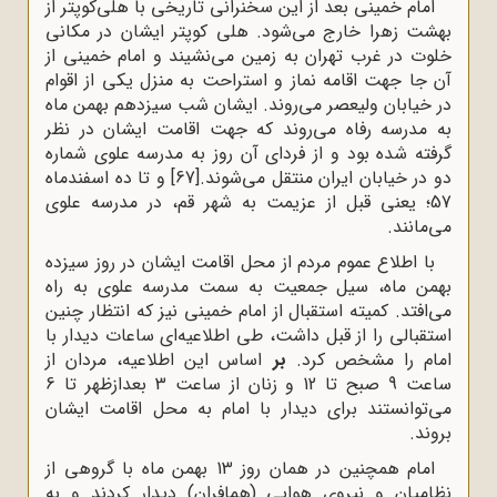
امام خمینی بعد از این سخنرانی تاریخی با هلی‌کوپتر از
بهشت زهرا خارج می‌شود. هلی کوپتر ایشان در مکانی
خلوت در غرب تهران به زمین می‌نشیند و امام خمینی از
آن جا جهت اقامه نماز و استراحت به منزل یکی از اقوام
در خیابان ولیعصر می‌روند. ایشان شب سیزدهم بهمن ماه
به مدرسه رفاه می‌روند که جهت اقامت ایشان در نظر
گرفته شده بود و از فردای آن روز به مدرسه علوی شماره
دو در خیابان ایران منتقل می‌شوند.
[67]
و تا ده اسفندماه
57؛ یعنی قبل از عزیمت به شهر قم، در مدرسه علوی
می‌مانند.
با اطلاع عموم مردم از محل اقامت ایشان در روز سیزده
بهمن ماه، سیل جمعیت به سمت مدرسه علوی به راه
می‌افتد. کمیته استقبال از امام خمینی نیز که انتظار چنین
استقبالی را از قبل داشت، طی اطلاعیه‌ای ساعات دیدار با
امام را مشخص کرد.
بر
اساس این اطلاعیه، مردان از
ساعت 9 صبح تا 12 و زنان از ساعت 3 بعدازظهر تا 6
می‌توانستند برای دیدار با امام به محل اقامت ایشان
بروند.
امام همچنین در همان روز 13 بهمن ماه با گروهی از
نظامیان و نیروی هوایی (همافران) دیدار کردند و به