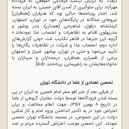
گرفت‌. به‌ گزارش‌ ارتشبد قره‌باغی «موقعی‌ که‌ فرودگاه‌
مهرآباد برای‌ جلوگیری‌ از آمدن‌ آقای‌ خمینی‌ به‌ ایران‌ بسته
‌شد، اخبار روزنامه‌ها حاکی‌ بود که‌ هنرفران‌ (همافران‌)
نیروهای‌ سه‌گانه‌ در پایگاه‌های ‌خود در تهران‌، اصفهان‌،
کرمانشاه‌، دزفول‌، شاهرخی‌ (همدان‌)، بندر بوشهر و
بندرپهلوی‌ اقدام‌ به‌ تظاهرات‌ و اعتصاب‌ غذا نموده‌اند.»
گرچه‌ این‌ خبرها در ظاهر تکذیب ‌شد، «ولی‌ گزارش‌های‌
اداره‌‌ دوم‌، اعتصاب‌ غذا و شرکت‌ در تظاهرات‌ یگان‌ها را
تأیید می‌نمود و حتی در تهران‌، بوشهر، شیراز و اصفهان‌
برخی‌ از افسران‌، همافران‌، درجه‌داران‌ و سربازان‌ با
خانواده‌هایشان به‌ راهپیمایی‌ پرداختند.»
[50]
تحصن تعدادی از علما در دانشگاه تهران
از طرفی بعد از خبر لغو سفر امام خمنیی به ایران در پی
بسته شدن فرودگاه‌ها توسط دولت بختیار، گروهی از علما
در تاریخ 8 بهمن 1357، جهت اعلام مخالفت و بیان
اعتراض خود در به تأخیر انداختن ورود امام و کار شکنی
دولت در این خصوص، در مسجد دانشگاه تهران تحصن
نمودند. این تحصن موجب اعتراض گسترده مردم بر ضد