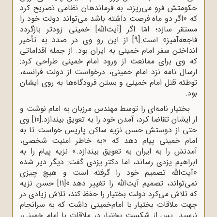
حکومتش‌ فرو می‌ریزد، به‌ فرماندهان‌ نظامی ‌تصریح‌ کرد
که «اگر دو ماه‌ فرصت‌ داشته‌ باشد می‌تواند دولت‌ خود را
مستقر سازد؛ امّا اگر [آیت‌الله] خمینی‌ زودتر بازگردد
فاجعه‌آمیز» است‌.
[9]
از این رو وی در صدد به تأخیر
انداختن سفر امام خمینی به ایران بود. از جمله اقداماتی
که وی برای ‌ممانعت‌ از ورود امام‌ خمینی‌ طراحی‌ کرد:
ارسال‌ نامه‌ نزد امام‌ خمینی‌، درخواست‌ از دولت‌ فرانسه‌،
توطئه قتل امام خمینی و بستن فرودگاه‌ها به روی ایشان
بود.
بختیار نامه‌ای‌ را توسط‌ مهندس‌ مرزبان‌ به‌ امام‌ نوشت‌ و
از ایشان‌ تقاضا کرد، آمدن‌ خود را به‌ تعویق‌ بیندازد.
[10]
وی‌
حتی‌ از دوستش‌ حسن‌ نزیه‌ ساکن‌ پاریس‌ خواست‌ تا به
‌امام‌ خمینی‌ پیام‌ دهد که «به‌ خاطر امنیت‌ شخصی‌،
آمدنش‌ را به‌ ایران ‌به‌ تعویق‌ بیندازد.» نزیه‌ پیام‌ را به
ابراهیم‌ یزدی‌ رساند، اما دکتر یزدی‌ گفت‌: دیگر دیر شده
«آیت‌الله تصمیم‌ خود را گرفته‌ است‌ و هیچ‌ چیزی‌
نمی‌تواند، تصمیم‌ آیت‌الله را تغییر دهد.»
[11]
حسن‌ نزیه‌
که‌ تلاش‌ می‌کرد دولت‌ بختیار را حفظ‌ کند، تلاش‌ زیادی‌ در
جهت‌ ملاقات‌ بختیار با امام‌خمینی‌ داشت که به سرانجام
نرسید‌. پس‌ از شکست‌ بختیار در ملاقات‌ با امام‌ خمینی‌،