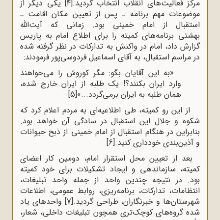
مرکز فعالیت‌های انقلاب انتخاب گردید.
[4]
یکی دیگر از
موضوعات مهم برنامه ـ پس از تعیین مکان اقامت ـ
استقبال از امام خمینی بود. زمانی که آیت
الله
بهشتی برنامه‌های کمیته را برای اطلاع امام به پاریس
گزارش داد، امام در واکنش به تدارکات در نظر گرفته شده
در مراسم استقبال، به آقای اسماعیل فردوسی‌پور فرمودند:
«به این آقایان بگو: مگر کوروش را می‌خواهند
وارد ایران بکنند؟! یک طلبه از ایران خارج شده،
همان طلبه به ایران برمی‌گردد...»
[5]
از این رو کمیته، طی اطلاعیه‌ای به مردم اعلام کرد که
شکوه و جلال این استقبال در سادگی آن خواهد بود.
بنابراین در هنگام استقبال از امام خمینی از ذبح حیوانات
و آذین‌بندی خود‌داری کنید.
[6]
بعد از تعیین محل استقرار امام، دومین کار اعضای
کمیته، سازماندهی و ایجاد تشکیلات برای خود کمیته
بود. در نتیجه چندین واحد از جمله واحد تبلیغات،
انتظامات، تدارکات، برنامه‌ریزی، روابط عمومی، اطلاعات
شهرستان‌ها و خبرنگاران، طراحی گردید.
[7]
واحدهای یاد
شده گروه‌های کوچک‌تری همچون تبلیغات داخلی، شعار،