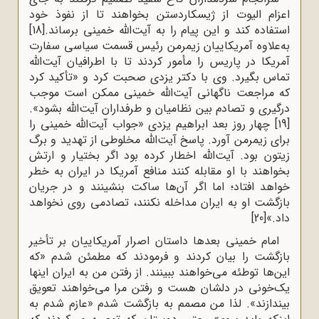
اعزام‌ الیوت‌ از ژیسکاردستن ‌بخواهند تا از نفوذ خود
استفاده‌ کند و این‌ پیام‌ را به‌ آیت‌الله خمینی‌ برساند.
[18]
به‌علاوه ‌آمریکاییان‌ زیمرمن‌ رئیس‌ قسمت‌ سیاسی‌ سفارت‌
آمریکا در پاریس‌ را مأمور کردند تا با اطرافیان‌ آیت‌الله
تماس‌ بگیرد. وی‌ با دکتر یزدی‌ صحبت‌ کرد و «تأکید کرد
که‌ مراجعت‌ ناگهانی ‌آیت‌الله خمینی‌ ممکن‌ است‌ موجب‌
درگیری‌ و تصادم‌ بین‌ نظامیان‌ و طرفداران‌ آیت‌الله بشود».
[19]
چهار روز بعد ابراهیم یزدی «جواب‌ آیت‌الله خمینی‌ را
برای‌ زیمرمن‌ آورد. پاسخ ‌آیت‌الله مخلوطی‌ از تهدید و برگ‌
زیتون‌ بود. آیت‌الله اخطار کرده‌ بود اگر بختیار و ارتش
‌بخواهند با او مقابله‌ کنند منافع‌ آمریکا در ایران‌ به‌ خطر
خواهد افتاد؛ اما اگر آن‌ها ساکت‌ بنشینند و در جریان‌
بازگشت‌ او به‌ ایران‌ مداخله‌ نکنند، تصادمی‌ روی‌ نخواهد
داد.»
[20]
امام‌ خمینی‌ بعدها داستان‌ اصرار آمریکاییان‌ بر تأخیر
بازگشت‌ را بیان‌ کردند و فرمودند که‌ مطمئن‌ شدم‌ «که‌
این‌ها توطئه‌ می‌خواهند ببینند. از رفتن‌ من‌ به‌ ایران‌ اینها
یک‌خونی‌ در دلشان‌ هست‌ و رفتن‌ مرا می‌خواهند تعویق‌
بیندازند». لذا من‌ مصمم‌ به‌ بازگشت ‌شدم‌ «عازم‌ شدم‌ به‌