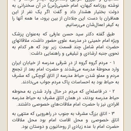
نوشته روزنامه کیهان، امام خمینی(س) در آن سخنرانی به
دولت بختیار هشدار داد و گفت اگر یک نفر از این
همافران با دست این جلادان از بین برود، ‌ما همه آنها را
به کیفر اعمال‌شان می‌رسانیم.
طبق گفته دکتر سید حسن عارفی که به‌عنوان پزشک
ویژه امام خمینی در مدرسه علوی حضور داشت، ملاقاتهای
حضرت امام شامل چند قسمت زیر بود که هر کدام به
نحوی جنبه ارشادی و تبلیغی و راهنمایی داشت:
1 - مردم گروه گروه از درِ شرقی مدرسه از خیابان ایران
وارد محوطۀ مدرسه می‌شدند و حضرت امام بعد از تجمع
مردم و مملو شدن حیاط مدرسه از اتاق کوچکی که مشرف
به حیاط بود به احساسات پاک مردم جواب می‌دادند.
2 - در فاصله‌ای که مردم در حال وارد شدن به محوطه
حیاط مدرسه بودند، در همان اتاق مشرف به حیاط مدرسه
افرادی نیز با حضرت امام ملاقات‌های خصوصی داشتند.
3 - اتاق بزرگ مشرف به جنوب در راهرویی که منتهی به
اتاق خصوصی و محل اقامت امام بود محل ملاقات
حضرت امام با عده زیادی از روحانیون و دوستان بود.