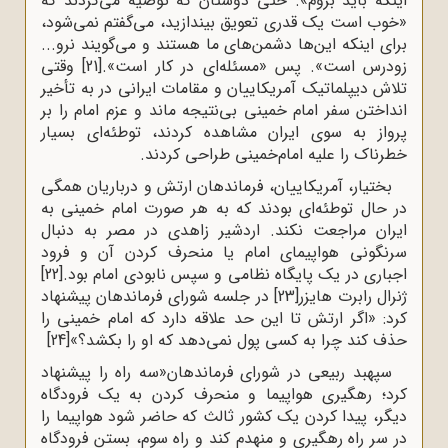
اینکه‌ باید بروم‌». حتی‌ دوستان‌ که‌ توصیه‌ می‌کردند که‌
«خوب‌ است ‌یک‌ قدری‌ تعویق‌ بیندازید، می‌گفتم‌ نمی‌شود،
برای‌ اینکه‌ این‌ها دشمن‌های‌ ما هستند و می‌گویند نرو...
زودرس‌ است‌». پس‌ «مسئله‌ای‌ در کار است‌».
[21]
وقتی‌
تلاش‌ دیپلماتیک ‌آمریکاییان‌ و مقامات‌ ایرانی‌ در به‌ تأخیر
انداختن‌ سفر امام‌ خمینی‌ بی‌نتیجه‌ ماند و عزم ‌امام‌ را بر
پرواز به‌ سوی‌ ایران‌ مشاهده‌ کردند، توطئه‌ای‌ بسیار
خطرناک‌ را علیه‌ امام‌خمینی‌ طراحی‌ کردند.
بختیار، آمریکاییان‌، فرماندهان‌ ارتش‌ و درباریان‌ همگی‌
در حال‌ توطئه‌ای‌ بودند که‌ به‌ هر صورت‌ امام‌ خمینی‌ به‌
ایران‌ مراجعت‌ نکند. اردشیر زاهدی‌ در مصر به‌ دنبال‌
سرنگونی‌ هواپیمای‌ امام‌ یا منحرف‌ کردن‌ آن‌ و فرود
اجباری‌ در یک‌ پایگاه‌ نظامی‌ و سپس‌ نابودی‌ امام‌ بود.
[22]
ژنرال رابرت‌ هایزر
[23]
در جلسه شورای‌ فرماندهان‌ پیشنهاد
کرد: «اگر ارتش‌ تا این‌ حد علاقه‌ دارد که‌ امام‌ خمینی‌ را
حذف‌ کند چرا به‌ کسی‌ پول‌ نمی‌دهد که‌ او را بکشد؟»
[24]
سپهبد ربیعی‌ در شورای‌ فرماندهان‌«سه‌ راه‌ را پیشنهاد
کرد؛ رهگیری‌ هواپیما و منحرف‌ کردن‌ به‌ یک‌ فرودگاه‌
دیگر، پیدا کردن‌ یک‌ کشور ثالث‌ که‌ حاضر شود هواپیما را
در سر راه‌ رهگیری‌ و منهدم‌ کند و راه‌ سوم‌، بستن‌ فرودگاه‌