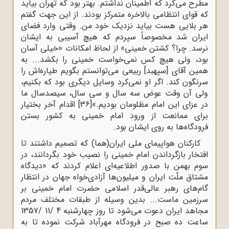
مطرح ‌می‌کرد که‌ اطمینان‌ نداشتم‌. بهتر بود که‌ تهران‌ بیاید
که‌ قوای‌ انتظامی‌ بالاخره‌ متمرکز بودند. از این‌ جهت‌ گفتم‌
هر بلایی‌ هست‌ بیاید نزدیک‌ خود من‌. وقتی‌ وارد فضای‌
ایران ‌شد مخصوصاً سپردم‌ که‌ هیچ‌ آسیبی‌ به‌ ایشان‌
نرسد. چرا؟ کشتن‌ خمینی‌» از لحاظ‌ امکانات‌ «خیلی‌ آسان‌
بود، ولی‌ هیچ‌ کس‌ نمی‌خواست‌ خمینی‌ را بکشد... به‌
همین‌ آقای‌ [سپهبد] ربیعی‌ می‌توانستم‌ بگویم‌ طیاره‌اش‌ را
سرنگون‌ کند. اگر او نمی‌کرد وسایل‌ دیگری‌ بود که‌ بکنیم‌،
ولی‌ آن‌ وقت‌ عوض‌ سه‌ سال‌ و سی‌ سال‌، سیصدسال‌ ما
در عزای‌ این‌ امام‌ مظلومان‌ بودیم‌.»
[36]
اقدام آخر بختیار
برای ممانعت از ورود امام خمینی به کشور بستن
فرودگاه‌ها به روی ایشان بود.
کارکنان‌‌ هواپیمای‌ ملی‌ ایران‌(هما) که تصمیم‌ داشتند تا
افتخار بازگرداندن‌ امام‌ خمینی‌ را نصیب‌ خود بگردانند، در
سوم‌ بهمن‌ با صدور اطلاعیه‌ای‌ اعلام‌ کردند که «دیدگاه‌
مشتاق ملّت‌ ایران‌ و میلیون‌ها آزادی‌خواه‌ جهان‌ در انتظار
گام‌های‌ رهبر عالی‌قدر اسلامی‌ حضرت‌ امام ‌خمینی‌ بر
سرزمین‌ ماست‌... بدین ‌وسیله‌ از طبقات‌ مختلف‌ مردم‌
مجاهد ایران‌ دعوت ‌می‌شود تا روز چهارشنبه‌ 4 /11 /1357
ساعت‌ ده‌ صبح‌ در فرودگاه‌ مهرآباد شرکت ‌نموده‌ تا به‌