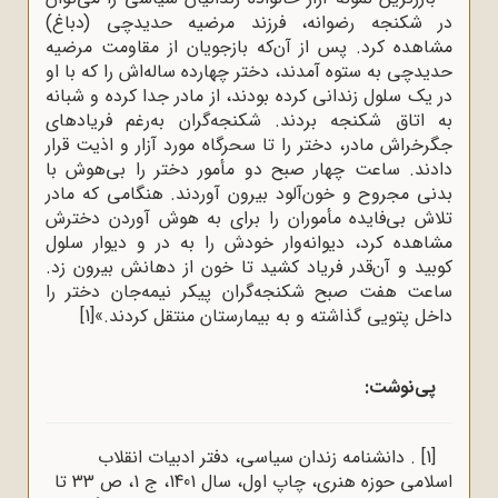
در شکنجه رضوانه، فرزند مرضیه حدیدچی (دباغ)
مشاهده کرد. پس از آن‌که بازجویان از مقاومت مرضیه
حدیدچی به ستوه آمدند، دختر چهارده ساله‌اش را که با او
در یک سلول زندانی کرده بودند، از مادر جدا کرده و شبانه
به اتاق شکنجه بردند. شکنجه‌گران به‌رغم فریادهای
جگرخراش مادر، دختر را تا سحرگاه مورد آزار و اذیت قرار
دادند. ساعت چهار صبح دو مأمور دختر را بی‌هوش با
بدنی مجروح و خون‌آلود بیرون آوردند. هنگامی که مادر
تلاش بی‌فایده مأموران را برای به هوش آوردن دخترش
مشاهده کرد، دیوانه‌وار خودش را به در و دیوار سلول
کوبید و آن‌قدر فریاد کشید تا خون از دهانش بیرون زد.
ساعت هفت صبح شکنجه‌گران پیکر نیمه‌جان دختر را
داخل پتویی گذاشته و به بیمارستان منتقل کردند.»
[1]
پی‌نوشت:
[1]
. دانشنامه زندان سیاسی، دفتر ادبیات انقلاب
اسلامی حوزه هنری، چاپ اول، سال 1401، ج 1، ص 33 تا