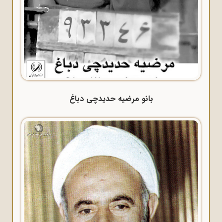
بانو مرضیه حدیدچی دباغ