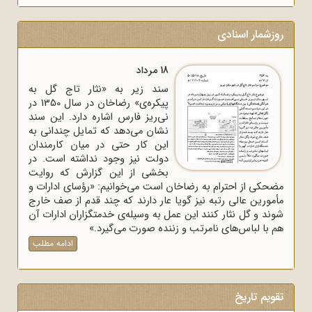
روزشمار اسنادی
18 مرداد
سند زیر به «نثار تاج گل به
پیکره‌ی» رضاخان در سال 1350 در
نی‌ریز فارس اشاره دارد. این سند
نشان می‌دهد که تمایل چندانی به
این کار حتی در میان کارمندان
دولت نیز وجود نداشته است. در
بخشی از این گزارش که روایت
مضحکی از احترام به رضاخان است می‌خوانیم: «رؤسای ادارات و
مأمورین عالی رتبه نیز گویا عار دارند که چند قدم از صف خارج
شوند و گل نثار کنند این عمل به وسیله‌ی خدمتگزاران ادارات آن
هم با لباس‌های نامرتب و زننده صورت می‌گیرد.»
ادامه مطلب
تقویم تاریخ