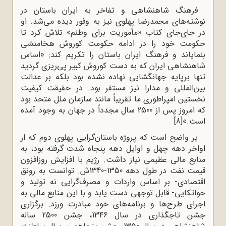
فرهنگ شاهنشاهی و تفاخر به ایران باستان در
نوشته‌های محمدرضا پهلوی نیز به وفور دیده می‌شد. او
در جای‌جای کتاب «مأموریت برای وطنم» تلاش کرد تا
حکومت خود را در ادامه حکومت کوروش هخامنشی
بنمایاند و فرهنگ ایران باستان را تکریم کند: «اساس
شاهنشاهی ایران که به دست کوروش کبیر پی‌ریزی گردید
تنها برپایه جهانگشایی نهاده نشده بود بلکه بر عدالت
بین‌المللی و مدارا نیز مستقر بود. در حقیقت کیفیت
نخستین امپراطوری ما تقریباً مانند سازمان ملل متحد بود
که امروز پس از 2500 سال مجدداً در جهان به وجود آمده
است.»
[8]
پر واضح است که پروژه باستان‌گرایی پهلوی دوم که از
اواخر دهه چهل و اوایل دهه پنجاه شدت گرفته بود، به
منابع مالی عظیمی نیاز داشت. رژیم با افزایش روزافزون
قیمت نفت در طول دهه 1350-1340ش. توانست به رونق
اقتصادی- بر اساس واردات و مصرف‌گرایی نه تولید و
خواتکایی- قابل توجهی دست یابد و با این منابع مالی به
اجرای طرح‌ها و برنامه‌های خود مبادرت ورزد. برگزاری
جشن تاجگذاری در سال 1346، جشن 2500 ساله