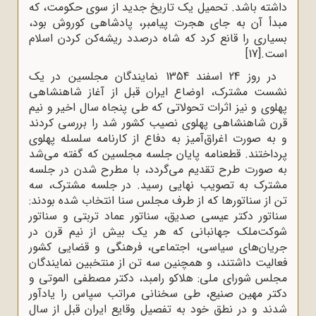
داشته باشد. تحمیل یک تاریخ جدید از سوی حکومت، که
مبدأ آن به ‌جای هجرت پیامبر، پادشاهی کوروش بود،
بسیاری را قانع کرد که شاه درصدد ریشه‌کن کردن اسلام
است.
[17]
در روز 24 اسفند 1354 نمایندگان مجلسین در یک
نشست مشترک، اوضاع ایران قبل از آغاز شاهنشاهی
پهلوی و نیز اثرات تحولاتی که طی پنجاه سال اخیر و نیم‌
قرن شاهنشاهی پهلوی نصیب کشور شد را بررسی کردند
و به‌ صورت اغراق‌آمیز به دفاع از کارنامه سلسله پهلوی
پرداختند. قطعنامه پایان جلسه مجلسین که گفته می‌شد
به‌ صورت طرح تقدیم می‌گردد، با مطرح شدن در جلسه
مشترک به تصویب نهایی رسید. در جلسه مشترک، سه
تن از سناتورها که از طرف مجلس سنا انتخاب شده بودند:
سناتور دکتر عیسی صدیق، سناتور عماد تربتی و سناتور
شوکت‌ملک جهانبانی که هر یک بیش از نیم قرن در
جریان‌های سیاسی، اجتماعی، فرهنگی و قضایی کشور
فعالیت داشتند، و همچنین سه تن از منتخبین نمایندگان
مجلس شورای ملی: هلاکو رامبد، دکتر مصطفی الموتی و
دکتر مهین صنیع، طی سخنانی مراتب سپاس را یادآور
شدند و در نطق خود به تفصیل وقایع ایران قبل از سال