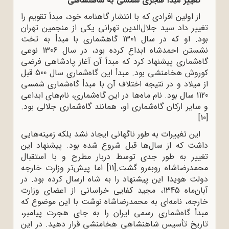
تغییر مبدأ هجری شمسی به شاهنشاهی
از اولین افرادی که با انتشار گاهنامه خود، مبدأ تقویم را
تغییر داد سید جلال‌الدین تهرانی یکی از منجمین تهران
بود. او که در سال 1301 گاهشماری با مبدأ به تخت
نشستن احمدشاه ابداع کرده بود، در سال 1306 نوعی
گاه‌شماری پیشنهاد کرد که مبدأ آن آغاز پادشاهی فرضی
کوروش هخامنشی بود. مبدأ این گاه‌شماری سال 500 قبل
از میلاد و در نتیجه اختلاف آن با مبدأ گاه‌شماری شمسی
1120 سال بود. نام ماه‌ها در این گاه‌شماری، نام‌های ابداعی
و سایر ارکان گاه‌شماری او، همانند گاه‌شماری جلالی بود.
[10]
این تغییرات به ‌طور ناگهانی ایجاد نشد بلکه زمینه‌هایی
داشت که از سال‌ها قبل شروع شده بود. پیشنهاد این
تغییر به ‌طور جدی توسط دربار مطرح و با استقبال
محمدرضاشاه روبه‌رو گشت.
[11]
اما پیش‌تر وزارت خارجه
دولت هویدا این پیشنهاد را به شاه ارسال کرده بود. در
آبان‌ماه 1345، مجید کفایی خراسانی از اعضای وزارت
خارجه، نامه‌ای به محمدرضاشاه نوشت با این موضوع که
مبدأ گاه‌شماری رسمی ایران را به جای هجرت پیامبر،
تاریخ تأسیس شاهنشاهی هخامنشی قرار دهید. در این