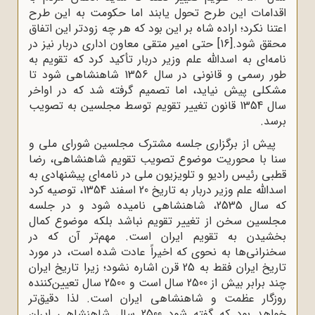
اقدامات این طرح تحول یابند اما حکومت به این طرح
اعتنا نکرد؛ اراده شاه بر این بود که هر چه زودتر این اتفاق
محقق شود.
[16]
حتی امیر متقی معاون اداری دربار نیز در
نامه‌ای به اسدالله علم وزیر دربار تأکید کرد که تقویم به
‌طور رسمی و قانونی در سال 1356 شاهنشاهی شود تا
مشکلی پیش نیاید، اما تصمیم گرفته شد که در اواخر
سال 1354 قانون تغییر تقویم توسط مجلسین به تصویب
برسد.
پیش از برگزاری جلسه مشترک مجلسین شورای ملی و
سنا با محوریت موضوع تصویب تقویم شاهنشاهی، رضا
قطبی رئیس رادیو و تلویزیون ملی در نامه‌ای پیشنهادی به
اسدالله علم وزیر دربار به تاریخ 20 اسفند 1354، توصیه کرد
که سال 2535، شاهنشاهی نامیده شود و در جلسه
مجلسین سخن از تغییر تقویم نباشد بلکه موضوع کمال
بخشیدن به تقویم ایران است. مهم‌تر آن که در
سخنرانی‌ها به نحوی که اخیراً عادت شده است، در مورد
تاریخ ایران فقط به 25 قرن اشاره نشود؛ زیرا تاریخ ایران
چند برابر بیش از 2500 سال است و 2500 سال تعیین‌کننده
روزگار عظمت و شاهنشاهی ایران است. لذا دقیق‌تر
خواهد بود که گفته شود 2500 سال شاهنشاهی ایران