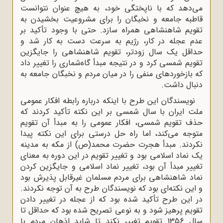
می‌دهد که با ناپختگی خود، به هیچ ‌عنوان نتوانست
قاطبه جامعه و نخبگان را برای مشروعیت بخشیدن به
تقویم شاهنشاهی همراه سازد. حتی با وجود تأکید بر
عدم عجله در کار، رژیم به سرعت دست به کار شد و
حداقل یک سال زودتر، تقویم شاهنشاهی را جایگزین
تقویم شمسی کرد و در نتیجه مبدأ گاه‌شماری را تغییر داد
که بازخوردهای منفی را در میان مردم و نخبگان جامعه به
دنبال داشت.
نویسندگان این طرح با اینکه درباره رابطه افکار عمومی
ملت ایران با سال شمسی بر این نکته تأکید کردند که
حذف تقویم شمسی، افکار عمومی را به مبدأ آن تقویم
متوجه می‌کند، اما راه حل درستی برای این نکته پیدا
نکردند. مبدأ هجرت حضرت محمد(ص) از مکه به مدینه
یک نماد اسلامی بود و تغییر تقویم در این دوره به معنای
تغییر مبدأ آن بود، تغییر نماد اسلامی و جایگزین کردن
نماد شاهنشاهی برای مردم مسلمان غیرقابل پذیرش بود
و این نکته‌ای بود که نویسندگان طرح به آن توجه نکردند.
در این طرح تأکید شده بود که از عجله در تغییر دادن
تقویم پرهیز شود و به نوعی تصریح شده بود که حداقل تا
سال 1356 تقویم تغییر نکند تا شاید اذهان مردم با