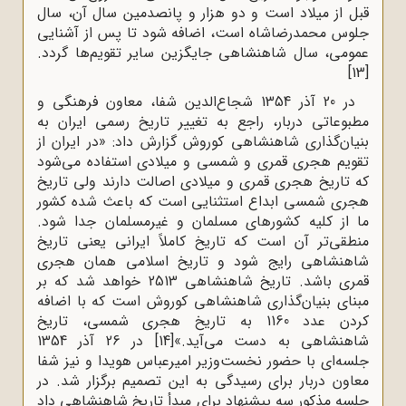
قبل از میلاد است و دو هزار و پانصدمین سال آن، سال
جلوس محمدرضاشاه است، اضافه شود تا پس از آشنایی
عمومی، سال شاهنشاهی جایگزین سایر تقویم‌ها گردد.
[13]
در 20 آذر 1354 شجاع‌الدین شفا، معاون فرهنگی و
مطبوعاتی دربار، راجع به تغییر تاریخ رسمی ایران به
بنیان‌گذاری شاهنشاهی کوروش گزارش داد: «در ایران از
تقویم هجری قمری و شمسی و میلادی استفاده می‌شود
که تاریخ هجری قمری و میلادی اصالت دارند ولی تاریخ
هجری شمسی ابداع استثنایی است که باعث شده کشور
ما از کلیه کشورهای مسلمان و غیرمسلمان جدا شود.
منطقی‌تر آن است که تاریخ کاملاً ایرانی یعنی تاریخ
شاهنشاهی رایج شود و تاریخ اسلامی همان هجری
قمری باشد. تاریخ شاهنشاهی 2513 خواهد شد که بر
مبنای بنیان‌گذاری شاهنشاهی کوروش است که با اضافه
کردن عدد 1160 به تاریخ هجری شمسی، تاریخ
شاهنشاهی به دست می‌آید.»
[14]
در 26 آذر 1354
جلسه‌ای با حضور نخست‌وزیر امیرعباس هویدا و نیز شفا
معاون دربار برای رسیدگی به این تصمیم برگزار شد. در
جلسه مذکور سه پیشنهاد برای مبدأ تاریخ شاهنشاهی داد