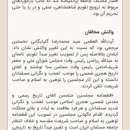
اقشار مختلف جامعه برانگیخته شد که غالب بازخوردهای
مربوط به ترویج تقویم شاهنشاهی، منفی و در رد یا حتی
تحریم آن بود.
واکنش مخالفان
آیت‌الله العظمی سید محمدرضا گلپایگانی نخستین
مرجعی بود که نسبت به این تغییر واکنش نشان داد.
ایشان بلافاصله پس از تصویب تغییر مبدأ تقویم، نامه‌ای
به عبدالله ریاضی رئیس وقت مجلس شورای ملی و جعفر
شریف‌امامی رئیس وقت مجلس سنا نوشتند و الغای
تاریخ هجری شمسی را موجب تعجب و نگرانی مسلمانان
دانسته و این کار مجلسین را توهین به اسلام و صاحب
شریعت تلقی کردند:
«قطعنامه مجلسین متضمن الغای تاریخ رسمی و
مقدس شمسی هجری اسلامی موجب تعجب و نگرانی
شدید مسلمانان و هر فرد علاقمند به ثبات و بقای مملکت
گردیده‌. اقدام ناگهانی مجلسین در تصویب این قطعنامه
توهین به اسلام و صاحب شریعت مقدسه و خلاف انتظار
جامعه مسلمان ایران است و تغییر مبدأ تاریخ به تاریخی