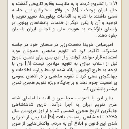
1299 را تشریح کردند و به مقایسه وقایع تاریخی گذشته و
حال ایران پرداختند.
[18]
در واقع سخنرانان این جلسه
سعی داشتند با اشاره به اقدامات پهلوی‌ها، تغییر تقویم را
توجیه و آن را یکی دیگر از خدمات پادشاهان پهلوی در
راستای بازگشت به هویت ملی و تجلیل ایران باستان
جلوه دهند.
امیرعباس هویدا نخست‌وزیر در سخنان خود در جلسه
مشترک، تأکید کرد که تقویم مذهبی همچنان مورد
استفاده قرار خواهد گرفت و از این پس برای تعیین تاریخ
قبل از اسلام، نیازی به تقویم میلادی نیست.
[19]
وی با
توجه به طرح توجیهی ارائه شده توسط وزارت اطلاعات و
جهانگردی سعی کرد تا تقویم مذهبی را در اذهان عمومی
پر اهمیت جلوه دهد و بر جایگاه ویژه تقویم هجری قمری
بیشتر پافشاری کند.
بنابر این با تصویب مجلسین و البته با امضای شاه،
طرح تقویم ایران به اجرا درآمد. تاریخ شاهنشاهی
جایگزین تاریخ هجری شمسی شد و از اول فروردین سال
2535 شاهنشاهی رسمیت یافت.
[20]
اما پس از اجرایی
شدن این قانون و ابلاغ آن به مردم، واکنش‌هایی از سوی