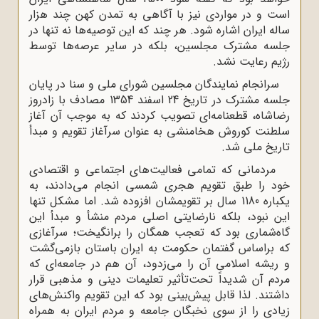
است و در مواردی نیز با آگاهی به تمدن کهن چند هزار
ساله ایران اشاره شود. هر چند که این توصیه‌ها نه‌ تنها در
جلسه مشترک مجلسین، بلکه در سایر عرصه‌ها توسط
رژیم رعایت نشد.
سرانجام نمایندگان مجلسین شورای ملی و سنا در پایان
جلسه مشترک در تاریخ 24 اسفند 1354 مصادف با زادروز
رضاشاه، قطعنامه‌ای تصویب کردند که به موجب آن آغاز
سلطنت کوروش هخامنشی به‌ عنوان سرآغاز تقویم و مبدأ
تاریخ ملی شد.
مردمانی که تمامی فعالیت‌های اجتماعی و اقتصادی
خود را طبق تقویم هجری شمسی انجام می‌دادند، به
یکباره 1180 سال بر تقویمشان افزوده شد. اما مشکل تنها
این نبود، بلکه نارضایتی اصلی مردم منشأ و مبدأ این
گاه‌شماری بود که تعجب همگان را برانگیخت؛ سرآغازی
که براساس گفتمان حکومت به ایران باستان بازمی‌گشت
و ریشه اسلامی آن را می‌زدود، آن هم در جامعه‌ای که
مردم آن شدیداً تحت‌تأثیر تعلیمات دینی و مذهبی قرار
داشتند. لذا قابل پیش‌بینی بود که این تقویم واکنش‌های
زیادی را از سوی نخبگان جامعه و مردم ایران به همراه