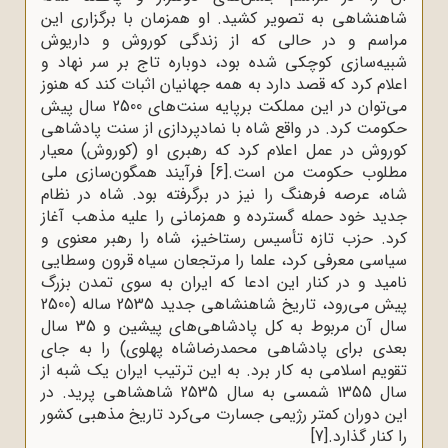
شاهنشاهی به تصویر کشید. او همزمان با برگزاری این
مراسم و در حالی ‌که از زندگی کوروش و داریوش
شبیه‌سازی کوچکی شده بود، دوباره تاج بر سر نهاد و
اعلام کرد که قصد دارد به همه جهانیان اثبات کند که هنوز
می‌توان در این مملکت برپایه سنت‌های 2500 سال پیش
حکومت کرد. در واقع شاه با نمادپردازی از سنت پادشاهی
کوروش در عمل اعلام کرد که رهبری او (کوروش) معیار
مطلوب حکومت من است.
[6]
فرآیند همگون‌سازی ملی
شاه، عرصه فرهنگ را نیز در برگرفته بود. شاه در نظام
جدید خود حمله گسترده و همزمانی را علیه مذهب آغاز
کرد. حزب تازه ‌تأسیس رستاخیز، شاه را رهبر معنوی و
سیاسی معرفی کرد، علما را مرتجعان سیاه قرون وسطایی
نامید و در کنار این ادعا که ایران به سوی تمدن بزرگ
پیش می‌رود، تاریخ شاهنشاهی جدید 2535 ساله (2500
سال آن مربوط به کل پادشاهی‌های پیشین و 35 سال
بعدی برای پادشاهی محمدرضاشاه پهلوی) را به‌ جای
تقویم اسلامی به‌ کار برد. به این ترتیب ایران یک شبه از
سال 1355 شمسی به سال 2535 شاهشاهی پرید. در
این دوران کمتر رژیمی جسارت می‌کرد تاریخ مذهبی کشور
را کنار گذارد.
[7]