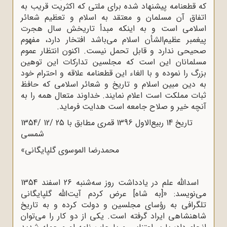
که قطعنامه پیشنهاد شده برای ملتی که اکثریت قریب به
اتفاق آن مسلمان و معتقد به اسلام و تعظیم شعائر
اسلامی است و به اینکه مبدأ تاریخش سال هجرت
پیغمبر عظیم‌الشأن اسلام می‌باشد افتخار دارد، مفهوم
صحیحی ندارد و قابل تحمل نیست. اکنون انتظار عموم
مسلمانان این است که مجلسین تدارکات این توهین
بزرگ را نموده و با الغاء این قطعنامه علاقه و احترام خود
به دین مبین اسلام و تاریخ و شعائر اسلامی که حافظ
ثبات مملکت است اعلام نمایند. خداوند متعال همه را به
آنچه خیر و صلاح جامعه است هدایت فرماید.
تاریخ 14 ربیع‌الاول 1396 قمری مطابق با 25 /12 /1354
شمسی
محمدرضا الموسوی گلپایگانی»
اسدالله علم در یادداشت روز سه‌شنبه 26 اسفند 1354
می‌نویسد: «[به شاه] عرض کردم آیت‌الله گلپایگانی
تلگرافی به رؤسای مجلسین و دولت کرده و به تاریخ
شاهنشاهی ایراد گرفته است. یکی از دو کار را می‌توان