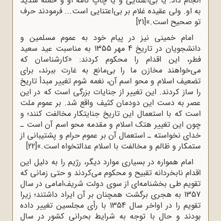
انجام داد: یا بی‌اعتنایی و یا چاپ نامه او و حمله شدید
به او. ولی عقیده غلام بر بی‌اعتنایی است... فرمودند حرف
تو صحیح است.»
[21]
امام خمینی نیز در پیام خود به عموم مسلمین و
دانشجویان در تاریخ 4 مهر 1355 به مناسبت عید سعید
فطر، این اقدام را محکوم کردند: «کارشناسان که
می‌خواهند مخازن ما را بی‌مانع به غارت ببرند، برای
تضعیف اسلام و‌‌ ‌‌محو اسم آن، نغمه شوم تغییر مبدأ تاریخ
را ساز کردند. این تغییر از جنایات بزرگی است‌‌ ‌‌که در این
عصر به دست این دودمان کثیف واقع شد. بر عموم ملت
است که با استعمال‌‌ ‌‌این تاریخ جنایتکار مخالفت کنند؛ و
چون این تغییر هتک اسلام و مقدمه محو اسم آن‌‌ ‌‌است ـ
خدای نخواسته ـ استعمال آن بر عموم حرام و پشتیبانی از
ستمکار و ظالم و‌‌ ‌‌مخالفت با اسلام عدالتخواه است.»
[22]
امام همواره در بسیاری موارد دیگر، رژیم را به ‌دلیل این
اقدام نابخردانه تقبیح و محکوم می‌کردند و حتی زمانی ‌که
تقویم طی بخشنامه‌ای از سوی دولت شریف‌امامی در سال
1357 به هجری برگشت همچنان بر آن ایراد داشتند؛ زیرا
تقویم را در اواخر سال 1354 با رأی مجلسین تغییر داده
بودند و حال با توجه به شرایط بحرانی کشور در سال