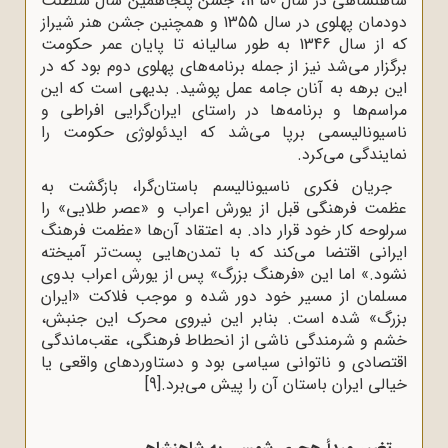
شاهنشاهی در سال 1350، جشن پنجاهمین سال سلطنت
دودمان پهلوی در سال 1355 و همچنین جشن‌ هنر شیراز
که از سال 1346 به طور سالیانه تا پایان عمر حکومت
برگزار می‌شد نیز از جمله برنامه‌های پهلوی دوم بود که در
این برهه به آنان جامه عمل پوشید. بدیهی است که این
مراسم‌ها و برنامه‌ها در راستای ایران‌گرایی افراطی و
ناسیونالیسمی برپا می‌شد که ایدئولوژی حکومت را
نمایندگی می‌کرد.
جریان فکری ناسیونالیسم باستان‌گرا، بازگشت به
عظمت فرهنگی قبل از یورش اعراب و «عصر طلایی» را
سرلوحه کار خود قرار داد. به اعتقاد آن‌ها «عظمت فرهنگ
ایرانی اقتضا می‌کند که با تمدن‌هایی پست‌تر آمیخته
نشود.» اما این «فرهنگ بزرگ» پس از یورش اعراب بدوی
مسلمان از مسیر خود دور شده و موجب فلاکت «ایران
بزرگ» شده است. بنابر این نیروی محرک این جنبش،
خشم و شرمندگی ناشی از انحطاط فرهنگی، عقب‌ماندگی
اقتصادی و ناتوانی سیاسی بود و دستاوردهای واقعی یا
خیالی ایران باستان آن را پیش می‌برد.
[9]