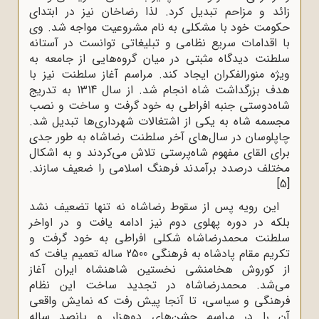
زائد و مزاحم تبدیل کرد. لذا رضاخان نیز در ابتدای
حکومت خود با مشکلی به نام مشروعیت مواجه شد. وی
با اقدامات سریع نظامی و تبلیغاتی توانست در آستانه
سلطنت دیدگاه مثبتی در میان گروه‌هایی از جامعه به
‌ویژه منورالفکران ایجاد کند. مراسم آغاز سلطنت نیز با
هدف بزرگداشت شاه انجام شد. از سال 1314 به تدریج
شاه‌دوستی جنبه افراطی به خود گرفت و ساخت و نصب
مجسمه شاه به یکی از اشتغالات شهرداری‌ها تبدیل شد.
چاپلوسان در سال‌های آخر سلطنت رضاشاه به ‌طور جدی
برای القای مفهوم شاه‌پرستی تلاش می‌کردند و به اشکال
مختلف درصدد برآمدند فرهنگ اسلامی را ضعیف سازند.
[5]
این رویه پس از سقوط رضاشاه نه ‌تنها تضعیف نشد
بلکه در دوره پهلوی دوم نیز ادامه یافت و در اواخر
سلطنت محمدرضاشاه شکلی افراطی به خود گرفت و
تکریم مقام پادشاه به فرهنگی 2500 ساله تعمیم یافت که
از کوروش هخامنشی نخستین شاهنشاه ایران آغاز
می‌شد. محمدرضاشاه در تجدید ساخت این نظام
فرهنگی و سیاسی، تا آنجا پیش رفت که نمایش واقعی
آن ‌را در مراسم جشن‌های دوهزار و پانصد ساله