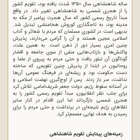
ساله شاهنشاهی سال 1350 شدت یافته بود، تقویم کشور
را از هجری شمسی به شاهنشاهی تغییر داد. در واقع
مبدأ تاریخ رسمی کشور که سال هجرت پیامبر از مکه به
مدینه بود، به تاجگذاری کوروش هخامنشی تبدیل شد.
بدیهی است در کشوری مسلمان که مردم با شعائر و آداب
اسلامی عجین هستند و آن را گرامی می‌دارند، پذیرش
چنین امری بسیار دور از ذهن است. به همین علت،
واکنش‌ها و بازتاب‌هایی منفی از سوی جامعه و اقشار
گوناگون آن تبلور یافت و حتی مردم به پیروی از علما و
روحانیون در ابتدا از پذیرش چنین تقویمی که ساخته
دست حکومت بود و ریشه‌ای در فرهنگ عمومی آن‌ها
نداشت، سر باز زدند. پس از اوج‌گیری نهضت اسلامی و
در آستانه سقوط رژیم، دولت جعفر شریف‌امامی تلاش کرد
برای جلب نظر انقلابیون، مبدأ تقویم رسمی کشور را به
هجری شمسی بازگرداند اما این اقدام در کنار سایر
تقلاهای رژیم نتیجه‌ای در برنداشت و حتی مردم را برای
رسیدن به هدف نهایی مصمم‌تر کرد.
زمینه‌های پیدایش تقویم شاهنشاهی