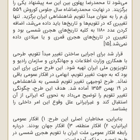
می‌شود تا محمدرضا پهلوی بین این سه پیشنهاد یکی را
برگزیند. در نهایت محمدرضاشاه سال جلوس کوروش 559
ق.م را به‌ عنوان مبدأ تقویم شاهنشاهی ایران برگزید. تنها
تغییری که در تقویم‌ها و تاریخ‌ها باید داده می‌شد، اضافه
کردن عدد 1180 به کلیه تاریخ‌های هجری شمسی بود و
تغییری در تاریخ‌های هجری قمری و یا میلادی داده
نمی‌شد.
[15]
قرار شد برای اجرایی ساختن تغییر مبدأ تقویم، طرحی
با همکاری وزارت اطلاعات و جهانگردی و سازمان رادیو و
تلویزیون ملی ایران تهیه شود. این طرح سرّی برای این
بود که به جهت تغییر تقویم، ابهامی در افکار عمومی باقی
نمانَد. طرح توجیهی تغییر تقویم شمسی به شاهنشاهی
در 19 بهمن 1354 آماده شد. هدف این طرح، چگونگی
تغییر تقویم را توضیح می‌داد به نحوی که ایرانی از آن
استقبال کند و غیرایرانی علل وقوع این امر داخلی را
بشناسد.
بنابراین، مخاطبان اصلی این طرح: 1) افکار عمومی
ایرانیان، 2) افکار منطقه، 3) افکار جهان بودند. درباره
رابطه افکار عمومی ملت ایران با تقویم هجری شمسی در
طرح توجیهی مذکور آمده است: