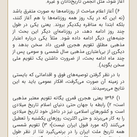
آغاز شود، مثل انجمن تاریخ‌دانان و غیره.
6) آغاز اعلام مباحث از روزنامه‌ها به ‌صورت متفرق باشد
(نه این که در یک روز همه روزنامه‌ها با هم آغاز کنند،
بلکه ابتدا به مناظره یکدیگر بروند. یعنی یکی در طول
چند روز ادامه دهد، در روزنامه‌ای دیگر این بحث از
جنبه‌های دیگر ادامه داده شود. مثلاً یکی درباره اعتبار
مذهبی مطلق تقویم هجری قمری داد سخن بدهد و
دیگری از بی‌اعتباری مذهبی سال شمسی و سومی پس از
چند ماه ادامه بحث، از ضرورت داشتن یک تقویم ملی
سخن بگوید).
با در نظر گرفتن توصیه‌های فوق و اقداماتی که بایستی
در زمینه‌ آن صورت می‌گرفت، افکار عمومی باید به این
نتایج می‌رسیدند:
1) 1396 یعنی هجری قمری یگانه تقویم معتبر مذهبی
است؛ 2) رابطه با جهان حتی دنیای اسلام تاریخ میلادی
است و کشورهای اسلامی نیز در داخل خود تاریخ میلادی
را به کار می‌برند و حتی اکثریت روزهای یکشنبه را تعطیل
می‌کنند (که مورد قبول ایران نیست)؛ 3) تقویم شمسی
همه تاریخ ملت ایران را در برنمی‌گیرد لذا از نظر طول