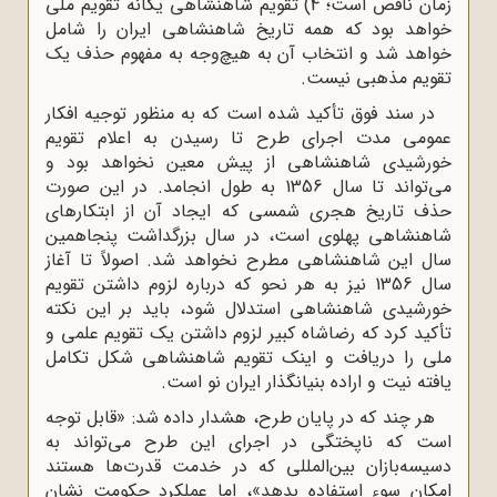
زمان ناقص است؛ 4) تقویم شاهنشاهی یگانه تقویم ملی
خواهد بود که همه تاریخ شاهنشاهی ایران را شامل
خواهد شد و انتخاب آن به هیچ‌وجه به مفهوم حذف یک
تقویم مذهبی نیست.
در سند فوق تأکید شده است که به منظور توجیه افکار
عمومی مدت اجرای طرح تا رسیدن به اعلام تقویم
خورشیدی شاهنشاهی از پیش معین نخواهد بود و
می‌تواند تا سال 1356 به طول انجامد. در این صورت
حذف تاریخ هجری شمسی که ایجاد آن از ابتکارهای
شاهنشاهی پهلوی است، در سال بزرگداشت پنجاهمین
سال این شاهنشاهی مطرح نخواهد شد. اصولاً تا آغاز
سال 1356 نیز به هر نحو که درباره لزوم داشتن تقویم
خورشیدی شاهنشاهی استدلال شود، باید بر این نکته
تأکید کرد که رضاشاه کبیر لزوم داشتن یک تقویم علمی و
ملی را دریافت و اینک تقویم شاهنشاهی شکل تکامل‌‌
یافته‌ نیت و اراده بنیانگذار ایران نو است.
هر چند که در پایان طرح، هشدار داده شد: «قابل توجه
است که ناپختگی در اجرای این طرح می‌تواند به
دسیسه‌بازان بین‌المللی که در خدمت قدرت‌ها هستند
امکان سوء استفاده بدهد»، اما عملکرد حکومت نشان