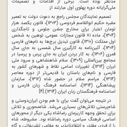
مدنظر بوده است. برخی از اقدامات و تصمیمات
ملی‌گرایانه دوره پهلوی اول عبارتند از:
تصمیم نمایندگان مجلس راجع به دعوت دولت به تعمیر
مقبره حکیم ابوالقاسم فردوسی (1303)، قانون یکصد هزار
تومان اعتبار برای مخارج جشن جلوس و تاجگذاری
(1304)، ماده 81 قانون مجازات عمومی توهین به شخص
اول مملکت (1310)، قانون تبدیل برج‌ها به نام‌های فارسی
(1304)، آئین‌نامه به ‌کارگیری سال شمسی به جای سال
قمری (1306)، به ‌کار بردن ایران به ‌جای پرس و پرسیا در
مجامع بین‌المللی (1309)، سلام شاهنشاهی و سرود ملی
ایران (1314)، تغییرات اسامی نقاط و شهرهای کشور به
فارسی و نام‌های باستان یا قدیمی‌تر از دوره معاصر
(1314)، مراسم سلام در حضور شاه (1312)، سازمان
پیشاهنگی (1314)، اساسنامه فرهنگ زبان فارسی و
اساسنامه فرهنگستان زبان ایران (1314).
[4]
در نتیجه می‌توان گفت برای با هم بودنِ ایران‌دوستی و
شاه‌پرستی تلاش‌های بسیاری می‌شد. شاه‌محوری و تلاش
برای تحقق وجهه کاریزمای رضاشاه یکی دیگر از محورهای
اساسی فرهنگ سیاسی دوره رضاشاه بود. مشروطه، شاه
را از فردی مقتدر و انتقادناپذیر به مقامی تشریفاتی و گاه