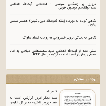
مروری بر زندگانی سیاسی - اجتماعی آیت‌الله العظمی
سیدابوالقاسم موسوی خویی
نگاهی کوتاه به مهرداد پَهْلبُد (عزت‌الله مین‌باشیان) همسر شمس
پهلوی
نگاهی به زندگی پرویز خسروانی به روایت اسناد ساواک
شش نامه از آیت‌الله العظمی سید محمدهادی میلانی به امام
خمینی پیش از تبعید امام به ترکیه در سال 1343
روزشمار اسنادی
17 مرداد
سند دیگر امروز گزارشی است به
خط «پرویز ثابتی» مدیر کل اداره‌ی