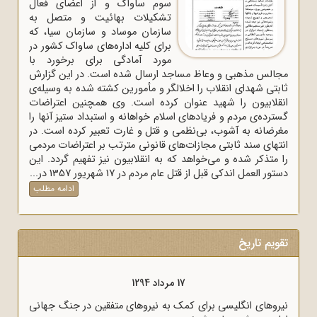
سوم ساواک و از اعضای فعال
تشکیلات بهائیت و متصل به
سازمان موساد و سازمان سیا، که
برای کلیه اداره‌های ساواک‌ کشور در
مورد آمادگی برای برخورد با
مجالس مذهبی و وعاظ مساجد ارسال شده است. در این گزارش
ثابتی شهدای انقلاب را اخلالگر و مأمورین کشته شده به وسیله‌ی
انقلابیون را شهید عنوان کرده است. وی همچنین اعتراضات
گسترده‌ی مردم و فریادهای اسلام خواهانه و استبداد ستیز آنها را
مغرضانه به آشوب، بی‌نظمی و قتل و غارت تعبیر کرده است. در
انتهای سند ثابتی مجازات‌های قانونی مترتب بر اعتراضات مردمی
را متذکر شده و می‌خواهد که به انقلابیون نیز تفهیم گردد. این
دستور العمل اندکی قبل از قتل عام مردم در 17 شهریور 1357 در...
ادامه مطلب
تقویم تاریخ
17 مرداد 1294
به وسیله
نیروهای انگلیسی برای کمک به نیروهای متفقین در جنگ جهانی