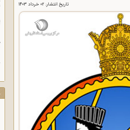
چ
تاریخ انتشار: 02 خرداد 1403
غ
ت
آ
م
ش
ح
ر