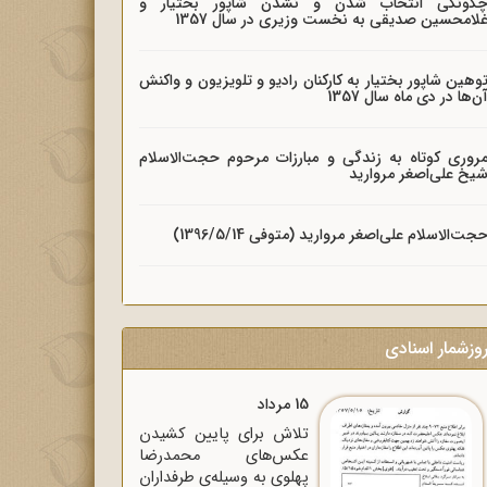
گونگی انتخاب شدن و نشدن شاپور بختیار و
لامحسین صدیقی به نخست وزیری در سال 1357
وهین شاپور بختیار به کارکنان رادیو و تلویزیون و واکنش
ن‌ها در دی ماه سال 1357
روری کوتاه به زندگی و مبارزات مرحوم حجت‌الاسلام
یخ علی‌اصغر مروارید
جت‌الاسلام علی‌اصغر مروارید (متوفی 1396/5/14)
وزشمار اسنادی
15 مرداد
تلاش برای پایین کشیدن
عکس‌های محمدرضا
پهلوی به وسیله‌ی طرفداران