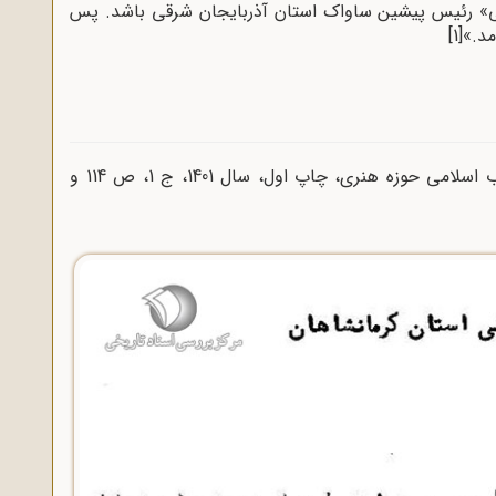
ی» رئیس پیشین ساواک استان آذربایجان شرقی باشد. پس
مد.»
[1]
. دانشنامه زندان سیاسی، دفتر ادبیات انقلاب اسلامی حوزه هنری، چاپ اول، سال 1401، ج 1، ص 114 و