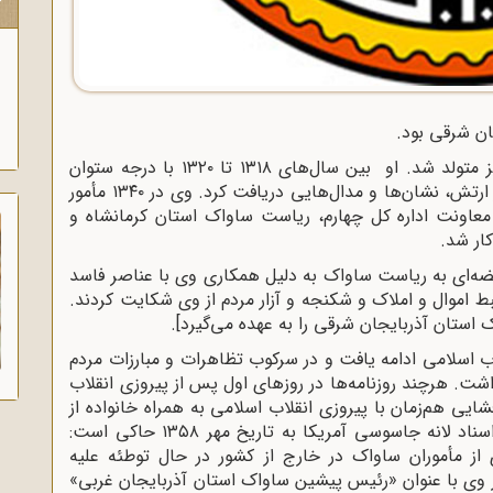
ک
ان شرقی بود.
رضا افشایی، فرزند اسدالله در سال ۱۳۰۰ در تبریز متولد شد. او بین سال‌های ۱۳۱۸ تا ۱۳۲۰ با درجه ستوان
دومی وارد ارتش شد و طی دوران فعالیت خود در ارتش، نشان‌ها و مدال‌هایی دریافت کرد. وی در ۱۳۴۰ مأمور
اونت اداره کل چهارم، ریاست ساواک استان کرمانشاه و
ار شد.
 طی عریضه‌ای به ریاست ساواک به دلیل همکاری وی با عناصر فاسد
ط اموال و املاک و شکنجه و آزار مردم از وی شکایت کردند.
استان آذربایجان شرقی را به عهده می‌گیرد].
اب اسلامی ادامه یافت و در سرکوب تظاهرات و مبارزات مردم
شت. هرچند روزنامه‌ها در روزهای اول پس از پیروزی انقلاب
شایی هم‌زمان با پیروزی انقلاب اسلامی به همراه خانواده از
کشور گریخت و عازم آمریکا شد. چرا که یکی از اسناد لانه جاسوسی آمریکا به تاریخ مهر ۱۳۵۸ حاکی است:
ز مأموران ساواک در خارج از کشور در حال توطئه علیه
ز وی با عنوان «رئیس پیشین ساواک استان آذربایجان غربی»