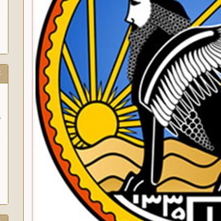
ت
و
آ