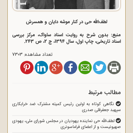
لطف‌الله حی در کنار موشه دایان و همسرش
منبع: بدون شرح به روایت اسناد ساواک، مرکز بررسی
اسناد تاریخی، چاپ اول، سال 1394، ج 2، ص 243.
تعداد مشاهده: 7303
مطالب مرتبط
نگاهی کوتاه به اولین رئیس کمیته مشترک ضد خرابکاری
سپهبد جعفرقلی صدری
لطف‌الله حی نماینده یهودیان در مجلس شورای ملی، یهودی
صهیونیست و از اعضای فراماسونری