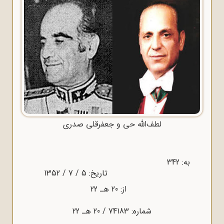
لطف‌الله حی و جعفرقلی صدری
به: 342
تاریخ: 5 / 7 / 1352
از: 20 هـ 22
شماره: 74183 / 20 هـ 22