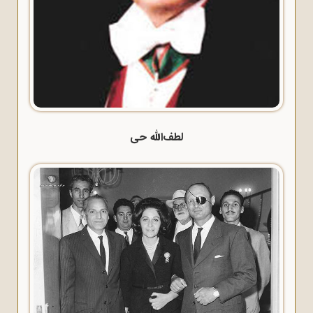
لطف‌الله حی