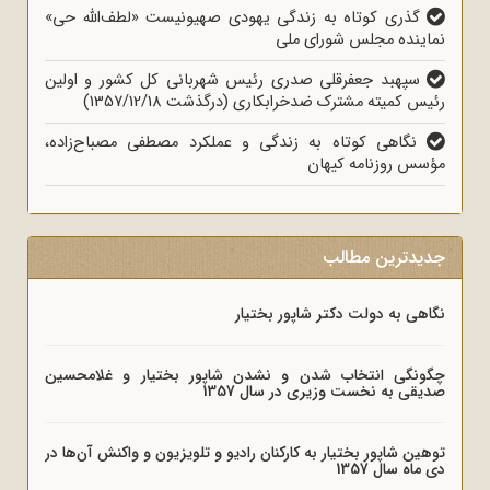
گذری کوتاه به زندگی یهودی صهیونیست «لطف‌الله حی»
نماینده مجلس شورای ملی
سپهبد جعفرقلی صدری رئیس شهربانی کل کشور و اولین
رئیس کمیته مشترک ضدخرابکاری (درگذشت 1357/12/18)
نگاهی کوتاه به زندگی و عملکرد مصطفی مصباح‌زاده،
مؤسس روزنامه کیهان
جدیدترین مطالب
نگاهی به دولت دکتر شاپور بختیار
چگونگی انتخاب شدن و نشدن شاپور بختیار و غلامحسین
صدیقی به نخست وزیری در سال 1357
توهین شاپور بختیار به کارکنان رادیو و تلویزیون و واکنش آن‌ها در
دی ماه سال 1357