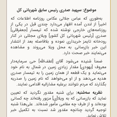
موضوع: سپهبد صدری رئیس سابق شهربانی کل
به‌طوری که عباس جلالی عکاس روزنامه اطلاعات که
اخیراً از لندن آمده اظهار می‌دارد چندی قبل در یکی از
روزنامه‌های خارجی نوشته شده که تیمسار [جعفرقلی]
صدری [رئیس شهربانی کل کشور] ویلای مجللی در کنار
رودخانه تایمز خریداری نموده و بلافاصله بعد از انتشار
این خبر بازرسانی به محل ویلا می‌روند و مشاهده
می‌نمایند خبر صحت دارد.
ضمناً شنیده می‌شود آقای [لطف‌الله] حی سرمایه‌دار
معروف [یهودی] مقدار زیادی زمین در شمال به نام خود
می‌نماید و یک قطعه از همان زمین را به تیمسار صدری
هدیه می‌دهد و از او می‌خواهد که نام زمین را صدریه
بگذارند که مردم نتوانند برعلیه مشارالیه اقدامی ‌نمایند.
نظریه سه‌شنبه:
برای شنبه مقدور نگردید که تعیین
نماید که بازرسانی که به ویلا[ی] مزبور رفته‌اند چه کسانی
بوده‌اند و از طرف چه مقامی مأمور شده‌اند. علی‌هذا شنبه
توجیه گردید چنانچه مقدور شد نسبت به تکمیل خبر
تلاش نماید.