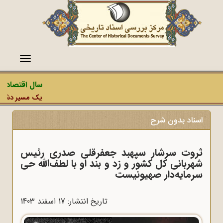
منو
سال اقتصاد مق
یک مسیر دشمن، ع
اسناد بدون شرح
ثروت سرشار سپهبد جعفرقلی صدری رئیس
شهربانی کل کشور و زد و بند او با لطف‌الله حی
سرمایه‌دار صهیونیست
تاریخ انتشار: 17 اسفند 1403