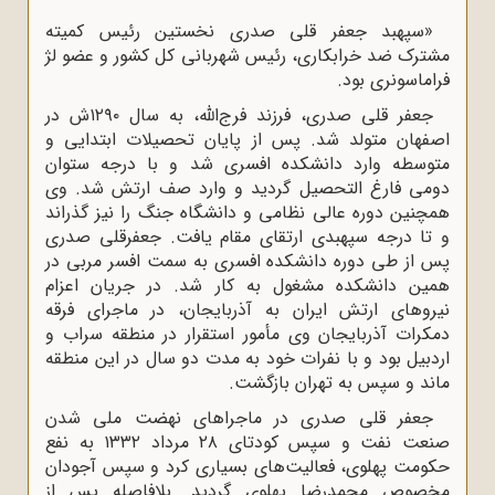
«سپهبد جعفر قلی صدری نخستین رئیس کمیته
مشترک ضد خرابکاری، رئیس شهربانی کل کشور و عضو لژ
فراماسونری بود.
جعفر قلی صدری، فرزند فرج‌الله، به سال ۱۲۹۰ش در
اصفهان متولد شد. پس از پایان تحصیلات ابتدایی و
متوسطه وارد دانشکده افسری شد و با درجه ستوان
دومی فارغ التحصیل گردید و وارد صف ارتش شد. وی
همچنین دوره عالی نظامی و دانشگاه جنگ را نیز گذراند
و تا درجه سپهبدی ارتقای مقام یافت. جعفرقلی صدری
پس از طی دوره دانشکده افسری به سمت افسر مربی در
همین دانشکده مشغول به کار شد. در جریان اعزام
نیروهای ارتش ایران به آذربایجان، در ماجرای فرقه
دمکرات آذربایجان وی مأمور استقرار در منطقه سراب و
اردبیل بود و با نفرات خود به مدت دو سال در این منطقه
ماند و سپس به تهران بازگشت.
جعفر قلی صدری در ماجراهای نهضت ملی شدن
صنعت نفت و سپس کودتای ۲۸ مرداد ۱۳۳۲ به نفع
حکومت پهلوی، فعالیت‌های بسیاری کرد و سپس آجودان
مخصوص محمدرضا پهلوی گردید. بلافاصله پس از