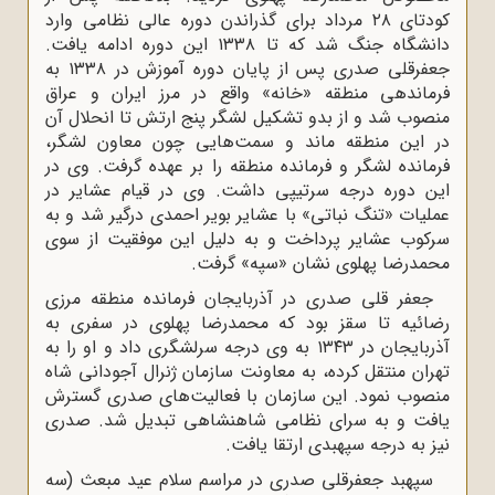
کودتای ۲۸ مرداد برای گذراندن دوره عالی نظامی وارد
دانشگاه جنگ شد که تا ۱۳۳۸ این دوره ادامه یافت.
جعفرقلی صدری پس از پایان دوره آموزش در ۱۳۳۸ به
فرماندهی منطقه «خانه» واقع در مرز ایران و عراق
منصوب شد و از بدو تشکیل لشگر پنج ارتش تا انحلال آن
در این منطقه ماند و سمت‌هایی چون معاون لشگر،
فرمانده لشگر و فرمانده منطقه را بر عهده گرفت. وی در
این دوره درجه سرتیپی داشت. وی در قیام عشایر در
عملیات «تنگ نباتی» با عشایر بویر احمدی درگیر شد و به
سرکوب عشایر پرداخت و به دلیل این موفقیت از سوی
محمدرضا پهلوی نشان «سپه» گرفت.
جعفر قلی صدری در آذربایجان فرمانده منطقه مرزی
رضائیه تا سقز بود که محمدرضا پهلوی در سفری به
آذربایجان در ۱۳۴۳ به وی درجه سرلشگری داد و او را به
تهران منتقل کرده، به معاونت سازمان ژنرال آجودانی شاه
منصوب نمود. این سازمان با فعالیت‌های صدری گسترش
یافت و به سرای نظامی شاهنشاهی تبدیل شد. صدری
نیز به درجه سپهبدی ارتقا یافت.
سپهبد جعفرقلی صدری در مراسم سلام عید مبعث (سه