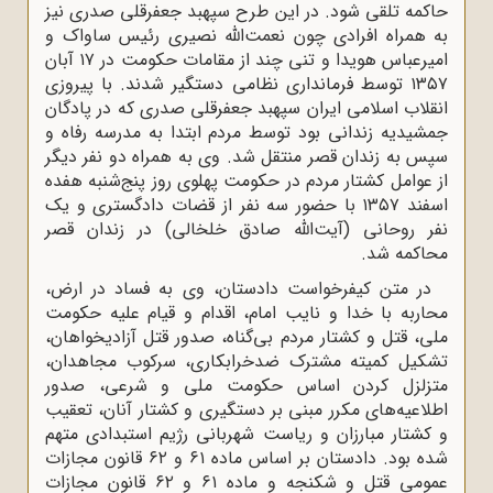
حاکمه تلقی شود. در این طرح سپهبد جعفرقلی صدری نیز
به همراه افرادی چون نعمت‌الله نصیری رئیس ساواک و
امیرعباس هویدا و تنی چند از مقامات حکومت در ۱۷ آبان
۱۳۵۷ توسط فرمانداری نظامی دستگیر شدند. با پیروزی
انقلاب اسلامی ایران سپهبد جعفرقلی صدری که در پادگان
جمشیدیه زندانی بود توسط مردم ابتدا به مدرسه رفاه و
سپس به زندان قصر منتقل شد. وی به همراه دو نفر دیگر
از عوامل کشتار مردم در حکومت پهلوی روز پنج‌شنبه هفده
اسفند ۱۳۵۷ با حضور سه نفر از قضات دادگستری و یک
نفر روحانی (آیت‌الله صادق خلخالی) در زندان قصر
محاکمه شد.
در متن کیفرخواست دادستان، وی به فساد در ارض،
محاربه با خدا و نایب امام، اقدام و قیام علیه حکومت
ملی، قتل و کشتار مردم بی‌گناه، صدور قتل آزادیخواهان،
تشکیل کمیته مشترک ضدخرابکاری، سرکوب مجاهدان،
متزلزل کردن اساس حکومت ملی و شرعی، صدور
اطلاعیه‌های مکرر مبنی بر دستگیری و کشتار آنان، تعقیب
و کشتار مبارزان و ریاست شهربانی رژیم استبدادی متهم
شده بود. دادستان بر اساس ماده ۶۱ و ۶۲ قانون مجازات
عمومی قتل و شکنجه و ماده ۶۱ و ۶۲ قانون مجازات