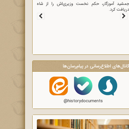
غاز سخنرانی‌های انتقادی و روشنگر وعاظ در لبیک به
یام امام به وعاظ و روحانیون برای روشنگری و
گاه‌سازی در منبرهای ماه رمضان.
انال‌های اطلاع‌رسانی در پیام‌رسان‌ها
@historydocuments