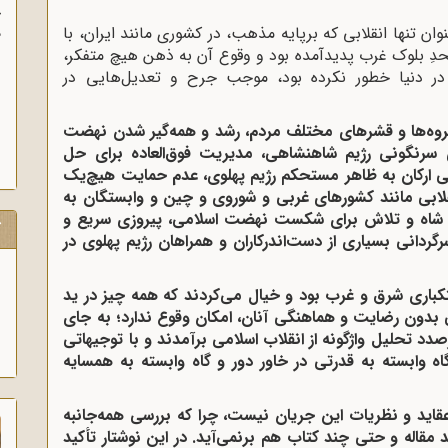
آ
نقلاب اسلامی ایران در بهمن 1357 به عنوان تنها انقلابی که برپایه مذهب، در کشوری مانند ایران، با
پ
آ
تحدِ بلوک غرب پدیدآمده بود و وقوع آن به ذهن هیچ متفکر،
در دنیا خطور نکرده بود، موجب جرح و تعدیل‌هایی در
روه‌ها و قشرهای مختلف مردم، رشد و همه‌گیر شدن نهضت
ای سرنگونی رژیم شاهنشاهی، مدیریت فوق‌العاده برای حل
ارکان به ظاهر مستحکم رژیم پهلوی، عدم حمایت هیچ‌یک
لابی مانند کشورهای غربی و شوروی و چین و وابستگان به
یم شاه و تلاش برای شکست نهضت اسلامی، پیروزی سریع و
ک
ردانی بسیاری از دست‌اندرکاران و همراهان رژیم پهلوی در
کباری شرق و غرب بود و خیال می‌کردند که همه چیز در ید
بدون رضایت و هماهنگی آنان، امکان وقوع ندارد؛ به جای
د تحلیل واژگونه از انقلاب اسلامی برآمدند و با توجیهاتی
اه وابسته به قدرتی در خاور دور و گاه وابسته به همسایه
قاید و نظریات این جریان نیست، چرا که بررسی همه‌جانبه
مقاله و حتی چند کتاب هم بر‌نمی‌آید. در این نوشتار تأکید