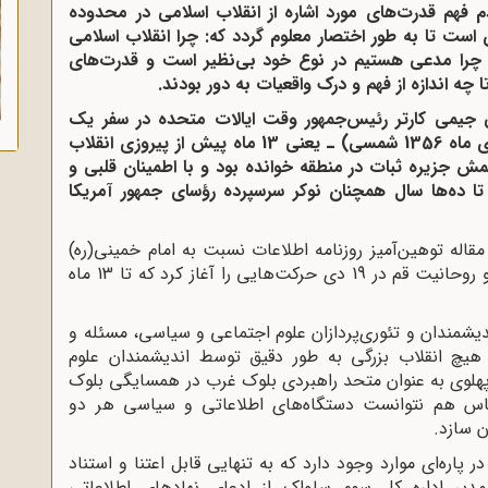
 فهم قدرت‌های مورد اشاره از انقلاب اسلامی در محدوده
است تا به طور اختصار معلوم گردد که: چرا انقلاب اسلامی
و چرا مدعی هستیم در نوع خود بی‌نظیر است و قدرت‌های
 چه اندازه از فهم و درک واقعیات به دور بودند.
 جیمی کارتر رئیس‌جمهور وقت ایالات متحده د
ر سفر یک
میلادی 1978(دی ماه 1356 شمسی) ـ یعنی 13 ماه پیش از پیروزی انقلاب
مش جزیره ثبات در منطقه‌
خوانده بود و با اطمینان قلبی و
تا ده‌ها سال همچنان نوکر سرسپرده رؤسای جمهور آمریکا
مقاله توهین‌آمیز روزنامه اطلاعات نسبت به امام خمینی(ره)
رهبر نهضت اسلامی در 17 دی 1356 و قیام مردم و روحانیت قم در 19 دی حرکت‌هایی را آغاز کرد که تا 13 ماه‌
دیشمندان و تئوری‌پردازان علوم اجتماعی و سیاسی، مسئله و
هیچ انقلاب بزرگی به طور دقیق توسط اندیشمندان علوم
هلوی به عنوان متحد راهبردی بلوک غرب در همسایگی بلوک
س هم نتوانست دستگاه‌های اطلاعاتی و سیاسی هر دو
ن سازد.
 پاره‌ای موارد وجود دارد که به تنهایی قابل اعتنا و استناد
مدیر اداره کل سوم ساواک از ادعای نهادهای اطلاعاتی