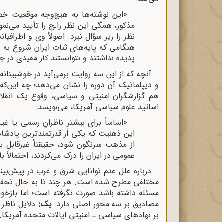
«این نوشته‌ها به هیچ‌وجه موقعیت خطر
مذکور، همگی این نظر رایج را تأیید می‌نمود
نظر را زیر سؤال نبرد. اصولاً وی و اطرافی
هنگامی که پایه‌های ثبات ایران شروع به فر
پدیده نداشتند و نتوانستند کار مفیدی در ج
آنچه که از این سه روایت برمی‌آید در خوشبینان
و دیپلماتیک آن دوره را نشان می‌دهد؛ چه این‌که 
هم گزارشگران امنیتی و سیاسی، وقوع یک انقلاب 
اساتید علوم سیاسی آمریکا، می‌نویسد:
«اساساً برای بیشترِ ناظرانِ رسمی یا 
این ذهنیت که یکی از قدرتمندترین پادشاه
از مذهب سرنگون شود، حقیقتاً غیرقابلِ با
عمومی در ایران را درک می‌کردند، احتمالاً باز
درباره علل عدم توانایی شرق و غرب در پیش‌بینی ب
مختلفی مطرح شده است. هر چند تا به حال تحقی
مسئله داشته باشد صورت نگرفته است؛ اما بازخوا
مصادیق بر سه محور اصلی دارد.
یک:
دلایل ناظر ب
بر نهادهای سیاسی ـ امنیتی ایالات متحده آمریکا.