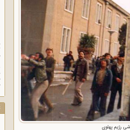
ا
ا
ز
ف
گ
م
د
ه
م
ت
شی رژیم پهلوی