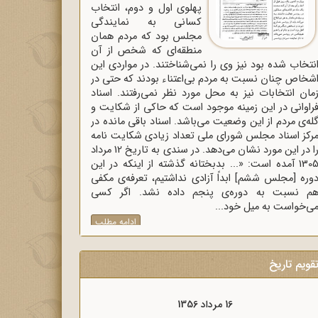
پهلوی اول و دوم، انتخاب
کسانی به نمایندگی
مجلس بود که مردم همان
منطقه‌ای که شخص از آن
نتخاب شده بود نیز وی را نمی‌شناختند. در مواردی این
شخاص چنان نسبت به مردم بی‌اعتناء بودند که حتی در
مان انتخابات نیز به محل مورد نظر نمی‌رفتند. اسناد
راوانی در این زمینه موجود است که حاکی از شکایت و
له‌ی مردم از این وضعیت می‌باشد. اسناد باقی مانده در
رکز اسناد مجلس شورای ملی تعداد زیادی شکایت نامه
را در این مورد نشان می‌دهد. در سندی به تاریخ 12 مرداد
1305 آمده است: «... بدبختانه گذشته از اینکه در این
وره [مجلس ششم] ابداً آزادی نداشتیم، تعرفه‌ی مکفی
م نسبت به دوره‌ی پنجم داده نشد. اگر کسی
ی‌خواست به میل خود...
ادامه مطلب
قویم تاریخ
16 مرداد 1357