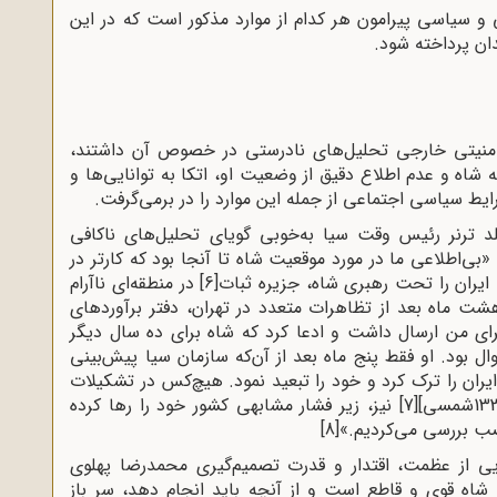
 و سیاسی پیرامون هر کدام از موارد مذکور است که در این
ن پرداخته شود.
امنیتی خارجی تحلیل‌های نادرستی در خصوص آن داشتند،
شاه و عدم اطلاع دقیق از وضعیت او، اتکا به توانایی‌ها و
 سیاسی اجتماعی از جمله این موارد را در برمی‌گرفت.
 ترنر رئیس وقت سیا به‌خوبی گویای تحلیل‌های ناکافی
بی‌اطلاعی ما در مورد موقعیت شاه تا آنجا بود که کارتر در
[6]
در منطقه‌ای ناآرام
هشت ماه بعد از تظاهرات متعدد در تهران، دفتر برآو‌ردهای
رای من ارسال داشت و ادعا کرد که شاه برای ده سال دیگر
 بود. او فقط پنج ماه بعد از آن‌که سازمان سیا پیش‌بینی
ایران را ترک کرد و خود را تبعید نمود. هیچ‌کس در تشکیلات
[7]
نیز، زیر فشار مشابهی کشور خود را رها کرده
صب بررسی می‌کردیم.»
[8]
یی از عظمت، اقتدار و قدرت تصمیم‌گیری محمدرضا پهلوی
 شاه قوی و قاطع است و از آنچه باید انجام دهد، سر باز