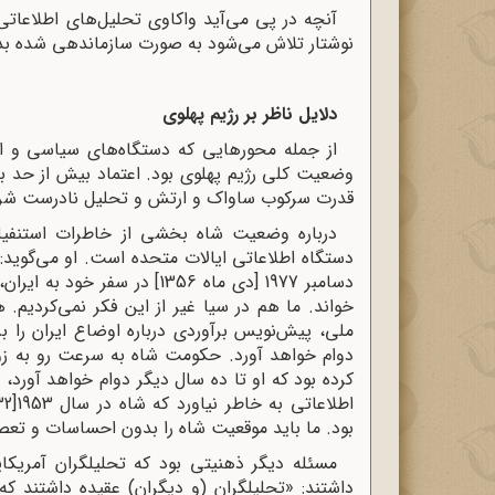
آنچه در پی می‌آید واکاوی تحلیل‌های اطلاعاتی
نوشتار تلاش می‌شود به صورت سازماندهی شده بدا
دلایل ناظر بر رژیم پهلوی
از جمله محورهایی که دستگاه‌های سیاسی و 
وضعیت کلی رژیم پهلوی بود. اعتماد بیش از حد به 
قدرت سرکوب ساواک و ارتش و تحلیل نادرست شرایط
درباره وضعیت شاه بخشی از خاطرات استنفیلد
دستگاه اطلاعاتی ایالات متحده است. او می‌گوید: «
دسامبر 1977 [دی ماه 1356] در سفر خود به ایران، ایران را تحت رهبری شاه، جزیره ثبات
خواند. ما هم در سیا غیر از این فکر نمی‌کردیم. 
ملی، پیش‌نویس برآوردی درباره اوضاع ایران را ب
دوام خواهد آورد. حکومت شاه به سرعت رو به زوال
کرده بود که او تا ده سال دیگر دوام خواهد آورد، 
اطلاعاتی به خاطر نیاورد که شاه در سال 1953[1332شمسی]
بود. ما باید موقعیت شاه را بدون احساسات و تع
مسئله دیگر ذهنیتی بود که تحلیلگران آمریکا
داشتند: «تحلیلگران (و دیگران) عقیده داشتند که