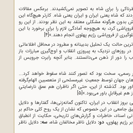
ناکی را برای شاه به تصویر نمی‌کشیدند. برعکس مقالات
ند که شاه یعنی ایران و ایران یعنی شاه. کارتر هیچ‌گاه این
انش بدون هرگونه مشکلی معتقد به این نظر بودند. از این رو
وپاشی کرد، به هیچ‌وجه آمادگی لازم را برای برخورد با این
لوگیری از فروپاشی رژیم پهلوی انجام دهند.»
[4]
ه‌ترین حالت یک تحلیل بدبینانه و مطرود در محافل اطلاعاتی
در روزهای نزدیک به پیروزی انقلاب و اوج‌گیری مبارزات باز
را دور از ذهن می‌دانستند. بنابر آنچه رابرت جرویس از
غیر رسمی، سخت بود که تصور کنند شاه سقوط خواهد کرد...
ان جهان توسط جمعیتِ غیرمسلحی از متعصبینِ الهام‌گرفته
ور بود. گذشته از این، حتی اگر ناظران هم عمقِ نارضایتیِ
 هم غیرقابلِ باور می‌بود.»
[5]
روز انقلاب در ایران، تاکنون گمانه‌زنی‌ها، گفتارها و دلایل
ق جامعی در این خصوص که نشان از یک روح کلی حاکم بر
نی اسناد، خاطرات و گزارش‌های تاریخی، حکایت از انطباق
ر رژیم پهلوی،
دو:
دلایل ناظر مخالفان شاه،
سه:
دلایل ناظر