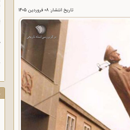
چ
غ
تاریخ انتشار: 08 فروردين 1405
ت
آ
م
ش
ح
ر