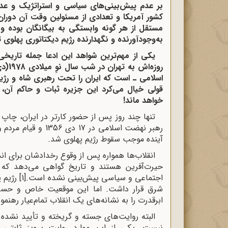
بر عدم پیش‌بینی‌های سیاسی و استراتژیک و عدم
کشور آمریکا و تعدادی از مسئولین وقت آن دوران 
مستقل از هر گونه وابستگی به بیگانگان بوده 
به‌وجودآورنده و نگهدارنده رژیم دیکتاتوری پهلوی تا
یکی از
مهم‌ترین
شواهد این ادعا جمله تاریخی
روزه‌اش به تهران در شب
سال
نوِ
اسلامی ـ است که ایران را تحت رهبری شاه و رژی
قولی خیال می‌کرد این جزیره ثبات و حاکم آن، 
خواهد ماند!
تنها چند روز پس از حضور کارتر در ایران، چاپ 
آینده موجب سقوط رژیم پهلوی شد.
انقلاب‌ها همواره پس از وقوع رخدادشان برای ان
حیرت‌آفرین هستند و تاریخ گواهی می‌دهد که 
اجتماعی و سیاسی پیش‌بینی نشده است.
[1]
رژیم پ
شرق قرار داشت. اما این موقعیت خاص و حسا
ابرقدرت را به نشانه‌های یک انقلاب تمام‌عیار رهنمو
البته روایت‌های جسته و گریخته و تأیید نشده‌ در
نیست. یکی از این موارد روایت پرویز ثابتی 