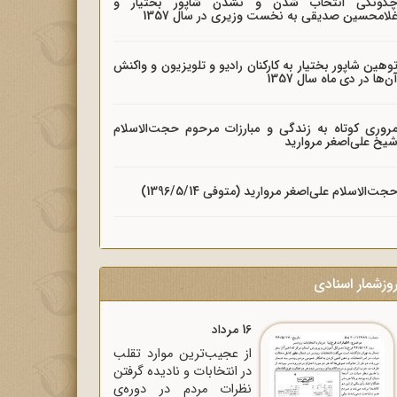
گونگی انتخاب شدن و نشدن شاپور بختیار و
لامحسین صدیقی به نخست وزیری در سال 1357
وهین شاپور بختیار به کارکنان رادیو و تلویزیون و واکنش
ن‌ها در دی ماه سال 1357
روری کوتاه به زندگی و مبارزات مرحوم حجت‌الاسلام
یخ علی‌اصغر مروارید
جت‌الاسلام علی‌اصغر مروارید (متوفی 1396/5/14)
وزشمار اسنادی
16 مرداد
از عجیب‌ترین موارد تقلب
در انتخابات و نادیده گرفتن
نظرات مردم در دوره‌ی