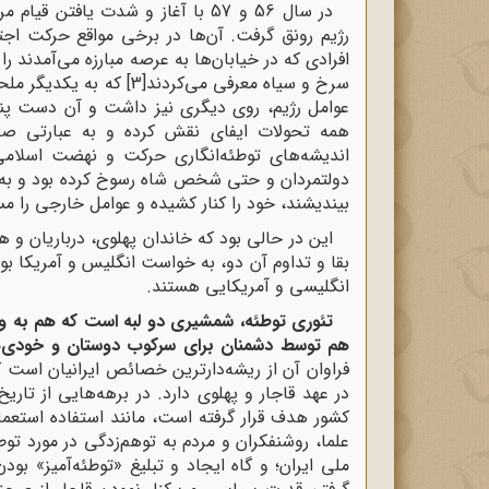
در سال 56 و 57 با آغاز و شدت یاف
رژیم رونق گرفت. آن‌ها در برخی مواقع حرکت اج
افرادی که در خیابان‌ها به عرصه مبارزه می‌آمدند ر
سرخ و سیاه معرفی می‌کردند
[3]
که به یکدیگر ملحق
عوامل رژیم، روی دیگری نیز داشت و آن دست پنها
همه تحولات ایفای نقش کرده و به عبارتی صح
اندیشه‌های توطئه‌انگاری حرکت و نهضت اسلامی 
دولتمردان و حتی شخص شاه رسوخ کرده بود و به جا
بیندیشند، خود را کنار کشیده و عوامل خارجی را م
این در حالی بود که خاندان پهلوی، درباریان و
بقا و تداوم آن دو، به خواست انگلیس و آمریکا بود
انگلیسی و آمریکایی هستند.
تئوری توطئه، شمشیری دو لبه است که هم به وسی
هم توسط دشمنان برای سرکوب دوستان و خودی‌ها 
فراوان آن از ریشه‌دارترین خصائص ایرانیان است که
در عهد قاجار و پهلوی دارد. در برهه‌هایی از تار
کشور هدف قرار گرفته است، مانند استفاده استعمار
علما، روشنفکران و مردم به توهم‌زدگی در مورد توط
ملی ایران؛ و گاه ایجاد و تبلیغ «توطئه‌آمیز» ب