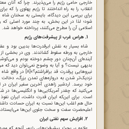
خارجی حامی رژیم را می‌پذیرند. چرا که آنان مع
انقلاب را به راه انداختند تا رژیم پهلوی را که
برای بررسی این دیدگاه، بایستی به سخنان شاه و
شود؛ لذا در این بخش، به چند مورد اصلی که را
اسلامی آن را مطرح می‌کنند، پرداخته خواهد شد.
1. هراس غرب از پیشرفت‌های رژیم
شاه بسیار به نقش ابرقدرت‌ها بدبین بود و عق
خارجی به ورطه سقوط کشاندند. وی در بخشی از آ
آینده‌ای آن‌چنان دور چشم دوخته بودم و می‌کو
بدیهی نیست؟ و آیا به وضوح نمی‌توان دید که من خ
نیروهایی پرقدرت قد برافراشتم؟»
[8]
در واقع شاه 
نزدیک‌تر شدن به دروازه‌های تمدن بزرگ، دخالت 
خود برسد. اردشیر زاهدی آخرین سفیر ایران در 
می‌کنید که چقدر آمریکایی‌ها و انگلیسی‌ها در ش
است. برای این‌که ایران قدرت داشت، ایران نفو
حال هم اغلب این‌ها نسبت به ایران حسادت داشتند
اعلیحضرت سفت و سخت جلوی این‌ها می‌ایستاد، ج
2. افزایش سهم نفتی ایران
علاوه بر بحث پیشرفت‌های رژیم، آنچه که مورد ت