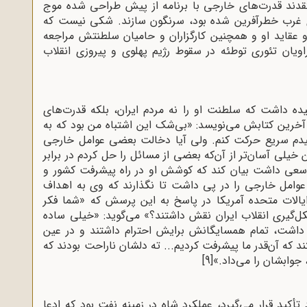
تقدند قدرت‌های خارجی با برنامه از پیش طراحی ‌شده موج
 برای غرب خطرآفرین شده بود، سرنگون سازند. شکی نیست که
 عقاید او و همچنین کارگزاران و حامیان سلطنتش مراجعه
ویان تئوری توطئه در سقوط رژیم پهلوی و پیروزی انقلاب
یده داشت که سلطنت او را نه مردم ایران، بلکه قدرت‌های
خرین کتابش می‌نویسد: «بی‌شک این اشتباه من بود که به
شیدم سریع حرکت کنم. ولی آیا دخالت بعضی عوامل خارجی
یلی آسان‌تر از آن‌که بعضی از مسائل را حل کردم در برابر
سعی داشت بیان کند که کوشش او در راه پیشرفت کشور و
عوامل خارجی را در پی داشت تا نگذارند که وی به اهداف
ایالات متحده آمریکا در پاسخ به این پرسش که «شما فکر
کل‌گیری انقلاب ایران نقش داشتند؟» می‌گوید: «خیلی ساده
ذ داشت، تمام همسایگانش برایش احترام داشتند و در عین
 که آن‌قدر ما پیشرفت کردیم... ته دلشان ناراحت بودند که
وابشان را می‌داد.»
[9]
أکید قرار می‌گیرد، عملکرد شاه در زمینه نفت بود که ادعا