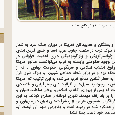
 جیمی کارتر در کاخ سفید
ت
 وابستگان و هم‌پیمانان آمریکا در دوران جنگ سرد به شمار
ده بلوک غرب در منطقه جنوب غرب آسیا و خلیج فارس ایفای
ژئواستراتژیکی و ژئواکونومیکی دارای اهمیت فراوانی در
و
این وجود حکومتی وابسته به غرب می‌توانست منافع آمریکا
آ
وقوع انقلاب اسلامی و سرنگونی حکومت پهلوی ـ که از
قه بود و در برابر اتحاد جماهیر شوروی و بلوک شرق قرار
 خطر افتادن منافع غرب می‌شد؛ به این ترتیب که آمریکا
رس با وجود پتانسیل‌ها و ظرفیت‌های جغرافیایی و اقتصادی
ست که پس از پیروزی انقلاب اسلامی، برخی سلطنت‌طلبان و
 بر باد رفته دیدند، تئوری توطئه را مطرح کردند. به این
گوناگونی همچون هراس از پیشرفت‌های ایران دوره پهلوی و
 عملکرد شاه در زمینه نفت و بالابردن سهم آن توسط او،
مقاصد خود دست پیدا کنند!