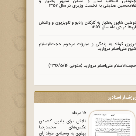
گونگی انتخاب شدن و نشدن شاپور بختیار و
لامحسین صدیقی به نخست وزیری در سال 1357
وهین شاپور بختیار به کارکنان رادیو و تلویزیون و واکنش
ن‌ها در دی ماه سال 1357
روری کوتاه به زندگی و مبارزات مرحوم حجت‌الاسلام
یخ علی‌اصغر مروارید
جت‌الاسلام علی‌اصغر مروارید (متوفی 1396/5/14)
وزشمار اسنادی
15 مرداد
تلاش برای پایین کشیدن
عکس‌های محمدرضا
پهلوی به وسیله‌ی طرفداران