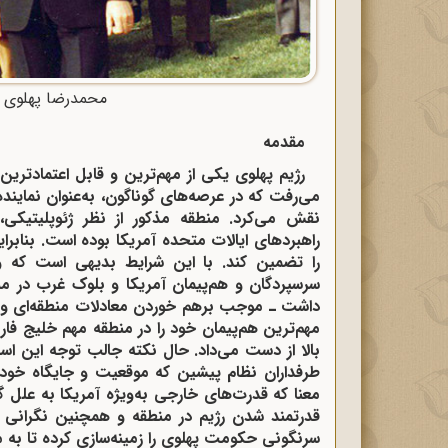
محمدرضا پهلوی و
مقدمه
رژیم پهلوی یکی از مهم‌ترین و قابل اعتمادترین
می‌رفت که در عرصه‌های گوناگون، به‌عنوان نماین
نقش می‌کرد. منطقه مذکور از نظر ژئوپلیتیکی، 
راهبردهای ایالات متحده آمریکا بوده است. بنابر
را تضمین کند. با این شرایط بدیهی است که 
سرسپردگان و هم‌پیمان آمریکا و بلوک غرب در منط
داشت ـ موجب برهم خوردن معادلات منطقه‌ای و به
مهم‌ترین هم‌پیمان خود را در منطقه مهم خلیج فا
بالا از دست می‌داد. حال نکته جالب توجه این ا
طرفداران نظام پیشین که موقعیت و جایگاه خود را
معنا که قدرت‌های خارجی به‌ویژه آمریکا به علل 
قدرتمند شدن رژیم در منطقه و همچنین نگرانی از
سرنگونی حکومت پهلوی را زمینه‌سازی کرده تا به 