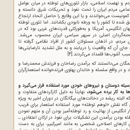
تن قیام مردم و نهضت اسلامی، بازار تئوری‌های توطئه در میان عوامل
تماعی مردم ایران را تحت نفوذ و تحریکات شرق دانسته و
ا کمونیست‌ می‌خواندند و یا این وقایع را حاصل اتحاد ارتجاع
 شده تا کشور را به ورطه نابودی بکشانند. اما تئوری توطئه
ن انگلیس، آمریکا و به‌طورکلی قدرت‌های غربی بود که در
نه‌گردان اصلی در سپهر سیاسی ایران محسوب می‌شد.
مردم، در اذهان مسئولان کشور از افراد نظامی گرفته تا
ی آن که واقعیت را دریابند و به علل تشدید نارضایتی‌ها
سبب آشوب‌ها قلمداد می‌کردند.
[4]
 همگان می‌دانستند که برآمدن رضاخان و فرزندش محمدرضا و
 و در واقع سلسله و خاندان پهلوی فرزندخوانده استعمارگران
له دوستان و نیروهای خودی مورد استفاده قرار می‌گیرد و
به کار برده می‌شود،
نهایتاً به دلیل کارکردهای متفاوت و
 البته ریشه در دخالت‌های بیگانگان در دوران اخیر به ‌ویژه
یخ گاه نقش «توهم توطئه» مورد استفاده استعمار برای فریب
 انگلیس از بهائیت و رد توطئه‌آمیز بودن آن و متهم نمودن
ئه بودن برآمدن این تشکیلات برای نفوذ در ارکان اعتقادی ـ
ودن کارهای اصلاحی شخصی به مانند امیرکبیر، برای به دست