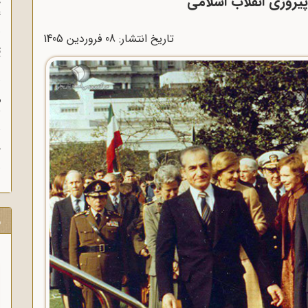
یروزی انقلاب اسلامی
چ
غ
تاریخ انتشار: 08 فروردين 1405
ت
آ
م
ش
ح
ر