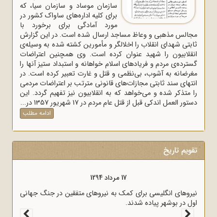
سازمان موساد و سازمان سیا، که
برای کلیه اداره‌های ساواک‌ کشور در
مورد آمادگی برای برخورد با
مجالس مذهبی و وعاظ مساجد ارسال شده است. در این گزارش
ثابتی شهدای انقلاب را اخلالگر و مأمورین کشته شده به وسیله‌ی
انقلابیون را شهید عنوان کرده است. وی همچنین اعتراضات
گسترده‌ی مردم و فریادهای اسلام خواهانه و استبداد ستیز آنها را
مغرضانه به آشوب، بی‌نظمی و قتل و غارت تعبیر کرده است. در
انتهای سند ثابتی مجازات‌های قانونی مترتب بر اعتراضات مردمی
را متذکر شده و می‌خواهد که به انقلابیون نیز تفهیم گردد. این
دستور العمل اندکی قبل از قتل عام مردم در 17 شهریور 1357 در...
ادامه مطلب
تقویم تاریخ
17 مرداد 1298
قرارداد 1919 که عملاً ایران را مستعمره انگلستان می‌کرد، به وسیله
وثوق‌الدوله با انگلیسی‌ها امضا شد.