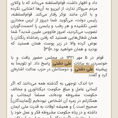
داد و اظهار داشت: قوام‌السلطنه می‌داند که با وکلای
مردم سروکار ندارد، از این‌رو به آن‌ها اعتنایی نکرده
و با آنان مانند نوکر رفتار می‌کند. قوام‌السلطنه،
رئیس دولت، می‌گوید: شما دیروز از ترس مختاری
نفس نکشیده و هر رطب و یابسی را احسنت‌گویان
تصویب می‌کردید، امروز طاووس علیین شدید؟ شما
همان شغال‌هایی هستید که رفتن رضاشاه رنگتان را
عوض کرده والا در زیر پوست همان هستید که
بودید و همان خواهید بود.»
[31]
قوام در ۵ مهر ۱۳۲۱ در مجلس حضور یافت و با
خونسردی به بیانات
علی دشتی
پاسخ داد. او تلویحاً به
پیشینه
علی دشتی
و دوستانش در حزب عدالت اشاره‌ای
کرد و گفت:
«با اندک توجهی به گذشته همه می‌دانند که اگر
کسانی عامل و مبلغ حکومت دیکتاتوری و مخالف
حکومت مشروطه بوده‌اند، مسلماً اینجانب و
همکارانم در زمره آن اشخاص نبوده‌ایم ([نمایندگان:]
صحیح است.) و همیشه اوقات به قدرت ملی ایمان
داشته و در پناه حکومت مشروطه فکر و عمل خود را