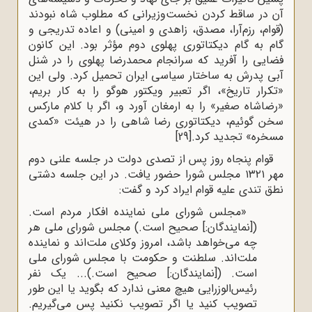
آن در ساقط کردن نخست‌وزیرانی که مطلوب شاه نبودند
(قوام، رزم‌آرا، مصدق، زاهدی و امینی) و اعاده تدریجی و
گام به گام دیکتاتوری پهلوی دوم مؤثر بود. این کانون
فضایی را آفرید که سرانجام محمدرضا پهلوی را در شنل
آبی پدرش به ساختار سیاسی ایران تحمیل کرد. ولی این
«تکرار تاریخ»، اگر تعبیر ویکتور هوگو را به کار بریم،
«رضاشاه صغیر» را به ارمغان آورد و، اگر با کلام مارکس
سخن گوئیم، دیکتاتوری رضا شاهی را در هیئت «کمدی
مسخره» تجدید کرد.
[29]
قوام پنجاه روز پس از تصدی دولت در جلسه علنی دوم
مهر ۱۳۲۱ مجلس شورا حضور یافت. در این جلسه دشتی
نطق تندی علیه قوام ایراد کرد و گفت:
«مجلس شورای ملی نماینده افکار مردم است.
([نمایندگان:] صحیح است.) مجلس شورای ملی هر
چه می‌خواهد باشد، امروز وکلای ملت‌اند و نماینده
ملت‌اند. سلطنت و حکومت با مجلس شورای ملی
است. ([نمایندگان:] صحیح است.)... یک نفر
رئیس‌الوزرایی هیچ معنی ندارد که بگوید یا این طور
تصویب کنید یا اگر تصویب نکنید پس می‌گیریم.