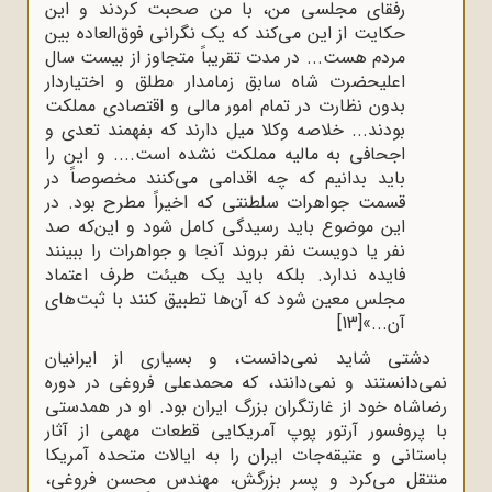
رفقای مجلسی من، با من صحبت کردند و این
حکایت از این می‌کند که یک نگرانی فوق‌العاده بین
مردم هست... در مدت تقریباً متجاوز از بیست سال
اعلیحضرت شاه سابق زمامدار مطلق و اختیاردار
بدون نظارت در تمام امور مالی و اقتصادی مملکت
بودند... خلاصه وکلا میل دارند که بفهمند تعدی و
اجحافی به مالیه مملکت نشده است.... و این را
باید بدانیم که چه اقدامی می‌کنند مخصوصاً در
قسمت جواهرات سلطنتی که اخیراً مطرح بود. در
این موضوع باید رسیدگی کامل شود و این‌که صد
نفر یا دویست نفر بروند آنجا و جواهرات را ببینند
فایده ندارد. بلکه باید یک هیئت طرف اعتماد
مجلس معین شود که آن‌ها تطبیق کنند با ثبت‌های
آن...»
[13]
دشتی شاید نمی‌دانست، و بسیاری از ایرانیان
نمی‌دانستند و نمی‌دانند، که محمدعلی فروغی در دوره
رضاشاه خود از غارتگران بزرگ ایران بود. او در همدستی
با پروفسور آرتور پوپ آمریکایی قطعات مهمی از آثار
باستانی و عتیقه‌جات ایران را به ایالات متحده آمریکا
منتقل می‌کرد و پسر بزرگش، مهندس محسن فروغی،