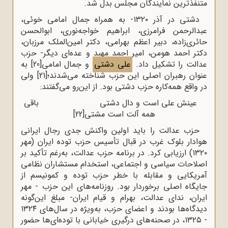
متنفذترین نمایندگان مجلس بدل شد.
دشتی در آذر ۱۳۲۰- به همراه جمال امامی خوئی،
عبدالرحمن فرامرزی، ابراهیم خواجه‌نوری، ابوالحسن
حائری‌زاده، دبیر اعظم بهرامی، دکتر امین‌الملک مرزبان،
دکتر احمد هومن، امیر احمد مهبد و عده‌ای دیگر- حزب
عدالت را تشکیل داد.
علی دشتی
و جمال امامی
[20]
به
عنوان رهبران اصلی این حزب شناخته می‌شدند؛
[21]
ولی
در واقع همه‌کاره حزب دشتی بود. از این‌رو می‌گفتند:
عینش علی است و دال دشتی باقی
همه آلت است مشتی
[22]
حزب عدالت را باید اولین واکنش جدی رجال ایرانی
هوادار بلوک غرب در قبال تأسیس حزب توده ایران (مهر
۱۳۲۰) ارزیابی کرد. در برنامه حزب عدالت، به‌رغم تأکید بر
اصلاحات سیاسی و اجتماعی، استخدام مستشاران نظامی
آمریکایی و مقابله با خطر حزب توده و کمونیسم از
جایگاه اصلی برخوردار بود. روزنامه‌های این حزب - مهر
ایران، ندای عدالت، بهرام و قیام ایران- مبلغ این‌گونه
دیدگاه‌ها بودند و اعضای حزب، به‌ویژه در سال‌های ۱۳۲۴
- ۱۳۲۵، در صحنه‌های درگیری خیابانی با توده‌ای‌ها حضور