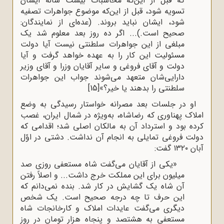
که قبل از این‌که محاسبات بیست ساله ایشان
تسویه شود، قبل از این‌که موضوع جواهرات تصفیه
شود، ایشان نباید بروند. (عده‌ای از نمایندگان:
صحیح است.)... اگر ده روز بعد معلوم شد یک
مبلغی از این جواهرات سلطنتی نیست آیا دولت
مسئولیت این کار را به عهده خواهد گرفت و آیا
دولت و آقای فروغی و سایر آقایان وزرا و آقای وزیر
دارایی‌شان متعهد می‌شوند جواب این جواهرات
سلطنتی را بدهند یا خیر؟»
[15]
او در جلسات بعد مصرانه خواستار رسیدگی به وضع
املاک پهناوری که رضاشاه، به‌ویژه در شمال ایران، غصب
کرده بود و استرداد آن به مالکان اصلی شد؛ اقدامی که
دولت فروغی تمایلی به انجام آن نداشت. دشتی در اوّل
آبان ۱۳۲۰ گفت:
«یکی از آقایان می‌گفت شاه مستعفی روزی صد
میلیون برای این مملکت خرج داشت... و اصلاً رفتن
آن شاه یک گشایش در کار شد. بنده نمی‌دانم که
این حرف تا چه درجه صحیح است. یک شخص
دیگری می‌گفت عایدات املاک و کارخانجات شاه
مستعفی به هشتصد و پنجاه هزار تومان در روز