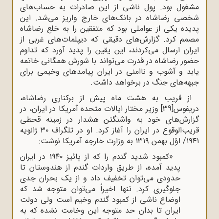
مشغول بود. پول ناشی از این صادرات به حساب‌های
شخصی رضاشاه در بانک‌های خارج واریز می‌شد. این
پدیده یکی از عواملی بود که متفقین را به خلع رضاشاه
مصمم کرد. گزارش‌های دقیقی که دیپلمات‌های غربی از
ایران ارسال می‌کردند، این یقین را پدید آورد که تداوم
حضور رضاشاه در قدرت می‌تواند با شورش همگانی خاتمه
یابد و آشوب و ناامنی در ایران پیامدهای وخیمی برای
جبهه‌های جنگ در برخواهد داشت.
از قریب به هشت ماه پیش از برکناری رضاشاه،
دریفوس
[39]
وزیر مختار ایالات متحده آمریکا در ایران، در
گزارش‌های خود به واشنگتن هشدار در زمینه قحطی
قریب‌الوقوع در ایران را آغاز کرد. او در تلگراف ۳۰ ژانویه
۱۹۴۱/ اوّل بهمن ۱۳۱۹ به وزارت خارجه آمریکا نوشت:
«کمبود شدید گندم را که از پائیز ۱۹۴۰ در ایران
پدید آمده، از طریق واردات گندم از هندوستان تا
حدودی می‌توان تخفیف داد و از یک بحران جدی
جلوگیری کرد. تنها اخیراً می‌توان متوجه شد که
اوضاع ناشی از کمبود گندم وخیم است ولی دولت
ایران تا بدان حد متوجه این وخامت نشده که به