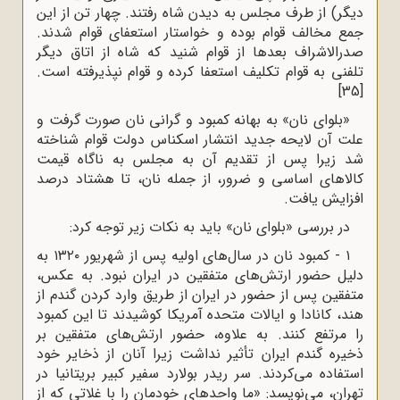
دیگر) از طرف مجلس به دیدن شاه رفتند. چهار تن از این
جمع مخالف قوام بوده و خواستار استعفای قوام شدند.
صدرالاشراف بعدها از قوام شنید که شاه از اتاق دیگر
تلفنی به قوام تکلیف استعفا کرده و قوام نپذیرفته است.
[35]
«بلوای نان» به بهانه کمبود و گرانی نان صورت گرفت و
علت آن لایحه جدید انتشار اسکناس دولت قوام شناخته
شد زیرا پس از تقدیم آن به مجلس به ناگاه قیمت
کالاهای اساسی و ضرور، از جمله نان، تا هشتاد درصد
افزایش یافت.
در بررسی «بلوای نان» باید به نکات زیر توجه کرد:
۱ - کمبود نان در سال‌های اولیه پس از شهریور ۱۳۲۰ به
دلیل حضور ارتش‌های متفقین در ایران نبود. به عکس،
متفقین پس از حضور در ایران از طریق وارد کردن گندم از
هند، کانادا و ایالات متحده آمریکا کوشیدند تا این کمبود
را مرتفع کنند. به علاوه، حضور ارتش‌های متفقین بر
ذخیره گندم ایران تأثیر نداشت زیرا آنان از ذخایر خود
استفاده می‌کردند. سر ریدر بولارد سفیر کبیر بریتانیا در
تهران، می‌نویسد: «ما واحدهای خودمان را با غلاتی که از