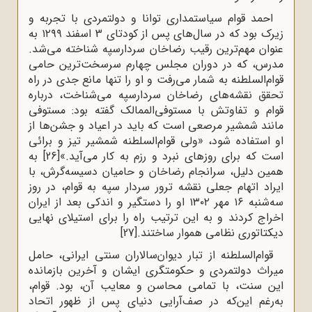
احمد قوام سیاستمداری توانا و دولتمردی با تجربه و
زیرک بود که در سال‌های پس از کودتای 3 اسفند ۱۲۹۹ به
عنوان مهم‌ترین رقیب رضاخان سردارسپه شناخته می‌شد.
مدرس، که در دوران مجلس چهارم سرسخت‌ترین حامی
قوام‌السلطنه به شمار می‌رفت و او را تنها مانع جدی در راه
تحقق نقشه‌های رضاخان سردارسپه می‌شناخت، درباره
قوام و تفاوتش با مستوفی‌الممالک گفته بود: مستوفی
مانند شمشیر مرصعی است که باید در اعیاد و جشن‌ها از
او استفاده شود، «ولی قوام‌السلطنه شمشیر تیز و برائی
است که برای روزهای نبرد و رزم به کار می‌آید.»
[26]
به
همین دلیل، سرانجام رضاخان و حامیان دسیسه‌گرش، با
ایراد اتهام جعلی نقشه ترور سردار سپه به قوام، در روز
سه‌شنبه ۱۶ مهر ۱۳۰۲ او را دستگیر و اندکی بعد از ایران
اخراج کردند و به این ترتیب راه را برای استیلای نهایی
دیکتاتوری نظامی هموار ساختند.
[27]
قوام‌السلطنه از تبار دیوان‌سالاران سنتی ایرانی، حامل
میراث دولتمردی و حکومتگری ایشان و آخرین بازمانده
این سنت، با تمامی محاسن و معایب آن، بود. قوام،
به‌رغم این‌که در صف‌آرایی دنیای پس از ظهور اتحاد