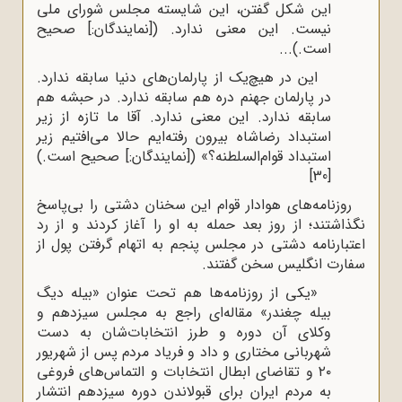
این شکل گفتن، این شایسته مجلس شورای ملی
نیست. این معنی ندارد. ([نمایندگان:] صحیح
است.)...
این در هیچ‌یک از پارلمان‌های دنیا سابقه ندارد.
در پارلمان جهنم دره هم سابقه ندارد. در حبشه هم
سابقه ندارد. این معنی ندارد. آقا ما تازه از زیر
استبداد رضاشاه بیرون رفته‌ایم حالا می‌افتیم زیر
استبداد قوام‌السلطنه؟» ([نمایندگان:] صحیح است.)
[30]
روزنامه‌های هوادار قوام این سخنان دشتی را بی‌پاسخ
نگذاشتند؛ از روز بعد حمله به او را آغاز کردند و از رد
اعتبارنامه دشتی در مجلس پنجم به اتهام گرفتن پول از
سفارت انگلیس سخن گفتند.
«یکی از روزنامه‌ها هم تحت عنوان «بیله دیگ
بیله چغندر» مقاله‌ای راجع به مجلس سیزدهم و
وکلای آن دوره و طرز انتخابات‌شان به دست
شهربانی مختاری و داد و فریاد مردم پس از شهریور
۲۰ و تقاضای ابطال انتخابات و التماس‌های فروغی
به مردم ایران برای قبولاندن دوره سیزدهم انتشار