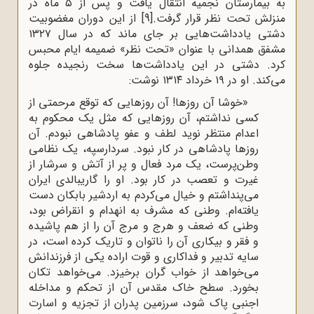
به بیمارستان نجمیه انتقال یافت و پس از ۵ ماه در
منزلش تحت نظر قرار گرفت.
[9]
از این دوران مغضوبیت
دشتی یادداشت‌هایی بر جای ماند که در سال ۱۳۲۷
مشفق همدانی با عنوان «تحت نظر» ضمیمه ایام محبس
کرد. دشتی در این یادداشت‌ها سخت رنجیده جلوه
می‌کند. او در ۱۹ خرداد ۱۳۱۴ نوشت:
«خوشا آن روزها! آن روزهایی که توقع مرحمتی از
کسی نداشتم، آن روزهایی که مثل یک محکوم به
اعدام منتظر نوید لطف و عفو پادشاهی نبودم. آن
روزها پادشاهی در کار نبود. سردارسپه، یک نظامی
وطن‌پرست، یک مرد فعال و پر از آتش و سرشار از
غیرت و تعصب در کار بود. او را گاریبالدی ایران
می‌پنداشتم و خیال می‌کردم به اردشیر بابکان دست
یافته‌ام. وطنی که مشرف به انهدام و انقراض بود،
وطنی که ضعف و هرج و مرج آن را از هم پاشیده
و فقر و بیکاری آن را ناتوان و تاریک کرده است، در
سایه تدبیر و فداکاری و قوت اراده یکی از فرزندانش
می‌خواهد از خواب گران برخیزد. می‌خواهد تکان
بخورد. سطح خاک مقدس آن از تحکم و مداخله
اجنبی پاک شود، سرزمین پدران از تجزیه و اسارت