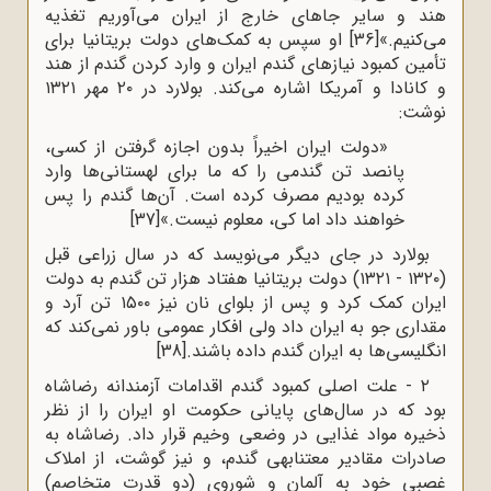
هند و سایر جاهای خارج از ایران می‌آوریم تغذیه
می‌کنیم.»
[36]
او سپس به کمک‌های دولت بریتانیا برای
تأمین کمبود نیازهای گندم ایران و وارد کردن گندم از هند
و کانادا و آمریکا اشاره می‌کند. بولارد در ۲۰ مهر ۱۳۲۱
نوشت:
«دولت ایران اخیراً بدون اجازه گرفتن از کسی،
پانصد تن گندمی را که ما برای لهستانی‌ها وارد
کرده بودیم مصرف کرده است. آن‌ها گندم را پس
خواهند داد اما کی، معلوم نیست.»
[37]
بولارد در جای دیگر می‌نویسد که در سال زراعی قبل
(۱۳۲۰ - ۱۳۲۱) دولت بریتانیا هفتاد هزار تن گندم به دولت
ایران کمک کرد و پس از بلوای نان نیز ۱۵۰۰ تن آرد و
مقداری جو به ایران داد ولی افکار عمومی باور نمی‌کند که
انگلیسی‌ها به ایران گندم داده باشند.
[38]
۲ - علت اصلی کمبود گندم اقدامات آزمندانه رضاشاه
بود که در سال‌های پایانی حکومت او ایران را از نظر
ذخیره مواد غذایی در وضعی وخیم قرار داد. رضاشاه به
صادرات مقادیر معتنابهی گندم، و نیز گوشت، از املاک
غصبی خود به آلمان و شوروی (دو قدرت متخاصم)