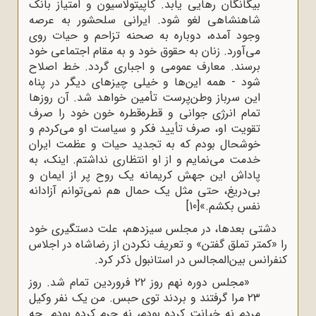
بیگانگان رهایی یابد. کاپیتولاسیون و امتیاز بانک
شاهنشاهی لغو شود. ایرانی سلحشور به عرصه
وجود آمده، دوباره به صحنه تزاحم و حیات روی
می‌آورد. زنان به حقوق خود و به مقام اجتماعی خود
برسند. معارف عمومی و اجباری گردد. خط اصلاح
شود - همه این‌ها و خیلی چیزهای دیگر در پناه
این سرباز وطن‌پرست تأمین خواهد شد. آن روزها
تمام انرژی جوانی و قطره‌قطره خون خود را صرف
تقویت او، صرف تأیید فکر و سیاست او می‌کردم و
خوشحال بودم که به تجدید حیات و عظمت ایران
خدمت می‌نمایم و از او انتظاری نداشتم. اینک، به
پاداش این جهش کریمانه یک روح پر از ایمان و
بی‌دریغ، حتی مثل یک حمال هم نمی‌توانم آزادانه
نفس بکشم.»
[10]
دشتی بعدها، در مجلس سیزدهم، علت دستگیری خود
را «کمتر تملق گفتن» و تعریف نکردن از رضاشاه در اجلاس
کنفرانس بین‌المجالس در استانبول ذکر کرد.
«مجلس دوره نهم روز ۲۲ فروردین تمام شد. روز
۲۳ مرا گرفتند و بردند توی حبس. من یک نفر وکیل
مردم نه خیانت کرده بودم، نه جرم کرده بودم. چه