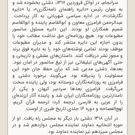
سرانجام، در اوائل فروردین ۱۳۱۷، دشتی بخشوده شد و
به عنوان رئیس «دایره راهنمای نامه‌نگاری»، یا «دایره
نگارشات»، در اداره سیاسی شهربانی به کار پرداخت.
عبدالرحمن فرامرزی معاون و ابوالقاسم پاینده و ابوالقاسم
شمیم همکاران او بودند. این دایره مسئول سانسور
مطبوعات بود. هیچ روزنامه‌ای حق نداشت مطالب خود را
بدون اجازه این دایره منتشر کند و مدیران مطبوعات
موظف بودند تمامی نوشته‌های خود را به دایره فوق برند
و مجوز نشر دریافت کنند. داستان‌های عشقی و تاریخی و
حتی آگهی‌های تبلیغاتی نیز از تیغ سانسور در امان نبود.
بعدها، دشتی مدعی شد که برای حفظ جان خود این
مسئولیت را پذیرفته بود. می‌گویند برخورد دشتی و
فرامرزی به روزنامه‌نگاران دوستانه بود، ولی پاینده سخت
می‌گرفت. فرامرزی بعدها سردبیر کیهان و یکی از
نامدارترین روزنامه‌نگاران ایران شد و پاینده آثار ارزنده‌ای
را از عربی به فارسی ترجمه کرد؛ ترجمه قرآن کریم،
نهج‌الفصاحه و دوره ۱۶ جلدی تاریخ طبری از اوست.
در آبان ۱۳۱۸ دشتی بار دیگر به مجلس راه یافت. او از
حوزه انتخابیه دماوند نماینده مجلس دوازدهم شد و در
مجلس سیزدهم نیز نماینده دماوند بود.