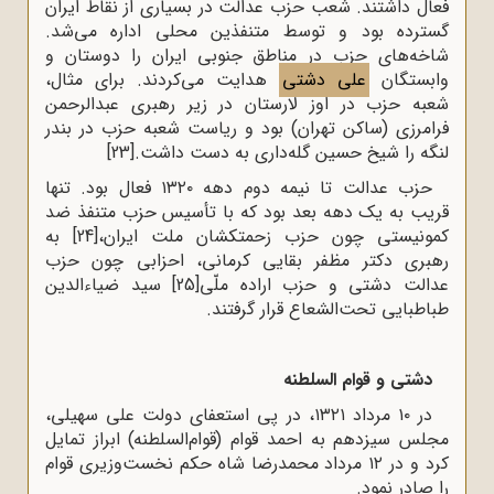
فعال داشتند. شعب حزب عدالت در بسیاری از نقاط ایران
گسترده بود و توسط متنفذین محلی اداره می‌شد.
شاخه‌های حزب در مناطق جنوبی ایران را دوستان و
وابستگان
علی دشتی
هدایت می‌کردند. برای مثال،
شعبه حزب در اوز لارستان در زیر رهبری عبدالرحمن
فرامرزی (ساکن تهران) بود و ریاست شعبه حزب در بندر
لنگه را شیخ حسین گله‌داری به دست داشت.
[23]
حزب عدالت تا نیمه دوم دهه ۱۳۲۰ فعال بود. تنها
قریب به یک دهه بعد بود که با تأسیس حزب متنفذ ضد
کمونیستی چون حزب زحمتکشان ملت ایران،
[24]
به
رهبری دکتر مظفر بقایی کرمانی، احزابی چون حزب
عدالت دشتی و حزب اراده ملّی
[25]
سید ضیاءالدین
طباطبایی تحت‌الشعاع قرار گرفتند.
دشتی و قوام السلطنه
در ۱۰ مرداد ۱۳۲۱، در پی استعفای دولت علی سهیلی،
مجلس سیزدهم به احمد قوام (قوام‌السلطنه) ابراز تمایل
کرد و در ۱۲ مرداد محمدرضا شاه حکم نخست‌وزیری قوام
را صادر نمود.