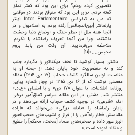
تقصیری کرده بودم؟ برای این بود که کمتر تملق
گفته بودم. برای این بود که متوقع بودند در موقعی
که من به کنفرانس Inter Parlementaire اینتر
پارلمانتر [بین‌المجالس] رفته بودم به اسلامبول و در
آنجا همه ملل از خطر جنگ و اوضاع دنیا وحشت
داشتند، چرا من آنجا تعریف رضاشاه را نکردم.
ملاحظه می‌فرمایید. آن وقت من باید بروم
محبس....»
[11]
دشتی بسیار کوشید تا لطف دیکتاتور را دگرباره جلب
کند و به مغضوبیت خود پایان دهد. از جمله او به
مناسبت اولین سالگرد کشف حجاب (۱۷ دی ۱۳۱۴) مقاله
مفصلی نوشت که از ۱۶ دی ۱۳۱۵ در چهار شماره پیاپی
روزنامه اطلاعات، با عنوان «۱۷ دی» و با امضای «ع.د.»
منتشر شد. دشتی در این مقاله سراسر تملق‌آمیز برخی
ادله «شرعی» در توجیه کشف حجاب ارائه می‌دهد و در
پایان رضاشاه را «نابغه بزرگی» می‌خواند که «اراده
مقدسش قطار راه‌آهن را از فراز و نشیب‌های صعب‌العبور
البرز عبور داده و صخره‌های صماء [سخت، محکم] را مطیع
و منقاد نموده است.»