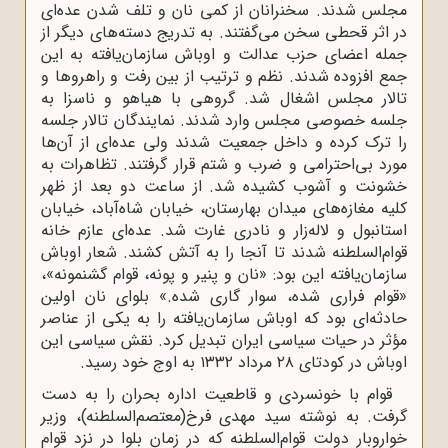
مجلس شدند. سخنرانان از کمی نان و تلف شدن عده‌ای
در اثر قحطی سخن می‌گفتند. به تدریج دسته‌های دیگر از
جمله اعضای حزب عدالت و اوباش سازمان‌یافته به این
جمع افزوده شدند. نظم و ترتیب از بین رفت و راهروها و
تالار مجلس اشغال شد. گروهی با هیاهو و ناسزا به
جلسه خصوصی مجلس وارد شدند. نمایندگان تالار جلسه
را ترک کرده و داخل جمعیت شدند ولی عده‌ای از آن‌ها
مورد بی‌احترامی و ضرب و شتم قرار گرفتند. تظاهرات به
خشونت و آشوب کشیده شد. از ساعت دو بعد از ظهر
کلیه مغازه‌های میدان بهارستان، خیابان شاه‌آباد، خیابان
استانبول و لاله‌زار و نادری غارت شد. عده‌ای عازم خانه
قوام‌السلطنه شدند تا آنجا را به آتش کشند. شعار اوباش
سازمان‌یافته این بود: «نان و پنیر و پونه، قوام گشنمونه»،
«قوام فراری شده، سوار گاری شده.» بلوای نان اولین
حادثه‌ای بود که اوباش سازمان‌یافته را به یکی از عناصر
مؤثر در حیات سیاسی ایران تبدیل کرد. نقش سیاسی این
اوباش در کودتای ۲۸ مرداد ۱۳۳۲ به اوج خود رسید.
قوام با خونسردی و قاطعیت اداره بحران را به دست
گرفت. به نوشته سید مهدی فرخ(معتصم‌السلطنه)، وزیر
خواروبار دولت قوام‌السلطنه که در زمان بلوا در نزد قوام