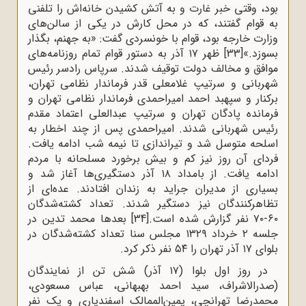
بود، وقتی خبر غارت و به آتش کشیدن خانه‌اش را تلفنی
به قوام گفتند، که در محل کارش در یکی از سالن‌های
وزارت خارجه بود، قوام با خونسردی گفت: «به جهنم، بگذار
بسوزد.»
[33]
ظهر ۱۷ آذر به دستور قوام تمام روزنامه‌های
موافق و مخالف دولت توقیف شدند. سرپاس رادسر رئیس
شهربانی و سرتیپ غلامعلی قدر فرماندار نظامی تهران،
برکنار و سپهبد احمد امیراحمدی فرماندار نظامی تهران و
فرمانده پادگان تهران و سرتیپ عبدالعلی اعتماد مقدم
رئیس شهربانی شدند. امیراحمدی پس از چند اخطار به
اسلحه متوسل شد و تیراندازی تا نیمه شب ادامه یافت.
فردای آن روز نیز کم و بیش برخورد مسلحانه با مردم
ادامه یافت. از بامداد ۱۸ آذر دستگیری‌ها آغاز شد و
بسیاری از مدیران جراید به زندان افتادند. عده‌ای از
تظاهرکنندگان نیز دستگیر شدند. تعداد کشته‌شدگان
۶۰-۷۰ نفر گزارش شده است.
[34]
بعدها محمد تدین در
جلسه ۲ خرداد ۱۳۲۹ مجلس سنا تعداد کشته‌شدگان در
بلوای ۱۷ آذر تهران را ۵۴ نفر ذکر کرد.
در روز اول بلوا (۱۷ آذر) شش تن از نمایندگان
(صدرالاشراف، سید احمد بهبهانی، عباس مسعودی،
محمدرضا تهرانچی، یمین‌الممالک اسفندیاری و یک نفر