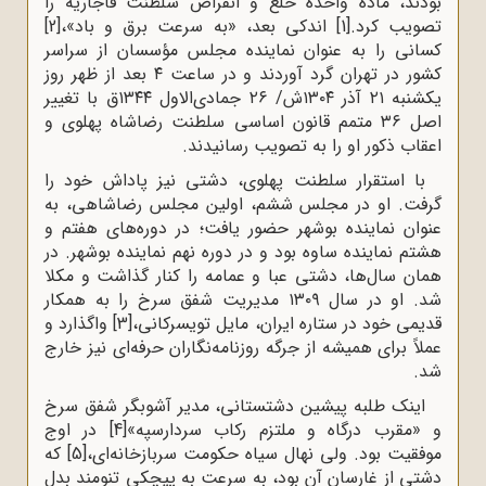
بودند، ماده واحده خلع و انقراض سلطنت قاجاریه را
تصویب کرد.
[1]
اندکی بعد، «به سرعت برق و باد»،
[2]
کسانی را به عنوان نماینده مجلس مؤسسان از سراسر
کشور در تهران گرد آوردند و در ساعت ۴ بعد از ظهر روز
یکشنبه ۲۱ آذر ۱۳۰۴ش/ ۲۶ جمادی‌الاول ۱۳۴۴ق با تغییر
اصل ۳۶ متمم قانون اساسی سلطنت رضاشاه پهلوی و
اعقاب ذکور او را به تصویب رسانیدند.
با استقرار سلطنت پهلوی، دشتی نیز پاداش خود را
گرفت. او در مجلس ششم، اولین مجلس رضاشاهی، به
عنوان نماینده بوشهر حضور یافت؛ در دوره‌های هفتم و
هشتم نماینده ساوه بود و در دوره نهم نماینده بوشهر. در
همان سال‌ها، دشتی عبا و عمامه را کنار گذاشت و مکلا
شد. او در سال ۱۳۰۹ مدیریت شفق سرخ را به همکار
قدیمی خود در ستاره ایران، مایل تویسرکانی،
[3]
واگذارد و
عملاً برای همیشه از جرگه روزنامه‌نگاران حرفه‌ای نیز خارج
شد.
اینک طلبه پیشین دشتستانی، مدیر آشوبگر شفق سرخ
و «مقرب درگاه و ملتزم رکاب سردارسپه»
[4]
در اوج
موفقیت بود. ولی نهال سیاه حکومت سربازخانه‌ای،
[5]
که
دشتی از غارسان آن بود، به سرعت به پیچکی تنومند بدل