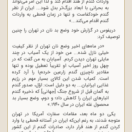
واردات گندم از هند اقدام کند و لذا این امر می‌تواند
به بحرانی با ابعاد بزرگ‌تر بدل شود... ایران از نظر
گندم خودکفاست و تنها در زمان قحطی به واردات
گندم اقدام می‌کند...»
دریفوس در گزارش خود وضع بد نان در تهران را چنین
توصیف کرد:
«در ماه‌های اخیر وضع نان تهران از نظر کیفیت
خیلی نازل شده... من خود از یک آسیاب در چند
مایلی تهران دیدن کردم. آسیابان به من گفت که در
چهل روز اخیر آسیاب او تقریباً تعطیل بوده و تنها
مقادیر ناچیزی گندم زارعین خرده‌پا را آرد کرده
است. کمیاب شدن این کالای بسیار مهم در رژیم
غذایی ایرانیان... به دو دلیل است: اوّل، صدور گندم
به آلمان قبل از شروع جنگ [جهانی] که ذخیره گندم
انبارهای ایران را کاهش داد؛ و دوم، وضع بسیار بد
محصول غله ایران در سال ۱۹۴۰.»
یکی دو ماه بعد، مقامات سفارت آمریکا در تهران
متوجه شدند، به رغم این‌که ایران در آستانه قحطی یا وارد
کردن گندم از هند قرار دارد، صادرات گندم از این کشور