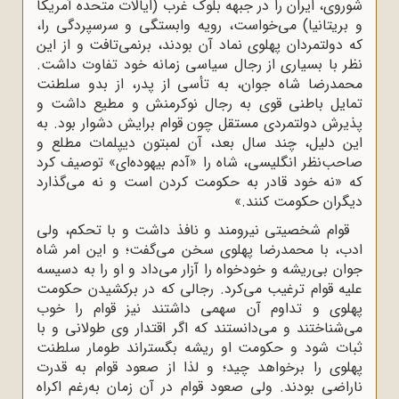
شوروی، ایران را در جبهه بلوک غرب (ایالات متحده آمریکا
و بریتانیا) می‌خواست، رویه وابستگی و سرسپردگی را،
که دولتمردان پهلوی نماد آن بودند، برنمی‌تافت و از این
نظر با بسیاری از رجال سیاسی زمانه خود تفاوت داشت.
محمدرضا شاه جوان، به تأسی از پدر، از بدو سلطنت
تمایل باطنی قوی به رجال نوکرمنش و مطیع داشت و
پذیرش دولتمردی مستقل چون قوام برایش دشوار بود. به
این دلیل، چند سال بعد، آن لمبتون دیپلمات مطلع و
صاحب‌نظر انگلیسی، شاه را «آدم بیهوده‌ای» توصیف کرد
که «نه خود قادر به حکومت کردن است و نه می‌گذارد
دیگران حکومت کنند.»
قوام شخصیتی نیرومند و نافذ داشت و با تحکم، ولی
ادب، با محمدرضا پهلوی سخن می‌گفت؛ و این امر شاه
جوان بی‌ریشه و خودخواه را آزار می‌داد و او را به دسیسه
علیه قوام ترغیب می‌کرد. رجالی که در برکشیدن حکومت
پهلوی و تداوم آن سهمی داشتند نیز قوام را خوب
می‌شناختند و می‌دانستند که اگر اقتدار وی طولانی و با
ثبات شود و حکومت او ریشه بگستراند طومار سلطنت
پهلوی را برخواهد چید؛ و لذا از صعود قوام به قدرت
ناراضی بودند. ولی صعود قوام در آن زمان به‌رغم اکراه