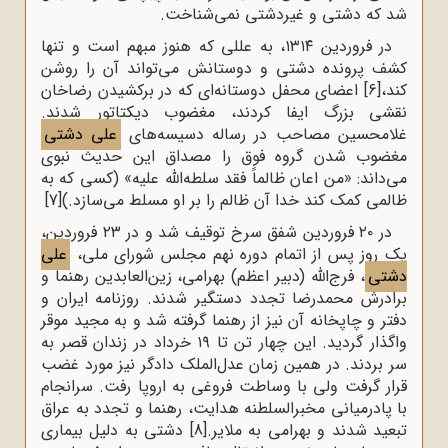
شد که دشتی و غیردشتی نمی‌شناخت.
در فروردین ۱۳۱۴، به عللی که هنوز مبهم است و تنها
کشف پرونده دشتی و دوستانش می‌تواند آن را روشن
کند،
[6]
اعضای محفل دوستانه‌ای که در برکشیدن رضاخان
نقشی بزرگ ایفا کردند، مغضوب دیکتاتور شدند.
غلامحسین مصاحب در رساله دسیسه‌های
علی دشتی
مغضوب شدن گروه فوق را مصداق این حدیث نبوی
می‌داند: «من اعان ظالماً فقد سلطه‌الله علیه» (کسی که به
ظالمی کمک کند خدا آن ظالم را بر او مسلط می‌سازد.)
[7]
در ۲۰ فروردین شفق سرخ توقیف شد و در ۲۳ فروردین،
یک روز پس از اتمام دوره نهم مجلس شورای ملی،
علی
دشتی
، فرج‌الله (دبیر اعظم) بهرامی، زین‌العابدین رهنما و
برادرش محمدرضا تجدد دستگیر شدند. روزنامه ایران و
دفتر و چاپخانه آن نیز از رهنما گرفته شد و به مجید موقر
واگذار گردید. این چهار تن تا ۱۹ خرداد در زندان قصر به
سر بردند. در همین زمان عدل‌الملک دادگر نیز مورد غضب
قرار گرفت ولی با وساطت فروغی به اروپا رفت. سرانجام
با پادرمیانی مخبرالسلطنه هدایت، رهنما و تجدد به عراق
تبعید شدند و بهرامی به ملایر.
[8]
دشتی به دلیل بیماری