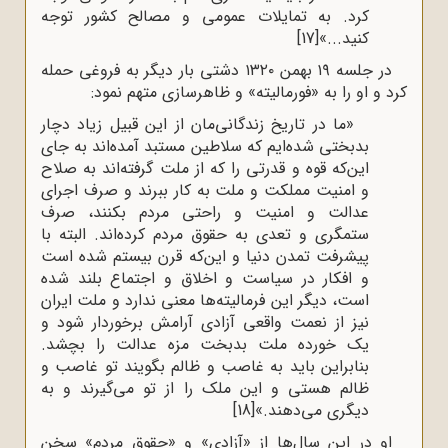
کرد. به تمایلات عمومی و مصالح کشور توجه
کنید...»
[17]
در جلسه ۱۹ بهمن ۱۳۲۰ دشتی بار دیگر به فروغی حمله
کرد و او را به «فورمالیته» و ظاهرسازی متهم نمود:
«ما در تاریخ زندگانی‌مان از این قبیل زیاد دچار
بدبختی شده‌ایم که سلاطین مستبد آمده‌اند به جای
این‌که قوه و قدرتی را که از ملت گرفته‌اند به صلاح
و امنیت مملکت و ملت به کار ببرند و صرف اجرای
عدالت و امنیت و راحتی مردم بکنند، صرف
ستمگری و تعدی به حقوق مردم کرده‌اند. البته با
پیشرفت تمدن دنیا و این‌که قرن بیستم شده است
و افکار در سیاست و اخلاق و اجتماع بلند شده
است، دیگر این فرمالیته‌ها معنی ندارد و ملت ایران
نیز از نعمت واقعی آزادی آرامش برخوردار شود و
یک خورده ملت بدبخت مزه عدالت را بچشد.
بنابراین باید به غاصب و ظالم بگویند تو غاصب و
ظالم هستی و این ملک را از تو می‌گیرند و به
دیگری می‌دهند.»
[18]
او در این سال‌ها از «آزادی» و «حقوق مردم» سخن