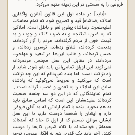
فروغی را به سستی در این زمینه متهم می‌کرد:
«[باید] در ماده اول این قانون [قانون واگذاری
املاک رضاشاه] قید و تصریح شود که تمام معاملات
اعلیحضرت رضاشاه پهلوی لغو و باطل است. املاکی
که به ضرب شکنجه و به ضرب کتک و چوب و به
قیمت خون از مردم گرفته‌اند، مردم را آزار کرده‌اند،
بدبخت کرده‌اند، شلاق زده‌اند، توسری زده‌اند، و
حبس کرده‌اند، و غالب این‌ها در تبعید و مهاجرت
مرده‌اند، در مقابل این عمل مجلس مردمردانه
نمی‌گوید این اوراق تمامی‌اش باید لغو شود. شاید از
راه نزاکت است. اما بنده نمی‌دانم که این چه نزاکت
است که می‌کنید و صریحاً نمی‌گوئید که پادشاه
سابق این املاک را به تعدی و غصب گرفته است...
تمام نمایندگانی که در این دو سه جلسه صحبت
کرده‌اند عقیده‌شان این است که اساس سابق باید
به هم بخورد. بنده با تمام ارادتی که به آقای فروغی
دارم و ایشان را شخصاً دوست دارم، با این عمل
ایشان موافق نیستم که از اول تا حالا که آمده‌اند
همه‌اش خواسته‌اند با کلاه شرعی کارها را درست
کنند. آخر باید یک قدری هم به افکار عمومی توجه