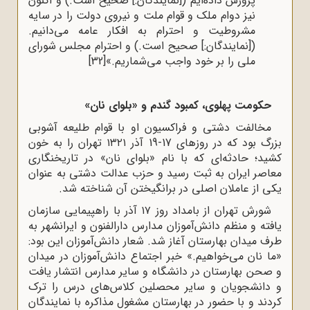
پرورش داده‌ایم ([نمایندگان:] صحیح است.) و اکنون
نیز دوام ملک و قوام ملت و نیروی دولت را در سایه
مشروطیت و احترام به افکار عامه می‌دانیم.
([نمایندگان:] صحیح است.) و احترام مجلس شورای
ملی را بر خود واجب می‌شماریم.»
[32]
حکومت پهلوی، کمبود گندم و «بلوای نان»
مخالفت دشتی و فراکسیون او با قوام طلیعه آشوبی
بزرگ بود که در روزهای 17-19 آذر ۱۳۲۱ تهران را به خون
کشید؛ حادثه‌ای که با نام «بلوای نان» در تاریخنگاری
معاصر ایران به ثبت رسید و حزب عدالت دشتی به عنوان
یکی از عاملان اصلی در برانگیختن آن شناخته شد.
شورش تهران از بامداد روز ۱۷ آذر با راهپیمایی سازمان
یافته و منظم دانش‌آموزان مدارس دارالفنون و ایرانشهر به
طرف میدان بهارستان آغاز شد. شعار دانش‌آموزان این بود:
«ما نان می‌خواهیم.» خبر اجتماع دانش‌آموزان در میدان
و صحن بهارستان در دانشگاه و سایر مدارس انتشار یافت
و دانشجویان و سایر محصلین کلاس‌های درس را ترک
کردند و با حضور در بهارستان مشغول مذاکره با نمایندگان