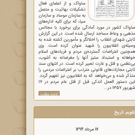
ساواک و از اعضای فعال
تشکیلات بهائیت و متصل
به سازمان موساد و سازمان
سیا، که برای کلیه اداره‌های
اواک‌ کشور در مورد آمادگی برای برخورد با مجالس
ذهبی و وعاظ مساجد ارسال شده است. در این گزارش
ابتی شهدای انقلاب را اخلالگر و مأمورین کشته شده به
سیله‌ی انقلابیون را شهید عنوان کرده است. وی
مچنین اعتراضات گسترده‌ی مردم و فریادهای اسلام
واهانه و استبداد ستیز آنها را مغرضانه به آشوب،
ی‌نظمی و قتل و غارت تعبیر کرده است. در انتهای سند
ابتی مجازات‌های قانونی مترتب بر اعتراضات مردمی را
تذکر شده و می‌خواهد که به انقلابیون نیز تفهیم گردد.
این دستور العمل اندکی قبل از قتل عام مردم در 17
هریور 1357 در...
ادامه مطلب
قویم تاریخ
17 مرداد 1298