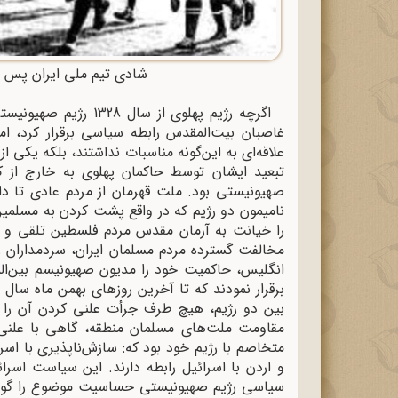
شادی تیم ملی ایران پس از 
اگرچه رژیم پهلوی از سال 1328 رژیم صهیونیستی اسرائیل را به صورت دو فاکتو
غاصبان بیت‌المقدس رابطه سیاسی برقرار کرد، اما
علاقه‌ای به این‌گونه مناسبات نداشتند، بلکه یکی 
تبعید ایشان توسط حاکمان پهلوی به خارج از کش
صهیونیستی بود. ملت قهرمان از مردم عادی تا دانش
نامیمون دو رژیم که در واقع پشت کردن به مسلمین
را خیانت به آرمان مقدس مردم فلسطین تلقی و به 
مخالفت گسترده مردم مسلمان ایران، سردمداران رژ
انگلیس، حاکمیت خود را مدیون صهیونیسم بین‌المل
بین دو رژیم، هیچ طرف جرأت علنی کردن آن را
مقاومت ملت‌های مسلمان منطقه، گاهی با علنی ن
متخاصم با رژیم خود بود که: سازش‌ناپذیری با اسرائ
و اردن با اسرائیل رابطه دارند. این سیاست اسرا
سیاسی رژیم صهیونیستی حساسیت موضوع را گوشزد 