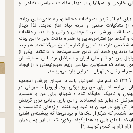
ای خارجی و اسرائیلی از دیدار مقامات سیاسی، نظامی و
ب
ی کم اثر کردن اعتراضات مخالفان، راه عادی‌سازی روابط
 از تشکیلات صنفی و مردم نهاد آغاز نمایند، لذا دیدار
اری مسابقات ورزشی بین تیم‌هایی ورزشی و یا دیدار مقامات
و آمدها نیز اعتراض‌هایی به همراه داشت ولی با این بهانه
به شخصی دارد، به نحوی از کنار موضوع می‌گذشتند. هر چند
ما به‌تدریج قصد کم کردن حساسیت‌ها را داشتند. یکی از
وتبال بین دو تیم ملی ایران و اسرائیل بود. این مسابقه آن
 رساند که مسئولین سیاسی رژیم صهیونیستی را از ایجاد
ک
ر اسرائیل در تهران ـ در این باره می‌نویسد:
«در یکی از روزهای آوریل 1970 (فروردین 1349) که تیم ملی اسرائیل باید در میدان ورزشی امجدیه
ن می‌ایستاد برای من روز بزرگی بود. [پرویز] خسروانی در
 پهلوی و نزدیک جایگاه شاه و شهبانو برای من و همسرم
سرائیل در برابر هم ایستادند و این بازی پایانی برای گزینش
ل تل‌آویو در میدان به نبرد پرداختند. واژه‌های ناشایست و
‌ها شنیدم که هرگز از ترک‌ها و یونانی‌ها که پیشینه‌ی زشتی
اینکه با داور بازی به همان‌گونه برخورد شد. از این پس میان
ام آرام به کندی گرایید.
[2]