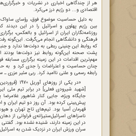
هر از چندگاهی اخباری در نشریات و خبرگزاری‌ه
اقتصادی و... دو رژیم درز می‌کرد.
به دلیل حساسیت موضوع فوق، رؤسای ساواک برا
بین رژیم پهلوی و اسرائیل را در این دیدند که
روزنامه‌نگاران ایران از اسرائیل و بالعکس، برگز
فرهنگی و دانشگاهی انجام می‌گرفت. این‌گونه رفت 
که روابط این چنینی ربطی به دولت‌ها ندارد و جن
پشت صحنه این‌گونه روابط نیز دولت‌ها بودند ا
مهم‌ترین اقدامات در این زمینه برگزاری مسابقه ف
چنان حساسیت و اعتراضات را جدی کرد و به حدی
رابطه رسمی و علنی ناامید کرد. ربی مئیر عزری ـ سفی
[شهید شیرودی فعلی] در برابر تیم ملی ایرا
جایگاه ویژه، جایی کنار شاهپور غلامرضا
پیش‌بینی کرده بود. آن روز دو تیم ایران و ا
قهرمان آسیا بود. تیم‌های تاج تهران و هپوع
ناسزاهای اسرائیل‌ستیزانه‌ی فراوانی از دهان
در این زمینه دارند، شنیده نشده بود. گفتنی 
سران ورزش ایران در نزدیک شدن به اسرائیل آر