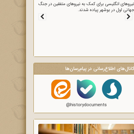
قرارداد 1919 که عملاً ایران را مستعمره انگلستان می‌کرد،
ه وسیله وثوق‌الدوله با انگلیسی‌ها امضا شد.
انال‌های اطلاع‌رسانی در پیام‌رسان‌ها
@historydocuments