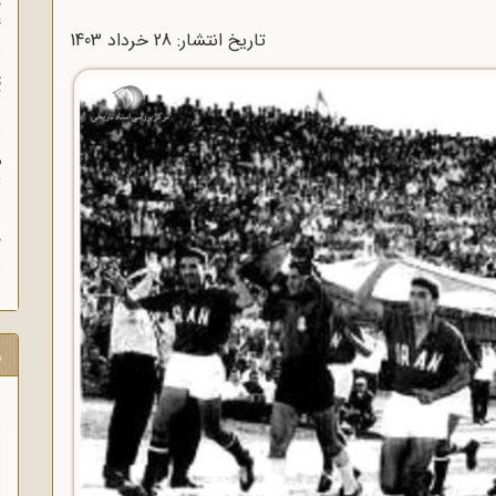
چ
غ
تاریخ انتشار: 28 خرداد 1403
ت
آ
م
ش
ح
ر