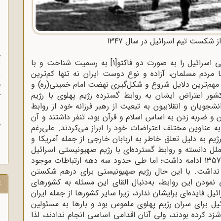
شکست تیم اسرائیل در سال 1347
س
م
[1]
به رسمیت شناخت و با
ث
 مردم مسلمان، آزاده و نوع دوست ایران نه تنها کم‌ترین
و
از مهم‌ترین دلایل شروع و شکل‌گیری نهضت امام خمینی(ره) و
ه
خ
ور اعتراض ایشان به روابط گسترده رژیم پهلوی با رژیم
ب
جویان و انقلابیون به تبعیت از رهبر فرزانه خود از روابط
ث
 و ضربه زدن به اساس اسلام و قرآن بود، تنفر داشتند و آن
م
عناوین مختلف اعتراضات خود را ابراز می‌‌کردند. علی‌رغم
یم به دلیل تعلق خاطر به اربابان خارجی از جمله آمریکا و
ش
ل دانسته و روابط گسترده‌ای با رژیم صهیونیستی اسرائیل
برقرار نمودند که تا آخرین روزهای بهمن ماه سال 1357 ادامه داشت؛ اما طی حدود سه دهه ارتباطات موجود
 نداشت. با این حال رژیم صهیونیستی برای درهم شکستن
مودن این روابط، به‌دنبال القای این مسئله به کشورهای
ت
یل فایده‌ای برایشان ندارد، زیرا سایر کشورها از جمله ایران
ئیل برای سران رژیم پهلوی ملموس بود و بارها به مسئولین
کرده بودند، ولی آنان اقدامی اساسی انجام ندادند، لذا