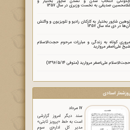
گونگی انتخاب شدن و نشدن شاپور بختیار و
لامحسین صدیقی به نخست وزیری در سال 1357
وهین شاپور بختیار به کارکنان رادیو و تلویزیون و واکنش
ن‌ها در دی ماه سال 1357
روری کوتاه به زندگی و مبارزات مرحوم حجت‌الاسلام
یخ علی‌اصغر مروارید
جت‌الاسلام علی‌اصغر مروارید (متوفی 1396/5/14)
وزشمار اسنادی
17 مرداد
سند دیگر امروز گزارشی
است به خط «پرویز ثابتی»
مدیر کل اداره‌ی سوم