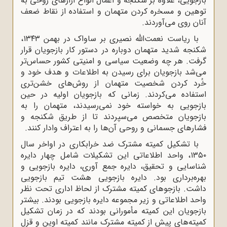
بازجویی، علاوه بر شکنجه و اعمال انواع آزارهای روحی به
توهین و مسخره کردن متهمان و استفاده از نقاط ضعف
آنان روی می‌آوردند.
با ریاست نعمت‌الله نصیری بر ساواک در بهمن ۱۳۴۳،
شکنجه شدید متهمان دوباره در دستور کار بازجویان قرار
گرفت. هر چه وضعیت سیاسی و امنیتی کشور حساس‌تر
می‌شد بازجویان برای رسیدن به اطلاعات و هدف خود و
خُرد کردن شخصیت متهمان از روش‌های خشن‌تری
استفاده می‌کردند. زمانی که بازجویان اولیه در حین
بازجویی به خواسته خود نمی‌رسیدند، متهمان را به
بازجویان متخصص می‌سپردند تا از طریق شکنجه و
فشارهای جسمانی و روحی آن‌ها را به اعتراف وادار کنند.
با تشکیل کمیته مشترک ضد خرابکاری در اواخر سال
۱۳۵۰، واحد اطلاعاتی این تشکیلات شامل چهار دایره
شناسایی و تحقیق، دایره جمع آوری، دایره بازجویی و
بهره‌برداری بود. دایره بازجویی هشت تیم بازجویی
داشت. بازجوهای کمیته مشترک از لحاظ اداری تحت نظر
واحد اطلاعاتی و زیر مجموعه دایره بازجویی بودند. بیشتر
بازجویان این کمیته مأمورانی بودند که در زمان تشکیل
کمیته‌های پیش از کمیته مشترک مانند کمیته اوین و قزل