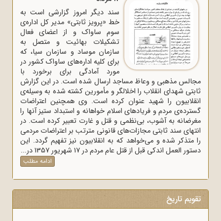
سند دیگر امروز گزارشی است به
خط «پرویز ثابتی» مدیر کل اداره‌ی
سوم ساواک و از اعضای فعال
تشکیلات بهائیت و متصل به
سازمان موساد و سازمان سیا، که
برای کلیه اداره‌های ساواک‌ کشور در
مورد آمادگی برای برخورد با
مجالس مذهبی و وعاظ مساجد ارسال شده است. در این گزارش
ثابتی شهدای انقلاب را اخلالگر و مأمورین کشته شده به وسیله‌ی
انقلابیون را شهید عنوان کرده است. وی همچنین اعتراضات
گسترده‌ی مردم و فریادهای اسلام خواهانه و استبداد ستیز آنها را
مغرضانه به آشوب، بی‌نظمی و قتل و غارت تعبیر کرده است. در
انتهای سند ثابتی مجازات‌های قانونی مترتب بر اعتراضات مردمی
را متذکر شده و می‌خواهد که به انقلابیون نیز تفهیم گردد. این
دستور العمل اندکی قبل از قتل عام مردم در 17 شهریور 1357 در...
ادامه مطلب
تقویم تاریخ