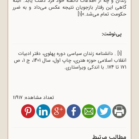
زندان و چه از اطلاعات ناگفته خود فرد دست یابد. البته
گاهی این رفتار بازجویان نتیجه عکس می‌داد و به ضرر
حکومت تمام می‌شد.»
[1]
پی‌نوشت
:
[1]
. دانشنامه زندان سیاسی دوره پهلوی، دفتر ادبیات
انقلاب اسلامی حوزه هنری، چاپ اول، سال 1401، ج 1، ص
171 تا 174. با اندکی ویراستاری.
تعداد مشاهده: 11917
مطالب مرتبط