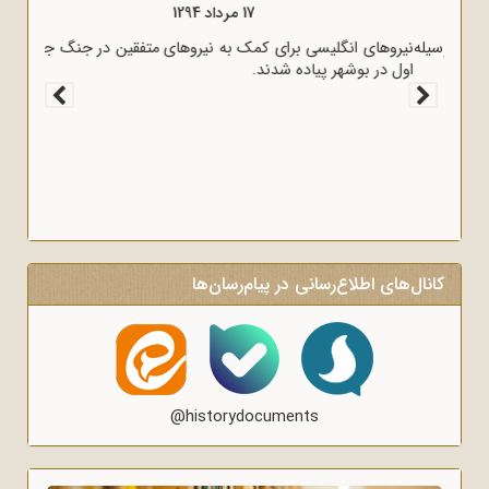
17 مرداد 1298
قرارداد 1919 که عملاً ایران را مستعمره انگلستان می‌کرد، به وسیله
وثوق‌الدوله با انگلیسی‌ها امضا شد.
کانال‌های اطلاع‌رسانی در پیام‌رسان‌ها
@historydocuments