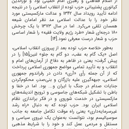
از اسلام فقاهتی و رهبری امام خمینی بود و نورالدین
کیانوری پشتیبانی حزب توده از انقلاب اسلامی را در نتیجه
ادامه تأیید رویداد سال 1342 و عدالت مارکسیستی مورد
نظر خود را با عدالت اسلامی مد نظر امامان شیعه
همسان تلقی می‌کرد. اما در سال 1373 با یک چرخش
180 درجه‌ای شعار «طرد رژیم ولایت فقیه» را شعار اساسی
حزب و شعار درست معرفی نمود.
[14]
به‌طور خلاصه حزب توده بعد از پیروزی انقلاب اسلامی،
اصل «یک گام به عقب، دو گام به جلو» لنین
[15]
را در
پیش گرفت؛ یعنی در ظاهر به دفاع از آرمان‌های امام و
انقلاب و به تأیید تمامی مواضع جمهوری اسلامی پرداخت
که از آن جمله رأی «آری» دادن در رفراندوم جمهوری
اسلامی، جبهه‌گیری علیه بازرگان و بنی‌صدر، محکوم‌کردن
جنایات صدام در جنگ با ایران و... بود. اما در خفا و
باطن با تشکیل شبکه‌های جاسوسی و ترویج اندیشه‌های
مارکسیستی در خدمت شوروی و در فکر براندازی نظام
اسلامی ایران بود. حزب توده که به دنبال «راه رشد
غیرسرمایه‌داری» یعنی راه موقت تکامل جامعه به جانب
سوسیالیسم بود، نتوانست به‌عنوان یک نیروی سیاسی و
مستقل و مردمی عمل کند و خود را با شرایط مذهبی