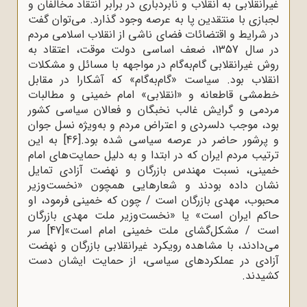
غیرانقلابی به انقلاب و نابردباری در برابر انتقاد مخالفان و
لجبازی با منتقدین پا به عرصه وجود گذارد. می‌توان گفت
در شرایط و اقتضائات فضای ناشی از انقلاب اسلامی مردم
در سال 1357، ضعف اساسی دولت موقت، اعتقاد به
روش غیرانقلابی گام‌به‌گام در مواجهه با مسائل و مشکلات
انقلاب بود. سیاست «گام‌به‌گام» که آشکارا در مقابل
خط‌مشی قاطعانه و «انقلابی» امام خمینی و مطالبات
مردمی و گرایش غالب نخبگان و فعالان سیاسی کشور
بود، موجب دلسردی و اعتراض مردم و به‌ویژه نسل جوان
و پرشور حاضر در عرصه سیاسی شده بود.
[46]
به این
ترتیب مردم ایران که در ابتدا و به دلیل حمایت‌های امام
خمینی، نسبت مهندس بازرگان و نهضت آزادی تمایل
نشان داده بودند و شعارهایی همچون «نخست‌وزیر
محبوب، مهدی بازرگان است / چون که خمینی فرمود، او
حاکم ایران است» یا «نخست‌وزیر ملت مهدی بازرگان
است / مشکل‌گشای ملت خمینی امام است»
[47]
سر
می‌دادند، با مشاهده رویکرد غیرانقلابی بازرگان و نهضت
آزادی در عملکردهای سیاسی، از حمایت ایشان دست
کشیدند.