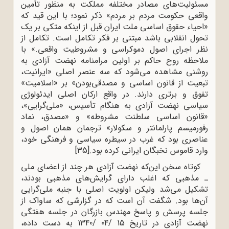
مسئولیت‌های مصادر مختلفه مملکت به منظور تأمین
واقعی حکومت مردم بر مردم» ذکر نمود؛ با این قید که
«احیاء حقوق اساسی ملت ایران قبل از اینکه متکی بر یک
تحول انقلابی باشد مبتنی بر فکر تکامل است. تکامل از
نظر اجرای اصول دموکراسی و مشروطیت واقعی.» با
ملاحظه روح حاکم بر اولین مرامنامه نهضت آزادی به
روشنی مشاهده می‌شود که سه عنصر اصلی «ایرانیت،
تبعیت از قانون اساسی و مصدقی‌بودن» بر «اسلامیت»
تفوق و برتری دارند. در واقع ارکان اصلی ایدئولوژی
سیاسی نهضت آزادی به هنگام تأسیس، «ملی‌گرایی»،
«قانون اساسی سلطنت مشروطه» و «مصدق، نماد
رفورمیسم پارلمانتر و سکولار» ترجمان همان اصول و
عناصری بود که غرب در سیطره سیاسی و فرهنگی خود،
وارد قاموس نخبگان ایرانی کرده بود.
[35]
کوتاه سخن این‌که نهضت آزادی هر چند از اعضای ملی
ـ مذهبی که اغلب دارای گرایش‌های مذهبی بودند،
تشکیل می‌شد ولیکن اولویت اصلی با جنبه ملی‌گرایی
آن‌ها بود. شگفت آن است که در گزارشی که ساواک از
جلسه پرسش ‌و پاسخ مهندس بازرگان در جلسه هفتگی
نهضت آزادی در تاریخ 15 /04 /1340 به دست داده،