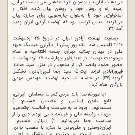
می‌دهند، آنان نیز به‌عنوان افراد مذهبی می‌بایست در این
زمینه راه و روش خود را روشن بیان کرده، افکار و
ایدئولوژی خود را به‌عنوان چاره‌چوبی برای مبارزه بیان
می‌کردند. بدین ترتیب بود که نهضت آزادی ایران پدید
آمد.
[31]
جمعیت نهضت آزادی ایران در تاریخ 25 اردیبهشت
1340 تأسیس شد. یک روز پیش از برگزاری میتینگ جبهه
ملی در میدان جلالیه تهران، جلسه افتتاحیه و اعلام
موجودیت نهضت در بعدازظهر چهارشنبه 27 اردیبهشت با
حضور حدود پانصد تن از مدعوین در منزل سید صادق
فیروزآبادی فرزند آیت‌الله سید رضا فیروزآبادی، تشکیل
گردید.
[32]
در جلسه افتتاحیه نهضت، مهندس مهدی
بازرگان اعلام کرد:
«به‌طورخلاصه باید عرض کنم ما مسلمان، ایرانی،
تابع قانون اساسی و مصدقی هستیم: 1)
مسلمانیم... ورود ما به سیاست و فعالیت اجتماعی،
من‌باب وظیفه ملی و فریضه دینی بوده. دین را از
سیاست جدا نمی‌دانیم. 2) ایرانی هستیم...
ایران‌دوستی و ملی‌بودن ما ملازم با تعصب نژادی
نیست... نسبت به حیثیت و استقلال و تعالی