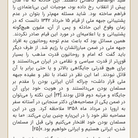
سید ابوالقاسم کاشانی داشتند. این حادثه که 25 سال
پیش از انقلاب رخ داده بود، موجبات این بی‌اعتمادی را
فراهم ساخته بود. شاید مسئله مهم‌تر را بتوان در عدم
پشتیبانی جبهه ملی از قیام 15 خرداد 1342 دانست که در
زمان وقوع این حادثه و پس از آن، ملیون هیچ‌گونه
پشتیبانی و یا اعلامیه‌ای در مورد این قیام صادر نکردند.
همین مسائل بود که باعث عدم توجه روحانیون به افراد
جبهه ملی در ضمن مبارزاتشان با رژیم شد. از طرف دیگر
باید گفت که امام و روحانیون قدرت مذهب را بسیار
قوی‌تر از قدرت سیاسی و نظامی در ایران می‌دانستند و
برای هیچ قدرتی جایگاهی بالاتر و یا حتی برابر با آن
قائل نبودند. اما این نظر در تضاد با نظر و عقیده جبهه
ملی قرار داشت؛ چراکه آنان ایرانی ‌بودن را مقدم بر
مسلمان‌ بودن می‌دانستند و در هویت خود برای آن
جایگاه و مرتبه دوم قائل بودند.
[24]
این نکته را می‌توان
در ضمن یکی از مصاحبه‌های دکتر سنجابی در آستانه سفر
به اروپا در مرداد ماه 1358 ملاحظه کرد. وی در این
مصاحبه نظر خود را در این‌باره چنین بیان می‌کند: «ما به
مسلمان بودن خود افتخار می‌کنیم ولی قبل از مسلمان
شدن، ایرانی هستیم و ایرانی خواهیم بود.»
[25]