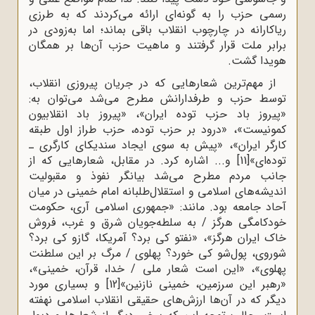
رسمی حزب را به گونه‌ای ارائه می‌کردند که به طرزی
ریاکارانه در چارچوب انقلاب باقی بماند؛ اما به‌زودی در
برابر ملت قرار گرفتند و ماهیت حزب آن‌ها بر همگان
هویدا گشت.
از مهم‌ترین شعارهایی که در جریان پیروزی انقلاب،
توسط حزب و طرفدارانش مطرح می‌شد می‌توان به:
«پیروز باد حزب توده ایران»، «پیروز باد انقلابیون
کمونیست»، «درود بر حزب توده، حزب طراز اول طبقه
کارگر ایران»، «پیش به سوی ایجاد سندیکای کارگری ـ
توده‌ای»
[11]
و... اشاره کرد. در مقابل، شعارهایی که از
جانب مردم مطرح می‌شد بیانگر نفوذ و مقبولیت
اندیشه‌های اسلامی و استقلال‌طلبانه امام خمینی در میان
آحاد جامعه بود. مانند: «جمهوری اسلامی آری، حکومت
خودکامگی هرگز / به سلطه‌جویان شرق و غرب، فروش
خاک ایران هرگز»، «نفتو کی برد؟ آمریکا، گازو کی برد؟
شوروی، پول‌شو کی خورد؟ پهلوی / مرگ بر این سلطنت
پهلوی»، «این است شعار ملی / خدا، قرآن، خمینی»،
«رهبر این سرزمین، خمینی نازنین»
[12]
و بسیاری مورد
دیگر که در آن‌ها ارزش‌های حقیقی انقلاب اسلامی نهفته