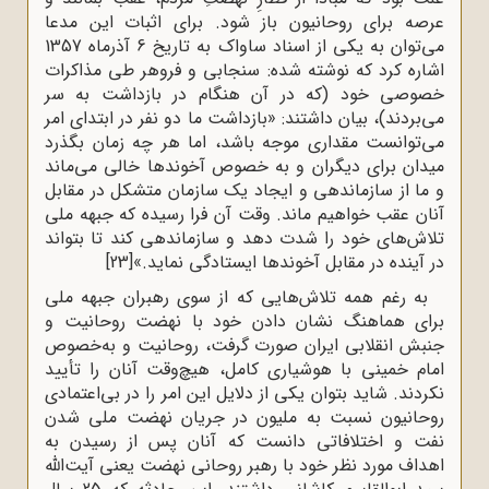
عرصه برای روحانیون باز شود. برای اثبات این مدعا
می‌توان به یکی از اسناد ساواک به تاریخ 6 آذرماه 1357
اشاره کرد که نوشته شده: سنجابی و فروهر طی مذاکرات
خصوصی خود (که در آن هنگام در بازداشت به سر
می‌بردند)، بیان داشتند: «بازداشت ما دو نفر در ابتدای امر
می‌توانست مقداری موجه باشد، اما هر چه زمان بگذرد
میدان برای دیگران و به خصوص آخوندها خالی می‌ماند
و ما از سازماندهی و ایجاد یک سازمان متشکل در مقابل
آنان عقب خواهیم ماند. وقت آن فرا رسیده که جبهه ملی
تلاش‌های خود را شدت دهد و سازماندهی کند تا بتواند
در آینده در مقابل آخوندها ایستادگی نماید.»
[23]
به رغم همه تلاش‌هایی که از سوی رهبران جبهه ملی
برای هماهنگ نشان دادن خود با نهضت روحانیت و
جنبش انقلابی ایران صورت گرفت، روحانیت و به‌خصوص
امام خمینی با هوشیاری کامل، هیچ‌وقت آنان را تأیید
نکردند. شاید بتوان یکی از دلایل این امر را در بی‌اعتمادی
روحانیون نسبت به ملیون در جریان نهضت ملی ‌شدن
نفت و اختلافاتی دانست که آنان پس از رسیدن به
اهداف مورد نظر خود با رهبر روحانی نهضت یعنی آیت‌الله