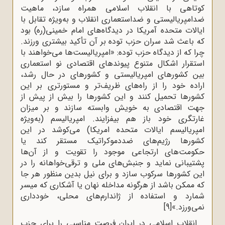
کوتاهی با انقلاب اسلامی همراه سازد، ماهیت
ضدامپریالیستی و ضداستعماری انقلاب و به‌ویژه تقابل با
ایالات متحده آمریکا در دیدگاه‌های امام خمینی(ره) بود
که باعث شد سران حزب توده بر آن تأکید بیشتری ورزند.
چرا که از دیدگاه حزب توده: «امپریالیست‌ها می‌خواهند با
استقرار اشکال متنوع پیوندهای اقتصادی نو استعماری
بین کشورهای امپریالیستی و کشورهای در حال رشد،
اراده خود را از راه‌های ظریف‌تر و مستورتری بر این
کشورها تحمیل کنند و این کشورها را بیش از پیش از
جهت اقتصادی به خویش وابسته سازند و بر میزان
غارتگری خود باز هم بیفزایند. امپریالیسم (به‌ویژه
امپریالیسم ایالات متحده امریکا) می‌کوشد در این
کشورها رژیم‌های ضددموکراتیک مستقر کند یا
حکومت‌های ارتجاعی موجود را تقویت و از آن‌ها
پشتیبانی نماید و جنبش‌های ملی و ترقی‌خواهانه را در
این کشورها سرکوب سازد و برای نیل بدین‌ منظور هر جا
که ممکن باشد از هرگونه مداخله نهان یا آشکاری که میسر
شمارد و استفاده از ژاندارم‌های محلی، خودداری
نمی‌ورزد.»
[9]
انقلاب اسلامی در ایران فرصت مناسبی را برای حزب