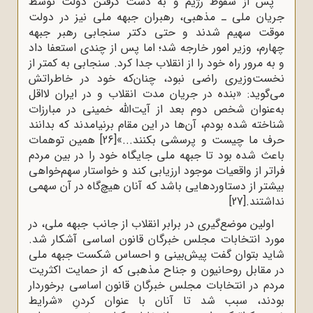
پس از سقوط رژیم و به دست گرفتن دولت توسط
جریان ملی ـ مذهبی، رهبران جبهه ملی نیز در دولت
موقت سهیم شدند و حتی دکتر سنجابی رهبر جبهه
چهارم، وزیر امور خارجه شد؛ اما پس از چندی استعفا داد
و به مرور راه خود را از انقلاب جدا کرد. سنجابی به کمتر از
نخست‌وزیری راضی نبود، چنان‌که خود در خاطراتش
می‌گوید: «بنده در جریان مدت انقلاب و در ایران لااقل
به‌عنوان شخص دوم بعد از آیت‌الله خمینی در مبارزات
شناخته شده بودم، آن‌ها در این مقام برنیامدند که بدانند
حرف ما چیست و پرسشی بکنند...»
[26]
همین توهمات
باعث شده بود تا جبهه ملی جایگاه خود را در بین مردم
فراتر از واقعیات موجود ارزیابی کند و خواستار سهم‌خواهی
بیشتر از دستاوردهایی باشد که آنان هیچ‌گاه در آن سهمی
نداشتند.
[27]
اولین موضع‌گیری در برابر انقلاب از جانب جبهه ملی، در
مورد انتخابات مجلس خبرگان قانون اساسی آشکار شد.
شاید بتوان گفت پیش‌بینی و احساس شکست جبهه ملی
در مقابل روحانیون و جناح مذهبی که از حمایت اکثریت
مردم در انتخابات مجلس خبرگان قانون اساسی برخوردار
بودند، سبب شد تا آنان با عنوان کردنِ «شرایط