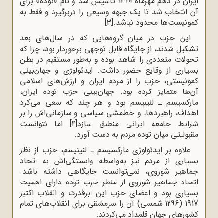
ایران در دهم مهرماه 1320 تأسیس شد و نام «توده» برای
آن انتخاب شد تا یک جبهه وسیعی را دربرگیرد و فقط به
کمونیست‌ها محدود نباشد.
[3]
این حزب در میان گروه‌هایی که در سال‌های بعد
تشکیل شدند، از جایگاه قابل توجهی برخوردار بود، چرا که
تحولات متعددی را شاهد بوده و به‌طور مستقیم در بطن
بسیاری از وقایع حضور داشت. ایدئولوژی و جهان‌بینی
کمونیستی، حزب را از مردم ایران و ارزش‌های اسلامی
آن‌ها متمایز کرده بود. جهان‌بینی حزب توده ایران،
مارکسیسم ـ لنینیسم بود و هر چند که سعی می‌کرد
اهداف، راهبردها، و خط‌مشی سیاسی و سازمانی‌اش را بر
شرایط جامعه ایرانی منطبق سازد
[4]
اما نتوانست
مقبولیتی میان توده مردم به دست آورد.
علاوه بر ایدئولوژی مارکسیسم ـ لنینیسم، حزب از نظر
بسیاری از مردم نیز به‌واسطه وابستگی‌اش به اتحاد
جماهیر شوروی، نمی‌توانست جایگاهی داشته باشد.
اتحاد جماهیر شوروی از منظر حزب توده دارای اهمیت
بسیاری بود و اعضای حزب این ابرقدرت و انقلاب اکتبر
1917 (1296 شمسی) آن را سرمشقی برای انقلاب‌های تمام
کشورهای جهان قلمداد می‌کردند: