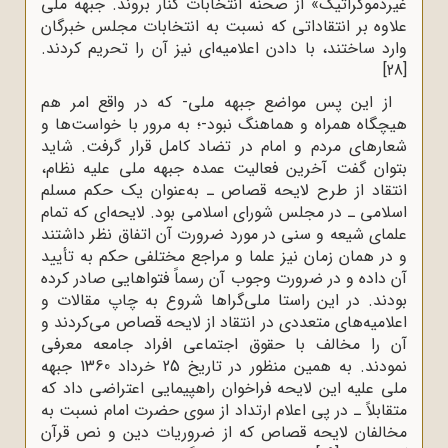
غیردموکراتیک» از صحنه انتخابات کنار بروند. جبهه ملی
علاوه بر انتقاداتی که نسبت به انتخابات مجلس خبرگان
وارد ساختند، با دادن اعلامیه‌ای نیز آن را تحریم کردند.
[28]
از این پس مواضع جبهه ملی- که در واقع امر هم
هیچگاه همراه و هماهنگ نبود-؛ به مرور با خواست‌ها و
شعارهای مردم و امام در تضاد کامل قرار گرفت. شاید
بتوان گفت آخرین فعالیت عمده جبهه ملی علیه نظام،
انتقاد از طرح لایحه قصاص ـ به‌عنوان یک حکم مسلم
اسلامی ـ در مجلس شورای اسلامی بود. لایحه‌ای که تمام
علمای شیعه و سنی در مورد ضرورت آن اتفاق‌ نظر داشتند
و در همان زمان نیز علما و مراجع مختلفی حکم به تأیید
آن داده و در ضرورت وجوب آن رسماً فتواهایی صادر کرده
بودند. در این راستا ملی‌گراها شروع به چاپ مقالات و
اعلامیه‌های متعددی در انتقاد از لایحه قصاص می‌کردند و
آن را مخالف با حقوق اجتماعی افراد جامعه معرفی
نمودند. به همین منظور در تاریخ 25 خرداد 1360 جبهه
ملی علیه این لایحه فراخوان راهپیمایی اعتراضی داد که
متقابلاً ـ در پی اعلام ارتداد از سوی حضرت امام نسبت به
مخالفان لایحه قصاص که از ضروریات دین و نص قرآن