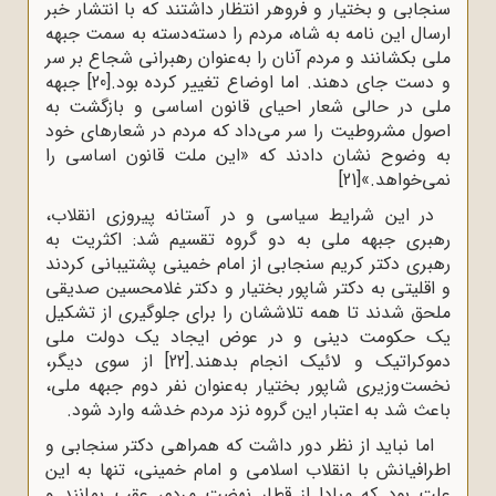
سنجابی و بختیار و فروهر انتظار داشتند که با انتشار خبر
ارسال این نامه به شاه، مردم را دسته‌دسته به سمت جبهه
ملی بکشانند و مردم آنان را به‌عنوان رهبرانی شجاع بر سر
و دست جای دهند. اما اوضاع تغییر کرده بود.
[20]
جبهه
ملی در حالی شعار احیای قانون اساسی و بازگشت به
اصول مشروطیت را سر می‌داد که مردم در شعارهای خود
به وضوح نشان دادند که «این ملت قانون اساسی را
نمی‌‌خواهد.»
[21]
در این شرایط سیاسی و در آستانه پیروزی انقلاب،
رهبری جبهه ملی به دو گروه تقسیم شد: اکثریت به
رهبری دکتر کریم سنجابی از امام خمینی پشتیبانی کردند
و اقلیتی به دکتر شاپور بختیار و دکتر غلامحسین صدیقی
ملحق شدند تا همه تلاششان را برای جلوگیری از تشکیل
یک حکومت دینی و در عوض ایجاد یک دولت ملی
دموکراتیک و لائیک انجام بدهند.
[22]
از سوی دیگر،
نخست‌وزیری شاپور بختیار به‌عنوان نفر دوم جبهه ملی،
باعث شد به اعتبار این گروه نزد مردم خدشه وارد شود.
اما نباید از نظر دور داشت که همراهی دکتر سنجابی و
اطرافیانش با انقلاب اسلامی و امام خمینی، تنها به این
علت بود که مبادا از قطارِ نهضتِ مردم، عقب بمانند و