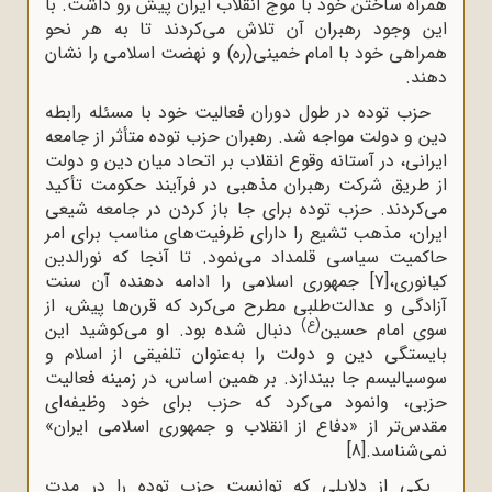
همراه ساختن خود با موج انقلاب ایران پیش رو داشت. با
این وجود رهبران آن تلاش می‌کردند تا به هر نحو
همراهی خود با امام خمینی(ره) و نهضت اسلامی را نشان
دهند.
حزب توده در طول دوران فعالیت خود با مسئله رابطه
دین و دولت مواجه شد. رهبران حزب توده متأثر از جامعه
ایرانی، در آستانه وقوع انقلاب بر اتحاد میان دین و دولت
از طریق شرکت رهبران مذهبی در فرآیند حکومت تأکید
می‌کردند. حزب توده برای جا باز کردن در جامعه شیعی
ایران، مذهب تشیع را دارای ظرفیت‌های مناسب برای امر
حاکمیت سیاسی قلمداد می‌نمود. تا آنجا که نورالدین
کیانوری،
[7]
جمهوری اسلامی را ادامه ‌دهنده آن سنت
آزادگی و عدالت‌طلبی مطرح می‌کرد که قرن‌ها پیش، از
(ع)
سوی امام حسین
دنبال شده بود. او می‌کوشید این
بایستگی دین و دولت را به‌عنوان تلفیقی از اسلام و
سوسیالیسم جا بیندازد. بر همین اساس، در زمینه فعالیت
حزبی، وانمود می‌کرد که حزب برای خود وظیفه‌ای
مقدس‌تر از «دفاع از انقلاب و جمهوری اسلامی ایران»
نمی‌شناسد.
[8]
یکی از دلایلی که توانست حزب توده را در مدت