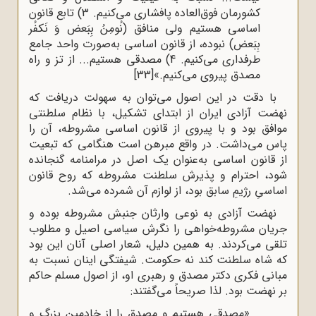
کشورمان فوق‌العاده پافشاری می‌کنیم. 3) تابع قانون
اساسی هستیم ولی منافق (نُومِنُ بِبَعض وَ نَکفُر
بِبَعض) نبوده، از قانون اساسی به‌صورت واحد جامع
طرفداری می‌کنیم. 4) مصدقی هستیم... از تز و راه
مصدق پیروی می‌کنیم.»
[33]
با دقت در این اصول می‌توان به سهولت دریافت که
نهضت آزادی ایران از ابتدای تشکیل، با نظام سلطنتی
موافق بود و با پیروی از قانون اساسی مشروطه، آن را
پاس می‌داشت. در واقع مبرهن است هنگامی که تبعیت
از قانون اساسی به‌عنوان یک اصل در مرامنامه گنجانده
شود، احترام و پذیرش سلطنت مشروطه که روح قانون
اساسیِ رژیمِ سابق بود، از لوازم آن شمرده می‌شد.
نهضت آزادی به نوعی وارثان جنبش مشروطه بوده و
جریان مشروطه‌خواهی را نگرش سیاسی اصیل و مطلوب
تلقی می‌کردند. به همین دلیل، شعار اصلی آنان این بود
که شاه سلطنت کند نه حکومت. شیفتگی اینان نسبت به
مبانی فکری دکتر مصدق و رهبری او، از اصول مسلم حاکم
بر نهضت بود. لذا صریحاً می‌گفتند:
«مصدقی هستیم و مصدق را از خادمین بزرگ و