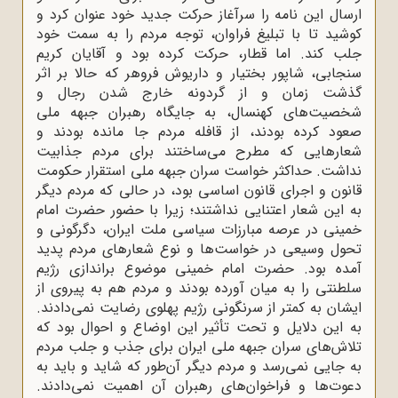
ارسال این نامه را سرآغاز حرکت جدید خود عنوان کرد و
کوشید تا با تبلیغ فراوان، توجه مردم را به سمت خود
جلب کند. اما قطار، حرکت کرده بود و آقایان کریم
سنجابی، شاپور بختیار و داریوش فروهر که حالا بر اثر
گذشت زمان و از گردونه خارج‌ شدن رجال و
شخصیت‌های کهنسال، به جایگاه رهبران جبهه ملی
صعود کرده بودند، از قافله مردم جا مانده بودند و
شعارهایی که مطرح می‌ساختند برای مردم جذابیت
نداشت. حداکثر خواست سران جبهه ملی استقرار حکومت
قانون و اجرای قانون اساسی بود، در حالی که مردم دیگر
به این شعار اعتنایی نداشتند؛ زیرا با حضور حضرت امام
خمینی
در عرصه مبارزات سیاسی ملت ایران، دگرگونی و
تحول وسیعی در خواست‌ها و نوع شعارهای مردم پدید
آمده بود. حضرت امام خمینی
موضوع براندازی رژیم
سلطنتی را به میان آورده بودند و مردم هم به پیروی از
ایشان به کمتر از سرنگونی رژیم پهلوی رضایت نمی‌دادند.
به این دلایل و تحت ‌تأثیر این اوضاع و احوال بود که
تلاش‌های سران جبهه ملی ایران برای جذب و جلب مردم
به جایی نمی‌رسد و مردم دیگر آن‌طور که شاید و باید به
دعوت‌ها و فراخوان‌های رهبران آن اهمیت نمی‌دادند.