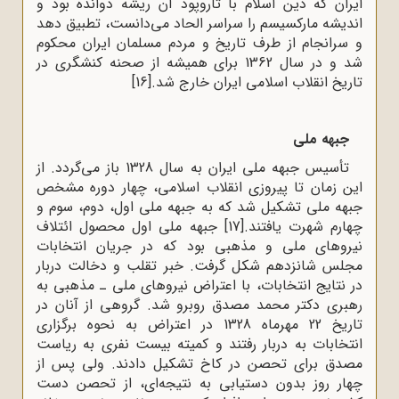
ایران که دین اسلام با تاروپود آن ریشه دوانده بود و
اندیشه مارکسیسم را سراسر الحاد می‌دانست، تطبیق دهد
و سرانجام از طرف تاریخ و مردم مسلمان ایران محکوم
شد و در سال 1362 برای همیشه از صحنه کنشگری در
تاریخ انقلاب اسلامی ایران خارج شد.
[16]
جبهه ملی
تأسیس جبهه ملی ایران به سال 1328 باز می‌گردد. از
این زمان تا پیروزی انقلاب اسلامی، چهار دوره مشخص
جبهه ملی تشکیل شد که به جبهه ملی اول، دوم، سوم و
چهارم شهرت یافتند.
[17]
جبهه ملی اول محصول ائتلاف
نیروهای ملی و مذهبی بود که در جریان انتخابات
مجلس شانزدهم شکل گرفت. خبر تقلب و دخالت دربار
در نتایج انتخابات، با اعتراض نیروهای ملی ـ مذهبی به
رهبری دکتر محمد مصدق روبرو شد. گروهی از آنان در
تاریخ 22 مهرماه 1328 در اعتراض به نحوه برگزاری
انتخابات به دربار رفتند و کمیته‌ بیست نفری به ریاست
مصدق برای تحصن در کاخ تشکیل دادند. ولی پس از
چهار روز بدون دستیابی به نتیجه‌ای، از تحصن دست