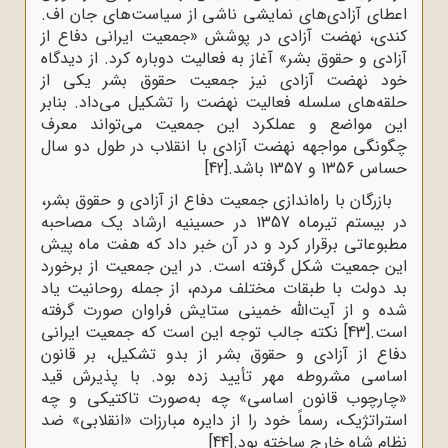
اعطای آزادی‌های نمایشی ناشی از سیاست‌های جان اف.
کندی، نهضت آزادی در پوشش «جمعیت ایرانی دفاع از
آزادی و حقوق بشر» آغاز به فعالیت دوباره کرد. از دیدگاه
خود نهضت آزادی نیز جمعیت حقوق بشر یکی از
حلقه‌های سلسله فعالیت نهضت را تشکیل می‌داد. بنابر
این مواضع و عملکرد این جمعیت می‌تواند معرف
چگونگی مواجهه نهضت آزادی با انقلاب در طول دو سال
حساس 1356 و 1357 باشد.
[42]
بازرگان با راه‌اندازی جمعیت دفاع از آزادی و حقوق بشر،
در بیستم تیرماه 1357 در حسینیه ارشاد یک مصاحبه
مطبوعاتی برقرار کرد و در آن خبر داد که هفت ماه پیش
این جمعیت شکل گرفته است. در این جمعیت از برخورد
بد دولت با طبقات مختلف مردم، از جمله روحانیت یاد
شده و از آیت‌الله خمینی ستایش فراوان صورت گرفته
است.
[43]
نکته جالب توجه این است که جمعیت ایرانی
دفاع از آزادی و حقوق بشر از بدو تشکیل، بر قانون
اساسی مشروطه مهر تأیید زده بود. با پذیرش قید
«چارچوب قانون اساسی» چه به‌صورت تاکتیکی و چه
استراتژیک، رسماً خود را از دایره مبارزات «انقلابی» ضد
نظام شاه خارج ساخته بود.
[44]