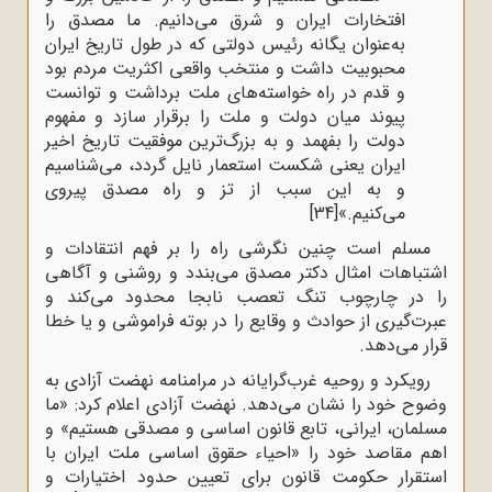
افتخارات ایران و شرق می‌دانیم. ما مصدق را
به‌عنوان یگانه رئیس دولتی که در طول تاریخ ایران
محبوبیت داشت و منتخب واقعی اکثریت مردم بود
و قدم در راه خواسته‌های ملت برداشت و توانست
پیوند میان دولت و ملت را برقرار سازد و مفهوم
دولت را بفهمد و به بزرگ‌ترین موفقیت تاریخ اخیر
ایران یعنی شکست استعمار نایل گردد، می‌شناسیم
و به این سبب از تز و راه مصدق پیروی
می‌کنیم.»
[34]
مسلم است چنین نگرشی راه را بر فهم انتقادات و
اشتباهات امثال دکتر مصدق می‌بندد و روشنی و آگاهی
را در چارچوب تنگ تعصب نابجا محدود می‌کند و
عبرت‌گیری از حوادث و وقایع را در بوته فراموشی و یا خطا
قرار می‌دهد.
رویکرد و روحیه غرب‌گرایانه در مرامنامه نهضت آزادی به
وضوح خود را نشان می‌دهد. نهضت آزادی اعلام کرد: «ما
مسلمان، ایرانی، تابع قانون اساسی و مصدقی هستیم» و
اهم مقاصد خود را «احیاء حقوق اساسی ملت ایران با
استقرار حکومت قانون برای تعیین حدود اختیارات و