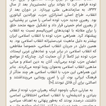
توده فراهم کرد تا بتواند برای نخستین‌بار بعد از سال
1332، به سازماندهی علنی بپردازد. در دوران بعد از
انقلاب، طراح اصلی استراتژی حزب، نورالدین کیانوری
بود. رهبری جدید حزب توده اساس را مبنی بر پشتیبانی
از رهبری امام خمینی قرار داد و تشکیل جبهه متحد خلق
را برای مقابله با تهدیدهای امپریالیسم نسبت به انقلاب
پیشنهاد کرد. همراهی حزب توده با انقلاب اسلامی ایران
بیشتر به دلیل ماهیت غرب‌ستیزانه انقلاب اسلامی بود. به
همین دلیل در جریان انقلاب اسلامی، خصوصاً مقاطعی
که انقلاب اسلامی در برابر غرب و نمادهای غربی ایستاد،
حزب توده نیز کاملاً از آن حمایت کرد. چنان‌که از مواضع
اعضای حزب توده برمی‌آید، آنان به دین اسلام و مبانی
مذهبی انقلاب اسلامی به‌عنوان روبنا توجه می‌کردند. بنابر
این همراهی این حزب با انقلاب اسلامی هر چند متأثر از
فرهنگ ایرانی بود، آن را امری روبنایی می‌پنداشتند و
اصالتی برای آن قائل نبودند.
[10]
به عبارتی دیگر، باوجود اینکه رهبران حزب توده از منظر
بنیادی و اندیشه‌ای، با انقلاب اسلامی اختلافاتی اساسی
داشتند، درصدد بودند که به‌طور پنهانی به اهداف سیاسی
و جاسوسی خود دست پیدا کنند. لذا تمام مواضع علنی و