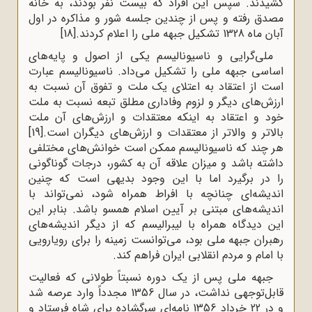
کشیدند. سپس این افراد که بیست نفر بودند، به خانه
مصدق رفته و پس از چندین جلسه شور و مذاکره در اول
آبان ‌ماه 1328 تشکیل جبهه ملی را اعلام کردند.
[18]
ملی‌‌گرایی و ناسیونالیسم یکی از اصول و پایه‌های
اساسی جبهه‌ ملی را تشکیل می‌داد. ناسیونالیسم عبارت
است از اعتقاد به اعتلای یک ملت و تفوق آن نسبت به
ارزش‌های دیگر و لزوم وفاداری مطلق تبعه نسبت به ملت
خود و اعتقاد به اینکه معتقدات و ارزش‌های آن ملت
بالاتر و والاتر از معتقدات و ارزش‌های دیگران است.
[19]
هر چند که ناسیونالیسم ممکن است خوانش‌های مختلفی
داشته باشد و میزان علاقه آن به کشور، درجات گوناگونی
را در برگیرد اما با این وجود بدیهی است که چنین
اندیشه‌ای چنانچه با افراط همراه شود، نمی‌تواند با
اندیشه‌های مبتنی بر آیین اسلام همسو باشد. بنابر این
این دیدگاه همراه با لیبرالیسم که از دیگر اندیشه‌های
رهبران جبهه ملی بود، می‌توانست زمینه را برای رویارویی
با امام و مردم انقلابی ایران فراهم کند.
جبهه ملی پس از یک دوره نسبتاً طولانی که فعالیت
قابل‌توجهی نداشت، در سال 1356 مجدداً وارد عرصه شد
و در 22 خرداد 1356 نامه‌ای سرگشاده برای شاه فرستاد و