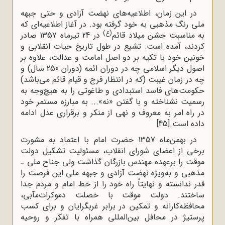
در این زمان، اطلاعیه‌‌های نهضت آزادی و حتی جبهه
ملی رنگ مذهبی به خود گرفته بود. در آغاز اطلاعیه‌ای که
(ع)
به مناسبت جشن میلاد قائم
در 24 تیرماه 1357 صادر
کردند، آمده است: تشیع در طول تاریخ حیات انقلابی و
خونین خود با تکیه بر دو اصل امامت و عدالت، علاوه بر
اصول دیگر اسلامی چه در دوران ائمه (دوران 250 سال) و
چه در زمان غیبت (که در انتظار فرج و قیام قائم می‌باشد)
حکومت‌های فاسد استبدادی و طاغوتی را به‌ هیچ‌وجه به
رسمیت نشناخته و با گفتن «نه»... به مبارزه مستمر خود
در راه امر به معروف و نهی از منکر و برقراری عدل ادامه
داده است.
[45]
در بهمن‌ماه 1357 حضرت امام با اعتماد به مشورت
برخی از اعضای شورای انقلاب، مسئولیت تشکیل دولت
موقت را برعهده مهندس بازرگان گذاشت ولی جناح ملی ـ
مذهبی و به‌ویژه نهضت آزادی و جبهه ملی این فرصت را
قدر ندانسته و نهایتاً راه خود را از خط امام و مردم جدا
ساختند. دولت موقت با خصلت دموکرات‌مآبی،
محافظه‌کارانه و تمکین در برابر غربگرایان و برای کسب
پرستیژ در محافل بین‌المللی همراه با تفکر و روحیه