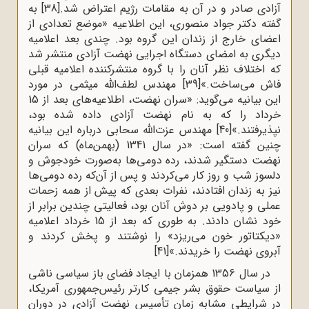
آزادی صادر و در آن به مقامات رژیم اعتراض شد.
[38]
به
گفته دکتر جواد منصوری، این اطلاعیه «موضع تعدادی از
اعضای خارج از زندان این گروه بود. چندی بعد اعلامیه
دیگری به امضای دستگاه اجرایی نهضت آزادی منتشر شد
که اختلاف ‌نظر آنان را با گروه منتشرکننده اعلامیه قبلی
فاش می‌ساخت.»
[39]
مهندس لطف‌الله میثمی در مورد
این بیانیه می‌گوید: «سران نهضت، اطلاعیه‌های بعد از 15
خرداد را که به نام نهضت آزادی داده شده بود،
نپذیرفتند.»
[40]
مهندس عزت‌الله سحابی درباره این بیانیه
چنین گفته است: «در سال 1341 (بهمن‌ماه) که سران
نهضت دستگیر شدند، رده دومی‌ها به‌صورت خودجوش و
دلسوز شب‌ و روز کار می‌کردند و پس از آن‌که رده دومی‌ها
نیز به زندان افتادند، نفرات بعدی که پیش از همه زحمات
عملی و پادویی بر دوش آنان بود، فعالیتی چندین برابر از
خود نشان دادند. به ‌طوری که بعد از 15 خرداد اعلامیه
«دیکتاتور خون می‌ریزد» را نوشتند و پخش کردند و
آبروی نهضت را خریدند.»
[41]
در سال 1356 همزمان با ایجاد فضای باز سیاسی ناشی
از سیاست حقوق بشر جیمی کارتر رئیس‌جمهوری آمریکا،
در شرایطی مشابه زمان تأسیس نهضت آزادی در دوران