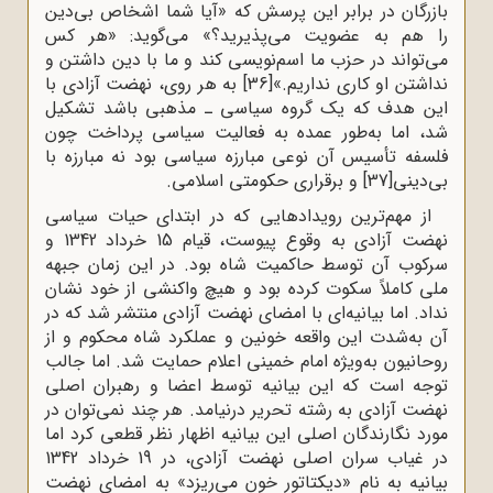
بازرگان در برابر این پرسش که «آیا شما اشخاص بی‌دین
را هم به عضویت می‌پذیرید؟» می‌گوید: «هر کس
می‌تواند در حزب ما اسم‌نویسی کند و ما با دین داشتن و
نداشتن او کاری نداریم.»
[36]
به هر روی، نهضت آزادی با
این هدف که یک گروه سیاسی ـ مذهبی باشد تشکیل
شد، اما به‌طور عمده به فعالیت سیاسی پرداخت چون
فلسفه تأسیس آن نوعی مبارزه سیاسی بود نه مبارزه با
بی‌دینی
[37]
و برقراری حکومتی اسلامی.
از مهم‌ترین رویدادهایی که در ابتدای حیات سیاسی
نهضت آزادی به وقوع پیوست، قیام 15 خرداد 1342 و
سرکوب آن توسط حاکمیت شاه بود. در این زمان جبهه
ملی کاملاً سکوت کرده بود و هیچ واکنشی از خود نشان
نداد. اما بیانیه‌ای با امضای نهضت آزادی منتشر شد که در
آن به‌شدت این واقعه خونین و عملکرد شاه محکوم و از
روحانیون به‌ویژه امام خمینی اعلام حمایت شد. اما جالب
توجه است که این بیانیه توسط اعضا و رهبران اصلی
نهضت آزادی به رشته تحریر درنیامد. هر چند نمی‌توان در
مورد نگارندگان اصلی این بیانیه اظهار نظر قطعی کرد اما
در غیاب سران اصلی نهضت آزادی، در 19 خرداد 1342
بیانیه به نام «دیکتاتور خون می‌ریزد» به امضای نهضت