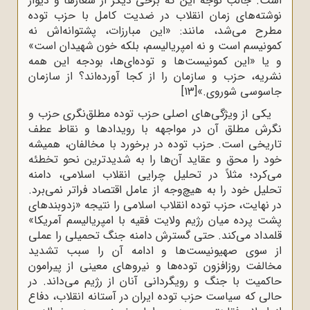
است. جالب توجه این که برخی دیگر از شعارها و دیوار
نوشته‌های زمان انقلاب در ضدیت کامل با حزب توده
مطرح می‌شد، مانند: «این مبارزات، پشتوانه‌اش نه
کمونیسم است و نه امپریالیسم، بلکه خون شهیدان است»
و یا «این کمونیست‌ها و توده‌ای‌ها، بودجه این همه
نشریه، حزب و سازمان را از کجا آورده‌اند؟ از سازمان
جاسوسی شوروی.»
[13]
یکی از ویژگی‌های اصلی حزب توده مطلق‌نگری حزب و
نگرش مطلق آن در مواجهه با رویدادها و نقاط عطف
تاریخی است. حزب توده در برخورد با مخالفان، همیشه
خود را محق و عقاید آن‌ها را به شدیدترین نحو تخطئه
می‌کرد؛ مثلاً در تحلیل چرایی انقلاب اسلامی، دامنه
تحلیل خود را به هیچ‌وجه از عامل اقتصاد فراتر نمی‌برد.
در نهایت، حزب توده انقلاب اسلامی را نتیجه «زدوبندهای
پشت پرده میان رژیم ولایت فقیه با امپریالیسم آمریکا»
قلمداد می‌کند. حتی گسترش دامنه جنگ تحمیلی را عملی
از سوی صهیونیست‌ها و ادامه آن را سبب تشدید
مخالفت روزافزون توده‌ها و نیروهای معینی از پیرامون
حاکمیت با جنگ و رویگردانی آنان از رژیم می‌داند. در
حالی ‌که سیاست حزب توده ایران در آستانه انقلاب، دفاع