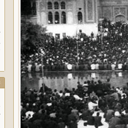
ن
م
ا
ق
و
ز
ت
ب
ر
ا