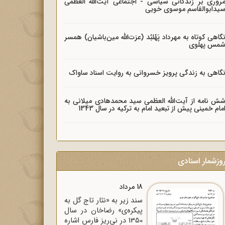
روری بر زندگانی سیاسی - اجتماعی آیت‌الله العظمی
یدابوالقاسم موسوی خویی
گاهی کوتاه به مهرداد پَهْلبُد (عزت‌الله مین‌باشیان) همسر
مس پهلوی
گاهی به زندگی پرویز خسروانی به روایت اسناد ساواک
ش نامه از آیت‌الله العظمی سید محمدهادی میلانی به
مام خمینی پیش از تبعید امام به ترکیه در سال 1343
وزشمار اسنادی
18 مرداد
سند زیر به «نثار تاج گل به
پیکره‌ی» رضاخان در سال
1350 در نی‌ریز فارس اشاره