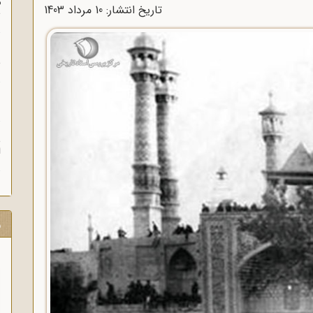
م
تاریخ انتشار: 10 مرداد 1403
س
ن
ش
ن
ش
ا
ر