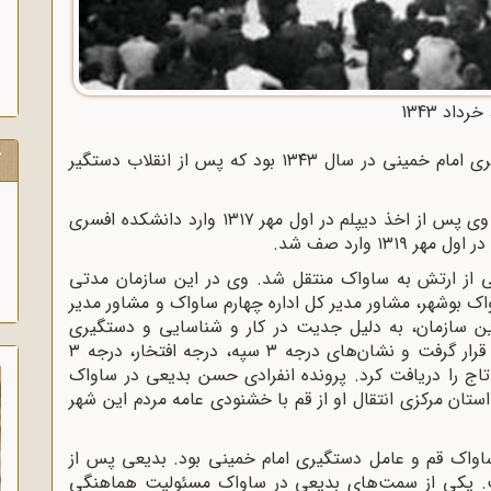
خرداد 1343
ک
«حسن بدیعی رئیس ساواک قم و عامل دستگیری امام خمینی در سال ۱۳۴۳ بود که پس از انقلاب دستگیر
حسن بدیعی فرزند حسین در شیراز به دنیا آمد وی پس از اخذ دیپلم در اول مهر ۱۳۱۷ وارد دانشکده افسری
۱ وارد صف شد.
 ۱۳۴۰ با درجه سرهنگی از ارتش به ساواک منتقل شد. وی در این سازمان مدتی
 بوشهر، مشاور مدیر کل اداره چهارم ساواک و مشاور مدیر
ن سازمان، به دلیل جدیت در کار و شناسایی و دستگیری
مخالفان حکومت چندین بار مورد تقدیر و تشویق قرار گرفت و نشان‌های درجه ۳ سپه، درجه افتخار، درجه ۳
مت، درجه ۲ خدمت، درجه ۳ پاس و درجه ۴ تاج را دریافت کرد. پرونده انفرادی حسن بدیعی در ساواک
ستان مرکزی انتقال او از قم با خشنودی عامه مردم این شهر
اواک قم و عامل دستگیری امام خمینی بود. بدیعی پس از
فت. یکی از سمت‌های بدیعی در ساواک مسئولیت هماهنگی