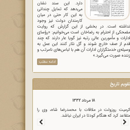
دارد. این سند نشان
می‌دهد که تمایل چندانی
به این کار حتی در میان
کارمندان دولت نیز وجود
داشته است. در بخشی از این گزارش که روایت
ضحکی از احترام به رضاخان است می‌خوانیم: «رؤسای
دارات و مأمورین عالی رتبه نیز گویا عار دارند که چند
دم از صف خارج شوند و گل نثار کنند این عمل به
سیله‌ی خدمتگزاران ادارات آن هم با لباس‌های نامرتب و
ننده صورت می‌گیرد.»
ادامه مطلب
قویم تاریخ
18 مرداد 1333
سیاری از رجال روحانی و سیاسی کشور در نامه‌ای برای
ؤسای مجلسین، خشم خود را از پرداخت غرامت به
نگلیس اعلام کردند.