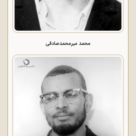
محمد میرمحمدصادقی