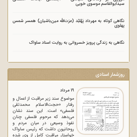
سیدابوالقاسم موسوی خویی
نگاهی کوتاه به مهرداد پَهْلبُد (عزت‌الله مین‌باشیان) همسر شمس
پهلوی
نگاهی به زندگی پرویز خسروانی به روایت اسناد ساواک
روزشمار اسنادی
19 مرداد
موضوع سند زیر مراقبت از اعمال و
رفتار «حجت‌الاسلام محمدتقی
فلسفی» است. این سند نشان
می‌دهد که مرحوم فلسفی چنان
نفوذ وسیعی در میان مردم و
روحانیون داشت که رئیس ساواک
خواستار مراقبت کامل از وی شده