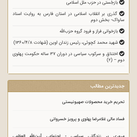
بازجُستی در حزب ملل اسلامی
گذری بر انقلاب اسلامی در استان فارس به روایت اسناد
ساواک- بخش دوم
بازخوانی فراز و فرود گروه حزب‌الله
شهید محمد کچوئی، رئیس زندان اوین (شهادت 1360/4/8)
اختناق و سرکوب سیاسی در دوران 37 ساله حکومت پهلوی
دوم – (2)
جدیدترین مطالب
تحریم خرید محصولات صهیونیستی
فساد مالی غلامرضا پهلوی و پرویز خسروانی
مروری بر زندگانی سیاسی - اجتماعی آیت‌الله العظمی