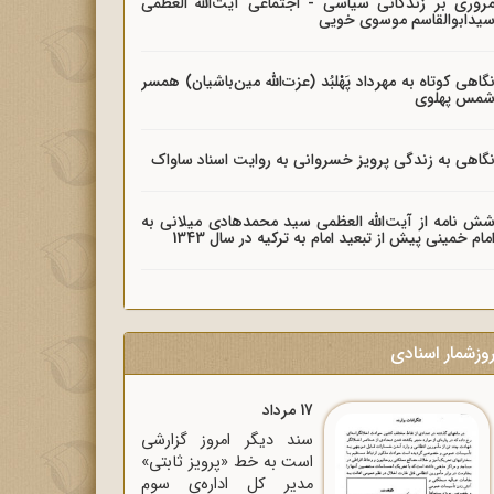
روری بر زندگانی سیاسی - اجتماعی آیت‌الله العظمی
یدابوالقاسم موسوی خویی
گاهی کوتاه به مهرداد پَهْلبُد (عزت‌الله مین‌باشیان) همسر
مس پهلوی
گاهی به زندگی پرویز خسروانی به روایت اسناد ساواک
ش نامه از آیت‌الله العظمی سید محمدهادی میلانی به
مام خمینی پیش از تبعید امام به ترکیه در سال 1343
وزشمار اسنادی
17 مرداد
سند دیگر امروز گزارشی
است به خط «پرویز ثابتی»
مدیر کل اداره‌ی سوم