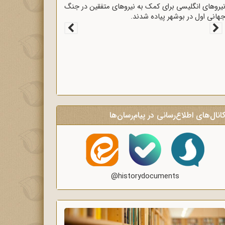
قرارداد 1919 که عملاً ایران را مستعمره انگلستان می‌کرد،
ه وسیله وثوق‌الدوله با انگلیسی‌ها امضا شد.
انال‌های اطلاع‌رسانی در پیام‌رسان‌ها
@historydocuments