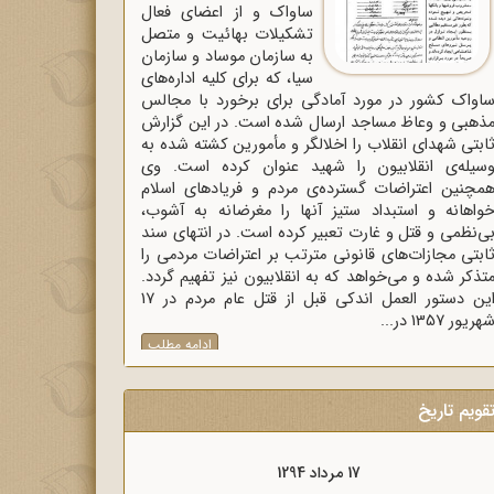
ساواک و از اعضای فعال
تشکیلات بهائیت و متصل
به سازمان موساد و سازمان
سیا، که برای کلیه اداره‌های
اواک‌ کشور در مورد آمادگی برای برخورد با مجالس
ذهبی و وعاظ مساجد ارسال شده است. در این گزارش
ابتی شهدای انقلاب را اخلالگر و مأمورین کشته شده به
سیله‌ی انقلابیون را شهید عنوان کرده است. وی
مچنین اعتراضات گسترده‌ی مردم و فریادهای اسلام
واهانه و استبداد ستیز آنها را مغرضانه به آشوب،
ی‌نظمی و قتل و غارت تعبیر کرده است. در انتهای سند
ابتی مجازات‌های قانونی مترتب بر اعتراضات مردمی را
تذکر شده و می‌خواهد که به انقلابیون نیز تفهیم گردد.
این دستور العمل اندکی قبل از قتل عام مردم در 17
هریور 1357 در...
ادامه مطلب
قویم تاریخ
17 مرداد 1298