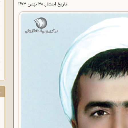
م
تاریخ انتشار: 30 بهمن 1403
س
ن
ش
ن
ش
ا
ر