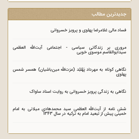
جدیدترین مطالب
فساد مالی غلامرضا پهلوی و پرویز خسروانی
مروری بر زندگانی سیاسی - اجتماعی آیت‌الله العظمی
سیدابوالقاسم موسوی خویی
نگاهی کوتاه به مهرداد پَهْلبُد (عزت‌الله مین‌باشیان) همسر شمس
پهلوی
نگاهی به زندگی پرویز خسروانی به روایت اسناد ساواک
شش نامه از آیت‌الله العظمی سید محمدهادی میلانی به امام
خمینی پیش از تبعید امام به ترکیه در سال 1343