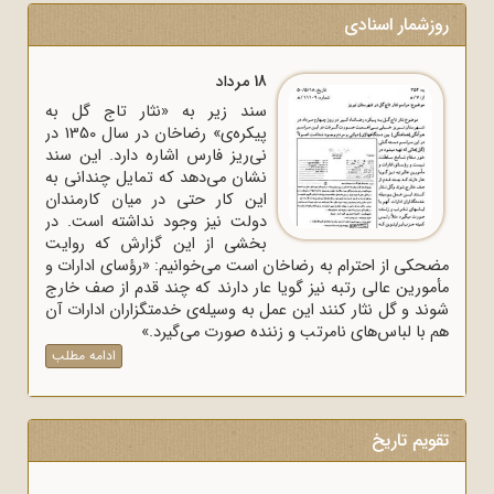
روزشمار اسنادی
18 مرداد
سند زیر به «نثار تاج گل به
پیکره‌ی» رضاخان در سال 1350 در
نی‌ریز فارس اشاره دارد. این سند
نشان می‌دهد که تمایل چندانی به
این کار حتی در میان کارمندان
دولت نیز وجود نداشته است. در
بخشی از این گزارش که روایت
مضحکی از احترام به رضاخان است می‌خوانیم: «رؤسای ادارات و
مأمورین عالی رتبه نیز گویا عار دارند که چند قدم از صف خارج
شوند و گل نثار کنند این عمل به وسیله‌ی خدمتگزاران ادارات آن
هم با لباس‌های نامرتب و زننده صورت می‌گیرد.»
ادامه مطلب
تقویم تاریخ