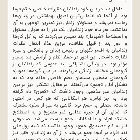
داخل بند در بین خود زندانیان مقررات خاصی حکم فرما
بود. از آنجا که ابتدایی‌ترین اصول بهداشتی در زندان‌ها
رعایت نمی‌شد و مسئولان زندان نیز کمترین توجهی به آن
نداشتند، هر ماه خود زندانیان یک نفر را به عنوان مسئول
و اصطلاحاً «شهردار» بند تعیین می‌کردند که به کل کارها
و امور بند از قبیل نظافت، توزیع غذا، انتقال نظرات
زندانیان به افسر نگهبان و رئیس زندان و بالعکس و غیره
نظارت داشت. این امور در
حفظ نظم و آرامش بند بسیار
مؤثر بود. در زندگی اشتراکی بند عمومی که زندانیان از
گروه‌های مختلف زندگی می‌کردند، در بین گروه‌ها به‌ویژه
گروه‌های مذهبی مسلمان نظم خاصی حاکم بود که به
تشکل آنان «جمع» می‌گفتند. در مقابل تشکلی نیز در بین
زندانیان غیر مذهبی وجود داشت که «کمون» نام گرفته
بود. به جز لباس، هر امکاناتی که هر کس در اختیار
داشت، متعلق به جمع بود. گاهی به غیر از سفره مشترک
که غذای آن از جیره غذایی غیر مطبوخ و به اصطلاح
خشکه افراد و با امکانات جمع درست می‌شد، صندوقی
نیز به نام «صندوق جمع» وجود داشت که کلیه پول‌های
نقد افراد در آنجا جمع می‌شد و از آن به زندانیان فقیر نیز
کمک می‌‌شد. این نظم و انضباط در خدمات عمومی بند