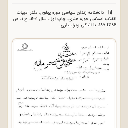
[1]
. دانشنامه زندان سیاسی دوره پهلوی، دفتر ادبیات
انقلاب اسلامی حوزه هنری، چاپ اول، سال 1401، ج 1، ص
184تا 187، با اندکی ویراستاری.