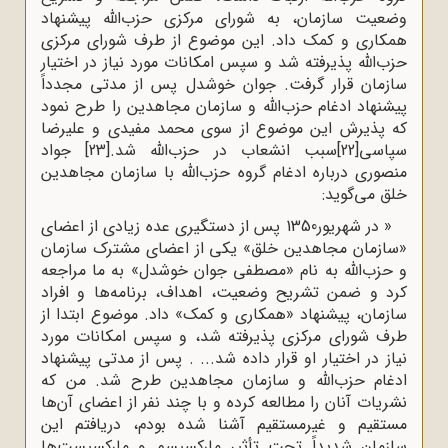
وضعیت سازمان، به شورای مرکزی حزب‌الله پیشنهاد
همکاری و کمک داد. این موضوع از طرف شورای مرکزی
حزب‌الله پذیرفته شد و سپس امکانات مورد نیاز در اختیار
سازمان قرار گرفت. جوان خوشدل پس از مدتی مجدداً
پیشنهاد ادغام حزب‌الله و سازمان مجاهدین را طرح نمود
که پذیرش این موضوع از سوی محمد مفیدی و علیرضا
سپاسی
[22]
سبب انشعاب در حزب‌الله شد.
[23]
جواد
منصوری درباره ادغام گروه حزب‌الله با سازمان مجاهدین
خلق می‌گوید:
« در شهریور1350 پس از دستگیری عده زیادی از اعضای
«سازمان مجاهدین خلق» یکی از اعضای مشترک سازمان
و حزب‌الله به نام «مصطفی جوان خوشدل» به ما مراجعه
کرد و ضمن تشریح وضعیت، اهداف، برنامه‌ها و افراد
سازمان، پیشنهاد «همکاری و کمک» داد. موضوع ابتدا از
طرف شورای مرکزی پذیرفته شد، و سپس امکانات مورد
نیاز در اختیار او قرار داده شد... . پس از مدتی پیشنهاد
ادغام حزب‌الله و سازمان مجاهدین طرح شد. من که
نشریات آنان را مطالعه کرده و با چند نفر از اعضای آن‌ها
مستقیم و غیرمستقیم آشنا شده بودم، دریافتم این
سازمان شدیداً تحت ‌تأثیر مارکسیسم و مارکسیست‌ها