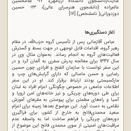
عنایت(دانشجوی دانشگاه آریامهر)، 22- غلامحسین
عالم‌زاده (دانشجوی هنرسرای عالی)، 23- حسین
دوزدوزانی( نامشخص).
[17]
آغاز دستگیری‌ها
عباس آقازمانی پس از تأسیس گروه حزب‌الله، در مقام
رهبر گروه، اقدامات قابل توجهی در جهت بسط و گسترش
فعالیت‌های گروه به انجام رساند. به‌عنوان مثال وی در
سال 1347 برای معالجه پدرش سفری به آلمان کرد و در
این سفر توانست با سازمان الفتح و افرادی چون حسین
رضایی و حسن ماسالی که دارای گرایش‌های چپ و
مارکسیستی بودند ارتباط برقرار کند. او در این سفر
اطلاعات جامعی در خصوص چگونگی اعزام افراد به لبنان
برای طی دور‌ه‌های چریکی و نیز خانه‌های امن اروپا و
آسیا و راه‌های مطمئن برای پیوستن به مقرهای آموزش
نظامی به دست آورد. این موضوع بعدها زمینه‌ برای اعزام
سعید محمدی‌فاتح به خارج از کشور، برای فراگیری
دوره‌های چریکی را فراهم ساخت اما به واسطه عدم
مراقبت‌های امنیتی از سوی محمدی‌ فاتح این موضوع از