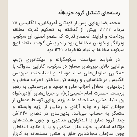
زمینه‌های تشکیل گروه حزب‌الله
محمدرضا پهلوی پس از کودتای آمریکایی، انگلیسی 28
مرداد 1332، بیش از گذشته به تحکیم قدرت مطلقه
پرداخت و فرآیند انحصار قدرت که عنصر اصلی آن سرکوب
ویرانگر و خونین مخالفان بود را در پیش گرفت. نقطه اوج
سرکوب مخالفان، قیام 15خرداد 1342 بود.
در شرایط سیاست سرکوبگرانه و دیکتاتوری رژیم،
توانایی بالای نیروهای مسلح در سرکوب، کارایی ساواک با
همکاری سازمان‌های سیا، موساد و اینتلیجنت سرویس
انگلیس در شناسایی و ریشه کن ساختن احزاب مخفی و
زیرزمینی، انحلال احزاب ملی و تبعید و بی‌حرمتی به رهبر
برجسته حضرت امام خمینی(ره)، و جریان‌های آزادی‌خواه
روز دنیا، مشی مسلحانه علیه رژیم پهلوی توسط عده‌ای از
جوانان تنها راه چاره آزادی و رهایی از رژیم وابسته و
ستمگر به حساب می‌آمد. بدین‌سان در دهه‌ی 1340ش
چند گروه‌ مبارز با ایدئولوژی مذهبی و چون هیئت‌های
مؤتلفه اسلامی، حزب ملل اسلامی و یا با عقاید التقاطی
چون سازمان مجاهدین خلق با مشی مسلحانه به کارزار