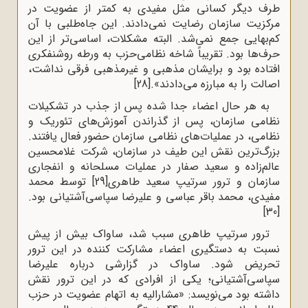
طرف دیگر کسانی مثل مفیدی به کمتر از عضویت در
مرکزیت سازمان رضایت نمی‌دادند. این جاه‌طلبی با آن
کم‌بهایی جمع نمی‌شد. البته مشکلات، اساسی‌تر از این
حرف‌ها بود. تقریباً شاخه نظامی‌حزب به ورطه روشنفکری
افتاده بود و برایشان مذهبی و غیرمذهبی فرقی نداشت،
اصالت را به مبارزه می‌دادند».
[28]
به هر حال اعضاء جدا شده پس از جذب در تشکیلات
نظامی سازمان، پس از گذراندن آموزش‌های تئوریک و
نظامی، در عملیات‌های نظامی سازمان حضور فعال یافتند.
بزرگ‌ترین نقش این طیف در سازمان، شرکت غلامحسین
عالم‌زاده و سعید صفار در عملیات مسلحانه و انفجاری
سازمان و ترور سرتیپ سعید طاهری
[29]
توسط محمد
مفیدی، محمد باقر عباسی و علیرضا سپاسی‌آشتیانی بود.
[30]
ترور سرتیپ طاهری سبب شد، ساواک بیش از پیش
نسبت به دستگیری اعضاء مشارکت کننده در این ترور
تحریض شود. ساواک در گزارشی درباره علیرضا
سپاسی‌آشتیانی؛ یکی از افرادی که در این ترور نقش
داشته بود می‌نویسد: «مشارالیه به اتهام عضویت در حزب