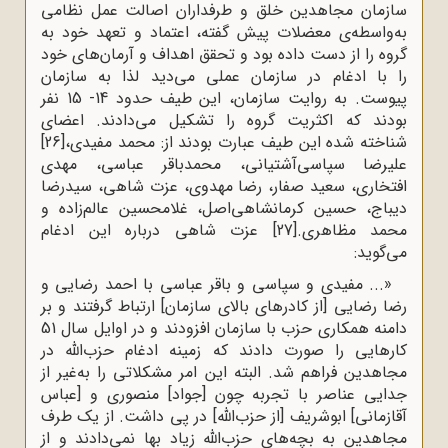
سازمان مجاهدین خلق و طرفداران اصالت عمل نظامی
به‌واسطه‌ی معضلات پیش گفته، اعتماد و تعهد خود به
گروه را از دست داده بود و تحقق اهداف و آرمان‌های خود
را با ادغام در سازمان عملی می‌دید لذا به سازمان
پیوست. به روایت سازمان، این طیف حدود 14- 15 نفر
بودند که اکثریت گروه را تشکیل می‌دادند. اعضای
شناخته شده این طیف عبارت بودند از: محمد مفیدی،
[26]
علیرضا سپاسی‌آشتیانی، محمدباقر عباسی، مهدی
افتخاری، سعید صفار، رضا مهدوی، عزت شاهی، سیدرضا
دیباج، حسین کرمانشاهی‌اصل، غلامحسین عالم‌زاده و
محمد مظاهری.
[27]
عزت شاهی درباره این ادغام
می‌گوید:
«... مفیدی و سپاسی و باقر عباسی با احمد رضایی و
رضا رضایی [از کادرهای بالای سازمان] ارتباط گرفتند و بر
دامنه همکاری حزب با سازمان افزودند و در اوایل سال 51
کارهایی را صورت دادند که زمینه ادغام حزب‌الله در
مجاهدین فراهم شد. البته این امر مشکلاتی را به‌غیر از
جدایی عناصر با تجربه چون [جواد] منصوری و [عباس
آقازمانی] ابوشریف [از حزب‌الله] در پی داشت. از یک طرف
مجاهدین به بچه‌های حزب‌الله زیاد بها نمی‌دادند و از