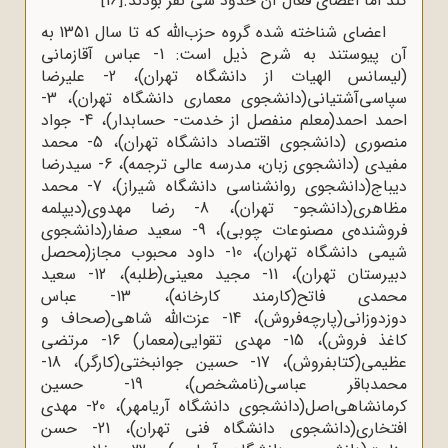
کند اما اعضای فعال آن حدود سی نفر بودند.
[16]
اعضای شناخته شده گروه حزب‌الله که تا سال 1351 به
آن پیوستند به شرح ذیل است: 1- عباس آقازمانی
(لیسانس الهیات از دانشگاه تهران)، 2- علیرضا
سپاسی‌آشتیانی(دانشجوی معماری دانشگاه تهران)، 3-
احمد احمد(معلم منفصل از خدمت- حسابدار)، 4- جواد
منصوری (دانشجوی اقتصاد دانشگاه تهران)، 5- محمد
مفیدی (دانشجوی زبان، مدرسه عالی ترجمه)، 6- سیدرضا
دیباج(دانشجوی روانشناسی دانشگاه شیراز)، 7- محمد
مظاهری(دانشجو- تهران)، 8- رضا مهدوی(دیپلمه
فروشنده‌ی مصنوعات چوبی)، 9- سعید صفار(دانشجوی
شیمی دانشگاه تهران)، 10- داود محبوب‌ مجاز(محصل
دبیرستان تهران)، 11- مجید معینی(طلبه)، 12- سعید
محمدی فاتح(کارمند کارخانه)، 13- عباس
دوزدوزانی(پارچه‌فروش)، 14- عزت‌الله شاهی(صحاف و
کاغذ فروش)، 15- مهدی تقوایی(معمار) 16- مرتضی
عظیمی(کتابفروش)، 17- حسین جوانبختی(کارگر)، 18-
محمدباقر عباسی(نامشخص)، 19- حسین
کرمانشاهی‌اصل(دانشجوی دانشگاه آریامهر)، 20- مهدی
افتخاری(دانشجوی دانشگاه فنی تهران)، 21- حسن