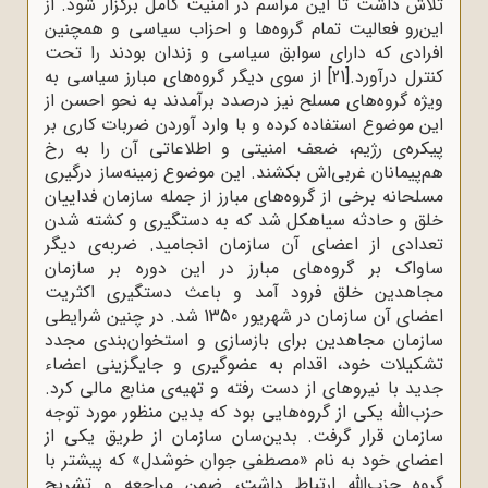
تلاش داشت تا این مراسم در امنیت کامل برگزار شود. از
این‌رو فعالیت تمام گروه‌ها و احزاب سیاسی و همچنین
افرادی که دارای سوابق سیاسی و زندان بودند را تحت
کنترل درآورد.
[21]
از سوی دیگر گروه‌های مبارز سیاسی به
ویژه گروه‌های مسلح نیز درصدد برآمدند به نحو احسن از
این موضوع استفاده کرده و با وارد آوردن ضربات کاری بر
پیکره‌ی رژیم، ضعف امنیتی و اطلاعاتی آن را به رخ
هم‌پیمانان غربی‌اش بکشند. این موضوع زمینه‌ساز درگیری
مسلحانه برخی از گروه‌های مبارز از جمله سازمان فداییان
خلق و حادثه سیاهکل شد که به دستگیری و کشته شدن
تعدادی از اعضای آن سازمان انجامید. ضربه‌ی دیگر
ساواک بر گروه‌های مبارز در این دوره بر سازمان
مجاهدین خلق فرود آمد و باعث دستگیری اکثریت
اعضای آن سازمان در شهریور 1350 شد. در چنین شرایطی
سازمان مجاهدین برای بازسازی و استخوان‌بندی مجدد
تشکیلات خود، اقدام به عضوگیری و جایگزینی اعضاء
جدید با نیروهای از دست رفته و تهیه‌ی منابع مالی کرد.
حزب‌الله یکی از گروه‌هایی بود که بدین منظور مورد توجه
سازمان قرار گرفت. بدین‌سان سازمان از طریق یکی از
اعضای خود به‌ نام «مصطفی جوان‌ خوشدل» که پیشتر با
گروه حزب‌الله ارتباط داشت، ضمن مراجعه و تشریح