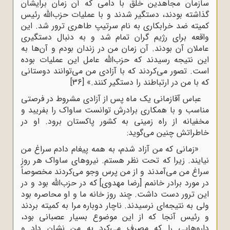
سازمان مجاهدین خلق با دامی ‌که آن زمان برایشان
گذاشته بودند، دستگیر شدند و با عملیات حزب‌الله رئیس
کمیته ضد خرابکاری به نام سرتیپ طاهری ترور شد. این
واقعه برای رژیم گران تمام شد و به دنبال دستگیری
عاملان آن بودند. آن زمان من در زندان بودم و آن‌ها به
این نتیجه رسیدند که حزب‌الله عامل این عملیات بوده
است. تصور می‌کردند که با آزادی من می‌توانند دوستانی
که با من در ارتباطند را دستگیر کنند.»
[36]
عباس آقازمانی یک ماه پس از آزادی مشروط در فرصتی
مناسب و با همکاری برادرش توانست ساواک را بفریبد و
مخفیانه از راه زمینی به کشور پاکستان برود. او در
خاطراتش چنین می‌گوید:
«زمانی که من آزاد شدم، به همه پیغام دادم سراغ من
نیایند. زیرا که تحت نظر هستم. نیروهای ساواک هر روز
سراغ من می‌آمدند و از من پرس وجو می‌کردند مخصوصاً
در مورد برادر خانمم [رضا مهدوی] که در حزب‌الله بود و در
این ترور دست داشت. چند روز خانه ما و او محاصره بود
ولی به نتیجه‌ای نرسیدند. ناچار دوباره مرا به کمیته بردند
و رئیس آنجا که از این موضوع بسیار عصبانی بود،
داروهایی را که مصرف می‌کرد به من نشان داد و