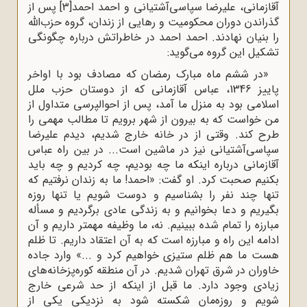
آقازمانی، علیرضا سپاسی‌آشتیانی و احمد احمد
[3]
پس از
گذراندن دوران محکومیت و رهایی از زندان، گروه حزب‌الله
را بنیان نهادند. احمد احمد در خاطراتش درباره چگونگی
تشکیل این گروه می‌گوید:
«در ششم ماه مبارک رمضان که مصادف بود با اواخر
پاییز 1346، عباس آقازمانی که از دوستان حزب ملل
اسلامی ‌بود به منزل ما آمد، پس از احوالپرسی متداول از
من خواست که به بیرون از شهر برویم تا مطالب مهمی ‌را
طرح کند. وقتی از در خانه خارج شدیم، دیدم علیرضا
سپاسی‌آشتیانی نیز در ماشین است... در بین راه عباس
آقا‌زمانی درباره اینکه ما چه بودیم، چه کردیم و چه باید
بکنیم صحبت کرد. او گفت: «احمد! ما به زندان نرفتیم که
تنها چند نفر را بشناسیم و دوست شویم یا تنها روزه
بگیریم و دعا بخوانیم و به زندگی عادی برگردیم و مسأله
مبارزه را تمام شده ببینیم. نه، ما وظیفه مهمتر داریم و آن
ادامه این ‌راه و مبارزه است که به آن اعتقاد داریم. تا ظلم
هست ما هم ظلم ستیزی خواهیم کرد و ...» وارد جاده
خاوران در شرق تهران شدیم. در آن منطقه کوره‌پزخانه‌های
زیادی وجود دارد. ما قبل از اینکه از حد شرعی خارج
شویم و روزه‌مان شکسته شود به نزدیکی یکی از