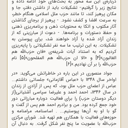
درباره‌ی این سه محور به بحث‌های خود ادامه داده و
نتایج زیر را گرفتیم:- تشکیلات باید از داشتن دفتر، جا و
مکان پرهیز کند، تا مانند حزب ملل اسلامی‌ هنگام خطر،
به سرعت افشا و کشف نشود. - پرهیز از برجای گذاشتن
آثار مکتوب و اتکا به محتویات ذهن و برنامه‌ریزی ذهنی
و حفظ دستورات و برنامه‌ها. - دعوت از مبارزینی که از
زندان آزاد شده یا آزاد خواهند شد، برای پیوستن به
تشکیلات. به این ترتیب ما سه نفر تشکیلاتی را پایه‌ریزی
کردیم که به استناد آیات شریفه‌ی «فان حزب‌الله هم
الغالبون»
[4]
و «الا ان حزب‌الله هم المفلحون»
[5]
نام
حزب‌الله را بر آن نهادیم.»
[6]
جواد منصوری در این باره در خاطراتش می‌گوید: «در
اواخر سال 1348 با «عباس آقازمانی» جلساتی داشتم...
عباس از اعضای حزب ملل بود، که پس از آزادی از زندان
در سال 1346، احمد احمد و علیرضا سپاسی آشتیانی(از
دیگر دوستان حزب) را برای فعالیت دوباره مبارزاتی دور
خود جمع کرده بود. من و برادرم احمد هم پس از گفت و
گو با او به آن‌ها پیوستیم... . اساسنامه، مرامنامه و
حوزه‌های فعالیت با همکاری هم تهیه شد. شورای مرکزی
حزب‌الله با عضویت ما پنج نفر شکل گرفت. به دنبال آن