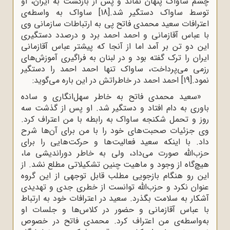
چشم ساواک پنهان نماند و پس از بازگشت به ایران، او
توسط ساواک دستگیر شد.
[18]
ساواک به واسطه‌ی
اعترافات سعید محمدی فاتح پی به ارتباطات سازمانی وی
با عباس آقازمانی و احمد احمد برد و درصدد دستگیری
این دو تن بر آمد اما از آنجا که پیشتر عباس آقازمانی
ایران را ترک گفته بود و در لبنان به فراگیری آموزش‌های
رزمی می‌پرداخت، ساواک تنها احمد احمد را دستگیر
نمود.
[19]
احمد احمد در خاطراتش در این باره می‌گوید:
«سعید محمدی فاتح به خاطر سهل‌انگاری و ساده
باوری به دام افتاد و دستگیر شد. او پس از گذشت سه
روز و تحمل شکنجه ساواک به رابطه با من اعتراف کرد.
وی جزئیات صحبت‌های خود را با من برای آن‌ها شرح
داد. با اینکه سعید فعالیت‌ها و حرکت‌هایی را برای
حزب‌الله صورت می‌داد، ولی به خاطر دوراندیشی ما،
هیچ‌گاه از وجود و ماهیت چنین تشکیلاتی مطلع نشد. از
این رو هنگام بازجویی مطلب قابل توجهی از این گروه
عنوان نکرد و حزب‌الله توانست از خطری جدی و تهدیدی
آشکار به سلامت بگذرد. سعید در اعترافات خود به ارتباط
با عباس آقا‌زمانی و حضور در کلاس‌ها و جلسات او
به‌واسطه‌ی من اعتراف کرد. محمدی فاتح در خصوص