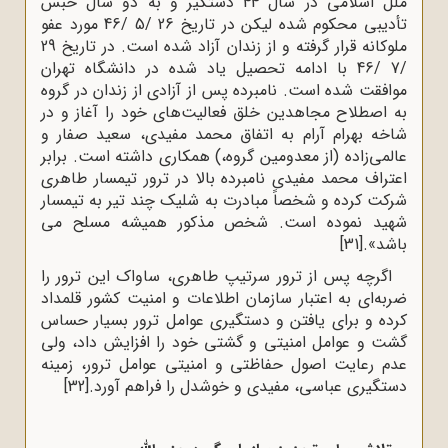
ملل اسلامی در سال 44 دستگیر و به دو سال حبس
تأدیبی محکوم شده لیکن در تاریخ 26 /5 /46 مورد عفو
ملوکانه قرار گرفته و از زندان آزاد شده است. در تاریخ 29
/7 /46 با ادامه تحصیل یاد شده در دانشگاه تهران
موافقت شده است. نامبرده پس از آزادی از زندان در گروه
به اصطلاح مجاهدین خلق فعالیت‌های خود را آغاز و در
شاخه بهرام آرام به اتفاق محمد مفیدی، سعید صفار و
عالمی‌زاده (از معدومین گروه،) همکاری داشته است. برابر
اعتراف محمد مفیدی نامبرده بالا در ترور تیمسار طاهری
شرکت کرده و شخصاً مبادرت به شلیک چند تیر به تیمسار
شهید نموده است. شخص مذکور همیشه مسلح می
باشد».
[31]
اگرچه پس از ترور سرتیپ طاهری، ساواک این ترور را
ضربه‌ای به اعتبار سازمان اطلاعات و امنیت کشور قلمداد
کرده و برای یافتن و دستگیری عوامل ترور بسیار حساس
گشت و عوامل امنیتی و گشتی خود را افزایش داد، ولی
عدم رعایت اصول حفاظتی و امنیتی عوامل ترور، زمینه
دستگیری عباسی، مفیدی و خوشدل را فراهم آورد.
[32]