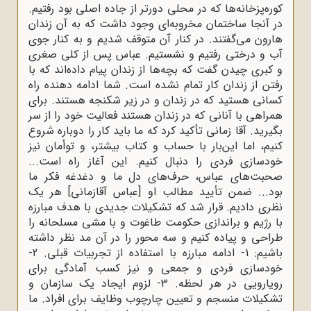
کوره‌پزخانه‌ها که در محلی دورتر از جاده اصلی بود رفتیم.
در آنجا ساختمان مخروبه‌ای وجود داشت که به آن زندان‌
هارون می‌گفتند. در کنار آن متوقف شدیم و به کنار جوی
آب و درختی رفتیم و نشستیم. عباس پس از کلی صغری
و کبری چیدن گفت که بچه‌ها از زندان پیام داده‌اند که با
رفتن از زندان کار تمام نشده است. شما ادامه ‌دهنده راه
کسانی هستید که در زندان و در زیر شکنجه هستند. برای
همراهی با آنانی که در زندان هستند فعالیت خود را از سر
بگیرید. آقا زمانی تأکید کرد که ما باید کار را دوباره شروع
کنیم، اما این‌بار با حساب و کتاب بیشتر، و توأمان نیز
خودسازی فردی را دنبال کنیم. این آغاز راه است...
صحبت‌های عباس، حرف‌های دل ما و دغدغه فکر ما
بود... ضمن تأیید مطالب او [عباس آقازمانی] هر یک
نظری دادیم. قرار شد که تشکیلات جدیدی با هدف مبارزه
با رژیم و براندازی حکومت طاغوت و با مشی مسلحانه را
طراحی و پیاده کنیم و سه محور را در آن مد نظر داشته
باشیم: 1- ادامه مبارزه با استفاده از تجربیات قبلی. 2-
خودسازی فردی و جمعی و نیز کسب آمادگی برای
رویارویی در هر لحظه. 3- لزوم ایجاد یک سازمان و
تشکیلات منسجم و تعیین چارچوب وظایف برای افراد. ما