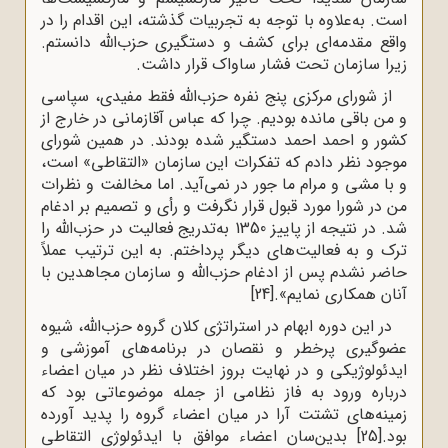
است. به‌علاوه با توجه به تجربیات گذشته، این اقدام را در
واقع مقدمه‌ای برای کشف و دستگیری حزب‌الله دانستم.
زیرا سازمان تحت فشار ساواک قرار داشت.
از شورای مرکزی پنج نفره حزب‌الله فقط مفیدی، سپاسی
و من باقی مانده بودیم. چرا که عباس آقازمانی در خارج از
کشور و احمد احمد دستگیر شده بودند. در همین شورای
موجود نظر دادم که تفکرات این سازمان «التقاطی» است،
و با مشی و مرام ما جور در نمی‌آید. اما مخالفت و نظرات
من در شورا مورد قبول قرار نگرفت و رأی و تصمیم بر ادغام
شد. در نتیجه از پاییز 1350 به‌تدریج فعالیت در حزب‌الله را
ترک و به فعالیت‌های دیگر پرداختم. به این ترتیب عملاً
حاضر نشدم پس از ادغام حزب‌الله و سازمان مجاهدین با
آنان همکاری نمایم».
[24]
در این دوره ابهام در استراتژی کلان گروه حزب‌الله، شیوه
عضوگیری پرخطر و نقصان در برنامه‌های آموزشی و
ایدئولوژیکی و در نهایت بروز اختلاف نظر در میان اعضاء
درباره ورود به فاز نظامی از جمله موضوعاتی بود که
زمینه‌های تشتت آرا در میان اعضاء گروه را پدید آورده
بود.
[25]
بدین‌سان اعضاء موافق با ایدئولوژی التقاطی