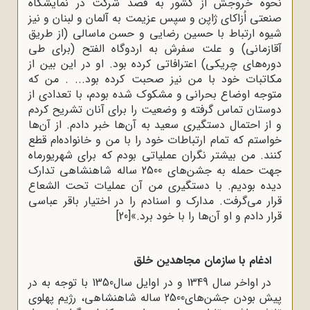
نحوه خروجش از کشور به قصد شرکت در نمایشگاه
صنعتی اُزاکای ژاپن و سپس عزیمت به آلمان و لبنان و نیز
شیوه ارتباط با حسین رضایی و حسن ماسالی (از طریق
آقازمانی) و علت سفرش به اردوگاه الفتح (برای طی
دوره‌های چریکی) اعترافاتی کرده بود. او در این بین از
مکاتبات خود با من نیز صحبت کرده بود... . من که
متوجه اوضاع بحرانی و مشکوک شده بودم، با تعدادی از
دوستان تماس گرفته و وضعیت را برای آنان تشریح کردم
و از احتمال دستگیری سعید به آن‌ها خبر دادم. از آن‌ها
خواستم که تمام ارتباطات خود را با من و خانواده‌ام قطع
کنند. من بیشتر نگران عملیاتی بودم که برای شهریورماه
جهت حمله به جشن‌های 2500 ساله شاهنشاهی تدارک
دیده بودیم. با دستگیری من آن عملیات تحت الشعاع
قرار می‌گرفت. مدارک و اسنادم را در اختیار باقر عباسی
قرار دادم و او آن‌ها را با خود برد.»
[20]
ادغام با سازمان مجاهدین خلق
در اواخر سال 1349 و در اوایل سال1350 با توجه به در
پیش بودن جشن‌های2500 ساله شاهنشاهی، رژیم پهلوی