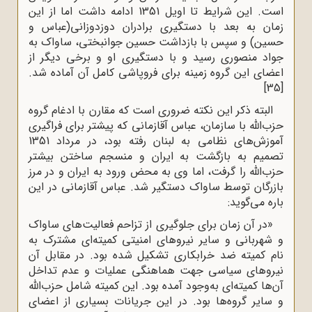
است. این شرایط تا اویل 1351 ادامه داشت اما از این
زمان به بعد با دستگیری برادران دوزدوزانی(عباس و
حسین) و سپس با بازداشت حسین جوانبختی، ساواک به
جواد منصوری رسید و با دستگیری او و برخی دیگر از
اعضای این گروه زمینه برای فروپاشی کامل آن آماده شد.
[35]
البته ذکر این نکته ضروری است که مقارن با ادغام گروه
حزب‌الله با سازمان، عباس آقازمانی که پیشتر برای فراگیری
آموزش‌های نظامی به لبنان رفته بود، در مرداد 1351
تصمیم به بازگشت به ایران و منسجم ساختن بیشتر
حزب‌الله را گرفت، اما وی به محض ورود به ایران و در مرز
بازرگان توسط ساواک دستگیر شد. عباس آقازمانی در این
باره می‌گوید:
«در آن زمان برای جلوگیری از تزاحم فعالیت‌های ساواک
و شهربانی و سایر نیروهای امنیتی کمیته‌ای مشترک به
نام کمیته ضد خرابکاری تشکیل شده بود. در مقابل آن
نیروهای سیاسی جهت هماهنگی عملیات و عدم تداخل
آن‌ها کمیته‌ای به‌وجود آمده بود. این کمیته شامل حزب‌الله
و سایر گروه‌ها بود. در این جریانات بسیاری از اعضای