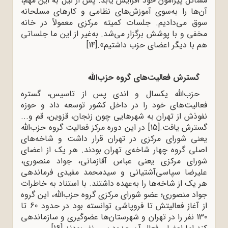
مسائل پیرامون خود افزایش یابد. پس از نیل به این مهم،
آن‌ها را به‌سوی آموزش‌های نظامی و کارهای مسلحانه
سوق می‌دادیم. جلسات کمیته مرکزی معمولاً در خانه
مخفی و با پوشش برگزار می‌شد. به‌غیر از این ما جلساتی
هم با دیگر اعضای حزب داشتیم».
[14]
گسترش فعالیت‌های گروه حزب‌الله
حزب‌الله یکسال و اندی پس از تاسیس، گستره
فعالیت‌های خود را در داخل کشور توسعه داد و حوزه
نفوذش از تهران به شهرهایی چون زنجان، قزوین، قم و...
گسترش یافت.
[15]
در این دوره مرکز فعالیت گروه حزب‌الله
یعنی شورای مرکزی در تهران قرار داشت و شاخه‌های
اصلی گروه چهار شاخه‌ی تهران بودند. هر یک از اعضای
شورای مرکزی یعنی عباس آقا‌زمانی، جواد منصوری،
علیرضا سپاسی‌آشتیانی و سیدمحمد مفیدی فرماندهی
هر یک از شاخه‌ها را به‌عهده داشتند. با استناد به خاطرات
جواد منصوری؛ عضو شورای مرکزی گروه حزب‌الله، این گروه
از آغاز فعالیتش تا فروپاشی توانسته بود در حدود 60 تا
130 نفر را در تهران و شهرستان‌ها عضوگیری و سازماندهی