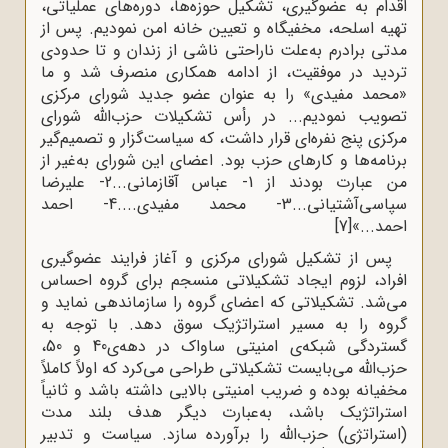
اقدام به عضوگیری، تشکیل حوزه‌ها، دوره‌های عملیاتی،
تهیه اسلحه، مخفیگاه و تعیین خانه امن نمودیم. پس از
مدتی برادرم به‌علت ناراحتی ناشی از زندان و تا حدودی
تردید در موفقیت، از ادامه همکاری منصرف شد و ما
«محمد مفیدی» را به عنوان عضو جدید شورای مرکزی
تصویب نمودیم... در رأس تشکیلات حزب‌الله شورای
مرکزی پنج نفره‌ای قرار داشت، که سیاست‌گزار و تصمیم‌گیر
برنامه‌ها و کارهای حزب بود. اعضای این شورای به‌غیر از
من عبارت بودند از 1- عباس آقازمانی...2- علیرضا
سپاسی‌آشتیانی...3- محمد مفیدی....4- احمد
احمد...»
[7]
پس از تشکیل شورای مرکزی و آغاز فرایند عضوگیری
افراد، لزوم ایجاد تشکیلاتی منسجم برای گروه احساس
می‌شد. تشکیلاتی که اعضای گروه را سازماندهی نماید و
گروه را به مسیر استراتژیک سوق دهد. با توجه به
گستردگی شبکه‌ی امنیتی ساواک در دهه‌ی40 و 50،
حزب‌الله می‌بایست تشکیلاتی طراحی می‌کرد که اولاً کاملاً
مخفیانه بوده و ضریب امنیتی بالایی داشته باشد و ثانیاً
استراتژیک باشد، به‌عبارت دیگر هدف بلند مدت
(استراتژی) حزب‌الله را برآورده سازد. سیاست و تدبیر