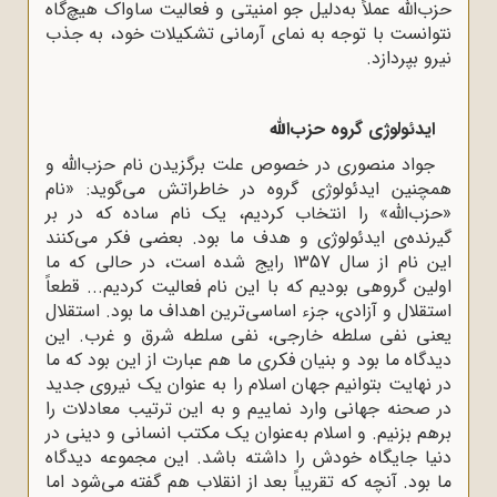
حزب‌الله عملاً به‌دلیل جو امنیتی و فعالیت ساواک هیچ‌گاه
نتوانست با توجه به نمای آرمانی تشکیلات خود، به جذب
نیرو بپردازد.
ایدئولوژی
گروه حزب‌الله
جواد منصوری در خصوص علت برگزیدن نام حزب‌الله و
همچنین ایدئولوژی گروه در خاطراتش می‌گوید: «نام
«حزب‌الله» را انتخاب کردیم، یک نام ساده که در بر
گیرنده‌ی ایدئولوژی و هدف ما بود. بعضی فکر می‌کنند
این نام از سال 1357 رایج شده است، در حالی که ما
اولین گروهی بودیم که با این نام فعالیت کردیم... قطعاً
استقلال و آزادی، جزء اساسی‌ترین اهداف ما بود. استقلال
یعنی نفی سلطه خارجی، نفی سلطه شرق و غرب. این
دیدگاه ما بود و بنیان فکری ما هم عبارت از این بود که ما
در نهایت بتوانیم جهان اسلام را به عنوان یک نیروی جدید
در صحنه جهانی وارد نماییم و به این ترتیب معادلات را
برهم بزنیم. و اسلام به‌عنوان یک مکتب انسانی و دینی در
دنیا جایگاه خودش را داشته باشد. این مجموعه دیدگاه
ما بود. آنچه که تقریباً بعد از انقلاب هم گفته می‌شود اما