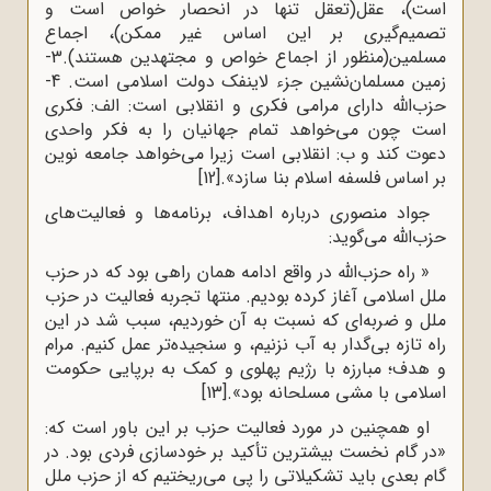
است)، عقل(تعقل تنها در انحصار خواص است و
تصمیم‌گیری بر این اساس غیر ممکن)، اجماع
مسلمین(منظور از اجماع خواص و مجتهدین هستند).3-
زمین مسلمان‌نشین جزء لاینفک دولت اسلامی است. 4-
حزب‌الله دارای مرامی فکری و انقلابی است: الف: فکری
است چون می‌خواهد تمام جهانیان را به فکر واحدی
دعوت کند و ب: انقلابی است زیرا می‌خواهد جامعه نوین
بر اساس فلسفه اسلام بنا سازد».
[12]
جواد منصوری درباره اهداف، برنامه‌ها و فعالیت‌های
حزب‌الله می‌گوید:
« راه حزب‌الله در واقع ادامه همان راهی بود که در حزب
ملل اسلامی آغاز کرده بودیم. منتها تجربه فعالیت در حزب
ملل و ضربه‌ای که نسبت به آن خوردیم، سبب شد در این
راه تازه بی‌گدار به‌ آب نزنیم، و سنجیده‌تر عمل کنیم. مرام
و هدف؛ مبارزه با رژیم پهلوی و کمک به برپایی حکومت
اسلامی با مشی مسلحانه بود».
[13]
او همچنین در مورد فعالیت‌ حزب بر این باور است که:
«در گام نخست بیشترین تأکید بر خودسازی فردی بود. در
گام بعدی باید تشکیلاتی را پی می‌ریختیم که از حزب ملل