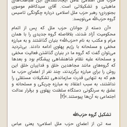
حزب ملل اسلامی ‌عامل ایجادکننده‌ی این شباهت‌های
ماهیتی و تشکیلاتی است. آقای سیدکاظم موسوی
بجنوردی؛ رهبر حزب ملل اسلامی درباره چگونگی تاسیس
گروه حزب‌الله می‌نویسد:
«آن دسته از جوانان حزب ملل که پس از اتمام
محکومیت آزاد شدند، بلافاصله گروه جدیدی را با همان
مرام و مکتب به نام «حزب‌الله» بنیان گذاشتند و به مبارزه
مخفی و مسلحانه با رژیم پهلوی ادامه دادند. بی‌تردید
می‌توان گفت که گروه ما در بنیان گذاشتن فعالیت مخفی
و مسلحانه علیه نظام شاهنشاهی پیشگام بود و بعدها
که گروه‌های مانند مجاهدین خلق و فداییان خلق این
روش را برای مبارزه برگزیدند، چند نفر از اعضای حزب ما
هم که به تنهایی قدرت سازماندهی تشکیلات مستقلی را
نداشتند، به سبب اعتقاد به مبارزه چریکی و مسلحانه و
عشق به سرنگونی دستگاه سلطنت پهلوی و برقرار عدالت
اجتماعی به آن‌ها پیوستند.»
[2]
تشکیل گروه حزب‌الله
سه تن از اعضای حزب ملل اسلامی؛ یعنی عباس