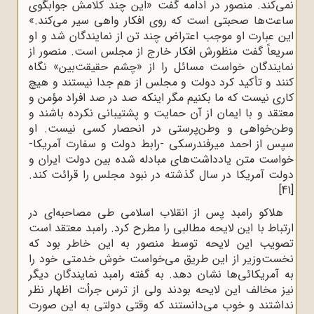
نمی‌کند. منصور در ادامه گفت «این چند کلامش جوابگوی
ساعت‌ها صحبتی است که روی افکار واهی سیر می‌کند.»
این عبارت او موجب اعتراض چند تن از نمایندگان شد و او
سریعاً گفت منظورش افکار خارج از مجلس است. منصور از
نمایندگان خواست مسائل را از «چشم حقیقت‌بین» نگاه
کنند و تأکید کرد دولت و مجلس از هم جدا نیستند و هیچ
کاری نیست که ما بکنیم مگر اینکه صد در صد افراد مؤمن و
معتقد و با ایمان از آن حمایت و پشتیبانی نکرده باشند و
وطن‌خواهی و وطن‌پرستی در انحصار کسی نیست. او
سپس از احمد میرفندرسکی -رابط دولت و سفارت آمریکا-
خواست متن یادداشت‌های مبادله شده بین دولت ایران و
دولت آمریکا در سال گذشته در نبود مجلس را قرائت کند.
[41]
هلاکو رامبد پس از انقلاب اسلامی طی مصاحبه‌ای در
ارتباط با این لایحه مطالبی را مطرح کرد. رامبد معتقد است
تصویب این لایحه توسط منصور به این خاطر بود که
نخست‌وزیر از این طریق می‌خواست خوش خدمتی خود را
به آمریکائی‌ها نشان دهد. به گفته رامبد نمایندگان دیگر
نیز مخالف این لایحه بودند ولی از ترس جرأت اظهار نظر
نداشتند و خوب می‌دانستند که وقتی دولتی به این صورت