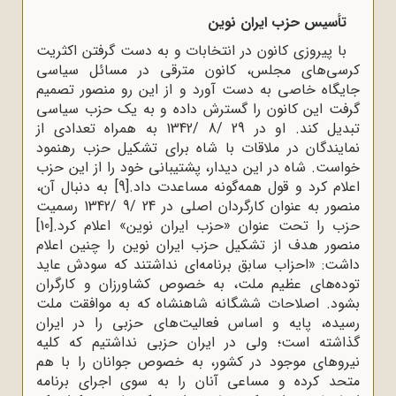
تأسیس حزب ایران نوین
با پیروزی کانون در انتخابات و به دست گرفتن اکثریت
کرسی‌های مجلس، کانون مترقی در مسائل سیاسی
جایگاه خاصی به دست آورد و از این رو منصور تصمیم
گرفت این کانون را گسترش داده و به یک حزب سیاسی
تبدیل کند. او در 29 /8 /1342 به همراه تعدادی از
نمایندگان در ملاقات با شاه برای تشکیل حزب رهنمود
خواست. شاه در این دیدار، پشتیبانی خود را از این حزب
اعلام کرد و قول همه‌گونه مساعدت داد.
[9]
به دنبال آن،
منصور به عنوان کارگردان اصلی در 24 /9 /1342 رسمیت
حزب را تحت عنوان «حزب ایران نوین» اعلام کرد.
[10]
منصور هدف از تشکیل حزب ایران نوین را چنین اعلام
داشت: «احزاب سابق برنامه‌ای نداشتند که سودش عاید
توده‌های عظیم ملت، به خصوص کشاورزان و کارگران
بشود. اصلاحات ششگانه شاهنشاه که به موافقت ملت
رسیده، پایه و اساس فعالیت‌های حزبی را در ایران
گذاشته است؛ ولی در ایران حزبی نداشتیم که کلیه
نیروهای موجود در کشور، به خصوص جوانان را با هم
متحد کرده و مساعی آنان را به سوی اجرای برنامه