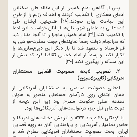
پس از آگاهی امام خمینی از این مقاله طی سخنانی
ادعای همکاری را تکذیب کردند و اهداف رژیم را از طرح
این مباحث بیان نمودند.
[28]
همچنین ایشان طی
نامه‌هایی به علمای شهرستان‌ها از آنان خواستند این ادعا
را تکذیب کنند.
[29]
امام خمینی ماجرا را تا آنجا دنبال کرد
که سرانجام دولت رسماً نماینده‌‌ای جهت معذرت‌خواهی به
قم فرستاد و متعهد شد تا بار دیگر این دروغ‌سازی‌ها را
تکرار نکند و رسماً از امام خمینی تقاضا کرد که بیش از
این مسأله را پیگیری نکند.
[30]
2. تصویب لایحه مصونیت قضایی مستشاران
آمریکایی(کاپیتولاسیون)
اعطای مصونیت سیاسی به مستشاران آمریکایی از
همان ابتدای روی کارآمدن حسنعلی منصور به عنوان
دغدغه‌ اصلی حکومت مطرح بود زیرا این لایحه از
دولت‌های قبل جزء درخواست‌های آمریکائی‌ها بود.
با کودتای 28 مرداد 1332 و افزایش دخالت‌های امریکا و
حضور نظامیان آمریکایی و بی‌اعتنایی آنان به رویه قضایی
ایران، بحث مصونیت مستشاران آمریکایی مطرح شد و