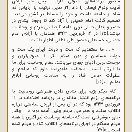
منصور برنامه‌های مترقی دارد. سپس خبر آزادی
قریب‌الوقوع ایشان را داد.
[24]
بدین ترتیب با ارزیابی که
شاه از جامعه داشت و خود را مسلط بر کشور می‌دید،
تصمیم گرفت امام خمینی را آزاد کند تا وجود ایشان در
حصر و زندان دلیلی برای ادامه نارضایتی مردم و روحانیت
نباشد.
[25]
در 16 فروردین 1343 همزمان با آزادی امام
خمینی، حسنعلی منصور طی نطقی اظهار داشت:
«.... ما معتقدیم که ملت و دولت ایران یک ملت و
دولت مسلمان و دین اسلام یکی از مترقی‌ترین و
برجسته‌ترین ادیان جهان می‌باشد. مقام روحانیت برای ما
با ارزش است. اینجانب مأموریت دارم که مراحم و
عطوفت خاص شاه را به مقامات روحانی ابلاغ
نمایم...»
[26]
گام دیگر رژیم برای نشان دادن همراهی روحانیت با
برنامه‌های رژیم انتشار مقاله‌ای در روزنامه اطلاعات در 16
فروردین 1343 بود که در آن پس از آوردن مباحثی درباره
انقلاب سفید و همراهی مردم چنین آمده بود: «... چقدر
جای خوشوقتی است که جامعه روحانیت نیز اکنون با همه
مردم همگام در اجرای برنامه‌های انقلاب شاه و مردم شده
است...»
[27]