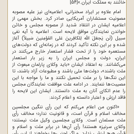
خائنند به مملکت ایران.»
[54]
امام علاوه بر ایراد سخنرانی، اعلامیه‌ای نیز علیه مصوبه
مصونیت مستشاران آمریکایی صادر کرد. بخش مهمی از
اعلامیه ایشان در انتقاد شدید از مصوبه مجلس و خائن
خواندن نمایندگان موافق لایحه است. اعلامیه با آیه نفی
سبیل (لَن یَجعَلَ الله لِلکافِرینَ عَلی المُؤمِنینَ سَبیلاً) آغاز
شده و بر این نکته تأکید کردند که در زمانه‌ای که دولت‌های
مستعمره خود را از تحت فشار استعمار خارج می‌کنند در
ایران، دولت و مجلس ایران را به زیر بار استعمار
می‌کشانند. به اعتقاد ایشان «باید وکلای پارلمان مبعوث از
ملت باشند»، دولت‌ها ملی باشند و مطبوعات آزاد باشند، تا
این ننگ‌ها را بر ملت تحمیل نکنند و ما را مواجه با این
مصیبت‌ها ننمایند. در ادامه علت موافقت نمایندگان مجلس
را عدم اتکای آنان به ملت دانستند. ایشان این لایحه را
فاقد ارزش و اعتبار دانسته و اعلام کردند:
«اکنون من اعلام می‌کنم که این رأى ننگین مجلسین
مخالف اسلام و قرآن است، و قانونیت ندارد؛ مخالف رأى
ملت مسلمان است. وکلاى مجلسین وکیل ملت نیستند؛
وکلاى سرنیزه هستند! رأى آن‌ها در برابر ملت و اسلام و
قرآن هیچ ارزشى ندارد. و اگر اجنبی‌ها بخواهند از این رأى