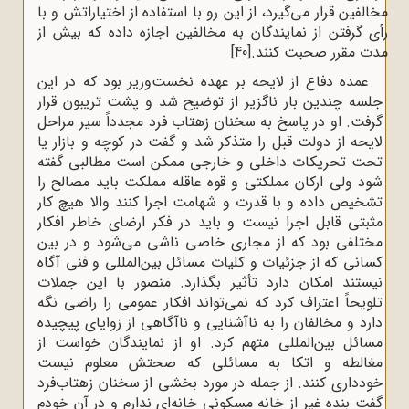
مخالفین قرار می‌گیرد، از این رو با استفاده از اختیاراتش و با
رأی گرفتن از نمایندگان به مخالفین اجازه داده که بیش از
مدت مقرر صحبت کنند.
[40]
عمده دفاع از لایحه بر عهده نخست‌وزیر بود که در این
جلسه چندین بار ناگزیر از توضیح شد و پشت تریبون قرار
گرفت. او در پاسخ به سخنان زهتاب فرد مجدداً سیر مراحل
لایحه از دولت قبل را متذکر شد و گفت در کوچه و بازار یا
تحت تحریکات داخلی و خارجی ممکن است مطالبی گفته
شود ولی ارکان مملکتی و قوه عاقله مملکت باید مصالح را
تشخیص داده و با قدرت و شهامت اجرا کنند والا هیچ کار
مثبتی قابل اجرا نیست و باید در فکر ارضای خاطر افکار
مختلفی بود که از مجاری خاصی ناشی می‌شود و در بین
کسانی که از جزئیات و کلیات مسائل بین‌المللی و فنی آگاه
نیستند امکان دارد تأثیر بگذارد. منصور با این جملات
تلویحاً اعتراف کرد که نمی‌تواند افکار عمومی را راضی نگه
دارد و مخالفان را به ناآشنایی و ناآگاهی از زوایای پیچیده
مسائل بین‌المللی متهم کرد. او از نمایندگان خواست از
مغالطه و اتکا به مسائلی که صحتش معلوم نیست
خودداری کنند. از جمله در مورد بخشی از سخنان زهتاب‌فرد
گفت بنده غیر از خانه مسکونی خانه‌ای ندارم و در آن خودم