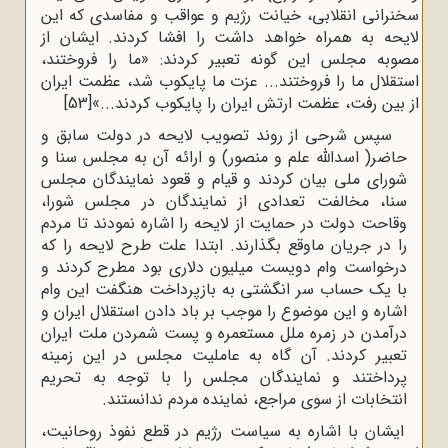
سخنرانی انقلابی، خیانت رژیم و عواقب و مفاسدی که این
لایحه به همراه خواهد داشت را افشا کردند. ایشان از
مصوبه مجلس این گونه تعبیر کردند: «ما را فروختند،
استقلال ما را فروختند... عزت ما پایکوب شد، عظمت ایران
از بین رفت، عظمت ارتش ایران را پایکوب کردند...»
[53]
سپس شرحی از روند تصویب لایحه در دولت سابق و
حاضر( اسدالله علم و منصور) و ارائه آن به مجلس سنا و
شورای ملی بیان کردند و قیام و قعود نمایندگان مجلس
سنا، مخالفت تعدادی از نمایندگان در مجلس شورا،
وقاحت دولت در حمایت از لایحه را اشاره نمودند تا مردم
را در جریان ماوقع بگذارند. ابتدا علت طرح لایحه را که
درخواست وام دویست میلیون دلاری بود مطرح کردند و
با یک حساب سر انگشتی به بازپرداخت هنگفت این وام
اشاره و این موضوع را موجب بر باد دادن استقلال ایران و
درآمدن در زمره ملل مستعمره و پست شمردن ملت ایران
تعبیر کردند. آن گاه به عاملیت مجلس در این زمینه
پرداختند و نمایندگان مجلس را با توجه به تحریم
انتخابات از سوی مراجع، نماینده مردم ندانستند.
ایشان با اشاره به سیاست رژیم در قطع نفوذ روحانیت،