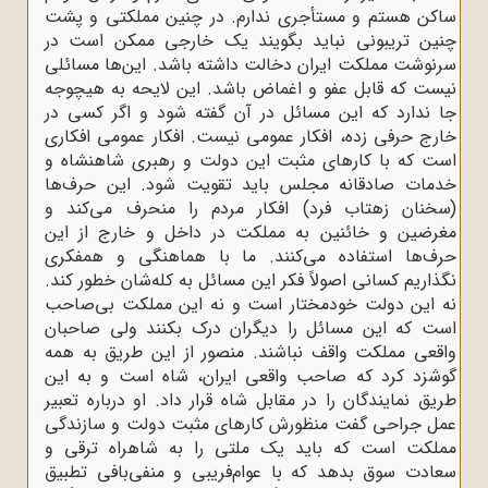
ساکن هستم و مستأجری ندارم. در چنین مملکتی و پشت
چنین تریبونی نباید بگویند یک خارجی ممکن است در
سرنوشت مملکت ایران دخالت داشته باشد. این‌ها مسائلی
نیست که قابل عفو و اغماض باشد. این لایحه به هیچوجه
جا ندارد که این مسائل در آن گفته شود و اگر کسی در
خارج حرفی زده، افکار عمومی نیست. افکار عمومی افکاری
است که با کارهای مثبت این دولت و رهبری شاهنشاه و
خدمات صادقانه مجلس باید تقویت شود. این حرف‌ها
(سخنان زهتاب فرد) افکار مردم را منحرف می‌‌کند و
مغرضین و خائنین به مملکت در داخل و خارج از این
حرف‌ها استفاده می‌کنند. ما با هماهنگی و همفکری
نگذاریم کسانی اصولاً فکر این مسائل به کله‌شان خطور کند.
نه این دولت خودمختار است و نه این مملکت بی‌صاحب
است که این مسائل را دیگران درک بکنند ولی صاحبان
واقعی مملکت واقف نباشند. منصور از این طریق به همه
گوشزد کرد که صاحب واقعی ایران، شاه است و به این
طریق نمایندگان را در مقابل شاه قرار داد. او درباره تعبیر
عمل جراحی گفت منظورش کارهای مثبت دولت و سازندگی
مملکت است که باید یک ملتی را به شاهراه ترقی و
سعادت سوق بدهد که با عوام‌فریبی و منفی‌بافی تطبیق