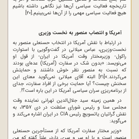
تاریخچه فعالیت سیاسی آن‌ها نیز نگاهی داشته باشیم
هیچ فعالیت سیاسی مهمی را از آن‌ها نمی‌بینیم.
[20]
آمریکا و انتصاب منصور به نخست وزیری
در ارتباط با نقش آمریکا در انتخاب حسنعلی منصور به
نخست‌وزیری، عباس میلانی در گفت‌وگویی با استوارت
راکول- وزیرمختار وقت آمریکا در ایران- از قول او
می‌نویسد: «بدون شک در سفارت (آمریکا) عده‌ای بودند
که نسبت به منصور نظر خوش داشتند و حمایتش
می‌کردند.»
[21]
البته آقای میلانی نمی‌گوید معنای این
سخنش چیست؟ آیا حمایت برخی از افراد سفارت، جدای
از برنامه‌ریزی سران سیاسی آمریکا در این باره است؟!.
در همین زمینه سید جلال‌الدین تهرانی نماینده وقت
مجلس سنا و رئیس شورای سلطنت در دی 1357، به
نقش گراتیان یاتسویچ رئیس CIA در ایران اشاره می‌کند و
می‌گوید:
«وزیر مختار سفارت آمریکا که از مستأجرین حسنعلی
منصور است و با او سر و سری دارد، علناً گفته که من