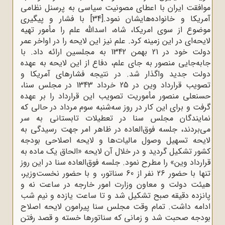
موافقت ایران با اعطای مصونیت سیاسی به پرسنل نظامی
آمریکا و خانواده‌هایشان نمود.
[34]
با فشار و پیگیری
موضوع از سوی امریکا، شاه، اسدالله علم را مأمور تهیه
لایحه‌ای در این زمینه کرد. علم نیز این لایحه را در اواخر عمر
دولت خود در 21 بهمن 1342 به مجلسین ارائه داد. با
جابه‌جایی منصور به جای علم، دفاع از این لایحه به عهده
دولت جدید واگذار شد. در نتیجه فشارهای آمریکا و
تصویب قرارداد وین در 25 خرداد 1343 در مجلس سنا،
حسنعلی منصور مأموریت تصویب این قرارداد را بر عهده
گرفت و برای این کار در روز سه‌شنبه سوم مرداد در حالی که
نمایندگان مجلس سنا در تعطیلات تابستانی به سر
می‌بردند، جلسه فوق‌العاده در ظاهر امر جهت رسیدگی به
لایحه تسهیل وصول مالیات‌ها و لایحه اصلاحی بودجه
کشور تشکیل گردید و در خلال آن لایحه «الحاق یک ماده به
قرارداد وین» را مطرح نمود. جلسه فوق‌العاده سنا در این روز
تنها با حضور 26 نفر از 60 سناتور، و با حضور نخست‌وزیر،
هیئت دولت و معاون وزارت امور خارجه در ساعت نه و
پانزده دقیقه صبح تشکیل شد و تا ساعت یازده و نیم شب
ادامه داشت. تمام وقت مجلس سنا پیرامون لایحه اصلاح
بودجه صحبت شد و زمانی که سناتورها خسته و قصد رفتن