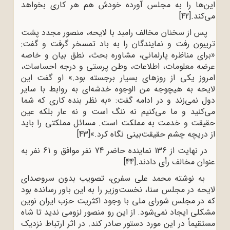
این‌ها را به مجلس آورده خودش هم هر کاری بخواهد
می‌کند.
[42]
پس از سخنان مخالف رامبد با لایحه، منصور مجدد پشت
تریبون رفت و نمایندگان را به باد تمسخر گرفت و گفت:
«برای مناظره پارلمانی، مشاوره بحث، نطق بیان و خاصه
عرضه معلومات، اطلاعات، وطن پرستی و درجه احساسات،
امروز یکی از روزهای بسیار برجسته بود.» او گفت این
لایحه به هیچوجه من الوجوه خدشه‌ای به روابط با سایر
دول نمی‌زند و در ادامه گفت: «به نظر بنده کاری که شما
می‌کنید و ما می‌کنیم نه ننگ است و نه عار بلکه عین
حقیقت و خدمت به مملکت است. مسائل مملکتی را باید
از دریچه چشم حقیقت‌بینی نگاه کرد.»
[43]
در نهایت از 136 نماینده حاضر 74 نفر موافق و 61 نفر به
عنوان مخالف رأی دادند.
[44]
به نوشته محمد علی سفری، تصویب بدون سروصدای
لایحه در مجلس سنا، نخست‌وزیر را به این باور رسانده بود
که در مجلس شورای ملی با وجود اکثریت حزب ایران نوین
مشکلی ایجاد نمی‌شود. از این رو منصور لزومی ندید تا شاه
مستقیماً در این مورد دستور صادر کند. در اثر ارتباط نزدیک