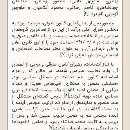
بهادری، منوچهر کلالی، منصور روحانی، عبدالعلی
جهانشاهی، قاسم رضائی، محمود کشفیان و منوچهر
گودرزی نام برد.
[4]
منصور پس از بنیان‌گذاری کانون مترقی، درصدد ورود به
مجلس شورای ملی برآمد از این رو از فعالترین گروه‌های
سیاسی در انتخابات مجلس بیست و یک «کانون مترقی»
بود. شاه در 8 /3 /1342 حمایت خود را از این کانون اعلام
و طی فرمانی آن را به عنوان دفتر مطالعات اقتصادی و
اجتماعی خویش معرفی کرد.
[5]
با آغاز انتخابات، رهبران کانون مترقی و برخی از اعضای
آن وارد فعالیت سیاسی شدند، در حالی که از مواد
اساسنامه کانون عدم دخالت در مسائل سیاسی بود.
حسنعلی منصور با همکاری امیرعباس هویدا و تعداد
دیگری از اعضای اولیه کانون، یک لیست انتخاباتی برای
مجلس آینده تهیه کردند.
[6]
سپس کمیته‌ای متشکل از
علم، منصور و نماینده‌ای از ساواک، ترکیب مجلس آینده را
به بحث گذاشتند. در این جلسات حتی ترکیب رهبری
آینده مجلس هم به همین ترتیب تعیین شد و پس از
بررسی، به تأیید محمدرضاشاه رسید و تمامی کاندیداها
به نمایندگی مجلس انتخاب شدند.
[7]