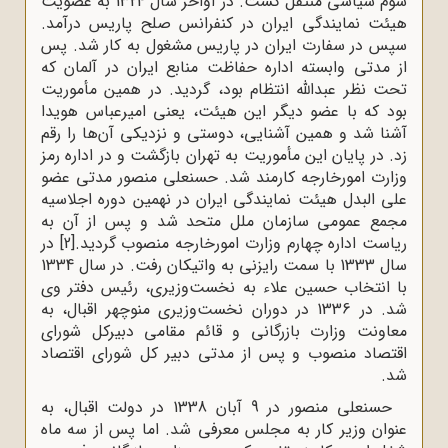
سوم سیاسی منتقل گشت. در اواخر سال 1324 به عضویت
هیئت نمایندگی ایران در کنفرانس صلح پاریس درآمد.
سپس در سفارت ایران در پاریس مشغول به کار شد. پس
از مدتی وابسته اداره حفاظت منابع ایران در آلمان که
تحت نظر عبدالله انتظام بود، گردید. در همین مأموریت
بود که با عضو دیگر این هیئت، یعنی امیرعباس هویدا
آشنا شد و همین آشنایی، دوستی و نزدیکی آن‌ها را رقم
زد. در پایان این مأموریت به تهران بازگشت و در اداره رمز
وزارت امورخارجه کارمند شد. حسنعلی منصور مدتی عضو
علی البدل هیئت نمایندگی ایران در نهمین دوره اجلاسیه
مجمع عمومی سازمان ملل متحد شد و پس از آن به
ریاست اداره چهارم وزارت امورخارجه منصوب گردید.
[2]
در
سال 1333 با سمت رایزنی به واتیکان رفت. در سال 1334
با انتخاب حسین علاء به نخست‌وزیری، رئیس دفتر وی
شد. در 1336 در دوران نخست‌وزیری منوچهر اقبال، به
معاونت وزارت بازرگانی و قائم مقامی دبیرکل شورای
اقتصاد منصوب و پس از مدتی دبیر کل شورای اقتصاد
شد.
حسنعلی منصور در 9 آبان 1338 در دولت اقبال، به
عنوان وزیر کار به مجلس معرفی شد. اما پس از سه ماه