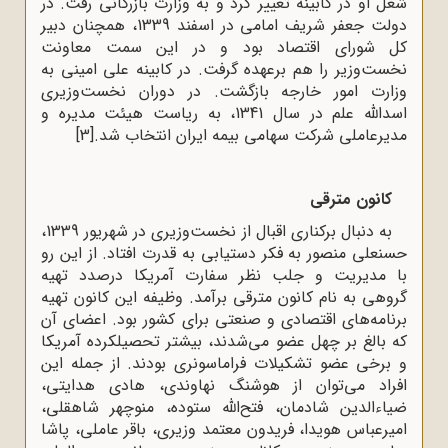
شغل او در کابینه تغییر کرد و به وزارت بازرگانی رفت. در
دولت جعفر شریف امامی در اسفند 1339، همچنان دبیر
کل شورای اقتصاد بود و در این سمت معاونت
نخست‌وزیر را هم برعهده گرفت. در کابینه علی امینی به
وزارت امور خارجه بازگشت. در دوران نخست‌وزیری
اسدالله علم در سال 1341، به ریاست هیئت مدیره و
مدیرعاملی شرکت سهامی بیمه ایران انتخاب شد.
[3]
کانون مترقی
به دنبال برکناری اقبال از نخست‌وزیری در شهریور 1339،
حسنعلی منصور به فکر دستیابی به قدرت افتاد. از این رو
با مدیریت و جلب نظر سفارت آمریکا درصدد تهیه
گروهی به نام کانون مترقی برآمد. وظیفه این کانون تهیه
برنامه‌های اقتصادی و صنعتی برای کشور بود. اعضای آن
که بالغ بر چهل عضو می‌شدند، بیشتر تحصیلکرده آمریکا
و برخی عضو تشکیلات فراماسونری بودند. از جمله این
افراد می‌توان از هوشنگ نهاوندی، هادی هدایتی،
ضیاءالدین شادمان، فتح‌الله ستوده، منوچهر شاهقلی،
امیرعباس هویدا، فریدون معتمد وزیری، باقر عاملی، پاشا