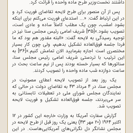
داشتند نخست‌وزیر طرح ماده واحده را قرائت کرد.
پس از آن منصور برای طرح لایحه تقاضای فوریت کرد و
در این ارتباط گفت: «... استدعای فوریت می‌کنم برای اینکه
بشود امشب، چون یک مطلب کاملاً ساده و عادی است،
تصویب بشود.»
[35]
شریف امامی رئیس مجلس سنا نیز در
توجیه رسیدگی به لایحه گفت: «البته مقدور هم بود که ما
فردا جلسه فوق‌العاده تشکیل بدهیم، ولی چون کار بسیار
مختصری است اجازه بفرمایید الان تمامش کنیم.»
[36]
به
این ترتیب با تردستی شریف امامی رئیس مجلس سنا،
سناتورها که بسیار خسته بودند پس از نیم ساعت بحث در
ساعت دوازده شب ماده واحده را تصویب کردند.
یک روز بعد از تصویب لایحه اعطای مصونیت در
مجلس سنا، در 4 مرداد 43 به تقاضای دولت در حالی که
نمایندگان مجلس شورای ملی در تعطیلات تابستانی به
سر می‌بردند، جلسه فوق‌العاده تشکیل و فوریت لایحه
تصویب شد.
گزارش سفارت آمریکا به وزارت خارجه این کشور در 12
اکتبر 1964 (20 مهر 43) یعنی یک روز قبل از طرح لایحه در
مجلس نشانگر دل نگرانی‌های آمریکایی‌هاست. در این