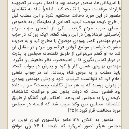
با امریکائی‌ها، منصور درصدد بود با اعمال قدرت در تصویب
قرارداد موقعیت خود را تثبیت کند. ظاهراً شاه به تقاضای
منصور در این مورد دخالت مستقیم نکرد و این مطلب قبل
از طرح لایحه موجب تردید تعدادی از نمایندگان به خصوص
اعضای حزب مردم گردید. یکی از اعضای حزب مردم
(ناصرقلی فرهادپور) در این رابطه گفته: «یک روز که در حزب
مردم مهندس ناصر بهبودی موضوع را مطرح کرد و به صورت
مشورت خواستار موضع گرفتن فراکسیون مردم در مقابل آن
شد به او گفتم می‌توانی از طریق تلفنخانه مجلس با پدرت
در دربار تماس بگیری تا از اعلیحضرت نظر قطعیش را بگیرد.
مهندس بهبودی همین کار را کرد و پدرش در جواب گفت:
باید مطلب را به عرض شاه برساند. اما در جواب تلفنی
اعلام کرد که نتوانست شرفیاب شود و وقتی مهندس بهبودی
از پدرش پرسید که به هر حال تکلیف چیست؟ جواب داده
بود قطعی است که دولت بدون نظر و موافقت شاهنشاه
لایحه‌ای را به مجلس نمی‌دهد. انعکاس این گفتگو از طریق
تلفنخانه مجلس بین وکلا سبب شد که لایحه در مجلس
مورد مخالفت قرار گیرد.»
[45]
منصور به اتکای 138 عضو فراکسیون ایران نوین در
مجلس هرگز تصور نمی‌کرد که لایحه با 74 رأی موافق