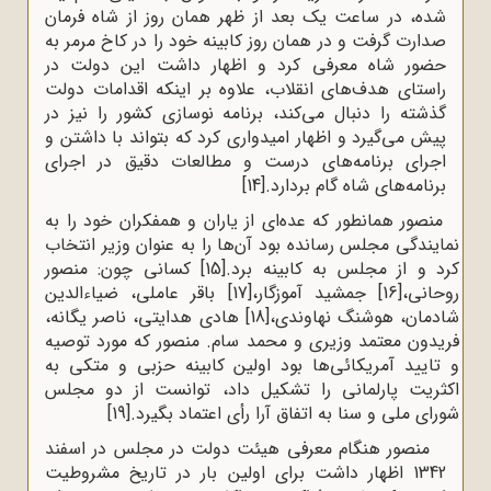
شده، در ساعت یک بعد از ظهر همان روز از شاه فرمان
صدارت گرفت و در همان روز کابینه خود را در کاخ مرمر به
حضور شاه معرفی کرد و اظهار داشت این دولت در
راستای هدف‌های انقلاب، علاوه بر اینکه اقدامات دولت
گذشته را دنبال می‌کند، برنامه نوسازی کشور را نیز در
پیش می‌گیرد و اظهار امیدواری کرد که بتواند با داشتن و
اجرای برنامه‌های درست و مطالعات دقیق در اجرای
برنامه‌های شاه گام بردارد.
[14]
منصور همانطور که عده‌ای از یاران و همفکران خود را به
نمایندگی مجلس رسانده بود آن‌ها را به عنوان وزیر انتخاب
کرد و از مجلس به کابینه برد.
[15]
کسانی چون: منصور
روحانی،
[16]
جمشید آموزگار،
[17]
باقر عاملی، ضیاءالدین
شادمان، هوشنگ نهاوندی،
[18]
هادی هدایتی، ناصر یگانه،
فریدون معتمد وزیری و محمد سام. منصور که مورد توصیه
و تایید آمریکائی‌ها بود اولین کابینه حزبی و متکی به
اکثریت پارلمانی را تشکیل داد، توانست از دو مجلس
شورای ملی و سنا به اتفاق آرا رأی اعتماد بگیرد.
[19]
منصور هنگام معرفی هیئت دولت در مجلس در اسفند
1342 اظهار داشت برای اولین بار در تاریخ مشروطیت