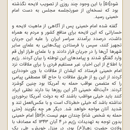
شود
[51]
با این وجود چند روزی از تصویب لایحه نگذشته
بود که نسخه‌ای از صورتجلسه مجلس به دست امام
خمینی رسید.
گفته شده امام خمینی پس از آگاهی از ماهیت لایحه و
خساراتی که این لایحه برای منافع کشور و مردم به همراه
داشت، درصدد برآمدند سراسر ایران را علیه این جریان
تجهیز کنند، سپس با فرستادن پیک‌هایی به علمای سایر
شهرها آن‌ها را در جریان قرار دادند و با علمای طراز اول قم
وارد گفتگو شدند و پیامدهای این توطئه را بیان کردند. رژیم
با اطلاع از این اخبار، غیر مستقیم فردی را برای ملاقات نزد
امام خمینی فرستاد که ایشان از ملاقات با وی خودداری
کردند از این رو از طریق ملاقات با حاج آقا مصطفی پیامی
را که متضمن عواقب حمله به آمریکا بود چنین گوشزد
کردند: «آیت‌الله خمینی اگر این روزها بنا دارند نطقی ایراد
کنند باید خیلی مواظب باشند که به دولت آمریکا برخوردی
نداشته باشد که خیلی خطرناک است و با عکس‌العمل تند و
شدید آنان مواجه خواهد شد. دیگر هر چه بگویند (حتی
حمله به شخص شاه) چندان مهم نیست.»
[52]
امام خمینی
بدون توجه به تهدیدات رژیم در 4 آبان 1343 که مصادف با
ولادت حضرت زهرا(ع) بود، در منزل خویش، طی یک