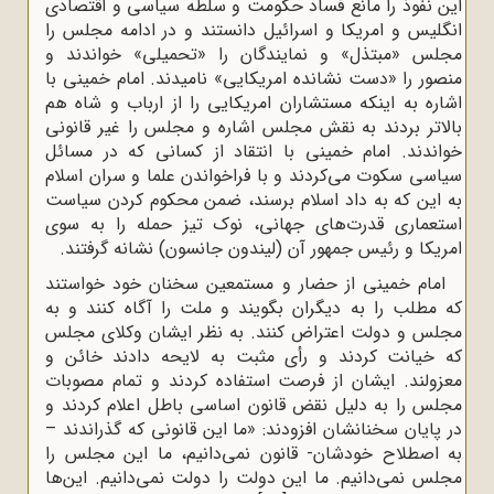
این نفوذ را مانع فساد حکومت و سلطه سیاسی و اقتصادی
انگلیس و امریکا و اسرائیل دانستند و در ادامه مجلس را
مجلس «مبتذل» و نمایندگان را «تحمیلی» خواندند و
منصور را «دست نشانده امریکایی» نامیدند. امام خمینی با
اشاره به اینکه مستشاران امریکایی را از ارباب و شاه هم
بالاتر بردند به نقش مجلس اشاره و مجلس را غیر قانونی
خواندند. امام خمینی با انتقاد از کسانی که در مسائل
سیاسی سکوت می‌کردند و با فراخواندن علما و سران اسلام
به این که به داد اسلام برسند، ضمن محکوم کردن سیاست
استعماری قدرت‌های جهانی، نوک تیز حمله را به سوی
امریکا و رئیس جمهور آن (لیندون جانسون) نشانه گرفتند.
امام خمینی از حضار و مستمعین سخنان خود خواستند
که مطلب را به دیگران بگویند و ملت را آگاه کنند و به
مجلس و دولت اعتراض کنند. به نظر ایشان وکلای مجلس
که خیانت کردند و رأی مثبت به لایحه دادند خائن و
معزولند. ایشان از فرصت استفاده کردند و تمام مصوبات
مجلس را به دلیل نقض قانون اساسی باطل اعلام کردند و
در پایان سخنانشان افزودند: «ما این قانونی که گذراندند –
به اصطلاح خودشان- قانون نمی‌دانیم، ما این مجلس را
مجلس نمی‌دانیم. ما این دولت را دولت نمی‌دانیم. این‌ها