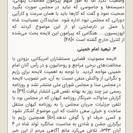
وضعیت نکرد اما به طور مبهم پیرامون معاملات پنهانی،
دسیسه‌ها و جاسوسی که نباید در مجلس صورت بگیرد
صحبت نمود و گفت که کارها باید با همان سرعت و کارآیی
دورانی که مجلس نبود اداره شود. نمایندگان عصبانیت شاه
را حمل بر نارضایتی او از این موضوع کردند که
اپوزیسیون.... هنگامی که پیرامون این لایحه بحث می‌شده
از کنترل خارج گشته است.»
[48]
3. تبعید امام خمینی
لایحه مصونیت قضایی مستشاران امریکایی بزودی با
مخالفت‌های برخی مراجع و روحانیون و در رأس آنان امام
خمینی مواجه گردید. با توجه به اهمیت لایحه برای رژیم
و نگرانی از واکنش منفی نسبت به آن، خبر تصویب لایحه
در مجلس سنا و مجلس شورای ملی منتشر نشد و روزنامه
رسمی نیز چند روز به بهانه نقص فنی انتشار نیافت.
[49]
به
گزارش ساواک، خبرنگار روزنامه کیهان که در مجلس بود با
تلفن جزئیات جریان مجلس را به روزنامه کیهان منتقل
ساخت و خیلی سعی داشت که این موضوع آشکار نشود
و کسی حرف او را گوش ندهد.
[50]
همچنین رژیم با
برگزاری جشن و شادی به مناسبت سالگرد تولد شاه در 4
آبان 1343، تلاش می‌کرد مانع آگاهی مردم از این خبر