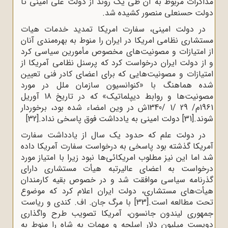
مذاکرات مربوط به آن طی یک روند از دولت علی امینی تا
دولت حسنعلی منصور کشیده شد.
در دولت امینی، سفارت امریکا تمدید خدمات هیات
مستشاری نظامی امریکا در ایران را منوط به بهره‌مندی آنان
از امتیازات و مصونیت‌های مخصوص مأمورین سیاسی کرد
و از دولت ایران درخواست کرد که پرسنل نظامی آمریکا از
امتیازات و مصونیت‌هایی که برای اعضای کادر فنی تعیین
شده هماهنگ با «کنوانسیون سازمان ملل در مورد
مصونیت‌ها و روابط دیپلماتیک» که در تاریخ 18 آوریل
1961م/ 29 /1 /1340ش در وین امضاء شده بود، برخوردار
شوند.
[31]
دولت امینی به یادداشت فوق پاسخی نداد.
[32]
در دولت علم که حدود یک سال از یادداشت سفارت
آمریکا گذشته بود پاسخی به درخواست سفارت آمریکا داده
شد اما این نیز مطلوب امریکائی‌ها نبود زیرا با امتیاز مورد
درخواست به اعضای عالیرتبه هیأت مستشاری دارای
گذرنامه سیاسی موافقت شد و در خصوص بقیه کارمندان
هیأت‌های مستشاری، دولت ایران اعلام کرد که موضوع
تحت مطالعه است.
[33]
با مرگ جان. اف. کندی و ریاست
جمهوری لیندون جانسون، آمریکا تصویب طرح واگذاری
دویست میلیون دلار اسلحه و مهمات به شاه را منوط به