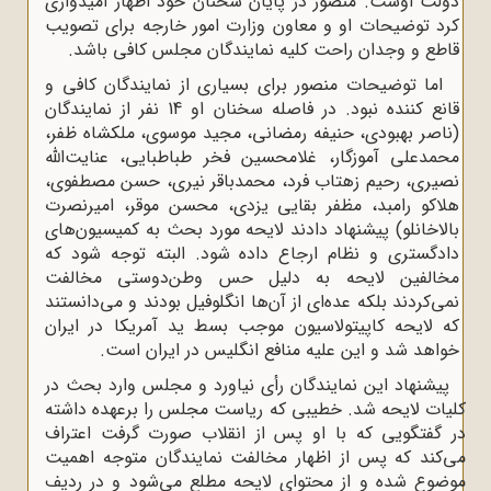
دولت اوست. منصور در پایان سخنان خود اظهار امیدواری
کرد توضیحات او و معاون وزارت امور خارجه برای تصویب
قاطع و وجدان راحت کلیه نمایندگان مجلس کافی باشد.
اما توضیحات منصور برای بسیاری از نمایندگان کافی و
قانع کننده نبود. در فاصله سخنان او 14 نفر از نمایندگان
(ناصر بهبودی، حنیفه رمضانی، مجید موسوی، ملکشاه ظفر،
محمدعلی آموزگار، غلامحسین فخر طباطبایی، عنایت‌الله
نصیری، رحیم زهتاب فرد، محمدباقر نیری، حسن مصطفوی،
هلاکو رامبد، مظفر بقایی یزدی، محسن موقر، امیرنصرت
بالاخانلو) پیشنهاد دادند لایحه مورد بحث به کمیسیون‌های
دادگستری و نظام ارجاع داده شود. البته توجه شود که
مخالفین لایحه به دلیل حس وطن‌دوستی مخالفت
نمی‌کردند بلکه عده‌ای از آن‌ها انگلوفیل بودند و می‌دانستند
که لایحه کاپیتولاسیون موجب بسط ید آمریکا در ایران
خواهد شد و این علیه منافع انگلیس در ایران است.
پیشنهاد این نمایندگان رأی نیاورد و مجلس وارد بحث در
کلیات لایحه شد. خطیبی که ریاست مجلس را برعهده داشته
در گفتگویی که با او پس از انقلاب صورت گرفت اعتراف
می‌کند که پس از اظهار مخالفت نمایندگان متوجه اهمیت
موضوع شده و از محتوای لایحه مطلع می‌شود و در ردیف