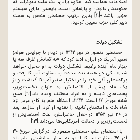
اصلاحات هدایت کند. علاوه براین، یک ملت دموکرات که
حکومتش قانونی و پارلمانی است، بایستی دارای سیستم
حزبی باشد.»
[11]
بدین ترتیب حسنعلی منصور به سمت
دبیر کلی حزب تعیین گردید.
تشکیل دولت
حسنعلی منصور در مهر 1342 در دیدار با جولیس هولمز
سفیر آمریکا در ایران، ادعا کرد که «به گمانش ظرف سه یا
چهار ماه آینده وظیفه تشکیل دولت به او محول خواهد
شد.» یکی دو هفته بعد مجدداً به سفارت آمریکا رفت و
برنامه‌های آتی خود را در اختیار سفیر آمریکا گذاشت و از
یک ماه پیش از انتصابش به عنوان نخست‌وزیر،
پست‌های کابینه را به افراد مختلف وعده داد.
[12]
صبح
شنبه مورخ 17 اسفند 1342، اسدالله علم به کاخ مرمر نزد
شاه رفت و استعفای کابینه را تقدیم او کرد. او سال‌ها بعد
در 30 تیر 1352 در خلال خاطراتش، علت استعفایش از
نخست‌وزیری را دخالت آمریکایی‌ها می‌داند.
[13]
با استعفای علم، حسنعلی منصور که در گزارش مورخ 30
آذر 42 سفارت امریکا از او به عنوان جانشینی علم یاد