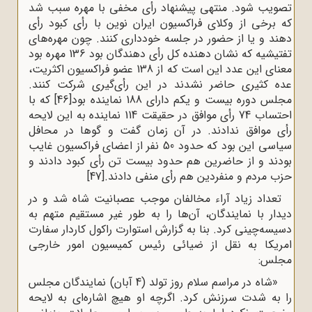
تصویب شود. منتهی پیشنهاد رأی مخفی با مهره سبب شد
که برخی از وکلای فراکسیون ایران نوین با رأی کبود رأی
دهند و یا از حضور در جلسه خودداری کنند. چون مهره‌های
تفتیشیه که نشان دهنده کل رأی دهندگان بود 136 مهره بود
معنای این عدد این است که از 138 عضو فراکسیون اکثریت،
عده کثیری حاضر نشدند در این رأی‌گیری شرکت کنند.
مجلس دوره بیست و یکم دارای 188 نماینده بود
[46]
که با
احتساب 74 رأی موافق در حقیقت 114 نماینده به این لایحه
رأی موافق ندادند. در آن زمان گفت و گوها در محافل
سیاسی این بود که حدود 50 نفر از اعضای فراکسیون غایب
بودند و از حاضرین هم حدود بیست تن رأی کبود دادند و
حزب مردم و منفردین هم رأی منفی دادند.
[47]
تعداد زیاد آراء مخالفان موجب عصبانیت شاه شد و در
دیدار با نمایندگان، آن‌ها را به طور غیر مستقیم متهم به
دسیسه‌چینی کرد. بنا به گزارش استوارت راکول کاردار سفارت
امریکا به نقل از ضیائی رئیس کمیسیون امور خارجی
مجلس:
«شاه در مراسم سلام روز تولد (4 آبان) نمایندگان مجلس
را به شدت سرزنش کرد. اگرچه او هیچ اشاره‌ای به لایحه