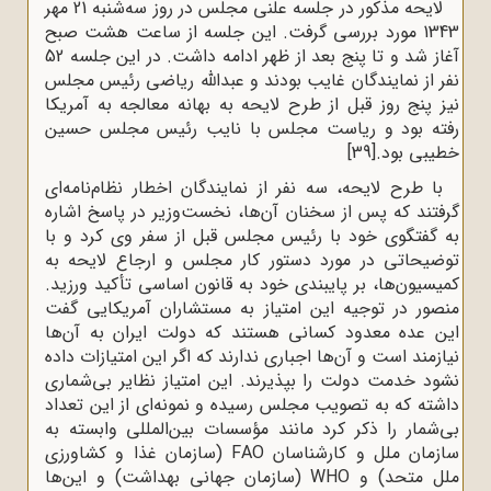
لایحه مذکور در جلسه علنی مجلس در روز سه‌شنبه 21 مهر
1343 مورد بررسی گرفت. این جلسه از ساعت هشت صبح
آغاز شد و تا پنج بعد از ظهر ادامه داشت. در این جلسه 52
نفر از نمایندگان غایب بودند و عبدالله ریاضی رئیس مجلس
نیز پنج روز قبل از طرح لایحه به بهانه معالجه به آمریکا
رفته بود و ریاست مجلس با نایب رئیس مجلس حسین
خطیبی بود.
[39]
با طرح لایحه، سه نفر از نمایندگان اخطار نظام‌نامه‌ای
گرفتند که پس از سخنان آن‌ها، نخست‌وزیر در پاسخ اشاره
به گفتگوی خود با رئیس مجلس قبل از سفر وی کرد و با
توضیحاتی در مورد دستور کار مجلس و ارجاع لایحه به
کمیسیون‌ها، بر پایبندی خود به قانون اساسی تأکید ورزید.
منصور در توجیه این امتیاز به مستشاران آمریکایی گفت
این عده معدود کسانی هستند که دولت ایران به آن‌ها
نیازمند است و آن‌ها اجباری ندارند که اگر این امتیازات داده
نشود خدمت دولت را بپذیرند. این امتیاز نظایر بی‌شماری
داشته که به تصویب مجلس رسیده و نمونه‌ای از این تعداد
بی‌شمار را ذکر کرد مانند مؤسسات بین‌المللی وابسته به
سازمان ملل و کارشناسان FAO (سازمان غذا و کشاورزی
ملل متحد) و WHO (سازمان جهانی بهداشت) و این‌ها