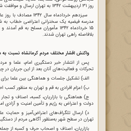
روز 31 اردیبهشت 1342 به تهران ارسال و موافقت شد که در ماه محرم در کرمانشاه اجرا شود.
سیزدهم خردادماه سال 42
مدرسه فیضیه یک سخنرانی اعتراضی خطاب به شاه 
15 خردادماه 1342 مأموران مسلح به 
بلافاصله راهی تهران شدند.
واکنش اقشار مختلف مردم کرمانشاه نسبت به د
پس از انتشار خبر دستگیری امام، علما و مردم
تحرکات و فعالیت‌های آنان بعد از این جریان در چ
الف) تشکیل جلسات و هماهنگی بین علما برای 
ب) اعزام افرادی به قم و تهران به منظور کسب اطل
ج) هماهنگی با بازاریان، کسبه، اصناف و تجار بر
دولت و اعتراض به رژیم و تأمین امنیت و آزادی اما
د) ارسال تلگراف‌های اعتراض‌آمیز و حمایت علن
تهران در سطح شهر به‌منظور آگاهی مردم از دستگ
بازاریان، اصناف و اصحاب حرف و کسبه از جمله 