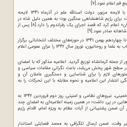
ع قم اعلام نمود.
[7]
در پی حرکت مردم سراسر کشور در مخالفت با لایحه مزبور، دولت اسدالله علم در آذرماه 1341 لایحه‌
ست برای رژیم شاهنشاهی سنگین بود؛ به همین دلیل شاه در
[8]
پس از
 شاهانه صادر نمود.
[9]
برنامه لوایح ششگانه و رفراندوم در تاریخ ششم تا چهاردهم بهمن 1341 در حوزه‌های مختلف انتخاباتی برگزار
شد. پس از آن امام خمینی با صدور اعلامیه‌ای خطاب به علما و روحانیون، نوروز سال 1342 را عزای عمومی اعلام
از جمله کرمانشاه توزیع گردید. اعلامیه مذکور که با امضای
ان» در سطح شهر پخش می‌شد، باعث نگرانی مقامات سیاسی و
ستورهای لازم را برای شناسایی و دستگیری عاملان آن و
 انتشار این اعلامیه و نحوه مقابله با این تحرکات را به
پس از تحریم عید نوروز سال 1342 توسط امام خمینی، نیروهای نظامی و امنیتی روز دوم فروردین 1342 به
ایی در پی داشت؛ در همین زمینه اعلامیه‌ای به امضای چند
 آن ضمن پشتیبانی از آیات عظام به ویژه امام، اقدام رژیم
ر وقت، ضمن ارسال تلگرافی به محمد فضایلی استاندار