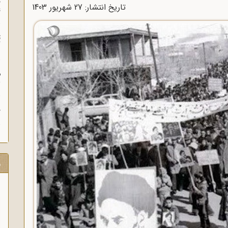
چ
تاریخ انتشار: 27 شهريور 1403
غ
ت
آ
م
ش
ح
ر