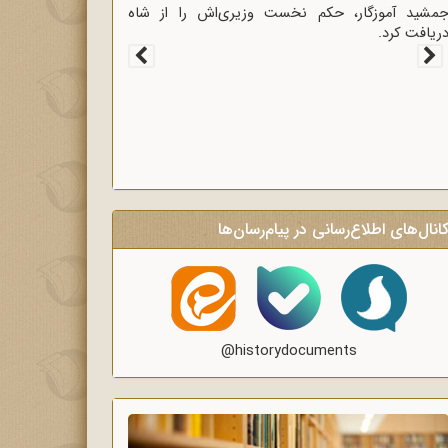
غاز سخنرانی‌های انتقادی و روشنگر وعاظ در لبیک به
یام امام به وعاظ و روحانیون برای روشنگری و
گاه‌سازی در منبرهای ماه رمضان.
انال‌های اطلاع‌رسانی در پیام‌رسان‌ها
@historydocuments