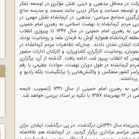
شرکت در محافل مذهبی و دینی نقش مؤثری در توسعه تفکر
آ
ود و توسعه مساجد و مراکز دینی مانند مسجد و مدرسه حاج
پ
آ
کل‌گیری مجامع سیاسی- مذهبی در کرمانشاه نقش مهمی در
ی مردم کرمانشاه با نهضت اسلامی به رهبری امام خمینی
داشت؛ به‌طوری ‌که از ابتدای شروع نهضت اسلامی به رهبری امام خمینی در سال 1342 تا پیروزی انقلاب
اقشار مختلف مردم منطقه کرمانشاه همواره گوش به فرمان علما و روحانیت بودند
حرکت ایشان نشان دادند. چنان‌که تظاهرات مردم کرمانشاه در
دانشجویان، روحانیت، کارگران، کشاورزان، و کارکنان ادارات حضور
تند، همزمان با سایر شهرهای کشور تا روز 22 بهمن که انقلاب پیروز شد، ادامه یافت. گذشته از آن، برگزاری
ردم کرمانشاه در طول دوران نهضت، حوادث عظیمی را رقم
ک
 سراسر کشور منعکس و واکنش‌هایی را برانگیخت؛ بلکه رادیو و
پرداختند.
در این مقاله، نقش کرمانشاه در نهضت اسلامی به رهبری امام خمینی از سال 1341 (تصویب لایحه
سی خواهد شد.
آیت‌الله‌العظمی سیدحسین بروجردی در دهم فروردین‌ماه سال 1340ش درگذشت. در پی درگذشت ایشان عزای
مراسم عزاداری برگزار گردید. در کرمانشاه هم بلافاصله
یت و عزاداری به سوی مدرسه آیت‌الله بروجردی حرکت کردند و