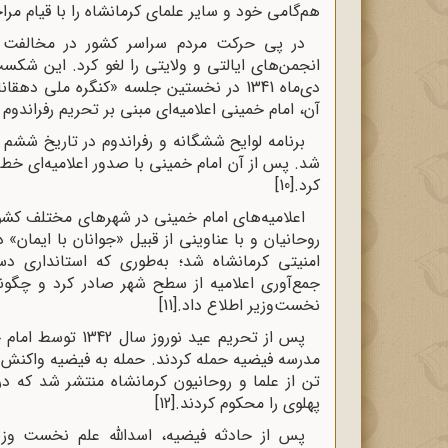
هم‌گامی خود و سایر علمای کرمانشاه را با قیام مراج
انجمن‌های ایالتی و ولایتی را لغو کرد. این شک
دی‌ماه 1341 در نخستین جلسه «کنگره ملی دهقانان» اعلام کرد که قصد اجرای یک رفراندوم را دارد.
آن، امام خمینی اعلامیه‌ای مبنی بر تحریم رفراندوم
کرد.
[10]
اعلامیه‌های امام خمینی در شهرهای مختلف کشور 
روحانیان و با عناوینی از قبیل «جوانان با ایم
امنیتی کرمانشاه شد؛ به‌طوری ‌که استانداری د
جمع‌آوری اعلامیه از سطح شهر صادر کرد و چگونگی
نخست‌وزیر اطلاع داد.
[11]
مدرسه فیضیه حمله کردند. حمله به فیضیه واکنش‌ه
تن از علما و روحانیون کرمانشاه منتشر شد که در
پهلوی را محکوم کردند.
[12]
پس از حادثه فیضیه، اسدالله علم نخست وزی