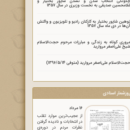
گونگی انتخاب شدن و نشدن شاپور بختیار و
لامحسین صدیقی به نخست وزیری در سال 1357
وهین شاپور بختیار به کارکنان رادیو و تلویزیون و واکنش
ن‌ها در دی ماه سال 1357
روری کوتاه به زندگی و مبارزات مرحوم حجت‌الاسلام
یخ علی‌اصغر مروارید
جت‌الاسلام علی‌اصغر مروارید (متوفی 1396/5/14)
وزشمار اسنادی
16 مرداد
از عجیب‌ترین موارد تقلب
در انتخابات و نادیده گرفتن
نظرات مردم در دوره‌ی