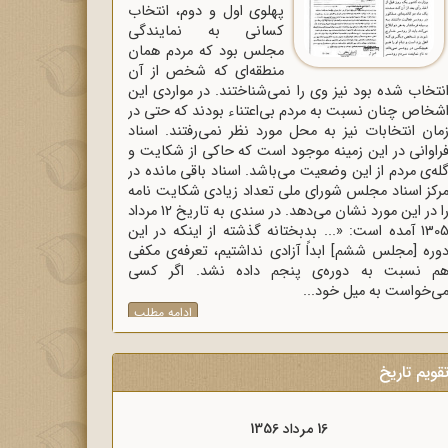
پهلوی اول و دوم، انتخاب
کسانی به نمایندگی
مجلس بود که مردم همان
منطقه‌ای که شخص از آن
نتخاب شده بود نیز وی را نمی‌شناختند. در مواردی این
شخاص چنان نسبت به مردم بی‌اعتناء بودند که حتی در
مان انتخابات نیز به محل مورد نظر نمی‌رفتند. اسناد
راوانی در این زمینه موجود است که حاکی از شکایت و
له‌ی مردم از این وضعیت می‌باشد. اسناد باقی مانده در
رکز اسناد مجلس شورای ملی تعداد زیادی شکایت نامه
را در این مورد نشان می‌دهد. در سندی به تاریخ 12 مرداد
1305 آمده است: «... بدبختانه گذشته از اینکه در این
وره [مجلس ششم] ابداً آزادی نداشتیم، تعرفه‌ی مکفی
م نسبت به دوره‌ی پنجم داده نشد. اگر کسی
ی‌خواست به میل خود...
ادامه مطلب
قویم تاریخ
16 مرداد 1357