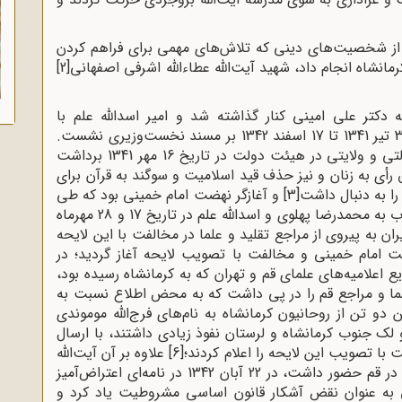
 از شخصیت‌های دینی که تلاش‌های مهمی برای فراهم کردن
انشاه انجام داد، شهید آیت‌الله عطاءالله اشرفی اصفهانی
[2]
 دکتر علی امینی کنار گذاشته شد و امیر اسدالله علم با
مأموریت اجرای برنامه‌های طراحی‌شده‌ امریکا از 30 تیر 1341 تا 17 اسفند 1342 بر مسند نخست‌وزیری نشست.
او نخستین گام را با تصویب لایحه‌ انجمن‌های ایالتی و ولایتی در هیئت دولت در تاریخ 16 مهر 1341 برداشت
رأی به زنان و نیز حذف قید اسلامیت و سوگند به قرآن برای
را به دنبال داشت
[3]
و آغازگر نهضت امام خمینی بود که طی
آن امام تلگراف‌هایی در اعتراض به این لایحه خطاب به محمدرضا پهلوی و اسدالله علم در تاریخ 17 و 28 مهرماه
ان به پیروی از مراجع تقلید و علما در مخالفت با این لایحه
ت امام خمینی و مخالفت با تصویب لایحه آغاز گردید؛ در
ع اعلامیه‌های علمای قم و تهران که به کرمانشاه رسیده بود،
ما و مراجع قم را در پی داشت که به محض اطلاع نسبت به
و تن از روحانیون کرمانشاه به نام‌های فرج‌الله موموندی
ک جنوب کرمانشاه و لرستان نفوذ زیادی داشتند، با ارسال
ت با تصویب این لایحه را اعلام کردند؛
[6]
علاوه ‌بر آن آیت‌الله
حاج سیدمحمد میبدی کرمانشاهی که در آن زمان در قم حضور داشت، در 22 آبان 1342 در نامه‌ای اعتراض‌آمیز
تی به عنوان نقض آشکار قانون اساسی مشروطیت یاد کرد و