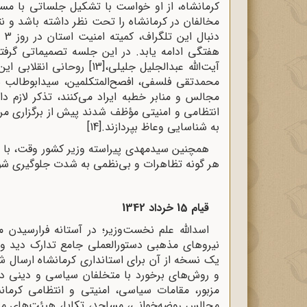
کرمانشاه، از او خواست با تشکیل جلساتی با مس
مخالفان در کرمانشاه را تحت نظر داشته باشد و نت
هفتگی ادامه یابد. در این جلسه تصمیماتی گرفته 
آیت‌الله عبدالجلیل جلیلی،
[13]
روحانی انقلابی این
محمدتقی فلسفی، افصح‌المتکلمین، سیدابوطالب شی
مجالس و منابر خطبه ایراد می‌کنند، تذکر لازم د
انتظامی و امنیتی مؤظف شدند پیش از برگزاری مر
به شناسایی وعاظ بپردازند.
[14]
همچنین سیدمهدی پیراسته وزیر کشور وقت، با ارس
هر گونه تظاهرات و بی‌نظمی به شدت جلوگیری شو
قیام 15 خرداد 1342
اسدالله علم نخست‌وزیر؛ در آستانه فرارسیدن م
نیروهای مذهبی دستورالعملی جامع تدارک دید و به
یک نسخه از آن برای استانداری کرمانشاه ارسال ش
و روش‌های برخورد با متخلفان سیاسی و دینی در
مزبور، مقامات سیاسی، امنیتی و انتظامی کرمان
مجالس روضه‌خوانی، مساجد، تکایا، هیئت‌های مذ