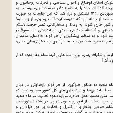
ئولان استان اوضاع و احوال سیاسی و تحرکات روحانیون و
یجه اقدامات خود را به اطلاع دفتر نخست‌وزیری برساند. به
دنبال این تلگراف، کمیته امنیت استان در روز 3 فروردین 1342 تشکیل و قرار شد که این جلسات به صورت
شد؛ از جمله این که مدرسه آیت‌الله بروجردی از زیر نفوذ
 شهر خارج شود، به وعاظ و سخنرانانی نظیر حجت‌الاسلام
رازی و آیت‌الله سیدعلی میبدی کرمانشاهی که معمولاً در
اده شود و به منظور پیشگیری از هر گونه حادثه‌ای مأموران
اسم مذهبی، مجالس ترحیم، عزاداری و سخنرانی‌های دینی،
ال تلگراف رمزی برای استانداری کرمانشاه مقرر نمود که از
د.
[15]
اه محرم به منظور جلوگیری از هر گونه نارضایتی در میان
 فرمانداری‌ها و استانداری‌های کل کشور مخابره نمود که
د. متن دستورالعمل صادره درباره نحوه فعالیت در ماه محرم
 صورت تخلف از این رویه بود. در پی دریافت دستورالعمل
شاه، طرحی جامع برای کنترل و نظارت بر امور عزاداری و
هبی و مراسم سوگواری در هفت ماده تهیه کرد. طرح مزبور