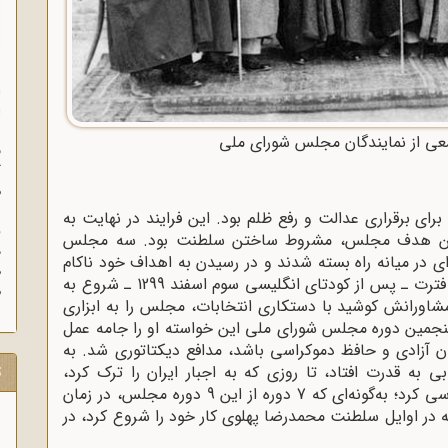
ا
ا
ز
عی از نمایندگان مجلس شورای ملی
ف
گ
م
 برقراری عدالت و رفع ظلم بود. این فرایند در نهایت به
ین هدف مجلس، مشروط‌ ساختن سلطنت بود. سه مجلس
د
‌اى در میانه راه بسته شدند و در رسیدن به اهداف خود ناکام
ه
ماندند. مجلس چهارم نیز پس از یک دوره طولانى فترت ـ پس از کودتاى انگلیسی سوم اسفند 1299 ـ شروع به
م
شاورانش کوشید با دستکاری انتخابات، مجلس را به ابزاری
نجمین دوره مجلس شورای ملی این خواسته او را جامه عمل
ن آزادی و حافظ دموکراسی باشد، مدافع دیکتاتوری شد. به
 به قدرت افتاد، تا روزی که به اجبار ایران را ترک کرد،
ت
انتخابات و فعالیت 9 دوره از ادوار مجلس را مهندسی کرد؛ به‌گونه‌ای که 7 دوره از این 9 دوره مجلس، در زمان
در اوایل سلطنت محمدرضا پهلوی کار خود را شروع کرد، در