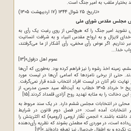
 بختیار ملقب به امیر جنگ است.
«تاریخ: 25 شوال 1344 (17 اردیبهشت 1305)
س مجلس مقدس شورای ملی
 نشوید امیر جنگ را که هیچ‌کس از روی رغبت یک رأی به
خدای لایزال و به ارواح مقدس انبیاء و به شرافت انسانیت
 نداریم. اگر عوض رأی مخفی، رأی آشکار از ما می‌گرفتند،
اب خدا...
عموم اهل دزفول»
[13]
زمینه اخذ رشوه را نیز فراهم کرده بود. به‌طوری که آن‌ها
ردند. حتی از برخی نامزدها که اسامی آن‌ها در لیست مورد
 نهایت نام آنان در لیست افراد انتخاب شده قرار نمی‌گرفت.
جامعه کلیمیان اصفهان نیز در تلگرافی به تاریخ 10 خرداد 1305 خطاب به آیت‌الله سید حسن مدرس، از
این دخالت را به مثابه تهدید روح آزادی قلمداد کردند.
[15]
م محلی در انتخابات مجلس ششم دارد. در یک سند مربوط به
ه در امر انتخابات آمده است: «در فصل دوم قانون در شرایط
داشته باشند.» انجمن نُظّار ارومی (ارومیه) که اکثریتش را
می‌داده است، در موردی که مطمئن بشوند که نظریه رأی‌دهنده
ت نکرده و به اطفال خردسال نیز تعرفه داده‌اند.»
[16]