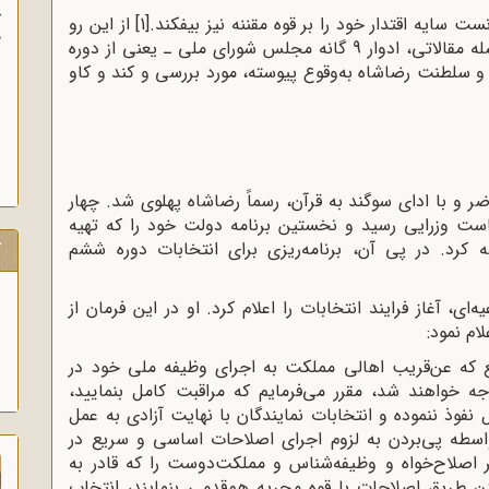
آ
ت سایه اقتدار خود را بر قوه مقننه نیز بیفکند.
[1]
از این رو
پ
سایت مرکز بررسی اسناد تاریخی بنا دارد، در سلسله مقالاتی، ادوار 9 گانه مجلس شورای ملی ـ یعنی از دوره
آ
 و سلطنت رضاشاه به‌وقوع پیوسته، مورد بررسی و کند و کاو
لس مؤسسان حاضر و با ادای سوگند به قرآن، رسماً رضاشاه پهلوی شد. چهار
 مقام ریاست وزرایی رسید و نخستین برنامه دولت خود را که تهیه
رد. در پی آن، برنامه‌ریزی برای انتخابات دوره ششم
ک
طلاعیه‌ای، آغاز فرایند انتخابات را اعلام کرد. او در این فرمان از
م نمود:
قع که عن‌قریب اهالی مملکت به اجرای وظیفه ملی خود در
جه خواهند شد، مقرر می‌فرمایم که مراقبت کامل بنمایید،
 نفوذ ننموده و انتخابات نمایندگان با نهایت آزادی به عمل
اسطه پی‌بردن به لزوم اجرای اصلاحات اساسی و سریع در
اصلاح‌خواه و وظیفه‌شناس و مملکت‌دوست را که قادر به
ن طریق اصلاحات با قوه مجریه هم‌قدمی بنمایند، انتخاب