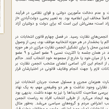
ات و عدم دخالت مأمورین دولتی و قوای نظامی در فرآیند
کاملاً مخالف این اعلامیه بود. به تعبیر یحیی دولت‌آبادی «از
د است؛ معنی‌اش این است که برای دولت و دولتیان آزاد
نجمن‌های نظارت رسید. در فصل چهارم قانون انتخابات در
م یا بخشدار در هر حوزه انتخابیه موظف بود، پس از وصول
خله در فاصله پنج روز، 36 نفر از معتمدین محل را برای تشکیل انجمن نظارت مرکزی در هر حوزه
دعوت‌شدگان موظف بودند در همان جلسه با اکثریت نسبی 9 عضو اصلی و 9 عضو
ه را از میان خود یا خارج از مجموعه خود انتخاب کنند. حاکم
 از انجام این کار، اسامی اعضای منتخب انجمن نظارت بر
کانات لازم را جهت انجام وظایف قانونی در اختیارشان قرار
نظارت هم‌زمان مجری و مسئول صحت جریان انتخابات نیز
ظارتی وجود نداشت و هر دو وظیفه‌ی مهم، به یک نهاد
بررسی صلاحیت کاندیداها را نیز به عهده داشت. بدیهی بود
هه ایجاد می‌کرد. از طرفی انتخاب افراد به ریاست انجمن
وجب اعتراض مردم و گروه‌های سیاسی می‌شد. به‌طور مثال
انتخابات تهران مورد اعتراض ملیون و مخالفان دولت قرار