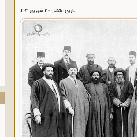
چ
غ
تاریخ انتشار: 30 شهريور 1403
ت
آ
م
ش
ح
ر