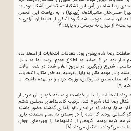
ان جدی رضا شاه در رأس این تشکیلات، تخلفی آشکار بود. به
زا حسن‌خان مشیرالدوله (پیرنیا) را به ریاست این انجمن
یا به این سِمت موجب شد گروه اندکی از طرفداران آزادی و
‌المله» از تهران به مجلس راه یابند.
[6]
لطنت رضا شاه پهلوی بود. مقدمات انتخابات از اسفند ماه
1304 شروع شد. طبق اعلان، انتخابات دوره ششم قرار بود در 4 اسفند به اطلاع عموم برسد اما به دلیل
اسب، شروع رأی‌گیری در تاریخ اعلام شده در همه ایالات
نشد و در موعد مقرر به پایان نرسید. به طور مثال، انتخابات
 شد. در این دوره که عبدالحسین تیمورتاش، وزارت دربار را بر عهده داشت، با
کرد.
[7]
 روند انتخابات را بنا بر خواست و سلیقه خود پیش ببرد. از
کاتِ عُمّال رضا شاه شروع شد. ترکیب کاندیداهای مجلس ششم
گان سابق بودند که در ادوار قانون‌گذاری گذشته حضور داشته
دیگر کسانی بودند که شاه را در رسیدن به مقام سلطنت یاری
راهم کرده بودند. گروهی از کاندیداها را چهره‌های جوانِ
مایت می‌کردند، تشکیل می‌داد.
[8]