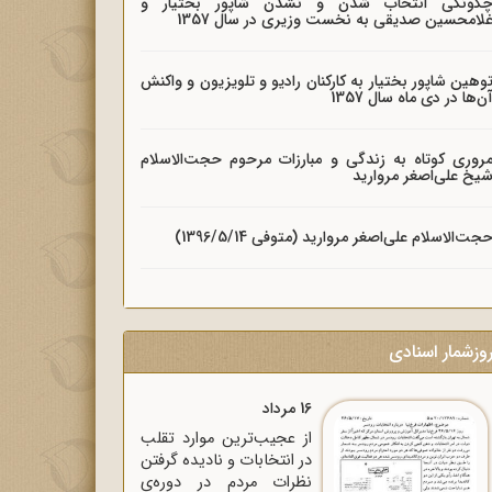
گونگی انتخاب شدن و نشدن شاپور بختیار و
لامحسین صدیقی به نخست وزیری در سال 1357
وهین شاپور بختیار به کارکنان رادیو و تلویزیون و واکنش
ن‌ها در دی ماه سال 1357
روری کوتاه به زندگی و مبارزات مرحوم حجت‌الاسلام
یخ علی‌اصغر مروارید
جت‌الاسلام علی‌اصغر مروارید (متوفی 1396/5/14)
وزشمار اسنادی
16 مرداد
از عجیب‌ترین موارد تقلب
در انتخابات و نادیده گرفتن
نظرات مردم در دوره‌ی