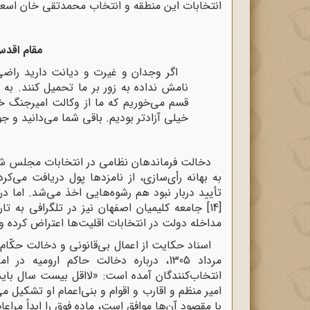
انتخابات این منطقه و انتخاب محمدتقی خان اسعد
مقام اقد
اگر وجدان و غیرت و دیانت دارید راضی
نامش نداده به زور بر ما تحمیل کنند. به 
قسم می‌خوریم که ما از وکالت امیرجنگ خبر
خیلی آزادتر بودیم. باقی شما می‌دانید و جو
دخالت فرماندهان نظامی در انتخابات مجلس ششم، 
به بهانه رأی‌سازی، از نامزدها پول دریافت می‌ک
تأیید دربار نبود هم رشوه‌هایی اخذ می‌شد. اما در
[14]
مداخله دولت در انتخابات اقلیت‌ها اعتراض کرده و 
اسناد حکایت از اعمال بی‌قانونی و دخالت حکّا
مرداد 1305، درباره دخالت حاکم ارومی
انتخاب‌کنندگان آمده است: «لااقل بیست سال باید 
امیر منظم و اقارب و اقوام و بنی‌اعمام او تشکیل 
با مقصود آن‌ها موافق است، ماده فوق را ابداً مراعا