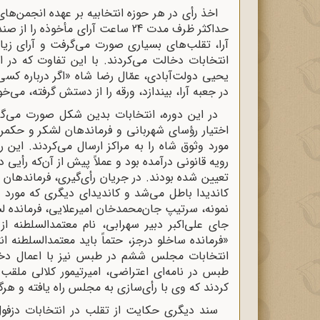
اخذ رأی در هر حوزه انتخابیه بر عهده انجمن‌ها
حداکثر ظرف مدت 24 ساعت آرای مأخوذه را از صندوق‌ها خارج و شمارش کنند.
آرا، تقلب‌های بسیاری صورت می‌گرفت و آرای زیا
انتخابات دخالت می‌کردند. با این تفاوت که در 
یحیی دولت‌آبادی، عمّال رضا شاه «اگر درباره کس
در جعبه آرا، بیندازد، ورقه را از دستش گرفته، می
در این دوره، انتخابات بدین شکل صورت می‌گرف
اختیار رؤسای شهربانی و فرماندهان لشکر و حکمرا
مورد وثوق شاه را به مراکز ارسال می‌کردند. این
رویه قانونی درآمده بود و عملاً پیش از آن‌که رأی
تعیین شده بودند. در جریان رأی‌گیری، فرماندهان 
کاندیدا باطل می‌شد و کاندیدای دیگری که مورد و
نمونه، سرتیپ جان‌محمدخان امیرعلایی، فرمانده لش
جای علی‌اکبر دبیر سهرابی، نام معتمدالسلطنه 
«فرمانده ساخلو درجز، حتماً باید معتمدالسلطنه ا
انتخابات مجلس ششم در طبس نیز با اعمال دخال
طبس در نامه‌ای اعتراضی، امیرتیمور کلالی ملق
کردند که وی با رأی‌سازی به مجلس راه یافته و هر
سند دیگری حکایت از تقلب در انتخابات دزفول