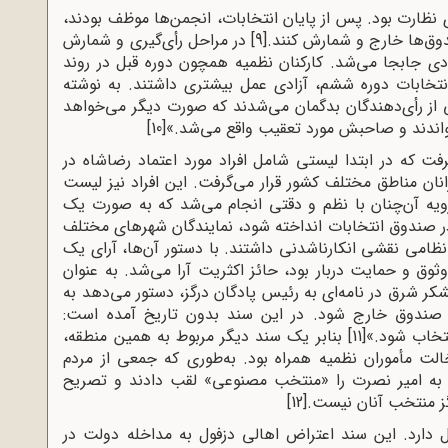
ی نظارت بود. پس از پایان انتخابات، انجمن‌ها موظف بودند،
[9]
در مراحل رأی‌گیری و شمارش
دی جابجا می‌شد. کارکنان نظمیه همچون دوره قبل در روند
انتخابات دوره ششم، آزادی عمل بیشتری داشتند. به نوشته
ی از رأی‌دهندگان بدگمان می‌شدند که صورت دیگر می‌خواهد
‌خواندند و صاحبش مورد تعقیب واقع می‌شد.»
[10]
ت که در ابتدا لیستی شامل افراد مورد اعتماد رضاشاه در
نان مناطق مختلف کشور قرار می‌گرفت. این افراد نیز لیست
 رویه آن‌چنان با نظم و دقتی انجام می‌شد که به صورت یک
ی در صندوق انتخابات انداخته شود، نمایندگان شهرهای مختلف
نظامی نقشی انکارناشدنی داشتند. با دستور آن‌ها، آرای یک
ثوق و حمایت دربار بود، حائز اکثریت آرا می‌شد. به عنوان
کر شرق در نامه‌ای به رئیس پادگان در‌گز، دستور می‌دهد به
از صندوق خارج شود. در این سند بدون تاریخ آمده است:
نتخاب شود.»
[11]
بنابر یک سند دیگر مربوط به همین منطقه،
ت مأموران نظمیه همراه بود. به‌طوری که جمعی از مردم
ب به امیر نصرت را «منتخب مصنوعی» لقب دادند و تصریح
گز منتخب آنان نیست.
[12]
 دارد. این سند اعتراض اهالی دزفول به مداخله دولت در