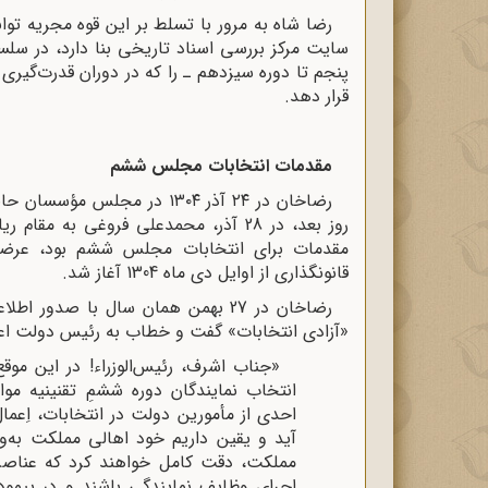
رضا شاه به مرور با تسلط بر این قوه مجریه توانس
پنجم تا دوره سیزدهم ـ را که در دوران قدرت‌گیری
قرار دهد.
مقدمات انتخابات مجلس ششم
رضاخان در ۲۴ آذر ۱۳۰۴ در مج
روز بعد، در 28 آذر، محمدعلی فروغی به
مقدمات برای انتخابات مجلس ششم بود، عرضه ک
قانونگذاری از اوایل دی ماه 1304 آغاز شد.
رضاخان در 27 بهمن همان سال با صدور ا
«آزادی انتخابات» گفت و خطاب به رئیس دولت اعلا
«جناب اشرف، رئیس‌الوزراء! در این مو
انتخاب نمایندگان دوره ششمِ تقنینیه موا
احدی از مأمورین دولت در انتخابات، اِعمال
آید و یقین داریم خود اهالی مملکت به‌و
مملکت، دقت کامل خواهند کرد که عناصر 
اجرای وظایف نمایندگی باشند و در پیمود