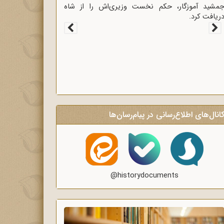
غاز سخنرانی‌های انتقادی و روشنگر وعاظ در لبیک به
یام امام به وعاظ و روحانیون برای روشنگری و
گاه‌سازی در منبرهای ماه رمضان.
انال‌های اطلاع‌رسانی در پیام‌رسان‌ها
@historydocuments