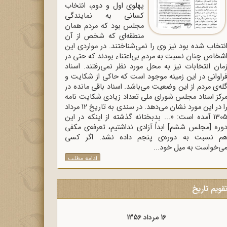
پهلوی اول و دوم، انتخاب
کسانی به نمایندگی
مجلس بود که مردم همان
منطقه‌ای که شخص از آن
نتخاب شده بود نیز وی را نمی‌شناختند. در مواردی این
شخاص چنان نسبت به مردم بی‌اعتناء بودند که حتی در
مان انتخابات نیز به محل مورد نظر نمی‌رفتند. اسناد
راوانی در این زمینه موجود است که حاکی از شکایت و
له‌ی مردم از این وضعیت می‌باشد. اسناد باقی مانده در
رکز اسناد مجلس شورای ملی تعداد زیادی شکایت نامه
را در این مورد نشان می‌دهد. در سندی به تاریخ 12 مرداد
1305 آمده است: «... بدبختانه گذشته از اینکه در این
وره [مجلس ششم] ابداً آزادی نداشتیم، تعرفه‌ی مکفی
م نسبت به دوره‌ی پنجم داده نشد. اگر کسی
ی‌خواست به میل خود...
ادامه مطلب
قویم تاریخ
16 مرداد 1357