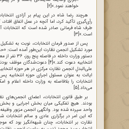
خواهند نمود.»
[2]
هرچند رضا شاه در این پیام بر آزادی انتخاب
رأی‌گیری تأکید کرد، اما آنچه در عمل اتفاق افتاد، 
طرف شاه فرمانی صادر شده است که انتخابات آزا
است.»
[3]
پس از صدور فرمان انتخابات، نوبت به تشکیل ا
مورد تشکیل انجمن نظارت این‌طور آمده است: «حاک
دستور وزارت دا
انتخابیه دعوت کند.»
[4]
علی‌البدلِ انجمن نظارت مرکزی در هر حوزه انتخابی
ایالت به عنوان مسئول اجرای حوزه انتخابیه پس
انتخابات را بلافاصله به وزارت داخله اعلام و ام
می‌داد.
[5]
بر طبق قانون انتخابات، اعضای انجمن‌های 
بودند. هیچ تفکیکی میان بخش اجرایی و بخش ن
واحد سپرده شده بود. وانگهی انجمن مزبور وظیفه 
که این امر در برگزاری عادی و سالم انتخابات شب
نظارت بر انتخابات، چنان شبهه‌انگیز بود که م
انتخاب سید محمد تدین به ریاست انجمن نظارت بر 