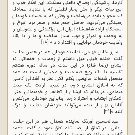
کارها، پاشیدگی اوضاع، ناامنی مملکت، این افکار خوب و
این نیات نیکو را مثل بخار لطیفی که با تندباد تصادف
کند محو و نابود می‌ساخت و وقتی که به حساب خودمان
رسیدگی می‌کردیم، حاصل جمع عدم و صفر بود. نبوغ و
استحکام اراده شاهنشاه ایران این پراکندگی و تشویش را
به وحدت و تمرکز و قوت مبدل ساخت و ما را با بقاء
وظایف خودمان توانایی و اقتدار داد.»
[28]
میرزا خلیل فهیمی، نماینده قوچان هم در همین جلسه
گفت: «بنده خیلی میل داشتم از زحمات و خدماتی که
ایشان (رضا شاه) در این مدت دو ساله دوره هشتم
تقنینیه با یک روح صمیمیت و محبتی نسبت به همه
متحمل شده‌اند عرایضی بکنم. لکن نظر به آشنائی کاملی
که به اخلاق ایشان دارم، در نتیجه ارادت یک مدت
متمادی، می‌دانم که ایشان از تظاهر و خودنمائی حتی
الامکان اجتناب و احتراز دارند. بنابراین خودداری می‌کنم و
آقایان بهتر از بنده می‌توانند خودشان مطلب را درک
کنند.»
[29]
عبدالحسین اورنگ نماینده همدان هم در این جلسه
پایانی، در تملق از رضا شاه نطق نمود و گفت: «همه
آقایان مسبوقند که ده سال یا کمتر یا زیادتر است که ما