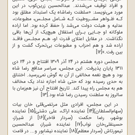
و افراد توقیف‌ می‌شدند. عبدالحسین‌ زرین‌کوب در این‌
مورد می‌نویسد: «سلطنت‌ رضاشاه یک‌ استبداد مطلق‌ بود
کـه‌ ظـواهر مشـروطیت‌ کـه‌ شـامل‌ مجلـس‌، مطبوعات،
عدلیه‌ و هیئت دولت‌ می‌شد را حفظ‌ کرده بود. اما اراده
ملوکانه‌ او جـایی‌ بـرای استقلال هیچ‌یک‌ از آن‌ها باقی‌
نگذاشت‌. در مقابل‌ اعتلای قدرت او، هـم‌ مجلـس‌ فاقـد
اراده شد و هم‌ احزاب و مطبوعات بی‌تحرک گشت‌ و از
بین‌ رفت‌.»
[12]
مجلس دوره هشتم در 24 آذر 1309 افتتاح و در 24 دی
1311 پایان پذیرفت. این مجلس، سراسر مدافع رضا شاه
بود و هیچ نغمه مخالفی از آن به گوش نمی‌رسید. اختناق
به حدی رسیده بود که حتی شاه اجازه نداد یک مخالف
هم به مجلس راه پیدا کند. تاریخ افتتاح آن نیز هم‌زمان با
سالروز به سلطنت رسیدن رضا شاه بود.
[13]
در این مجلس، افرادی مثل مرتضی‌قلی خان بیات
(سهام‌السلطان)
[14]
نماینده اراک، علی دشتی
[15]
نماینده
بوشهر، رضا حکمت (سردار فاخر)
[16]
از شیراز،
حسینقلی‌خان نواب
[17]
نماینده شیراز، عبدالحسین
تیمورتاش (سردار معظم)
[18]
نماینده نیشابور و... در قامت