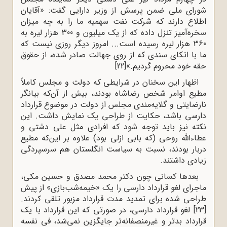
شورای ملی ضمن پرسش از وزیر دارایی گفت: «آقایان
اطلاع دارند که شرکت نفت سهمیه ما را به چه میزان
سخره‌آمیز تنزل داده که از یک میلیون و 300 هزار لیره به
360 هزار لیره رسیده است... امروز دیگر روزی نیست که
ما با اتکای سندی که از روی جهالت صادر شده، از حقوق
حقه خود محروم گردیم.»
[22]
اظهار این سخنان در شرایطی که دولت و مجلس کاملاً
مطیع اوامر شخص رضاشاه بودند، بیش از آن‌که بیانگر
نارضایتی و گلایه‌مندی مجلس از دولت در موضوع قرارداد
دارسی باشد، حکایت از طراحی یک نمایش داشت. این
نکته نیز باید توجه شود که افرادی مثل علی دشتی و
عطاء‌الله روحی (که بابی ازلی بود) علاوه بر این‌که مطیع
دربار بودند، نسبت به سیاست انگلستان هم سرسپردگی
زیادی داشتند.
بعدها کسانی چون دکتر محمد مصدق و حسین مکی،
ماجرای لغو قرارداد دارسی را یک «خیمه‌شب‌بازی» از پیش
طراحی شده برای تمدید مدت قرارداد مزبور تلقی کردند.
[23]
لغو قرارداد دارسی، در صورتی که این قرارداد با یک
قرارداد بدتر و غیرمنصفانه‌تر جایگزین نمی‌شد، فی نفسه