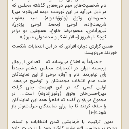
نام شخصیت‌های مهم دوره‌های گذشته مجلس که
در ذیل می‌آید در این فهرست دیده نمی‌شود: میرزا
حسن‌خان وثوق (وثوق‌الدوله)، سید یعقوب
شریعت‌زاده، فرخی (محمد فرخی یزدی)،
فیروزآبادی، محمودرضا طلوع، همچنین دو برادر
کوچک‌تر فیروز (سالار لشکر و محمدولی میرزا).»
همین گزارش درباره افرادی که در این انتخابات شکست
خوردند می‌نویسد:
«احتراماً به اطلاع می‌رساند که... تعدادی از رجال
برجسته‌ ایران در انتخابات مجلس هشتم مجدداً
رأی نیاوردند. نام و آوازه برخی از این نمایندگان
علت عدم انتخاب مجددشان را توضیح می‌دهد.
اولین کسی که در این فهرست جای گرفت
میرزاحسن‌خان وثوق (وثوق‌الدوله) است... در
مجموع می‌توان گفت که ظاهراً همه این نمایندگان
را حذف کردند تا جا برای نمایندگان حرف‌شنوتر باز
شود.»
[10]
بدین ترتیب، با فرمایشی شدن انتخابات و تسلط
دولت بر مجلس، قوه مقننه کارکرد خود را از دست داده