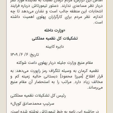
اساس این گزارش، مردم کرمان نسبت به نماینده مورد نظر
دربار نظر مساعدی ندارند. دستور تیمورتاش درباره فرایند
انتخابات این منطقه جالب است و نشان می‌دهد تا چه
اندازه، نظر مردم برای کارگزاران پهلوی اهمیت داشته
است.
«وزارت داخله
تشکیلات کل نظمیه مملکتی
دایره کابینه
تاریخ: ۶/ ۶/ ۱۳۰۹
مقام منیع وزارت جلیله دربار پهلوی دامت شوکته
نظمیه کرمان به وسیله تلگراف رمز راپورت می‌دهد: به
قرار اطلاع [میرزا محمود] دبستانی حالیه زمینه کم و
مخالف زیاد دارد. مراتب را به استحضار آن مقام منیع
می‌رساند.
رئیس کل تشکیلات نظمیه مملکتی
سرتیپ محمدصادق کوپال»
در حاشیه این نامه به خط تیمورتاش نوشته شده است: