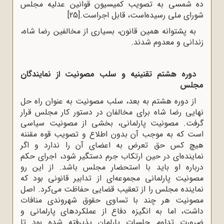
ده شمسی به تصویب کمیسیون قوانین عدلیه مجلس
شورای ملی رسیده‌است، قابل ‌اجراست.
[25]
به پشتوانه همین قانون، بسیاری از مخالفین رضا شاه،
زندانی و معدوم شدند.
دوره هشتم تقنینیه و سلب مصونیت از نمایندگان
مجلس
از دوره هشتم به بعد، سلب مصونیت به عنوان راه حل
نهایی رضا شاه برای مخالفان در دستور کار مجلس قرار
گرفت. مصونیت پارلمانی، بخشی از مصونیت سیاسی
است که به موجب آن بدون اطلاع و تصویب قوه مقننه
هیچ کس حق تعرض به اعضای آن را ندارد و اگر
نماینده‌ای در حین ارتکاب جرم دستگیر شود، اجرای حکم
درباره او باید با استحضار مجلس باشد. از این رو
مصونیت پارلمانی مجموعه‌ای از تدابیر قانونی بود که
نماینده مجلس را از تعقیب قضایی حفاظت می‌کرد. اصل
مصونیت هر چند با تساوی حقوق شهروندی منافات
داشت، اما به انگیزه دفاع از عملکردهای پارلمانی و
ضرورت تداوم جلسات پارلمان پذیرفته شده بود تا