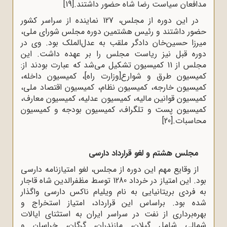
مدافعان سیاست رضا شاه حضور داشتند.
[19]
در این دوره از مجلس، 127 نماینده از سراسر کشور
حضور داشتند و رئیس هشتمین دوره مجلس شورای ملی،
میرزا حسین‌خان دادگر ملقب به عدل‌الملک بود. وی در
دوره قبل نیز ریاست مجلس را بر عهده داشت. این
مجلس از 11 کمیسیون تشکیل می‌شد که عبارت بودند از:
کمیسیون طرق و شوارع[وزارت راه]، کمیسیون داخله،
کمیسیون خارجه، کمیسیون نظام، کمیسیون اقتصاد ملی،
کمیسیون قوانین مالیه، کمیسیون عدلیه، کمیسیون معارف،
کمیسیون پست و تلگراف، کمیسیون بودجه و کمیسیون
محاسبات.
[20]
مجلس هشتم و لغو قرارداد دارسی
از وقایع مهم این دوره از مجلس، لغو امتیازنامه دارسی
بود. این امتیاز در خرداد 1280 توسط مظفرالدین شاه قاجار
به فردی بریتانیایی به نام ویلیام ناکس دارسی واگذار
شده بود. براساس این قرارداد، امتیاز استخراج و
بهره‌برداری از نفت در سراسر ایران به استثنای ایالات
شمالی شامل گیلان، مازندران، گرگان، خراسان و