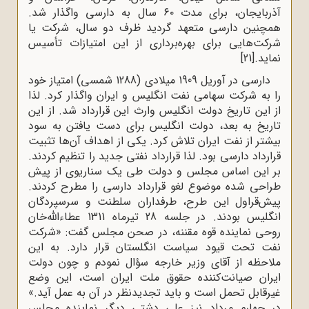
آذربایجان، برای مدت ۶۰ سال به دارسی واگذار شد.
همچنین دارسی متعهد گردید ظرف دو سال، شرکت یا
شرکت‌هایی برای بهره‌برداری از این امتیازات تأسیس
نماید.
[21]
دارسی در آوریل 1909 میلادی (1288 شمسی) امتیاز خود
را به شرکت سهامی نفت انگلیس و ایران واگذار کرد. لذا
از این تاریخ دولت انگلیس وارث این قرارداد شد. از این
تاریخ به بعد، دولت انگلیس برای دست یافتن به سود
بیشتر از نفت ایران تلاش کرد. یکی از اهداف آن‌ها تثبیت
قرارداد دارسی بود. لذا قرارداد نفتی جدید را تنظیم کردند.
بر این اساس مجلس و دولت طی یک سناریوی از پیش
طراحی شده موضوع لغو قرارداد دارسی را مطرح کردند.
پیش‌قراول این طرح، طرفداران سلطنت و سرسپردگان
انگلیس بودند. در جلسه 28 تیرماه 1311 عطاءالله‌خان
روحی نماینده قوه مقننه، در صحن مجلس گفت: «شرکت
نفت تحت قیود سیاست انگلستان قرار دارد. به این
ملاحظه از آقای وزیر خارجه سؤال نمودم و چون دولت
ایران صیانت‌کننده حقوق ملت ایران است، این وضع
غیرقابل تحمل است و باید تجدیدنظر در آن به عمل آید.»
در چهارم مرداد نیز علی دشتی دیگر نماینده مجلس