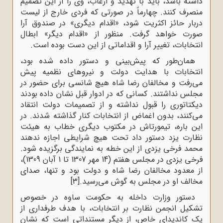
داشته باشد، باید با تهدید و ارعاب، وی را از این تصمیم
منصرف کنند. چهارماً در صورتی که فردی خارج از لیست
دربار حائز اکثریت شود، «اقدام دیگری» در صندوق آرا
صورت خواهد گرفت. منظور از «اقدام دیگر» ابطال
انتخابات، تغییر آرا و اقداماتی از این دست بوده است.
همان‌طور که پیش‌بینی و دستور داده شده بود،
انتخابات با هدایت دولت و نیروهای نظمیه پیش
می‌رفت و مخالفان رضا شاه هیچ شانسی برای حضور در
مجلس نداشتند. کسانی که در ادوار قبل نشان داده بودند
دیکتاتوری را قبول نداشته و از تصمیمات دولت انتقاد
می‌کنند، بدون اغماض از انتخابات کنار گذاشته شدند. در
این باره، تیمورتاش در مکتوب دیگری خطاب به هیئت
نظارت یزد دستور داد تحت هیچ شرایطی اجازه ندهند
محمد فرخی یزدی از این خطه به نمایندگی برگزیده شود.
فرخی یزدی در مجلس هفتم (14 مهر 1307 تا 1 آبان 1309)،
از معدود مخالفان رضا شاه و دولت بود و تنها، صدای
مخالف او در مجلس به گوش می‌رسید.
[3]
دستور وزارت داخله به حکومت ساوه در خصوص
تشکیل انجمن نظارت بر انتخابات، با هدف طرفداری از
یک کاندیدای خاص، از دیگر مستنداتی است که نشان