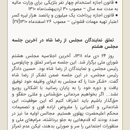
●
قانون اجازه استخدام چهار نفر بلژیکی برای وزارت مالیه
به مدت سه سال – مصوب ۳۰ اردیبهشت‌ماه ۱۳۱۰
●
قانون اجازه پرداخت یک میلیون و پانصد هزار لیره کسر
اعتبار تهیه مهمات قشونی – مصوب ۲۶ اسفند‌ماه ۱۳۱۰
[27]
تملق نمایندگان مجلس از رضا شاه در آخرین جلسه
مجلس هشتم
روز 24 دی ماه 1311، آخرین اجلاسیه مجلس هشتم
شورای ملی برگزار شد. این جلسه سراسر تملق و چاپلوسی
رئیس مجلس و نمایندگان از رضا شاه بود. حسین دادگر
رئیس مجلس، در این جلسه ضمن تشکر از رضا شاه
گفت: «شکر خدا را که مجلس به ایفای وظیفه خود توفیق
یافت و دوره خود را به پایان رسانید با اشکالی روبرو
نشد... اگر بخواهیم مردمانی حق‌شناس و ملتی حقگو و
حق‌گذار باشیم باید اعتراف کنیم که این موفقیت، این
شادمانی و کامیابی را مقروض اراده قوی و تصمیمات
محکم اعلیحضرت پهلوی هستیم. مجالس اولیه ما نیز در
صدد بودند که قدم‌هایی به جلو برداشته، مرام‌های ملی و
منظورات اجتماعی را سر و صورتی بدهند، لیکن عدم تمرکز