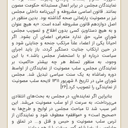
نمایندگان مجلس در برابر اعمال مستبدانه حکومت مصون
بمانند. قانون اساسی مشروطه و آیین‌نامه داخلی مجلس
نیز بر مصونیت پارلمانی صحه گذاشته بود. بدین منظور در
اصل دوازدهم قانون مشروطه آمده است: «به هیچ عنوان
و به هیچ دستاویز، کسی بدون اطلاع و تصویب مجلس
شورای ملی، حق ندارد متعرض اعضای آن بشود. اگر
احیاناً یکی از اعضاء علناً مرتکب جنحه و جنایتی شود و
در حین ارتکاب جنایت دستگیر گردد، باز باید اجرای
سیاست درباره او با استحضار مجلس باشد.» با این
وجود، به منظور تسلط هر چه بیشتر حاکمیت بر
نمایندگان مجلس، سلب مصونیت از نمایندگان از اواسط
دوره رضاشاه به یک سنت سیاسی تبدیل شد. مجلس
شورای ملی در تاریخ 8 شهریور 1311 لایحه سلب مصونیت
از نمایندگی را تصویب کرد.
[26]
بنابراین اگر نماینده‌ای، در مجلس به بحث‌های انتقادی
می‌پرداخت، به سرعت از او سلب مصونیت می‌شد. این
امر سبب شد تا مباحث مجلس در لوایح و طرح‌ها به
«صحیح است» و «موافقم» معطوف شود و نمایندگان از
ترس سلب مصونیت و حبس و قتل و... در تملق و
چاپلوسی از رضا شاه، گوی سبقت را از هم بربایند.