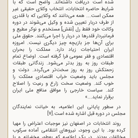
شده است دریافت داشته‌اند. واضح است که با
شرایط حاضره انتخابات، انتخاب وکلای حقیقی غیر
ممکن است... همه می‌دانند که وکلایی که با قلدری
از طرف دربار تعیین شده و وکیل می‌شوند در دوره
وکالت خود فقط رل [نقش] مستخدم و نوکر مطیع و
فرمانبردار قلدرها در دربار را اجرا می‌کنند. حقوق ملی
برای آن‌ها جز بازیچه چیز دیگری نیست. امروزه
ایران احتیاجات زیاد دارد. مملکت را بحران
اقتصادی و فقر عمومی فرا گرفته است. اوضاع تمام
طبقات روز به روز بدتر می‌شود. زندگانی طبقات
زحمتکش روز به روز سخت‌تر می‌گردد. دولت و
مجلس باید وضعیت خراب اقتصادی مملکت را
خوب کند. وضعیت سخت زارع و رعیت را اصلاح
کند. سیاست خارجی را موافق منافع ملی ایران
برقرار نماید...»
در سطور پایانی این اعلامیه، به خیانت نمایندگان
مجلس در دوره قبل اشاره شده است.
[7]
روند انتخابات در اصفهان نیز موجبات اعتراض را مهیا
کرده بود. با این وجود، نیروهای انتظامی آماده سرکوب
مخالفان بودند. در یک اعلامیه که به‌طور مخفیانه و با