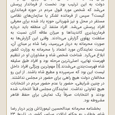
دولت به این ترتیب بود: نخست از فرماندار پرسش
می‌شد که شخص مورد قبول مردم در حوزه فرمانداری
کیست؟ سپس از فرمانده لشکر یا سازمان‌های نظامی
مستقر در محل و نیز شهربانی حوزه یاد شده برای معرفی
افراد پرسش می‌‌شد. افراد متنفذ آن منطقه باید درباره
فرمان‌پذیری کاندیداها و میزان علاقه آنان نسبت به
سلطنت پهلوی گزارش می‌دادند. وقتی این گزارش‌ها به
صورت محرمانه به دربار می‌رسید، رضا شاه بر مبنای آن،
لیست نمایندگان مورد اعتماد را محرمانه به وزارت کشور
ابلاغ می‌کرد. شناخت شخص شاه و مشاوران او در تنظیم
فهرست نهایی، اصلی‌ترین مرحله بود و افراد طبق سلیقه
شاه فهرست‌بندی می‌شدند.
[1]
مهم‌ترین ویژگی افراد داخل
لیست این بود که سرسپرده و مطیع شاه باشند. از این رو
مخالفان دولت هیچ راهی برای حضور در مجلس نداشتند.
در چنین شرایطی، حضور یا عدم حضور مردم در انتخابات
هیچ تفاوتی نداشت. نمایندگان مجلس قبلاً انتخاب شده
بودند و انتخابات صرفاً یک نمایش برای حفظ ظاهر
مشروطه بود.
بخشنامه محرمانه عبدالحسین تیمورتاش وزیر دربار رضا
شاه، خطاب به حکام ایالات سراسر کشور در تاریخ ۲۳