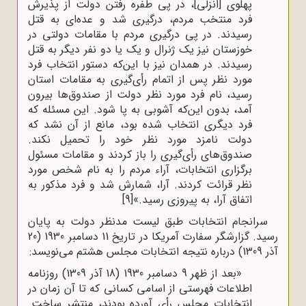
پهلوی [انزلی]، در پی طفره رفتن دولت از پذیرش
فرد منتخب مردم، درگیری شد و عده‌ای به قتل
رسیدند. در پی درگیری مردم با مقامات دولتی در
خوزستان نیز یک ژنرال و یک یا دو نفر دیگر به قتل
رسیدند. در همدان نیز با این‌که دستور انتخاب فرد
مورد نظر پس از اتمام رأی‌گیری به مقامات استان
رسید، نام فرد مورد نظر دولت از صندوق‌ها بیرون
آمد، بدون این‌که آشوبی به پا شود. این مسئله که
فرد دیگری انتخاب شده بود، مانع از آن نشد که
دولت نامزد مورد نظر خود را تحمیل نکند.
صندوق‌های رأی‌گیری را باز کردند و مقامات مسئول
برگزاری انتخابات، آراء مردم را به نام شخص مورد
نظر قرائت کردند. آرا، شمارش شد و فرد مذکور به
اتفاق آرا، به پیروزی ‌رسید.»
[9]
سرانجام انتخابات طبق لیست مدنظر دولت به پایان
رسید. گزارشگر سفارت آمریکا در تاریخ 11 دسامبر 1930 (20
آذر 1309) درباره نتیجه انتخابات مجلس هشتم می‌نویسد:
«بعد از ظهر 9 دسامبر 1930 (18 آذر 1309) روزنامه
اطلاعات فهرستی از اسامی کسانی که تا آن زمان در
انتخابات مجلس رأی آورده بودند، منتشر ساخت.