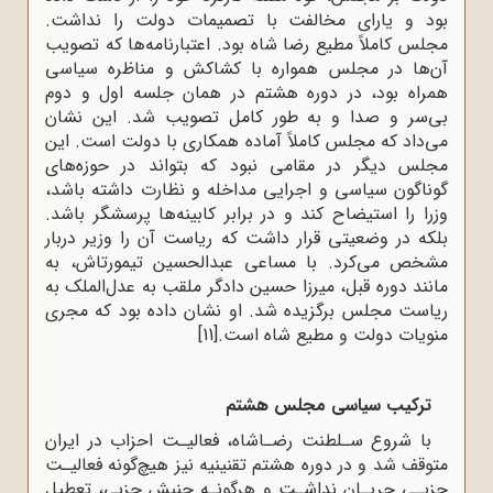
بود و یارای مخالفت با تصمیمات دولت را نداشت.
مجلس کاملاً مطیع رضا شاه بود. اعتبارنامه‌ها که تصویب
آن‌ها در مجلس همواره با کشاکش و مناظره سیاسی
همراه بود، در دوره هشتم در همان جلسه اول و دوم
بی‌سر و صدا و به طور کامل تصویب شد. این نشان
می‌داد که مجلس کاملاً آماده همکاری با دولت است. این
مجلس دیگر در مقامی نبود که بتواند در حوزه‌های
گوناگون سیاسی و اجرایی مداخله و نظارت داشته باشد،
وزرا را استیضاح کند و در برابر کابینه‌ها پرسشگر باشد.
بلکه در وضعیتی قرار داشت که ریاست آن را وزیر دربار
مشخص می‌کرد. با مساعی عبدالحسین تیمورتاش، به
مانند دوره قبل، میرزا حسین دادگر ملقب به عدل‌الملک به
ریاست مجلس برگزیده شد. او نشان داده بود که مجری
منویات دولت و مطیع شاه است.
[11]
ترکیب سیاسی مجلس هشتم
با شروع سـلطنت‌ رضـاشاه، فعالیـت‌ احزاب در ایران
متوقف‌ شد و در دوره هشتم‌ تقنینیه نیز هیچ‌گونه‌ فعالیـت‌
حزبـی‌ جریـان نداشـت‌ و هرگونـه‌ جنبش‌ حزبی‌، تعطیل‌