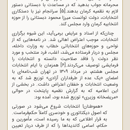
محرمانه جواب بدهید که در مساعدت با دبستانی دستور
لازم به نظمیه کرمان بدهند.
[5]
سرانجام نیز با دستکاری
انتخابات، دولت توانست میرزا محمود دبستانی را از حوزه
انتخابیه کرمان وارد مجلس کند.
چنان‌که از اسناد و عرایض برمی‌آید، این شیوه برگزاری
انتخابات، موجب اعتراض اهالی شد. در نامه‌هایی که از
نواحی و حوزه‌های انتخاباتی خطاب به وزارت داخله،
مجلس و دربار فرستاده می‌شد، اغلب، فرد منتخب و مورد
نظر دولت را فاقد صلاحیت دانسته و انتخابات را
فرمایشی توصیف می‌کردند.
[6]
همزمان با ایام انتخابات
مجلس هشتم، در مرداد 1309 در تهران شب‌نامه‌ای با
امضای «یک عده از طرفداران آزادی» توزیع شد که به
وضعیت انتخابات و خفقان اعتراض داشت. در بخشی از
این اعلامیه که به گزارش نظمیه پایتخت در حوالی
«مریضخانه وزیری» توزیع شده بود، آمده بود:
«هموطنان! انتخابات شروع می‌شود در صورتی
که اصول دیکتاتوری و خودسری کاملاً حکم‌فرماست.
به قرار اطلاعی که به ما رسیده است، مأمورین و
حکام، اسامی کاندیداها را که از طرف دربار تعیین